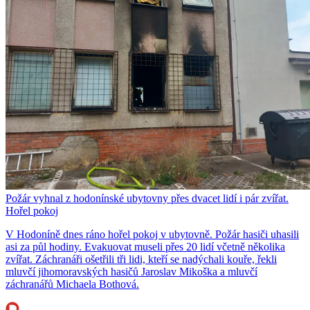
Požár vyhnal z hodonínské ubytovny přes dvacet lidí i pár zvířat.
Hořel pokoj
V Hodoníně dnes ráno hořel pokoj v ubytovně. Požár hasiči uhasili
asi za půl hodiny. Evakuovat museli přes 20 lidí včetně několika
zvířat. Záchranáři ošetřili tři lidi, kteří se nadýchali kouře, řekli
mluvčí jihomoravských hasičů Jaroslav Mikoška a mluvčí
záchranářů Michaela Bothová.