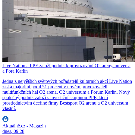
Live Nation a PPF založí podnik k provozování O2 areny, universa
a Fora Karlín
Jedna z největších světových pořadatelů kulturních akcí Live Nation
získá majoritní podíl 51 procent v novém provozovateli
multifunkčních hal O2 arena, O2 universum a Forum Karlín. Nový
společný podnik založí s investiční skupinou PPF, která
prostřednictvím dceřiné firmy Bestsport O2 arenu a O2 universum
vlastní.
Aktuálně.cz - Magazín
dnes, 09:28