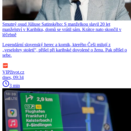
Smutný osud Júliuse Satinského: S manželkou slavil 20 let
manželství v Karibiku, domů se vrátil sám. Krátce nato skončil v
léčebně
Legendární slovenský herec a komik, kterého Češi milují z
„veselohry století“, přišel při karibské dovolené o ženu. Pak přišel o
sebe.
VIPživot.cz
dnes, 09:34
3 min