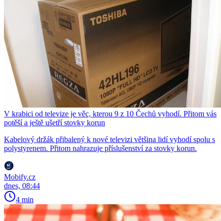
V krabici od televize je věc, kterou 9 z 10 Čechů vyhodí. Přitom vás
potěší a ještě ušetří stovky korun
Kabelový držák přibalený k nové televizi většina lidí vyhodí spolu s
polystyrenem. Přitom nahrazuje příslušenství za stovky korun.
Mobify.cz
dnes, 08:44
4 min