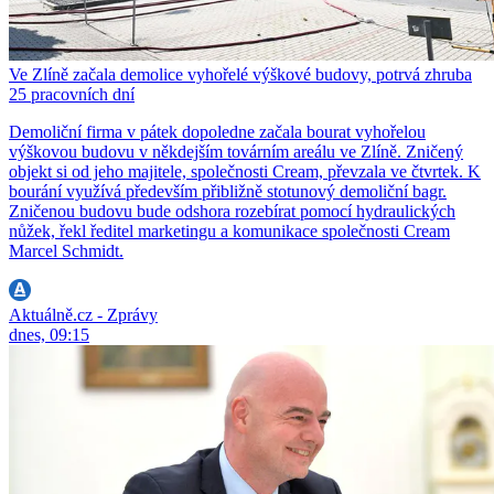
Ve Zlíně začala demolice vyhořelé výškové budovy, potrvá zhruba
25 pracovních dní
Demoliční firma v pátek dopoledne začala bourat vyhořelou
výškovou budovu v někdejším továrním areálu ve Zlíně. Zničený
objekt si od jeho majitele, společnosti Cream, převzala ve čtvrtek. K
bourání využívá především přibližně stotunový demoliční bagr.
Zničenou budovu bude odshora rozebírat pomocí hydraulických
nůžek, řekl ředitel marketingu a komunikace společnosti Cream
Marcel Schmidt.
Aktuálně.cz - Zprávy
dnes, 09:15