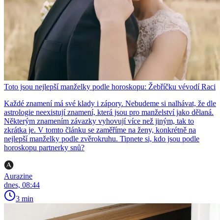
Toto jsou nejlepší manželky podle horoskopu: Žebříčku vévodí Raci
Každé znamení má své klady i zápory. Nebudeme si nalhávat, že dle
astrologie neexistují znamení, která jsou pro manželství jako dělaná.
Některým znamením závazky vyhovují více než jiným, tak to
zkrátka je. V tomto článku se zaměříme na ženy, konkrétně na
nejlepší manželky podle zvěrokruhu. Tipnete si, kdo jsou podle
horoskopu partnerky snů?
Aurazine
dnes, 08:44
3 min