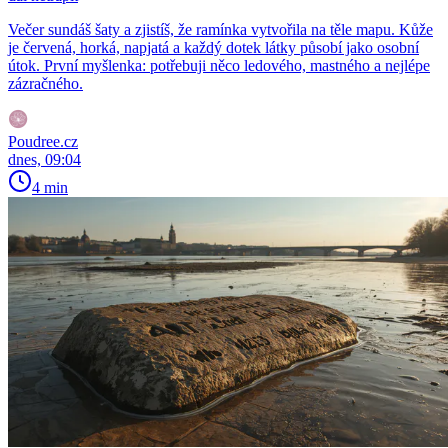
Večer sundáš šaty a zjistíš, že ramínka vytvořila na těle mapu. Kůže
je červená, horká, napjatá a každý dotek látky působí jako osobní
útok. První myšlenka: potřebuji něco ledového, mastného a nejlépe
zázračného.
Poudree.cz
dnes, 09:04
4 min