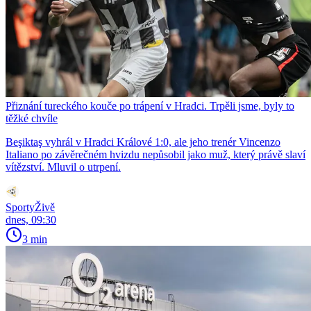
Přiznání tureckého kouče po trápení v Hradci. Trpěli jsme, byly to
těžké chvíle
Beşiktaş vyhrál v Hradci Králové 1:0, ale jeho trenér Vincenzo
Italiano po závěrečném hvizdu nepůsobil jako muž, který právě slaví
vítězství. Mluvil o utrpení.
SportyŽivě
dnes, 09:30
3 min