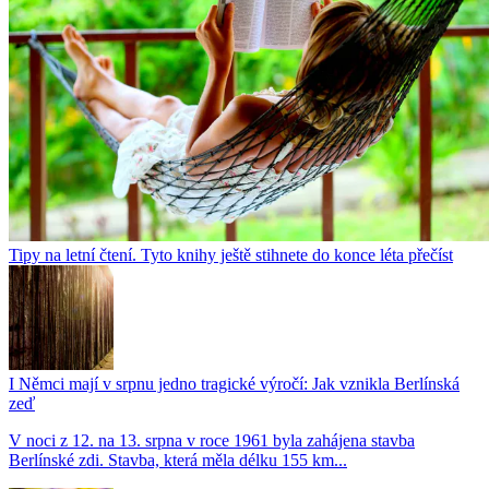
Tipy na letní čtení. Tyto knihy ještě stihnete do konce léta přečíst
I Němci mají v srpnu jedno tragické výročí: Jak vznikla Berlínská
zeď
V noci z 12. na 13. srpna v roce 1961 byla zahájena stavba
Berlínské zdi. Stavba, která měla délku 155 km...