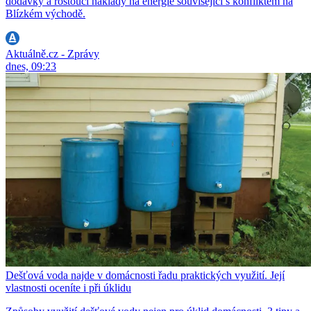
dodávky a rostoucí náklady na energie související s konfliktem na
Blízkém východě.
Aktuálně.cz - Zprávy
dnes, 09:23
Dešťová voda najde v domácnosti řadu praktických využití. Její
vlastnosti oceníte i při úklidu