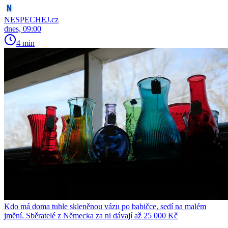
NESPECHEJ.cz
dnes, 09:00
4 min
Kdo má doma tuhle skleněnou vázu po babičce, sedí na malém
jmění. Sběratelé z Německa za ni dávají až 25 000 Kč