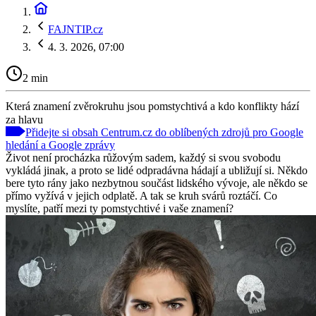
FAJNTIP.cz
4. 3. 2026, 07:00
2 min
Která znamení zvěrokruhu jsou pomstychtivá a kdo konflikty hází
za hlavu
Přidejte si obsah Centrum.cz do oblíbených zdrojů pro Google
hledání a Google zprávy
Život není procházka růžovým sadem, každý si svou svobodu
vykládá jinak, a proto se lidé odpradávna hádají a ubližují si. Někdo
bere tyto rány jako nezbytnou součást lidského vývoje, ale někdo se
přímo vyžívá v jejich odplatě. A tak se kruh svárů roztáčí. Co
myslíte, patří mezi ty pomstychtivé i vaše znamení?