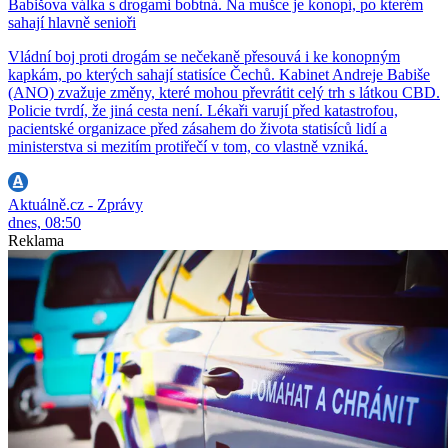
Babišova válka s drogami bobtná. Na mušce je konopí, po kterém
sahají hlavně senioři
Vládní boj proti drogám se nečekaně přesouvá i ke konopným
kapkám, po kterých sahají statisíce Čechů. Kabinet Andreje Babiše
(ANO) zvažuje změny, které mohou převrátit celý trh s látkou CBD.
Policie tvrdí, že jiná cesta není. Lékaři varují před katastrofou,
pacientské organizace před zásahem do života statisíců lidí a
ministerstva si mezitím protiřečí v tom, co vlastně vzniká.
Aktuálně.cz - Zprávy
dnes, 08:50
Reklama