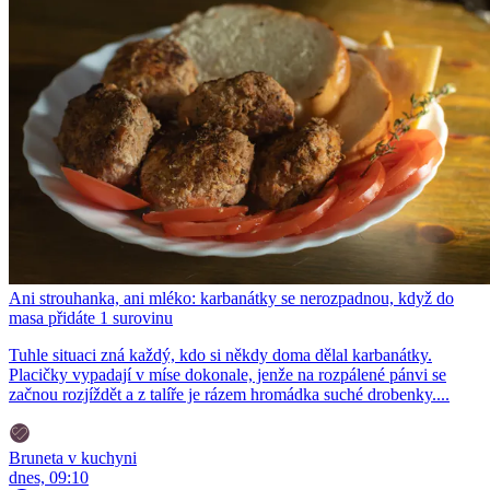
Ani strouhanka, ani mléko: karbanátky se nerozpadnou, když do
masa přidáte 1 surovinu
Tuhle situaci zná každý, kdo si někdy doma dělal karbanátky.
Placičky vypadají v míse dokonale, jenže na rozpálené pánvi se
začnou rozjíždět a z talíře je rázem hromádka suché drobenky....
Bruneta v kuchyni
dnes, 09:10