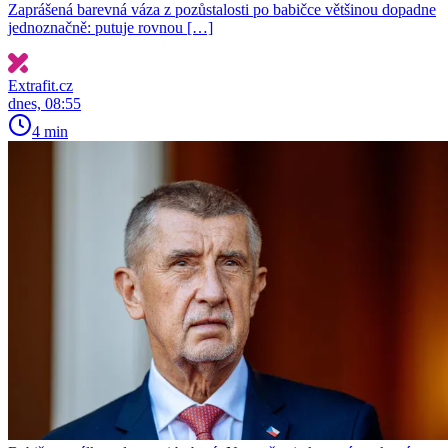
Zaprášená barevná váza z pozůstalosti po babičce většinou dopadne
jednoznačně: putuje rovnou […]
Extrafit.cz
dnes, 08:55
4 min