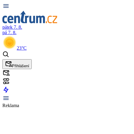
pátek 7. 8.
pá 7. 8.
23°C
Přihlášení
Reklama