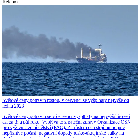
Reklama
Světové ceny potravin rostou, v červenci se vyšplhaly nejvýše od
ledna 2023
Světové ceny potravin se v červenci vyšplhaly na nejvyšší úroveň
asi za tři a půl roku. Vyplývá to z páteční zprávy Organizace OSN
pro výživu a zemědělství (FAO). Za růstem cen stojí mimo jiné
nepříznivé počasí, negativní dopady rusko-ukrajinské války na