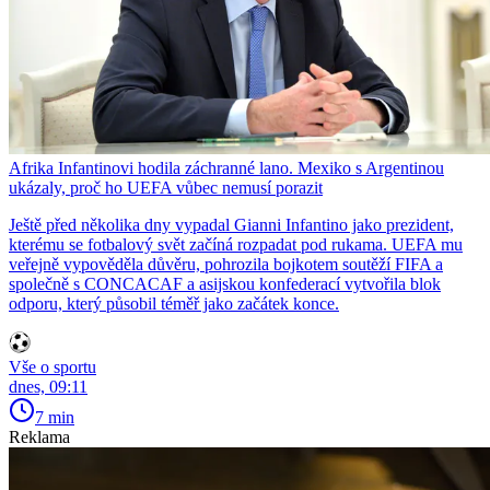
Afrika Infantinovi hodila záchranné lano. Mexiko s Argentinou
ukázaly, proč ho UEFA vůbec nemusí porazit
Ještě před několika dny vypadal Gianni Infantino jako prezident,
kterému se fotbalový svět začíná rozpadat pod rukama. UEFA mu
veřejně vypověděla důvěru, pohrozila bojkotem soutěží FIFA a
společně s CONCACAF a asijskou konfederací vytvořila blok
odporu, který působil téměř jako začátek konce.
Vše o sportu
dnes, 09:11
7 min
Reklama