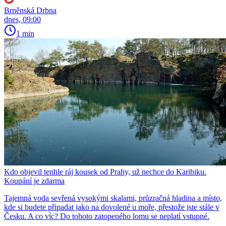
Brněnská Drbna
dnes, 09:00
1 min
Kdo objevil tenhle ráj kousek od Prahy, už nechce do Karibiku.
Koupání je zdarma
Tajemná voda sevřená vysokými skalami, průzračná hladina a místo,
kde si budete připadat jako na dovolené u moře, přestože jste stále v
Česku. A co víc? Do tohoto zatopeného lomu se neplatí vstupné.