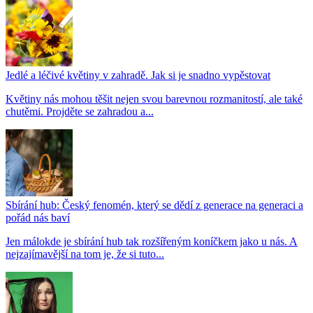
Jedlé a léčivé květiny v zahradě. Jak si je snadno vypěstovat
Květiny nás mohou těšit nejen svou barevnou rozmanitostí, ale také
chutěmi. Projděte se zahradou a...
Sbírání hub: Český fenomén, který se dědí z generace na generaci a
pořád nás baví
Jen málokde je sbírání hub tak rozšířeným koníčkem jako u nás. A
nejzajímavější na tom je, že si tuto...