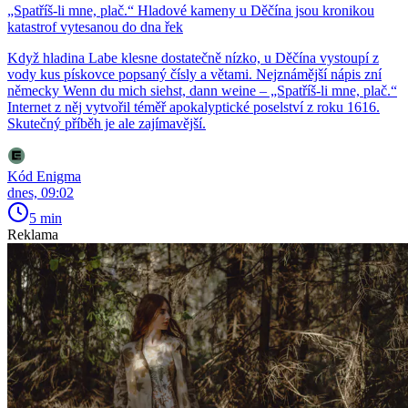
„Spatříš-li mne, plač.“ Hladové kameny u Děčína jsou kronikou
katastrof vytesanou do dna řek
Když hladina Labe klesne dostatečně nízko, u Děčína vystoupí z
vody kus pískovce popsaný čísly a větami. Nejznámější nápis zní
německy Wenn du mich siehst, dann weine – „Spatříš-li mne, plač.“
Internet z něj vytvořil téměř apokalyptické poselství z roku 1616.
Skutečný příběh je ale zajímavější.
Kód Enigma
dnes, 09:02
5 min
Reklama