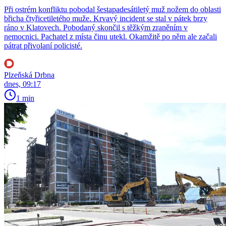
Při ostrém konfliktu pobodal šestapadesátiletý muž nožem do oblasti
břicha čtyřicetiletého muže. Krvavý incident se stal v pátek brzy
ráno v Klatovech. Pobodaný skončil s těžkým zraněním v
nemocnici. Pachatel z místa činu utekl. Okamžitě po něm ale začali
pátrat přivolaní policisté.
Plzeňská Drbna
dnes, 09:17
1 min