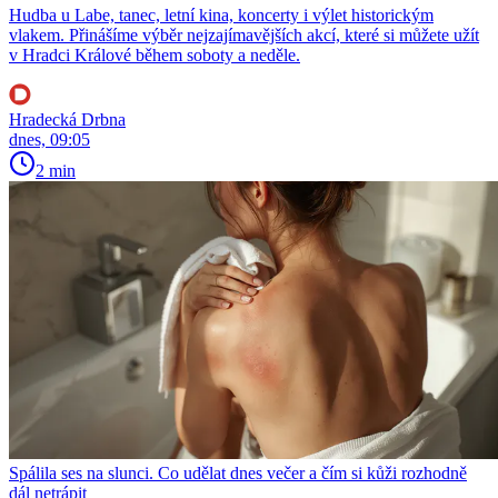
Hudba u Labe, tanec, letní kina, koncerty i výlet historickým
vlakem. Přinášíme výběr nejzajímavějších akcí, které si můžete užít
v Hradci Králové během soboty a neděle.
Hradecká Drbna
dnes, 09:05
2 min
Spálila ses na slunci. Co udělat dnes večer a čím si kůži rozhodně
dál netrápit