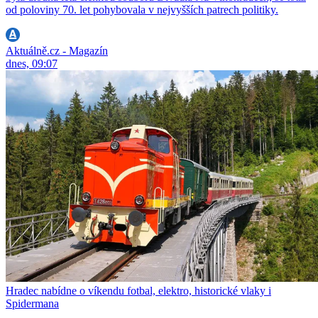
od poloviny 70. let pohybovala v nejvyšších patrech politiky.
Aktuálně.cz - Magazín
dnes, 09:07
Hradec nabídne o víkendu fotbal, elektro, historické vlaky i
Spidermana