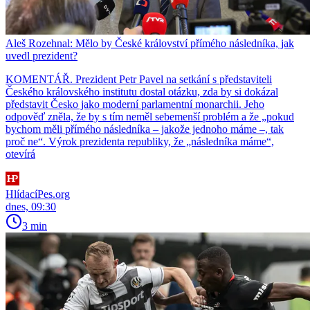
Aleš Rozehnal: Mělo by České království přímého následníka, jak
uvedl prezident?
KOMENTÁŘ. Prezident Petr Pavel na setkání s představiteli
Českého královského institutu dostal otázku, zda by si dokázal
představit Česko jako moderní parlamentní monarchii. Jeho
odpověď zněla, že by s tím neměl sebemenší problém a že „pokud
bychom měli přímého následníka – jakože jednoho máme –, tak
proč ne“. Výrok prezidenta republiky, že „následníka máme“,
otevírá
HlídacíPes.org
dnes, 09:30
3 min