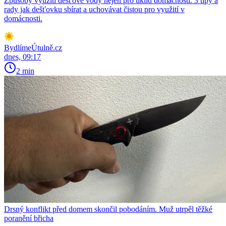
Způsoby využití dešťové vody nejen pro úklid domácnosti. 3 tipy a
rady jak dešťovku sbírat a uchovávat čistou pro využití v
domácnosti.
BydlímeÚtulně.cz
dnes, 09:17
2 min
Drsný konflikt před domem skončil pobodáním. Muž utrpěl těžké
poranění břicha