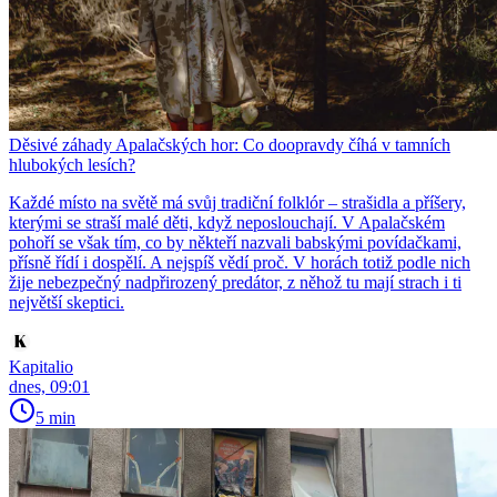
Děsivé záhady Apalačských hor: Co doopravdy číhá v tamních
hlubokých lesích?
Každé místo na světě má svůj tradiční folklór – strašidla a příšery,
kterými se straší malé děti, když neposlouchají. V Apalačském
pohoří se však tím, co by někteří nazvali babskými povídačkami,
přísně řídí i dospělí. A nejspíš vědí proč. V horách totiž podle nich
žije nebezpečný nadpřirozený predátor, z něhož tu mají strach i ti
největší skeptici.
Kapitalio
dnes, 09:01
5 min