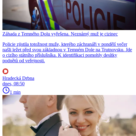
Záhada z Temného Dolu vyřešena. Neznámý muž je cizinec
Policie zjistila totožnost muže, kterého záchranáři v pondělí večer
našli ležet před svou základnou v Temném Dole na Trutnovsku. Jde
o cizího státního příslušníka. K identifikaci pomohly desítky
podnětů od veřejnosti.
Hradecká Drbna
dnes, 08:50
1 min