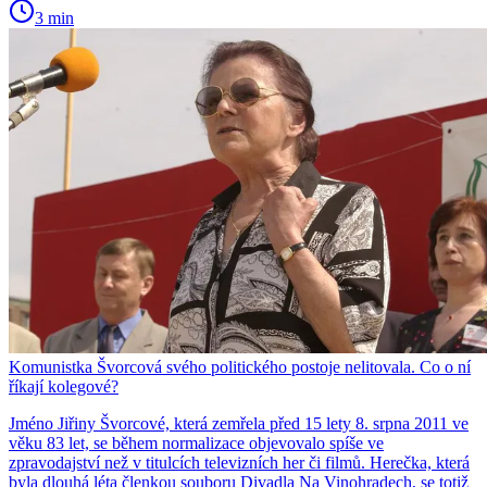
3 min
Komunistka Švorcová svého politického postoje nelitovala. Co o ní
říkají kolegové?
Jméno Jiřiny Švorcové, která zemřela před 15 lety 8. srpna 2011 ve
věku 83 let, se během normalizace objevovalo spíše ve
zpravodajství než v titulcích televizních her či filmů. Herečka, která
byla dlouhá léta členkou souboru Divadla Na Vinohradech, se totiž