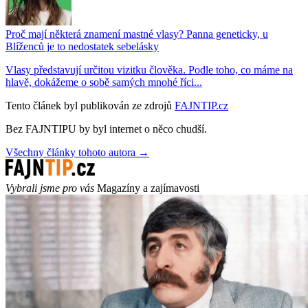
Proč mají některá znamení mastné vlasy? Panna geneticky, u
Blíženců je to nedostatek sebelásky
Vlasy představují určitou vizitku člověka. Podle toho, co máme na
hlavě, dokážeme o sobě samých mnohé říci...
Tento článek byl publikován ze zdrojů
FAJNTIP.cz
Bez FAJNTIPU by byl internet o něco chudší.
Všechny články tohoto autora →
Vybrali jsme pro vás
Magazíny a zajímavosti