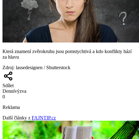
Která znamení zvěrokruhu jsou pomstychtivá a kdo konflikty hází
za hlavu
Zdroj
:
lassedesignen / Shutterstock
Sdílet
Denní
výzva
0
Reklama
Další články z
FAJNTIP.cz