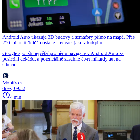
Android Auto ukazuje 3D budovy a semafory přímo na mapě. Přes
250 milionů řidičů dostane navigaci jako z kokpitu
Google spouští největší proměnu navigace v Android Auto za
poslední dekádu, a potenciálně zasáhne čtvrt miliardy aut na
silnicích.
Mobify.cz
dnes, 09:32
4 min