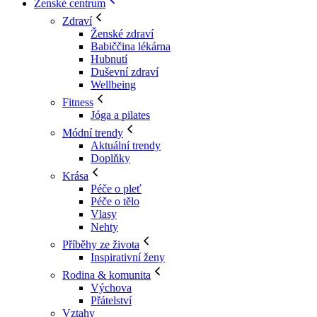
Ženské centrum
Zdraví
Ženské zdraví
Babiččina lékárna
Hubnutí
Duševní zdraví
Wellbeing
Fitness
Jóga a pilates
Módní trendy
Aktuální trendy
Doplňky
Krása
Péče o pleť
Péče o tělo
Vlasy
Nehty
Příběhy ze života
Inspirativní ženy
Rodina & komunita
Výchova
Přátelství
Vztahy