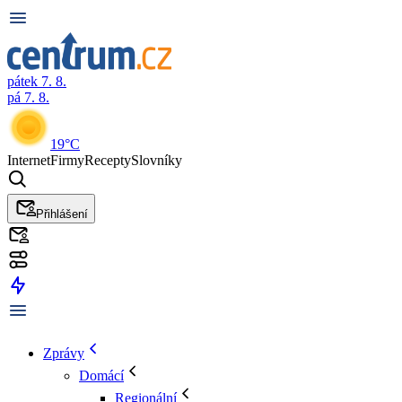
pátek 7. 8.
pá 7. 8.
19°C
Internet
Firmy
Recepty
Slovníky
Přihlášení
Zprávy
Domácí
Regionální