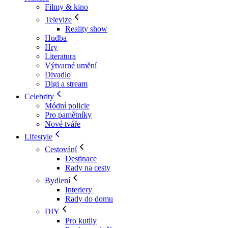
Filmy & kino
Televize
Reality show
Hudba
Hry
Literatura
Výtvarné umění
Divadlo
Digi a stream
Celebrity
Módní policie
Pro pamětníky
Nové tváře
Lifestyle
Cestování
Destinace
Rady na cesty
Bydlení
Interiery
Rady do domu
DIY
Pro kutily