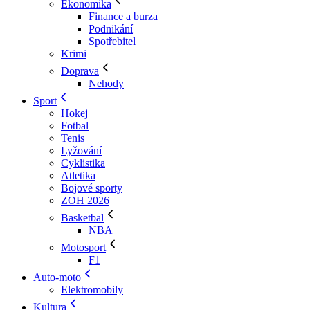
Ekonomika
Finance a burza
Podnikání
Spotřebitel
Krimi
Doprava
Nehody
Sport
Hokej
Fotbal
Tenis
Lyžování
Cyklistika
Atletika
Bojové sporty
ZOH 2026
Basketbal
NBA
Motosport
F1
Auto-moto
Elektromobily
Kultura