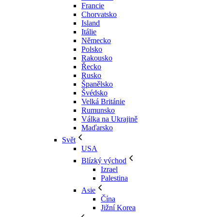
Francie
Chorvatsko
Island
Itálie
Německo
Polsko
Rakousko
Řecko
Rusko
Španělsko
Švédsko
Velká Británie
Rumunsko
Válka na Ukrajině
Maďarsko
Svět
USA
Blízký východ
Izrael
Palestina
Asie
Čína
Jižní Korea