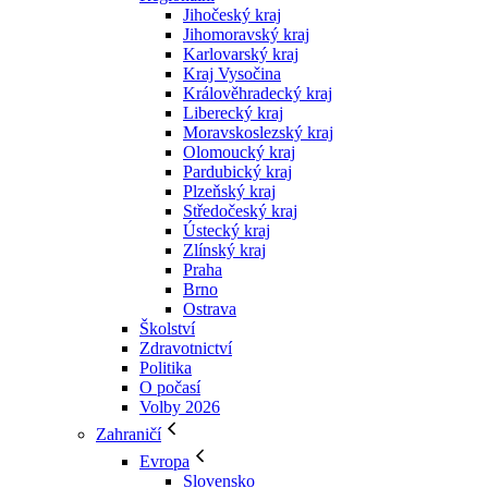
Jihočeský kraj
Jihomoravský kraj
Karlovarský kraj
Kraj Vysočina
Králověhradecký kraj
Liberecký kraj
Moravskoslezský kraj
Olomoucký kraj
Pardubický kraj
Plzeňský kraj
Středočeský kraj
Ústecký kraj
Zlínský kraj
Praha
Brno
Ostrava
Školství
Zdravotnictví
Politika
O počasí
Volby 2026
Zahraničí
Evropa
Slovensko