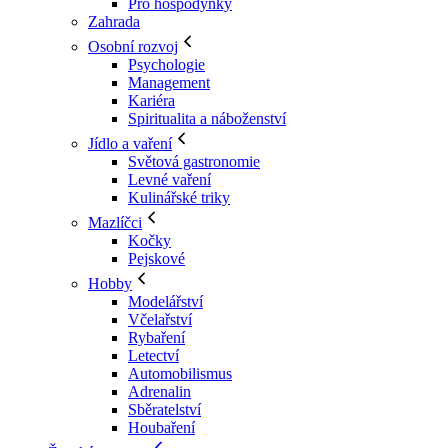
Pro hospodyňky
Zahrada
Osobní rozvoj
Psychologie
Management
Kariéra
Spiritualita a náboženství
Jídlo a vaření
Světová gastronomie
Levné vaření
Kulinářské triky
Mazlíčci
Kočky
Pejskové
Hobby
Modelářství
Včelařství
Rybaření
Letectví
Automobilismus
Adrenalin
Sběratelství
Houbaření