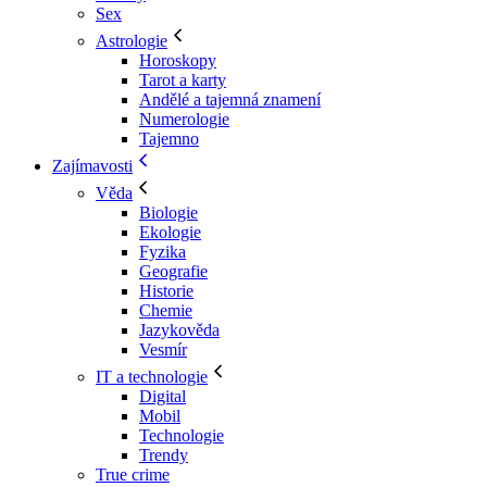
Sex
Astrologie
Horoskopy
Tarot a karty
Andělé a tajemná znamení
Numerologie
Tajemno
Zajímavosti
Věda
Biologie
Ekologie
Fyzika
Geografie
Historie
Chemie
Jazykověda
Vesmír
IT a technologie
Digital
Mobil
Technologie
Trendy
True crime