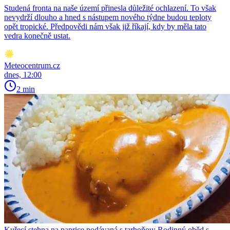
Studená fronta na naše území přinesla důležité ochlazení. To však
nevydrží dlouho a hned s nástupem nového týdne budou teploty
opět tropické. Předpovědi nám však již říkají, kdy by měla tato
vedra konečně ustat.
Meteocentrum.cz
dnes, 12:00
2 min
Kuřecí stehna na paprice podávaná s tarhoňou: Rodinný oběd s