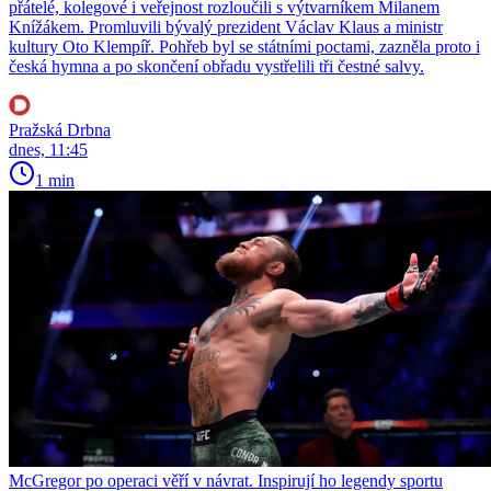
přátelé, kolegové i veřejnost rozloučili s výtvarníkem Milanem
Knížákem. Promluvili bývalý prezident Václav Klaus a ministr
kultury Oto Klempíř. Pohřeb byl se státními poctami, zazněla proto i
česká hymna a po skončení obřadu vystřelili tři čestné salvy.
Pražská Drbna
dnes, 11:45
1 min
McGregor po operaci věří v návrat. Inspirují ho legendy sportu