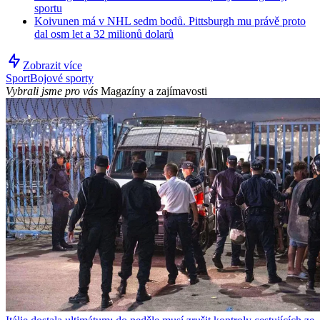
sportu
Koivunen má v NHL sedm bodů. Pittsburgh mu právě proto
dal osm let a 32 milionů dolarů
Zobrazit více
Sport
Bojové sporty
Vybrali jsme pro vás
Magazíny a zajímavosti