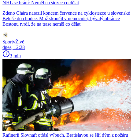
NHL se brání: Neměl na stezce co dělat
Zdeno Chára narazil koncem července na cyklostezce u slovenské
Beluše do chodce. Muž skončil v nemocnici, bývalý obránce
Bostonu tvrdí, že na trase neměl co dělat.
SportyŽivě
dnes, 12:28
3 min
Rafinerií Slovnaft otřásl výbuch, Bratislavou se šíří dým z požáru