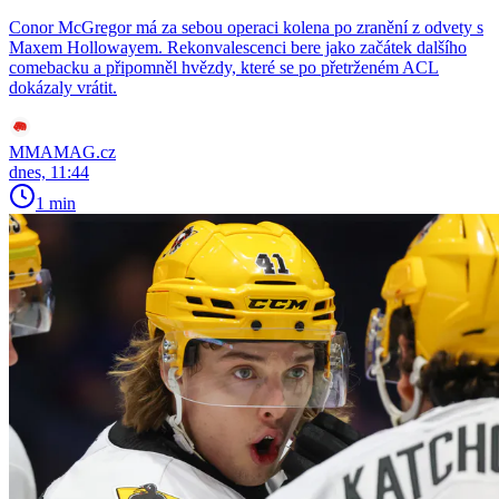
Conor McGregor má za sebou operaci kolena po zranění z odvety s
Maxem Hollowayem. Rekonvalescenci bere jako začátek dalšího
comebacku a připomněl hvězdy, které se po přetrženém ACL
dokázaly vrátit.
MMAMAG.cz
dnes, 11:44
1 min