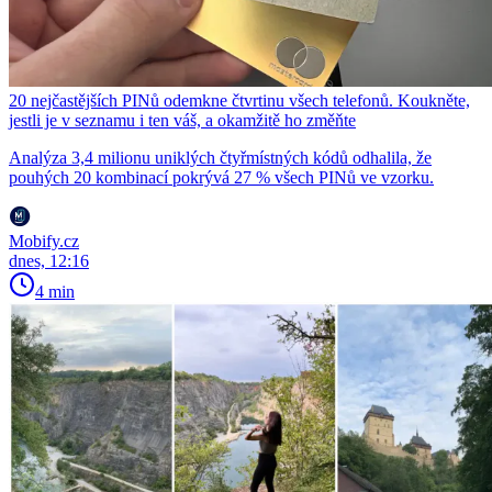
20 nejčastějších PINů odemkne čtvrtinu všech telefonů. Koukněte,
jestli je v seznamu i ten váš, a okamžitě ho změňte
Analýza 3,4 milionu uniklých čtyřmístných kódů odhalila, že
pouhých 20 kombinací pokrývá 27 % všech PINů ve vzorku.
Mobify.cz
dnes, 12:16
4 min