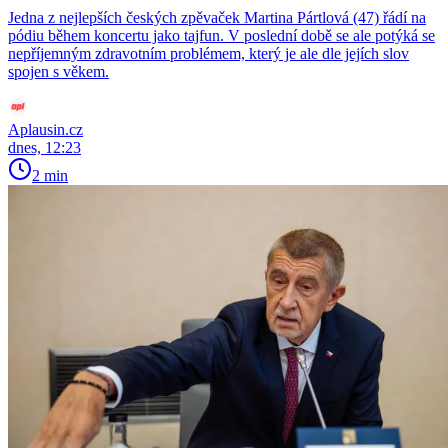
Jedna z nejlepších českých zpěvaček Martina Pártlová (47) řádí na
pódiu během koncertu jako tajfun. V poslední době se ale potýká se
nepříjemným zdravotním problémem, který je ale dle jejích slov
spojen s věkem.
Aplausin.cz
dnes, 12:23
2 min