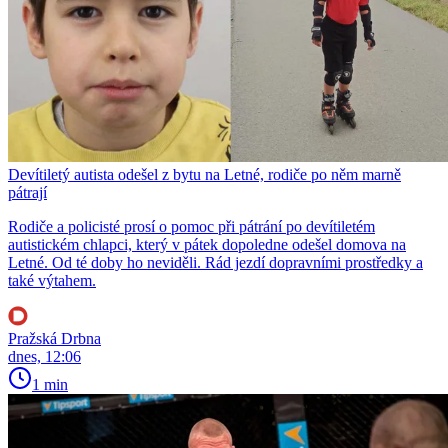
Devítiletý autista odešel z bytu na Letné, rodiče po něm marně
pátrají
Rodiče a policisté prosí o pomoc při pátrání po devítiletém
autistickém chlapci, který v pátek dopoledne odešel domova na
Letné. Od té doby ho neviděli. Rád jezdí dopravními prostředky a
také výtahem.
Pražská Drbna
dnes, 12:06
1 min