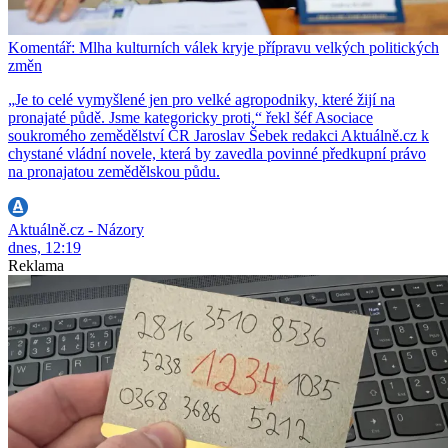
Komentář: Mlha kulturních válek kryje přípravu velkých politických
změn
„Je to celé vymyšlené jen pro velké agropodniky, které žijí na
pronajaté půdě. Jsme kategoricky proti,“ řekl šéf Asociace
soukromého zemědělství ČR Jaroslav Šebek redakci Aktuálně.cz k
chystané vládní novele, která by zavedla povinné předkupní právo
na pronajatou zemědělskou půdu.
Aktuálně.cz - Názory
dnes, 12:19
Reklama