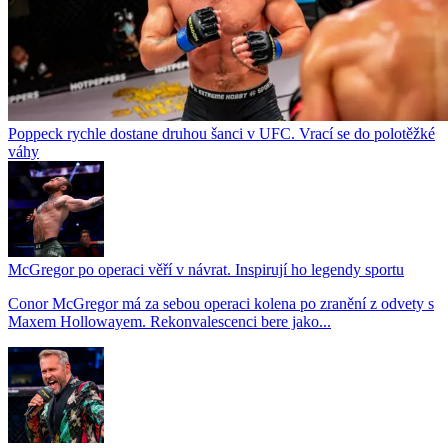
Poppeck rychle dostane druhou šanci v UFC. Vrací se do polotěžké
váhy
McGregor po operaci věří v návrat. Inspirují ho legendy sportu
Conor McGregor má za sebou operaci kolena po zranění z odvety s
Maxem Hollowayem. Rekonvalescenci bere jako...