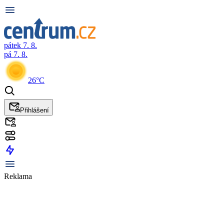
pátek 7. 8.
pá 7. 8.
26°C
Přihlášení
Reklama