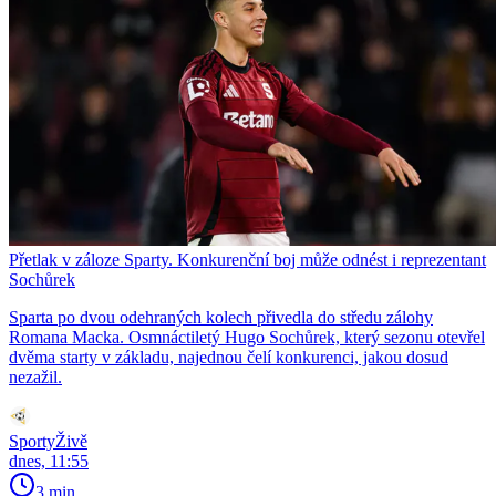
Přetlak v záloze Sparty. Konkurenční boj může odnést i reprezentant
Sochůrek
Sparta po dvou odehraných kolech přivedla do středu zálohy
Romana Macka. Osmnáctiletý Hugo Sochůrek, který sezonu otevřel
dvěma starty v základu, najednou čelí konkurenci, jakou dosud
nezažil.
SportyŽivě
dnes, 11:55
3 min