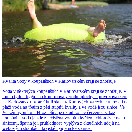
Kvalita vody v koupalištích v Karlovarském kraji se zhoršuje
Voda v některých koupalištích v Karlovarském kraji se zhoršuje. V
tomto týdnu hygienici kontrolovaly vodní plochy s provozovatelem
na Karlovarsku. V areálu Rolava v Karlových Varech je u mola i na
pláži voda na třetím z pěti stupňů kvality a ve vodě jsou sinice. Ve
Velkém rybníku u Hroznětína je už od konce července zákaz
koupání a voda je zde znečištěná vodním květem, chlorofylem-a a
sinicemi, špatná je i průhlednost, vyplývá z aktuálních údajů na
webových stránkách krajské hygienické stanice.