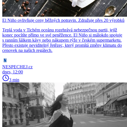
El Niño ovlivňuje ceny běžných potravin. Zdražuje přes 20 výrobků
Teplá voda v Tichém oceánu rozehrává nebezpečnou partii, jejíž
konec pocítíte přímo ve své peněžence. El Niño si málokdo spojuje
s ranním šálkem kávy nebo nákupem rýže v českém supermarketu.
Přesto existuje neviditelný řetězec, který promítá změny klimatu do
cenovek na našich regálech.
NESPECHEJ.cz
dnes, 12:00
3 min