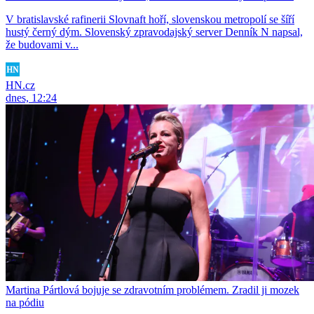
V bratislavské rafinerii Slovnaft hoří, slovenskou metropolí se šíří
hustý černý dým. Slovenský zpravodajský server Denník N napsal,
že budovami v...
HN.cz
dnes, 12:24
Martina Pártlová bojuje se zdravotním problémem. Zradil ji mozek
na pódiu