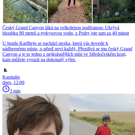
Český Grand Canyon láká na velkolepou podívanou: Ukrývá
hloubku 80 metrů a tyrkysovou vodu, z Prahy jste tam za 40 minut
U hradu Karlštejn se nachází stezka, která vás dovede k
nádhernému místu, o němž neví každý. Přezdívá se mu český Grand
Canyon a je to jedno z nejkrásnějších míst ve Středočeském kraji,
kam můžete vyrazit na dokonalý výlet.
Kapitalio
dnes, 12:09
3 min