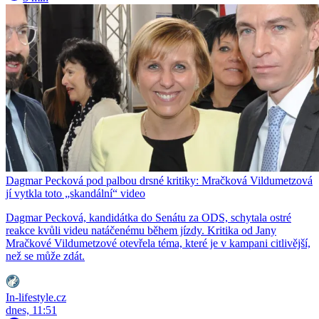
Dagmar Pecková pod palbou drsné kritiky: Mračková Vildumetzová
jí vytkla toto „skandální“ video
Dagmar Pecková, kandidátka do Senátu za ODS, schytala ostré
reakce kvůli videu natáčenému během jízdy. Kritika od Jany
Mračkové Vildumetzové otevřela téma, které je v kampani citlivější,
než se může zdát.
In-lifestyle.cz
dnes, 11:51