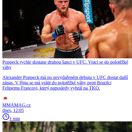
Poppeck rychle dostane druhou šanci v UFC. Vrací se do polotěžké
váhy
Alexander Poppeck má po nevydařeném debutu v UFC dostat další
zápas. V říjnu se má vrátit do polotěžké váhy proti Brazilci
Felipemu Francovi, který naposledy vyhrál na TKO.
MMAMAG.cz
dnes, 12:05
1 min