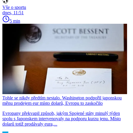
Vše o sportu
dnes, 11:51
5 min
Tohle se nikdy předtím nestalo. Washington podpořil japonskou
měnu prodejem eur místo dolarů, Evropu to zaskočilo
Evropany překvapil způsob, jakým Spojené státy minulý týden
spolu s Japonskem intervenovaly na podporu kurzu jenu. Místo
dolarů totiž prodávaly eura,...