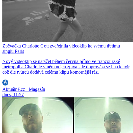
Zpěvačka Charlotte Gott zveřejnila videoklip ke svému třetímu
singlu Paris
Nový videoklip se natáčel během června přímo ve francouzské
metropoli a Charlotte v něm nejen zpívá, ale doprovází se i na klavír,
což dle tvůrců dodává celému klipu komornější ráz.
Aktuálně.cz - Magazín
dnes, 11:57