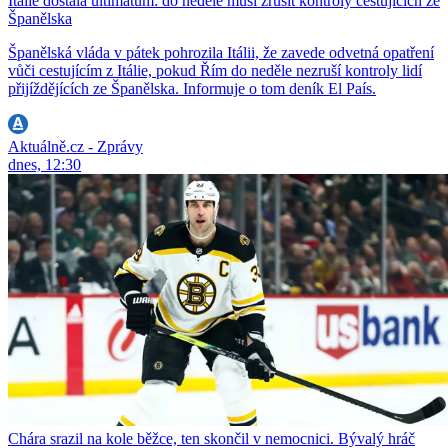
Itálie dostala ultimátum: do neděle musí zrušit kontroly cestujících ze
Španělska
Španělská vláda v pátek pohrozila Itálii, že zavede odvetná opatření
vůči cestujícím z Itálie, pokud Řím do neděle nezruší kontroly lidí
přijíždějících ze Španělska. Informuje o tom deník El País.
Aktuálně.cz - Zprávy
dnes, 12:30
Chára srazil na kole běžce, ten skončil v nemocnici. Bývalý hráč