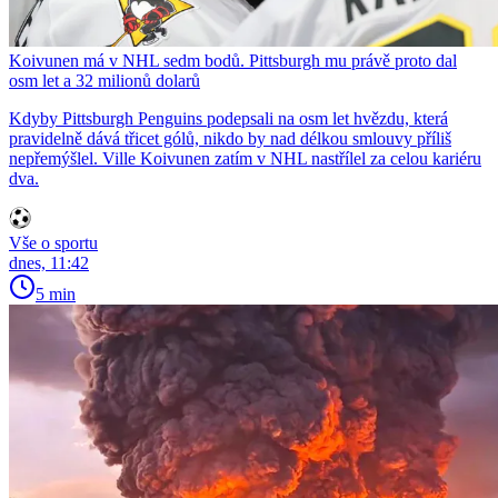
Koivunen má v NHL sedm bodů. Pittsburgh mu právě proto dal
osm let a 32 milionů dolarů
Kdyby Pittsburgh Penguins podepsali na osm let hvězdu, která
pravidelně dává třicet gólů, nikdo by nad délkou smlouvy příliš
nepřemýšlel. Ville Koivunen zatím v NHL nastřílel za celou kariéru
dva.
Vše o sportu
dnes, 11:42
5 min