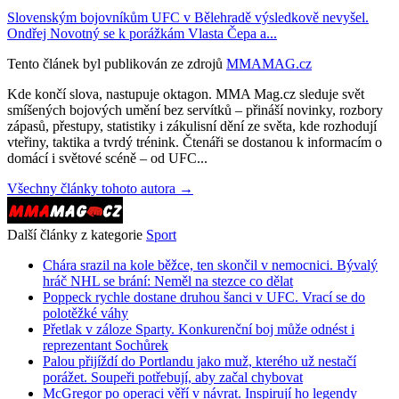
Slovenským bojovníkům UFC v Bělehradě výsledkově nevyšel.
Ondřej Novotný se k porážkám Vlasta Čepa a...
Tento článek byl publikován ze zdrojů
MMAMAG.cz
Kde končí slova, nastupuje oktagon. MMA Mag.cz sleduje svět
smíšených bojových umění bez servítků – přináší novinky, rozbory
zápasů, přestupy, statistiky i zákulisní dění ze světa, kde rozhodují
vteřiny, taktika a tvrdý trénink. Čtenáři se dostanou k informacím o
domácí i světové scéně – od UFC...
Všechny články tohoto autora →
Další články z kategorie
Sport
Chára srazil na kole běžce, ten skončil v nemocnici. Bývalý
hráč NHL se brání: Neměl na stezce co dělat
Poppeck rychle dostane druhou šanci v UFC. Vrací se do
polotěžké váhy
Přetlak v záloze Sparty. Konkurenční boj může odnést i
reprezentant Sochůrek
Palou přijíždí do Portlandu jako muž, kterého už nestačí
porážet. Soupeři potřebují, aby začal chybovat
McGregor po operaci věří v návrat. Inspirují ho legendy