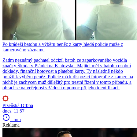
Po krádeži batohu a výběru peněz z karty hledá policie muže z
kamerového záznamu
Zatím neznámý pachatel odcizil batoh ze zaparkovaného vozidla
značky Škoda v Plánici na Klatovsku. Majitel měl v batohu osobní
doklady, finanční hotovost a platební karty. Ty následně někdo
použil k výběru peněz. Policie má k dispozici fotografie z kamer, na
nichž je zachycen muž důležitý pro trestní řízení v tomto případu, a
obrací se na veřejnost s žádostí o pomoc při jeho identifikaci.
Plzeňská Drbna
dnes, 11:57
1 min
Reklama