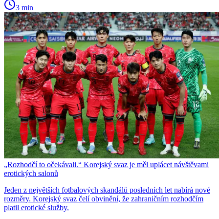
3 min
„Rozhodčí to očekávali.“ Korejský svaz je měl uplácet návštěvami
erotických salonů
Jeden z největších fotbalových skandálů posledních let nabírá nové
rozměry. Korejský svaz čelí obvinění, že zahraničním rozhodčím
platil erotické služby.