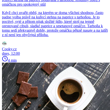
omáčkou pro spokojený stůl
Když chci uvařit oběd, na kterém se doma všichni shodnou, často
padne volba právě na kuřecí stehna na paprice s tarhoňou. Je to
poctivé, syté a přitom nijak složité jídlo, které stojí na jemně
orestované cibuli, sladké paprice a smetanové omáčce. Tarhoňa k
tomu sedí překvapivě dobře, protože omáčku pěkně nasaje a na talíři
z ní není jen obyčejná příloha.
Cooky.cz
dnes, 12:00
4 min