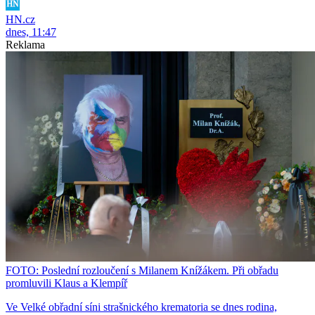
HN.cz
dnes, 11:47
Reklama
FOTO: Poslední rozloučení s Milanem Knížákem. Při obřadu
promluvili Klaus a Klempíř
Ve Velké obřadní síni strašnického krematoria se dnes rodina,