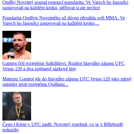
Ondřej Novotný popsal rostoucí popularitu. Ve Varech ho fanoušci
zastavovali na každém kroku, stěžovat si ale nechce
Popularita Ondřeje Novotného už dávno přesáhla svět MMA. Ve
Varech ho fanoušci zastavovali na každém kroku,...
Gamrot čelí rozjetému Salkilldovi. Rozbor hlavního zápasu UFC
Vegas 120 a dva zajímavé sázkové tipy
Mateusz Gamrot jde do hlavního zápasu UFC Vegas 120 jako mírný
outsider proti rozjetému Quillanu...
Čepo i Klein v UFC padli. Novotný rozebral, co se v Bělehradě
pokazilo