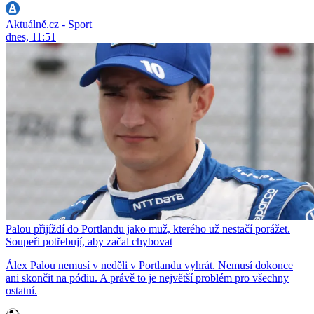
Aktuálně.cz - Sport
dnes, 11:51
Palou přijíždí do Portlandu jako muž, kterého už nestačí porážet.
Soupeři potřebují, aby začal chybovat
Álex Palou nemusí v neděli v Portlandu vyhrát. Nemusí dokonce
ani skončit na pódiu. A právě to je největší problém pro všechny
ostatní.