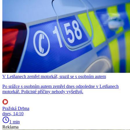
V Letňanech zemřel motorkář, srazil se s osobním autem
Po srážce s osobním autem zemřel dnes odpoledne v Letňanech
motorkář. Policisté příčiny nehody vyšetřují.
Pražská Drbna
dnes, 14:10
1 min
Reklama