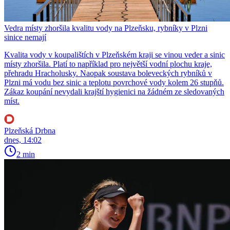
Vedra místy zhoršila kvalitu vody na Plzeňsku, rybníky v Plzni
sinice nemají
Kvalita vody v koupalištích v Plzeňském kraji se vinou veder a sinic
místy zhoršila. Platí to například pro největší vodní plochu kraje,
přehradu Hracholusky. Naopak soustava boleveckých rybníků v
Plzni má vodu bez sinic a teplotu povrchové vody kolem 26 stupňů.
Zákaz koupání nevydali krajští hygienici na žádném ze sledovaných
míst.
Plzeňská Drbna
dnes, 14:02
2 min