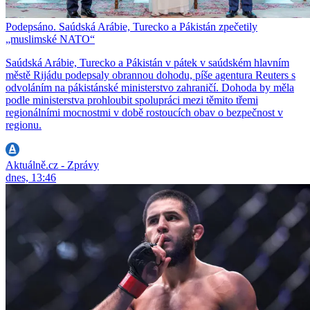
Podepsáno. Saúdská Arábie, Turecko a Pákistán zpečetily
„muslimské NATO“
Saúdská Arábie, Turecko a Pákistán v pátek v saúdském hlavním
městě Rijádu podepsaly obrannou dohodu, píše agentura Reuters s
odvoláním na pákistánské ministerstvo zahraničí. Dohoda by měla
podle ministerstva prohloubit spolupráci mezi těmito třemi
regionálními mocnostmi v době rostoucích obav o bezpečnost v
regionu.
Aktuálně.cz - Zprávy
dnes, 13:46