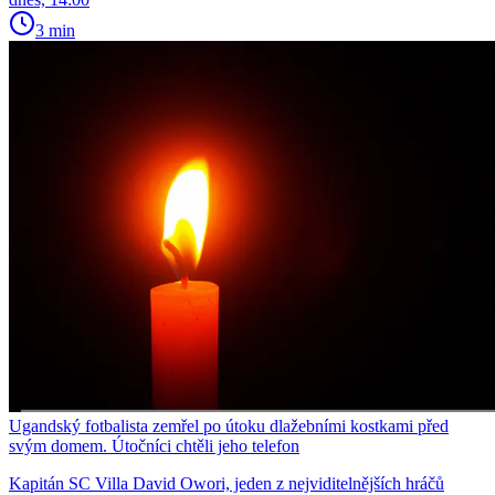
3 min
Ugandský fotbalista zemřel po útoku dlažebními kostkami před
svým domem. Útočníci chtěli jeho telefon
Kapitán SC Villa David Owori, jeden z nejviditelnějších hráčů