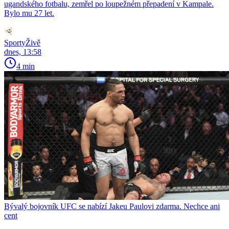
ugandského fotbalu, zemřel po loupežném přepadení v Kampale.
Bylo mu 27 let.
SportyŽivě
dnes, 13:58
4 min
Bývalý bojovník UFC se nabízí Jakeu Paulovi zdarma. Nechce ani
cent