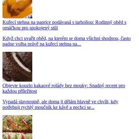
Kuřecí stehna na paprice podávaná s tarhoňou: Rodinný oběd s
omáčkou pro spokojený stůl
Když chci uvařit oběd, na kterém se doma všichni shodnou, často
padne volba právě na kuřecí stehna na...
Objevte kouzlo kakaové rolády bez mouky: Snadný recept pro
každou příležitost
Vypadá slavnostně, ale doma ji dělám hlavně ve chvíli, kdy
potřebuji rychlý moučník ke kávě a nechci se...