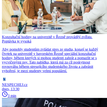
Konzultační hodiny na univerzitě v Řezně provádějí zvířata.
Poptávka je vysoká
Aby pomohly studentům zvládat stres ze studia, konají se každý
čtvrtek na univerzitě v bavorském Řezně speciální konzultační
hodiny, během kterých si mohou studenti zahrát a pomazlit se s
vycvičenými psy. Tato nabídka, která má za cíl poskytnout
rovnováhu během stresujícího studentského života a zabránit
vyhoření, je mezi studenty velmi populární.
NESPECHEJ.cz
dnes, 13:30
3 min