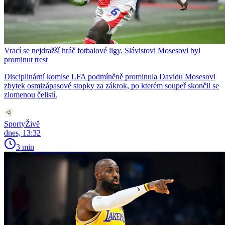
Vrací se nejdražší hráč fotbalové ligy. Slávistovi Mosesovi byl
prominut trest
Disciplinární komise LFA podmíněně prominula Davidu Mosesovi
zbytek osmizápasové stopky za zákrok, po kterém soupeř skončil se
zlomenou čelistí.
SportyŽivě
dnes, 13:32
3 min