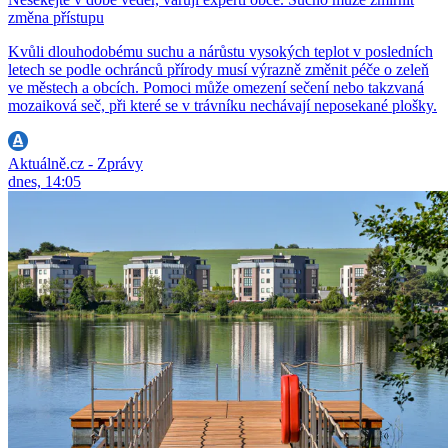
změna přístupu
Kvůli dlouhodobému suchu a nárůstu vysokých teplot v posledních
letech se podle ochránců přírody musí výrazně změnit péče o zeleň
ve městech a obcích. Pomoci může omezení sečení nebo takzvaná
mozaiková seč, při které se v trávníku nechávají neposekané plošky.
Aktuálně.cz - Zprávy
dnes, 14:05