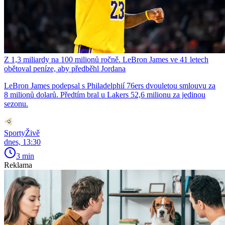
Z 1,3 miliardy na 100 milionů ročně. LeBron James ve 41 letech
obětoval peníze, aby předběhl Jordana
LeBron James podepsal s Philadelphií 76ers dvouletou smlouvu za
8 milionů dolarů. Předtím bral u Lakers 52,6 milionu za jedinou
sezonu.
SportyŽivě
dnes, 13:30
3 min
Reklama