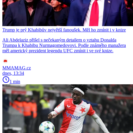
Trump je prý Khabibův největší fanoušek. Měl ho zmínit i v knize
Ali Abdelaziz přišel s nečekaným detailem o vztahu Donalda
Trumpa k Khabibu Nurmagomedovovi. Podle známého manažera
měl americký prezident legendu UFC zmínit i ve své knize.
MMAMAG.cz
dnes, 13:34
1 min