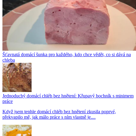
Šťavnatá domácí šunka pro každého, kdo chce vědět, co si dává na
chleba
Jednoduchý domácí chléb bez hnětení: Křupavý bochník s minimem
práce
Když jsem tenhle domácí chléb bez hnětení zkusila poprvé,
překvapilo mě, jak málo práce s ním vlastně je....