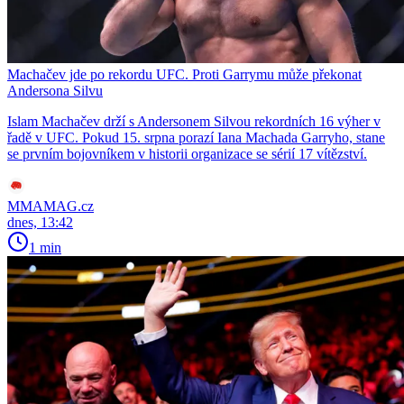
Machačev jde po rekordu UFC. Proti Garrymu může překonat
Andersona Silvu
Islam Machačev drží s Andersonem Silvou rekordních 16 výher v
řadě v UFC. Pokud 15. srpna porazí Iana Machada Garryho, stane
se prvním bojovníkem v historii organizace se sérií 17 vítězství.
MMAMAG.cz
dnes, 13:42
1 min