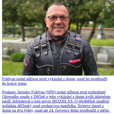
Foldyna podal stížnost proti vykázání z domu, soud ho prodloužil
do konce srpna
Poslanec Jaroslav Foldyna (SPD) podal stížnost proti rozhodnutí
Okresního soudu v Děčíně o jeho vykázání z domu kvůli údajnému
násilí. Informoval o tom server iROZHLAS. O předběžné opatření
požádala děčínský soud poslancova manželka. Nejprve musel z
domu na dva týdny, soud ale 24. července lhůtu prodloužil o měsíc.