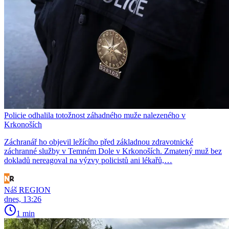
Policie odhalila totožnost záhadného muže nalezeného v
Krkonoších
Záchranář ho objevil ležícího před základnou zdravotnické
záchranné služby v Temném Dole v Krkonoších. Zmatený muž bez
dokladů nereagoval na výzvy policistů ani lékařů,…
Náš REGION
dnes, 13:26
1 min