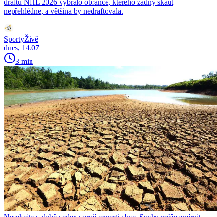
draftu NHL 2026 vybralo obránce, kterého žádný skaut
nepřehlédne, a většina by nedraftovala.
SportyŽivě
dnes, 14:07
3 min
Nesekejte v době veder, varují experti obce. Sucho může zmírnit