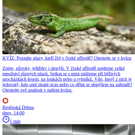
KVÍZ: Poznáte plazy, kteří žijí v české přírodě? Otestujte se v kvízu
Zmije, užovky, ještěrky i slepýši. V české přírodě najdeme velké
množství různých plazů. Setkat se s nimi můžeme při běžných
procházkách lesem, na loukách nebo u rybníků. Víte, který z nich je
jedovatý, kdo umí ztratit ocas nebo co dělat se slepýšem na zahradě?
Otestujte své znalosti v našem kvízu.
Brněnská Drbna
dnes, 14:00
1 min