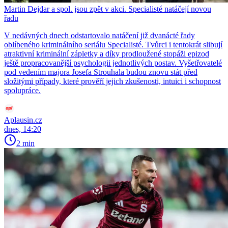
Martin Dejdar a spol. jsou zpět v akci. Specialisté natáčejí novou
řadu
V nedávných dnech odstartovalo natáčení již dvanácté řady
oblíbeného kriminálního seriálu Specialisté. Tvůrci i tentokrát slibují
atraktivní kriminální zápletky a díky prodloužené stopáži epizod
ještě propracovanější psychologii jednotlivých postav. Vyšetřovatelé
pod vedením majora Josefa Strouhala budou znovu stát před
složitými případy, které prověří jejich zkušenosti, intuici i schopnost
spolupráce.
Aplausin.cz
dnes, 14:20
2 min