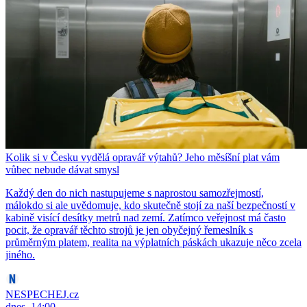
Kolik si v Česku vydělá opravář výtahů? Jeho měsíšní plat vám
vůbec nebude dávat smysl
Každý den do nich nastupujeme s naprostou samozřejmostí,
málokdo si ale uvědomuje, kdo skutečně stojí za naší bezpečností v
kabině visící desítky metrů nad zemí. Zatímco veřejnost má často
pocit, že opravář těchto strojů je jen obyčejný řemeslník s
průměrným platem, realita na výplatních páskách ukazuje něco zcela
jiného.
NESPECHEJ.cz
dnes, 14:00