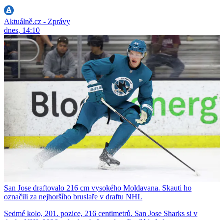
Aktuálně.cz - Zprávy
dnes, 14:10
San Jose draftovalo 216 cm vysokého Moldavana. Skauti ho
označili za nejhoršího bruslaře v draftu NHL
Sedmé kolo, 201. pozice, 216 centimetrů. San Jose Sharks si v