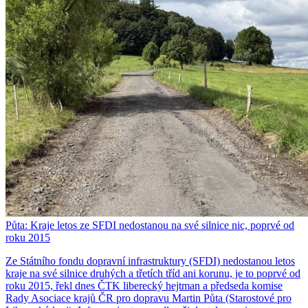
Půta: Kraje letos ze SFDI nedostanou na své silnice nic, poprvé od
roku 2015
Ze Státního fondu dopravní infrastruktury (SFDI) nedostanou letos
kraje na své silnice druhých a třetích tříd ani korunu, je to poprvé od
roku 2015, řekl dnes ČTK liberecký hejtman a předseda komise
Rady Asociace krajů ČR pro dopravu Martin Půta (Starostové pro