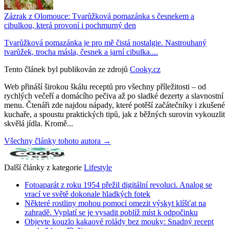
Zázrak z Olomouce: Tvarůžková pomazánka s česnekem a
cibulkou, která provoní i pochmurný den
Tvarůžková pomazánka je pro mě čistá nostalgie. Nastrouhaný
tvarůžek, trocha másla, česnek a jarní cibulka....
Tento článek byl publikován ze zdrojů
Cooky.cz
Web přináší širokou škálu receptů pro všechny příležitosti – od
rychlých večeří a domácího pečiva až po sladké dezerty a slavnostní
menu. Čtenáři zde najdou nápady, které potěší začátečníky i zkušené
kuchaře, a spoustu praktických tipů, jak z běžných surovin vykouzlit
skvělá jídla. Kromě...
Všechny články tohoto autora →
Další články z kategorie
Lifestyle
Fotoaparát z roku 1954 přežil digitální revoluci. Analog se
vrací ve světě dokonale hladkých fotek
Některé rostliny mohou pomoci omezit výskyt klíšťat na
zahradě. Vyplatí se je vysadit poblíž míst k odpočinku
Objevte kouzlo kakaové rolády bez mouky: Snadný recept