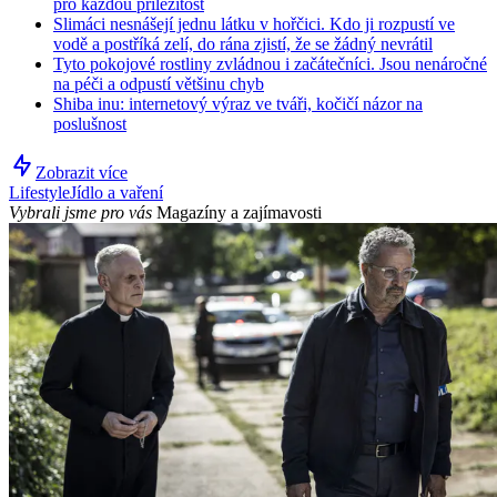
pro každou příležitost
Slimáci nesnášejí jednu látku v hořčici. Kdo ji rozpustí ve
vodě a postříká zelí, do rána zjistí, že se žádný nevrátil
Tyto pokojové rostliny zvládnou i začátečníci. Jsou nenáročné
na péči a odpustí většinu chyb
Shiba inu: internetový výraz ve tváři, kočičí názor na
poslušnost
Zobrazit více
Lifestyle
Jídlo a vaření
Vybrali jsme pro vás
Magazíny a zajímavosti