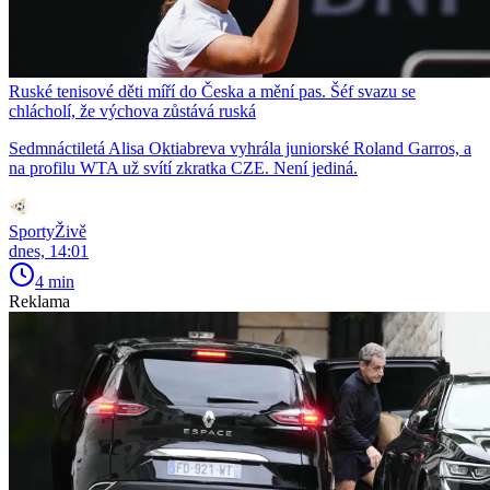
Ruské tenisové děti míří do Česka a mění pas. Šéf svazu se
chlácholí, že výchova zůstává ruská
Sedmnáctiletá Alisa Oktiabreva vyhrála juniorské Roland Garros, a
na profilu WTA už svítí zkratka CZE. Není jediná.
SportyŽivě
dnes, 14:01
4 min
Reklama