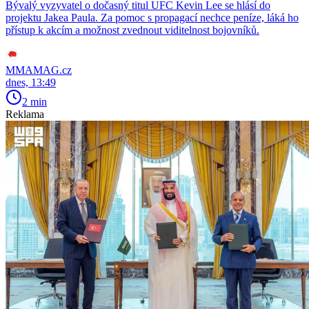
Bývalý vyzyvatel o dočasný titul UFC Kevin Lee se hlásí do
projektu Jakea Paula. Za pomoc s propagací nechce peníze, láká ho
přístup k akcím a možnost zvednout viditelnost bojovníků.
MMAMAG.cz
dnes, 13:49
2 min
Reklama