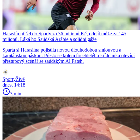
Haraslín přišel do Sparty za 36 milionů Kč, odejít může za 145
milionů. Láká ho Saúdská Arábie a solidní gáže
Sparta si Haraslína pojistila novou dlouhodobou smlouvou a
kapitánskou páskou. Přesto se kolem třicetiletého křídelníka otevírá
přestupový scénář se saúdským Al Fateh.
SportyŽivě
dnes, 14:18
3 min