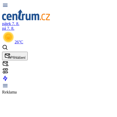
pátek 7. 8.
pá 7. 8.
26°C
Přihlášení
Reklama