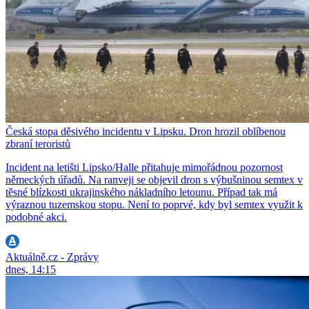
Česká stopa děsivého incidentu v Lipsku. Dron hrozil oblíbenou
zbraní teroristů
Incident na letišti Lipsko/Halle přitahuje mimořádnou pozornost
německých úřadů. Na ranveji se objevil dron s výbušninou semtex v
těsné blízkosti ukrajinského nákladního letounu. Případ tak má
výraznou tuzemskou stopu. Není to poprvé, kdy byl semtex využit k
podobné akci.
Aktuálně.cz - Zprávy
dnes, 14:15