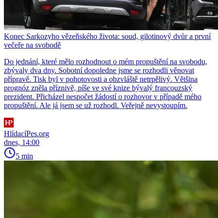
Konec Sarkozyho vězeňského života: soud, gilotinový dvůr a první
večeře na svobodě
Do jednání, které mělo rozhodnout o mém propuštění na svobodu,
zbývaly dva dny. Sobotní dopoledne jsme se rozhodli věnovat
přípravě. Tisk byl v pohotovosti a obzvláště netrpělivý. Většina
prognóz zněla příznivě, píše ve své knize bývalý francouzský
prezident. Přicházel nespočet žádostí o rozhovor v případě mého
propuštění. Ale já jsem se už rozhodl. Veřejně nevystoupím.
HlídacíPes.org
dnes, 14:00
5 min