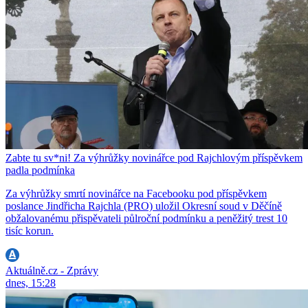
Zabte tu sv*ni! Za výhrůžky novinářce pod Rajchlovým příspěvkem
padla podmínka
Za výhrůžky smrtí novinářce na Facebooku pod příspěvkem
poslance Jindřicha Rajchla (PRO) uložil Okresní soud v Děčíně
obžalovanému přispěvateli půlroční podmínku a peněžitý trest 10
tisíc korun.
Aktuálně.cz - Zprávy
dnes, 15:28