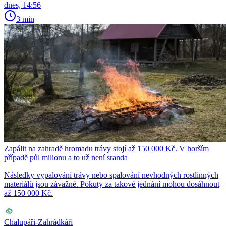
dnes, 14:56
3 min
Zapálit na zahradě hromadu trávy stojí až 150 000 Kč. V horším
případě půl milionu a to už není sranda
Následky vypalování trávy nebo spalování nevhodných rostlinných
materiálů jsou závažné. Pokuty za takové jednání mohou dosáhnout
až 150 000 Kč.
Chalupáři-Zahrádkáři