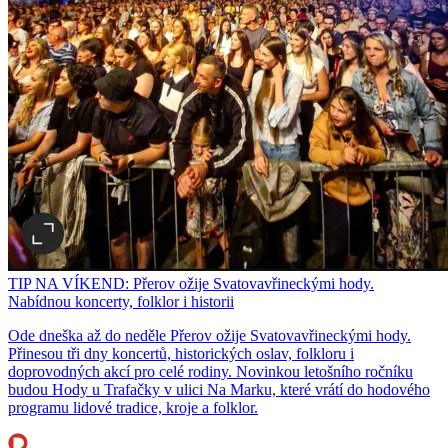
TIP NA VÍKEND: Přerov ožije Svatovavřineckými hody.
Nabídnou koncerty, folklor i historii
Ode dneška až do neděle Přerov ožije Svatovavřineckými hody.
Přinesou tři dny koncertů, historických oslav, folkloru i
doprovodných akcí pro celé rodiny. Novinkou letošního ročníku
budou Hody u Trafačky v ulici Na Marku, které vrátí do hodového
programu lidové tradice, kroje a folklor.