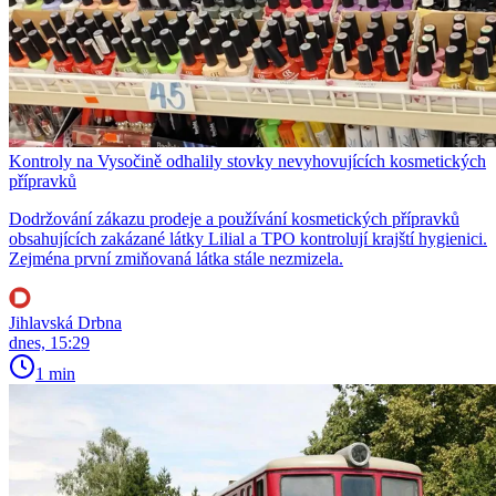
Kontroly na Vysočině odhalily stovky nevyhovujících kosmetických
přípravků
Dodržování zákazu prodeje a používání kosmetických přípravků
obsahujících zakázané látky Lilial a TPO kontrolují krajští hygienici.
Zejména první zmiňovaná látka stále nezmizela.
Jihlavská Drbna
dnes, 15:29
1 min