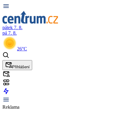
pátek 7. 8.
pá 7. 8.
26°C
Přihlášení
Reklama