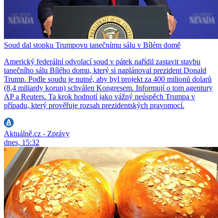
Soud dal stopku Trumpovu tanečnímu sálu v Bílém domě
Americký federální odvolací soud v pátek nařídil zastavit stavbu
tanečního sálu Bílého domu, který si naplánoval prezident Donald
Trump. Podle soudu je nutné, aby byl projekt za 400 milionů dolarů
(8,4 miliardy korun) schválen Kongresem. Informují o tom agentury
AP a Reuters. Ta krok hodnotí jako vážný neúspěch Trumpa v
případu, který prověřuje rozsah prezidentských pravomocí.
Aktuálně.cz - Zprávy
dnes, 15:32