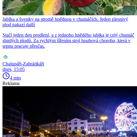
Jablka a švestky na stromě hnědnou v chumáčích. Jeden plesnivý
plod nakazí další
Stačí jeden den prodlení, a z jednoho hnědého jablka je celý chumáč
shnilých plodů. Za rychlým šířením stojí houbová choroba, která v
srpnu pracuje přesčas.
Chalupáři-Zahrádkáři
dnes, 15:05
4 min
Reklama