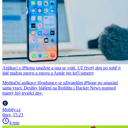
Aplikaci z iPhonu smažete a ona se vrátí. Už čtvrtý den po sobě ji
lidé mažou znovu a znovu a Apple jen krčí rameny
Meditační aplikace Headspace se uživatelům iPhone po smazání
sama vrací. Desítky hlášení na Redditu i Hacker News popisují
marný boj trvající dny.
Mobify.cz
dnes, 15:23
4 min