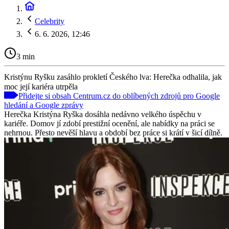
Celebrity
6. 6. 2026, 12:46
3 min
Kristýnu Ryšku zasáhlo prokletí Českého lva: Herečka odhalila, jak
moc její kariéra utrpěla
Přidejte si obsah Centrum.cz do oblíbených zdrojů pro Google
hledání a Google zprávy
Herečka Kristýna Ryška dosáhla nedávno velkého úspěchu v
kariéře. Domov jí zdobí prestižní ocenění, ale nabídky na práci se
nehrnou. Přesto nevěší hlavu a období bez práce si krátí v šicí dílně.