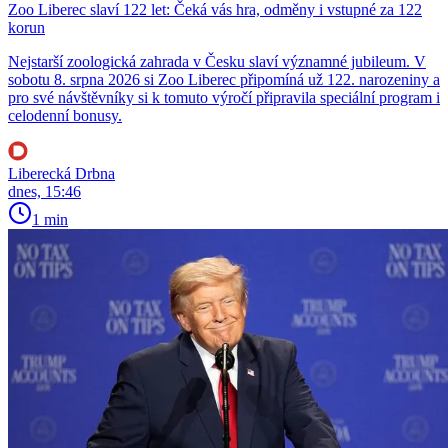
Zoo Liberec slaví 122 let: Čeká vás hra, odměny i vstupné za 122
korun
Nejstarší zoologická zahrada v Česku slaví významné jubileum. V
sobotu 8. srpna 2026 si Zoo Liberec připomíná už 122. narozeniny a
pro své návštěvníky si k tomuto výročí připravila speciální program i
celodenní bonusy.
Liberecká Drbna
dnes, 15:46
1 min