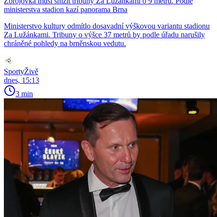
Zbrojovka musí snížit tribuny Za Lužánkami o 9 metrů. Podle
ministerstva stadion kazí panorama Brna
Ministerstvo kultury odmítlo dosavadní výškovou variantu stadionu
Za Lužánkami. Tribuny o výšce 37 metrů by podle úřadu narušily
chráněné pohledy na brněnskou vedutu.
SportyŽivě
dnes, 15:13
3 min