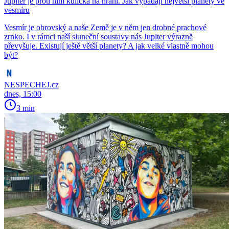
Jupiter je proti nim kulička na hraní. Jak vypadají největší planety ve
vesmíru
Vesmír je obrovský a naše Země je v něm jen drobné prachové
zrnko. I v rámci naší sluneční soustavy nás Jupiter výrazně
převyšuje. Existují ještě větší planety? A jak velké vlastně mohou
být?
NESPECHEJ.cz
dnes, 15:00
3 min