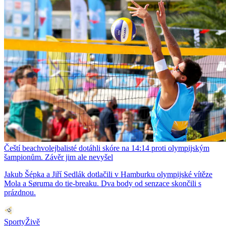
Čeští beachvolejbalisté dotáhli skóre na 14:14 proti olympijským
šampionům. Závěr jim ale nevyšel
Jakub Šépka a Jiří Sedlák dotlačili v Hamburku olympijské vítěze
Mola a Søruma do tie-breaku. Dva body od senzace skončili s
prázdnou.
SportyŽivě