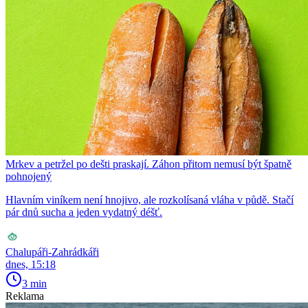
Mrkev a petržel po dešti praskají. Záhon přitom nemusí být špatně
pohnojený
Hlavním viníkem není hnojivo, ale rozkolísaná vláha v půdě. Stačí
pár dnů sucha a jeden vydatný déšť.
Chalupáři-Zahrádkáři
dnes, 15:18
3 min
Reklama