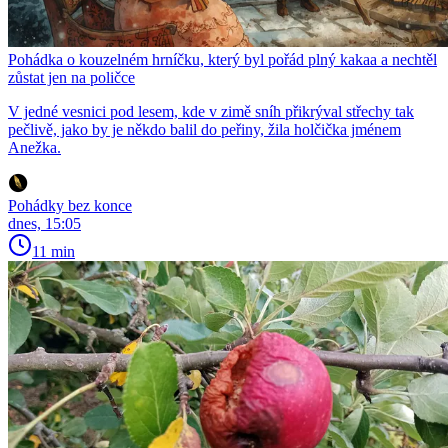
Pohádka o kouzelném hrníčku, který byl pořád plný kakaa a nechtěl
zůstat jen na poličce
V jedné vesnici pod lesem, kde v zimě sníh přikrýval střechy tak
pečlivě, jako by je někdo balil do peřiny, žila holčička jménem
Anežka.
Pohádky bez konce
dnes, 15:05
11 min