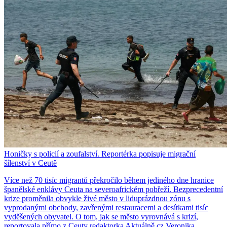
Honičky s policií a zoufalství. Reportérka popisuje migrační
šílenství v Ceutě
Více než 70 tisíc migrantů překročilo během jediného dne hranice
španělské enklávy Ceuta na severoafrickém pobřeží. Bezprecedentní
krize proměnila obvykle živé město v liduprázdnou zónu s
vyprodanými obchody, zavřenými restauracemi a desítkami tisíc
vyděšených obyvatel. O tom, jak se město vyrovnává s krizí,
reportovala přímo z Ceuty redaktorka Aktuálně.cz Veronika