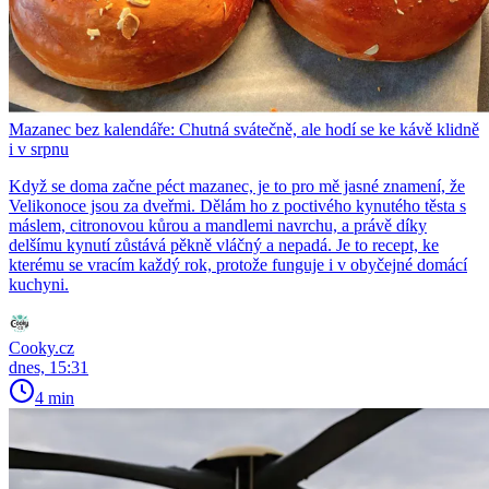
Mazanec bez kalendáře: Chutná svátečně, ale hodí se ke kávě klidně
i v srpnu
Když se doma začne péct mazanec, je to pro mě jasné znamení, že
Velikonoce jsou za dveřmi. Dělám ho z poctivého kynutého těsta s
máslem, citronovou kůrou a mandlemi navrchu, a právě díky
delšímu kynutí zůstává pěkně vláčný a nepadá. Je to recept, ke
kterému se vracím každý rok, protože funguje i v obyčejné domácí
kuchyni.
Cooky.cz
dnes, 15:31
4 min