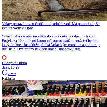
Volary postaví novou čističku odpadních vod. Má pomoci zlepšit
kvalitu vody v Lipně
Volary čeká zásadní investice do nové čistírny odpadních vod.
Projekt za 100 milionů korun má pomoci snížit množství fosforu,
který do lipenské nádrže přitéká Volarským potokem a podporuje
růst sinic. Dvě třetiny nákladů uhradí Jihočeský kraj.
Budějcká Drbna
dnes, 15:29
2 min
Reklama