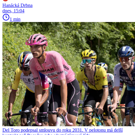
Hanácká Drbna
dnes, 15:04
1 min
Del Toro podepsal smlouvu do roku 2031. V pelotonu má delší