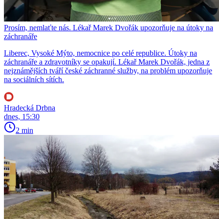
Prosím, nemlaťte nás. Lékař Marek Dvořák upozorňuje na útoky na
záchranáře
Liberec, Vysoké Mýto, nemocnice po celé republice. Útoky na
záchranáře a zdravotníky se opakují. Lékař Marek Dvořák, jedna z
nejznámějších tváří české záchranné služby, na problém upozorňuje
na sociálních sítích.
Hradecká Drbna
dnes, 15:30
2 min