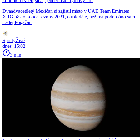
kontrakt než Pogačar, jeho vlastní týmový lídr
Dvaadvacetiletý Mexičan si zajistil místo v UAE Team Emirates-
XRG až do konce sezony 2031, o rok déle, než má podepsáno sám
Tadej Pogačar.
SportyŽivě
dnes, 15:02
3 min