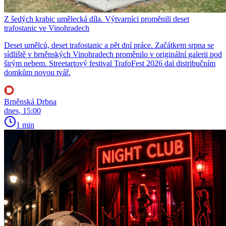
Z šedých krabic umělecká díla. Výtvarníci proměnili deset
trafostanic ve Vinohradech
Deset umělců, deset trafostanic a pět dní práce. Začátkem srpna se
sídliště v brněnských Vinohradech proměnilo v originální galerii pod
širým nebem. Streetartový festival TrafoFest 2026 dal distribučním
domkům novou tvář.
Brněnská Drbna
dnes, 15:00
1 min