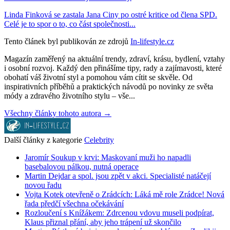
Linda Finková se zastala Jana Ciny po ostré kritice od člena SPD.
Celé je to spor o to, co část společnosti...
Tento článek byl publikován ze zdrojů
In-lifestyle.cz
Magazín zaměřený na aktuální trendy, zdraví, krásu, bydlení, vztahy
i osobní rozvoj. Každý den přinášíme tipy, rady a zajímavosti, které
obohatí váš životní styl a pomohou vám cítit se skvěle. Od
inspirativních příběhů a praktických návodů po novinky ze světa
módy a zdravého životního stylu – vše...
Všechny články tohoto autora →
Další články z kategorie
Celebrity
Jaromír Soukup v krvi: Maskovaní muži ho napadli
basebalovou pálkou, nutná operace
Martin Dejdar a spol. jsou zpět v akci. Specialisté natáčejí
novou řadu
Vojta Kotek otevřeně o Zrádcích: Láká mě role Zrádce! Nová
řada předčí všechna očekávání
Rozloučení s Knížákem: Zdrcenou vdovu museli podpírat,
Klaus přiznal přání, aby jeho trápení už skončilo