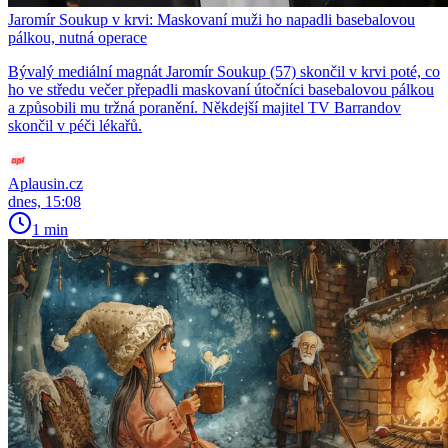
Jaromír Soukup v krvi: Maskovaní muži ho napadli basebalovou
pálkou, nutná operace
Bývalý mediální magnát Jaromír Soukup (57) skončil v krvi poté, co
ho ve středu večer přepadli maskovaní útočníci basebalovou pálkou
a způsobili mu tržná poranění. Někdejší majitel TV Barrandov
skončil v péči lékařů.
Aplausin.cz
dnes, 15:08
1 min