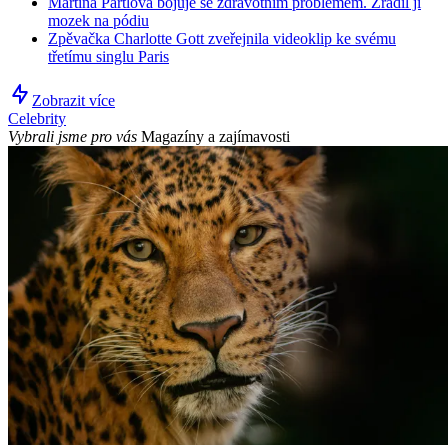
Martina Pártlová bojuje se zdravotním problémem. Zradil ji
mozek na pódiu
Zpěvačka Charlotte Gott zveřejnila videoklip ke svému
třetímu singlu Paris
Zobrazit více
Celebrity
Vybrali jsme pro vás
Magazíny a zajímavosti