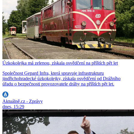
Úzkokolejka má zelenou, získala osvědčení na příštích pět let
Společnost Gepard Infra, která spravuje infrastrukturu
jindřichohradecké úzkokolejky, získala osvědčení od Drážního
úřadu o bezpečnosti provozovatele dráhy na příštích pět let.
Aktuálně.cz - Zprávy
dnes, 15:29