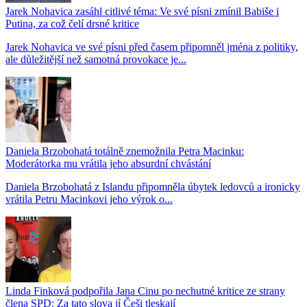
Jarek Nohavica zasáhl citlivé téma: Ve své písni zmínil Babiše i
Putina, za což čelí drsné kritice
Jarek Nohavica ve své písni před časem připomněl jména z politiky,
ale důležitější než samotná provokace je...
Daniela Brzobohatá totálně znemožnila Petra Macinku:
Moderátorka mu vrátila jeho absurdní chvástání
Daniela Brzobohatá z Islandu připomněla úbytek ledovců a ironicky
vrátila Petru Macinkovi jeho výrok o...
Linda Finková podpořila Jana Cinu po nechutné kritice ze strany
člena SPD: Za tato slova jí Češi tleskají