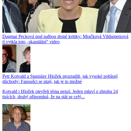
Dagmar Pecková pod palbou drsné kritiky: Mračková Vildumetzová
jí vytkla toto „skandální“ video
Petr Kotvald a Stanislav Hložek prozradili, jak vysoké pobírají
důchody: Fanoušci se ptají, jak je to možné
Kotvald i Hložek otevřeli téma penzí. Jeden mluví o zhruba 24
tisících, druhý připomíná, že na stát se celý...