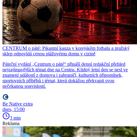
CENTRUM o páté: Pikantní kauza v korejském fotbalu a pražský
sklep odpovídá cenou plážovému domu v cizině
Páteční vydání „Centrum o páté“ přináší denní redakční přehled
nejzajímavějších témat dne na Centru. Klidný letní den se nesl ve
znamení událostí z domova i zahraničí, kulturních připomínek,
sportovních příběhů i témat, která dokážou překvapit svou
nečekanou souvislostí.
Be Native extra
dnes, 15:00
3 min
Reklama