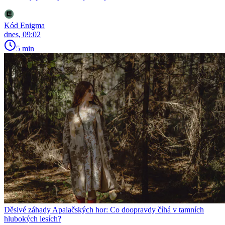
Kód Enigma
dnes, 09:02
5 min
Děsivé záhady Apalačských hor: Co doopravdy číhá v tamních
hlubokých lesích?