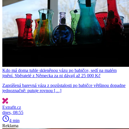
Kdo má doma tuhle skleněnou vázu po babičce, sedí na malém
jmění. Sběratelé z Německa za ni dávají až 25 000 Kč
Zaprášená barevná váza z pozůstalosti po babičce většinou dopadne
jednoznačně: putuje rovnou […]
Extrafit.cz
dnes, 08:55
4 min
Reklama