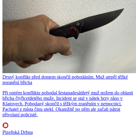
Drsný konflikt před domem skončil pobodáním. Muž utrpěl těžké
poranění břicha
Při ostrém konfliktu pobodal šestapadesátiletý muž nožem do oblasti
břicha čtyřicetiletého muže. Incident se stal v pátek brzy ráno v
Klatovech. Pobodaný skončil s těžkým zraněním v nemocnici.
Pachatel z místa činu utekl. Okamžitě po něm ale začali pátrat
přivolaní policisté.
Plzeňská Drbna