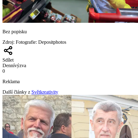
Bez popisku
Zdroj
:
Fotografie: Depositphotos
Sdílet
Denní
výzva
0
Reklama
Další články z
Světkreativity