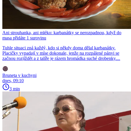
Ani strouhanka, ani mléko: karbanátky se nerozpadnou, když do
masa přidáte 1 surovinu
Tuhle situaci zná každý, kdo si někdy doma dělal karbanátky.
Placičky vypadají v míse dokonale, jenže na rozpálené pánvi se
začnou rozjíždět a z talíře je rázem hromádka suché drobenky....
Bruneta v kuchyni
dnes, 09:10
3 min