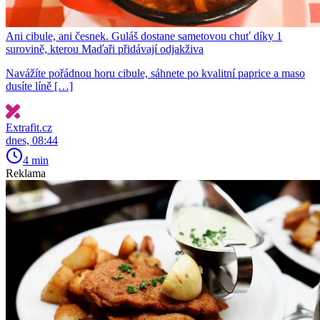
Ani cibule, ani česnek. Guláš dostane sametovou chuť díky 1
surovině, kterou Maďaři přidávají odjakživa
Navážíte pořádnou horu cibule, sáhnete po kvalitní paprice a maso
dusíte líně […]
Extrafit.cz
dnes, 08:44
4 min
Reklama