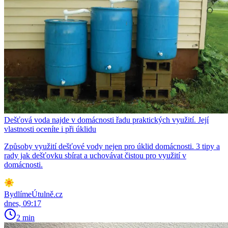
Dešťová voda najde v domácnosti řadu praktických využití. Její
vlastnosti oceníte i při úklidu
Způsoby využití dešťové vody nejen pro úklid domácnosti. 3 tipy a
rady jak dešťovku sbírat a uchovávat čistou pro využití v
domácnosti.
BydlímeÚtulně.cz
dnes, 09:17
2 min