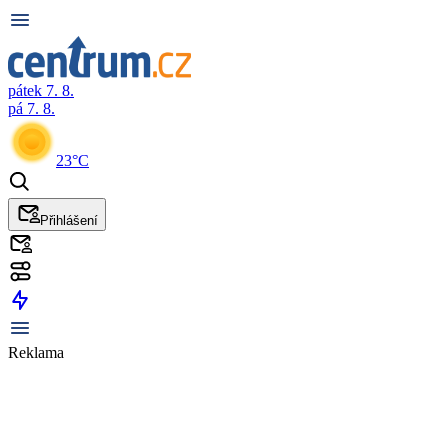
pátek 7. 8.
pá 7. 8.
23°C
Přihlášení
Reklama