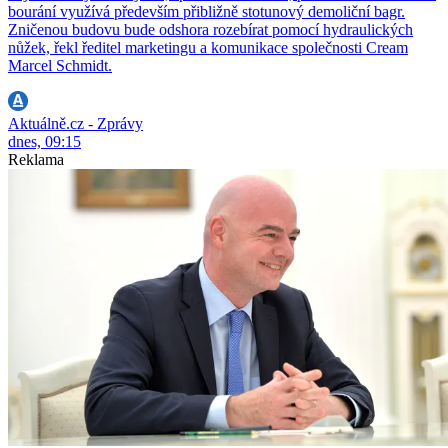
bourání využívá především přibližně stotunový demoliční bagr.
Zničenou budovu bude odshora rozebírat pomocí hydraulických
nůžek, řekl ředitel marketingu a komunikace společnosti Cream
Marcel Schmidt.
Aktuálně.cz - Zprávy
dnes, 09:15
Reklama