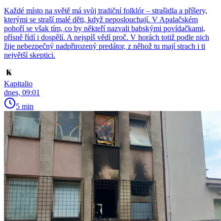
Každé místo na světě má svůj tradiční folklór – strašidla a příšery,
kterými se straší malé děti, když neposlouchají. V Apalačském
pohoří se však tím, co by někteří nazvali babskými povídačkami,
přísně řídí i dospělí. A nejspíš vědí proč. V horách totiž podle nich
žije nebezpečný nadpřirozený predátor, z něhož tu mají strach i ti
největší skeptici.
Kapitalio
dnes, 09:01
5 min