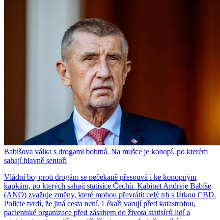
Babišova válka s drogami bobtná. Na mušce je konopí, po kterém
sahají hlavně senioři
Vládní boj proti drogám se nečekaně přesouvá i ke konopným
kapkám, po kterých sahají statisíce Čechů. Kabinet Andreje Babiše
(ANO) zvažuje změny, které mohou převrátit celý trh s látkou CBD.
Policie tvrdí, že jiná cesta není. Lékaři varují před katastrofou,
pacientské organizace před zásahem do života statisíců lidí a