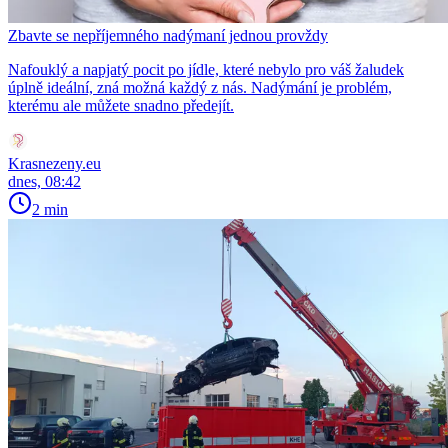
Zbavte se nepříjemného nadýmaní jednou provždy
Nafouklý a napjatý pocit po jídle, které nebylo pro váš žaludek
úplně ideální, zná možná každý z nás. Nadýmání je problém,
kterému ale můžete snadno předejít.
Krasnezeny.eu
dnes, 08:42
2 min