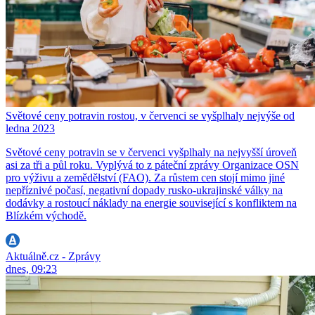
Světové ceny potravin rostou, v červenci se vyšplhaly nejvýše od
ledna 2023
Světové ceny potravin se v červenci vyšplhaly na nejvyšší úroveň
asi za tři a půl roku. Vyplývá to z páteční zprávy Organizace OSN
pro výživu a zemědělství (FAO). Za růstem cen stojí mimo jiné
nepříznivé počasí, negativní dopady rusko-ukrajinské války na
dodávky a rostoucí náklady na energie související s konfliktem na
Blízkém východě.
Aktuálně.cz - Zprávy
dnes, 09:23