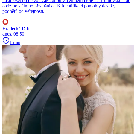
našli ležet před svou základnou v Temném Dole na Trutnovsku. Jde
o cizího státního příslušníka. K identifikaci pomohly desítky
podnětů od veřejnosti.
Hradecká Drbna
dnes, 08:50
1 min