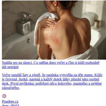
Spálila ses na slunci. Co udělat dnes večer a čím si kůži rozhodně
dál netrápit
Večer sundáš šaty a zjistíš, že ramínka vytvořila na těle mapu. Kůže
je červená, horká, napjatá a každý dotek látky působí jako osobní
útok. První myšlenka: potřebuji něco ledového, mastného a nejlépe
zázračného.
Poudree.cz
dnes, 09:04