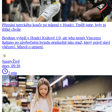
Přiznání tureckého kouče po trápení v Hradci. Trpěli jsme, byly to
těžké chvíle
Beşiktaş vyhrál v Hradci Králové 1:0, ale jeho trenér Vincenzo
Italiano po závěrečném hvizdu nepůsobil jako muž, který právě slaví
vítězství. Mluvil o utrpení.
SportyŽivě
dnes, 09:30
3 min