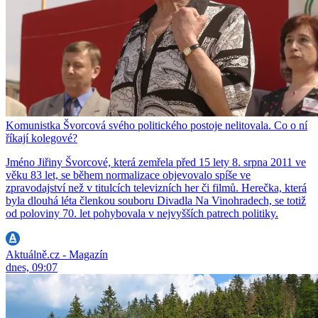
Komunistka Švorcová svého politického postoje nelitovala. Co o ní
říkají kolegové?
Jméno Jiřiny Švorcové, která zemřela před 15 lety 8. srpna 2011 ve
věku 83 let, se během normalizace objevovalo spíše ve
zpravodajství než v titulcích televizních her či filmů. Herečka, která
byla dlouhá léta členkou souboru Divadla Na Vinohradech, se totiž
od poloviny 70. let pohybovala v nejvyšších patrech politiky.
Aktuálně.cz - Magazín
dnes, 09:07