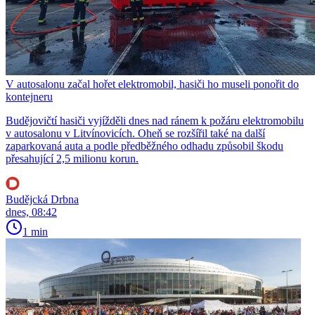
V autosalonu začal hořet elektromobil, hasiči ho museli ponořit do
kontejneru
Budějovičtí hasiči vyjížděli dnes nad ránem k požáru elektromobilu
v autosalonu v Litvínovicích. Oheň se rozšířil také na další
zaparkovaná auta a podle předběžného odhadu způsobil škodu
přesahující 2,5 milionu korun.
Budějcká Drbna
dnes, 08:42
1 min