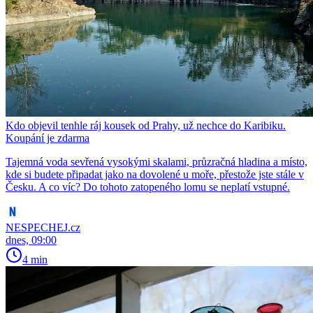
Kdo objevil tenhle ráj kousek od Prahy, už nechce do Karibiku.
Koupání je zdarma
Tajemná voda sevřená vysokými skalami, průzračná hladina a místo,
kde si budete připadat jako na dovolené u moře, přestože jste stále v
Česku. A co víc? Do tohoto zatopeného lomu se neplatí vstupné.
NESPECHEJ.cz
dnes, 09:00
4 min