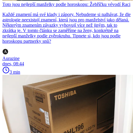
Toto jsou nejlepší manželky podle horoskopu: Žebříčku vévodí Raci
Každé znamení má své klady i zápory. Nebudeme si nalhávat, že dle
astrologie neexistují znamení, která jsou pro manželství jako dělaná.
Některým znamením závazky vyhovují více než jiným, tak to
zkrátka je. V tomto článku se zaměříme na ženy, konkrétně na
nejlepší manželky podle zvěrokruhu. Tipnete si, kdo jsou podle
horoskopu partnerky snů?
Aurazine
dnes, 08:44
3 min