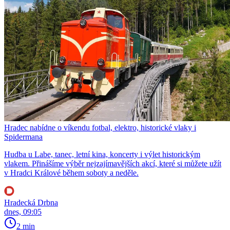
Hradec nabídne o víkendu fotbal, elektro, historické vlaky i
Spidermana
Hudba u Labe, tanec, letní kina, koncerty i výlet historickým
vlakem. Přinášíme výběr nejzajímavějších akcí, které si můžete užít
v Hradci Králové během soboty a neděle.
Hradecká Drbna
dnes, 09:05
2 min