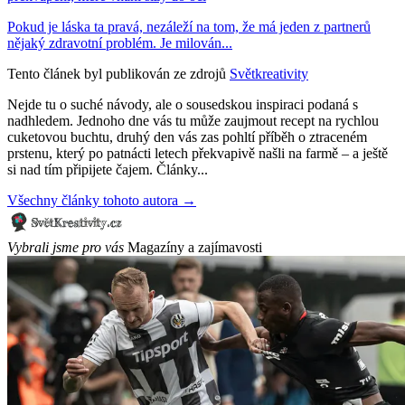
Pokud je láska ta pravá, nezáleží na tom, že má jeden z partnerů
nějaký zdravotní problém. Je milován...
Tento článek byl publikován ze zdrojů
Světkreativity
Nejde tu o suché návody, ale o sousedskou inspiraci podaná s
nadhledem. Jednoho dne vás tu může zaujmout recept na rychlou
cuketovou buchtu, druhý den vás zas pohltí příběh o ztraceném
prstenu, který po patnácti letech překvapivě našli na farmě – a ještě
si nad tím připijete čajem. Články...
Všechny články tohoto autora →
Vybrali jsme pro vás
Magazíny a zajímavosti