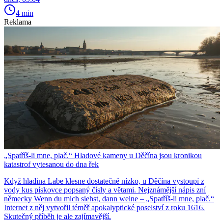
4 min
Reklama
„Spatříš-li mne, plač.“ Hladové kameny u Děčína jsou kronikou
katastrof vytesanou do dna řek
Když hladina Labe klesne dostatečně nízko, u Děčína vystoupí z
vody kus pískovce popsaný čísly a větami. Nejznámější nápis zní
německy Wenn du mich siehst, dann weine – „Spatříš-li mne, plač.“
Internet z něj vytvořil téměř apokalyptické poselství z roku 1616.
Skutečný příběh je ale zajímavější.