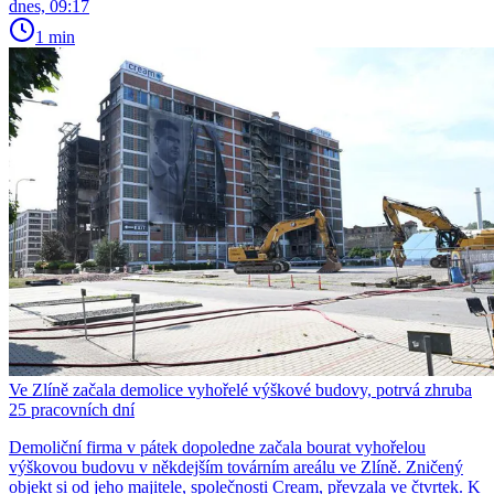
dnes, 09:17
1 min
Ve Zlíně začala demolice vyhořelé výškové budovy, potrvá zhruba
25 pracovních dní
Demoliční firma v pátek dopoledne začala bourat vyhořelou
výškovou budovu v někdejším továrním areálu ve Zlíně. Zničený
objekt si od jeho majitele, společnosti Cream, převzala ve čtvrtek. K