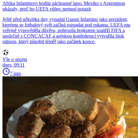
Afrika Infantinovi hodila záchranné lano. Mexiko s Argentinou
ukázaly, proč ho UEFA vůbec nemusí porazit
Ještě před několika dny vypadal Gianni Infantino jako prezident,
kterému se fotbalový svět začíná rozpadat pod rukama. UEFA mu
veřejně vypověděla důvěru, pohrozila bojkotem soutěží FIFA a
společně s CONCACAF a asijskou konfederací vytvořila blok
odporu, který působil téměř jako začátek konce.
Vše o sportu
dnes, 09:11
7 min