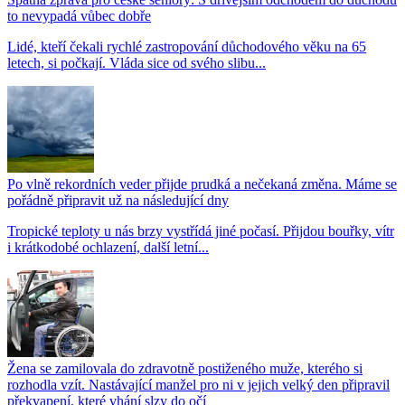
to nevypadá vůbec dobře
Lidé, kteří čekali rychlé zastropování důchodového věku na 65
letech, si počkají. Vláda sice od svého slibu...
Po vlně rekordních veder přijde prudká a nečekaná změna. Máme se
pořádně připravit už na následující dny
Tropické teploty u nás brzy vystřídá jiné počasí. Přijdou bouřky, vítr
i krátkodobé ochlazení, další letní...
Žena se zamilovala do zdravotně postiženého muže, kterého si
rozhodla vzít. Nastávající manžel pro ni v jejich velký den připravil
překvapení, které vhání slzy do očí