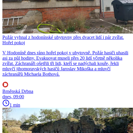
Požár vyhnal z hodonínské ubytovny přes dvacet lidí i pár zvířat.
Hořel pokoj
V Hodoníně dnes ráno hořel pokoj v ubytovně. Požár hasiči uhasili
asi za půl hodiny. Evakuovat museli přes 20 lidí včetně několika
zvířat. Záchranáři ošetřili tři lidi, kteří se nadýchali kouře, řekli
mluvčí jihomoravských hasičů Jaroslav Mikoška a mluvčí
záchranářů Michaela Bothová.
Brněnská Drbna
dnes, 09:00
1 min