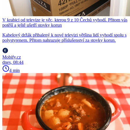
V krabici od televize je věc, kterou 9 z 10 Čechů vyhodí. Přitom vás
potěší a ještě ušetří stovky korun
Kabelový držák přibalený k nové televizi většina lidí vyhodí spolu s
polystyrenem. Přitom nahrazuje příslušenství za stovky korun.
Mobify.cz
dnes, 08:44
4 min