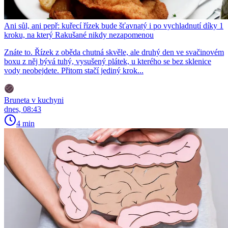
Ani sůl, ani pepř: kuřecí řízek bude šťavnatý i po vychladnutí díky 1
kroku, na který Rakušané nikdy nezapomenou
Znáte to. Řízek z oběda chutná skvěle, ale druhý den ve svačinovém
boxu z něj bývá tuhý, vysušený plátek, u kterého se bez sklenice
vody neobejdete. Přitom stačí jediný krok...
Bruneta v kuchyni
dnes, 08:43
4 min