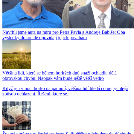
Navrhli jsme auta na míru pro Petra Pavla a Andreje Babiše: Oba
výsledky dokonale opovídají jejich povahám
Většina lidí, která se během horkých dnů snaží ochladit, dělá
obrovskou chybu: Naopak vám bude ještě větší vedro
Když je i v noci horko na padnutí, většina lidí hledá co nejrychlejší
způsob ochlazení. Řešení, které se...
Špatná zpráva pro české seniory: S dřívějším odchodem do důchodu