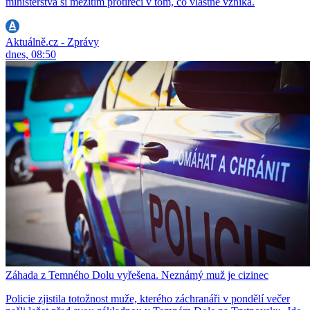
ministerstva si mezitím protiřečí v tom, co vlastně vzniká.
Aktuálně.cz - Zprávy
dnes, 08:50
Záhada z Temného Dolu vyřešena. Neznámý muž je cizinec
Policie zjistila totožnost muže, kterého záchranáři v pondělí večer