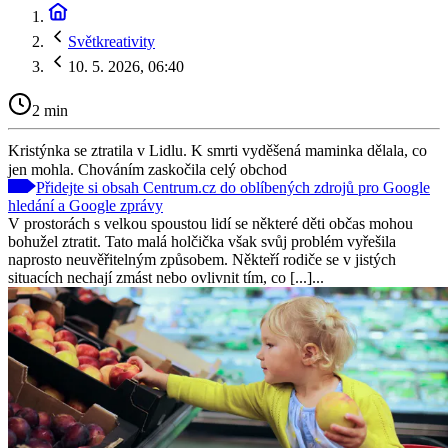
Světkreativity
10. 5. 2026, 06:40
2 min
Kristýnka se ztratila v Lidlu. K smrti vyděšená maminka dělala, co
jen mohla. Chováním zaskočila celý obchod
Přidejte si obsah Centrum.cz do oblíbených zdrojů pro Google
hledání a Google zprávy
V prostorách s velkou spoustou lidí se některé děti občas mohou
bohužel ztratit. Tato malá holčička však svůj problém vyřešila
naprosto neuvěřitelným způsobem. Někteří rodiče se v jistých
situacích nechají zmást nebo ovlivnit tím, co [...]...