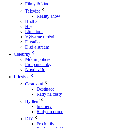
Filmy & kino
Televize
Reality show
Hudba
Hry
Literatura
Výtvarné umění
Divadlo
Digi a stream
Celebrity
Módní policie
Pro pamětníky
Nové tváře
Lifestyle
Cestování
Destinace
Rady na cesty
Bydlení
Interiery
Rady do domu
DIY
Pro kutily