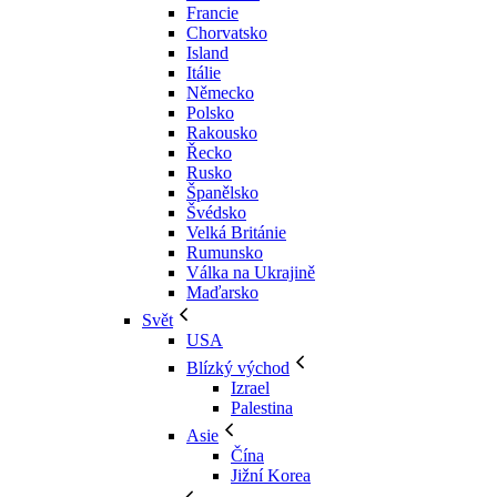
Francie
Chorvatsko
Island
Itálie
Německo
Polsko
Rakousko
Řecko
Rusko
Španělsko
Švédsko
Velká Británie
Rumunsko
Válka na Ukrajině
Maďarsko
Svět
USA
Blízký východ
Izrael
Palestina
Asie
Čína
Jižní Korea