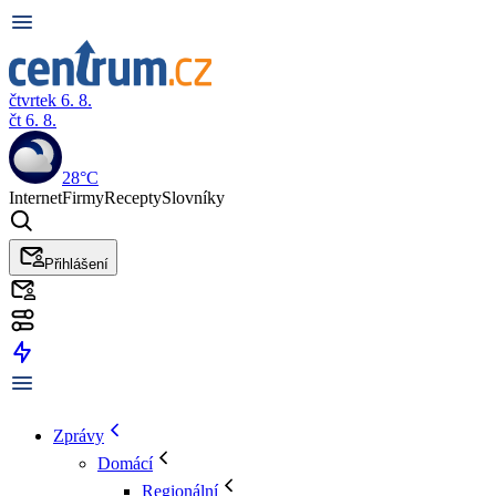
čtvrtek 6. 8.
čt 6. 8.
28°C
Internet
Firmy
Recepty
Slovníky
Přihlášení
Zprávy
Domácí
Regionální