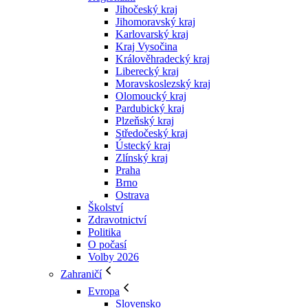
Jihočeský kraj
Jihomoravský kraj
Karlovarský kraj
Kraj Vysočina
Králověhradecký kraj
Liberecký kraj
Moravskoslezský kraj
Olomoucký kraj
Pardubický kraj
Plzeňský kraj
Středočeský kraj
Ústecký kraj
Zlínský kraj
Praha
Brno
Ostrava
Školství
Zdravotnictví
Politika
O počasí
Volby 2026
Zahraničí
Evropa
Slovensko