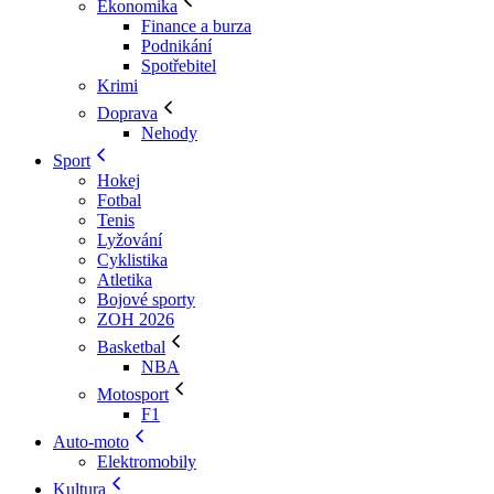
Ekonomika
Finance a burza
Podnikání
Spotřebitel
Krimi
Doprava
Nehody
Sport
Hokej
Fotbal
Tenis
Lyžování
Cyklistika
Atletika
Bojové sporty
ZOH 2026
Basketbal
NBA
Motosport
F1
Auto-moto
Elektromobily
Kultura