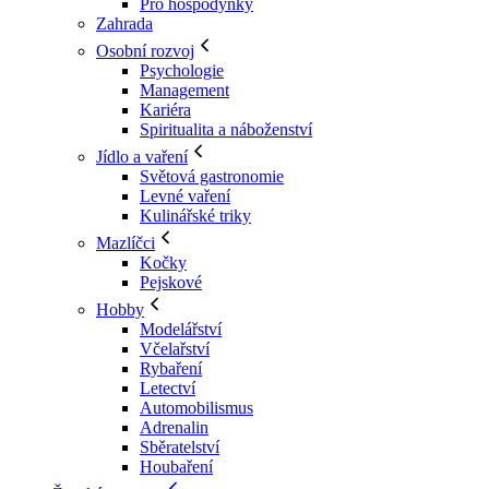
Pro hospodyňky
Zahrada
Osobní rozvoj
Psychologie
Management
Kariéra
Spiritualita a náboženství
Jídlo a vaření
Světová gastronomie
Levné vaření
Kulinářské triky
Mazlíčci
Kočky
Pejskové
Hobby
Modelářství
Včelařství
Rybaření
Letectví
Automobilismus
Adrenalin
Sběratelství
Houbaření