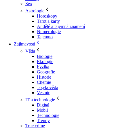
Sex
Astrologie
Horoskopy
Tarot a karty
Andělé a tajemná znamení
Numerologie
Tajemno
Zajímavosti
Věda
Biologie
Ekologie
Fyzika
Geografie
Historie
Chemie
Jazykověda
Vesmír
IT a technologie
Digital
Mobil
Technologie
Trendy
True crime