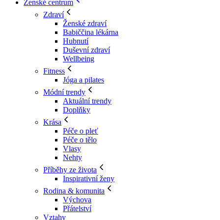
Ženské centrum
Zdraví
Ženské zdraví
Babiččina lékárna
Hubnutí
Duševní zdraví
Wellbeing
Fitness
Jóga a pilates
Módní trendy
Aktuální trendy
Doplňky
Krása
Péče o pleť
Péče o tělo
Vlasy
Nehty
Příběhy ze života
Inspirativní ženy
Rodina & komunita
Výchova
Přátelství
Vztahy