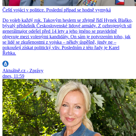
Čeští vojáci v politice. Poslední případ se hodně vymyká
Do voleb každý rok. Takovým heslem se zřejmě řídí Hynek Blaško,
bývalý příslušník Československé lidové armády. Z ozbrojených sil
generálmajor odešel před 14 lety a jeho jméno se pravidelně
objevuje mezi volenými kandidáty. On sám je potvrzením toho, jak
se lidé se zkušenostmi z vojska – někdy úspěšně, jindy ne –
pokoušejí získat politický vliv. Posledním z této řady je Karel
Řehka.
Aktuálně.cz - Zprávy
dnes, 11:59