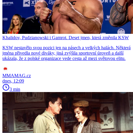
Khalidov, Pudzianowski i Gamrot. Deset jmen, která změnila KSW
KSW nestavělo svou pozici jen na pásech a velkých halách. Některá
jména přivedla nové diváky, jiná zvýšila sportovní úroveň a další
ukázala, že z polské organizace vede cesta až mezi světovou elitu.
MMAMAG.cz
dnes, 12:09
3 min