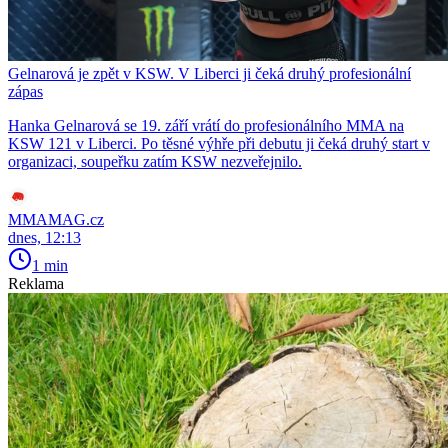
Gelnarová je zpět v KSW. V Liberci ji čeká druhý profesionální
zápas
Hanka Gelnarová se 19. září vrátí do profesionálního MMA na
KSW 121 v Liberci. Po těsné výhře při debutu ji čeká druhý start v
organizaci, soupeřku zatím KSW nezveřejnilo.
MMAMAG.cz
dnes, 12:13
1 min
Reklama