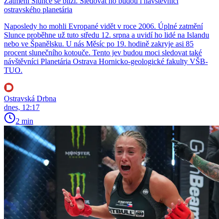
Zatmění Slunce se blíží. Sledovat ho budou i návštěvníci
ostravského planetária
Naposledy ho mohli Evropané vidět v roce 2006. Úplné zatmění
Slunce proběhne už tuto středu 12. srpna a uvidí ho lidé na Islandu
nebo ve Španělsku. U nás Měsíc po 19. hodině zakryje asi 85
procent slunečního kotouče. Tento jev budou moci sledovat také
návštěvníci Planetária Ostrava Hornicko-geologické fakulty VŠB-
TUO.
Ostravská Drbna
dnes, 12:17
2 min