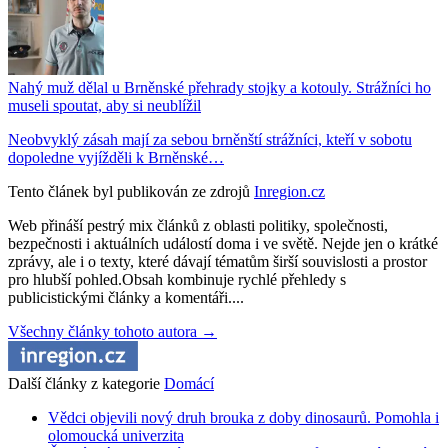
Nahý muž dělal u Brněnské přehrady stojky a kotouly. Strážníci ho
museli spoutat, aby si neublížil
Neobvyklý zásah mají za sebou brněnští strážníci, kteří v sobotu
dopoledne vyjížděli k Brněnské…
Tento článek byl publikován ze zdrojů
Inregion.cz
Web přináší pestrý mix článků z oblasti politiky, společnosti,
bezpečnosti i aktuálních událostí doma i ve světě. Nejde jen o krátké
zprávy, ale i o texty, které dávají tématům širší souvislosti a prostor
pro hlubší pohled.Obsah kombinuje rychlé přehledy s
publicistickými články a komentáři....
Všechny články tohoto autora →
Další články z kategorie
Domácí
Vědci objevili nový druh brouka z doby dinosaurů. Pomohla i
olomoucká univerzita