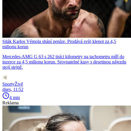
Silák Karlos Vémola shání peníze. Prodává svůj klenot za 4,5
milionu korun
Mercedes-AMG G 63 s 262 tisíci kilometry na tachometru míří do
inzerce za 4,5 milionu korun. Srovnatelné kusy s desetinou nájezdu
stojí stejně.
SportyŽivě
dnes, 11:52
4 min
Reklama