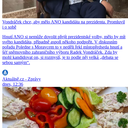
Vondráček chce, aby mělo ANO kandidáta na prezidenta. Promluvil
i o sobě
Hnutí ANO si nemůže dovolit přejít prezidentské volby, mělo by mít
svého kandidáta, případně aspoň někoho podpořit. V diskusním
pořadu Poledne s Moravcem to v neděli řekl místopředseda hnutí a
šéf sněmovního zahraničního výboru Radek Vondráček. Zda by
mohl kandidovat on, si rozmyslí, je to podle něj velká „debata se
sebou samým“.
Aktuálně.cz - Zprávy
dnes, 12:36