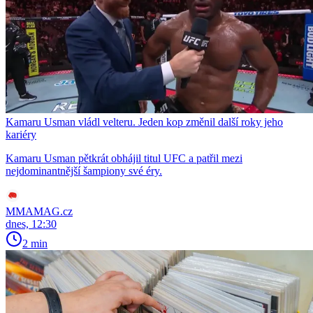
Kamaru Usman vládl velteru. Jeden kop změnil další roky jeho
kariéry
Kamaru Usman pětkrát obhájil titul UFC a patřil mezi
nejdominantnější šampiony své éry.
MMAMAG.cz
dnes, 12:30
2 min