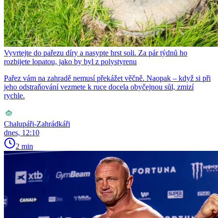
Vyvrtejte do pařezu díry a nasypte hrst soli. Za pár týdnů ho
rozbijete lopatou, jako by byl z polystyrenu
Pařez vám na zahradě nemusí překážet věčně. Naopak – když si při
jeho odstraňování vezmete k ruce docela obyčejnou sůl, zmizí
rychle.
Chalupáři-Zahrádkáři
dnes, 12:10
2 min