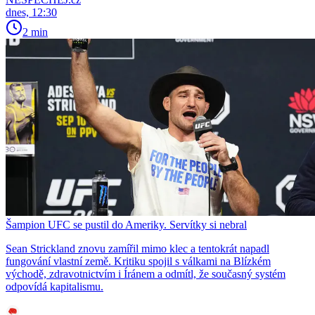
dnes, 12:30
2 min
Šampion UFC se pustil do Ameriky. Servítky si nebral
Sean Strickland znovu zamířil mimo klec a tentokrát napadl
fungování vlastní země. Kritiku spojil s válkami na Blízkém
východě, zdravotnictvím i Íránem a odmítl, že současný systém
odpovídá kapitalismu.