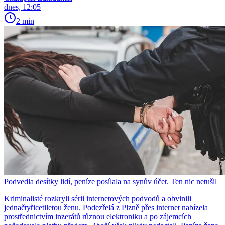
dnes, 12:05
2 min
Podvedla desítky lidí, peníze posílala na synův účet. Ten nic netušil
Kriminalisté rozkryli sérii internetových podvodů a obvinili
jednačtyřicetiletou ženu. Podezřelá z Plzně přes internet nabízela
prostřednictvím inzerátů různou elektroniku a po zájemcích