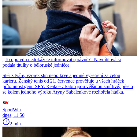
„To opravdu nedokážete informovat správně?" Navrátilová si
podala titulky o běloruské jedničce
Stěr z tváře, vzorek slin nebo krve a jediné vyšetření za celou
kariéru. Ženský tenis od 21. července prověřuje u všech hráček
přítomnost genu SRY. Reakce z kabin jsou většinou smířlivé, přesto
se kolem jednoho výroku Aryny Sabalenkové rozhořela hádka.
SportWin
dnes, 11:50
2 min