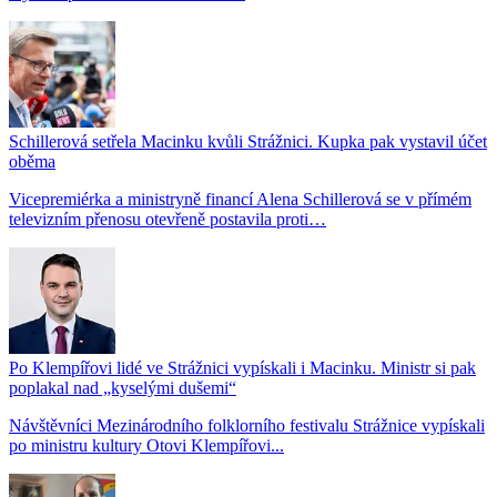
Schillerová setřela Macinku kvůli Strážnici. Kupka pak vystavil účet
oběma
Vicepremiérka a ministryně financí Alena Schillerová se v přímém
televizním přenosu otevřeně postavila proti…
Po Klempířovi lidé ve Strážnici vypískali i Macinku. Ministr si pak
poplakal nad „kyselými dušemi“
Návštěvníci Mezinárodního folklorního festivalu Strážnice vypískali
po ministru kultury Otovi Klempířovi...