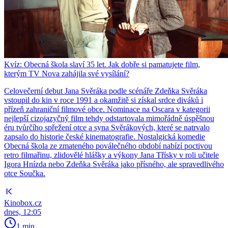
Kvíz: Obecná škola slaví 35 let. Jak dobře si pamatujete film,
kterým TV Nova zahájila své vysílání?
Celovečerní debut Jana Svěráka podle scénáře Zdeňka Svěráka
vstoupil do kin v roce 1991 a okamžitě si získal srdce diváků i
přízeň zahraniční filmové obce. Nominace na Oscara v kategorii
nejlepší cizojazyčný film tehdy odstartovala mimořádně úspěšnou
éru tvůrčího spřežení otce a syna Svěrákových, které se natrvalo
zapsalo do historie české kinematografie. Nostalgická komedie
Obecná škola ze zmateného poválečného období nabízí poctivou
retro filmařinu, zlidovělé hlášky a výkony Jana Třísky v roli učitele
Igora Hnízda nebo Zdeňka Svěráka jako přísného, ale spravedlivého
otce Součka.
Kinobox.cz
dnes, 12:05
1 min