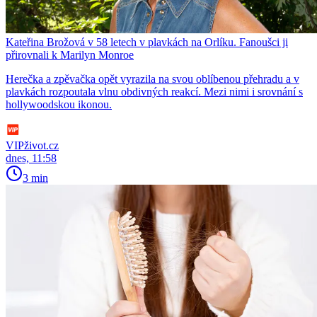
Kateřina Brožová v 58 letech v plavkách na Orlíku. Fanoušci ji
přirovnali k Marilyn Monroe
Herečka a zpěvačka opět vyrazila na svou oblíbenou přehradu a v
plavkách rozpoutala vlnu obdivných reakcí. Mezi nimi i srovnání s
hollywoodskou ikonou.
VIPživot.cz
dnes, 11:58
3 min