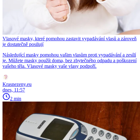
Vlasové masky, které pomohou zastavit vypadávání vlasů a zároveň
je dostatečně posilují
Následující masky pomohou vašim vlasům proti vypadávání a zesílí
je. Můžete masky použít doma, bez zbytečného odpadu a poškození
vašeho těla. Vlasové masky vaše vlasy podpoří.
Krasnezeny.eu
dnes, 11:57
2 min