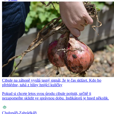
Cibule na záhoně vysílá jasný signál, že je čas sklízet. Kdo ho
přehlédne, tahá z hlíny hnijící kuličky
Pokud si chcete letos svou úrodu cibule pojistit, určitě ji
nezapomeňte sklidit ve správnou dobu. Indikátorů je hned několik.
Chalupáři-Zahrádkáři