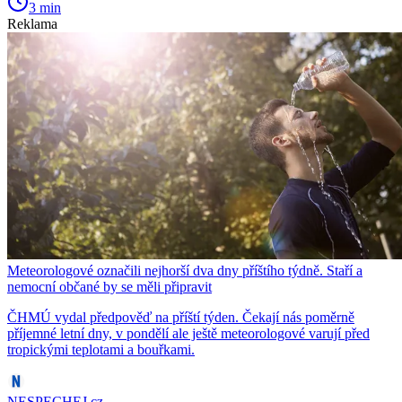
3 min
Reklama
Meteorologové označili nejhorší dva dny příštího týdně. Staří a
nemocní občané by se měli připravit
ČHMÚ vydal předpověď na příští týden. Čekají nás poměrně
příjemné letní dny, v pondělí ale ještě meteorologové varují před
tropickými teplotami a bouřkami.
NESPECHEJ.cz