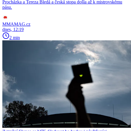
Procházka a Tereza Bledá a česká stopa došla až k mistrovskému
pásu.
MMAMAG.cz
dnes, 12:19
2 min