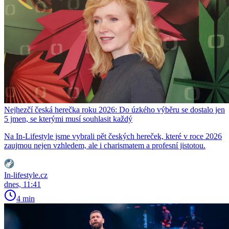
Nejhezčí česká herečka roku 2026: Do úzkého výběru se dostalo jen
5 jmen, se kterými musí souhlasit každý
Na In-Lifestyle jsme vybrali pět českých hereček, které v roce 2026
zaujmou nejen vzhledem, ale i charismatem a profesní jistotou.
In-lifestyle.cz
dnes, 11:41
4 min