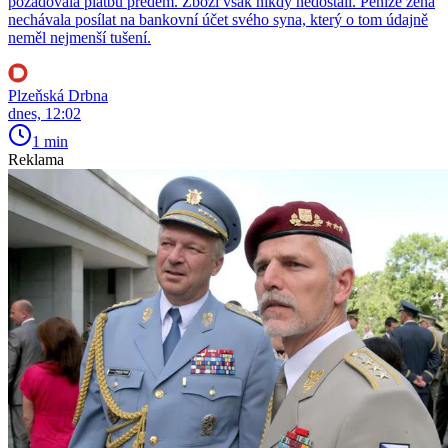
požadovala platbu předem. Zboží však nikdy nedostali. Peníze žena
nechávala posílat na bankovní účet svého syna, který o tom údajně
neměl nejmenší tušení.
Plzeňská Drbna
dnes, 12:02
1 min
Reklama