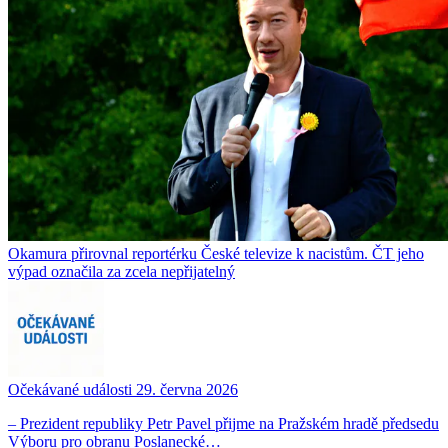
Okamura přirovnal reportérku České televize k nacistům. ČT jeho
výpad označila za zcela nepřijatelný
Očekávané události 29. června 2026
– Prezident republiky Petr Pavel přijme na Pražském hradě předsedu
Výboru pro obranu Poslanecké…