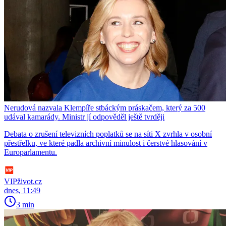
Nerudová nazvala Klempíře stbáckým práskačem, který za 500
udával kamarády. Ministr jí odpověděl ještě tvrději
Debata o zrušení televizních poplatků se na síti X zvrhla v osobní
přestřelku, ve které padla archivní minulost i čerstvé hlasování v
Europarlamentu.
VIPživot.cz
dnes, 11:49
3 min