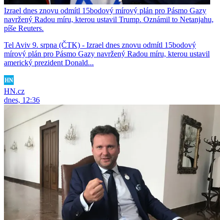
Izrael dnes znovu odmítl 15bodový mírový plán pro Pásmo Gazy
navržený Radou míru, kterou ustavil Trump. Oznámil to Netanjahu,
píše Reuters.
Tel Aviv 9. srpna (ČTK) - Izrael dnes znovu odmítl 15bodový
mírový plán pro Pásmo Gazy navržený Radou míru, kterou ustavil
americký prezident Donald...
HN.cz
dnes, 12:36