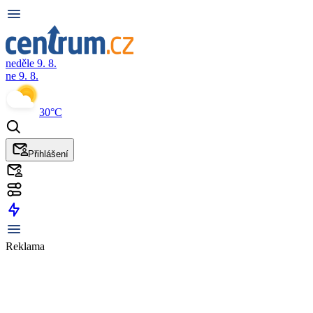
neděle 9. 8.
ne 9. 8.
30°C
Přihlášení
Reklama