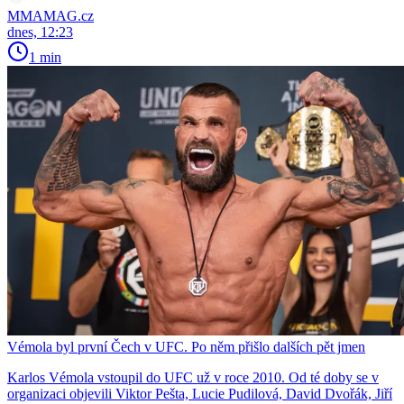
MMAMAG.cz
dnes, 12:23
1 min
Vémola byl první Čech v UFC. Po něm přišlo dalších pět jmen
Karlos Vémola vstoupil do UFC už v roce 2010. Od té doby se v
organizaci objevili Viktor Pešta, Lucie Pudilová, David Dvořák, Jiří