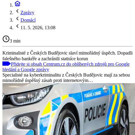
Zprávy
Domácí
11. 5. 2026, 13:08
3 min
Kriminalisté z Českých Budějovic slaví mimořádný úspěch. Dopadli
falešného bankéře a zachránili statisíce korun
Přidejte si obsah Centrum.cz do oblíbených zdrojů pro Google
hledání a Google zprávy
Specialisté na kyberkriminalitu z Českých Budějovic mají za sebou
mimořádně úspěšný zásah proti internetovým…