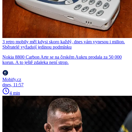
3 retro mobily měl kdysi skoro každý, dnes vám vynesou i milion.
Sběratelé vyžadují jedinou podmínku
Nokia 8800 Carbon Arte se na českém Aukru prodala za 50 000
korun. A to ještě zdaleka není strop.
Mobify.cz
dnes, 11:57
4 min