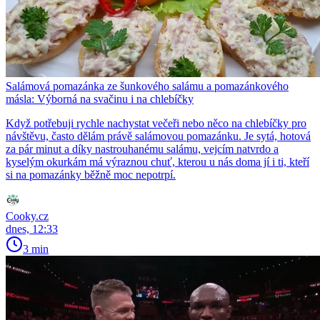
Salámová pomazánka ze šunkového salámu a pomazánkového
másla: Výborná na svačinu i na chlebíčky
Když potřebuji rychle nachystat večeři nebo něco na chlebíčky pro
návštěvu, často dělám právě salámovou pomazánku. Je sytá, hotová
za pár minut a díky nastrouhanému salámu, vejcím natvrdo a
kyselým okurkám má výraznou chuť, kterou u nás doma jí i ti, kteří
si na pomazánky běžně moc nepotrpí.
Cooky.cz
dnes, 12:33
3 min