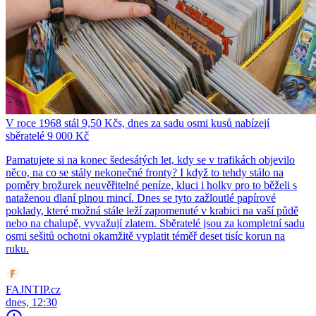
V roce 1968 stál 9,50 Kčs, dnes za sadu osmi kusů nabízejí
sběratelé 9 000 Kč
Pamatujete si na konec šedesátých let, kdy se v trafikách objevilo
něco, na co se stály nekonečné fronty? I když to tehdy stálo na
poměry brožurek neuvěřitelné peníze, kluci i holky pro to běželi s
nataženou dlaní plnou mincí. Dnes se tyto zažloutlé papírové
poklady, které možná stále leží zapomenuté v krabici na vaší půdě
nebo na chalupě, vyvažují zlatem. Sběratelé jsou za kompletní sadu
osmi sešitů ochotni okamžitě vyplatit téměř deset tisíc korun na
ruku.
FAJNTIP.cz
dnes, 12:30