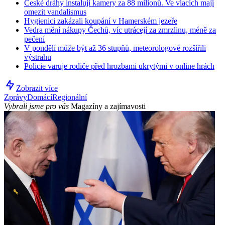
České dráhy instalují kamery za 88 milionů. Ve vlacích mají
omezit vandalismus
Hygienici zakázali koupání v Hamerském jezeře
Vedra mění nákupy Čechů, víc utrácejí za zmrzlinu, méně za
pečení
V pondělí může být až 36 stupňů, meteorologové rozšířili
výstrahu
Policie varuje rodiče před hrozbami ukrytými v online hrách
Zobrazit více
Zprávy
Domácí
Regionální
Vybrali jsme pro vás
Magazíny a zajímavosti