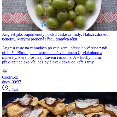
Angrešt jako zapomenutý poklad české zahrady: Nabízí zdravotní
benefity, kterými překoná i řadu drahých léků
Angrešt roste na zahradách po celé zemi, přesto ho většina z nás
přehlíží. Přitom jde o ovoce nabité vitaminem C, vlákninou a
minerály, které prospívají trávení i imunitě. A v kuchyni umí
překvapit daleko víc, než by člověk čekal od keře s trny.
Cooky.cz
dnes, 00:37
3 min