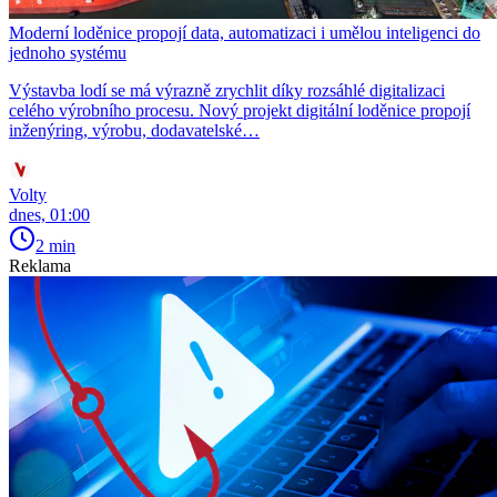
Moderní loděnice propojí data, automatizaci i umělou inteligenci do
jednoho systému
Výstavba lodí se má výrazně zrychlit díky rozsáhlé digitalizaci
celého výrobního procesu. Nový projekt digitální loděnice propojí
inženýring, výrobu, dodavatelské…
Volty
dnes, 01:00
2 min
Reklama