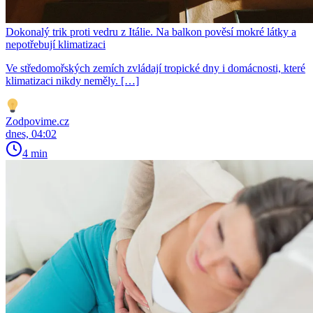
Dokonalý trik proti vedru z Itálie. Na balkon pověsí mokré látky a
nepotřebují klimatizaci
Ve středomořských zemích zvládají tropické dny i domácnosti, které
klimatizaci nikdy neměly. […]
Zodpovime.cz
dnes, 04:02
4 min