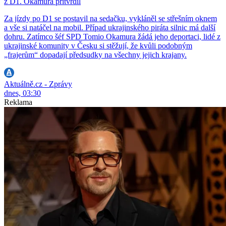
z D1. Okamura přitvrdil
Za jízdy po D1 se postavil na sedačku, vykláněl se střešním oknem
a vše si natáčel na mobil. Případ ukrajinského piráta silnic má další
dohru. Zatímco šéf SPD Tomio Okamura žádá jeho deportaci, lidé z
ukrajinské komunity v Česku si stěžují, že kvůli podobným
„frajerům“ dopadají předsudky na všechny jejich krajany.
Aktuálně.cz - Zprávy
dnes, 03:30
Reklama