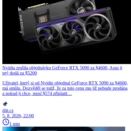
Nvidia zrušila objednávku GeForce RTX 5090 za $4600, Asus ji
prý dodá za $5200
Uživatel, který si od Nvidie objednal GeForce RTX 5090 za $4600,
má smůlu. Dozvěděl se totiž, že za tuto cenu mu již nebude prodána
a pokud ji chce, musí $574 připlatit…
diit.cz
5. 8. 2026, 22:00
1 min