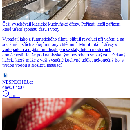
Češi vysekávají klasické kuchyňské dřezy. Pořizují lepší zařízení,
které ušetří spoustu času i vody
Vypadají jako z futuristického filmu, slibují revoluci při vaření a na
sociálních sítích sbírají miliony zhlédnutí. Multifunkční dřezy s
vodopádem a digitálním displejem se staly hitem moderních
domácností. Jenže pod nablýskaným povrchem se skrývá nečekaný
háček, který může z vaší vysněné kuchyně udělat nekonečný boj s
tvrdou vodou a složitou instalací.
NESPECHEJ.cz
dnes, 04:00
3 min