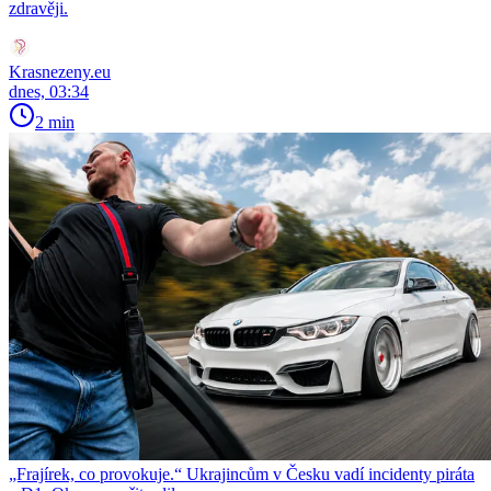
zdravěji.
Krasnezeny.eu
dnes, 03:34
2 min
„Frajírek, co provokuje.“ Ukrajincům v Česku vadí incidenty piráta