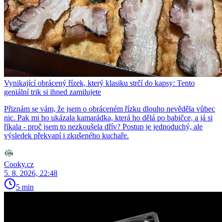
Vynikající obrácený řízek, který klasiku strčí do kapsy: Tento
geniální trik si ihned zamilujete
Přiznám se vám, že jsem o obráceném řízku dlouho nevěděla vůbec
nic. Pak mi ho ukázala kamarádka, která ho dělá po babičce, a já si
říkala - proč jsem to nezkoušela dřív? Postup je jednoduchý, ale
výsledek překvapí i zkušeného kuchaře.
Cooky.cz
5. 8. 2026, 22:48
5 min