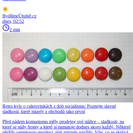
BydlímeÚtulně.cz
dnes, 02:52
2 min
Retro kvíz o cukrovinkách z dob socialismu: Poznejte slavné
sladkosti, které mizely z obchodů jako první
Před pádem komunismu měly prodejny své stálice – sladkosti, na
které se stály fronty a které si pamatuje dodnes skoro každý. Některé
přežily sametovou revoluci, jiné zmizely navždy. Víte, co se skrývá