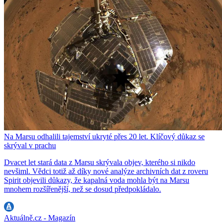
Na Marsu odhalili tajemství ukryté přes 20 let. Klíčový důkaz se
skrýval v prachu
Dvacet let stará data z Marsu skrývala objev, kterého si nikdo
nevšiml. Vědci totiž až díky nové analýze archivních dat z roveru
Spirit objevili důkazy, že kapalná voda mohla být na Marsu
mnohem rozšířenější, než se dosud předpokládalo.
Aktuálně.cz - Magazín