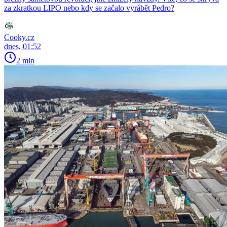
za zkratkou LIPO nebo kdy se začalo vyrábět Pedro?
Cooky.cz
dnes, 01:52
2 min