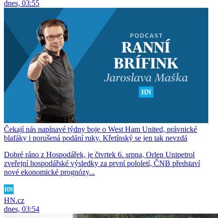
dnes, 03:55
Čekají nás napínavé týdny boje o West Ham United, právnické
blafáky i porušená podání ruky. Křetínský se jen tak nevzdá
Dobré ráno z Hospodářek, je čtvrtek 6. srpna, Orlen Unipetrol
zveřejní hospodářské výsledky za první pololetí, ČNB představí
nové ekonomické prognózy...
HN.cz
dnes, 03:54