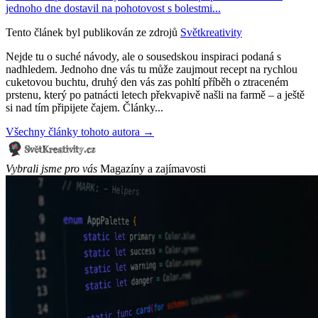
jednoho dne dostavil na pohotovost s bolestmi...
Tento článek byl publikován ze zdrojů
Světkreativity
Nejde tu o suché návody, ale o sousedskou inspiraci podaná s
nadhledem. Jednoho dne vás tu může zaujmout recept na rychlou
cuketovou buchtu, druhý den vás zas pohltí příběh o ztraceném
prstenu, který po patnácti letech překvapivě našli na farmě – a ještě
si nad tím připijete čajem. Články...
Všechny články tohoto autora →
Vybrali jsme pro vás
Magazíny a zajímavosti