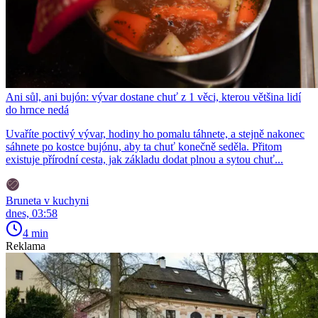
Ani sůl, ani bujón: vývar dostane chuť z 1 věci, kterou většina lidí
do hrnce nedá
Uvaříte poctivý vývar, hodiny ho pomalu táhnete, a stejně nakonec
sáhnete po kostce bujónu, aby ta chuť konečně seděla. Přitom
existuje přírodní cesta, jak základu dodat plnou a sytou chuť...
Bruneta v kuchyni
dnes, 03:58
4 min
Reklama