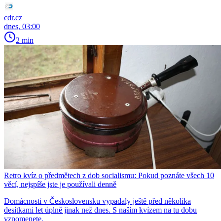
cdr.cz
dnes, 03:00
2 min
Retro kvíz o předmětech z dob socialismu: Pokud poznáte všech 10
věcí, nejspíše jste je používali denně
Domácnosti v Československu vypadaly ještě před několika
desítkami let úplně jinak než dnes. S naším kvízem na tu dobu
vzpomenete.