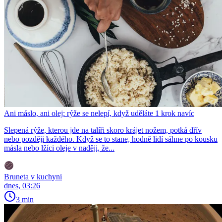
Ani máslo, ani olej: rýže se nelepí, když uděláte 1 krok navíc
Slepená rýže, kterou jde na talíři skoro krájet nožem, potká dřív
nebo později každého. Když se to stane, hodně lidí sáhne po kousku
másla nebo lžíci oleje v naději, že...
Bruneta v kuchyni
dnes, 03:26
3 min