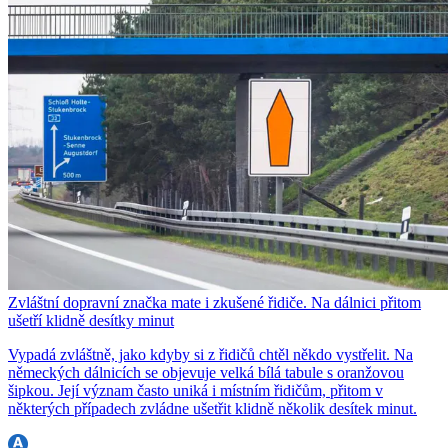
Zvláštní dopravní značka mate i zkušené řidiče. Na dálnici přitom
ušetří klidně desítky minut
Vypadá zvláštně, jako kdyby si z řidičů chtěl někdo vystřelit. Na
německých dálnicích se objevuje velká bílá tabule s oranžovou
šipkou. Její význam často uniká i místním řidičům, přitom v
některých případech zvládne ušetřit klidně několik desítek minut.