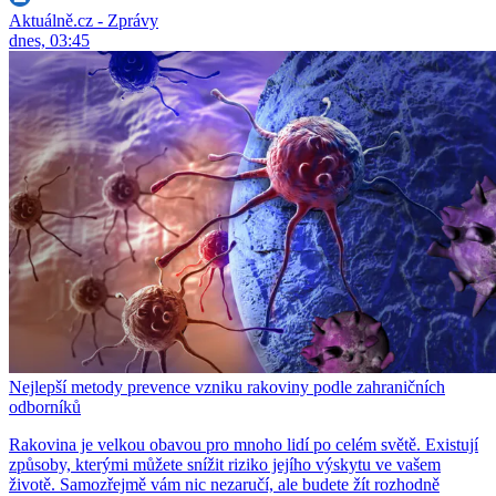
Aktuálně.cz - Zprávy
dnes, 03:45
Nejlepší metody prevence vzniku rakoviny podle zahraničních
odborníků
Rakovina je velkou obavou pro mnoho lidí po celém světě. Existují
způsoby, kterými můžete snížit riziko jejího výskytu ve vašem
životě. Samozřejmě vám nic nezaručí, ale budete žít rozhodně