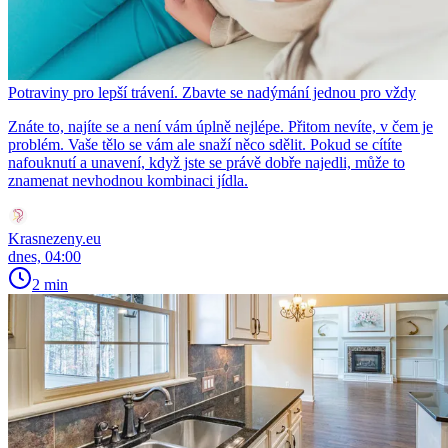
Potraviny pro lepší trávení. Zbavte se nadýmání jednou pro vždy
Znáte to, najíte se a není vám úplně nejlépe. Přitom nevíte, v čem je
problém. Vaše tělo se vám ale snaží něco sdělit. Pokud se cítíte
nafouknutí a unavení, když jste se právě dobře najedli, může to
znamenat nevhodnou kombinaci jídla.
Krasnezeny.eu
dnes, 04:00
2 min