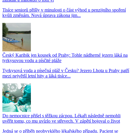
Tisíce seniorů přišly v minulosti o část výhod u penzijního spoření
kvůli změnám. Nová úprava zákona jim...
Český Karibik jen kousek od Prahy: Tohle nádherné jezero láká na
tyrkysovou vodu a písčité pláže
Tyrkysová voda a písečná pláž v Česku? Jezero Lhota u Prahy patří
mezi největší letní hity a láká tisíce...
Do nemocnice přišel s těžkou zácpou. Lékaři následně nemohli
uvěřit tomu, co mu uvízlo ve střevech. V zápětí bojoval o život
Jedná se o příběh neobvyklého lékařského případu. Pacient se