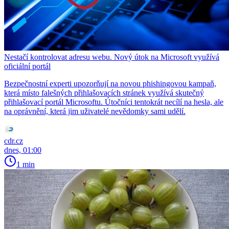
Nestačí kontrolovat adresu webu. Nový útok na Microsoft využívá
oficiální portál
Bezpečnostní experti upozorňují na novou phishingovou kampaň,
která místo falešných přihlašovacích stránek využívá skutečný
přihlašovací portál Microsoftu. Útočníci tentokrát necílí na hesla, ale
na oprávnění, která jim uživatelé nevědomky sami udělí.
cdr.cz
dnes, 01:00
1 min