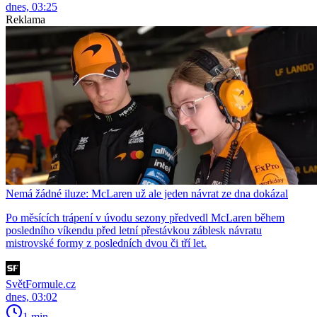
dnes, 03:25
Reklama
Nemá žádné iluze: McLaren už ale jeden návrat ze dna dokázal
Po měsících trápení v úvodu sezony předvedl McLaren během
posledního víkendu před letní přestávkou záblesk návratu
mistrovské formy z posledních dvou či tří let.
SvětFormule.cz
dnes, 03:02
1 min