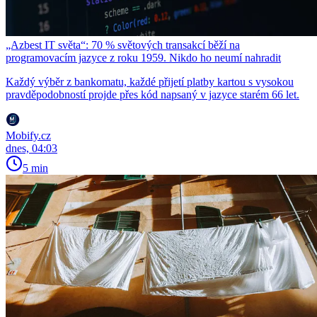
„Azbest IT světa“: 70 % světových transakcí běží na
programovacím jazyce z roku 1959. Nikdo ho neumí nahradit
Každý výběr z bankomatu, každé přijetí platby kartou s vysokou
pravděpodobností projde přes kód napsaný v jazyce starém 66 let.
Mobify.cz
dnes, 04:03
5 min