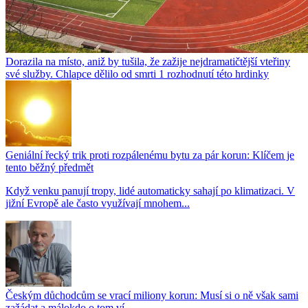
Dorazila na místo, aniž by tušila, že zažije nejdramatičtější vteřiny
své služby. Chlapce dělilo od smrti 1 rozhodnutí této hrdinky
Geniální řecký trik proti rozpálenému bytu za pár korun: Klíčem je
tento běžný předmět
Když venku panují tropy, lidé automaticky sahají po klimatizaci. V
jižní Evropě ale často využívají mnohem...
Českým důchodcům se vrací miliony korun: Musí si o ně však sami
zažádat a málokdo o tom ví