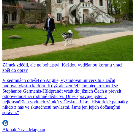
Zámek zdědil, ale ne bohatství. Každou vydělanou korunu vrací
zpět do oprav
V sedmnácti odešel do Anglie, vystudoval univerzitu a začal
budovat vlastní kariéru. Když ale zemřel jeho otec, rozhodl se
Stephanos Germenis-Hildprandt vrátit do jižních Čech a převzít
odpovědnost za rodinné dědictví. Dnes spravuje jeden z
nejkrásnějších vodních zámků v Česku a říká: „Historické památky
nikdo z nás ve skutečnosti nevlastní. Jsme jen jejich dočasnými
správci.“
Aktuálně.cz - Magazín