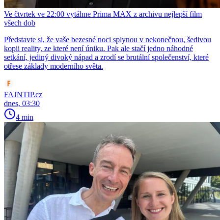
Ve čtvrtek ve 22:00 vytáhne Prima MAX z archivu nejlepší film
všech dob
Představte si, že vaše bezesné noci splynou v nekonečnou, šedivou
kopii reality, ze které není úniku. Pak ale stačí jedno náhodné
setkání, jediný divoký nápad a zrodí se brutální společenství, které
otřese základy moderního světa.
FAJNTIP.cz
dnes, 03:30
4 min