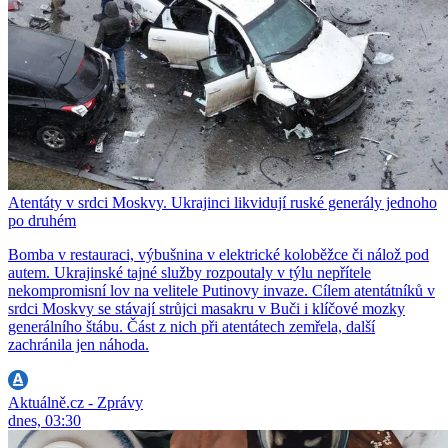
Atentáty v srdci Moskvy. Ukrajinci likvidují ruské generály jednoho
po druhém
Bomba v restauraci, výbušnina v elektrické koloběžce či nálož pod
autem. Ukrajinské tajné služby rozpoutaly v týlu nepřítele
nekompromisní lov na velitele Putinovy invaze. Cílem atentátníků v
srdci Moskvy se stávají strůjci masakru v Buči i klíčové mozky
generálního štábu. Část z nich při atentátech zemřela, další
zachránila jen náhoda.
Aktuálně.cz - Zprávy
dnes, 03:30