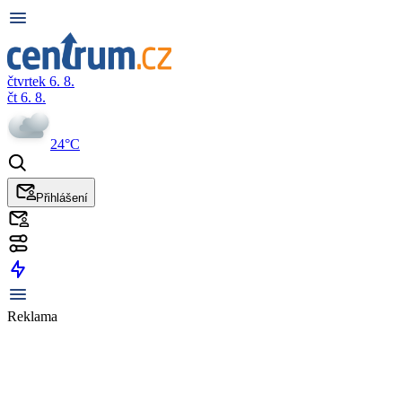
čtvrtek 6. 8.
čt 6. 8.
24°C
Přihlášení
Reklama