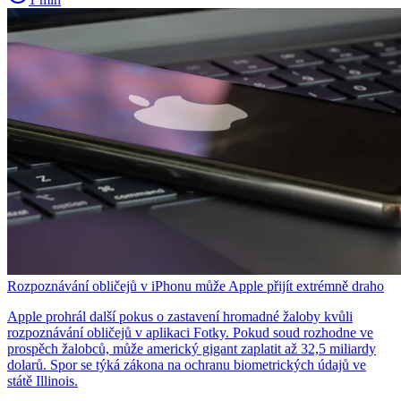
Rozpoznávání obličejů v iPhonu může Apple přijít extrémně draho
Apple prohrál další pokus o zastavení hromadné žaloby kvůli
rozpoznávání obličejů v aplikaci Fotky. Pokud soud rozhodne ve
prospěch žalobců, může americký gigant zaplatit až 32,5 miliardy
dolarů. Spor se týká zákona na ochranu biometrických údajů ve
státě Illinois.