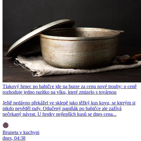
Tlakový hrnec po babičce jde na burze za cenu nové trouby: o ceně
rozhoduje jedno razítko na víku, které zmizelo s továrnou
Ještě nedávno překážel ve sklepě jako těžký kus kovu, se kterým si
nikdo nevěděl rady. Otlučený papiňák po babičce ale zažívá
nečekaný návrat. U hrstky nejlepších kusů se dnes cena...
Bruneta v kuchyni
dnes, 04:38