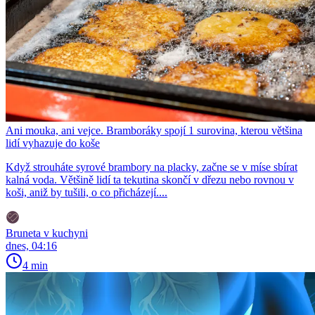
Ani mouka, ani vejce. Bramboráky spojí 1 surovina, kterou většina
lidí vyhazuje do koše
Když strouháte syrové brambory na placky, začne se v míse sbírat
kalná voda. Většině lidí ta tekutina skončí v dřezu nebo rovnou v
koši, aniž by tušili, o co přicházejí....
Bruneta v kuchyni
dnes, 04:16
4 min