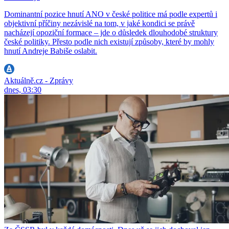
Dominantní pozice hnutí ANO v české politice má podle expertů i
objektivní příčiny nezávislé na tom, v jaké kondici se právě
nacházejí opoziční formace – jde o důsledek dlouhodobé struktury
české politiky. Přesto podle nich existují způsoby, které by mohly
hnutí Andreje Babiše oslabit.
Aktuálně.cz - Zprávy
dnes, 03:30