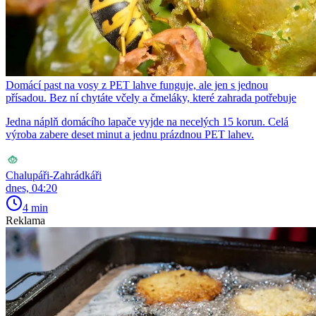
Domácí past na vosy z PET lahve funguje, ale jen s jednou
přísadou. Bez ní chytáte včely a čmeláky, které zahrada potřebuje
Jedna náplň domácího lapače vyjde na necelých 15 korun. Celá
výroba zabere deset minut a jednu prázdnou PET lahev.
Chalupáři-Zahrádkáři
dnes, 04:20
4 min
Reklama