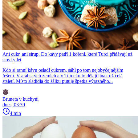
Ani cukr, ani sirup. Do kávy patří 1 koření, které Turci přidávají už
stovky let
Kdo si ranní kávu osladí cukrem, sáhl po tom nejobyčejnějším
řešení. V arabských zemích a v Turecku to dělají jinak už celá
staletí. Místo sladidla do šálku putuje špetka výrazného...
Bruneta v kuchyni
dnes, 03:39
4 min