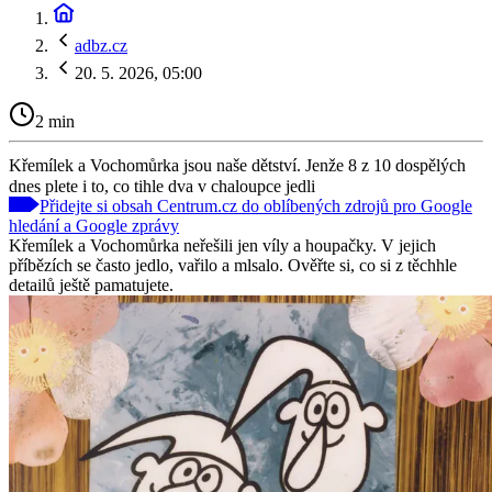
adbz.cz
20. 5. 2026, 05:00
2 min
Křemílek a Vochomůrka jsou naše dětství. Jenže 8 z 10 dospělých
dnes plete i to, co tihle dva v chaloupce jedli
Přidejte si obsah Centrum.cz do oblíbených zdrojů pro Google
hledání a Google zprávy
Křemílek a Vochomůrka neřešili jen víly a houpačky. V jejich
příbězích se často jedlo, vařilo a mlsalo. Ověřte si, co si z těchhle
detailů ještě pamatujete.