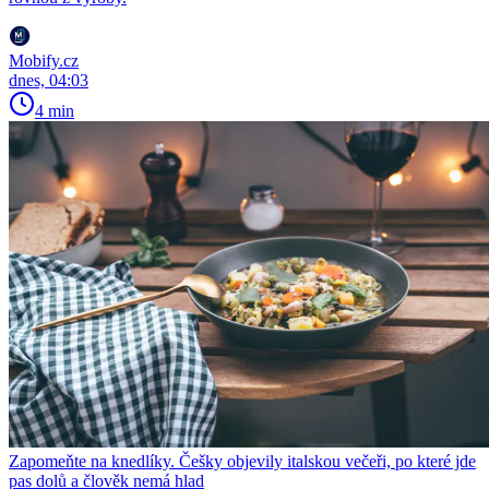
Mobify.cz
dnes, 04:03
4 min
Zapomeňte na knedlíky. Češky objevily italskou večeři, po které jde
pas dolů a člověk nemá hlad