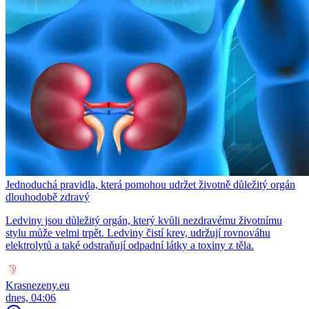
Jednoduchá pravidla, která pomohou udržet životně důležitý orgán
dlouhodobě zdravý
Ledviny jsou důležitý orgán, který kvůli nezdravému životnímu
stylu může velmi trpět. Ledviny čistí krev, udržují rovnováhu
elektrolytů a také odstraňují odpadní látky a toxiny z těla.
Krasnezeny.eu
dnes, 04:06