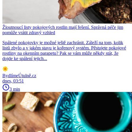
Žloutnoucí listy pokojových rostlin mají řešení. Správná péče jim
pomůže vrátit zdravý vzhled
Spálené pokojovky je možné ještě zachránit. Záleží na tom, kolik
listů zbylo a v jakém stavu je kořenový systém. Pěstujete pokojové
rostliny na okenním parapetu? Pak se vám může někdy stát, že
dojde ke spálení jejich...
BydlímeÚtulně.cz
dnes, 03:51
3 min