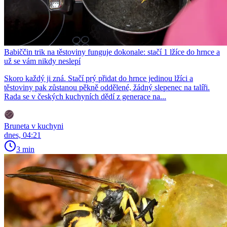
Babiččin trik na těstoviny funguje dokonale: stačí 1 lžíce do hrnce a
už se vám nikdy neslepí
Skoro každý ji zná. Stačí prý přidat do hrnce jedinou lžíci a
těstoviny pak zůstanou pěkně oddělené, žádný slepenec na talíři.
Rada se v českých kuchyních dědí z generace na...
Bruneta v kuchyni
dnes, 04:21
3 min