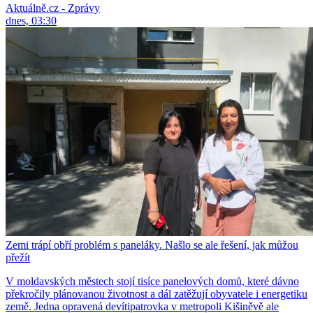
Aktuálně.cz - Zprávy
dnes, 03:30
Zemi trápí obří problém s paneláky. Našlo se ale řešení, jak můžou
přežít
V moldavských městech stojí tisíce panelových domů, které dávno
překročily plánovanou životnost a dál zatěžují obyvatele i energetiku
země. Jedna opravená devítipatrovka v metropoli Kišiněvě ale