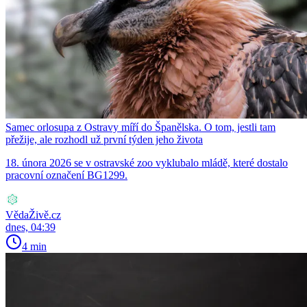
Samec orlosupa z Ostravy míří do Španělska. O tom, jestli tam
přežije, ale rozhodl už první týden jeho života
18. února 2026 se v ostravské zoo vyklubalo mládě, které dostalo
pracovní označení BG1299.
VědaŽivě.cz
dnes, 04:39
4 min