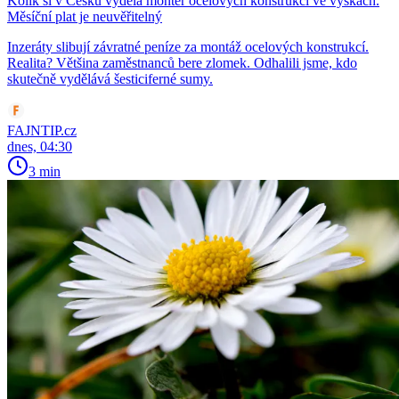
Kolik si v Česku vydělá montér ocelových konstrukcí ve výškách.
Měsíční plat je neuvěřitelný
Inzeráty slibují závratné peníze za montáž ocelových konstrukcí.
Realita? Většina zaměstnanců bere zlomek. Odhalili jsme, kdo
skutečně vydělává šesticiferné sumy.
FAJNTIP.cz
dnes, 04:30
3 min