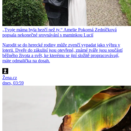
„Tvoje máma byla hezčí než ty.“ Amelie Pokorná Zedníčková
popsala nekonečné srovnávání s maminkou Lucií
Narodit se do herecké rodiny může zvenčí vypadat jako výhra v
loterii. Dveře do zákulisí jsou otevřené, známé tváře jsou součástí
běžného života a svět, ke kterému se jiní složitě propracovávají,
máte odmalička na dosah.
Žena.cz
dnes, 03:59