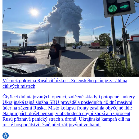
Víc než polovina Rusů cítí úzkost. Zelenského plán je zasáhl na
citlivých místech
Čtyřicet dní utajovaných operací, zničené sklady i potopené tankery.
Ukrajinská tajná služba SBU prováděla posledních 40 dní masivní
úder na zázemí Ruska. Místo kolapsu fronty zasáhla obyčejné lidi:
Na pumpách došel benzin, v obchodech chybí zboží a 57 procent
Rusů přiznává panický strach z dronů. Ukrajinská kampaň cílí na
ruské hospodářství těsně před zářijovými volbami.