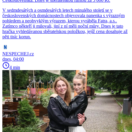
Československa. Dnes je sběratelskou raritou za 5 000 Kč
V sedmdesátých a osmdesátých letech minulého století se v
československých domácnostech objevovala panenka s výrazným
pohledem a neobvyklým výrazem, kterou vyráběla Fatra, a.s..
Zatímco někteří ji milovali, jiní z ní měli noční můry. Dnes je tato
hračka vyhledávanou sběratelskou položkou, jejíž cena dosahuje až
pěti tisíc korun.
NESPECHEJ.cz
dnes, 04:00
4 min