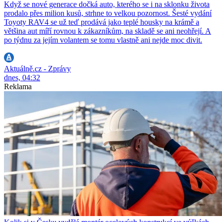
Když se nové generace dočká auto, kterého se i na sklonku života
prodalo přes milion kusů, strhne to velkou pozornost. Šesté vydání
Toyoty RAV4 se už teď prodává jako teplé housky na krámě a
většina aut míří rovnou k zákazníkům, na skladě se ani neohřejí. A
po týdnu za jejím volantem se tomu vlastně ani nejde moc divit.
Aktuálně.cz - Zprávy
dnes, 04:32
Reklama