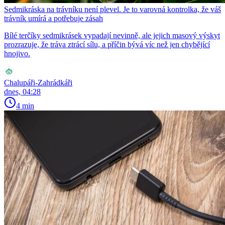
Sedmikráska na trávníku není plevel. Je to varovná kontrolka, že váš
trávník umírá a potřebuje zásah
Bílé terčíky sedmikrásek vypadají nevinně, ale jejich masový výskyt
prozrazuje, že tráva ztrácí sílu, a příčin bývá víc než jen chybějící
hnojivo.
Chalupáři-Zahrádkáři
dnes, 04:28
4 min