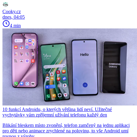
Cooky.cz
dnes, 04:05
4 min
10 funkcí Androidu, o kterých většina lidí neví. Užitečné
vychytávky vám zpříjemní užívání telefonu každý den
Blikání bleskem místo zvonění, telefon zamčený na jednu aplikaci
pro děti nebo animace zrychlené na polovinu, to vše Android umí
rovnou z výroby.