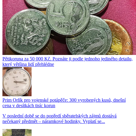
Pětikoruna za 50 000 Kč. Poznáte ji podle jednoho jediného detailu,
který většina lidí přehlédne
Prim Orlík pro vojenské potápěče: 300 vyrobených kusů, dnešní
cena v desítkách tisíc korun
V poslední době se do popředí sběratelských zájmů dostává
nečekaný předmět – náramkové hodinky. Vyplatí se...