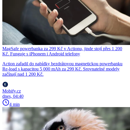
MagSafe powerbanka za 299 Kč v Actionu, jinde stojí přes 1 200
Kč. Funguje s iPhonem i Android telefony
Action zařadil do nabídky bezdrátovou magnetickou powerbanku
Re-load s kapacitou 5 000 mAh za 299 Kč. Srovnatelné modely
začínají nad 1 200 Kč.
Mobify.cz
dnes, 04:40
4 min