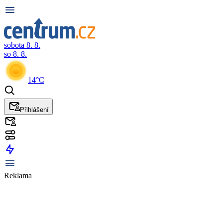
sobota 8. 8.
so 8. 8.
14°C
Přihlášení
Reklama