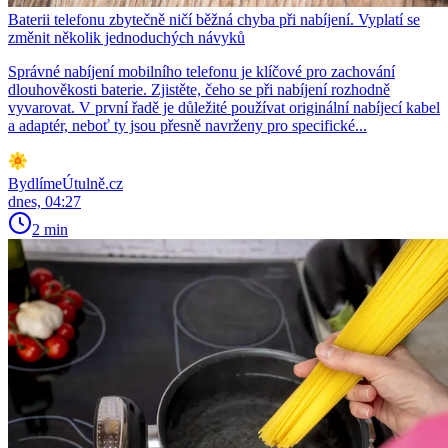
Baterii telefonu zbytečně ničí běžná chyba při nabíjení. Vyplatí se
změnit několik jednoduchých návyků
Správné nabíjení mobilního telefonu je klíčové pro zachování
dlouhověkosti baterie. Zjistěte, čeho se při nabíjení rozhodně
vyvarovat. V první řadě je důležité používat originální nabíjecí kabel
a adaptér, neboť ty jsou přesně navrženy pro specifické...
BydlímeÚtulně.cz
dnes, 04:27
2 min