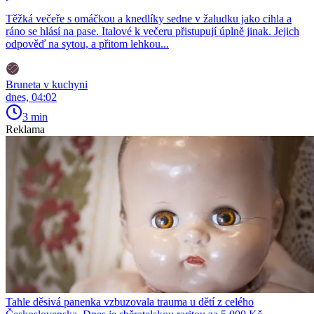
Těžká večeře s omáčkou a knedlíky sedne v žaludku jako cihla a
ráno se hlásí na pase. Italové k večeru přistupují úplně jinak. Jejich
odpověď na sytou, a přitom lehkou...
Bruneta v kuchyni
dnes, 04:02
3 min
Reklama
Tahle děsivá panenka vzbuzovala trauma u dětí z celého