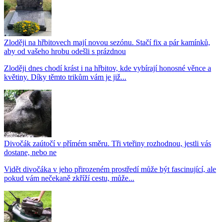
Zloději na hřbitovech mají novou sezónu. Stačí fix a pár kamínků,
aby od vašeho hrobu odešli s prázdnou
Zloději dnes chodí krást i na hřbitov, kde vybírají honosné věnce a
květiny. Díky těmto trikům vám je již...
Divočák zaútočí v přímém směru. Tři vteřiny rozhodnou, jestli vás
dostane, nebo ne
Vidět divočáka v jeho přirozeném prostředí může být fascinující, ale
pokud vám nečekaně zkříží cestu, může...