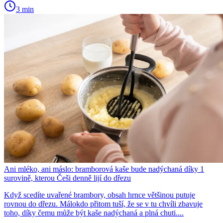
3 min
Ani mléko, ani máslo: bramborová kaše bude nadýchaná díky 1
surovině, kterou Češi denně lijí do dřezu
Když scedíte uvařené brambory, obsah hrnce většinou putuje
rovnou do dřezu. Málokdo přitom tuší, že se v tu chvíli zbavuje
toho, díky čemu může být kaše nadýchaná a plná chuti....