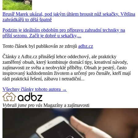
Brusíř Marek ukázal, pod jakým úhlem brousit nůž sekačky. Většina
zahrádkářů to dělá špatně
Podzim je ideálním obdobím pro přípravu zahradní techniky na
příští sezonu. Začít je dobré u sekačky,...
Tento článek byl publikován ze zdrojů
adbz.cz
Články z Adbz.cz přinášejí lehce oddechový, ale prakticky
zaměřený obsah, který kombinuje domácí tipy, kreativní návody,
zajímavosti ze světa a neobvyklé příběhy. Obsah je pestrý, často
inspirovaný každodenním životem a určený pro čtenáře, kteří mají
rádi praktická řešení, zábavu i netradiční...
Všechny články tohoto autora →
Vybrali jsme pro vás
Magazíny a zajímavosti