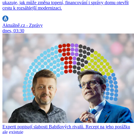
ukazuje, jak může změna topení, financování i správy domu otevřít
cestu k rozsáhlejší modernizaci.
Aktuálně.cz - Zprávy
dnes, 03:30
Experti popisují slabosti Babišových rivalů. Recept na jeho porážku
ale existuje