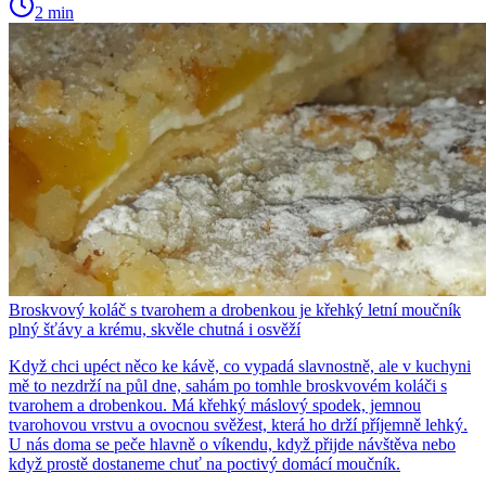
2 min
Broskvový koláč s tvarohem a drobenkou je křehký letní moučník
plný šťávy a krému, skvěle chutná i osvěží
Když chci upéct něco ke kávě, co vypadá slavnostně, ale v kuchyni
mě to nezdrží na půl dne, sahám po tomhle broskvovém koláči s
tvarohem a drobenkou. Má křehký máslový spodek, jemnou
tvarohovou vrstvu a ovocnou svěžest, která ho drží příjemně lehký.
U nás doma se peče hlavně o víkendu, když přijde návštěva nebo
když prostě dostaneme chuť na poctivý domácí moučník.