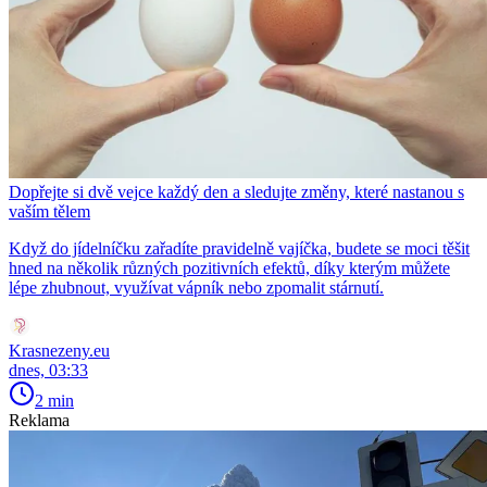
Dopřejte si dvě vejce každý den a sledujte změny, které nastanou s
vaším tělem
Když do jídelníčku zařadíte pravidelně vajíčka, budete se moci těšit
hned na několik různých pozitivních efektů, díky kterým můžete
lépe zhubnout, využívat vápník nebo zpomalit stárnutí.
Krasnezeny.eu
dnes, 03:33
2 min
Reklama