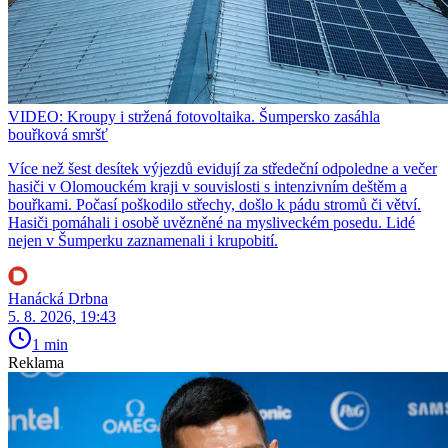
VIDEO: Kroupy i stržená fotovoltaika. Šumpersko zasáhla
bouřková smršť
Více než šest desítek výjezdů evidují za středeční odpoledne a večer
hasiči v Olomouckém kraji v souvislosti s intenzivním deštěm a
bouřkami. Počasí poškodilo střechy, došlo k pádu stromů či větví.
Hasiči pomáhali i osobě uvězněné na mysliveckém posedu. Lidé
nejen v Šumperku zaznamenali i krupobití.
Hanácká Drbna
5. 8. 2026, 19:43
1 min
Reklama