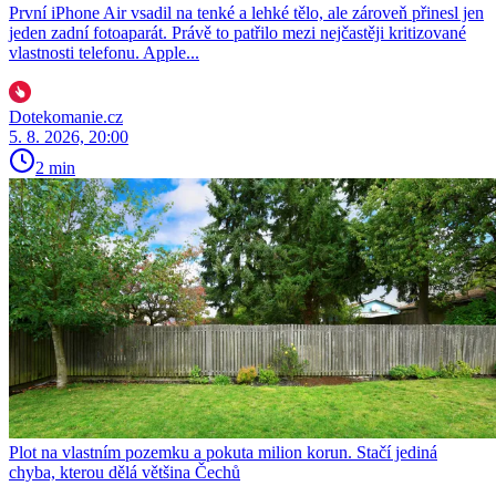
První iPhone Air vsadil na tenké a lehké tělo, ale zároveň přinesl jen
jeden zadní fotoaparát. Právě to patřilo mezi nejčastěji kritizované
vlastnosti telefonu. Apple...
Dotekomanie.cz
5. 8. 2026, 20:00
2 min
Plot na vlastním pozemku a pokuta milion korun. Stačí jediná
chyba, kterou dělá většina Čechů