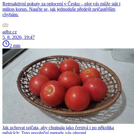
Retroaktivní pokuty za oplocení v Česku – plot vás může stát i
milion korun. Naučte se, jak jednoduše předejít nejčastějším
chybám.
adbz.cz
5. 8. 2026, 19:47
2 min
Jak uchovat rajčata, aby chutnala jako čerstvá i po několika
měsících: Tyto revoluční metody vás ohromí