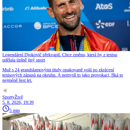
Legendární Djokovič překvapil. Chce změnu, která by z tenisu
udělala úplně jiný sport
Muž s 24 grandslamovými tituly opakovaně volá po zkrácení
tenisových zápasů na okruhu. A nemyslí to jako provokaci, říká to
nejméně šest let.
SportyŽivě
5. 8. 2026, 19:39
5 min