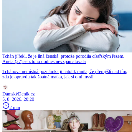
Tchán jí řekl, že je líná ženská, protože porodila císařským řezem.
Aneta (27) se z toho dodnes nevzpamatovala
Tchánova nemístná poznámka ji natolik ranila, že přemýšlí nad tím,
zda je opravdu tak špatná matka, jak si o ní myslí.
DámskýDeník.cz
5. 8. 2026, 20:20
2 min