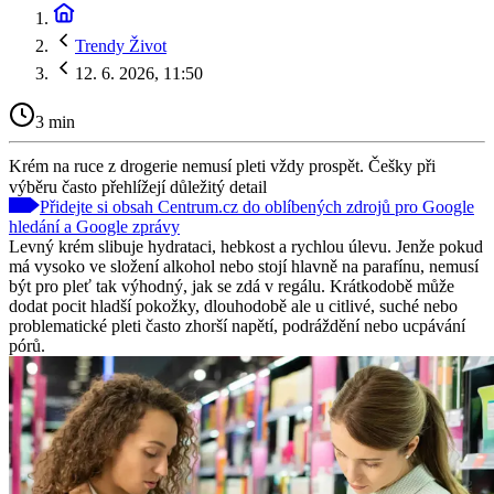
Trendy Život
12. 6. 2026, 11:50
3 min
Krém na ruce z drogerie nemusí pleti vždy prospět. Češky při
výběru často přehlížejí důležitý detail
Přidejte si obsah Centrum.cz do oblíbených zdrojů pro Google
hledání a Google zprávy
Levný krém slibuje hydrataci, hebkost a rychlou úlevu. Jenže pokud
má vysoko ve složení alkohol nebo stojí hlavně na parafínu, nemusí
být pro pleť tak výhodný, jak se zdá v regálu. Krátkodobě může
dodat pocit hladší pokožky, dlouhodobě ale u citlivé, suché nebo
problematické pleti často zhorší napětí, podráždění nebo ucpávání
pórů.