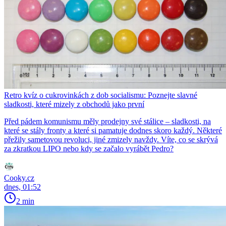
Retro kvíz o cukrovinkách z dob socialismu: Poznejte slavné
sladkosti, které mizely z obchodů jako první
Před pádem komunismu měly prodejny své stálice – sladkosti, na
které se stály fronty a které si pamatuje dodnes skoro každý. Některé
přežily sametovou revoluci, jiné zmizely navždy. Víte, co se skrývá
za zkratkou LIPO nebo kdy se začalo vyrábět Pedro?
Cooky.cz
dnes, 01:52
2 min