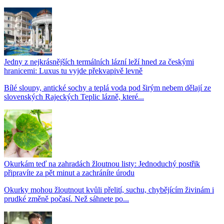
Jedny z nejkrásnějších termálních lázní leží hned za českými
hranicemi: Luxus tu vyjde překvapivě levně
Bílé sloupy, antické sochy a teplá voda pod širým nebem dělají ze
slovenských Rajeckých Teplic lázně, které...
Okurkám teď na zahradách žloutnou listy: Jednoduchý postřik
připravíte za pět minut a zachráníte úrodu
Okurky mohou žloutnout kvůli přelití, suchu, chybějícím živinám i
prudké změně počasí. Než sáhnete po...