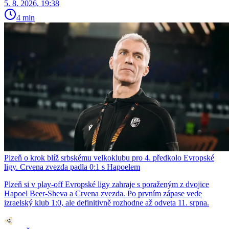
5. 8. 2026, 19:38
4 min
Plzeň o krok blíž srbskému velkoklubu pro 4. předkolo Evropské
ligy. Crvena zvezda padla 0:1 s Hapoelem
Plzeň si v play-off Evropské ligy zahraje s poraženým z dvojice
Hapoel Beer-Sheva a Crvena zvezda. Po prvním zápase vede
izraelský klub 1:0, ale definitivně rozhodne až odveta 11. srpna.