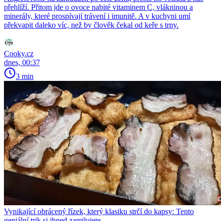
přehlíží. Přitom jde o ovoce nabité vitaminem C, vlákninou a
minerály, které prospívají trávení i imunitě. A v kuchyni umí
překvapit daleko víc, než by člověk čekal od keře s trny.
Cooky.cz
dnes, 00:37
3 min
Vynikající obrácený řízek, který klasiku strčí do kapsy: Tento
geniální trik si ihned zamilujete