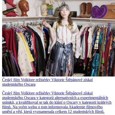
Český film Volklore režisérky Viktorie Štěpánové získal
studentského Oscara
Český film Volklore režisérky Viktorie Štěpánové získal
studentského Oscara v kategorii alternativních a experimentálních
snímků, a kvalifikoval se tak do klání o Oscary v kategorii krátkých
filmů. Na svém webu o tom informovala Akademie filmového
umění a věd, která vyznamenala celkem 12 studentských filmů.