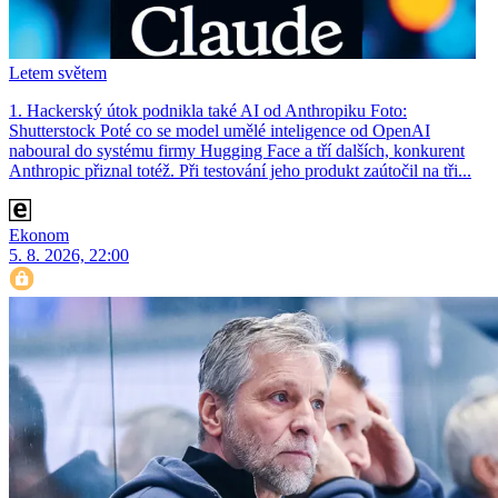
Letem světem
1. Hackerský útok podnikla také AI od Anthropiku Foto:
Shutterstock Poté co se model umělé inteligence od OpenAI
naboural do systému firmy Hugging Face a tří dalších, konkurent
Anthro­pic přiznal totéž. Při testování jeho produkt zaútočil na tři...
Ekonom
5. 8. 2026, 22:00