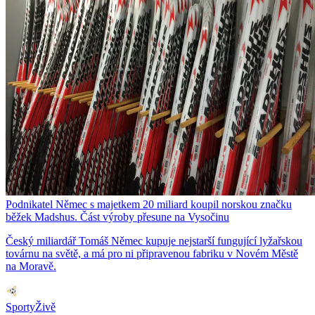
Podnikatel Němec s majetkem 20 miliard koupil norskou značku
běžek Madshus. Část výroby přesune na Vysočinu
Český miliardář Tomáš Němec kupuje nejstarší fungující lyžařskou
továrnu na světě, a má pro ni připravenou fabriku v Novém Městě
na Moravě.
SportyŽivě