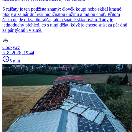
S rajčaty je ten potížista známý: člověk koupí nebo sklidí krásné
plody a za pár dní řeší moučnatou dužinu a mdlou chuť. Přitom
často nejde o kvalitu rajčat, ale o špatné skladování. Tady je
jednoduchý přehled, co s nimi dělat, když je chcete sníst za pár dnů,
za pár týdnů i v zimě.
Cooky.cz
5. 8. 2026, 19:44
5 min