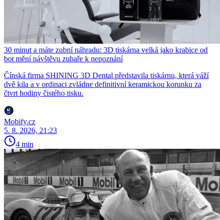
30 minut a máte zubní náhradu: 3D tiskárna velká jako krabice od
bot mění návštěvu zubaře k nepoznání
Čínská firma SHINING 3D Dental představila tiskárnu, která váží
dvě kila a v ordinaci zvládne definitivní keramickou korunku za
čtvrt hodiny čistého tisku.
Mobify.cz
5. 8. 2026, 21:23
4 min