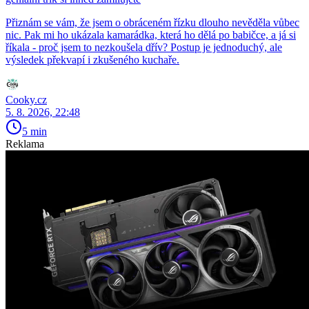
Přiznám se vám, že jsem o obráceném řízku dlouho nevěděla vůbec
nic. Pak mi ho ukázala kamarádka, která ho dělá po babičce, a já si
říkala - proč jsem to nezkoušela dřív? Postup je jednoduchý, ale
výsledek překvapí i zkušeného kuchaře.
Cooky.cz
5. 8. 2026, 22:48
5 min
Reklama