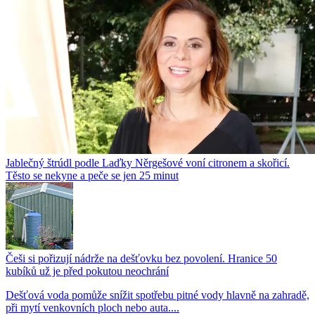
Jablečný štrúdl podle Laďky Něrgešové voní citronem a skořicí.
Těsto se nekyne a peče se jen 25 minut
Češi si pořizují nádrže na dešťovku bez povolení. Hranice 50
kubíků už je před pokutou neochrání
Dešťová voda pomůže snížit spotřebu pitné vody hlavně na zahradě,
při mytí venkovních ploch nebo auta....