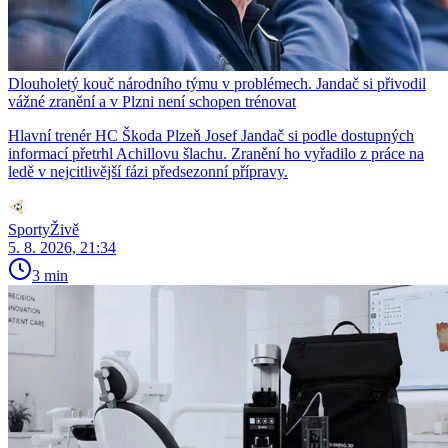
Dlouholetý kouč národního týmu v problémech. Jandač si přivodil
vážné zranění a v Plzni není schopen trénovat
Hlavní trenér HC Škoda Plzeň Josef Jandač si podle dostupných
informací přetrhl Achillovu šlachu. Zranění ho vyřadilo z práce na
ledě v nejcitlivější fázi předsezonní přípravy.
SportyŽivě
5. 8. 2026, 21:34
3 min