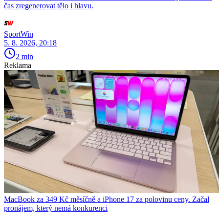
čas zregenerovat tělo i hlavu.
SportWin
5. 8. 2026, 20:18
2 min
Reklama
MacBook za 349 Kč měsíčně a iPhone 17 za polovinu ceny. Začal
pronájem, který nemá konkurenci