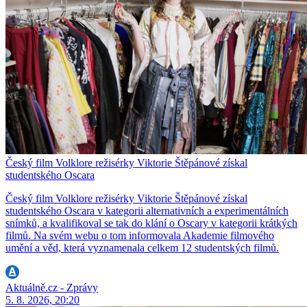
Český film Volklore režisérky Viktorie Štěpánové získal
studentského Oscara
Český film Volklore režisérky Viktorie Štěpánové získal
studentského Oscara v kategorii alternativních a experimentálních
snímků, a kvalifikoval se tak do klání o Oscary v kategorii krátkých
filmů. Na svém webu o tom informovala Akademie filmového
umění a věd, která vyznamenala celkem 12 studentských filmů.
Aktuálně.cz - Zprávy
5. 8. 2026, 20:20