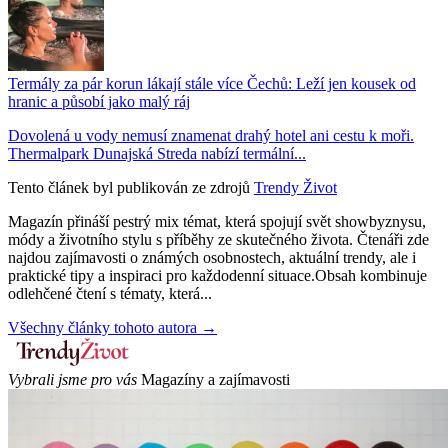
Termály za pár korun lákají stále více Čechů: Leží jen kousek od
hranic a působí jako malý ráj
Dovolená u vody nemusí znamenat drahý hotel ani cestu k moři.
Thermalpark Dunajská Streda nabízí termální...
Tento článek byl publikován ze zdrojů
Trendy Život
Magazín přináší pestrý mix témat, která spojují svět showbyznysu,
módy a životního stylu s příběhy ze skutečného života. Čtenáři zde
najdou zajímavosti o známých osobnostech, aktuální trendy, ale i
praktické tipy a inspiraci pro každodenní situace.Obsah kombinuje
odlehčené čtení s tématy, která...
Všechny články tohoto autora →
Vybrali jsme pro vás
Magazíny a zajímavosti