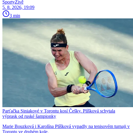
SportyŽivě
5. 8. 2026, 19:09
3 min
Parťačka Siniakové v Torontu kosí Češky. Plíšková schytala
výprask od ruské šampionky
Marie Bouzková i Karolína Plíšková vypadly na tenisovém turnaji v
Torontu ve druhém kole.