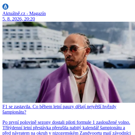
Aktuálně.cz - Magazín
5. 8. 2026, 20:20
F1 se zastavila. Co během letní pauzy dělají největší hvězdy
šampionátu?
Po první polovině sezony dostali piloti formule 1 zasloužené volno.
Třítýdenní letní přestávka přerušila nabitý kalendář šampionátu a
před návratem na okruh v nizozemském Zandvoortu mají závodníci