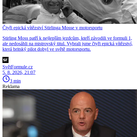
Čtyři epická vítězství Stirlinga Mosse v motorsportu
Stirling Moss patří k nejlepším jezdcům, kteří závodili ve formuli 1,
ale nedosáhli na mistrovský titul. Vybrali jsme čtyři epická vítězství,
která britský pilot dobyl ve světě motorsportu.
SvětFormule.cz
5. 8. 2026, 21:07
3 min
Reklama