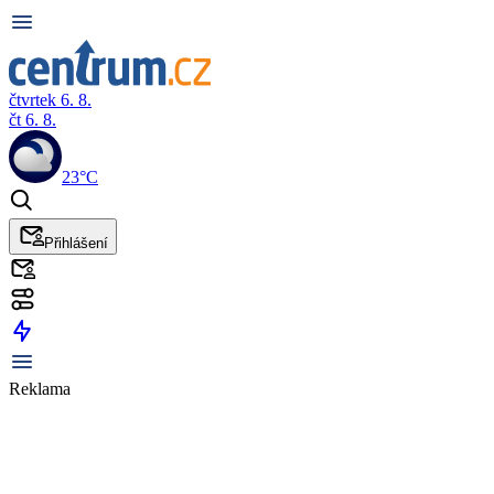
čtvrtek 6. 8.
čt 6. 8.
23°C
Přihlášení
Reklama