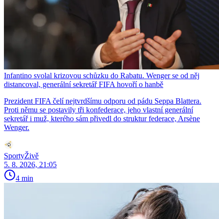
Infantino svolal krizovou schůzku do Rabatu. Wenger se od něj
distancoval, generální sekretář FIFA hovoří o hanbě
Prezident FIFA čelí nejtvrdšímu odporu od pádu Seppa Blattera.
Proti němu se postavily tři konfederace, jeho vlastní generální
sekretář i muž, kterého sám přivedl do struktur federace, Arsène
Wenger.
SportyŽivě
5. 8. 2026, 21:05
4 min