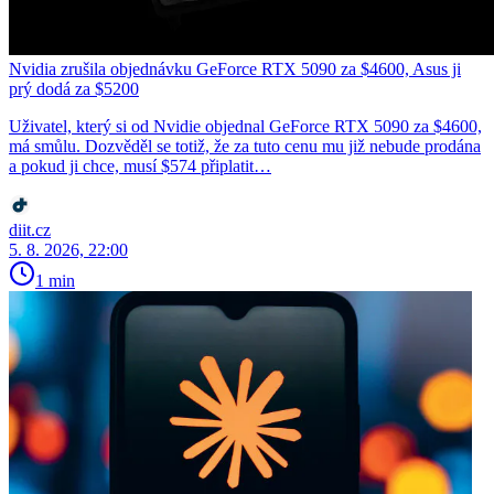
Nvidia zrušila objednávku GeForce RTX 5090 za $4600, Asus ji
prý dodá za $5200
Uživatel, který si od Nvidie objednal GeForce RTX 5090 za $4600,
má smůlu. Dozvěděl se totiž, že za tuto cenu mu již nebude prodána
a pokud ji chce, musí $574 připlatit…
diit.cz
5. 8. 2026, 22:00
1 min