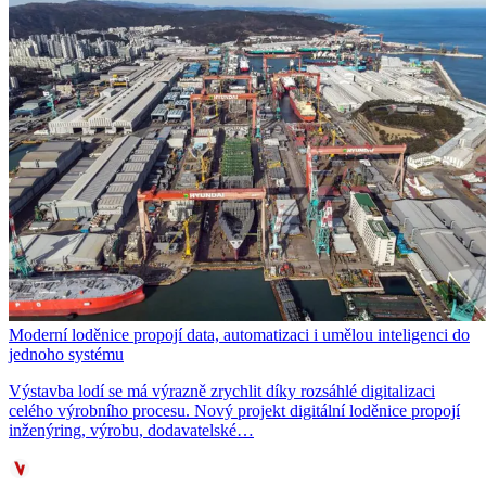
Moderní loděnice propojí data, automatizaci i umělou inteligenci do
jednoho systému
Výstavba lodí se má výrazně zrychlit díky rozsáhlé digitalizaci
celého výrobního procesu. Nový projekt digitální loděnice propojí
inženýring, výrobu, dodavatelské…