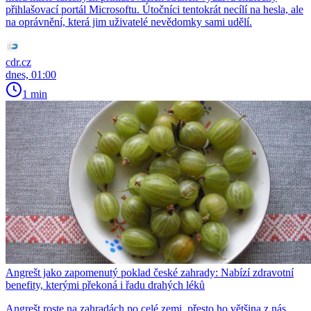
přihlašovací portál Microsoftu. Útočníci tentokrát necílí na hesla, ale
na oprávnění, která jim uživatelé nevědomky sami udělí.
cdr.cz
dnes, 01:00
1 min
Angrešt jako zapomenutý poklad české zahrady: Nabízí zdravotní
benefity, kterými překoná i řadu drahých léků
Angrešt roste na zahradách po celé zemi, přesto ho většina z nás