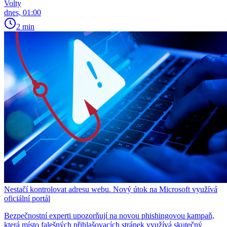
Volty
dnes, 01:00
2 min
Nestačí kontrolovat adresu webu. Nový útok na Microsoft využívá
oficiální portál
Bezpečnostní experti upozorňují na novou phishingovou kampaň,
která místo falešných přihlašovacích stránek využívá skutečný