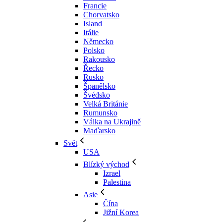
Francie
Chorvatsko
Island
Itálie
Německo
Polsko
Rakousko
Řecko
Rusko
Španělsko
Švédsko
Velká Británie
Rumunsko
Válka na Ukrajině
Maďarsko
Svět
USA
Blízký východ
Izrael
Palestina
Asie
Čína
Jižní Korea