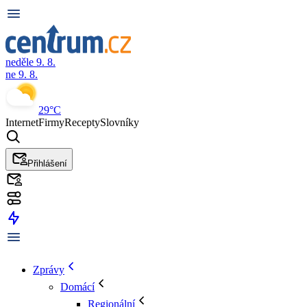
neděle 9. 8.
ne 9. 8.
29°C
Internet
Firmy
Recepty
Slovníky
Přihlášení
Zprávy
Domácí
Regionální