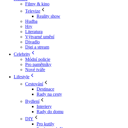
Filmy & kino
Televize
Reality show
Hudba
Hry
Literatura
Výtvarné umění
Divadlo
Digi a stream
Celebrity
Módní policie
Pro pamětníky
Nové tváře
Lifestyle
Cestování
Destinace
Rady na cesty
Bydlení
Interiery
Rady do domu
DIY
Pro kutily