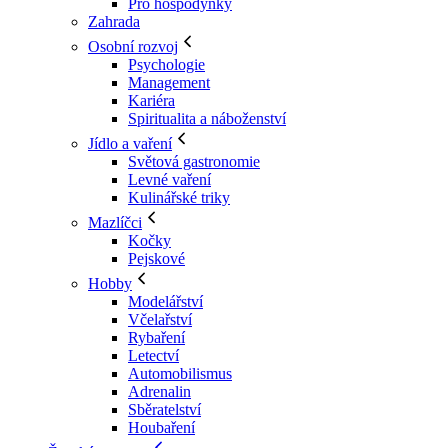
Pro hospodyňky
Zahrada
Osobní rozvoj
Psychologie
Management
Kariéra
Spiritualita a náboženství
Jídlo a vaření
Světová gastronomie
Levné vaření
Kulinářské triky
Mazlíčci
Kočky
Pejskové
Hobby
Modelářství
Včelařství
Rybaření
Letectví
Automobilismus
Adrenalin
Sběratelství
Houbaření