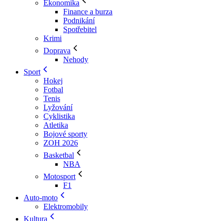
Ekonomika
Finance a burza
Podnikání
Spotřebitel
Krimi
Doprava
Nehody
Sport
Hokej
Fotbal
Tenis
Lyžování
Cyklistika
Atletika
Bojové sporty
ZOH 2026
Basketbal
NBA
Motosport
F1
Auto-moto
Elektromobily
Kultura