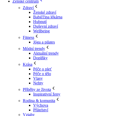
Ženské centrum
Zdraví
Ženské zdraví
Babiččina lékárna
Hubnutí
Duševní zdraví
Wellbeing
Fitness
Jóga a pilates
Módní trendy
Aktuální trendy
Doplňky
Krása
Péče o pleť
Péče o tělo
Vlasy
Nehty
Příběhy ze života
Inspirativní ženy
Rodina & komunita
Výchova
Přátelství
Vztahy