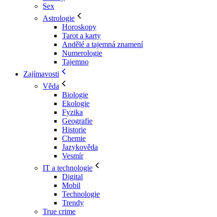
Sex
Astrologie
Horoskopy
Tarot a karty
Andělé a tajemná znamení
Numerologie
Tajemno
Zajímavosti
Věda
Biologie
Ekologie
Fyzika
Geografie
Historie
Chemie
Jazykověda
Vesmír
IT a technologie
Digital
Mobil
Technologie
Trendy
True crime