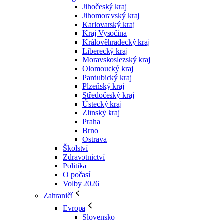
Jihočeský kraj
Jihomoravský kraj
Karlovarský kraj
Kraj Vysočina
Králověhradecký kraj
Liberecký kraj
Moravskoslezský kraj
Olomoucký kraj
Pardubický kraj
Plzeňský kraj
Středočeský kraj
Ústecký kraj
Zlínský kraj
Praha
Brno
Ostrava
Školství
Zdravotnictví
Politika
O počasí
Volby 2026
Zahraničí
Evropa
Slovensko