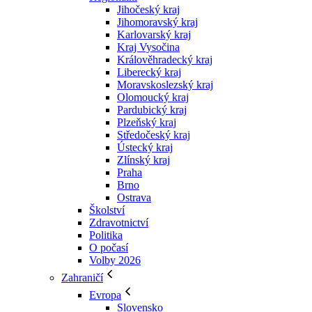
Jihočeský kraj
Jihomoravský kraj
Karlovarský kraj
Kraj Vysočina
Králověhradecký kraj
Liberecký kraj
Moravskoslezský kraj
Olomoucký kraj
Pardubický kraj
Plzeňský kraj
Středočeský kraj
Ústecký kraj
Zlínský kraj
Praha
Brno
Ostrava
Školství
Zdravotnictví
Politika
O počasí
Volby 2026
Zahraničí
Evropa
Slovensko