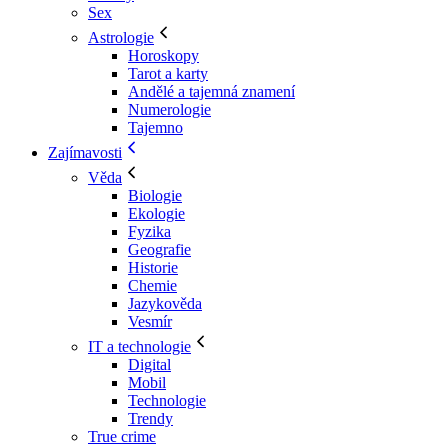
Sex
Astrologie
Horoskopy
Tarot a karty
Andělé a tajemná znamení
Numerologie
Tajemno
Zajímavosti
Věda
Biologie
Ekologie
Fyzika
Geografie
Historie
Chemie
Jazykověda
Vesmír
IT a technologie
Digital
Mobil
Technologie
Trendy
True crime