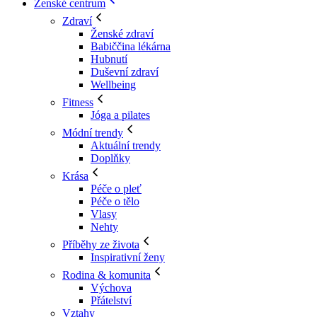
Ženské centrum
Zdraví
Ženské zdraví
Babiččina lékárna
Hubnutí
Duševní zdraví
Wellbeing
Fitness
Jóga a pilates
Módní trendy
Aktuální trendy
Doplňky
Krása
Péče o pleť
Péče o tělo
Vlasy
Nehty
Příběhy ze života
Inspirativní ženy
Rodina & komunita
Výchova
Přátelství
Vztahy