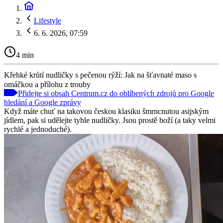
Lifestyle
6. 6. 2026, 07:59
4 min
Křehké krůtí nudličky s pečenou rýží: Jak na šťavnaté maso s
omáčkou a přílohu z trouby
Přidejte si obsah Centrum.cz do oblíbených zdrojů pro Google
hledání a Google zprávy
Když máte chuť na takovou českou klasiku šmrncnutou asijským
jídlem, pak si udělejte tyhle nudličky. Jsou prostě boží (a taky velmi
rychlé a jednoduché).