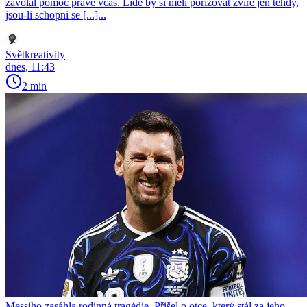
zavolal pomoc právě včas. Lidé by si měli pořizovat zvíře jen tehdy,
jsou-li schopni se [...]...
Světkreativity
dnes, 11:43
2 min
Messiho zasáhla rodinná tragédie. Přišel o otce, který stál za jeho