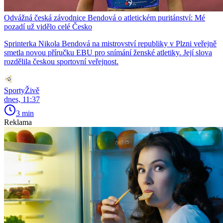
Odvážná česká závodnice Bendová o atletickém puritánství: Mé
pozadí už vidělo celé Česko
Sprinterka Nikola Bendová na mistrovství republiky v Plzni veřejně
smetla novou příručku EBU pro snímání ženské atletiky. Její slova
rozdělila českou sportovní veřejnost.
SportyŽivě
dnes, 11:37
3 min
Reklama