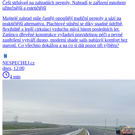
Češi strhávají na zahradách pergoly. Nahradí je zařízení mnohem
užitečnější a estetičtější
Majitelé zahrad stále častěji opouštějí tradiční pergoly a sází na
praktičtější alternativu. Plachtové stínění se díky snadné údržbě,
flexibilitě a lepší cirkulaci vzduchu stává hitem posledních let.
Zatímco dřevěné konstrukce vyžadují pravidelnou péči a pevné
zastřešení vytváří dusno, moderní shade sails nabízejí komfort bez
starostí. Co všechno dokážou a na co si dát pozor při výběru?
NESPECHEJ.cz
dnes, 12:00
4 min