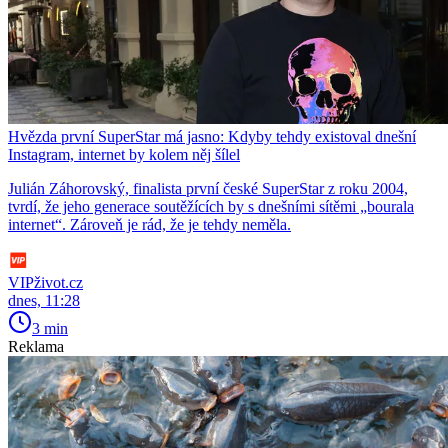
Hvězda první SuperStar má jasno: Kdyby tehdy existoval dnešní
Instagram, internet by kolem něj šílel
Julián Záhorovský, finalista první české SuperStar z roku 2004,
tvrdí, že jeho generace soutěžících by s dnešními sítěmi „bourala
internet“. Zároveň je rád, že je tehdy neměla.
VIPživot.cz
dnes, 11:28
3 min
Reklama