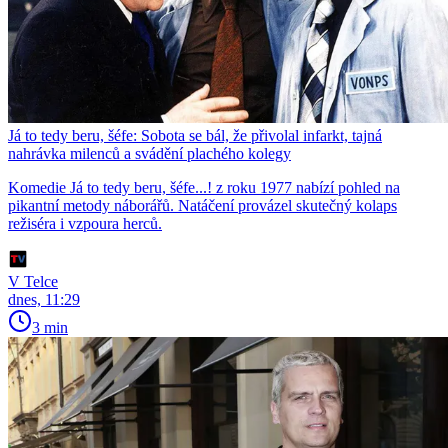
Já to tedy beru, šéfe: Sobota se bál, že přivolal infarkt, tajná
nahrávka milenců a svádění plachého kolegy
Komedie Já to tedy beru, šéfe...! z roku 1977 nabízí pohled na
pikantní metody náborářů. Natáčení provázel skutečný kolaps
režiséra i vzpoura herců.
V Telce
dnes, 11:29
3 min