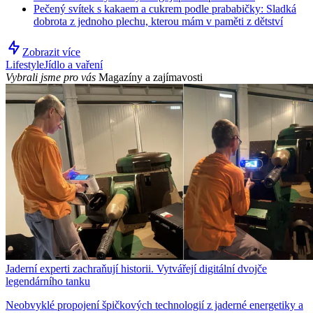
Pečený svítek s kakaem a cukrem podle prababičky: Sladká
dobrota z jednoho plechu, kterou mám v paměti z dětství
Zobrazit více
Lifestyle
Jídlo a vaření
Vybrali jsme pro vás
Magazíny a zajímavosti
Jaderní experti zachraňují historii. Vytvářejí digitální dvojče
legendárního tanku
Neobvyklé propojení špičkových technologií z jaderné energetiky a