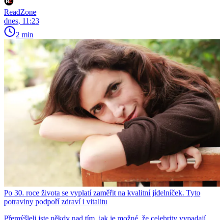
ReadZone
dnes, 11:23
2 min
Po 30. roce života se vyplatí zaměřit na kvalitní jídelníček. Tyto
potraviny podpoří zdraví i vitalitu
Přemýšleli jste někdy nad tím, jak je možné, že celebrity vypadají