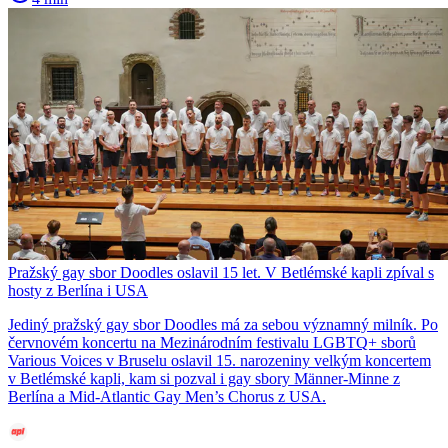
Pražský gay sbor Doodles oslavil 15 let. V Betlémské kapli zpíval s
hosty z Berlína i USA
Jediný pražský gay sbor Doodles má za sebou významný milník. Po
červnovém koncertu na Mezinárodním festivalu LGBTQ+ sborů
Various Voices v Bruselu oslavil 15. narozeniny velkým koncertem
v Betlémské kapli, kam si pozval i gay sbory Männer-Minne z
Berlína a Mid-Atlantic Gay Men’s Chorus z USA.