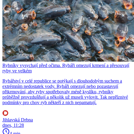
Rybníky vysychají před očima. Rybáři omezují krmení a přesouvají
ryby ve velkém
Rybářství v celé republice se potýkají s dlouhodobým suchem a
extrémním nedostatek vody. Rybáři omezují nebo pozastavují
přikrmování, aby ryby spotřebovaly méně kyslíku, rybníky
průběžně provzdušňují a několik už museli vylovit. Tak nepříznivé
podmínky pro chov ryb někteří z nich nepamatují.
Jihlavská Drbna
dnes, 11:28
4 min