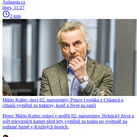
Aplausin.cz
dnes, 11:27
2 min
Mário Kubec slaví 62. narozeniny. Prince i vojáka z Chlapců a
chlapů vyměnil za traktory, koně a život na ranči
Herec Mário Kubec oslaví v neděli 62. narozeniny. Hektický život a
svět televizních kamer před lety vyměnil za touhu po svobodě na
rodinné farmě v Krušných horách.