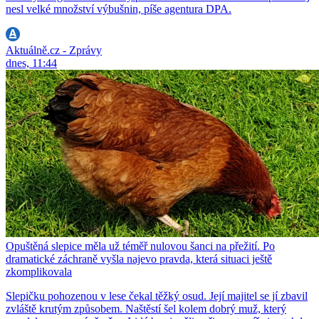
nesl velké množství výbušnin, píše agentura DPA.
Aktuálně.cz - Zprávy
dnes, 11:44
Opuštěná slepice měla už téměř nulovou šanci na přežití. Po
dramatické záchraně vyšla najevo pravda, která situaci ještě
zkomplikovala
Slepičku pohozenou v lese čekal těžký osud. Její majitel se jí zbavil
zvláště krutým způsobem. Naštěstí šel kolem dobrý muž, který