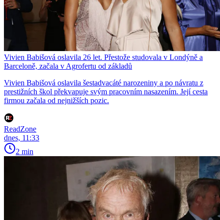
Vivien Babišová oslavila 26 let. Přestože studovala v Londýně a
Barceloně, začala v Agrofertu od základů
Vivien Babišová oslavila šestadvacáté narozeniny a po návratu z
prestižních škol překvapuje svým pracovním nasazením. Její cesta
firmou začala od nejnižších pozic.
ReadZone
dnes, 11:33
2 min