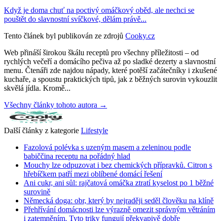
Když je doma chuť na poctivý omáčkový oběd, ale nechci se
pouštět do slavnostní svíčkové, dělám právě...
Tento článek byl publikován ze zdrojů
Cooky.cz
Web přináší širokou škálu receptů pro všechny příležitosti – od
rychlých večeří a domácího pečiva až po sladké dezerty a slavnostní
menu. Čtenáři zde najdou nápady, které potěší začátečníky i zkušené
kuchaře, a spoustu praktických tipů, jak z běžných surovin vykouzlit
skvělá jídla. Kromě...
Všechny články tohoto autora →
Další články z kategorie
Lifestyle
Fazolová polévka s uzeným masem a zeleninou podle
babiččina receptu na pořádný hlad
Mouchy lze odpuzovat i bez chemických přípravků. Citron s
hřebíčkem patří mezi oblíbené domácí řešení
Ani cukr, ani sůl: rajčatová omáčka ztratí kyselost po 1 běžné
surovině
Německá doga: obr, který by nejraději seděl člověku na klíně
Přehřívání domácnosti lze výrazně omezit správným větráním
i zatemněním. Tyto triky fungují překvapivě dobře