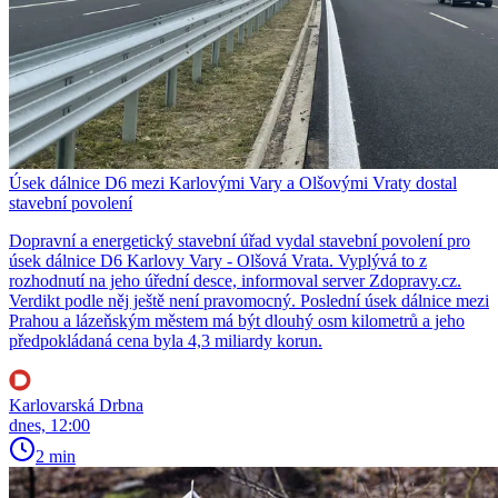
Úsek dálnice D6 mezi Karlovými Vary a Olšovými Vraty dostal
stavební povolení
Dopravní a energetický stavební úřad vydal stavební povolení pro
úsek dálnice D6 Karlovy Vary - Olšová Vrata. Vyplývá to z
rozhodnutí na jeho úřední desce, informoval server Zdopravy.cz.
Verdikt podle něj ještě není pravomocný. Poslední úsek dálnice mezi
Prahou a lázeňským městem má být dlouhý osm kilometrů a jeho
předpokládaná cena byla 4,3 miliardy korun.
Karlovarská Drbna
dnes, 12:00
2 min