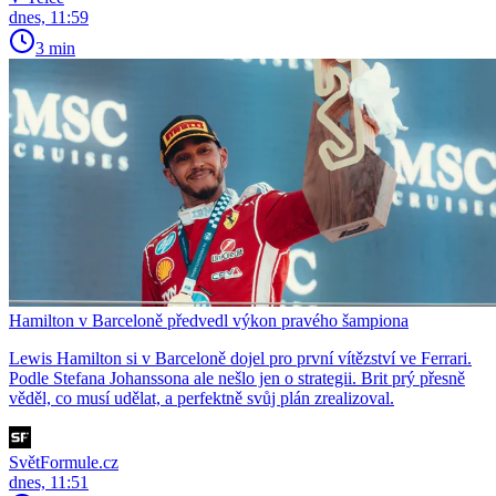
dnes, 11:59
3 min
Hamilton v Barceloně předvedl výkon pravého šampiona
Lewis Hamilton si v Barceloně dojel pro první vítězství ve Ferrari.
Podle Stefana Johanssona ale nešlo jen o strategii. Brit prý přesně
věděl, co musí udělat, a perfektně svůj plán zrealizoval.
SvětFormule.cz
dnes, 11:51