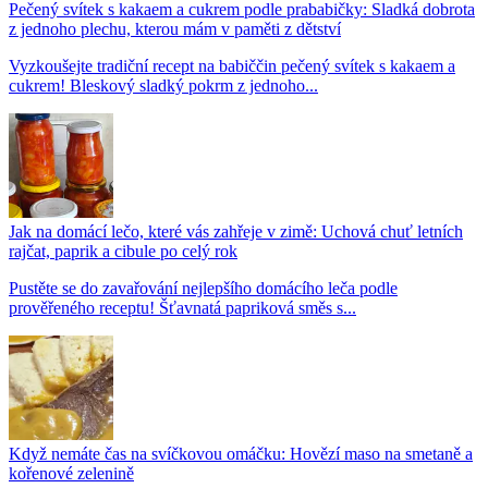
Pečený svítek s kakaem a cukrem podle prababičky: Sladká dobrota
z jednoho plechu, kterou mám v paměti z dětství
Vyzkoušejte tradiční recept na babiččin pečený svítek s kakaem a
cukrem! Bleskový sladký pokrm z jednoho...
Jak na domácí lečo, které vás zahřeje v zimě: Uchová chuť letních
rajčat, paprik a cibule po celý rok
Pustěte se do zavařování nejlepšího domácího leča podle
prověřeného receptu! Šťavnatá papriková směs s...
Když nemáte čas na svíčkovou omáčku: Hovězí maso na smetaně a
kořenové zelenině