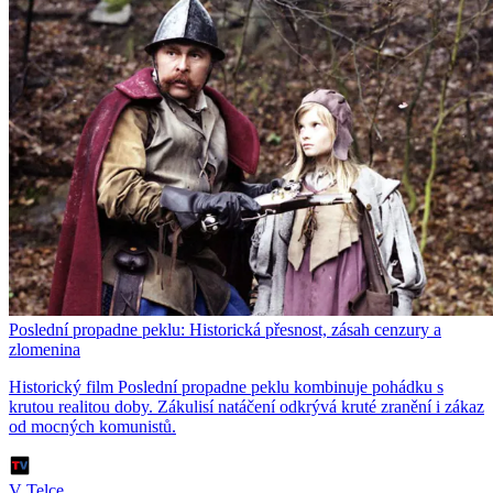
Poslední propadne peklu: Historická přesnost, zásah cenzury a
zlomenina
Historický film Poslední propadne peklu kombinuje pohádku s
krutou realitou doby. Zákulisí natáčení odkrývá kruté zranění i zákaz
od mocných komunistů.
V Telce