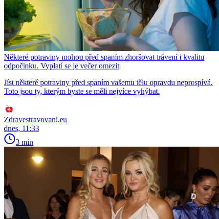
Některé potraviny mohou před spaním zhoršovat trávení i kvalitu
odpočinku. Vyplatí se je večer omezit
Jíst některé potraviny před spaním vašemu tělu opravdu neprospívá.
Toto jsou ty, kterým byste se měli nejvíce vyhýbat.
Zdravestravovani.eu
dnes, 11:33
3 min