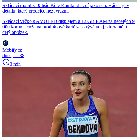
Skládací mobil za 9 tisíc Kč v Kauflandu zní jako sen. Háček je v
detailu, který prodejce nezvýraznil
Skládací véčko s AMOLED displejem a 12 GB RAM za necelých 9
000 korun. Jenže na produktové kartě se skrývá údaj, který mění
celý obrázek.
Mobify.cz
dnes, 11:38
3 min