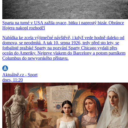
Sparta na turné v USA zažila ovace, bitku i naprostý bizár. Obránce
Hojera nakopl rozhodčí
Nabídka ke zcela výjimečné návštěvě, i když vede hodně daleko od
domova, se neodmítá. A tak 10. srpna 1926, tedy před sto lety, se
fotbalisté pražské Sparty na pozvání Sparty Chicago vydali přes
oceán do Ameriky. Nejprve vlakem do Barcelony a potom parníkem
Columbus do newyorského přístavu.
Aktuálně.cz - Sport
dnes, 11:20