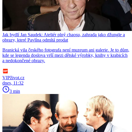
Jak bydlí Jan Saudek: Ateliér plný chaosu, zahrada jako džungle a
obrazy, které Pavlína odmítá prodat
Branická vila českého fotografa není muzeum ani galerie. Je to dům,
kde se legenda doslova vrší mezi dětské výrobky, knihy v krabicích
a nedokončené obrazy.
VIPživot.cz
dnes, 11:32
3 min