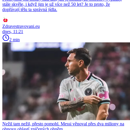
stále skvěle, i když jim je už více než 50 let? Je to proto, že
dopřávají tělu ta správná jídla.
Zdravestravovani.eu
dnes, 11:21
2 min
Nežil tam nežil, přesto pomohl. Messi věnoval přes dva miliony na
obnovu oblastí zničených ohněm