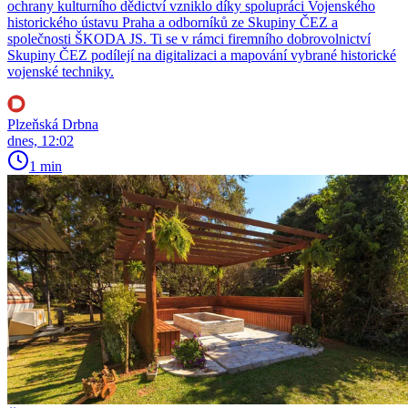
ochrany kulturního dědictví vzniklo díky spolupráci Vojenského
historického ústavu Praha a odborníků ze Skupiny ČEZ a
společnosti ŠKODA JS. Ti se v rámci firemního dobrovolnictví
Skupiny ČEZ podílejí na digitalizaci a mapování vybrané historické
vojenské techniky.
Plzeňská Drbna
dnes, 12:02
1 min