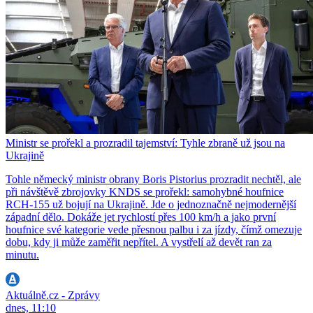
Ministr se prořekl a prozradil tajemství: Tyhle zbraně už jsou na
Ukrajině
Tohle německý ministr obrany Boris Pistorius prozradit nechtěl, ale
při návštěvě zbrojovky KNDS se prořekl: samohybné houfnice
RCH-155 už bojují na Ukrajině. Jde o jednoznačně nejmodernější
západní dělo. Dokáže jet rychlostí přes 100 km/h a jako první
houfnice své kategorie vede přesnou palbu i za jízdy, čímž omezuje
dobu, kdy ji může zaměřit nepřítel. A vystřelí až devět ran za
minutu.
Aktuálně.cz - Zprávy
dnes, 11:10