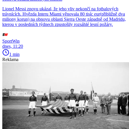
Lionel Messi znovu ukázal, že jeho vliv nekončí na fotbalových
trávnících. Hvězda Interu Miami věnovala 80 tisíc eur(přibližně dva
miliony korun) na obnovu oblasti Sierra Oeste západně od Madridu,
kterou v posledních týdnech zpustošily rozsáhlé lesní požáry.
SportWin
dnes, 11:20
1 min
Reklama