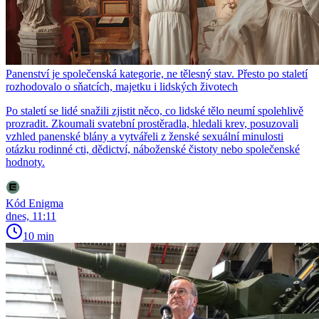
Panenství je společenská kategorie, ne tělesný stav. Přesto po staletí
rozhodovalo o sňatcích, majetku i lidských životech
Po staletí se lidé snažili zjistit něco, co lidské tělo neumí spolehlivě
prozradit. Zkoumali svatební prostěradla, hledali krev, posuzovali
vzhled panenské blány a vytvářeli z ženské sexuální minulosti
otázku rodinné cti, dědictví, náboženské čistoty nebo společenské
hodnoty.
Kód Enigma
dnes, 11:11
10 min