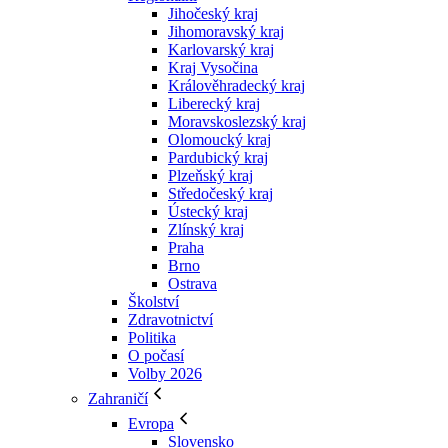
Jihočeský kraj
Jihomoravský kraj
Karlovarský kraj
Kraj Vysočina
Králověhradecký kraj
Liberecký kraj
Moravskoslezský kraj
Olomoucký kraj
Pardubický kraj
Plzeňský kraj
Středočeský kraj
Ústecký kraj
Zlínský kraj
Praha
Brno
Ostrava
Školství
Zdravotnictví
Politika
O počasí
Volby 2026
Zahraničí
Evropa
Slovensko