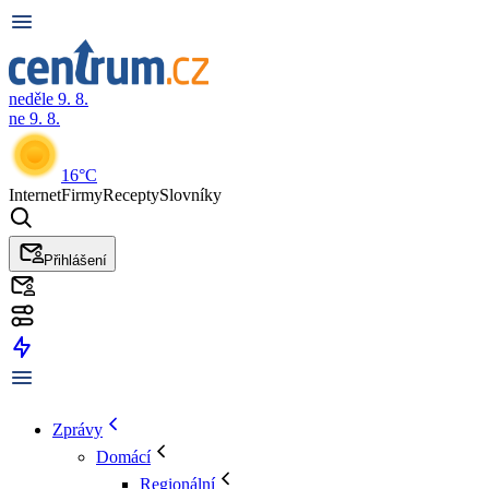
neděle 9. 8.
ne 9. 8.
16°C
Internet
Firmy
Recepty
Slovníky
Přihlášení
Zprávy
Domácí
Regionální