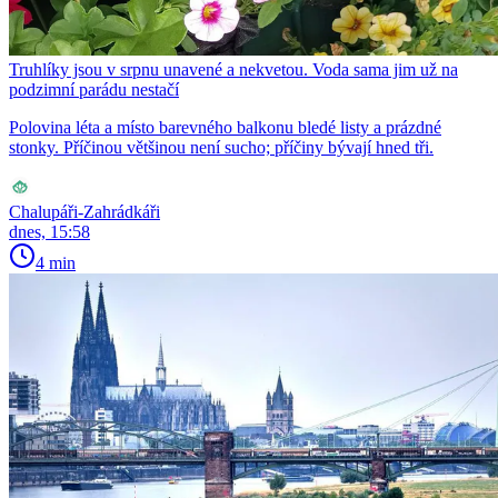
Truhlíky jsou v srpnu unavené a nekvetou. Voda sama jim už na
podzimní parádu nestačí
Polovina léta a místo barevného balkonu bledé listy a prázdné
stonky. Příčinou většinou není sucho; příčiny bývají hned tři.
Chalupáři-Zahrádkáři
dnes, 15:58
4 min