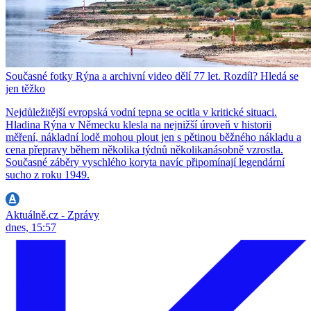
Současné fotky Rýna a archivní video dělí 77 let. Rozdíl? Hledá se
jen těžko
Nejdůležitější evropská vodní tepna se ocitla v kritické situaci.
Hladina Rýna v Německu klesla na nejnižší úroveň v historii
měření, nákladní lodě mohou plout jen s pětinou běžného nákladu a
cena přepravy během několika týdnů několikanásobně vzrostla.
Současné záběry vyschlého koryta navíc připomínají legendární
sucho z roku 1949.
Aktuálně.cz - Zprávy
dnes, 15:57