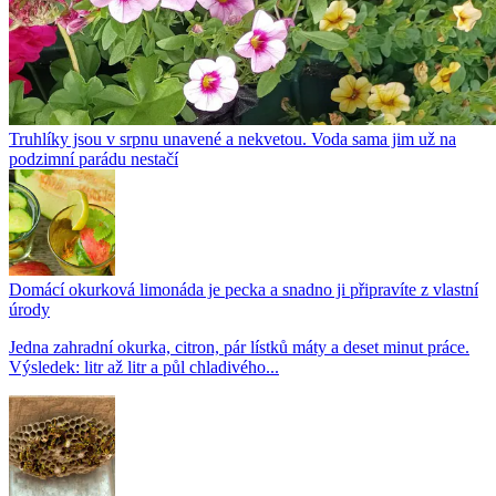
Truhlíky jsou v srpnu unavené a nekvetou. Voda sama jim už na
podzimní parádu nestačí
Domácí okurková limonáda je pecka a snadno ji připravíte z vlastní
úrody
Jedna zahradní okurka, citron, pár lístků máty a deset minut práce.
Výsledek: litr až litr a půl chladivého...