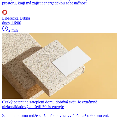
prostoru, kraji má zajistit energetickou soběstačnost.
Liberecká Drbna
dnes, 16:00
2 min
Český patent na zateplení domu dobývá svět. Je extrémně
nízkonákladový a ušetří 50 % energie
Zateplení domu může snížit náklady za vytápění až o 60 procent.