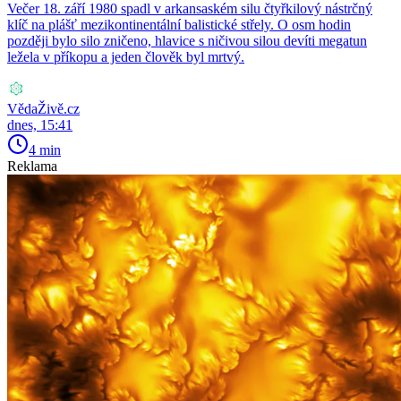
Večer 18. září 1980 spadl v arkansaském silu čtyřkilový nástrčný
klíč na plášť mezikontinentální balistické střely. O osm hodin
později bylo silo zničeno, hlavice s ničivou silou devíti megatun
ležela v příkopu a jeden člověk byl mrtvý.
VědaŽivě.cz
dnes, 15:41
4 min
Reklama