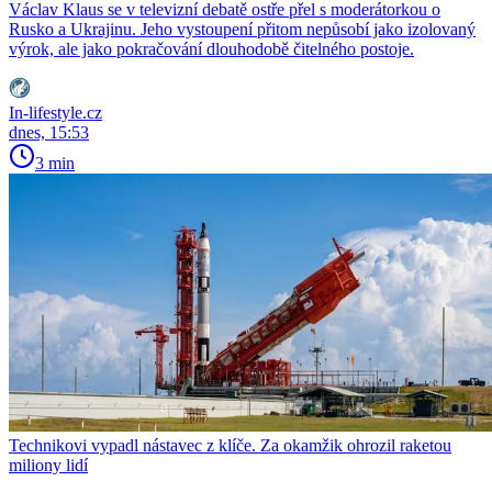
Václav Klaus se v televizní debatě ostře přel s moderátorkou o
Rusko a Ukrajinu. Jeho vystoupení přitom nepůsobí jako izolovaný
výrok, ale jako pokračování dlouhodobě čitelného postoje.
In-lifestyle.cz
dnes, 15:53
3 min
Technikovi vypadl nástavec z klíče. Za okamžik ohrozil raketou
miliony lidí