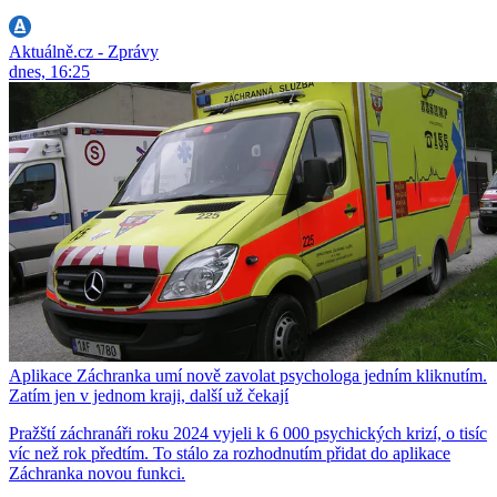
Aktuálně.cz - Zprávy
dnes, 16:25
Aplikace Záchranka umí nově zavolat psychologa jedním kliknutím.
Zatím jen v jednom kraji, další už čekají
Pražští záchranáři roku 2024 vyjeli k 6 000 psychických krizí, o tisíc
víc než rok předtím. To stálo za rozhodnutím přidat do aplikace
Záchranka novou funkci.