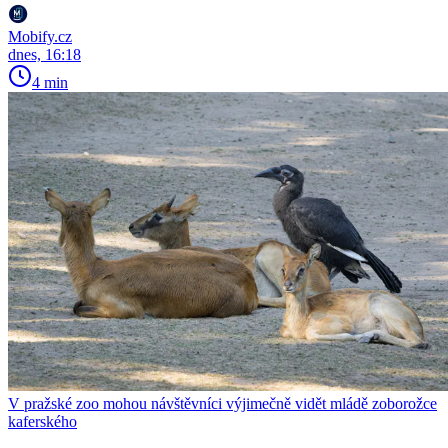
Mobify.cz
dnes, 16:18
4 min
V pražské zoo mohou návštěvníci výjimečně vidět mládě zoborožce
kaferského