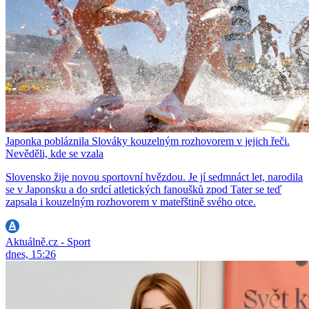
Japonka pobláznila Slováky kouzelným rozhovorem v jejich řeči.
Nevěděli, kde se vzala
Slovensko žije novou sportovní hvězdou. Je jí sedmnáct let, narodila
se v Japonsku a do srdcí atletických fanoušků zpod Tater se teď
zapsala i kouzelným rozhovorem v mateřštině svého otce.
Aktuálně.cz - Sport
dnes, 15:26