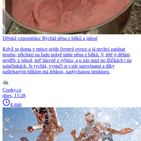
Dětská vzpomínka: Rychlá pěna z bílků a jahod
Když se doma v misce sejde čerstvé ovoce a já nechci zapínat
troubu, přichází na řadu právě tahle pěna z bílků. V létě ji dělám
nejdřív z jahod, teď hlavně z rybízu, a u nás mizí po lžičkách i na
palačinkách. Je rychlá, vystačí si s pár surovinami a díky
našlehaným bílkům má lehkou, nadýchanou strukturu.
Cooky.cz
dnes, 15:28
4 min