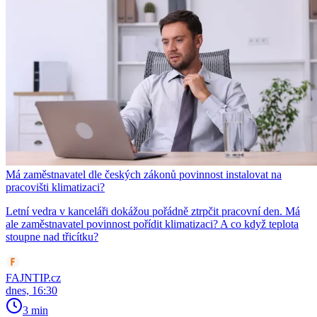
Má zaměstnavatel dle českých zákonů povinnost instalovat na
pracovišti klimatizaci?
Letní vedra v kanceláři dokážou pořádně ztrpčit pracovní den. Má
ale zaměstnavatel povinnost pořídit klimatizaci? A co když teplota
stoupne nad třicítku?
FAJNTIP.cz
dnes, 16:30
3 min