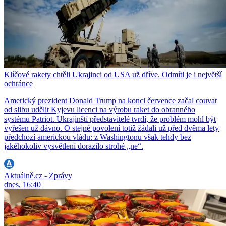
Klíčové rakety chtěli Ukrajinci od USA už dříve. Odmítl je i největší
ochránce
Americký prezident Donald Trump na konci července začal couvat
od slibu udělit Kyjevu licenci na výrobu raket do obranného
systému Patriot. Ukrajinští představitelé tvrdí, že problém mohl být
vyřešen už dávno. O stejné povolení totiž žádali už před dvěma lety
předchozí americkou vládu: z Washingtonu však tehdy bez
jakéhokoliv vysvětlení dorazilo strohé „ne“.
Aktuálně.cz - Zprávy
dnes, 16:40