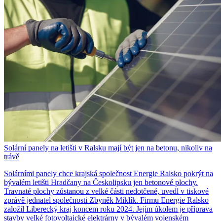
Solární panely na letišti v Ralsku mají být jen na betonu, nikoliv na
trávě
Solárními panely chce krajská společnost Energie Ralsko pokrýt na
bývalém letišti Hradčany na Českolipsku jen betonové plochy.
Travnaté plochy zůstanou z velké části nedotčené, uvedl v tiskové
zprávě jednatel společnosti Zbyněk Miklík. Firmu Energie Ralsko
založil Liberecký kraj koncem roku 2024. Jejím úkolem je příprava
stavby velké fotovoltaické elektrárny v bývalém vojenském