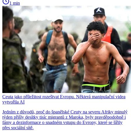
1 min
Ceuta jako příležitost rozeštvat Evropu. Některá manipulační videa
vytvořila AI
Jedním z důvodů, proč do španělské Ceuty na severu Afriky minulý
týden přišly desítky tisíc migrantů z Maroka, byly pravděpodobně i
fámy a dezinformace o snadném vstupu do Evropy, které se šířily
přes sociální sítě.