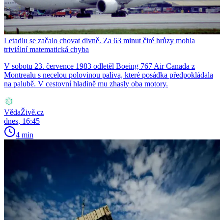
Letadlu se začalo chovat divně. Za 63 minut čiré hrůzy mohla
triviální matematická chyba
V sobotu 23. července 1983 odletěl Boeing 767 Air Canada z
Montrealu s necelou polovinou paliva, které posádka předpokládala
na palubě. V cestovní hladině mu zhasly oba motory.
VědaŽivě.cz
dnes, 16:45
4 min