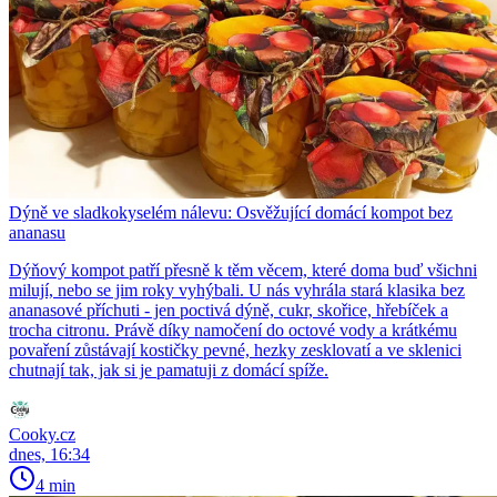
Dýně ve sladkokyselém nálevu: Osvěžující domácí kompot bez
ananasu
Dýňový kompot patří přesně k těm věcem, které doma buď všichni
milují, nebo se jim roky vyhýbali. U nás vyhrála stará klasika bez
ananasové příchuti - jen poctivá dýně, cukr, skořice, hřebíček a
trocha citronu. Právě díky namočení do octové vody a krátkému
povaření zůstávají kostičky pevné, hezky zesklovatí a ve sklenici
chutnají tak, jak si je pamatuji z domácí spíže.
Cooky.cz
dnes, 16:34
4 min