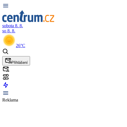
sobota 8. 8.
so 8. 8.
26°C
Přihlášení
Reklama