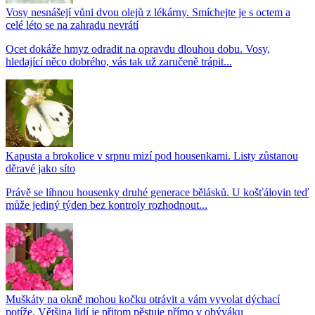
Vosy nesnášejí vůni dvou olejů z lékárny. Smíchejte je s octem a
celé léto se na zahradu nevrátí
Ocet dokáže hmyz odradit na opravdu dlouhou dobu. Vosy,
hledající něco dobrého, vás tak už zaručeně trápit...
Kapusta a brokolice v srpnu mizí pod housenkami. Listy zůstanou
děravé jako síto
Právě se líhnou housenky druhé generace bělásků. U košťálovin teď
může jediný týden bez kontroly rozhodnout...
Muškáty na okně mohou kočku otrávit a vám vyvolat dýchací
potíže. Většina lidí je přitom pěstuje přímo v obýváku