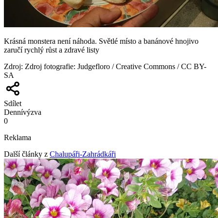
Krásná monstera není náhoda. Světlé místo a banánové hnojivo
zaručí rychlý růst a zdravé listy
Zdroj
:
Zdroj fotografie: Judgefloro / Creative Commons / CC BY-
SA
Sdílet
Denní
výzva
0
Reklama
Další články z
Chalupáři-Zahrádkáři