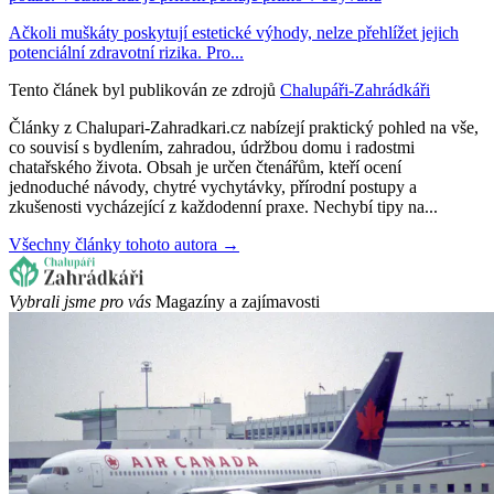
Ačkoli muškáty poskytují estetické výhody, nelze přehlížet jejich
potenciální zdravotní rizika. Pro...
Tento článek byl publikován ze zdrojů
Chalupáři-Zahrádkáři
Články z Chalupari-Zahradkari.cz nabízejí praktický pohled na vše,
co souvisí s bydlením, zahradou, údržbou domu i radostmi
chatařského života. Obsah je určen čtenářům, kteří ocení
jednoduché návody, chytré vychytávky, přírodní postupy a
zkušenosti vycházející z každodenní praxe. Nechybí tipy na...
Všechny články tohoto autora →
Vybrali jsme pro vás
Magazíny a zajímavosti