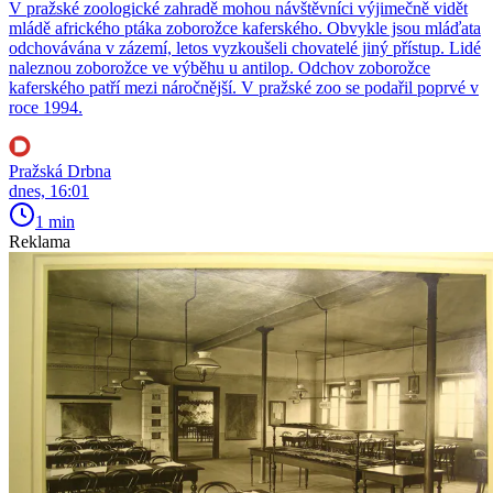
V pražské zoologické zahradě mohou návštěvníci výjimečně vidět
mládě afrického ptáka zoborožce kaferského. Obvykle jsou mláďata
odchovávána v zázemí, letos vyzkoušeli chovatelé jiný přístup. Lidé
naleznou zoborožce ve výběhu u antilop. Odchov zoborožce
kaferského patří mezi náročnější. V pražské zoo se podařil poprvé v
roce 1994.
Pražská Drbna
dnes, 16:01
1 min
Reklama