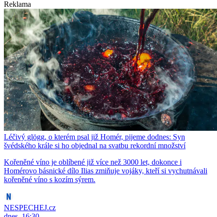
Reklama
Léčivý glögg, o kterém psal již Homér, pijeme dodnes: Syn
švédského krále si ho objednal na svatbu rekordní množství
Kořeněné víno je oblíbené již více než 3000 let, dokonce i
Homérovo básnické dílo Ilias zmiňuje vojáky, kteří si vychutnávali
kořeněné víno s kozím sýrem.
NESPECHEJ.cz
dnes, 16:30