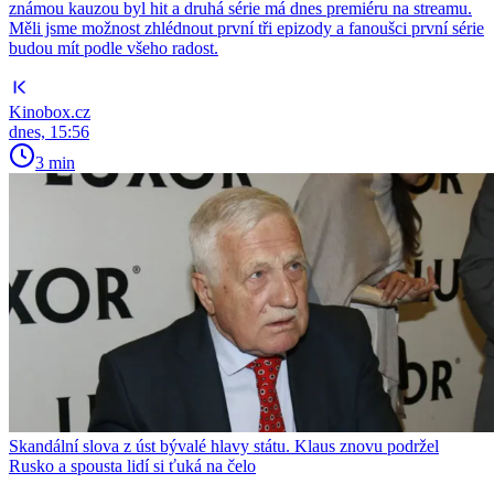
známou kauzou byl hit a druhá série má dnes premiéru na streamu.
Měli jsme možnost zhlédnout první tři epizody a fanoušci první série
budou mít podle všeho radost.
Kinobox.cz
dnes, 15:56
3 min
Skandální slova z úst bývalé hlavy státu. Klaus znovu podržel
Rusko a spousta lidí si ťuká na čelo