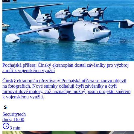
Pochajská příšera: Čínský ekranoplán dostal závěsníky pro výzbroj
a míří k vojenskému využití
Čínský ekranoplán přezdívaný Pochajská příšera se znovu objevil
na fotografiích. Nové snímky odhalují čtyři závěsníky a čtyři
turbovrtulové motory, což naznačuje možný posun projektu směrem
k vojenskému využití.
Securitytech
dnes, 16:00
3 min