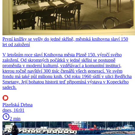
První knížky se vešly do jedné skříně, městská knihovna slaví 150
let od založení
V letošním roce slaví Knihovna města Plzně 150. výročí svého
založení. Od skromných počátků v jedné skříni se postupně
proměnila v moderní kulturní, vzdělávací a komunitní instituci,
kterou ročně navštíví 300 tisíc čtenářů všech generací. Ve svém
fondu má také půl milionu knih. Od roku 1960 sídlí v ulici Bedřicha
Smetany. Její bohatou historii teď připomíná výstava v Kopeckého
sadech.
Plzeňská Drbna
dnes, 16:01
2 min