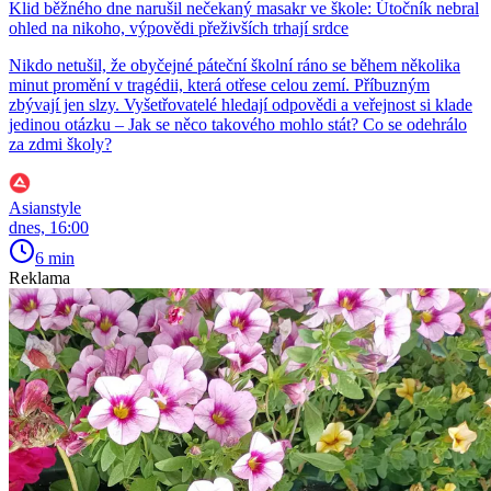
Klid běžného dne narušil nečekaný masakr ve škole: Útočník nebral
ohled na nikoho, výpovědi přeživších trhají srdce
Nikdo netušil, že obyčejné páteční školní ráno se během několika
minut promění v tragédii, která otřese celou zemí. Příbuzným
zbývají jen slzy. Vyšetřovatelé hledají odpovědi a veřejnost si klade
jedinou otázku – Jak se něco takového mohlo stát? Co se odehrálo
za zdmi školy?
Asianstyle
dnes, 16:00
6 min
Reklama