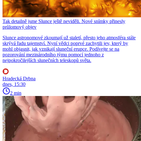
Tak detailně jsme Slunce ještě neviděli. Nové snímky přinesly
průlomový objev
Slunce astronomové zkoumají už staletí, přesto jeho atmosféra stále
skrývá řadu tajemství. Nyní vědci poprvé zachytili jev, který by
mohl objasnit, jak vznikají sluneční erupce. Podívejte se na
pozorování mezinárodního týmu pomocí jednoho z
nejpokročilejších slunečních teleskopů světa.
Hradecká Drbna
dnes, 15:30
2 min