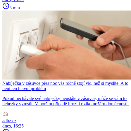
3 min
Nabíječka v zásuvce přes noc vás ročně stojí víc, než si myslíte. A to
není ten hlavní problém
Pokud necháváte své nabíječky neustále v zásuvce, může se vám to
nehezky vymstít. V horším případě hrozí i riziko požáru domácnosti.
adbz.cz
dnes, 16:25