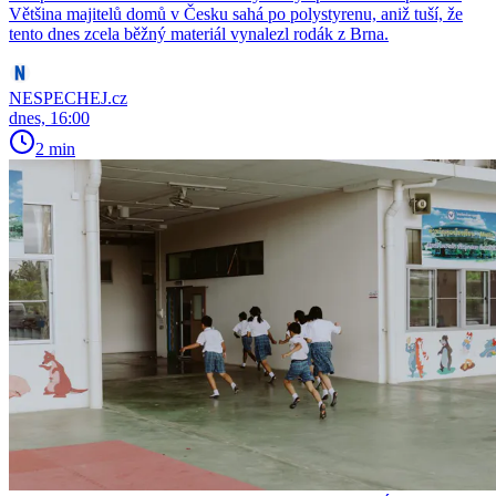
Většina majitelů domů v Česku sahá po polystyrenu, aniž tuší, že
tento dnes zcela běžný materiál vynalezl rodák z Brna.
NESPECHEJ.cz
dnes, 16:00
2 min