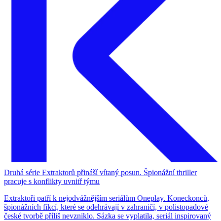
Druhá série Extraktorů přináší vítaný posun. Špionážní thriller
pracuje s konflikty uvnitř týmu
Extraktoři patří k nejodvážnějším seriálům Oneplay. Koneckonců,
špionážních fikcí, které se odehrávají v zahraničí, v polistopadové
české tvorbě příliš nevzniklo. Sázka se vyplatila, seriál inspirovaný