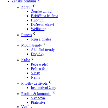
Ženské centrum
Zdraví
Ženské zdraví
Babiččina lékárna
Hubnutí
Duševní zdraví
Wellbeing
Fitness
Jóga a pilates
Módní trendy
Aktuální trendy
Doplňky
Krása
Péče o pleť
Péče o tělo
Vlasy
Nehty
Příběhy ze života
Inspirativní ženy
Rodina & komunita
Výchova
Přátelství
Vztahy