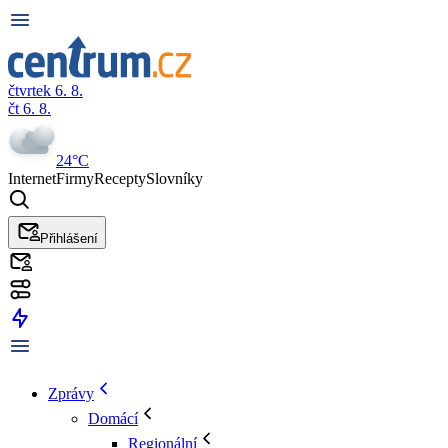
čtvrtek 6. 8.
čt 6. 8.
24°C
Internet
Firmy
Recepty
Slovníky
Přihlášení
Zprávy
Domácí
Regionální