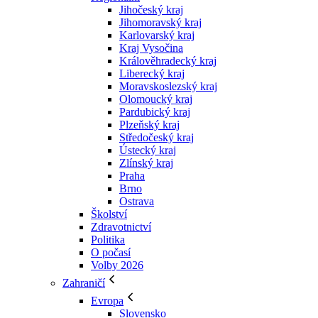
Jihočeský kraj
Jihomoravský kraj
Karlovarský kraj
Kraj Vysočina
Králověhradecký kraj
Liberecký kraj
Moravskoslezský kraj
Olomoucký kraj
Pardubický kraj
Plzeňský kraj
Středočeský kraj
Ústecký kraj
Zlínský kraj
Praha
Brno
Ostrava
Školství
Zdravotnictví
Politika
O počasí
Volby 2026
Zahraničí
Evropa
Slovensko