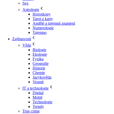
Sex
Astrologie
Horoskopy
Tarot a karty
Andělé a tajemná znamení
Numerologie
Tajemno
Zajímavosti
Věda
Biologie
Ekologie
Fyzika
Geografie
Historie
Chemie
Jazykověda
Vesmír
IT a technologie
Digital
Mobil
Technologie
Trendy
True crime