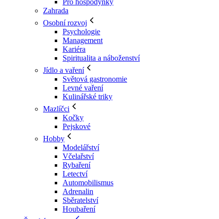
Pro hospodyňky
Zahrada
Osobní rozvoj
Psychologie
Management
Kariéra
Spiritualita a náboženství
Jídlo a vaření
Světová gastronomie
Levné vaření
Kulinářské triky
Mazlíčci
Kočky
Pejskové
Hobby
Modelářství
Včelařství
Rybaření
Letectví
Automobilismus
Adrenalin
Sběratelství
Houbaření