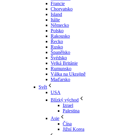
Francie
Chorvatsko
Island
Itálie
Německo
Polsko
Rakousko
Řecko
Rusko
Španělsko
Švédsko
Velká Británie
Rumunsko
Válka na Ukrajině
Maďarsko
Svět
USA
Blízký východ
Izrael
Palestina
Asie
Čína
Jižní Korea