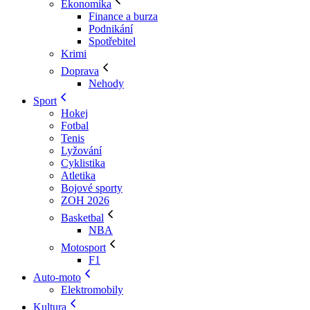
Ekonomika
Finance a burza
Podnikání
Spotřebitel
Krimi
Doprava
Nehody
Sport
Hokej
Fotbal
Tenis
Lyžování
Cyklistika
Atletika
Bojové sporty
ZOH 2026
Basketbal
NBA
Motosport
F1
Auto-moto
Elektromobily
Kultura