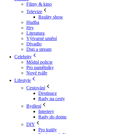
Filmy & kino
Televize
Reality show
Hudba
Hry
Literatura
Výtvarné umění
Divadlo
Digi a stream
Celebrity
Módní policie
Pro pamětníky
Nové tváře
Lifestyle
Cestování
Destinace
Rady na cesty
Bydlení
Interiery
Rady do domu
DIY
Pro kutily