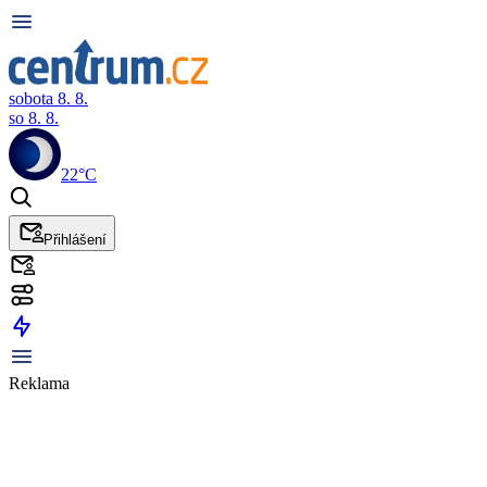
sobota 8. 8.
so 8. 8.
22°C
Přihlášení
Reklama