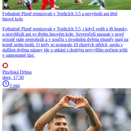
Fotbalisté Plzně remizovali v Teplicích 5:5 a nevyhráli ani třetí
ligové kolo
Fotbalisté Plzně remizovali v Teplicích 5:5, i když vedli o tři branky,
a nezvítězili ani ve třetím ligovém kole. Severočeši naopak v nové
sezoně stále neprohráli a v součtu s úvodními dvěma triumfy mají na
kontě sedm bodů. O trefy se postaralo 10 různých střelců, spolu s
dalšími dvěma zápasy jde o utkání s druhým nejvyšším počtem gólů
v samostatné lize.
Plzeňská Drbna
dnes, 17:30
3 min