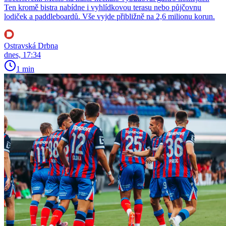
Ten kromě bistra nabídne i vyhlídkovou terasu nebo půjčovnu
lodiček a paddleboardů. Vše vyjde přibližně na 2,6 milionu korun.
Ostravská Drbna
dnes, 17:34
1 min