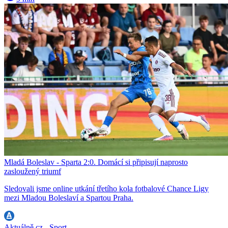
Mladá Boleslav - Sparta 2:0. Domácí si připisují naprosto
zasloužený triumf
Sledovali jsme online utkání třetího kola fotbalové Chance Ligy
mezi Mladou Boleslaví a Spartou Praha.
Aktuálně.cz - Sport