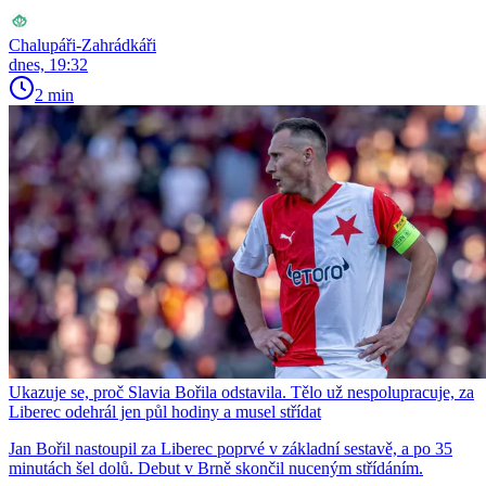
Chalupáři-Zahrádkáři
dnes, 19:32
2 min
Ukazuje se, proč Slavia Bořila odstavila. Tělo už nespolupracuje, za
Liberec odehrál jen půl hodiny a musel střídat
Jan Bořil nastoupil za Liberec poprvé v základní sestavě, a po 35
minutách šel dolů. Debut v Brně skončil nuceným střídáním.