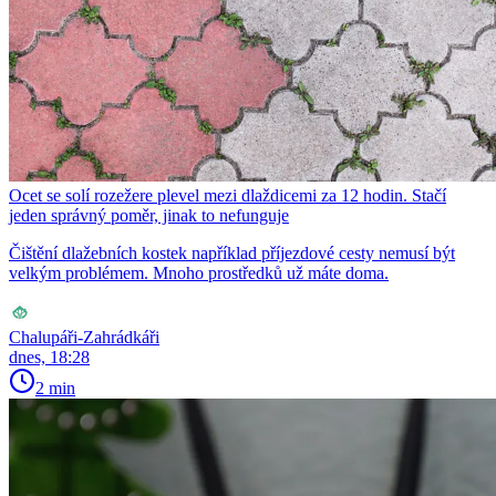
Ocet se solí rozežere plevel mezi dlaždicemi za 12 hodin. Stačí
jeden správný poměr, jinak to nefunguje
Čištění dlažebních kostek například příjezdové cesty nemusí být
velkým problémem. Mnoho prostředků už máte doma.
Chalupáři-Zahrádkáři
dnes, 18:28
2 min