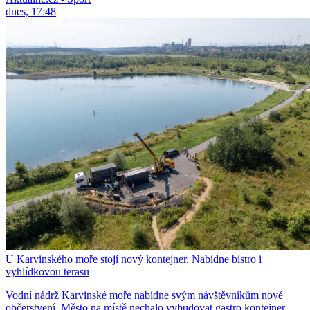
dnes, 17:48
U Karvinského moře stojí nový kontejner. Nabídne bistro i
vyhlídkovou terasu
Vodní nádrž Karvinské moře nabídne svým návštěvníkům nové
občerstvení. Město na místě nechalo vybudovat gastro kontejner.