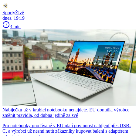
SportyŽivě
dnes, 19:19
3 min
Nabíječku už v krabici notebooku nenajdete. EU donutila výrobce
změnit pravidla, od dubna jedině za své
Pro notebooky prodávané v EU platí povinnost nabíjení přes USB-
C, a výrobci už nesmí nutit zákazníky kupovat balení s adaptérem