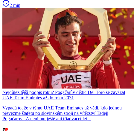
2 min
Nejdůležitější podpis roku? Pogačarův dědic Del Toro se zavázal
UAE Team Emirates až do roku 2031
Vypadá to, že v týmu UAE Team Emirates už vědí, kdo jednou
převezme štafetu po slovinském stroji na vítězství Tadeji
Pogačarovi. A není mu ještě ani třiadvacet let...