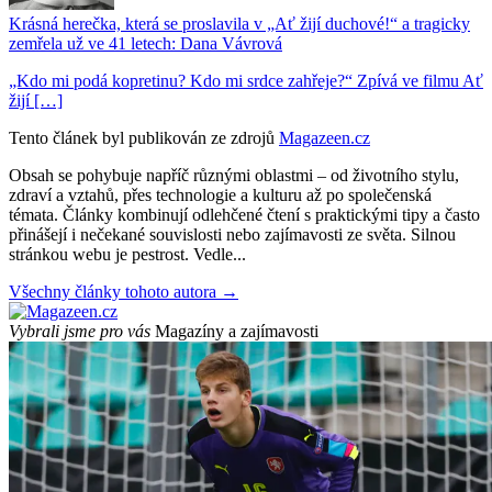
Krásná herečka, která se proslavila v „Ať žijí duchové!“ a tragicky
zemřela už ve 41 letech: Dana Vávrová
„Kdo mi podá kopretinu? Kdo mi srdce zahřeje?“ Zpívá ve filmu Ať
žijí […]
Tento článek byl publikován ze zdrojů
Magazeen.cz
Obsah se pohybuje napříč různými oblastmi – od životního stylu,
zdraví a vztahů, přes technologie a kulturu až po společenská
témata. Články kombinují odlehčené čtení s praktickými tipy a často
přinášejí i nečekané souvislosti nebo zajímavosti ze světa. Silnou
stránkou webu je pestrost. Vedle...
Všechny články tohoto autora →
Vybrali jsme pro vás
Magazíny a zajímavosti