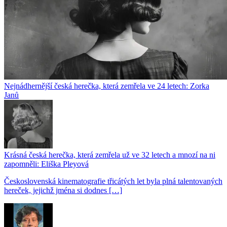
Nejnádhernější česká herečka, která zemřela ve 24 letech: Zorka
Janů
Krásná česká herečka, která zemřela už ve 32 letech a mnozí na ni
zapomněli: Eliška Pleyová
Československá kinematografie třicátých let byla plná talentovaných
hereček, jejichž jména si dodnes […]