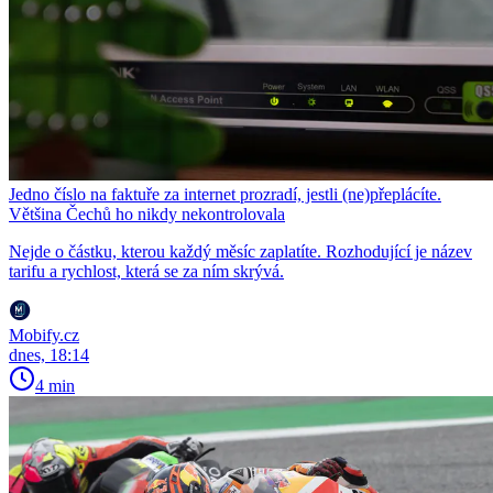
Jedno číslo na faktuře za internet prozradí, jestli (ne)přeplácíte.
Většina Čechů ho nikdy nekontrolovala
Nejde o částku, kterou každý měsíc zaplatíte. Rozhodující je název
tarifu a rychlost, která se za ním skrývá.
Mobify.cz
dnes, 18:14
4 min