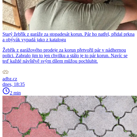
Starý žebřík z garáže za stopadesát korun. Pár ho natřel, přidal prkna
a obývák vypadá jako z katalogu
Žebřík z garážového prodeje za korun přetvořil pár v nádhernou
polici. Zabralo jim to jen chvilku a stálo je to pár korun. Navíc se
teď každé návštěvě svým dílem můžou pochlubit.
adbz.cz
dnes, 18:35
2 min