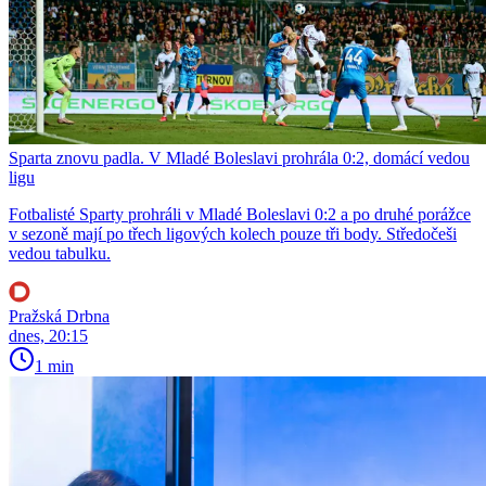
Sparta znovu padla. V Mladé Boleslavi prohrála 0:2, domácí vedou
ligu
Fotbalisté Sparty prohráli v Mladé Boleslavi 0:2 a po druhé porážce
v sezoně mají po třech ligových kolech pouze tři body. Středočeši
vedou tabulku.
Pražská Drbna
dnes, 20:15
1 min