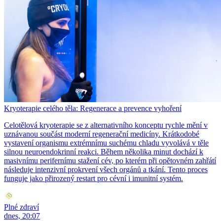
Kryoterapie celého těla: Regenerace a prevence vyhoření
Celotělová kryoterapie se z alternativního konceptu rychle mění v
uznávanou součást moderní regenerační medicíny. Krátkodobé
vystavení organismu extrémnímu suchému chladu vyvolává v těle
silnou neuroendokrinní reakci. Během několika minut dochází k
masivnímu perifernímu stažení cév, po kterém při opětovném zahřátí
následuje intenzivní prokrvení všech orgánů a tkání. Tento proces
funguje jako přirozený restart pro cévní i imunitní systém.
Plné zdraví
dnes, 20:07