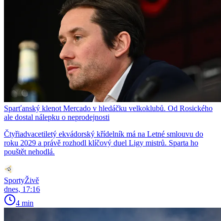
Sparťanský klenot Mercado v hledáčku velkoklubů. Od Rosického
ale dostal nálepku o neprodejnosti
Čtyřiadvacetiletý ekvádorský křídelník má na Letné smlouvu do
roku 2029 a právě rozhodl klíčový duel Ligy mistrů. Sparta ho
pouštět nehodlá.
SportyŽivě
dnes, 17:16
4 min