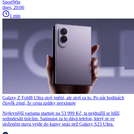
SportWin
dnes, 20:06
1 min
Galaxy Z Fold8 Ultra stojí jmění, ale stojí za to. Po pár hodinách
člověk zjistí, že cesta zpátky neexistuje
Nejlevnější varianta startuje na 53 999 Kč, ta nejdražší se blíží
sedmdesáti tisícům. Samsung za to dává telefon, který se ve
složeném stavu vejde do kapsy snáz než Galaxy S23 Ultra.