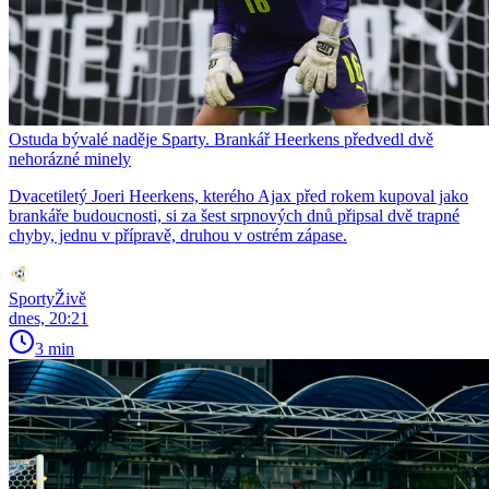
Ostuda bývalé naděje Sparty. Brankář Heerkens předvedl dvě
nehorázné minely
Dvacetiletý Joeri Heerkens, kterého Ajax před rokem kupoval jako
brankáře budoucnosti, si za šest srpnových dnů připsal dvě trapné
chyby, jednu v přípravě, druhou v ostrém zápase.
SportyŽivě
dnes, 20:21
3 min