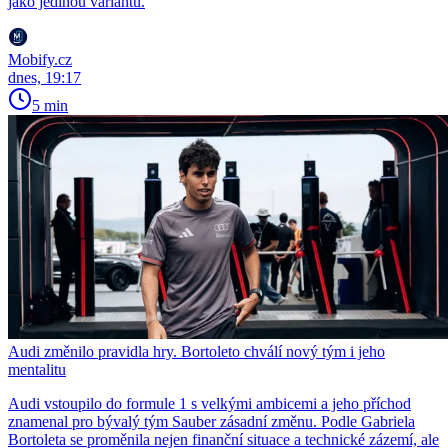
jako jedinou variantu.
Mobify.cz
dnes, 19:17
5 min
Audi změnilo pravidla hry. Bortoleto chválí nový tým i jeho
mentalitu
Audi vstoupilo do formule 1 s velkými ambicemi a jeho příchod
znamenal pro bývalý tým Sauber zásadní změnu. Podle Gabriela
Bortoleta se proměnila nejen finanční situace a technické zázemí, ale