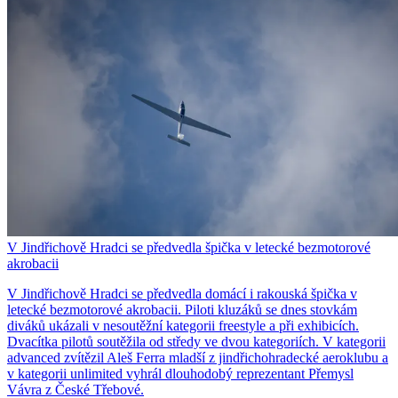
V Jindřichově Hradci se předvedla špička v letecké bezmotorové
akrobacii
V Jindřichově Hradci se předvedla domácí i rakouská špička v
letecké bezmotorové akrobacii. Piloti kluzáků se dnes stovkám
diváků ukázali v nesoutěžní kategorii freestyle a při exhibicích.
Dvacítka pilotů soutěžila od středy ve dvou kategoriích. V kategorii
advanced zvítězil Aleš Ferra mladší z jindřichohradecké aeroklubu a
v kategorii unlimited vyhrál dlouhodobý reprezentant Přemysl
Vávra z České Třebové.