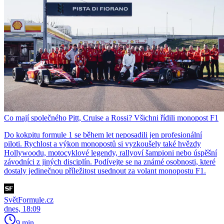
Co mají společného Pitt, Cruise a Rossi? Všichni řídili monopost F1
Do kokpitu formule 1 se během let neposadili jen profesionální
piloti. Rychlost a výkon monopostů si vyzkoušely také hvězdy
Hollywoodu, motocyklové legendy, rallyoví šampioni nebo úspěšní
závodníci z jiných disciplín. Podívejte se na známé osobnosti, které
dostaly jedinečnou příležitost usednout za volant monopostu F1.
SvětFormule.cz
dnes, 18:09
9 min