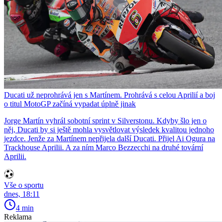
Ducati už neprohrává jen s Martínem. Prohrává s celou Aprilií a boj
o titul MotoGP začíná vypadat úplně jinak
Jorge Martín vyhrál sobotní sprint v Silverstonu. Kdyby šlo jen o
něj, Ducati by si ještě mohla vysvětlovat výsledek kvalitou jednoho
jezdce. Jenže za Martínem nepřijela další Ducati. Přijel Ai Ogura na
Trackhouse Aprilii. A za ním Marco Bezzecchi na druhé tovární
Aprilii.
Vše o sportu
dnes, 18:11
4 min
Reklama