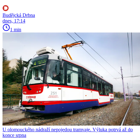
Budějcká Drbna
dnes, 17:14
1 min
U olomouckého nádraží nepojedou tramvaje. Výluka potrvá až do
konce srpna