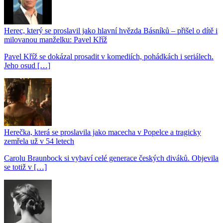
Herec, který se proslavil jako hlavní hvězda Básníků – přišel o dítě i
milovanou manželku: Pavel Kříž
Pavel Kříž se dokázal prosadit v komediích, pohádkách i seriálech.
Jeho osud […]
Herečka, která se proslavila jako macecha v Popelce a tragicky
zemřela už v 54 letech
Carolu Braunbock si vybaví celé generace českých diváků. Objevila
se totiž v […]