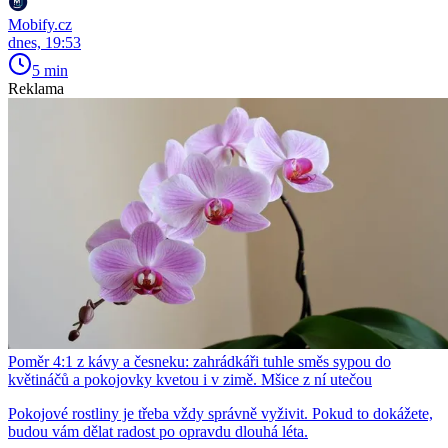
Mobify.cz
dnes, 19:53
5 min
Reklama
Poměr 4:1 z kávy a česneku: zahrádkáři tuhle směs sypou do
květináčů a pokojovky kvetou i v zimě. Mšice z ní utečou
Pokojové rostliny je třeba vždy správně vyživit. Pokud to dokážete,
budou vám dělat radost po opravdu dlouhá léta.