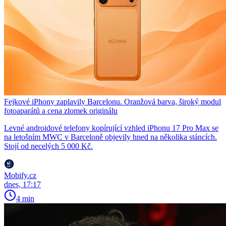
Fejkové iPhony zaplavily Barcelonu. Oranžová barva, široký modul
fotoaparátů a cena zlomek originálu
Levné androidové telefony kopírující vzhled iPhonu 17 Pro Max se
na letošním MWC v Barceloně objevily hned na několika stáncích.
Stojí od necelých 5 000 Kč.
Mobify.cz
dnes, 17:17
4 min