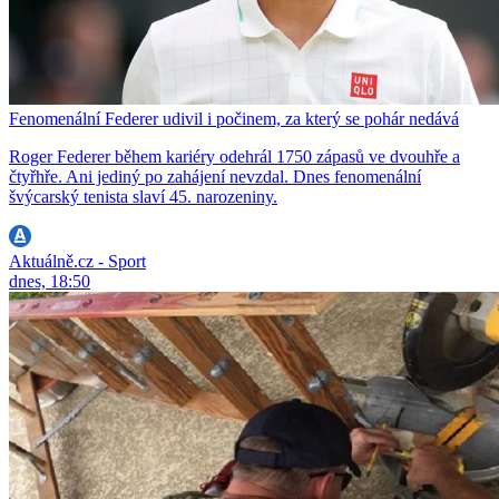
Fenomenální Federer udivil i počinem, za který se pohár nedává
Roger Federer během kariéry odehrál 1750 zápasů ve dvouhře a
čtyřhře. Ani jediný po zahájení nevzdal. Dnes fenomenální
švýcarský tenista slaví 45. narozeniny.
Aktuálně.cz - Sport
dnes, 18:50