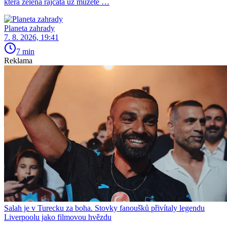
která zelená rajčata už můžete …
Planeta zahrady
7. 8. 2026, 19:41
7 min
Reklama
Salah je v Turecku za boha. Stovky fanoušků přivítaly legendu
Liverpoolu jako filmovou hvězdu