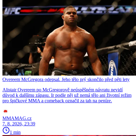
Overeem McGregora odepsal. Jeho tělo prý skončilo před pěti lety
Alistair Overeem po McGregorově neúspěšném návratu nevidí
důvod k dalšímu zápasu. Ir podle něj už nemá tělo ani životní režim
pro špičkové MMA a comeback označil za tah na peníze.
MMAMAG.cz
7. 8. 2026, 23:39
1 min