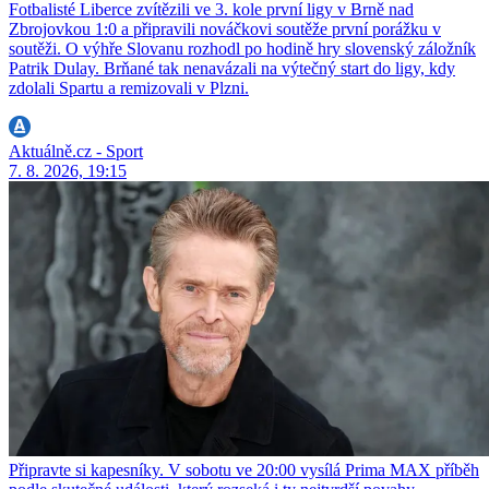
Fotbalisté Liberce zvítězili ve 3. kole první ligy v Brně nad
Zbrojovkou 1:0 a připravili nováčkovi soutěže první porážku v
soutěži. O výhře Slovanu rozhodl po hodině hry slovenský záložník
Patrik Dulay. Brňané tak nenavázali na výtečný start do ligy, kdy
zdolali Spartu a remizovali v Plzni.
Aktuálně.cz - Sport
7. 8. 2026, 19:15
Připravte si kapesníky. V sobotu ve 20:00 vysílá Prima MAX příběh