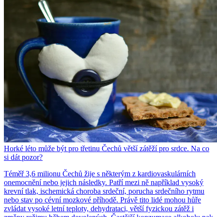
Horké léto může být pro třetinu Čechů větší zátěží pro srdce. Na co
si dát pozor?
Téměř 3,6 milionu Čechů žije s některým z kardiovaskulárních
onemocnění nebo jejich následky. Patří mezi ně například vysoký
krevní tlak, ischemická choroba srdeční, porucha srdečního rytmu
nebo stav po cévní mozkové příhodě. Právě tito lidé mohou hůře
zvládat vysoké letní teploty, dehydrataci, větší fyzickou zátěž i