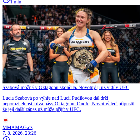
1 min
Szabová možná v Oktagonu skončila. Novotný ji už vidí v UFC
Lucia Szabová po výhře nad Lucií Pudilovou dál drží
neporazitelnost i dva pásy Oktagonu. Ondřej Novotný teď připustil,
že její další zápas už může přijít v UFC.
MMAMAG.cz
7. 8. 2026, 23:26