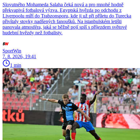
Slovutného Mohameda Salaha čeká nová a pro mnohé hodně
překvapivá fotbalová výzva. Egyptská hvězda po odchodu z
Liverpoolu míří do Trabzonsporu, kde ji už při příletu do Turecka
přivítaly stovky nadšených fanoušků. Na istanbulském letišti
panovala atmosféra, jaká se běžně pojí spíš s příjezdem světové
hudební hvězdy než fotbalisty.
SportWin
7. 8. 2026, 19:41
1 min