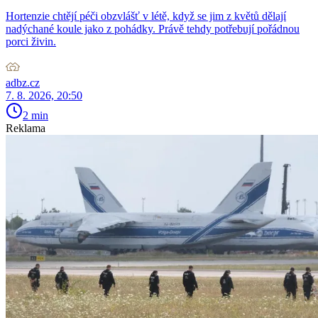
Hortenzie chtějí péči obzvlášť v létě, když se jim z květů dělají
nadýchané koule jako z pohádky. Právě tehdy potřebují pořádnou
porci živin.
adbz.cz
7. 8. 2026, 20:50
2 min
Reklama