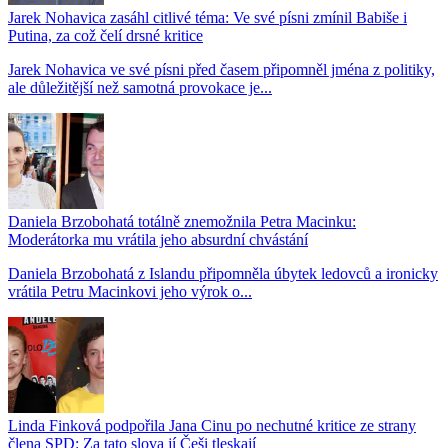
Jarek Nohavica zasáhl citlivé téma: Ve své písni zmínil Babiše i
Putina, za což čelí drsné kritice
Jarek Nohavica ve své písni před časem připomněl jména z politiky,
ale důležitější než samotná provokace je...
Daniela Brzobohatá totálně znemožnila Petra Macinku:
Moderátorka mu vrátila jeho absurdní chvástání
Daniela Brzobohatá z Islandu připomněla úbytek ledovců a ironicky
vrátila Petru Macinkovi jeho výrok o...
Linda Finková podpořila Jana Cinu po nechutné kritice ze strany
člena SPD: Za tato slova jí Češi tleskají