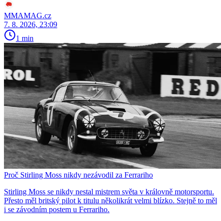
MMAMAG.cz
7. 8. 2026, 23:09
1 min
Proč Stirling Moss nikdy nezávodil za Ferrariho
Stirling Moss se nikdy nestal mistrem světa v královně motorsportu.
Přesto měl britský pilot k titulu několikrát velmi blízko. Stejně to měl
i se závodním postem u Ferrariho.