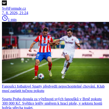
SvětFormule.cz
7. 8. 2026, 21:24
1 min
Fanoušci fotbalové Sparty předvedli nepochopitelné chování. Klub
musí zaplatit tučnou pokutu
Sparta Praha dostala za výtržnosti svých fanoušků v Brně pokutu
300 000 Kč. Světlice letěly směrem k hrací ploše, v sektoru hostů
hořela střecha toalet.