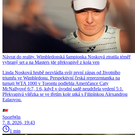
Návrat do reality. Wimbledonská šampionka Nosková ztratila téměř
vyhraný set a na Masters jde překvapivě z kola ven
Linda Nosková hrubě nezvládla svůj první zápas od životního
triumfu ve Wimbledonu. Perspektivní česká reprezentantka na
turnaji WTA 1000 v Torontu podlehla Američance Caty
McNallyové 6:7, 1:6, když v úvodní sadě neudržela vedení 5:1.
Překvapivá vítězka se ve třetím kole utká s Filipínkou Alexandrou
Ealaovou.
SportWin
7. 8. 2026, 19:43
1 min