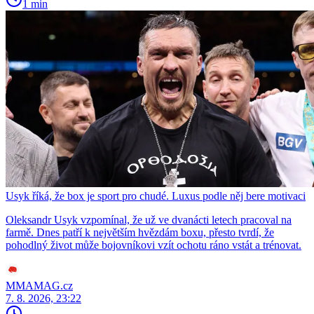
1 min
Usyk říká, že box je sport pro chudé. Luxus podle něj bere motivaci
Oleksandr Usyk vzpomínal, že už ve dvanácti letech pracoval na
farmě. Dnes patří k největším hvězdám boxu, přesto tvrdí, že
pohodlný život může bojovníkovi vzít ochotu ráno vstát a trénovat.
MMAMAG.cz
7. 8. 2026, 23:22