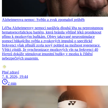
Alzheimerova nemoc: Světlo a zvuk zpomalují průběh
Léčba Alzheimerovy nemoci narážela dlouhá léta na neprostupnou
hematoencefalickou bariéru, která bránila většině léků proniknout
přímo k mozkovým buňkám. Objev takzvané neurostimulace
pomocí blikajícího světla a zvukových impulsů o specifické
frekvenci však přináší zcela nový pohled na možnost regenerace.
Vědci zjistili, že synchronizace mozkových vln na frekvenci 40
Hertzů dokáže stimulovat imunitní buňky v mozku k čištění
nebezpečných usazenin.
Plné zdraví
7. 8. 2026, 19:44
2 min