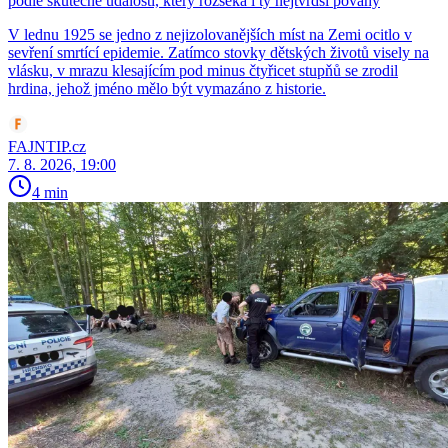
podle skutečné události, který rozseká i ty nejtvrdší povahy
V lednu 1925 se jedno z nejizolovanějších míst na Zemi ocitlo v
sevření smrtící epidemie. Zatímco stovky dětských životů visely na
vlásku, v mrazu klesajícím pod minus čtyřicet stupňů se zrodil
hrdina, jehož jméno mělo být vymazáno z historie.
FAJNTIP.cz
7. 8. 2026, 19:00
4 min