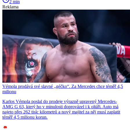
2 min
Reklama
Vémola prodává své slavné „géčko“. Za Mercedes chce téměř 4,5
milionu
Karlos Vémola poslal do prodeje výrazně upravený Mercedes-
AMG G 63, který ho v minulosti doprovázel i k oltáři. Auto má
najeto přes 262 tisíc kilometrů a nový majitel za něj musí zaplatit
téměř 4,5 milionu korun.