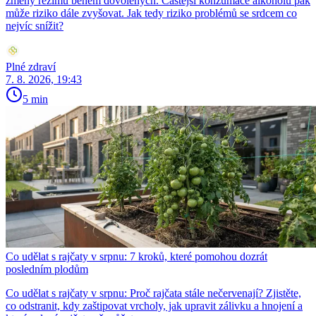
změny režimu během dovolených. Častější konzumace alkoholu pak
může riziko dále zvyšovat. Jak tedy riziko problémů se srdcem co
nejvíc snížit?
Plné zdraví
7. 8. 2026, 19:43
5 min
Co udělat s rajčaty v srpnu: 7 kroků, které pomohou dozrát
posledním plodům
Co udělat s rajčaty v srpnu: Proč rajčata stále nečervenají? Zjistěte,
co odstranit, kdy zaštipovat vrcholy, jak upravit zálivku a hnojení a