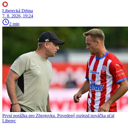
Liberecká Drbna
7. 8. 2026, 19:24
2 min
První porážka pro Zbrojovku. Povedený rozjezd nováčka uťal
Liberec