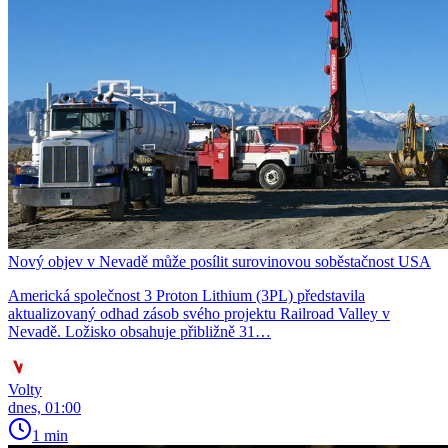
Nový objev v Nevadě může posílit surovinovou soběstačnost USA
Americká společnost 3 Proton Lithium (3PL) představila
aktualizovaný odhad zásob svého projektu Railroad Valley v
Nevadě. Ložisko obsahuje přibližně 31…
Volty
dnes, 01:00
1 min