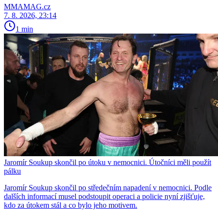
MMAMAG.cz
7. 8. 2026, 23:14
1 min
Jaromír Soukup skončil po útoku v nemocnici. Útočníci měli použít
pálku
Jaromír Soukup skončil po středečním napadení v nemocnici. Podle
dalších informací musel podstoupit operaci a policie nyní zjišťuje,
kdo za útokem stál a co bylo jeho motivem.