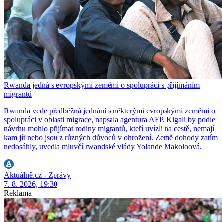
Rwanda jedná s evropskými zeměmi o spolupráci s přijímáním
migrantů
Rwanda vede předběžná jednání s některými evropskými zeměmi o
spolupráci v oblasti migrace, napsala agentura AFP. Kigali by podle
návrhu mohlo přijímat rodiny migrantů, kteří uvízli na cestě, nemají
kam jít nebo jsou z různých důvodů v ohrožení. Země dohody zatím
nedosáhly, uvedla mluvčí rwandské vlády Yolande Makoloová.
Aktuálně.cz - Zprávy
7. 8. 2026, 19:30
Reklama