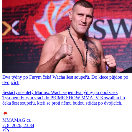
Dva týdny po Furym čeká Wacha šest soupeřů. Do klece půjdou po
dvojicích
Šestačtyřicetiletý Mariusz Wach se jen dva týdny po porážce s
Tysonem Furym vrací do PRIME SHOW MMA. V Koszalinu ho
čeká šest soupeřů, kteří se proti němu budou střídat po dvojicích.
MMAMAG.cz
7. 8. 2026, 23:34