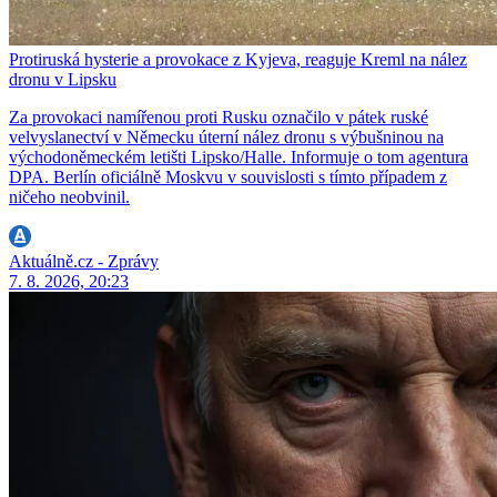
Protiruská hysterie a provokace z Kyjeva, reaguje Kreml na nález
dronu v Lipsku
Za provokaci namířenou proti Rusku označilo v pátek ruské
velvyslanectví v Německu úterní nález dronu s výbušninou na
východoněmeckém letišti Lipsko/Halle. Informuje o tom agentura
DPA. Berlín oficiálně Moskvu v souvislosti s tímto případem z
ničeho neobvinil.
Aktuálně.cz - Zprávy
7. 8. 2026, 20:23