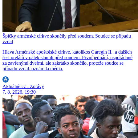
Špičky arménské církve skončily před soudem. Soudce se případu
vzdal
Hlava Arménské apoštolské církve, katolikos Garegin II., a dalších
šest prelátů v pátek stanuli před soudem. První jednání, uspořádané
za zavřenými dveřmi, ale zakrátko skončilo, protože soudce se
případu vzdal, oznámila média.
Aktuálně.cz - Zprávy
7. 8. 2026, 19:30