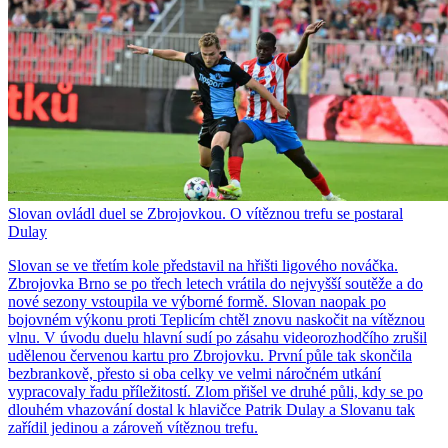
Slovan ovládl duel se Zbrojovkou. O vítěznou trefu se postaral
Dulay
Slovan se ve třetím kole představil na hřišti ligového nováčka.
Zbrojovka Brno se po třech letech vrátila do nejvyšší soutěže a do
nové sezony vstoupila ve výborné formě. Slovan naopak po
bojovném výkonu proti Teplicím chtěl znovu naskočit na vítěznou
vlnu. V úvodu duelu hlavní sudí po zásahu videorozhodčího zrušil
udělenou červenou kartu pro Zbrojovku. První půle tak skončila
bezbrankově, přesto si oba celky ve velmi náročném utkání
vypracovaly řadu příležitostí. Zlom přišel ve druhé půli, kdy se po
dlouhém vhazování dostal k hlavičce Patrik Dulay a Slovanu tak
zařídil jedinou a zároveň vítěznou trefu.