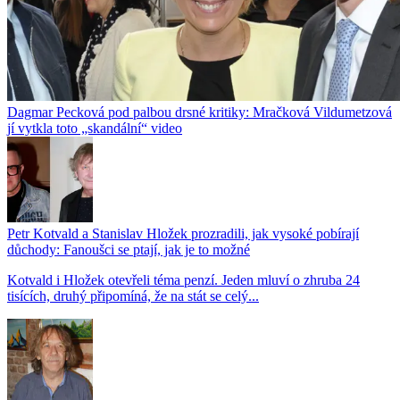
Dagmar Pecková pod palbou drsné kritiky: Mračková Vildumetzová
jí vytkla toto „skandální“ video
Petr Kotvald a Stanislav Hložek prozradili, jak vysoké pobírají
důchody: Fanoušci se ptají, jak je to možné
Kotvald i Hložek otevřeli téma penzí. Jeden mluví o zhruba 24
tisících, druhý připomíná, že na stát se celý...