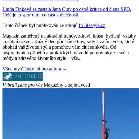
Linda Finková se zastala Jana Ciny po ostré kritice od člena SPD.
Celé je to spor o to, co část společnosti...
Tento článek byl publikován ze zdrojů
In-lifestyle.cz
Magazín zaměřený na aktuální trendy, zdraví, krásu, bydlení, vztahy
i osobní rozvoj. Každý den přinášíme tipy, rady a zajímavosti, které
obohatí váš životní styl a pomohou vám cítit se skvěle. Od
inspirativních příběhů a praktických návodů po novinky ze světa
módy a zdravého životního stylu – vše...
Všechny články tohoto autora →
Vybrali jsme pro vás
Magazíny a zajímavosti