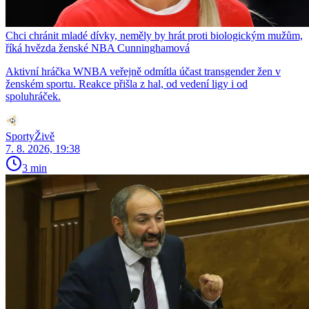
Chci chránit mladé dívky, neměly by hrát proti biologickým mužům,
říká hvězda ženské NBA Cunninghamová
Aktivní hráčka WNBA veřejně odmítla účast transgender žen v
ženském sportu. Reakce přišla z hal, od vedení ligy i od
spoluhráček.
SportyŽivě
7. 8. 2026, 19:38
3 min