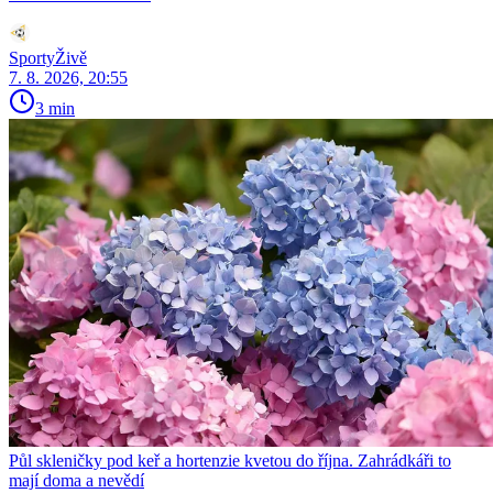
SportyŽivě
7. 8. 2026, 20:55
3 min
Půl skleničky pod keř a hortenzie kvetou do října. Zahrádkáři to
mají doma a nevědí