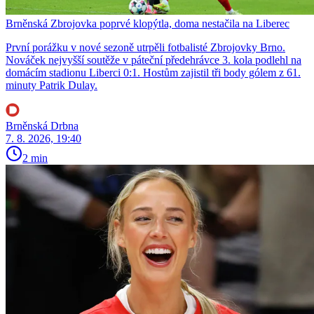
Brněnská Zbrojovka poprvé klopýtla, doma nestačila na Liberec
První porážku v nové sezoně utrpěli fotbalisté Zbrojovky Brno.
Nováček nejvyšší soutěže v páteční předehrávce 3. kola podlehl na
domácím stadionu Liberci 0:1. Hostům zajistil tři body gólem z 61.
minuty Patrik Dulay.
Brněnská Drbna
7. 8. 2026, 19:40
2 min