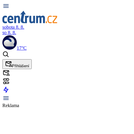
sobota 8. 8.
so 8. 8.
17°C
Přihlášení
Reklama