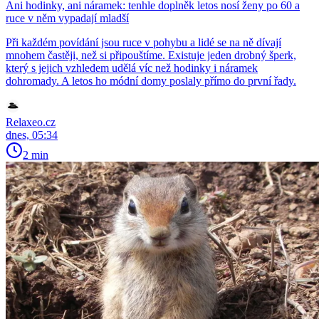
Ani hodinky, ani náramek: tenhle doplněk letos nosí ženy po 60 a
ruce v něm vypadají mladší
Při každém povídání jsou ruce v pohybu a lidé se na ně dívají
mnohem častěji, než si připouštíme. Existuje jeden drobný šperk,
který s jejich vzhledem udělá víc než hodinky i náramek
dohromady. A letos ho módní domy poslaly přímo do první řady.
Relaxeo.cz
dnes, 05:34
2 min