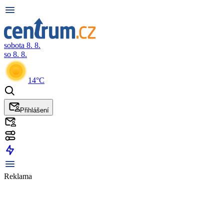
sobota 8. 8.
so 8. 8.
14°C
Přihlášení
Reklama