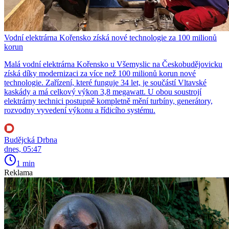
Vodní elektrárna Kořensko získá nové technologie za 100 milionů
korun
Malá vodní elektrárna Kořensko u Všemyslic na Českobudějovicku
získá díky modernizaci za více než 100 milionů korun nové
technologie. Zařízení, které funguje 34 let, je součástí Vltavské
kaskády a má celkový výkon 3,8 megawatt. U obou soustrojí
elektrárny technici postupně kompletně mění turbíny, generátory,
rozvodny vyvedení výkonu a řídicího systému.
Budějcká Drbna
dnes, 05:47
1 min
Reklama