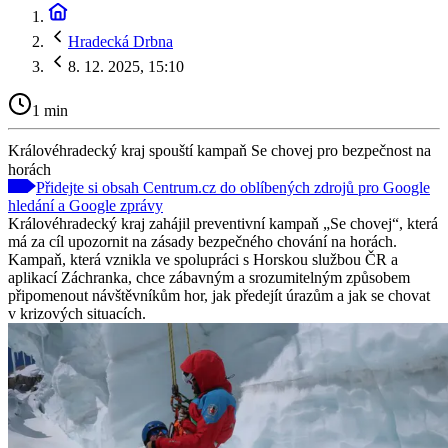
Hradecká Drbna
8. 12. 2025, 15:10
1 min
Královéhradecký kraj spouští kampaň Se chovej pro bezpečnost na
horách
Přidejte si obsah Centrum.cz do oblíbených zdrojů pro Google
hledání a Google zprávy
Královéhradecký kraj zahájil preventivní kampaň „Se chovej“, která
má za cíl upozornit na zásady bezpečného chování na horách.
Kampaň, která vznikla ve spolupráci s Horskou službou ČR a
aplikací Záchranka, chce zábavným a srozumitelným způsobem
připomenout návštěvníkům hor, jak předejít úrazům a jak se chovat
v krizových situacích.