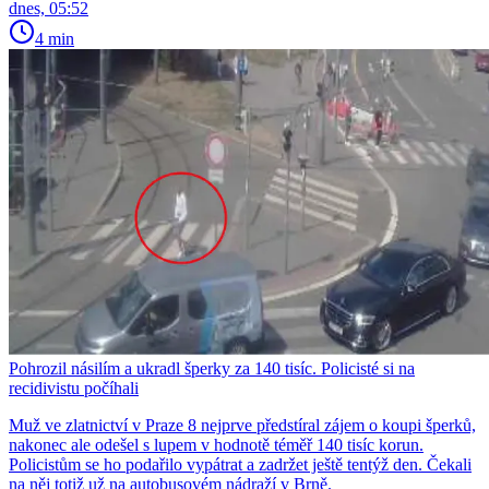
dnes, 05:52
4 min
Pohrozil násilím a ukradl šperky za 140 tisíc. Policisté si na
recidivistu počíhali
Muž ve zlatnictví v Praze 8 nejprve předstíral zájem o koupi šperků,
nakonec ale odešel s lupem v hodnotě téměř 140 tisíc korun.
Policistům se ho podařilo vypátrat a zadržet ještě tentýž den. Čekali
na něj totiž už na autobusovém nádraží v Brně.