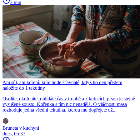
3 min
Ani sůl, ani koření: kuře bude šťavnaté, když ho den předem
naložíte do 1 tekutiny
Osolíte, okořeníte, ohlídáte čas v troubě a z kuřecích prsou je stejně
vysušené sousto. Kořenka s tím nic nenadělá. O vláčnosti masa
rozhoduje jedna všední tekutina, kterou mu dopřejete už...
Bruneta v kuchyni
dnes, 05:37