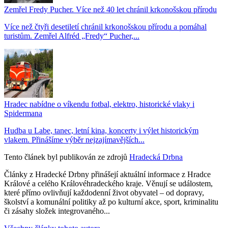
Zemřel Fredy Pucher. Více než 40 let chránil krkonošskou přírodu
Více než čtyři desetiletí chránil krkonošskou přírodu a pomáhal
turistům. Zemřel Alfréd „Fredy“ Pucher,...
Hradec nabídne o víkendu fotbal, elektro, historické vlaky i
Spidermana
Hudba u Labe, tanec, letní kina, koncerty i výlet historickým
vlakem. Přinášíme výběr nejzajímavějších...
Tento článek byl publikován ze zdrojů
Hradecká Drbna
Články z Hradecké Drbny přinášejí aktuální informace z Hradce
Králové a celého Královéhradeckého kraje. Věnují se událostem,
které přímo ovlivňují každodenní život obyvatel – od dopravy,
školství a komunální politiky až po kulturní akce, sport, kriminalitu
či zásahy složek integrovaného...