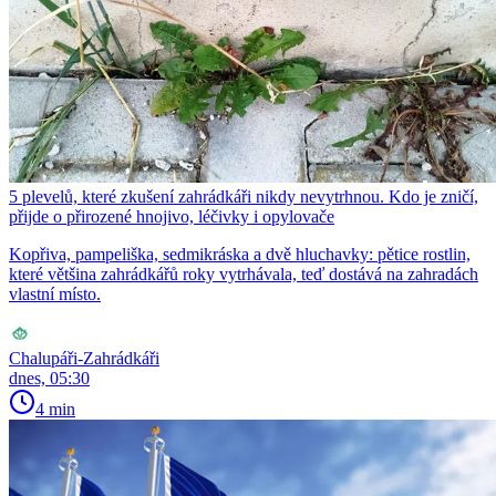
5 plevelů, které zkušení zahrádkáři nikdy nevytrhnou. Kdo je zničí,
přijde o přirozené hnojivo, léčivky i opylovače
Kopřiva, pampeliška, sedmikráska a dvě hluchavky: pětice rostlin,
které většina zahrádkářů roky vytrhávala, teď dostává na zahradách
vlastní místo.
Chalupáři-Zahrádkáři
dnes, 05:30
4 min