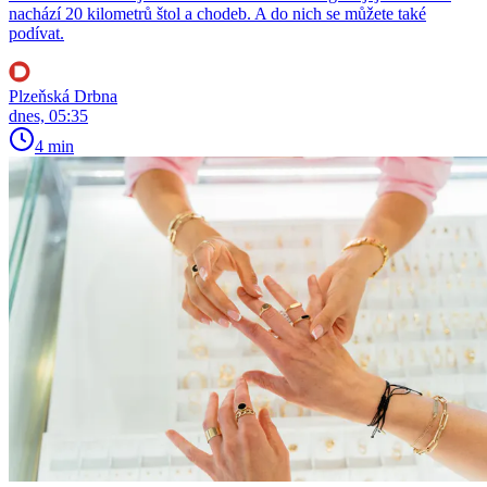
nachází 20 kilometrů štol a chodeb. A do nich se můžete také
podívat.
Plzeňská Drbna
dnes, 05:35
4 min