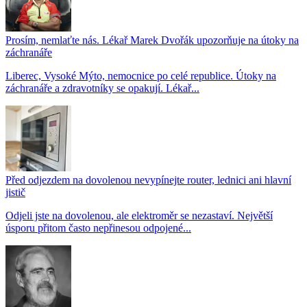
Prosím, nemlaťte nás. Lékař Marek Dvořák upozorňuje na útoky na
záchranáře
Liberec, Vysoké Mýto, nemocnice po celé republice. Útoky na
záchranáře a zdravotníky se opakují. Lékař...
Před odjezdem na dovolenou nevypínejte router, lednici ani hlavní
jistič
Odjeli jste na dovolenou, ale elektroměr se nezastaví. Největší
úsporu přitom často nepřinesou odpojené...