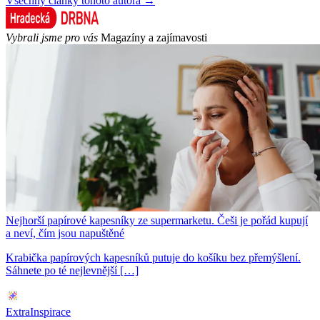
Všechny články tohoto autora →
Vybrali jsme pro vás
Magazíny a zajímavosti
Nejhorší papírové kapesníky ze supermarketu. Češi je pořád kupují
a neví, čím jsou napuštěné
Krabička papírových kapesníků putuje do košíku bez přemýšlení.
Sáhnete po té nejlevnější […]
ExtraInspirace