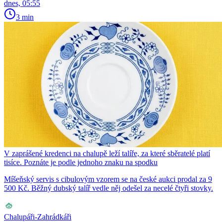
dnes, 05:55
3 min
V zaprášené kredenci na chalupě leží talíře, za které sběratelé platí
tisíce. Poznáte je podle jednoho znaku na spodku
Míšeňský servis s cibulovým vzorem se na české aukci prodal za 9
500 Kč. Běžný dubský talíř vedle něj odešel za necelé čtyři stovky.
Chalupáři-Zahrádkáři