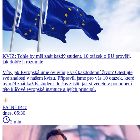
KVÍZ: Tohle by měl znát každý student. 10 otázek o EU prověří,
jak dobře jí rozumíte
Víte, jak Evropská unie ovlivňuje váš každodenní život? Otestujte
své znalosti v našem kvízu. Připravili jsme pro vás 10 otázek, které
by měl znát každý student. Je čas zjistit, jak si vedete v pochopení
této klíčové evropské instituce a jejích principů.
FAJNTIP.cz
dnes, 05:30
2 min