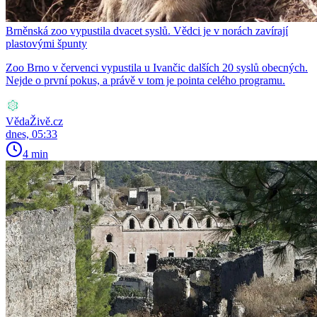
Brněnská zoo vypustila dvacet syslů. Vědci je v norách zavírají
plastovými špunty
Zoo Brno v červenci vypustila u Ivančic dalších 20 syslů obecných.
Nejde o první pokus, a právě v tom je pointa celého programu.
VědaŽivě.cz
dnes, 05:33
4 min