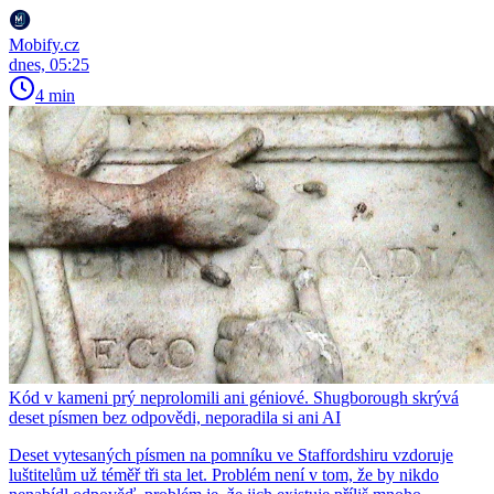
Mobify.cz
dnes, 05:25
4 min
Kód v kameni prý neprolomili ani géniové. Shugborough skrývá
deset písmen bez odpovědi, neporadila si ani AI
Deset vytesaných písmen na pomníku ve Staffordshiru vzdoruje
luštitelům už téměř tři sta let. Problém není v tom, že by nikdo