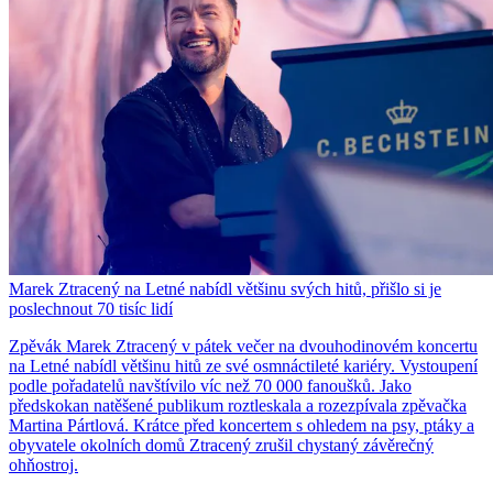
Marek Ztracený na Letné nabídl většinu svých hitů, přišlo si je
poslechnout 70 tisíc lidí
Zpěvák Marek Ztracený v pátek večer na dvouhodinovém koncertu
na Letné nabídl většinu hitů ze své osmnáctileté kariéry. Vystoupení
podle pořadatelů navštívilo víc než 70 000 fanoušků. Jako
předskokan natěšené publikum roztleskala a rozezpívala zpěvačka
Martina Pártlová. Krátce před koncertem s ohledem na psy, ptáky a
obyvatele okolních domů Ztracený zrušil chystaný závěrečný
ohňostroj.