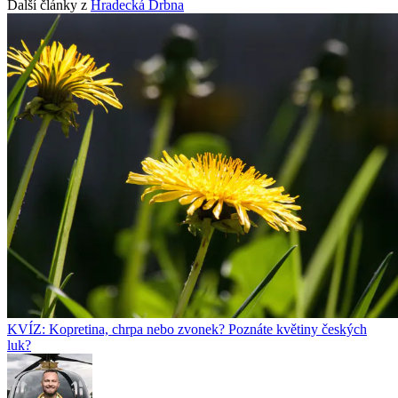
Další články z
Hradecká Drbna
KVÍZ: Kopretina, chrpa nebo zvonek? Poznáte květiny českých
luk?