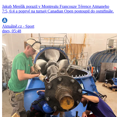
Jakub Menšík porazil v Montrealu Francouze Térence Atmaneho
7:5, 6:4 a poprvé na turnaji Canadian Open postoupil do osmifinále.
Aktuálně.cz - Sport
dnes, 05:48