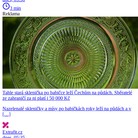
3 min
Reklama
Tahle stará sklenička po babičce leží Čechům na půdách. Sběratelé
ze zahraničí za ni platí i 50 000 Kč
Nazelenalé skleničky a mísy po babičkách roky leží na půdách a v
[…]
Extrafit.cz
dnes, 05:35