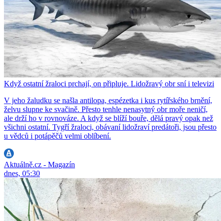
Když ostatní žraloci prchají, on připluje. Lidožravý obr sní i televizi
V jeho žaludku se našla antilopa, espézetka i kus rytířského brnění,
želvu slupne ke svačině. Přesto tenhle nenasytný obr moře neničí,
ale drží ho v rovnováze. A když se blíží bouře, dělá pravý opak než
všichni ostatní. Tygří žraloci, obávaní lidožraví predátoři, jsou přesto
u vědců i potápěčů velmi oblíbení.
Aktuálně.cz - Magazín
dnes, 05:30