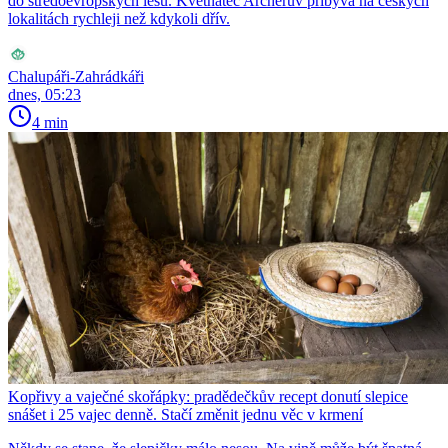
do středoevropských lesů. Květnatec Archerův přibývá na českých
lokalitách rychleji než kdykoli dřív.
Chalupáři-Zahrádkáři
dnes, 05:23
4 min
Kopřivy a vaječné skořápky: pradědečkův recept donutí slepice
snášet i 25 vajec denně. Stačí změnit jednu věc v krmení