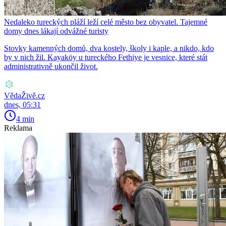
Nedaleko tureckých pláží leží celé město bez obyvatel. Tajemné
domy dnes lákají odvážné turisty
Stovky kamenných domů, dva kostely, školy i kaple, a nikdo, kdo
by v nich žil. Kayaköy u tureckého Fethiye je vesnice, které stát
administrativně ukončil život.
VědaŽivě.cz
dnes, 05:31
4 min
Reklama