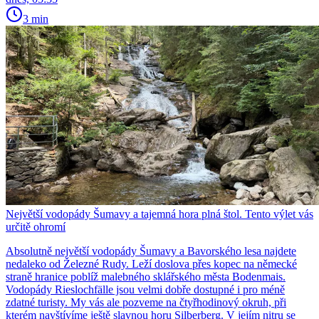
3 min
Největší vodopády Šumavy a tajemná hora plná štol. Tento výlet vás
určitě ohromí
Absolutně největší vodopády Šumavy a Bavorského lesa najdete
nedaleko od Železné Rudy. Leží doslova přes kopec na německé
straně hranice poblíž malebného sklářského města Bodenmais.
Vodopády Rieslochfälle jsou velmi dobře dostupné i pro méně
zdatné turisty. My vás ale pozveme na čtyřhodinový okruh, při
kterém navštívíme ještě slavnou horu Silberberg. V jejím nitru se