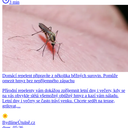
3 min
Domácí repelent připravíte z několika běžných surovin. Pomůže
omezit hmyz bez nepříjemného zápachu
Přírodní repelenty vám dokážou zpříjemnit letní dny i večery, kdy se
na vás obvykle slétá všemožný obtížný hmyz a kazí vám náladu.
Letní dny i večery se často tráví venku. Chcete sedět na terase,
grilovat,...
BydlímeÚtulně.cz
dnes, 05:36