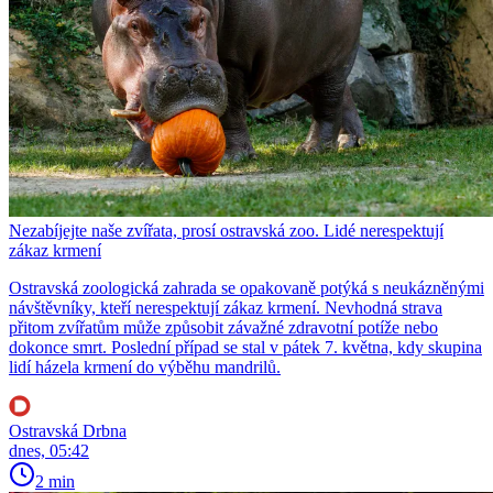
Nezabíjejte naše zvířata, prosí ostravská zoo. Lidé nerespektují
zákaz krmení
Ostravská zoologická zahrada se opakovaně potýká s neukázněnými
návštěvníky, kteří nerespektují zákaz krmení. Nevhodná strava
přitom zvířatům může způsobit závažné zdravotní potíže nebo
dokonce smrt. Poslední případ se stal v pátek 7. května, kdy skupina
lidí házela krmení do výběhu mandrilů.
Ostravská Drbna
dnes, 05:42
2 min