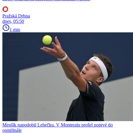
Pražská Drbna
dnes, 05:50
1 min
Menšík napodobil Lehečku. V Montrealu prošel poprvé do
osmifinále