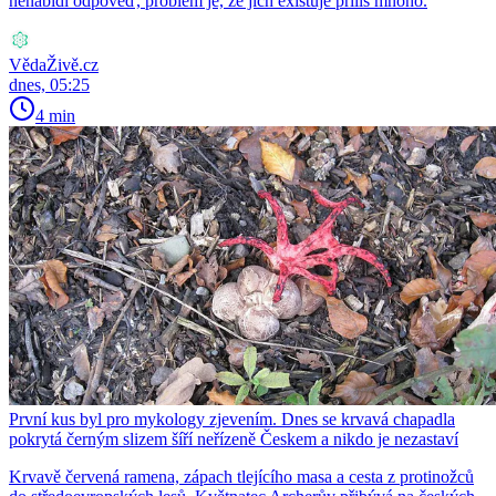
nenabídl odpověď, problém je, že jich existuje příliš mnoho.
VědaŽivě.cz
dnes, 05:25
4 min
První kus byl pro mykology zjevením. Dnes se krvavá chapadla
pokrytá černým slizem šíří neřízeně Českem a nikdo je nezastaví
Krvavě červená ramena, zápach tlejícího masa a cesta z protinožců