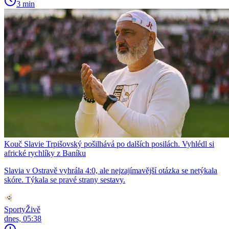
3 min
Kouč Slavie Trpišovský pošilhává po dalších posilách. Vyhlédl si
africké rychlíky z Baníku
Slavia v Ostravě vyhrála 4:0, ale nejzajímavější otázka se netýkala
skóre. Týkala se pravé strany sestavy.
SportyŽivě
dnes, 05:38