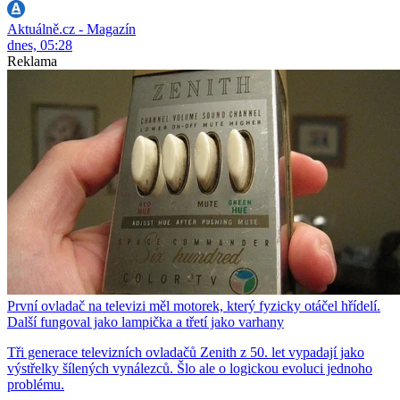
Aktuálně.cz - Magazín
dnes, 05:28
Reklama
První ovladač na televizi měl motorek, který fyzicky otáčel hřídelí.
Další fungoval jako lampička a třetí jako varhany
Tři generace televizních ovladačů Zenith z 50. let vypadají jako
výstřelky šílených vynálezců. Šlo ale o logickou evoluci jednoho
problému.