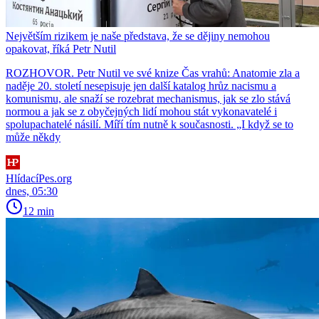
Největším rizikem je naše představa, že se dějiny nemohou
opakovat, říká Petr Nutil
ROZHOVOR. Petr Nutil ve své knize Čas vrahů: Anatomie zla a
naděje 20. století nesepisuje jen další katalog hrůz nacismu a
komunismu, ale snaží se rozebrat mechanismus, jak se zlo stává
normou a jak se z obyčejných lidí mohou stát vykonavatelé i
spolupachatelé násilí. Míří tím nutně k současnosti. „I když se to
může někdy
HlídacíPes.org
dnes, 05:30
12 min