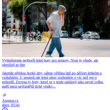
Vyhlašujeme nejhorší letní boty pro seniory. Nosí je všude, ale
ohrožují se tím
Jakmile přijdou horké dny, sáhne většina lidí po něčem lehkém a
vzdušném. U seniorů ale letní obuv rozhoduje o víc než jen o
pohodlí. Zrovna ty boty, které se v teple nabízejí jako první volba,
patří mezi nejčastější tiché viníky...
Asenior.cz
dnes, 05:41