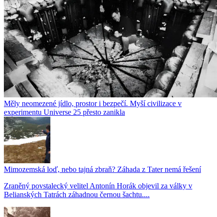
Měly neomezené jídlo, prostor i bezpečí. Myší civilizace v
experimentu Universe 25 přesto zanikla
Mimozemská loď, nebo tajná zbraň? Záhada z Tater nemá řešení
Zraněný povstalecký velitel Antonín Horák objevil za války v
Belianských Tatrách záhadnou černou šachtu....