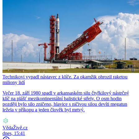
Technikovi vypadl nástavec z klíče. Za okamžik ohrozil raketou
miliony lidí
Večer 18. září 1980 spadl v arkansaském silu čtyřkilový nástrčný
klíč na plášť mezikontinentální balistické střely. O osm hodin
později bylo silo zničeno, hlavice s ničivou silou devíti megatun
ležela v příkopu a jeden člověk byl mrtvý.
VědaŽivě.cz
dnes, 15:41