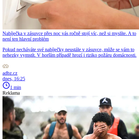
Nabíječka v zásuvce přes noc vás ročně stojí víc, než si myslíte. A to
není ten hlavní problém
Pokud necháváte své nabíječky neustále v zásuvce, může se vám to
nehezky vymstít. V horším případě hrozí i riziko požáru domácnosti.
adbz.cz
dnes, 16:25
1 min
Reklama