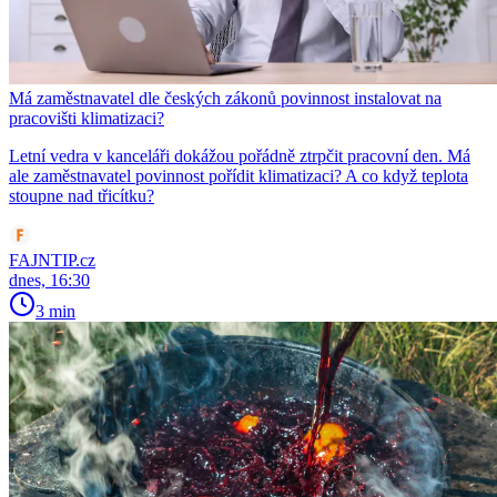
Má zaměstnavatel dle českých zákonů povinnost instalovat na
pracovišti klimatizaci?
Letní vedra v kanceláři dokážou pořádně ztrpčit pracovní den. Má
ale zaměstnavatel povinnost pořídit klimatizaci? A co když teplota
stoupne nad třicítku?
FAJNTIP.cz
dnes, 16:30
3 min