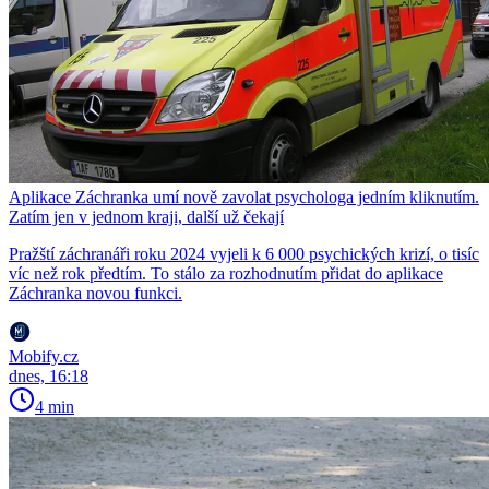
Aplikace Záchranka umí nově zavolat psychologa jedním kliknutím.
Zatím jen v jednom kraji, další už čekají
Pražští záchranáři roku 2024 vyjeli k 6 000 psychických krizí, o tisíc
víc než rok předtím. To stálo za rozhodnutím přidat do aplikace
Záchranka novou funkci.
Mobify.cz
dnes, 16:18
4 min