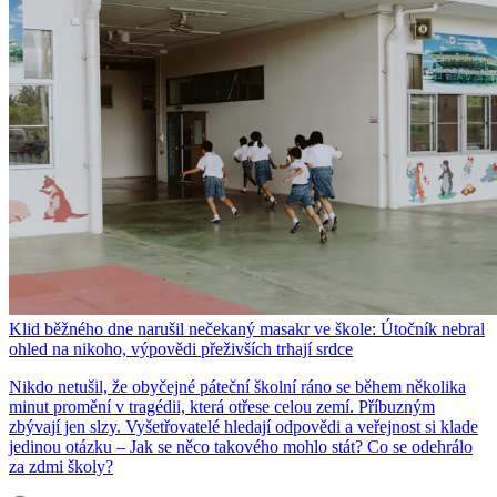
Klid běžného dne narušil nečekaný masakr ve škole: Útočník nebral
ohled na nikoho, výpovědi přeživších trhají srdce
Nikdo netušil, že obyčejné páteční školní ráno se během několika
minut promění v tragédii, která otřese celou zemí. Příbuzným
zbývají jen slzy. Vyšetřovatelé hledají odpovědi a veřejnost si klade
jedinou otázku – Jak se něco takového mohlo stát? Co se odehrálo
za zdmi školy?