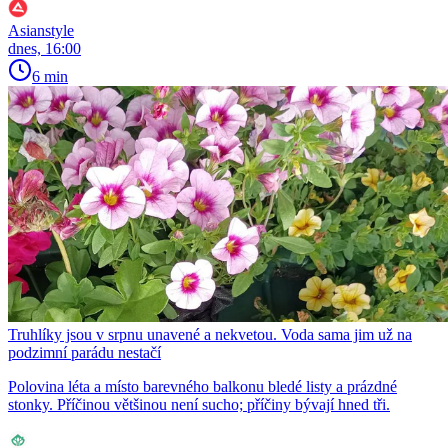
Asianstyle
dnes, 16:00
6 min
Truhlíky jsou v srpnu unavené a nekvetou. Voda sama jim už na
podzimní parádu nestačí
Polovina léta a místo barevného balkonu bledé listy a prázdné
stonky. Příčinou většinou není sucho; příčiny bývají hned tři.