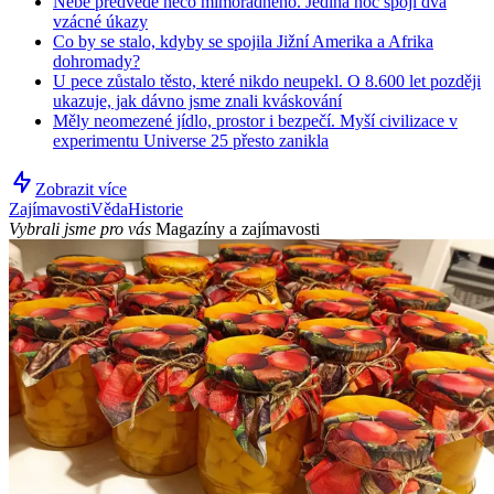
Nebe předvede něco mimořádného. Jediná noc spojí dva
vzácné úkazy
Co by se stalo, kdyby se spojila Jižní Amerika a Afrika
dohromady?
U pece zůstalo těsto, které nikdo neupekl. O 8.600 let později
ukazuje, jak dávno jsme znali kváskování
Měly neomezené jídlo, prostor i bezpečí. Myší civilizace v
experimentu Universe 25 přesto zanikla
Zobrazit více
Zajímavosti
Věda
Historie
Vybrali jsme pro vás
Magazíny a zajímavosti