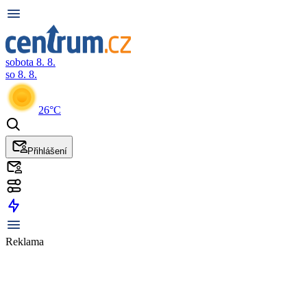
sobota 8. 8.
so 8. 8.
26°C
Přihlášení
Reklama