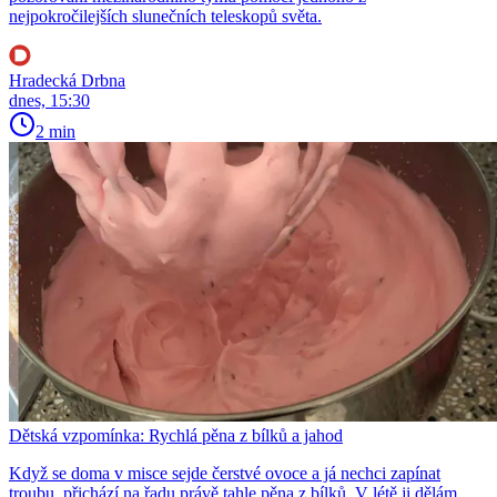
nejpokročilejších slunečních teleskopů světa.
Hradecká Drbna
dnes, 15:30
2 min
Dětská vzpomínka: Rychlá pěna z bílků a jahod
Když se doma v misce sejde čerstvé ovoce a já nechci zapínat
troubu, přichází na řadu právě tahle pěna z bílků. V létě ji dělám