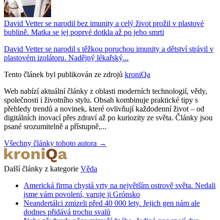
David Vetter se narodil bez imunity a celý život prožil v plastové
bublině. Matka se jej poprvé dotkla až po jeho smrti
David Vetter se narodil s těžkou poruchou imunity a dětství strávil v
plastovém izolátoru. Nadějný lékařský...
Tento článek byl publikován ze zdrojů
kroniQa
Web nabízí aktuální články z oblasti moderních technologií, vědy,
společnosti i životního stylu. Obsah kombinuje praktické tipy s
přehledy trendů a novinek, které ovlivňují každodenní život – od
digitálních inovací přes zdraví až po kuriozity ze světa. Články jsou
psané srozumitelně a přístupně,...
Všechny články tohoto autora →
Další články z kategorie
Věda
Americká firma chystá vrty na největším ostrově světa. Nedali
jsme vám povolení, varuje ji Grónsko
Neandertálci zmizeli před 40 000 lety. Jejich gen nám ale
dodnes přidává trochu svalů