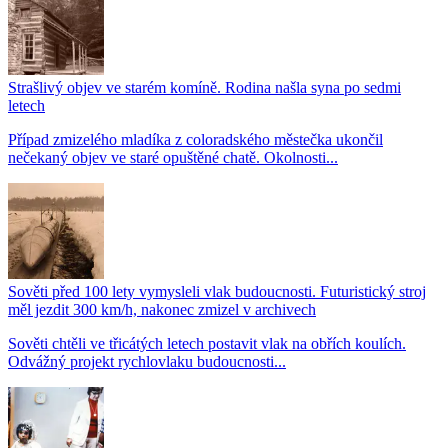
Strašlivý objev ve starém komíně. Rodina našla syna po sedmi
letech
Případ zmizelého mladíka z coloradského městečka ukončil
nečekaný objev ve staré opuštěné chatě. Okolnosti...
Sověti před 100 lety vymysleli vlak budoucnosti. Futuristický stroj
měl jezdit 300 km/h, nakonec zmizel v archivech
Sověti chtěli ve třicátých letech postavit vlak na obřích koulích.
Odvážný projekt rychlovlaku budoucnosti...