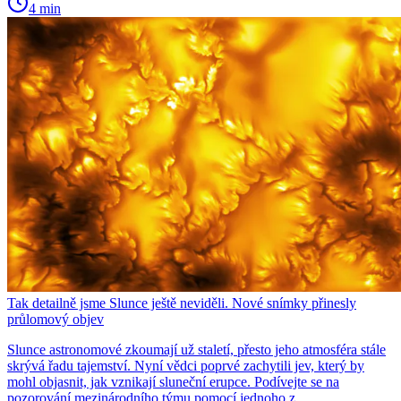
4 min
Tak detailně jsme Slunce ještě neviděli. Nové snímky přinesly
průlomový objev
Slunce astronomové zkoumají už staletí, přesto jeho atmosféra stále
skrývá řadu tajemství. Nyní vědci poprvé zachytili jev, který by
mohl objasnit, jak vznikají sluneční erupce. Podívejte se na
pozorování mezinárodního týmu pomocí jednoho z