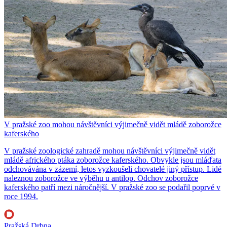
V pražské zoo mohou návštěvníci výjimečně vidět mládě zoborožce
kaferského
V pražské zoologické zahradě mohou návštěvníci výjimečně vidět
mládě afrického ptáka zoborožce kaferského. Obvykle jsou mláďata
odchovávána v zázemí, letos vyzkoušeli chovatelé jiný přístup. Lidé
naleznou zoborožce ve výběhu u antilop. Odchov zoborožce
kaferského patří mezi náročnější. V pražské zoo se podařil poprvé v
roce 1994.
Pražská Drbna