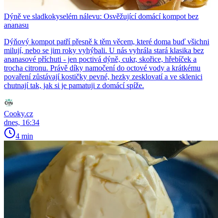
Dýně ve sladkokyselém nálevu: Osvěžující domácí kompot bez
ananasu
Dýňový kompot patří přesně k těm věcem, které doma buď všichni
milují, nebo se jim roky vyhýbali. U nás vyhrála stará klasika bez
ananasové příchuti - jen poctivá dýně, cukr, skořice, hřebíček a
trocha citronu. Právě díky namočení do octové vody a krátkému
povaření zůstávají kostičky pevné, hezky zesklovatí a ve sklenici
chutnají tak, jak si je pamatuji z domácí spíže.
Cooky.cz
dnes, 16:34
4 min