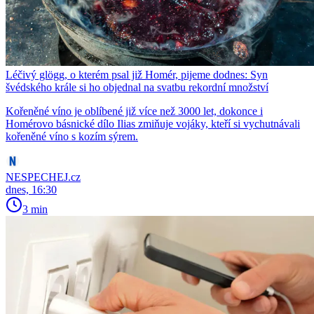
Léčivý glögg, o kterém psal již Homér, pijeme dodnes: Syn
švédského krále si ho objednal na svatbu rekordní množství
Kořeněné víno je oblíbené již více než 3000 let, dokonce i
Homérovo básnické dílo Ilias zmiňuje vojáky, kteří si vychutnávali
kořeněné víno s kozím sýrem.
NESPECHEJ.cz
dnes, 16:30
3 min