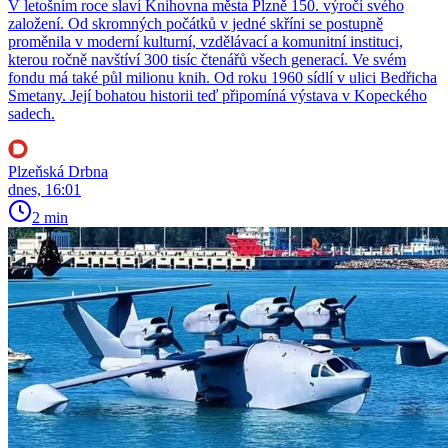
V letošním roce slaví Knihovna města Plzně 150. výročí svého
založení. Od skromných počátků v jedné skříni se postupně
proměnila v moderní kulturní, vzdělávací a komunitní instituci,
kterou ročně navštíví 300 tisíc čtenářů všech generací. Ve svém
fondu má také půl milionu knih. Od roku 1960 sídlí v ulici Bedřicha
Smetany. Její bohatou historii teď připomíná výstava v Kopeckého
sadech.
Plzeňská Drbna
dnes, 16:01
2 min