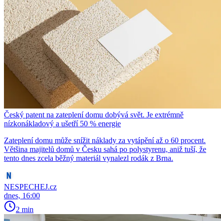
Český patent na zateplení domu dobývá svět. Je extrémně
nízkonákladový a ušetří 50 % energie
Zateplení domu může snížit náklady za vytápění až o 60 procent.
Většina majitelů domů v Česku sahá po polystyrenu, aniž tuší, že
tento dnes zcela běžný materiál vynalezl rodák z Brna.
NESPECHEJ.cz
dnes, 16:00
2 min