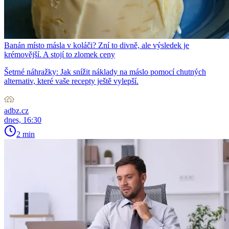
Banán místo másla v koláči? Zní to divně, ale výsledek je
krémovější. A stojí to zlomek ceny
Šetrné náhražky: Jak snížit náklady na máslo pomocí chutných
alternativ, které vaše recepty ještě vylepší.
adbz.cz
dnes, 16:30
2 min