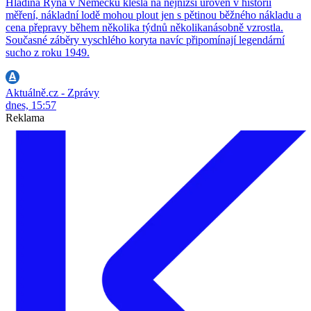
Hladina Rýna v Německu klesla na nejnižší úroveň v historii
měření, nákladní lodě mohou plout jen s pětinou běžného nákladu a
cena přepravy během několika týdnů několikanásobně vzrostla.
Současné záběry vyschlého koryta navíc připomínají legendární
sucho z roku 1949.
Aktuálně.cz - Zprávy
dnes, 15:57
Reklama