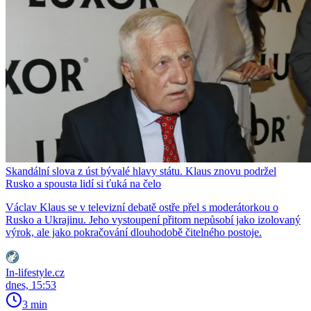
Skandální slova z úst bývalé hlavy státu. Klaus znovu podržel
Rusko a spousta lidí si ťuká na čelo
Václav Klaus se v televizní debatě ostře přel s moderátorkou o
Rusko a Ukrajinu. Jeho vystoupení přitom nepůsobí jako izolovaný
výrok, ale jako pokračování dlouhodobě čitelného postoje.
In-lifestyle.cz
dnes, 15:53
3 min