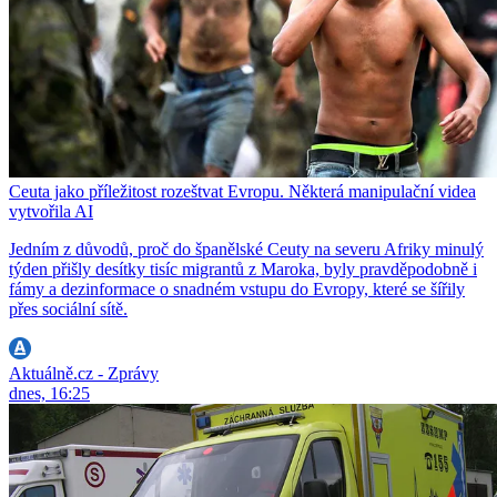
Ceuta jako příležitost rozeštvat Evropu. Některá manipulační videa
vytvořila AI
Jedním z důvodů, proč do španělské Ceuty na severu Afriky minulý
týden přišly desítky tisíc migrantů z Maroka, byly pravděpodobně i
fámy a dezinformace o snadném vstupu do Evropy, které se šířily
přes sociální sítě.
Aktuálně.cz - Zprávy
dnes, 16:25