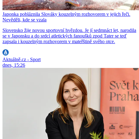
Japonka pobláznila Slováky kouzelným rozhovorem v jejich řeči.
Nevěděli, kde se vzala
Slovensko žije novou sportovní hvězdou. Je jí sedmnáct let, narodila
se v Japonsku a do srdcí atletických fanoušků zpod Tater se teď
zapsala i kouzelným rozhovorem v mateřštině svého otce.
Aktuálně.cz - Sport
dnes, 15:26