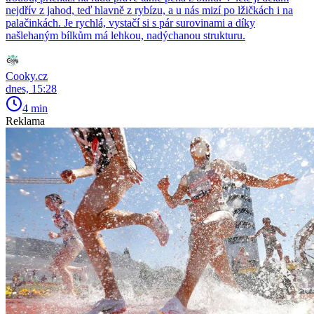
nejdřív z jahod, teď hlavně z rybízu, a u nás mizí po lžičkách i na
palačinkách. Je rychlá, vystačí si s pár surovinami a díky
našlehaným bílkům má lehkou, nadýchanou strukturu.
Cooky.cz
dnes, 15:28
4 min
Reklama