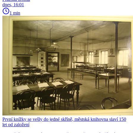
dnes, 16:01
1 min
První knížky se vešly do jedné skříně, městská knihovna slaví 150
let od založení