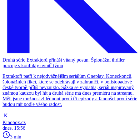
Druhá série Extraktorů přináší vítaný posun. Špionážní thriller
pracuje s konflikty uvnitř týmu
Extraktoři patří k nejodvážnějším seriálům Oneplay. Koneckonců,
špionážních fikcí, které se odehrávají v zahraničí, v polistopadové
české tvorbě příliš nevzniklo. Sázka se vyplatila, seriál inspirovaný
známou kauzou byl hit a druhá série má dnes premiéru na streamu.
Měli jsme možnost zhlédnout první tři epizody a fanoušci první série
budou mít podle všeho radost.
Kinobox.cz
dnes, 15:56
3 min