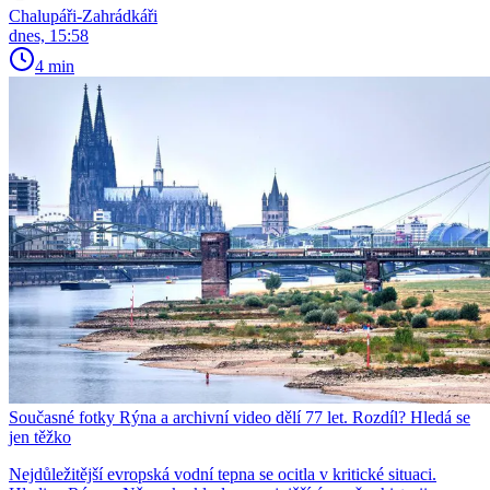
Chalupáři-Zahrádkáři
dnes, 15:58
4 min
Současné fotky Rýna a archivní video dělí 77 let. Rozdíl? Hledá se
jen těžko
Nejdůležitější evropská vodní tepna se ocitla v kritické situaci.