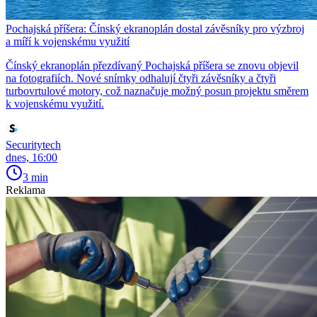
Pochajská příšera: Čínský ekranoplán dostal závěsníky pro výzbroj
a míří k vojenskému využití
Čínský ekranoplán přezdívaný Pochajská příšera se znovu objevil
na fotografiích. Nové snímky odhalují čtyři závěsníky a čtyři
turbovrtulové motory, což naznačuje možný posun projektu směrem
k vojenskému využití.
Securitytech
dnes, 16:00
3 min
Reklama