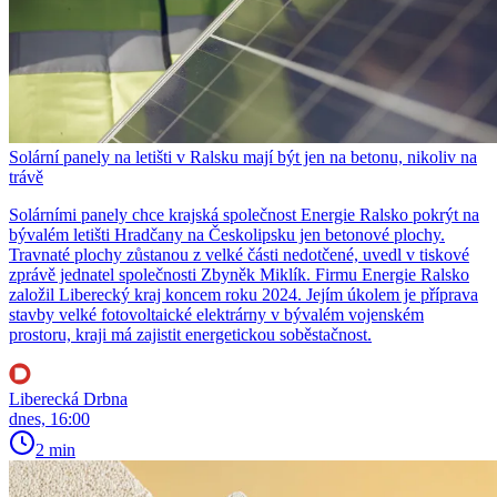
Solární panely na letišti v Ralsku mají být jen na betonu, nikoliv na
trávě
Solárními panely chce krajská společnost Energie Ralsko pokrýt na
bývalém letišti Hradčany na Českolipsku jen betonové plochy.
Travnaté plochy zůstanou z velké části nedotčené, uvedl v tiskové
zprávě jednatel společnosti Zbyněk Miklík. Firmu Energie Ralsko
založil Liberecký kraj koncem roku 2024. Jejím úkolem je příprava
stavby velké fotovoltaické elektrárny v bývalém vojenském
prostoru, kraji má zajistit energetickou soběstačnost.
Liberecká Drbna
dnes, 16:00
2 min