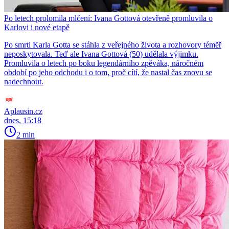
Po letech prolomila mlčení: Ivana Gottová otevřeně promluvila o
Karlovi i nové etapě
Po smrti Karla Gotta se stáhla z veřejného života a rozhovory téměř
neposkytovala. Teď ale Ivana Gottová (50) udělala výjimku.
Promluvila o letech po boku legendárního zpěváka, náročném
období po jeho odchodu i o tom, proč cítí, že nastal čas znovu se
nadechnout.
Aplausin.cz
dnes, 15:18
2 min