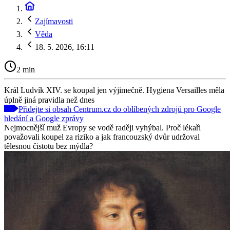
Zajímavosti
Věda
18. 5. 2026, 16:11
2 min
Král Ludvík XIV. se koupal jen výjimečně. Hygiena Versailles měla
úplně jiná pravidla než dnes
Přidejte si obsah Centrum.cz do oblíbených zdrojů pro Google
hledání a Google zprávy
Nejmocnější muž Evropy se vodě raději vyhýbal. Proč lékaři
považovali koupel za riziko a jak francouzský dvůr udržoval
tělesnou čistotu bez mýdla?