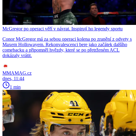
McGregor po operaci věří v návrat. Inspirují ho legendy sportu
Conor McGregor má za sebou operaci kolena po zranění z odvety s
Maxem Hollowayem. Rekonvalescenci bere jako začátek dalšího
comebacku a připomněl hvězdy, které se po přetrženém ACL
dokázaly vrátit.
MMAMAG.cz
dnes, 11:44
1 min