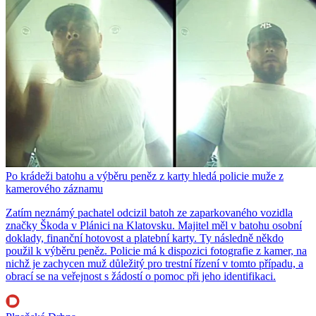
Po krádeži batohu a výběru peněz z karty hledá policie muže z
kamerového záznamu
Zatím neznámý pachatel odcizil batoh ze zaparkovaného vozidla
značky Škoda v Plánici na Klatovsku. Majitel měl v batohu osobní
doklady, finanční hotovost a platební karty. Ty následně někdo
použil k výběru peněz. Policie má k dispozici fotografie z kamer, na
nichž je zachycen muž důležitý pro trestní řízení v tomto případu, a
obrací se na veřejnost s žádostí o pomoc při jeho identifikaci.