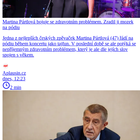
Martina Pártlová bojuje se zdravotním problémem. Zradil ji mozek
na pódiu
Jedna z nejlepších českých zpěvaček Martina Pártlová (47) řádí na
pódiu během koncertu jako tajfun. V poslední době se ale potýká se
nepříjemným zdravotním problémem, který je ale dle jejích slov
spojen s věkem.
Aplausin.cz
dnes, 12:23
2 min