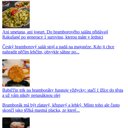
Ani smetana, ani jogurt. Do bramborového salátu přidávají
Rakušané po generace 1 surovinu, kterou máte v lednici
Český bramborový salát stojí a padá na majonéze. Kdo ji chce
nahradit něčím lehčím, obvykle sáhne po...
Babiččin trik na bramboráky funguje vždycky: stačí 1 lžíce do těsta
a už vám nikdy nenasáknou olej
Bramborák má být zlatavý, křupavý a lehký. Místo toho ale často
skončí jako těžká mastná placka, ze které...