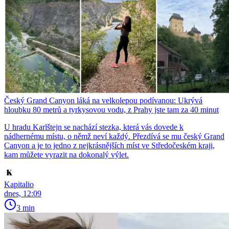
Český Grand Canyon láká na velkolepou podívanou: Ukrývá
hloubku 80 metrů a tyrkysovou vodu, z Prahy jste tam za 40 minut
U hradu Karlštejn se nachází stezka, která vás dovede k
nádhernému místu, o němž neví každý. Přezdívá se mu český Grand
Canyon a je to jedno z nejkrásnějších míst ve Středočeském kraji,
kam můžete vyrazit na dokonalý výlet.
Kapitalio
dnes, 12:09
3 min