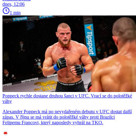
dnes, 12:06
1 min
Poppeck rychle dostane druhou šanci v UFC. Vrací se do polotěžké
váhy
Alexander Poppeck má po nevydařeném debutu v UFC dostat další
zápas. V říjnu se má vrátit do polotěžké váhy proti Brazilci
Felipemu Francovi, který naposledy vyhrál na TKO.