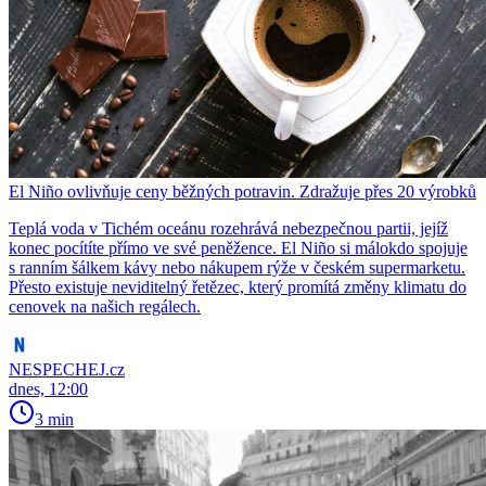
El Niño ovlivňuje ceny běžných potravin. Zdražuje přes 20 výrobků
Teplá voda v Tichém oceánu rozehrává nebezpečnou partii, jejíž
konec pocítíte přímo ve své peněžence. El Niño si málokdo spojuje
s ranním šálkem kávy nebo nákupem rýže v českém supermarketu.
Přesto existuje neviditelný řetězec, který promítá změny klimatu do
cenovek na našich regálech.
NESPECHEJ.cz
dnes, 12:00
3 min