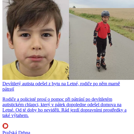
Devítiletý autista odešel z bytu na Letné, rodiče po něm marně
pátrají
Rodiče a policisté prosí o pomoc při pátrání po devítiletém
autistickém chlapci, který v pátek dopoledne odešel domova na
Letné. Od té doby ho neviděli. Rád jezdí dopravními prostředky a
také výtahem.
Pražská Drbna