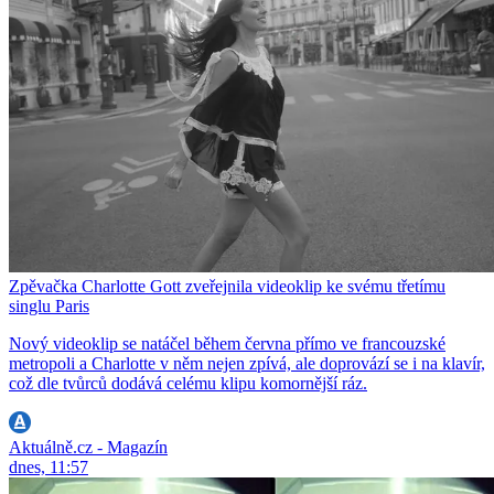
Zpěvačka Charlotte Gott zveřejnila videoklip ke svému třetímu
singlu Paris
Nový videoklip se natáčel během června přímo ve francouzské
metropoli a Charlotte v něm nejen zpívá, ale doprovází se i na klavír,
což dle tvůrců dodává celému klipu komornější ráz.
Aktuálně.cz - Magazín
dnes, 11:57