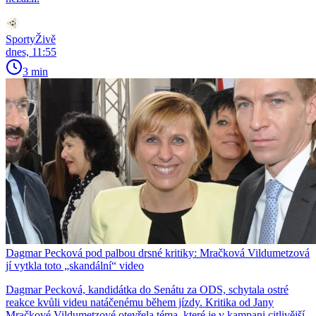
SportyŽivě
dnes, 11:55
3 min
Dagmar Pecková pod palbou drsné kritiky: Mračková Vildumetzová
jí vytkla toto „skandální“ video
Dagmar Pecková, kandidátka do Senátu za ODS, schytala ostré
reakce kvůli videu natáčenému během jízdy. Kritika od Jany
Mračkové Vildumetzové otevřela téma, které je v kampani citlivější,