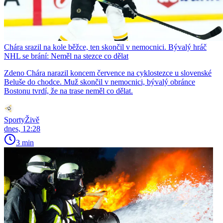
Chára srazil na kole běžce, ten skončil v nemocnici. Bývalý hráč
NHL se brání: Neměl na stezce co dělat
Zdeno Chára narazil koncem července na cyklostezce u slovenské
Beluše do chodce. Muž skončil v nemocnici, bývalý obránce
Bostonu tvrdí, že na trase neměl co dělat.
SportyŽivě
dnes, 12:28
3 min