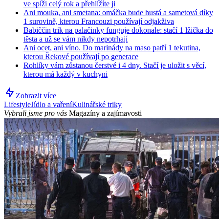
ve spíži celý rok a přehlížíte ji
Ani mouka, ani smetana: omáčka bude hustá a sametová díky
1 surovině, kterou Francouzi používají odjakživa
Babiččin trik na palačinky funguje dokonale: stačí 1 lžička do
těsta a už se vám nikdy nepotrhají
Ani ocet, ani víno. Do marinády na maso patří 1 tekutina,
kterou Řekové používají po generace
Rohlíky vám zůstanou čerstvé i 4 dny. Stačí je uložit s věcí,
kterou má každý v kuchyni
Zobrazit více
Lifestyle
Jídlo a vaření
Kulinářské triky
Vybrali jsme pro vás
Magazíny a zajímavosti