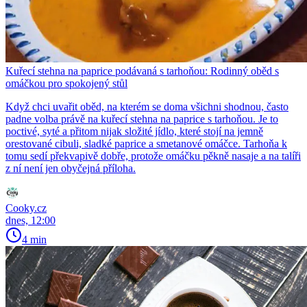
Kuřecí stehna na paprice podávaná s tarhoňou: Rodinný oběd s
omáčkou pro spokojený stůl
Když chci uvařit oběd, na kterém se doma všichni shodnou, často
padne volba právě na kuřecí stehna na paprice s tarhoňou. Je to
poctivé, syté a přitom nijak složité jídlo, které stojí na jemně
orestované cibuli, sladké paprice a smetanové omáčce. Tarhoňa k
tomu sedí překvapivě dobře, protože omáčku pěkně nasaje a na talíři
z ní není jen obyčejná příloha.
Cooky.cz
dnes, 12:00
4 min