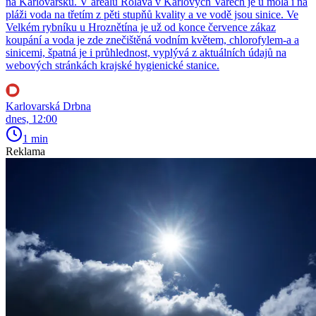
na Karlovarsku. V areálu Rolava v Karlových Varech je u mola i na
pláži voda na třetím z pěti stupňů kvality a ve vodě jsou sinice. Ve
Velkém rybníku u Hroznětína je už od konce července zákaz
koupání a voda je zde znečištěná vodním květem, chlorofylem-a a
sinicemi, špatná je i průhlednost, vyplývá z aktuálních údajů na
webových stránkách krajské hygienické stanice.
Karlovarská Drbna
dnes, 12:00
1 min
Reklama