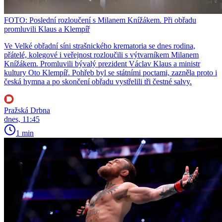
FOTO: Poslední rozloučení s Milanem Knížákem. Při obřadu
promluvili Klaus a Klempíř
Ve Velké obřadní síni strašnického krematoria se dnes rodina,
přátelé, kolegové i veřejnost rozloučili s výtvarníkem Milanem
Knížákem. Promluvili bývalý prezident Václav Klaus a ministr
kultury Oto Klempíř. Pohřeb byl se státními poctami, zazněla proto i
česká hymna a po skončení obřadu vystřelili tři čestné salvy.
Pražská Drbna
dnes, 11:45
1 min