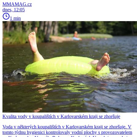
MMAMAG.cz
dnes, 12:05
1 min
Kvalita vody v koupalištích v Karlovarském kraji se zhoršuje
Voda v některých koupalištích v Karlovarském kraji se zhoršuje. V
tomto týdnu hygienici kontrolovaly vodní plochy s provozovatelem