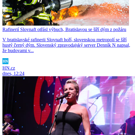
Rafinerií Slovnaft otřásl výbuch, Bratislavou se šíří dým z požáru
V bratislavské rafinerii Slovnaft hoří, slovenskou metropolí se šíří
hustý černý dým. Slovenský zpravodajský server Denník N napsal,
že budovami v...
HN.cz
dnes, 12:24