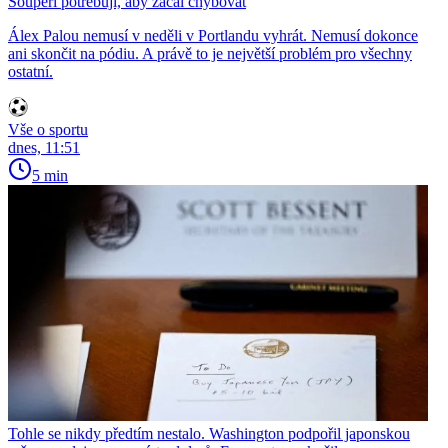
Soupeři potřebují, aby začal chybovat
Álex Palou nemusí v neděli v Portlandu vyhrát. Nemusí dokonce
ani skončit na pódiu. A právě to je největší problém pro všechny
ostatní.
Vše o sportu
dnes, 11:51
5 min
Tohle se nikdy předtím nestalo. Washington podpořil japonskou