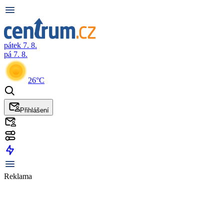
pátek 7. 8.
pá 7. 8.
26°C
Přihlášení
Reklama