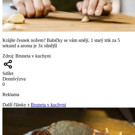
Krájíte česnek nožem? Babičky se vám smějí. 1 starý trik za 5
sekund a aroma je 3x silnější
Zdroj
:
Bruneta v kuchyni
Sdílet
Denní
výzva
0
Reklama
Další články z
Bruneta v kuchyni