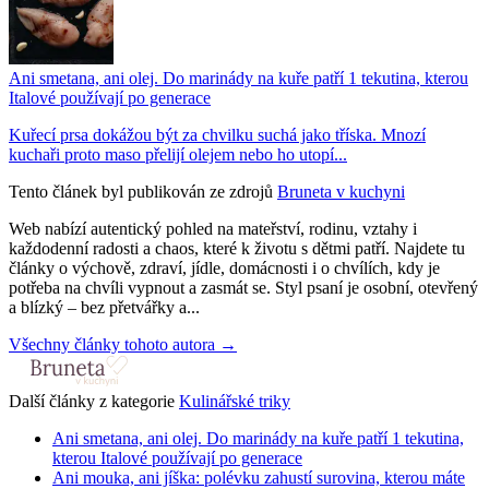
Ani smetana, ani olej. Do marinády na kuře patří 1 tekutina, kterou
Italové používají po generace
Kuřecí prsa dokážou být za chvilku suchá jako tříska. Mnozí
kuchaři proto maso přelijí olejem nebo ho utopí...
Tento článek byl publikován ze zdrojů
Bruneta v kuchyni
Web nabízí autentický pohled na mateřství, rodinu, vztahy i
každodenní radosti a chaos, které k životu s dětmi patří. Najdete tu
články o výchově, zdraví, jídle, domácnosti i o chvílích, kdy je
potřeba na chvíli vypnout a zasmát se. Styl psaní je osobní, otevřený
a blízký – bez přetvářky a...
Všechny články tohoto autora →
Další články z kategorie
Kulinářské triky
Ani smetana, ani olej. Do marinády na kuře patří 1 tekutina,
kterou Italové používají po generace
Ani mouka, ani jíška: polévku zahustí surovina, kterou máte