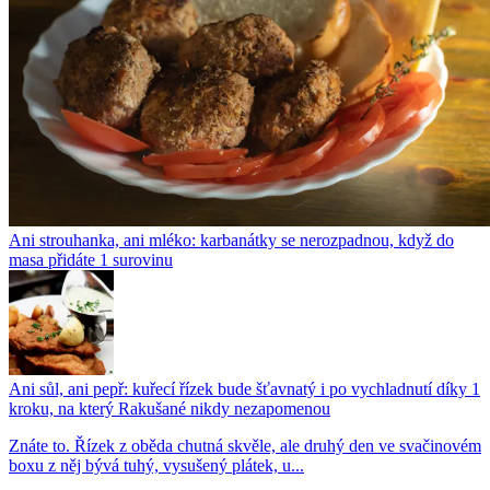
Ani strouhanka, ani mléko: karbanátky se nerozpadnou, když do
masa přidáte 1 surovinu
Ani sůl, ani pepř: kuřecí řízek bude šťavnatý i po vychladnutí díky 1
kroku, na který Rakušané nikdy nezapomenou
Znáte to. Řízek z oběda chutná skvěle, ale druhý den ve svačinovém
boxu z něj bývá tuhý, vysušený plátek, u...