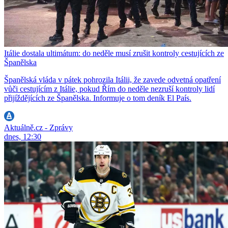
Itálie dostala ultimátum: do neděle musí zrušit kontroly cestujících ze
Španělska
Španělská vláda v pátek pohrozila Itálii, že zavede odvetná opatření
vůči cestujícím z Itálie, pokud Řím do neděle nezruší kontroly lidí
přijíždějících ze Španělska. Informuje o tom deník El País.
Aktuálně.cz - Zprávy
dnes, 12:30