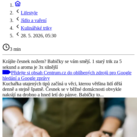
Lifestyle
Jídlo a vaření
Kulinářské triky
28. 5. 2026, 05:30
3 min
Krájíte česnek nožem? Babičky se vám smějí. 1 starý trik za 5
sekund a aroma je 3x silnější
Přidejte si obsah Centrum.cz do oblíbených zdrojů pro Google
hledání a Google zprávy
Kuchařka utajených tipů začíná u věci, kterou většina lidí dělá
denně a stejně špatně. Česnek se v běžné domácnosti obvykle
nakrájí na drobno a hned letí do pánve. Babičky to...