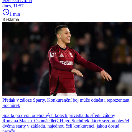
Plzeňská Drbna
dnes, 11:57
1 min
Reklama
Přetlak v záloze Sparty. Konkurenční boj může odnést i reprezentant
Sochůrek
Sparta po dvou odehraných kolech přivedla do středu zálohy
Romana Macka. Osmnáctiletý Hugo Sochůrek, který sezonu otevřel
dvěma starty v základu, najednou čelí konkurenci, jakou dosud
nezažil.