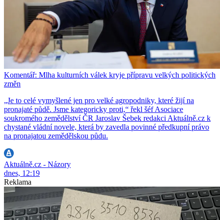
Komentář: Mlha kulturních válek kryje přípravu velkých politických
změn
„Je to celé vymyšlené jen pro velké agropodniky, které žijí na
pronajaté půdě. Jsme kategoricky proti,“ řekl šéf Asociace
soukromého zemědělství ČR Jaroslav Šebek redakci Aktuálně.cz k
chystané vládní novele, která by zavedla povinné předkupní právo
na pronajatou zemědělskou půdu.
Aktuálně.cz - Názory
dnes, 12:19
Reklama