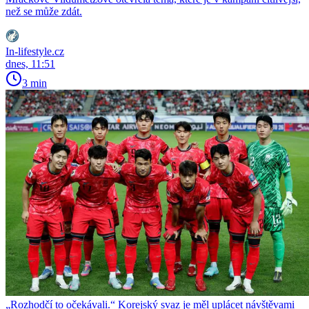
než se může zdát.
In-lifestyle.cz
dnes, 11:51
3 min
„Rozhodčí to očekávali.“ Korejský svaz je měl uplácet návštěvami