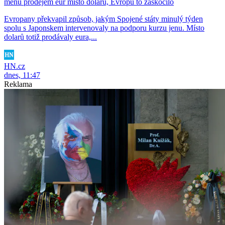
měnu prodejem eur místo dolarů, Evropu to zaskočilo
Evropany překvapil způsob, jakým Spojené státy minulý týden
spolu s Japonskem intervenovaly na podporu kurzu jenu. Místo
dolarů totiž prodávaly eura,...
HN.cz
dnes, 11:47
Reklama