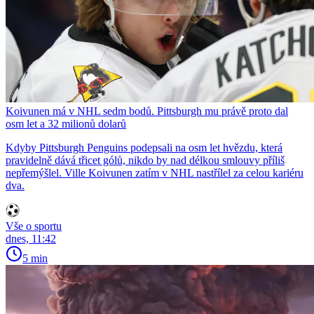
Koivunen má v NHL sedm bodů. Pittsburgh mu právě proto dal
osm let a 32 milionů dolarů
Kdyby Pittsburgh Penguins podepsali na osm let hvězdu, která
pravidelně dává třicet gólů, nikdo by nad délkou smlouvy příliš
nepřemýšlel. Ville Koivunen zatím v NHL nastřílel za celou kariéru
dva.
Vše o sportu
dnes, 11:42
5 min