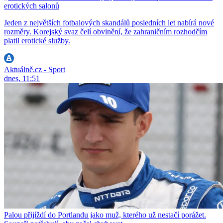
erotických salonů
Jeden z největších fotbalových skandálů posledních let nabírá nové
rozměry. Korejský svaz čelí obvinění, že zahraničním rozhodčím
platil erotické služby.
Aktuálně.cz - Sport
dnes, 11:51
Palou přijíždí do Portlandu jako muž, kterého už nestačí porážet.