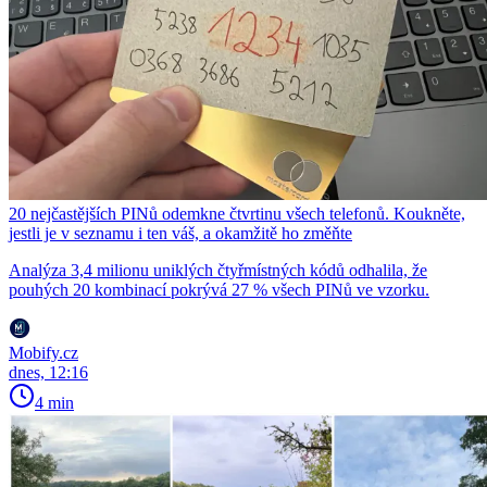
20 nejčastějších PINů odemkne čtvrtinu všech telefonů. Koukněte,
jestli je v seznamu i ten váš, a okamžitě ho změňte
Analýza 3,4 milionu uniklých čtyřmístných kódů odhalila, že
pouhých 20 kombinací pokrývá 27 % všech PINů ve vzorku.
Mobify.cz
dnes, 12:16
4 min