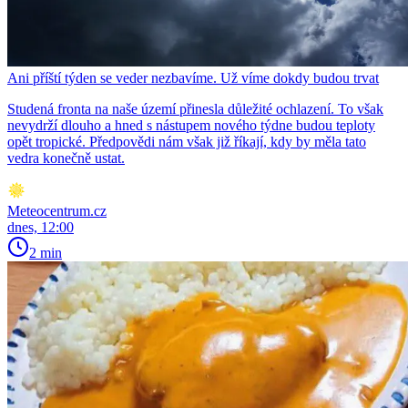
Ani příští týden se veder nezbavíme. Už víme dokdy budou trvat
Studená fronta na naše území přinesla důležité ochlazení. To však
nevydrží dlouho a hned s nástupem nového týdne budou teploty
opět tropické. Předpovědi nám však již říkají, kdy by měla tato
vedra konečně ustat.
Meteocentrum.cz
dnes, 12:00
2 min