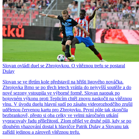
Slovan ovládl duel se Zbrojovkou. O vítěznou trefu se postaral
Dulay
Slovan se ve třetím kole představil na hřišti ligového nováčka.
Zbrojovka Brno se po třech letech vrátila do nejvyšší soutěže a do
nové sezony vstoupila ve výborné formě. Slovan naopak po
bojovném výkonu proti Teplicím chtěl znovu naskočit na vítěznou
vlnu. V úvodu duelu hlavní sudí po zásahu videorozhodčího zrušil
udělenou červenou kartu pro Zbrojovku. První půle tak skončila
bezbrankově, přesto si oba celky ve velmi náročném utkání
vypracovaly řadu příležitostí. Zlom přišel ve druhé půli, kdy se po
dlouhém vhazování dostal k hlavičce Patrik Dulay a Slovanu tak
zařídil jedinou a zároveň vítěznou trefu.