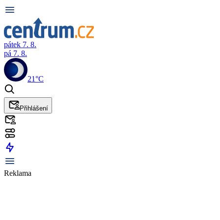
pátek 7. 8.
pá 7. 8.
21°C
Přihlášení
Reklama