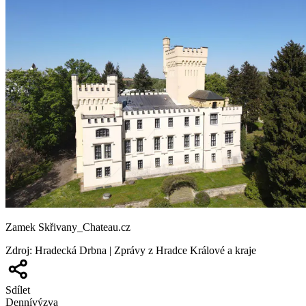
Zamek Skřivany_Chateau.cz
Zdroj
:
Hradecká Drbna | Zprávy z Hradce Králové a kraje
Sdílet
Denní
výzva