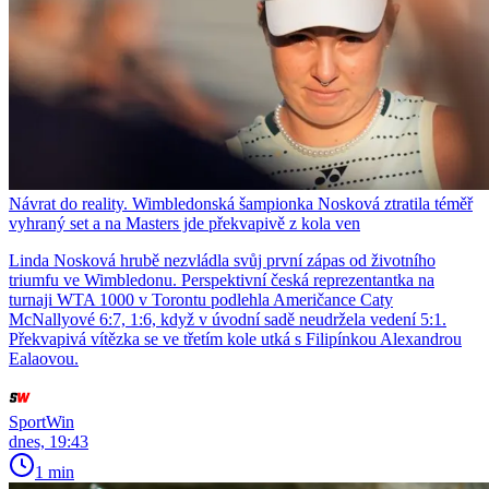
Návrat do reality. Wimbledonská šampionka Nosková ztratila téměř
vyhraný set a na Masters jde překvapivě z kola ven
Linda Nosková hrubě nezvládla svůj první zápas od životního
triumfu ve Wimbledonu. Perspektivní česká reprezentantka na
turnaji WTA 1000 v Torontu podlehla Američance Caty
McNallyové 6:7, 1:6, když v úvodní sadě neudržela vedení 5:1.
Překvapivá vítězka se ve třetím kole utká s Filipínkou Alexandrou
Ealaovou.
SportWin
dnes, 19:43
1 min