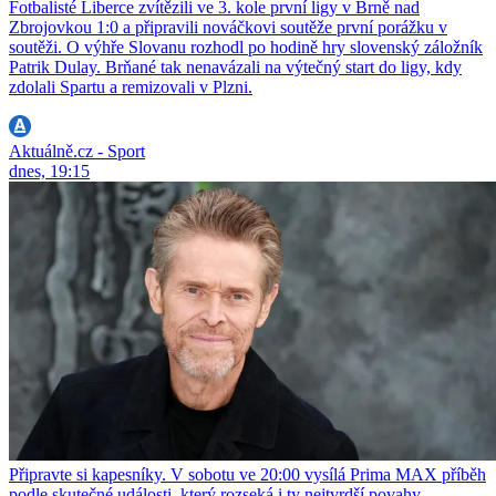
Fotbalisté Liberce zvítězili ve 3. kole první ligy v Brně nad
Zbrojovkou 1:0 a připravili nováčkovi soutěže první porážku v
soutěži. O výhře Slovanu rozhodl po hodině hry slovenský záložník
Patrik Dulay. Brňané tak nenavázali na výtečný start do ligy, kdy
zdolali Spartu a remizovali v Plzni.
Aktuálně.cz - Sport
dnes, 19:15
Připravte si kapesníky. V sobotu ve 20:00 vysílá Prima MAX příběh
podle skutečné události, který rozseká i ty nejtvrdší povahy