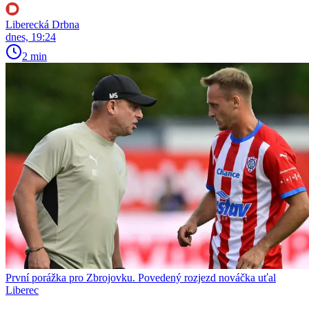
Liberecká Drbna
dnes, 19:24
2 min
První porážka pro Zbrojovku. Povedený rozjezd nováčka uťal
Liberec