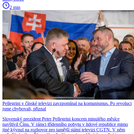
2 min
Pellegrini v čínské televizi zavzpomínal na komunismus. Po revoluci
jsme chybovali, přiznal
Slovenský prezident Peter Pellegrini koncem minulého měsíce
navštívil Čínu. V rámci třídenního pobytu v lidové republice mimo
jiné kývnul na rozhovor pro tamější státní televizi CGTN. V něm