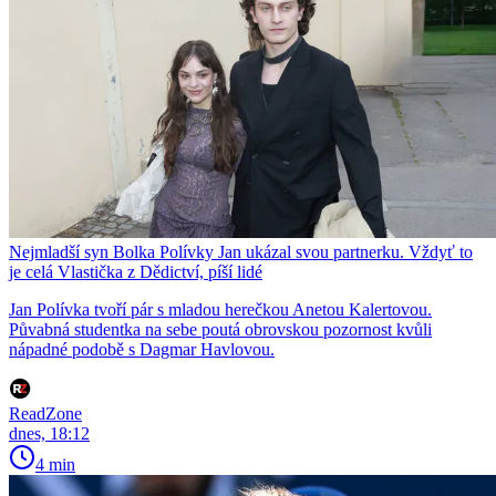
Nejmladší syn Bolka Polívky Jan ukázal svou partnerku. Vždyť to
je celá Vlastička z Dědictví, píší lidé
Jan Polívka tvoří pár s mladou herečkou Anetou Kalertovou.
Půvabná studentka na sebe poutá obrovskou pozornost kvůli
nápadné podobě s Dagmar Havlovou.
ReadZone
dnes, 18:12
4 min