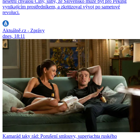
nešetřil chválou Číny, sliby, že Slovensko může být pro Peking
vynikajícím prostředníkem, a zkritizoval vývoj po sametové
revoluci.
Aktuálně.cz - Zprávy
dnes, 18:11
Kamarád taky rád: Porušení smlouvy, superjachta ruského