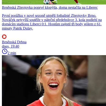
Brněnská Zbrojovka poprvé klopýtla, doma nestačila na Liberec
První porážku v nové sezoně utrpěli fotbalisté Zbrojovky Brno.
Nováček nejvyšší soutěže v páteční předehrávce 3. kola podlehl na
domácím stadionu Liberci 0:1. Hostům zajistil tři body gólem z 61.
minuty Patrik Dulay.
Brněnská Drbna
dnes, 19:40
2 min