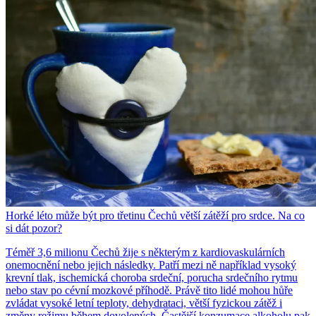
Horké léto může být pro třetinu Čechů větší zátěží pro srdce. Na co
si dát pozor?
Téměř 3,6 milionu Čechů žije s některým z kardiovaskulárních
onemocnění nebo jejich následky. Patří mezi ně například vysoký
krevní tlak, ischemická choroba srdeční, porucha srdečního rytmu
nebo stav po cévní mozkové příhodě. Právě tito lidé mohou hůře
zvládat vysoké letní teploty, dehydrataci, větší fyzickou zátěž i
změny režimu během dovolených. Častější konzumace alkoholu pak