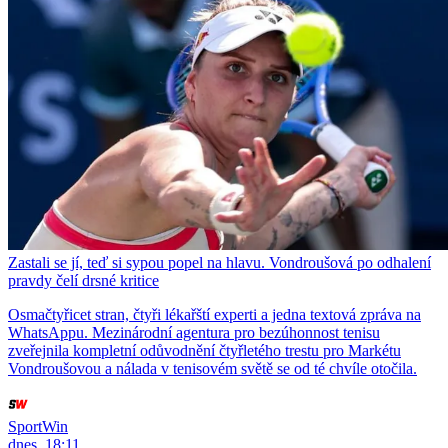
Zastali se jí, teď si sypou popel na hlavu. Vondroušová po odhalení
pravdy čelí drsné kritice
Osmačtyřicet stran, čtyři lékařští experti a jedna textová zpráva na
WhatsAppu. Mezinárodní agentura pro bezúhonnost tenisu
zveřejnila kompletní odůvodnění čtyřletého trestu pro Markétu
Vondroušovou a nálada v tenisovém světě se od té chvíle otočila.
SportWin
dnes, 18:11