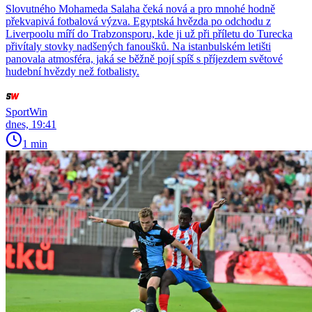
Slovutného Mohameda Salaha čeká nová a pro mnohé hodně
překvapivá fotbalová výzva. Egyptská hvězda po odchodu z
Liverpoolu míří do Trabzonsporu, kde ji už při příletu do Turecka
přivítaly stovky nadšených fanoušků. Na istanbulském letišti
panovala atmosféra, jaká se běžně pojí spíš s příjezdem světové
hudební hvězdy než fotbalisty.
SportWin
dnes, 19:41
1 min