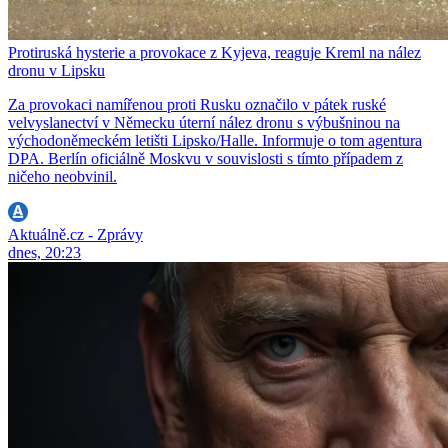
Protiruská hysterie a provokace z Kyjeva, reaguje Kreml na nález
dronu v Lipsku
Za provokaci namířenou proti Rusku označilo v pátek ruské
velvyslanectví v Německu úterní nález dronu s výbušninou na
východoněmeckém letišti Lipsko/Halle. Informuje o tom agentura
DPA. Berlín oficiálně Moskvu v souvislosti s tímto případem z
ničeho neobvinil.
Aktuálně.cz - Zprávy
dnes, 20:23