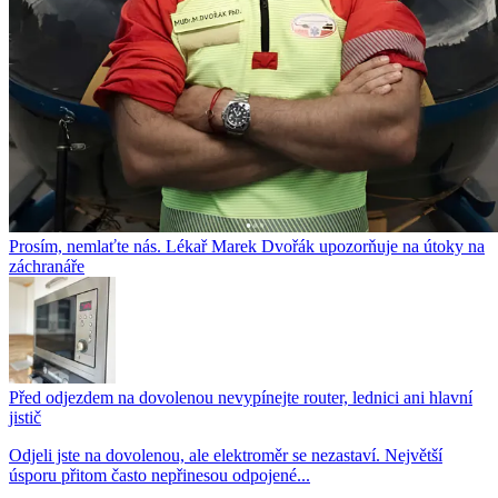
Prosím, nemlaťte nás. Lékař Marek Dvořák upozorňuje na útoky na
záchranáře
Před odjezdem na dovolenou nevypínejte router, lednici ani hlavní
jistič
Odjeli jste na dovolenou, ale elektroměr se nezastaví. Největší
úsporu přitom často nepřinesou odpojené...