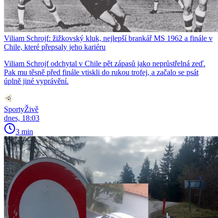
Viliam Schrojf: žižkovský kluk, nejlepší brankář MS 1962 a finále v
Chile, které přepsaly jeho kariéru
Viliam Schrojf odchytal v Chile pět zápasů jako neprůstřelná zeď.
Pak mu těsně před finále vtiskli do rukou trofej, a začalo se psát
úplně jiné vyprávění.
SportyŽivě
dnes, 18:03
3 min