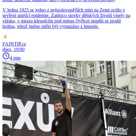
V lednu 1925 se jedno z nejizolovanějších míst na Zemi ocitlo v
sevření smrtící epidemie. Zatímco stovky dětských životů visely na
vlásku, v mrazu klesajícím pod minus čtyřicet stupňů se zrodil
hrdina, jehož jméno mělo být vymazáno z historie.
FAJNTIP.cz
dnes, 19:00
4 min