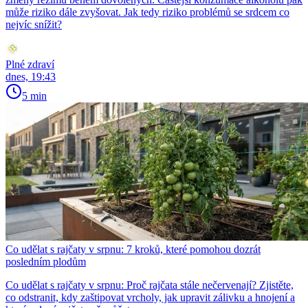
může riziko dále zvyšovat. Jak tedy riziko problémů se srdcem co
nejvíc snížit?
Plné zdraví
dnes, 19:43
5 min
Co udělat s rajčaty v srpnu: 7 kroků, které pomohou dozrát
posledním plodům
Co udělat s rajčaty v srpnu: Proč rajčata stále nečervenají? Zjistěte,
co odstranit, kdy zaštipovat vrcholy, jak upravit zálivku a hnojení a