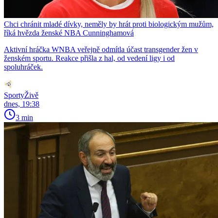
Chci chránit mladé dívky, neměly by hrát proti biologickým mužům,
říká hvězda ženské NBA Cunninghamová
Aktivní hráčka WNBA veřejně odmítla účast transgender žen v
ženském sportu. Reakce přišla z hal, od vedení ligy i od
spoluhráček.
SportyŽivě
dnes, 19:38
3 min