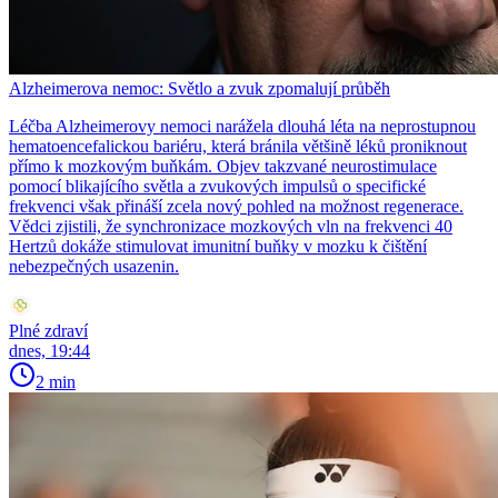
Alzheimerova nemoc: Světlo a zvuk zpomalují průběh
Léčba Alzheimerovy nemoci narážela dlouhá léta na neprostupnou
hematoencefalickou bariéru, která bránila většině léků proniknout
přímo k mozkovým buňkám. Objev takzvané neurostimulace
pomocí blikajícího světla a zvukových impulsů o specifické
frekvenci však přináší zcela nový pohled na možnost regenerace.
Vědci zjistili, že synchronizace mozkových vln na frekvenci 40
Hertzů dokáže stimulovat imunitní buňky v mozku k čištění
nebezpečných usazenin.
Plné zdraví
dnes, 19:44
2 min