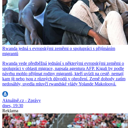
Rwanda jedná s evropskými zeměmi o spolupráci s přijímáním
migrantů
Rwanda vede předběžná jednání s některými evropskými zeměmi o
spolupráci v oblasti migrace, napsala agentura AFP. Kigali by podle
návrhu mohlo přijímat rodiny migrantů, kteří uvízli na cestě, nemají
kam jít nebo jsou z různých důvodů v ohrožení. Země dohody zatím
nedosáhly, uvedla mluvčí rwandské vlády Yolande Makoloová.
Aktuálně.cz - Zprávy
dnes, 19:30
Reklama