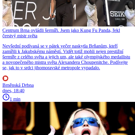
Centrum Brna ovládli šermíři. Jsem jako Kung Fu Panda, řekl
čerstvý mistr světa
Nevšední podívaná se v pátek večer naskytla Brňanům, kteří
zamířili k Jakubskému náměstí. Vidět totiž mohli nejen prestižní
šermíře z celého světa a jejich um, ale také olympijského medailistu
a novopečeného mistra světa Alexandera Choupenitche. Podívejte
se, jak to v srdci jihomoravské metropole vypadalo.
Brněnská Drbna
dnes, 18:40
1 min