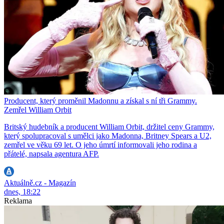
Producent, který proměnil Madonnu a získal s ní tři Grammy.
Zemřel William Orbit
Britský hudebník a producent William Orbit, držitel ceny Grammy,
který spolupracoval s umělci jako Madonna, Britney Spears a U2,
zemřel ve věku 69 let. O jeho úmrtí informovali jeho rodina a
přátelé, napsala agentura AFP.
Aktuálně.cz - Magazín
dnes, 18:22
Reklama