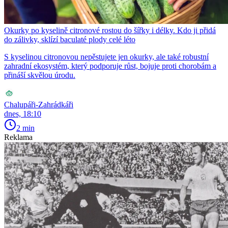
Okurky po kyselině citronové rostou do šířky i délky. Kdo ji přidá
do zálivky, sklízí baculaté plody celé léto
S kyselinou citronovou nepěstujete jen okurky, ale také robustní
zahradní ekosystém, který podporuje růst, bojuje proti chorobám a
přináší skvělou úrodu.
Chalupáři-Zahrádkáři
dnes, 18:10
2 min
Reklama