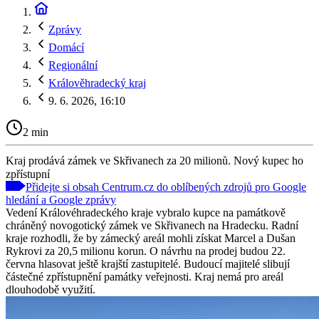
Zprávy
Domácí
Regionální
Králověhradecký kraj
9. 6. 2026, 16:10
2 min
Kraj prodává zámek ve Skřivanech za 20 milionů. Nový kupec ho
zpřístupní
Přidejte si obsah Centrum.cz do oblíbených zdrojů pro Google
hledání a Google zprávy
Vedení Královéhradeckého kraje vybralo kupce na památkově
chráněný novogotický zámek ve Skřivanech na Hradecku. Radní
kraje rozhodli, že by zámecký areál mohli získat Marcel a Dušan
Rykrovi za 20,5 milionu korun. O návrhu na prodej budou 22.
června hlasovat ještě krajští zastupitelé. Budoucí majitelé slibují
částečné zpřístupnění památky veřejnosti. Kraj nemá pro areál
dlouhodobě využití.