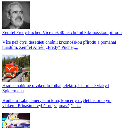
Zemřel Fredy Pucher. Více než 40 let chránil krkonošskou přírodu
Více než čtyři desetiletí chránil krkonošskou přírodu a pomáhal
turistům. Zemřel Alfréd „Fredy“ Pucher,...
Hradec nabídne o víkendu fotbal, elektro, historické vlaky i
Spidermana
Hudba u Labe, tanec, letní kina, koncerty i výlet historickým
vlakem. Přinášíme výběr nejzajímavějších...