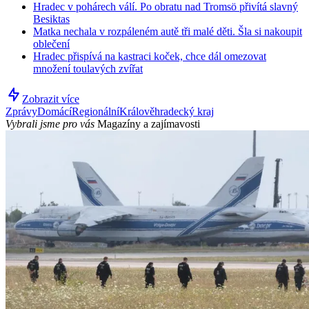
Hradec v pohárech válí. Po obratu nad Tromsö přivítá slavný
Besiktas
Matka nechala v rozpáleném autě tři malé děti. Šla si nakoupit
oblečení
Hradec přispívá na kastraci koček, chce dál omezovat
množení toulavých zvířat
Zobrazit více
Zprávy
Domácí
Regionální
Králověhradecký kraj
Vybrali jsme pro vás
Magazíny a zajímavosti