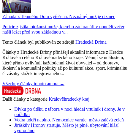
Záhada z Temného Dolu vyřešena. Neznámý muž je cizinec
Policie zjistila totožnost muže, kterého záchranáři v pondělí večer
našli ležet před svou základnou v...
Tento článek byl publikován ze zdrojů
Hradecká Drbna
Články z Hradecké Drbny přinášejí aktuální informace z Hradce
Králové a celého Královéhradeckého kraje. Věnují se událostem,
které přímo ovlivňují každodenní život obyvatel – od dopravy,
školství a komunální politiky až po kulturní akce, sport, kriminalitu
či zásahy složek integrovaného...
Všechny články tohoto autora →
Další články z kategorie
Králověhradecký kraj
Dívku po útěku z tábora v noci hledal vrtulník i drony. Je v
pořádku
Vedra udeří naplno. Nemocnice varuje, město zalévá zeleň
Jiráskův Hronov startuje. Město je plné, ubytování hlásí
vyprodáno