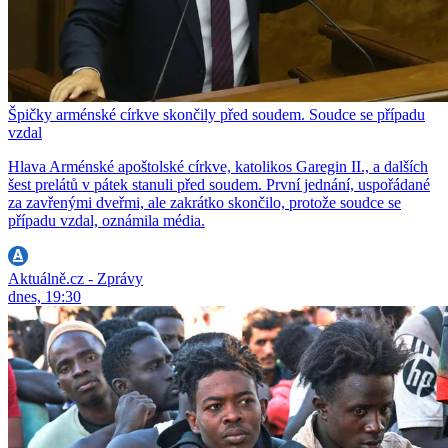
Špičky arménské církve skončily před soudem. Soudce se případu
vzdal
Hlava Arménské apoštolské církve, katolikos Garegin II., a dalších
šest prelátů v pátek stanuli před soudem. První jednání, uspořádané
za zavřenými dveřmi, ale zakrátko skončilo, protože soudce se
případu vzdal, oznámila média.
Aktuálně.cz - Zprávy
dnes, 19:30