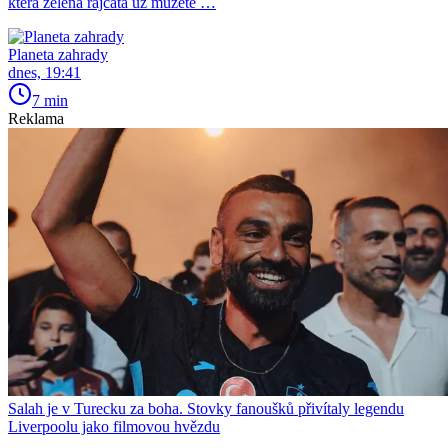
která zelená rajčata už můžete …
Planeta zahrady
dnes, 19:41
7 min
Reklama
Salah je v Turecku za boha. Stovky fanoušků přivítaly legendu
Liverpoolu jako filmovou hvězdu