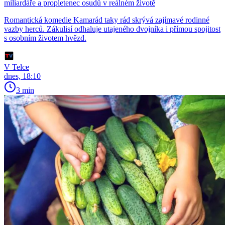
miliardáře a propletenec osudů v reálném životě
Romantická komedie Kamarád taky rád skrývá zajímavé rodinné
vazby herců. Zákulisí odhaluje utajeného dvojníka i přímou spojitost
s osobním životem hvězd.
V Telce
dnes, 18:10
3 min