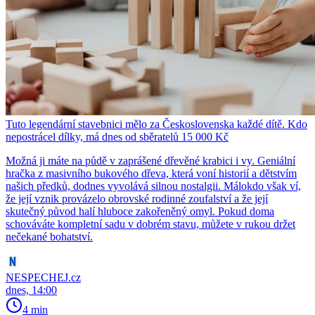
Tuto legendární stavebnici mělo za Československa každé dítě. Kdo
nepostrácel dílky, má dnes od sběratelů 15 000 Kč
Možná ji máte na půdě v zaprášené dřevěné krabici i vy. Geniální
hračka z masivního bukového dřeva, která voní historií a dětstvím
našich předků, dodnes vyvolává silnou nostalgii. Málokdo však ví,
že její vznik provázelo obrovské rodinné zoufalství a že její
skutečný původ halí hluboce zakořeněný omyl. Pokud doma
schováváte kompletní sadu v dobrém stavu, můžete v rukou držet
nečekané bohatství.
NESPECHEJ.cz
dnes, 14:00
4 min