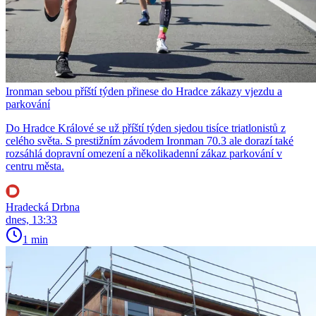
Ironman sebou příští týden přinese do Hradce zákazy vjezdu a
parkování
Do Hradce Králové se už příští týden sjedou tisíce triatlonistů z
celého světa. S prestižním závodem Ironman 70.3 ale dorazí také
rozsáhlá dopravní omezení a několikadenní zákaz parkování v
centru města.
Hradecká Drbna
dnes, 13:33
1 min