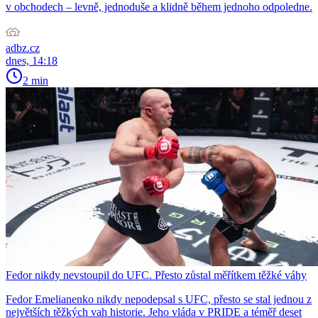
v obchodech – levně, jednoduše a klidně během jednoho odpoledne.
adbz.cz
dnes, 14:18
2 min
Fedor nikdy nevstoupil do UFC. Přesto zůstal měřítkem těžké váhy
Fedor Emelianenko nikdy nepodepsal s UFC, přesto se stal jednou z
největších těžkých vah historie. Jeho vláda v PRIDE a téměř deset