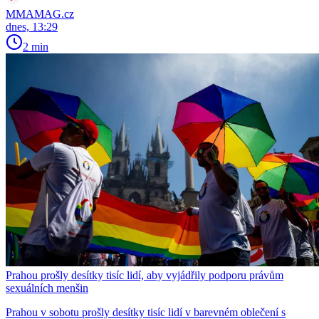
MMAMAG.cz
dnes, 13:29
2 min
Prahou prošly desítky tisíc lidí, aby vyjádřily podporu právům
sexuálních menšin
Prahou v sobotu prošly desítky tisíc lidí v barevném oblečení s