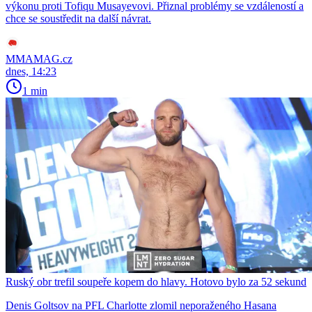
výkonu proti Tofiqu Musayevovi. Přiznal problémy se vzdáleností a
chce se soustředit na další návrat.
MMAMAG.cz
dnes, 14:23
1 min
Ruský obr trefil soupeře kopem do hlavy. Hotovo bylo za 52 sekund
Denis Goltsov na PFL Charlotte zlomil neporaženého Hasana