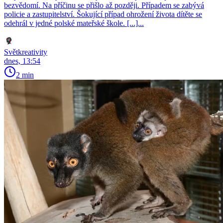
bezvědomí. Na příčinu se přišlo až později. Případem se zabývá
policie a zastupitelství. Šokující případ ohrožení života dítěte se
odehrál v jedné polské mateřské škole. [...]...
Světkreativity
dnes, 13:54
2 min