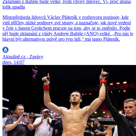
Zklamání z Babiše bude velké, tvrdí vlivný lidovec. Ví, proč strana
tolik upadla
Místopředseda lidovců Václav Pláteník v rozhovoru popisuje, kde
vidí příčiny nízké podpory své strany, a naznačuje, jak nové vedení
v čele s Janem Grolichem pracuje na tom, aby se to změnilo. Podle
něj bude zklamání z vlády Andreje Babiše (ANO) velké. „Pro nás je
hlavní být alternativou právě pro tyto lidi,“ má jasno Pláteník.
Aktuálně.cz - Zprávy
dnes, 14:07