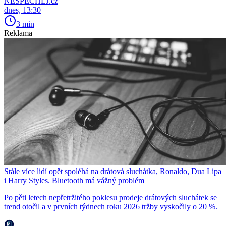
NESPECHEJ.cz
dnes, 13:30
3 min
Reklama
Stále více lidí opět spoléhá na drátová sluchátka, Ronaldo, Dua Lipa
i Harry Styles. Bluetooth má vážný problém
Po pěti letech nepřetržitého poklesu prodeje drátových sluchátek se
trend otočil a v prvních týdnech roku 2026 tržby vyskočily o 20 %.