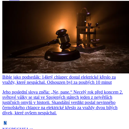
Bible jako podsedák: 14letý chlapec dostal elektrické křeslo za
vraždy, které nespáchal. Odsouzen byl za pouhých 10 minut
Jeho poslední slova zněla: „Ne, pane.“ Necelý rok před koncem 2.
světové války se stal ve Spojených státech jeden z největších
justičních omylů v historii. Skandální verdikt poslal nevinného
černošského chlapce na elektrické křeslo za vraždy dvou bílých
dívek, které ovšem nespáchal.