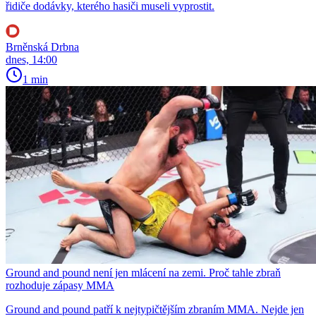
řidiče dodávky, kterého hasiči museli vyprostit.
Brněnská Drbna
dnes, 14:00
1 min
Ground and pound není jen mlácení na zemi. Proč tahle zbraň
rozhoduje zápasy MMA
Ground and pound patří k nejtypičtějším zbraním MMA. Nejde jen