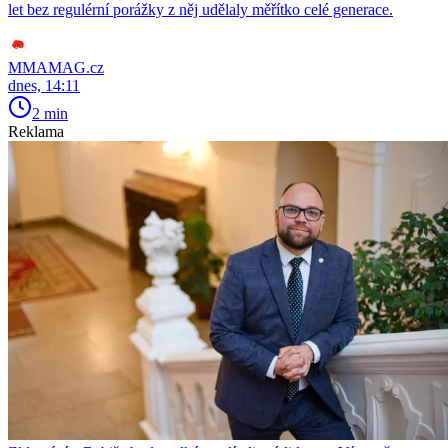
let bez regulérní porážky z něj udělaly měřítko celé generace.
MMAMAG.cz
dnes, 14:11
2 min
Reklama