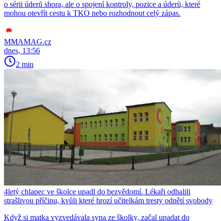
o sérii úderů shora, ale o spojení kontroly, pozice a úderů, které
mohou otevřít cestu k TKO nebo rozhodnout celý zápas.
MMAMAG.cz
dnes, 13:56
2 min
4letý chlapec ve školce upadl do bezvědomí. Lékaři odhalili
strašlivou příčinu, kvůli které hrozí učitelkám tresty odnětí svobody
Když si matka vyzvedávala syna ze školky, začal upadat do