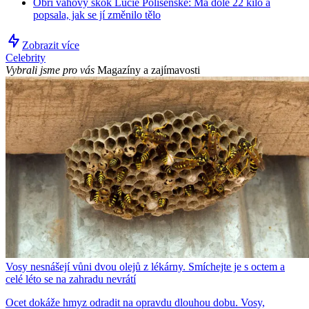
Obří váhový skok Lucie Polišenské: Má dole 22 kilo a
popsala, jak se jí změnilo tělo
Zobrazit více
Celebrity
Vybrali jsme pro vás
Magazíny a zajímavosti
Vosy nesnášejí vůni dvou olejů z lékárny. Smíchejte je s octem a
celé léto se na zahradu nevrátí
Ocet dokáže hmyz odradit na opravdu dlouhou dobu. Vosy,