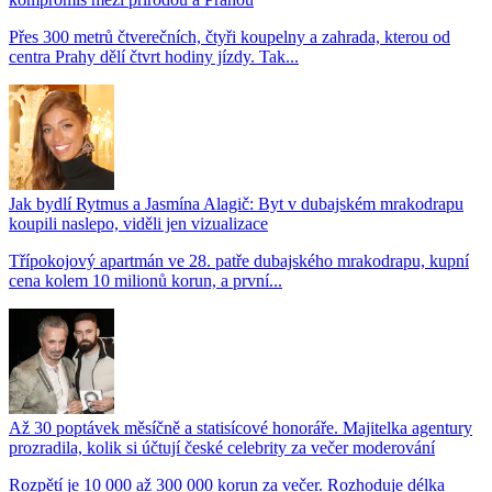
Přes 300 metrů čtverečních, čtyři koupelny a zahrada, kterou od
centra Prahy dělí čtvrt hodiny jízdy. Tak...
Jak bydlí Rytmus a Jasmína Alagič: Byt v dubajském mrakodrapu
koupili naslepo, viděli jen vizualizace
Třípokojový apartmán ve 28. patře dubajského mrakodrapu, kupní
cena kolem 10 milionů korun, a první...
Až 30 poptávek měsíčně a statisícové honoráře. Majitelka agentury
prozradila, kolik si účtují české celebrity za večer moderování
Rozpětí je 10 000 až 300 000 korun za večer. Rozhoduje délka