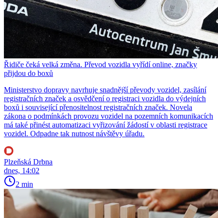
Řidiče čeká velká změna. Převod vozidla vyřídí online, značky
přijdou do boxů
Ministerstvo dopravy navrhuje snadnější převody vozidel, zasílání
registračních značek a osvědčení o registraci vozidla do výdejních
boxů i související přenositelnost registračních značek. Novela
zákona o podmínkách provozu vozidel na pozemních komunikacích
má také přinést automatizaci vyřizování žádostí v oblasti registrace
vozidel. Odpadne tak nutnost návštěvy úřadu.
Plzeňská Drbna
dnes, 14:02
2 min