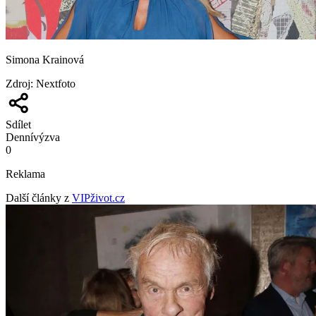
Simona Krainová
Zdroj
:
Nextfoto
Sdílet
Denní
výzva
0
Reklama
Další články z
VIPživot.cz