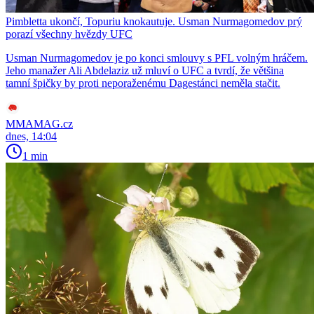
Pimbletta ukončí, Topuriu knokautuje. Usman Nurmagomedov prý
porazí všechny hvězdy UFC
Usman Nurmagomedov je po konci smlouvy s PFL volným hráčem.
Jeho manažer Ali Abdelaziz už mluví o UFC a tvrdí, že většina
tamní špičky by proti neporaženému Dagestánci neměla stačit.
MMAMAG.cz
dnes, 14:04
1 min