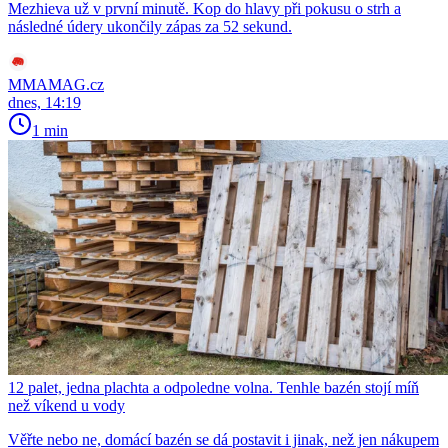
Mezhieva už v první minutě. Kop do hlavy při pokusu o strh a
následné údery ukončily zápas za 52 sekund.
MMAMAG.cz
dnes, 14:19
1 min
12 palet, jedna plachta a odpoledne volna. Tenhle bazén stojí míň
než víkend u vody
Věřte nebo ne, domácí bazén se dá postavit i jinak, než jen nákupem