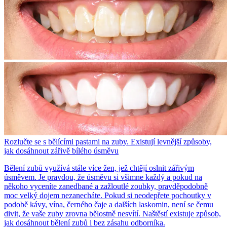
Rozlučte se s bělícími pastami na zuby. Existují levnější způsoby,
jak dosáhnout zářivě bílého úsměvu
Bělení zubů využívá stále více žen, jež chtějí oslnit zářivým
úsměvem. Je pravdou, že úsměvu si všimne každý a pokud na
někoho vyceníte zanedbané a zažloutlé zoubky, pravděpodobně
moc velký dojem nezanecháte. Pokud si neodepřete pochoutky v
podobě kávy, vína, černého čaje a dalších laskomin, není se čemu
divit, že vaše zuby zrovna bělostně nesvítí. Naštěstí existuje způsob,
jak dosáhnout bělení zubů i bez zásahu odborníka.