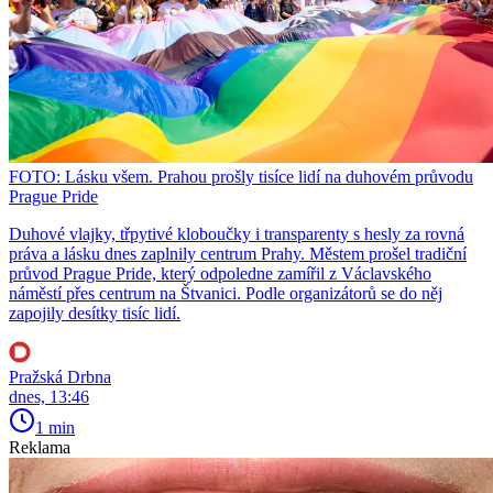
FOTO: Lásku všem. Prahou prošly tisíce lidí na duhovém průvodu
Prague Pride
Duhové vlajky, třpytivé kloboučky i transparenty s hesly za rovná
práva a lásku dnes zaplnily centrum Prahy. Městem prošel tradiční
průvod Prague Pride, který odpoledne zamířil z Václavského
náměstí přes centrum na Štvanici. Podle organizátorů se do něj
zapojily desítky tisíc lidí.
Pražská Drbna
dnes, 13:46
1 min
Reklama