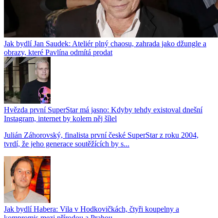
Jak bydlí Jan Saudek: Ateliér plný chaosu, zahrada jako džungle a
obrazy, které Pavlína odmítá prodat
Hvězda první SuperStar má jasno: Kdyby tehdy existoval dnešní
Instagram, internet by kolem něj šílel
Julián Záhorovský, finalista první české SuperStar z roku 2004,
tvrdí, že jeho generace soutěžících by s...
Jak bydlí Habera: Vila v Hodkovičkách, čtyři koupelny a
kompromis mezi přírodou a Prahou