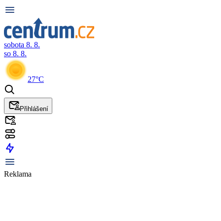
sobota 8. 8.
so 8. 8.
27°C
Přihlášení
Reklama