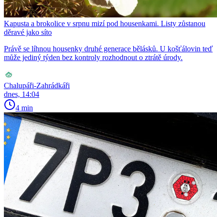
Kapusta a brokolice v srpnu mizí pod housenkami. Listy zůstanou
děravé jako síto
Právě se líhnou housenky druhé generace bělásků. U košťálovin teď
může jediný týden bez kontroly rozhodnout o ztrátě úrody.
Chalupáři-Zahrádkáři
dnes, 14:04
4 min