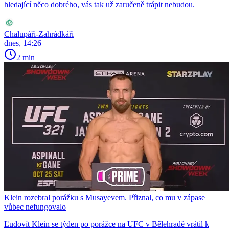
hledající něco dobrého, vás tak už zaručeně trápit nebudou.
Chalupáři-Zahrádkáři
dnes, 14:26
2 min
Klein rozebral porážku s Musayevem. Přiznal, co mu v zápase
vůbec nefungovalo
Ľudovít Klein se týden po porážce na UFC v Bělehradě vrátil k