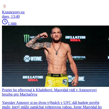
Krasnezeny.eu
dnes, 13:40
1 min
Poirier ho přirovnal k Khabibovi. Masvidal vidí v Amosovovi
hrozbu pro Machačeva
Yaroslav Amosov si po dvou výhrách v UFC dál buduje pověst
muže, který může zamíchat velterovou vahou. Jorge Masvidal ho