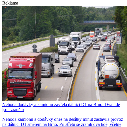
Reklama
Nehoda dodávky a kamionu zavřela dálnici D1 na Brno. Dva lidé
jsou zranění
Nehoda kamionu a dodávky dnes na desítky minut zastavila provoz
na dálnici D1 směrem na Brno. Při střetu se zranili dva lidé, včetně