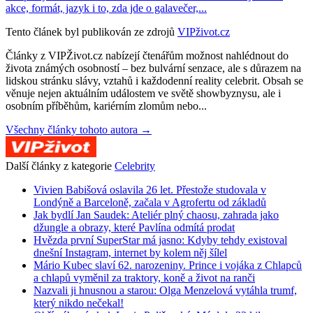
akce, formát, jazyk i to, zda jde o galavečer,...
Tento článek byl publikován ze zdrojů
VIPživot.cz
Články z VIPŽivot.cz nabízejí čtenářům možnost nahlédnout do
života známých osobností – bez bulvární senzace, ale s důrazem na
lidskou stránku slávy, vztahů i každodenní reality celebrit. Obsah se
věnuje nejen aktuálním událostem ve světě showbyznysu, ale i
osobním příběhům, kariérním zlomům nebo...
Všechny články tohoto autora →
Další články z kategorie
Celebrity
Vivien Babišová oslavila 26 let. Přestože studovala v
Londýně a Barceloně, začala v Agrofertu od základů
Jak bydlí Jan Saudek: Ateliér plný chaosu, zahrada jako
džungle a obrazy, které Pavlína odmítá prodat
Hvězda první SuperStar má jasno: Kdyby tehdy existoval
dnešní Instagram, internet by kolem něj šílel
Mário Kubec slaví 62. narozeniny. Prince i vojáka z Chlapců
a chlapů vyměnil za traktory, koně a život na ranči
Nazvali ji hnusnou a starou: Olga Menzelová vytáhla trumf,
který nikdo nečekal!