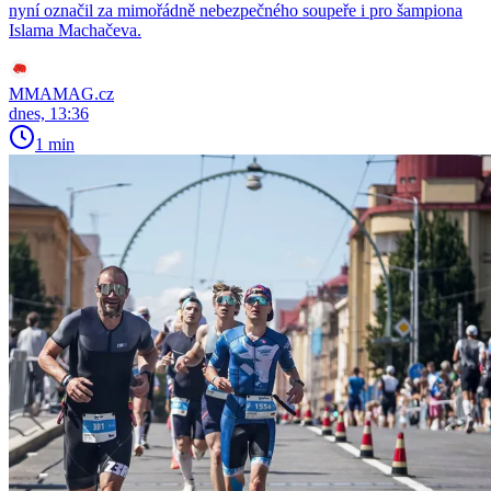
nyní označil za mimořádně nebezpečného soupeře i pro šampiona
Islama Machačeva.
MMAMAG.cz
dnes, 13:36
1 min