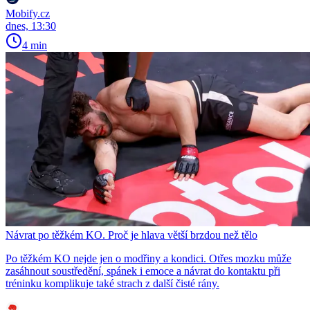
Mobify.cz
dnes, 13:30
4 min
Návrat po těžkém KO. Proč je hlava větší brzdou než tělo
Po těžkém KO nejde jen o modřiny a kondici. Otřes mozku může
zasáhnout soustředění, spánek i emoce a návrat do kontaktu při
tréninku komplikuje také strach z další čisté rány.