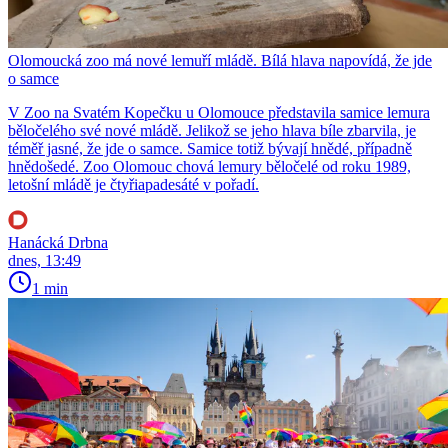
Olomoucká zoo má nové lemuří mládě. Bílá hlava napovídá, že jde
o samce
V Zoo na Svatém Kopečku u Olomouce představila samice lemura
běločelého své nové mládě. Jelikož se jeho hlava bíle zbarvila, je
téměř jasné, že jde o samce. Samice totiž bývají hnědé, případně
hnědošedé. Zoo Olomouc chová lemury běločelé od roku 1989,
letošní mládě je čtyřiapadesáté v pořadí.
Hanácká Drbna
dnes, 13:49
1 min