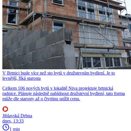
V Brtnici bude více než sto bytů v družstevním bydlení. Je to
levnější, říká starosta
Celkem 106 nových bytů v lokalitě Niva projektuje brtnická
radnice. Plánuje následně nabídnout družstevní bydlení, tato forma
může dle starosty až o čtvrtinu snížit cenu.
Jihlavská Drbna
dnes, 13:33
1 min