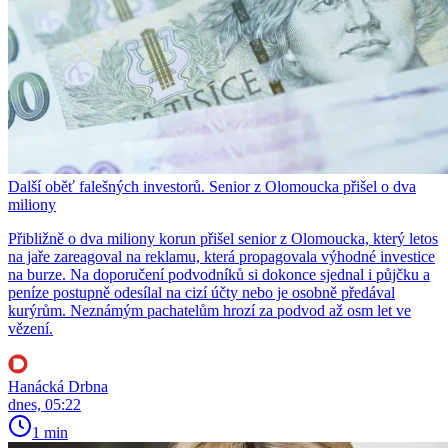
Další oběť falešných investorů. Senior z Olomoucka přišel o dva
miliony
Přibližně o dva miliony korun přišel senior z Olomoucka, který letos
na jaře zareagoval na reklamu, která propagovala výhodné investice
na burze. Na doporučení podvodníků si dokonce sjednal i půjčku a
peníze postupně odesílal na cizí účty nebo je osobně předával
kurýrům. Neznámým pachatelům hrozí za podvod až osm let ve
vězení.
Hanácká Drbna
dnes, 05:22
1 min