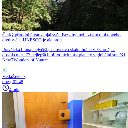
Český přírodní útvar zaujal svět. Brzy by mohl získat titul nového
divu světa. UNESCO je ale proti
Pravčická brána, největší pískovcová skalní brána v Evropě, se
dostala mezi 77 nejlepších přírodních míst planety v globální soutěži
New7Wonders of Nature.
VědaŽivě.cz
dnes, 05:48
4 min