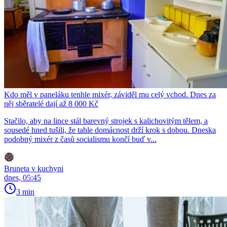
Kdo měl v paneláku tenhle mixér, záviděl mu celý vchod. Dnes za
něj sběratelé dají až 8 000 Kč
Stačilo, aby na lince stál barevný strojek s kalichovitým tělem, a
sousedé hned tušili, že tahle domácnost drží krok s dobou. Dneska
podobný mixér z časů socialismu končí buď v...
Bruneta v kuchyni
dnes, 05:45
3 min