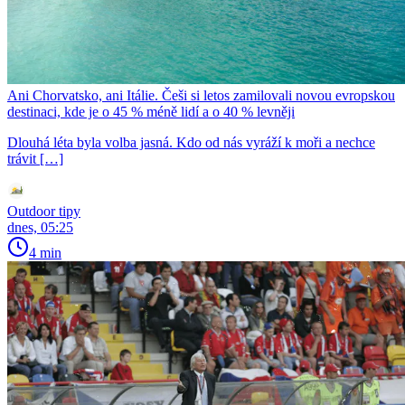
Ani Chorvatsko, ani Itálie. Češi si letos zamilovali novou evropskou
destinaci, kde je o 45 % méně lidí a o 40 % levněji
Dlouhá léta byla volba jasná. Kdo od nás vyráží k moři a nechce
trávit […]
Outdoor tipy
dnes, 05:25
4 min