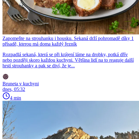
Zapomeňte na strouhanku i housku. Sekaná drží pohromadě díky 1
přísadě, kterou má doma každý řezník
Rozpadlá sekaná, která se při krájení láme na drobky, potká dřív
nebo později skoro každou kuchyni. Většina lidí na to reaguje další
hrstí strouhanky a pak se diví, že je...
Bruneta v kuchyni
dnes, 05:32
4 min