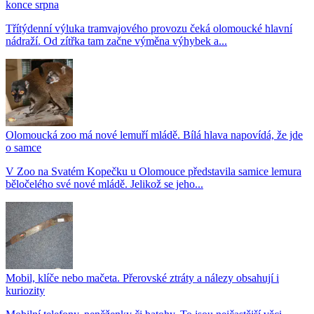
konce srpna
Třítýdenní výluka tramvajového provozu čeká olomoucké hlavní
nádraží. Od zítřka tam začne výměna výhybek a...
Olomoucká zoo má nové lemuří mládě. Bílá hlava napovídá, že jde
o samce
V Zoo na Svatém Kopečku u Olomouce představila samice lemura
běločelého své nové mládě. Jelikož se jeho...
Mobil, klíče nebo mačeta. Přerovské ztráty a nálezy obsahují i
kuriozity