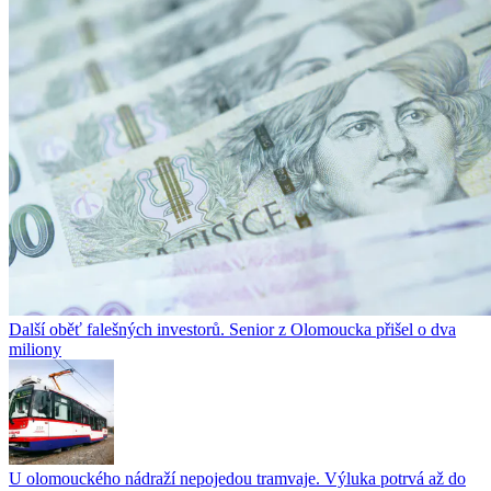
Další oběť falešných investorů. Senior z Olomoucka přišel o dva
miliony
U olomouckého nádraží nepojedou tramvaje. Výluka potrvá až do