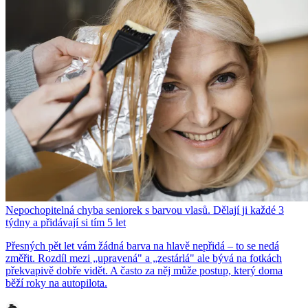
Nepochopitelná chyba seniorek s barvou vlasů. Dělají ji každé 3
týdny a přidávají si tím 5 let
Přesných pět let vám žádná barva na hlavě nepřidá – to se nedá
změřit. Rozdíl mezi „upravená" a „zestárlá" ale bývá na fotkách
překvapivě dobře vidět. A často za něj může postup, který doma
běží roky na autopilota.