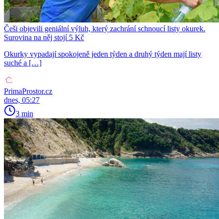
Češi objevili geniální výluh, který zachrání schnoucí listy okurek.
Surovina na něj stojí 5 Kč
Okurky vypadají spokojeně jeden týden a druhý týden mají listy
suché a […]
PrimaProstor.cz
dnes, 05:27
3 min