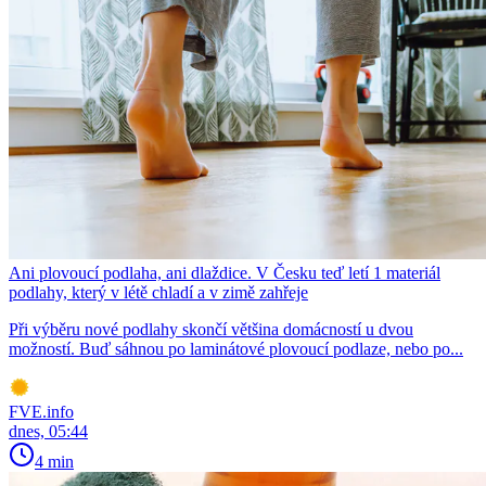
Ani plovoucí podlaha, ani dlaždice. V Česku teď letí 1 materiál
podlahy, který v létě chladí a v zimě zahřeje
Při výběru nové podlahy skončí většina domácností u dvou
možností. Buď sáhnou po laminátové plovoucí podlaze, nebo po...
FVE.info
dnes, 05:44
4 min