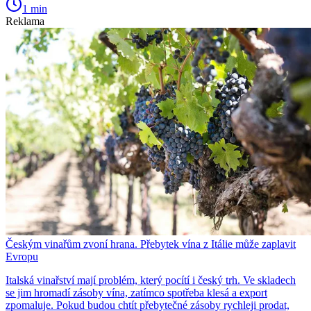
1 min
Reklama
Českým vinařům zvoní hrana. Přebytek vína z Itálie může zaplavit
Evropu
Italská vinařství mají problém, který pocítí i český trh. Ve skladech
se jim hromadí zásoby vína, zatímco spotřeba klesá a export
zpomaluje. Pokud budou chtít přebytečné zásoby rychleji prodat,