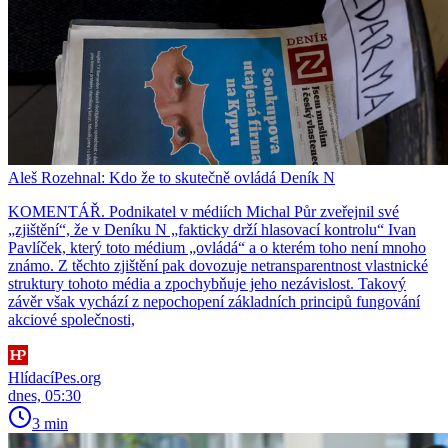
Aleš Rozehnal: Kdo že to skutečně ovládá Deník N
KOMENTÁŘ. Podnikatel v médiích Michal Půr zveřejnil své
„zjištění“, že v Deníku N „fakticky drží hlasovací kontrolu“ Ivan
Pavlíček, který toto médium „ovládá“ a o kterém toho není mnoho
známo. Z těchto zjištění pak dovozuje netransparentnost vlastnické
struktury tohoto média a zpochybňuje jeho nezávislost. Takový
závěr však vychází z nepochopení základních principů fungování
akciové společnosti,
HlídacíPes.org
dnes, 05:30
3 min