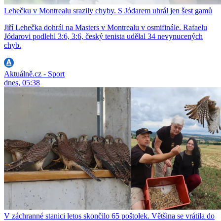
Lehečku v Montrealu srazily chyby. S Jódarem uhrál jen šest gamů
Jiří Lehečka dohrál na Masters v Montrealu v osmifinále. Rafaelu
Jódarovi podlehl 3:6, 3:6, český tenista udělal 34 nevynucených
chyb.
Aktuálně.cz - Sport
dnes, 05:38
V záchranné stanici letos skončilo 65 poštolek. Většina se vrátila do