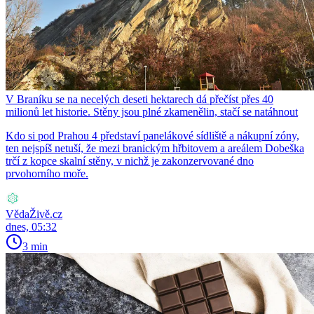
V Braníku se na necelých deseti hektarech dá přečíst přes 40
milionů let historie. Stěny jsou plné zkamenělin, stačí se natáhnout
Kdo si pod Prahou 4 představí panelákové sídliště a nákupní zóny,
ten nejspíš netuší, že mezi branickým hřbitovem a areálem Dobeška
trčí z kopce skalní stěny, v nichž je zakonzervované dno
prvohorního moře.
VědaŽivě.cz
dnes, 05:32
3 min