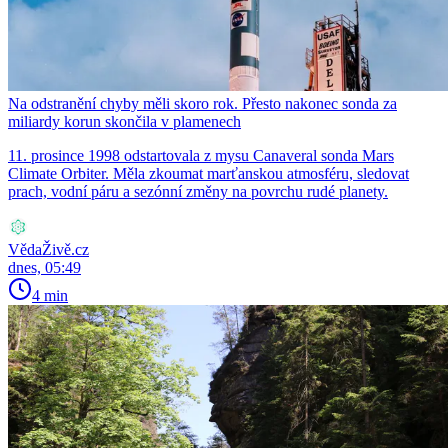
Na odstranění chyby měli skoro rok. Přesto nakonec sonda za
miliardy korun skončila v plamenech
11. prosince 1998 odstartovala z mysu Canaveral sonda Mars
Climate Orbiter. Měla zkoumat marťanskou atmosféru, sledovat
prach, vodní páru a sezónní změny na povrchu rudé planety.
VědaŽivě.cz
dnes, 05:49
4 min