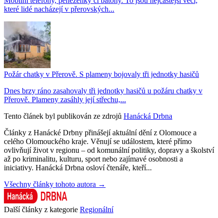
Mobilní telefony, peněženky či batohy. To jsou nejčastější věci,
které lidé nacházejí v přerovských...
Požár chatky v Přerově. S plameny bojovaly tři jednotky hasičů
Dnes brzy ráno zasahovaly tři jednotky hasičů u požáru chatky v
Přerově. Plameny zasáhly její střechu,...
Tento článek byl publikován ze zdrojů
Hanácká Drbna
Články z Hanácké Drbny přinášejí aktuální dění z Olomouce a
celého Olomouckého kraje. Věnují se událostem, které přímo
ovlivňují život v regionu – od komunální politiky, dopravy a školství
až po kriminalitu, kulturu, sport nebo zajímavé osobnosti a
iniciativy. Hanácká Drbna osloví čtenáře, kteří...
Všechny články tohoto autora →
Další články z kategorie
Regionální