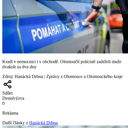
Kradl v nemocnici i v obchodě. Olomoučtí policisté zadrželi muže
dvakrát za dva dny
Zdroj
:
Hanácká Drbna | Zprávy z Olomouce a Olomouckého kraje
Sdílet
Denní
výzva
0
Reklama
Další články z
Hanácká Drbna