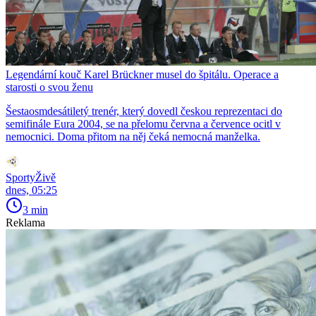
Legendární kouč Karel Brückner musel do špitálu. Operace a
starosti o svou ženu
Šestaosmdesátiletý trenér, který dovedl českou reprezentaci do
semifinále Eura 2004, se na přelomu června a července ocitl v
nemocnici. Doma přitom na něj čeká nemocná manželka.
SportyŽivě
dnes, 05:25
3 min
Reklama