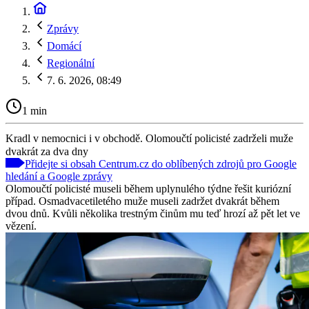
Zprávy
Domácí
Regionální
7. 6. 2026, 08:49
1 min
Kradl v nemocnici i v obchodě. Olomoučtí policisté zadrželi muže
dvakrát za dva dny
Přidejte si obsah Centrum.cz do oblíbených zdrojů pro Google
hledání a Google zprávy
Olomoučtí policisté museli během uplynulého týdne řešit kuriózní
případ. Osmadvacetiletého muže museli zadržet dvakrát během
dvou dnů. Kvůli několika trestným činům mu teď hrozí až pět let ve
vězení.