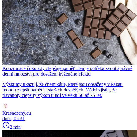
Konzumace čokolády zlepšuje paměť. Jen je potřeba zvolit správné
denní množství pro dosažení kýženého efektu
Výzkumy ukazují, že chemikálie, které jsou obsaženy v kakau
mohou zlepšit paměť u starších dospělých. Vědci zjistili, že
flavanoly zlepšily výkon u lidí ve věku 50 až 75 let.
Krasnezeny.eu
dnes, 05:31
2 min