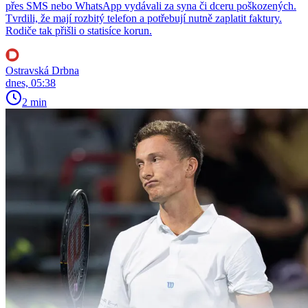
přes SMS nebo WhatsApp vydávali za syna či dceru poškozených.
Tvrdili, že mají rozbitý telefon a potřebují nutně zaplatit faktury.
Rodiče tak přišli o statisíce korun.
Ostravská Drbna
dnes, 05:38
2 min