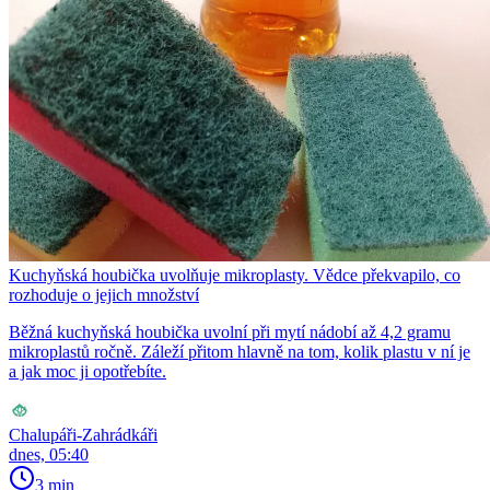
Kuchyňská houbička uvolňuje mikroplasty. Vědce překvapilo, co
rozhoduje o jejich množství
Běžná kuchyňská houbička uvolní při mytí nádobí až 4,2 gramu
mikroplastů ročně. Záleží přitom hlavně na tom, kolik plastu v ní je
a jak moc ji opotřebíte.
Chalupáři-Zahrádkáři
dnes, 05:40
3 min