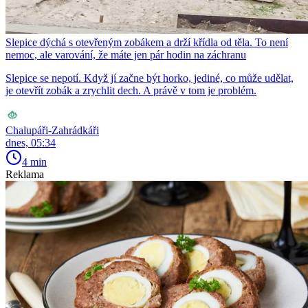
Slepice dýchá s otevřeným zobákem a drží křídla od těla. To není
nemoc, ale varování, že máte jen pár hodin na záchranu
Slepice se nepotí. Když jí začne být horko, jediné, co může udělat,
je otevřít zobák a zrychlit dech. A právě v tom je problém.
Chalupáři-Zahrádkáři
dnes, 05:34
4 min
Reklama