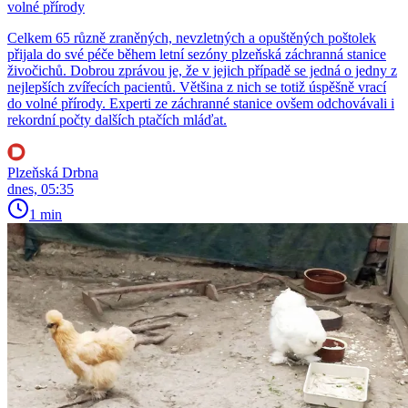
volné přírody
Celkem 65 různě zraněných, nevzletných a opuštěných poštolek
přijala do své péče během letní sezóny plzeňská záchranná stanice
živočichů. Dobrou zprávou je, že v jejich případě se jedná o jedny z
nejlepších zvířecích pacientů. Většina z nich se totiž úspěšně vrací
do volné přírody. Experti ze záchranné stanice ovšem odchovávali i
rekordní počty dalších ptačích mláďat.
Plzeňská Drbna
dnes, 05:35
1 min