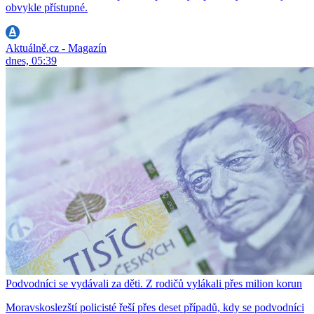
obvykle přístupné.
Aktuálně.cz - Magazín
dnes, 05:39
Podvodníci se vydávali za děti. Z rodičů vylákali přes milion korun
Moravskoslezští policisté řeší přes deset případů, kdy se podvodníci