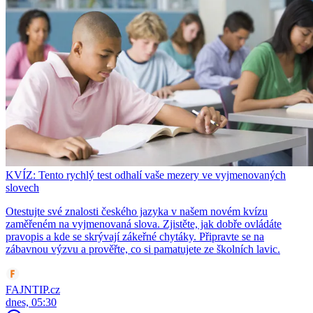
KVÍZ: Tento rychlý test odhalí vaše mezery ve vyjmenovaných
slovech
Otestujte své znalosti českého jazyka v našem novém kvízu
zaměřeném na vyjmenovaná slova. Zjistěte, jak dobře ovládáte
pravopis a kde se skrývají zákeřné chytáky. Připravte se na
zábavnou výzvu a prověřte, co si pamatujete ze školních lavic.
FAJNTIP.cz
dnes, 05:30