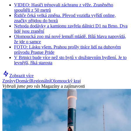
VIDEO: Hasiči trénovali záchranu z věže. Zraněného
spouštěli z 50 metrů
Řidiče čeká velká změna. Převod vozidla vyřídí online,
značky přijdou do boxů
Nehoda dodávky a kamionu zavřela dálnici D1 na Brno. Dva
lidé jsou zranění
Olomoucká zoo má nové lemuří mládě. Bílá hlava napovídá,
že jde o samce
FOTO: Lásku všem. Prahou prošly tisíce lidí na duhovém
průvodu Prague Pride
V Brtnici bude více než sto bytů v družstevním bydlení. Je to
levnější, říká starosta
Zobrazit více
Zprávy
Domácí
Regionální
Olomoucký kraj
Vybrali jsme pro vás
Magazíny a zajímavosti