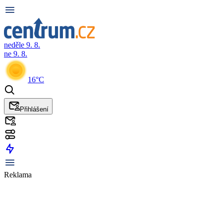
neděle 9. 8.
ne 9. 8.
16°C
Přihlášení
Reklama