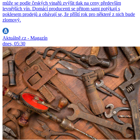
může se podle českých vinařů zvýšit tlak na ceny především
levnějších vín. Domácí producenti se přitom sami potýkají s
poklesem prodejů a obávají se, že příští rok pro některé z nich bude
zlomový.
Aktuálně.cz - Magazín
dnes, 05:30