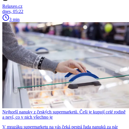
Relaxeo.cz
dnes, 05:22
3 min
Nejhorší nanuky z českých supermarketů. Češi je kupují celé rodině
a neví, co v nich všechno je
V mrazáku supermarketu na vás čeká pestrá řada nanuků za pár