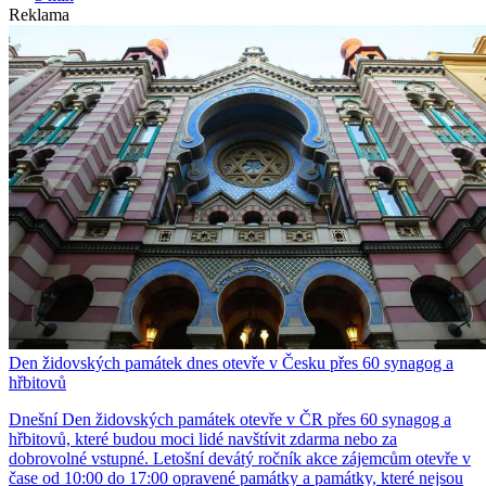
Reklama
Den židovských památek dnes otevře v Česku přes 60 synagog a
hřbitovů
Dnešní Den židovských památek otevře v ČR přes 60 synagog a
hřbitovů, které budou moci lidé navštívit zdarma nebo za
dobrovolné vstupné. Letošní devátý ročník akce zájemcům otevře v
čase od 10:00 do 17:00 opravené památky a památky, které nejsou