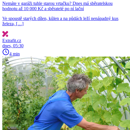
Nemáte v garáži tuhle starou vrtačku? Dnes má sběratelskou
hodnotu až 10 000 Kč a sběratelé po ní lační
Ve spoustě starých dílen, kůlen a na půdách leží nenápadný kus
železa, […]
Extrafit.cz
dnes, 05:30
4 min