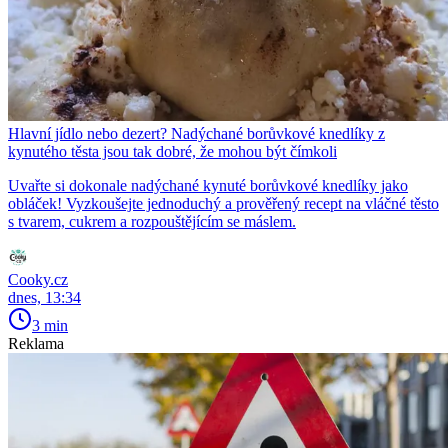
Hlavní jídlo nebo dezert? Nadýchané borůvkové knedlíky z
kynutého těsta jsou tak dobré, že mohou být čímkoli
Uvařte si dokonale nadýchané kynuté borůvkové knedlíky jako
obláček! Vyzkoušejte jednoduchý a prověřený recept na vláčné těsto
s tvarem, cukrem a rozpouštějícím se máslem.
Cooky.cz
dnes, 13:34
3 min
Reklama