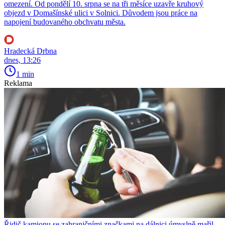
omezení. Od pondělí 10. srpna se na tři měsíce uzavře kruhový
objezd v Domašínské ulici v Solnici. Důvodem jsou práce na
napojení budovaného obchvatu města.
Hradecká Drbna
dnes, 13:26
1 min
Reklama
Řidič kamionu se zahraničními značkami na dálnici úmyslně mařil