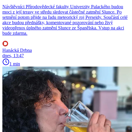
Návštěvníci Přírodovědecké fakulty Univerzity Palackého budou
moci z její terasy ve středu sledovat částečné zatmění Slunce. Po
setmění potom přijde na řadu meteorický roj Perseidy. Součástí celé
akce budou přednášky, komentované pozorování nebo živý
videopřenos úplného zatmění Slunce ze Španělska. Vstup na akci
bude zdarma.
Hanácká Drbna
dnes, 13:47
1 min