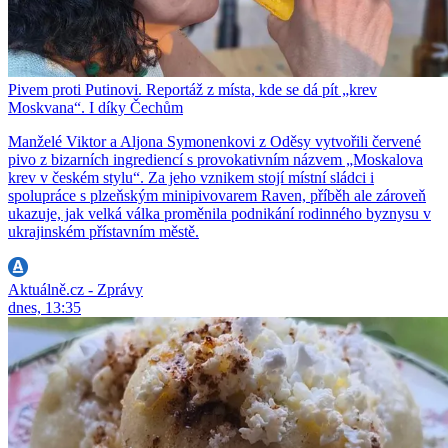
Pivem proti Putinovi. Reportáž z místa, kde se dá pít „krev
Moskvana“. I díky Čechům
Manželé Viktor a Aljona Symonenkovi z Oděsy vytvořili červené
pivo z bizarních ingrediencí s provokativním názvem „Moskalova
krev v českém stylu“. Za jeho vznikem stojí místní sládci i
spolupráce s plzeňským minipivovarem Raven, příběh ale zároveň
ukazuje, jak velká válka proměnila podnikání rodinného byznysu v
ukrajinském přístavním městě.
Aktuálně.cz - Zprávy
dnes, 13:35