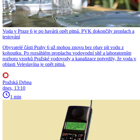
Voda v Praze 6 je po havárii opět pitná. PVK dokončily proplach a
testování
Obyvatelé části Prahy 6 už mohou znovu bez obav pít vodu z
kohoutku. Po rozsáhlém proplachu vodovodní sítě a laboratorním
rozboru vzorků Pražské vodovody a kanalizace potvrdily, že voda v
oblasti Veleslavína je opět pitná.
Pražská Drbna
dnes, 13:10
1 min