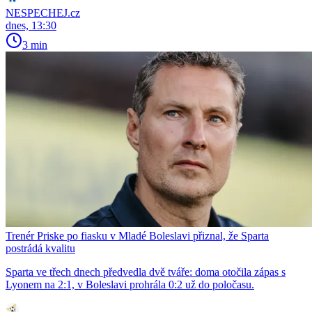
NESPECHEJ.cz
dnes, 13:30
3 min
Trenér Priske po fiasku v Mladé Boleslavi přiznal, že Sparta
postrádá kvalitu
Sparta ve třech dnech předvedla dvě tváře: doma otočila zápas s
Lyonem na 2:1, v Boleslavi prohrála 0:2 už do poločasu.