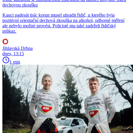
dechovou zkoušku
Kauci padesát tisíc korun musel uhradit řidič, u kterého byla
pozitivní orientační dechová zkouška na alkohol, odborné měření
ale nebylo možné provést. Policisté mu také zadrželi řidičský
průkaz.
Jihlavská Drbna
dnes, 13:15
1 min