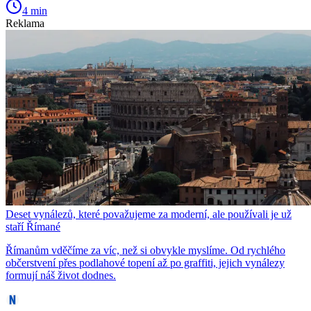
4 min
Reklama
Deset vynálezů, které považujeme za moderní, ale používali je už
staří Římané
Římanům vděčíme za víc, než si obvykle myslíme. Od rychlého
občerstvení přes podlahové topení až po graffiti, jejich vynálezy
formují náš život dodnes.