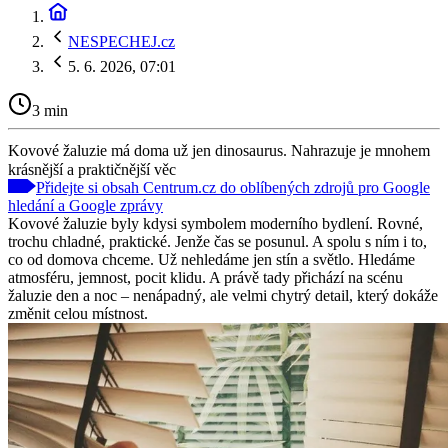
NESPECHEJ.cz
5. 6. 2026, 07:01
3 min
Kovové žaluzie má doma už jen dinosaurus. Nahrazuje je mnohem
krásnější a praktičnější věc
Přidejte si obsah Centrum.cz do oblíbených zdrojů pro Google
hledání a Google zprávy
Kovové žaluzie byly kdysi symbolem moderního bydlení. Rovné,
trochu chladné, praktické. Jenže čas se posunul. A spolu s ním i to,
co od domova chceme. Už nehledáme jen stín a světlo. Hledáme
atmosféru, jemnost, pocit klidu. A právě tady přichází na scénu
žaluzie den a noc – nenápadný, ale velmi chytrý detail, který dokáže
změnit celou místnost.