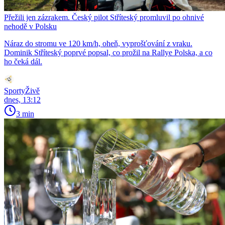
Přežili jen zázrakem. Český pilot Stříteský promluvil po ohnivé
nehodě v Polsku
Náraz do stromu ve 120 km/h, oheň, vyprošťování z vraku.
Dominik Stříteský poprvé popsal, co prožil na Rallye Polska, a co
ho čeká dál.
SportyŽivě
dnes, 13:12
3 min