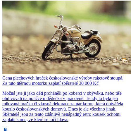
Cena plechových hraček československé výroby raketově stoupá.
Za tuto titěrnou motorku zaplatí sběratelé 30 000 Kč
Možná jste ji jako děti proháněli po koberci v obýváku, nebo tiše
obdivovali na poličce u dědečka v pracovně. Tehdy to byla jen
milovaná hračka či vkusná dekorace za pár korun, která dotvářela
kouzlo československých domovů. Dnes je ale všechno jinak.
Sběratelé jsou za tento zdánlivě nenápadný retro kousek ochotni
zaplatit sumu, ze které se točí hlava.