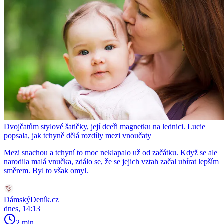
Dvojčatům stylové šatičky, její dceři magnetku na lednici. Lucie
popsala, jak tchyně dělá rozdíly mezi vnoučaty
Mezi snachou a tchyní to moc neklapalo už od začátku. Když se ale
narodila malá vnučka, zdálo se, že se jejich vztah začal ubírat lepším
směrem. Byl to však omyl.
DámskýDeník.cz
dnes, 14:13
2 min