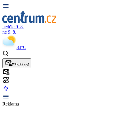
neděle 9. 8.
ne 9. 8.
33°C
Přihlášení
Reklama