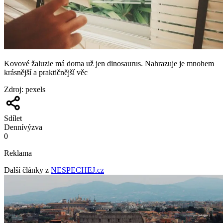
Kovové žaluzie má doma už jen dinosaurus. Nahrazuje je mnohem
krásnější a praktičnější věc
Zdroj
:
pexels
Sdílet
Denní
výzva
0
Reklama
Další články z
NESPECHEJ.cz