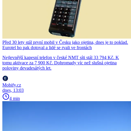
Před 30 lety stál první mobil v Česku jako ojetina, dnes je to poklad.
Eurotel ho pak dotoval a lidé se rvali ve frontách
Nejlevnější kapesní telefon v české NMT síti stál 33 794 Kč. K
tomu aktivace za 7 900 Kč. Dohromady víc než slušná ojetina
poloviny devadesátých let.
Mobify.cz
dnes, 13:03
4 min