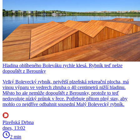
Hladina oblíbeného Boleváku rychle klesá. Rybník teď nelze
dopouštět z Berounky
Velký Bolevecký rybník, největší plzeňská rekreační plocha, má
vinou výparu ve vedrech zhruba o 40 centimetrů nižší hladinu.
Město ho ale nemůže dopouštět z Berounky, protože to teď
nedovoluje nízký průtok v řece. Potřebuje přitom plný stav, aby
mohlo co nejdříve odbahnit sousední Malý Bolevecký rybník.
Plzeňská Drbna
dnes, 13:02
2 min