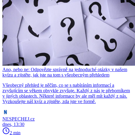
Ano, nebo ne: Odpovězte správně na jednoduché otázky v našem
kvízu a zjistěte, jak jste na tom s všeobecným přehledem
Všeobecný přehled je něčím, co se s nabíráním informací a
zvyšujícím se věkem obvykle zvyšuje. Každý z nás je přeborníkem
v jiných oblastech. Některé informace by ale měl mít každý z nás.
Vyzkoušejte náš kvíz a zjistěte, zda jste ve formě.
NESPECHEJ.cz
dnes, 13:30
2 min