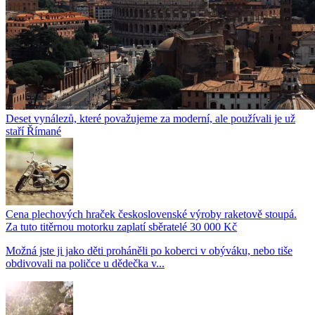
Deset vynálezů, které považujeme za moderní, ale používali je už
staří Římané
Cena plechových hraček československé výroby raketově stoupá.
Za tuto titěrnou motorku zaplatí sběratelé 30 000 Kč
Možná jste ji jako děti proháněli po koberci v obýváku, nebo tiše
obdivovali na poličce u dědečka v...