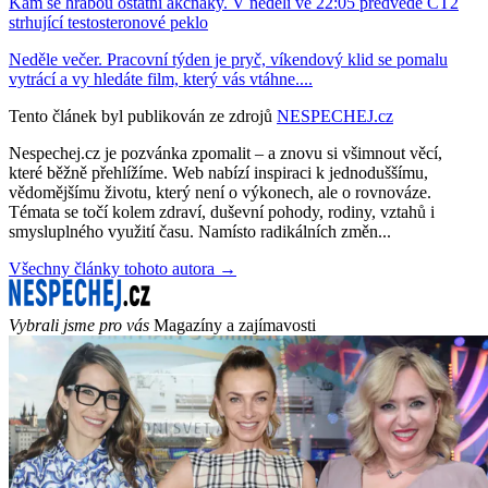
Kam se hrabou ostatní akčňáky. V neděli ve 22:05 předvede ČT2
strhující testosteronové peklo
Neděle večer. Pracovní týden je pryč, víkendový klid se pomalu
vytrácí a vy hledáte film, který vás vtáhne....
Tento článek byl publikován ze zdrojů
NESPECHEJ.cz
Nespechej.cz je pozvánka zpomalit – a znovu si všimnout věcí,
které běžně přehlížíme. Web nabízí inspiraci k jednoduššímu,
vědomějšímu životu, který není o výkonech, ale o rovnováze.
Témata se točí kolem zdraví, duševní pohody, rodiny, vztahů i
smysluplného využití času. Namísto radikálních změn...
Všechny články tohoto autora →
Vybrali jsme pro vás
Magazíny a zajímavosti