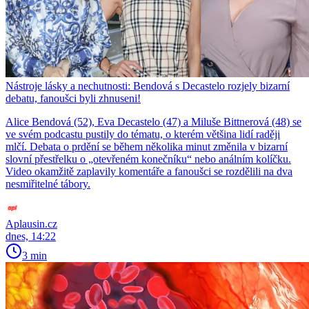
Nástroje lásky a nechutnosti: Bendová s Decastelo rozjely bizarní
debatu, fanoušci byli zhnuseni!
Alice Bendová (52), Eva Decastelo (47) a Miluše Bittnerová (48) se
ve svém podcastu pustily do tématu, o kterém většina lidí raději
mlčí. Debata o prdění se během několika minut změnila v bizarní
slovní přestřelku o „otevřeném konečníku“ nebo análním kolíčku.
Video okamžitě zaplavily komentáře a fanoušci se rozdělili na dva
nesmiřitelné tábory.
Aplausin.cz
dnes, 14:22
3 min