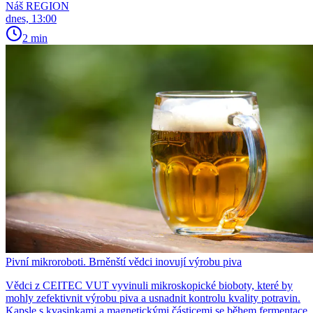
Náš REGION
dnes, 13:00
2 min
Pivní mikroroboti. Brněnští vědci inovují výrobu piva
Vědci z CEITEC VUT vyvinuli mikroskopické bioboty, které by
mohly zefektivnit výrobu piva a usnadnit kontrolu kvality potravin.
Kapsle s kvasinkami a magnetickými částicemi se během fermentace