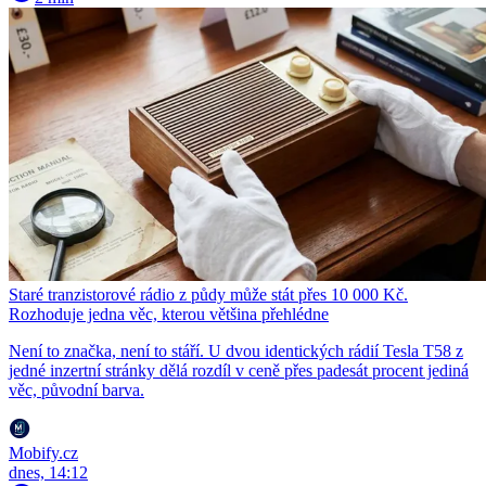
Staré tranzistorové rádio z půdy může stát přes 10 000 Kč.
Rozhoduje jedna věc, kterou většina přehlédne
Není to značka, není to stáří. U dvou identických rádií Tesla T58 z
jedné inzertní stránky dělá rozdíl v ceně přes padesát procent jediná
věc, původní barva.
Mobify.cz
dnes, 14:12