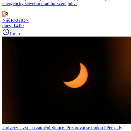
energetický stavební úřad ho zveřejnil…
Náš REGION
dnes, 14:00
1 min
Univerzita zve na zatmění Slunce. Pozorovat se budou i Perseidy