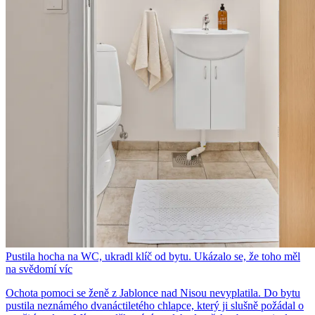
Pustila hocha na WC, ukradl klíč od bytu. Ukázalo se, že toho měl
na svědomí víc
Ochota pomoci se ženě z Jablonce nad Nisou nevyplatila. Do bytu
pustila neznámého dvanáctiletého chlapce, který ji slušně požádal o