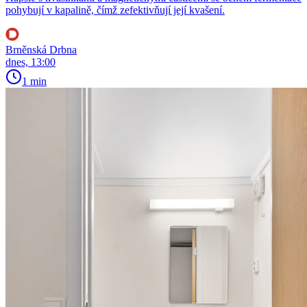
pohybují v kapalině, čímž zefektivňují její kvašení.
Brněnská Drbna
dnes, 13:00
1 min