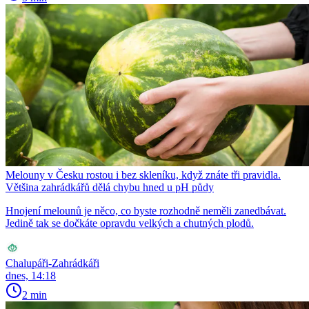
Melouny v Česku rostou i bez skleníku, když znáte tři pravidla.
Většina zahrádkářů dělá chybu hned u pH půdy
Hnojení melounů je něco, co byste rozhodně neměli zanedbávat.
Jedině tak se dočkáte opravdu velkých a chutných plodů.
Chalupáři-Zahrádkáři
dnes, 14:18
2 min