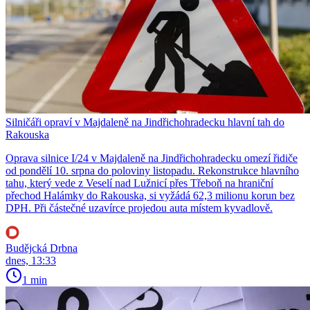
Silničáři opraví v Majdaleně na Jindřichohradecku hlavní tah do
Rakouska
Oprava silnice I/24 v Majdaleně na Jindřichohradecku omezí řidiče
od pondělí 10. srpna do poloviny listopadu. Rekonstrukce hlavního
tahu, který vede z Veselí nad Lužnicí přes Třeboň na hraniční
přechod Halámky do Rakouska, si vyžádá 62,3 milionu korun bez
DPH. Při částečné uzavírce projedou auta místem kyvadlově.
Budějcká Drbna
dnes, 13:33
1 min