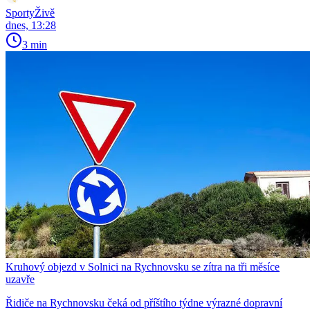
SportyŽivě
dnes, 13:28
3 min
Kruhový objezd v Solnici na Rychnovsku se zítra na tři měsíce
uzavře
Řidiče na Rychnovsku čeká od příštího týdne výrazné dopravní