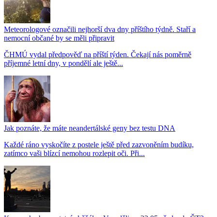
Meteorologové označili nejhorší dva dny příštího týdně. Staří a
nemocní občané by se měli připravit
ČHMÚ vydal předpověď na příští týden. Čekají nás poměrně
příjemné letní dny, v pondělí ale ještě...
Jak poznáte, že máte neandertálské geny bez testu DNA
Každé ráno vyskočíte z postele ještě před zazvoněním budíku,
zatímco vaši blízcí nemohou rozlepit oči. Při...