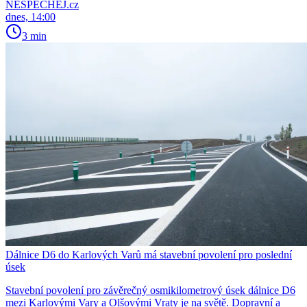
NESPECHEJ.cz
dnes, 14:00
3 min
Dálnice D6 do Karlových Varů má stavební povolení pro poslední
úsek
Stavební povolení pro závěrečný osmikilometrový úsek dálnice D6
mezi Karlovými Vary a Olšovými Vraty je na světě. Dopravní a