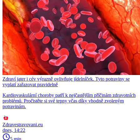
Zdraví jater i cév výrazně ovlivňuje jídelníček. Tyto potraviny se
vyplatí zařazovat pravidelně
Kardiovaskulární choroby patří k nejčastějším příčinám zdravotních
problémů. Pročistěte si své tepny včas díky vhodně zvoleným
potravinám.
Zdravestravovani.eu
dnes, 14:22
5 min