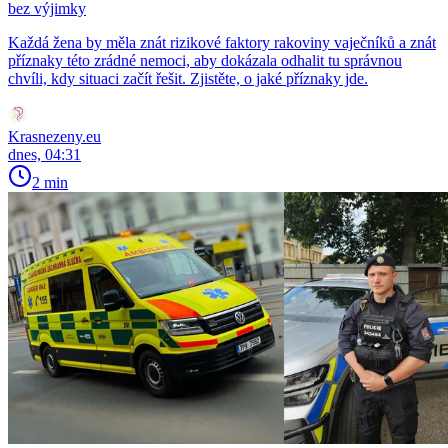
bez výjimky
Každá žena by měla znát rizikové faktory rakoviny vaječníků a znát
příznaky této zrádné nemoci, aby dokázala odhalit tu správnou
chvíli, kdy situaci začít řešit. Zjistěte, o jaké příznaky jde.
Krasnezeny.eu
dnes, 04:31
2 min