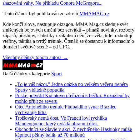
shazování váhy. Na příkladu Conora McGregora...
Tento článek byl publikován ze zdrojů
MMAMAG.cz
Kde končí slova, nastupuje oktagon. MMA Mag.cz sleduje svět
smíšených bojových umění bez servítků – přináší novinky, rozbory
zápasů, přestupy, statistiky i zákulisní dění ze světa, kde rozhodují
vteřiny, taktika a tvrdý trénink. Čtenáři se dostanou k informacím o
domácí i světové scéně – od UFC...
Všechny články tohoto autora →
Další články z kategorie
Sport
„To je váš názor." Jedna otázka po velkém večeru trenéra
Sparty viditelně popudila
Priske potvrdil Kuchtovo přeřazení k béčku. Rozuzlení by
mohlo přijít ze severu
Otec Antonelliho trénuje Fittipaldiho syna: Brazilec
vychvaluje lídra
Trpišovský nemá dost. Ve Francii loví rychlíka
Mandengueho, který ovládá obranu i útok
Obchodníci ze Slavie v akci. Z nechtěného Hashioky může
kápnout pěkný balík, až 70 milionů