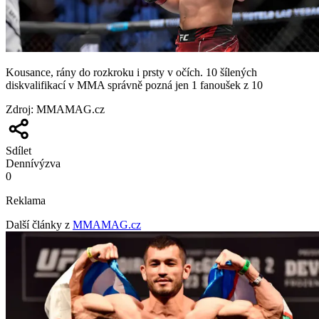
Kousance, rány do rozkroku i prsty v očích. 10 šílených
diskvalifikací v MMA správně pozná jen 1 fanoušek z 10
Zdroj
:
MMAMAG.cz
Sdílet
Denní
výzva
0
Reklama
Další články z
MMAMAG.cz