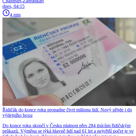
Chalupáři-Zahrádkáři
dnes, 04:15
4 min
Řidičák do konce roku propadne čtvrt milionu lidí. Nový přijde i do
výdejního boxu
Do konce roku skončí v Česku platnost přes 284 tisícům řidičským
průkazů. Výměna se týká hlavně lidí nad 61 let a největší počet je ve