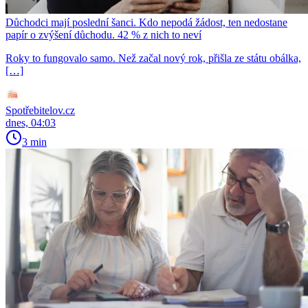
Důchodci mají poslední šanci. Kdo nepodá žádost, ten nedostane
papír o zvýšení důchodu. 42 % z nich to neví
Roky to fungovalo samo. Než začal nový rok, přišla ze státu obálka,
[…]
Spotřebitelov.cz
dnes, 04:03
3 min