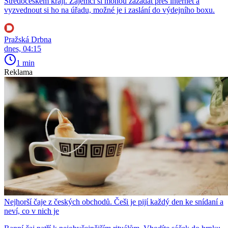
Středočeském kraji. Zájemci si mohou zažádat přes internet a
vyzvednout si ho na úřadu, možné je i zaslání do výdejního boxu.
Pražská Drbna
dnes, 04:15
1 min
Reklama
Nejhorší čaje z českých obchodů. Češi je pijí každý den ke snídaní a
neví, co v nich je