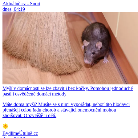
Aktuálně.cz - Sport
dnes, 04:19
Myší v domácnosti se lze zbavit i bez kočky. Pomohou jednoduché
pasti i osvědčené domácí metody
Máte doma myši? Musíte se s nimi vypořádat, neboť tito hlodavci
přenášejí celou řadu chorob a stávající onemocnění mohou
zhoršovat. Obzvláště u dětí.
BydlímeÚtulně.cz