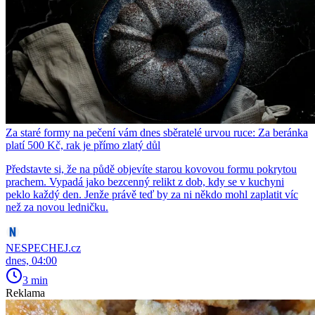
Za staré formy na pečení vám dnes sběratelé urvou ruce: Za beránka
platí 500 Kč, rak je přímo zlatý důl
Představte si, že na půdě objevíte starou kovovou formu pokrytou
prachem. Vypadá jako bezcenný relikt z dob, kdy se v kuchyni
peklo každý den. Jenže právě teď by za ni někdo mohl zaplatit víc
než za novou ledničku.
NESPECHEJ.cz
dnes, 04:00
3 min
Reklama