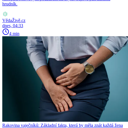
hrudník.
VědaŽivě.cz
dnes, 04:33
4 min
Rakovina vaječníků: Základní fakta, která by měla znát každá žena