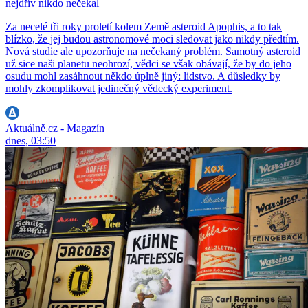
nejdřív nikdo nečekal
Za necelé tři roky proletí kolem Země asteroid Apophis, a to tak
blízko, že jej budou astronomové moci sledovat jako nikdy předtím.
Nová studie ale upozorňuje na nečekaný problém. Samotný asteroid
už sice naši planetu neohrozí, vědci se však obávají, že by do jeho
osudu mohl zasáhnout někdo úplně jiný: lidstvo. A důsledky by
mohly zkomplikovat jedinečný vědecký experiment.
Aktuálně.cz - Magazín
dnes, 03:50