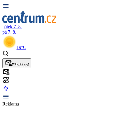
pátek 7. 8.
pá 7. 8.
19°C
Přihlášení
Reklama