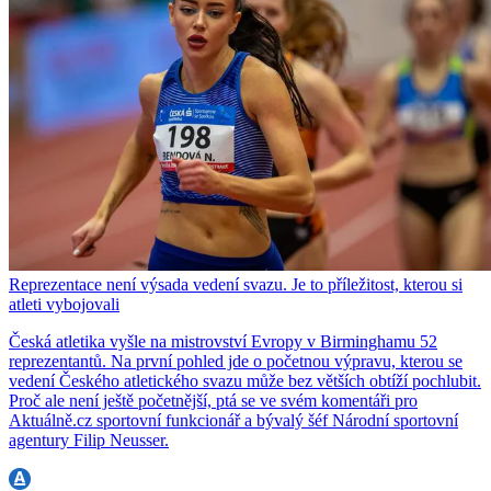
Reprezentace není výsada vedení svazu. Je to příležitost, kterou si
atleti vybojovali
Česká atletika vyšle na mistrovství Evropy v Birminghamu 52
reprezentantů. Na první pohled jde o početnou výpravu, kterou se
vedení Českého atletického svazu může bez větších obtíží pochlubit.
Proč ale není ještě početnější, ptá se ve svém komentáři pro
Aktuálně.cz sportovní funkcionář a bývalý šéf Národní sportovní
agentury Filip Neusser.