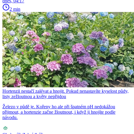
dnes, 04:17
2 min
Hortenzii nestačí zalévat a hnojit. Pokud nenastavíte kyselost půdy,
listy zežloutnou a květy nepřijdou
Železo v půdě je. Kořeny ho ale při špatném pH nedokážou
přijmout, a hortenzie začne žloutnout, i když ji hnojíte podle
návodu.