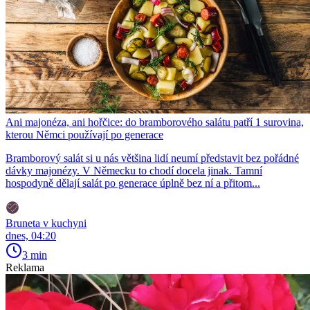
Ani majonéza, ani hořčice: do bramborového salátu patří 1 surovina,
kterou Němci používají po generace
Bramborový salát si u nás většina lidí neumí představit bez pořádné
dávky majonézy. V Německu to chodí docela jinak. Tamní
hospodyně dělají salát po generace úplně bez ní a přitom...
Bruneta v kuchyni
dnes, 04:20
3 min
Reklama