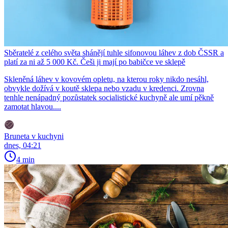
Sběratelé z celého světa shánějí tuhle sifonovou láhev z dob ČSSR a
platí za ni až 5 000 Kč. Češi ji mají po babičce ve sklepě
Skleněná láhev v kovovém opletu, na kterou roky nikdo nesáhl,
obvykle dožívá v koutě sklepa nebo vzadu v kredenci. Zrovna
tenhle nenápadný pozůstatek socialistické kuchyně ale umí pěkně
zamotat hlavou....
Bruneta v kuchyni
dnes, 04:21
4 min