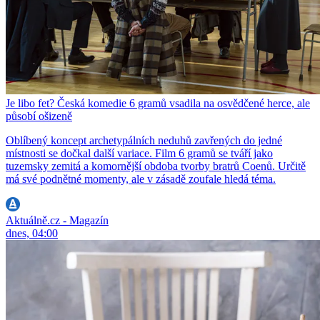
Je libo fet? Česká komedie 6 gramů vsadila na osvědčené herce, ale
působí ošizeně
Oblíbený koncept archetypálních neduhů zavřených do jedné
místnosti se dočkal další variace. Film 6 gramů se tváří jako
tuzemsky zemitá a komornější obdoba tvorby bratrů Coenů. Určitě
má své podnětné momenty, ale v zásadě zoufale hledá téma.
Aktuálně.cz - Magazín
dnes, 04:00