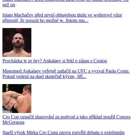
než on
Islam Machačev před první obhajobou titulu ve welterové váze
připustil, že porazit ho možné je. Jistotu mu...
Procházka je ze hry? Ankalaev si řekl o zápas s Costou
Magomed Ankalaev veřejně zatlačil na UFC a vyzval Paula Costu.
Pokud vedení na duel skutečně kývne, Jiří...
Cro Cop označil shazování za podvod a jako příklad použil Conora
McGregora
Starší výrok Mirka Cro Copa znovu rozvířil debatu o extrémním