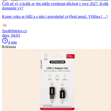
Češi už ví, o kolik se jim může zvednout důchod v roce 2027. Kolik
dostanete vy?
Konec roku se blíží a s ním i pravidelné zvýšení penzí. Většina […]
Spotřebitelov.cz
dnes, 04:03
4 min
Reklama