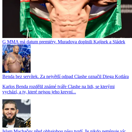
G MMA má datum premiéry. Muradova doplnili Kajínek a Sládek
Benda bez servítek. Za největší odpad Clashe označil Diega Kotlára
Karlos Benda rozdělil známé tváře Clashe na lidi, se kterými
vychází, a ty, které nejsou jeho krevní...
Islam Machačev před obhajobou pásu tvrdí, že nikdo netrénuje víc