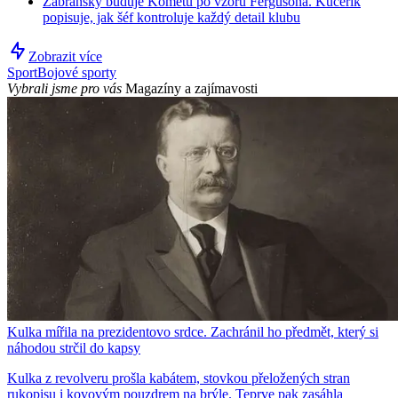
Zábranský buduje Kometu po vzoru Fergusona. Kučeřík
popisuje, jak šéf kontroluje každý detail klubu
Zobrazit více
Sport
Bojové sporty
Vybrali jsme pro vás
Magazíny a zajímavosti
Kulka mířila na prezidentovo srdce. Zachránil ho předmět, který si
náhodou strčil do kapsy
Kulka z revolveru prošla kabátem, stovkou přeložených stran
rukopisu i kovovým pouzdrem na brýle. Teprve pak zasáhla