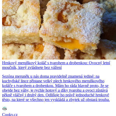
Hrnkový meruňkový koláč s tvarohem a drobenkou: Ovocný letní
moučník, který zvládnete bez vážení
Sezóna meruněk u nás doma pravidelně znamená jediné: na
kuchyňské lince přistane velký plech hrnkového meruňkového
koláče s tvarohem a drobenkou. Mám ho ráda hlavně proto, že se
obejde bez váhy, je rychle hotový a díky tvarohu a ovoci zůstává
pěkně vláčný i druhý den. Odlišuje ho právě jednoduché hrnkové
těsto, na které se všechno jen vyskládá a zbytek už obstará trouba.
Cooky.cz