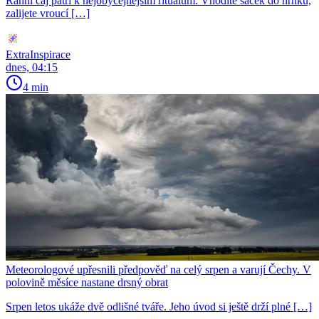
Ranní čaj patří k nejobyčejnějším rituálům. Vhodíte sáček do hrnku,
zalijete vroucí […]
ExtraInspirace
dnes, 04:15
4 min
Meteorologové upřesnili předpověď na celý srpen a varují Čechy. V
polovině měsíce nastane drsný obrat
Srpen letos ukáže dvě odlišné tváře. Jeho úvod si ještě drží plné […]