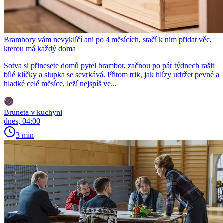
Brambory vám nevyklíčí ani po 4 měsících, stačí k nim přidat věc,
kterou má každý doma
Sotva si přinesete domů pytel brambor, začnou po pár týdnech rašit
bílé klíčky a slupka se scvrkává. Přitom trik, jak hlízy udržet pevné a
hladké celé měsíce, leží nejspíš ve...
Bruneta v kuchyni
dnes, 04:00
3 min