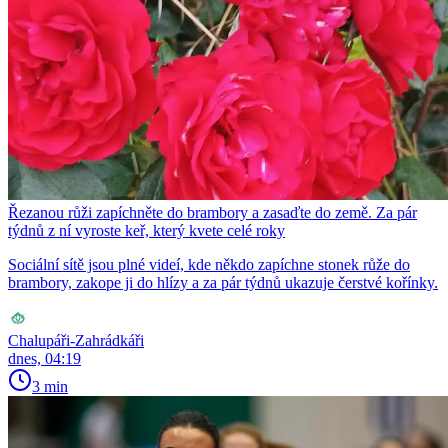
Řezanou růži zapíchněte do brambory a zasaďte do země. Za pár
týdnů z ní vyroste keř, který kvete celé roky
Sociální sítě jsou plné videí, kde někdo zapíchne stonek růže do
brambory, zakope ji do hlízy a za pár týdnů ukazuje čerstvé kořínky.
Chalupáři-Zahrádkáři
dnes, 04:19
3 min