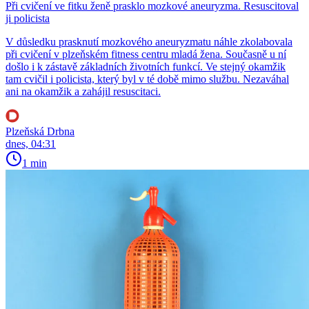
Při cvičení ve fitku ženě prasklo mozkové aneuryzma. Resuscitoval
ji policista
V důsledku prasknutí mozkového aneuryzmatu náhle zkolabovala
při cvičení v plzeňském fitness centru mladá žena. Současně u ní
došlo i k zástavě základních životních funkcí. Ve stejný okamžik
tam cvičil i policista, který byl v té době mimo službu. Nezaváhal
ani na okamžik a zahájil resuscitaci.
Plzeňská Drbna
dnes, 04:31
1 min