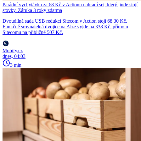
Parádní vychytávka za 68 Kč v Actionu nahradí set, který jinde stojí
stovky. Záruka 3 roky zdarma
Dvoudílná sada USB redukcí Sitecom v Action stojí 68,30 Kč.
Funkčně srovnatelná dvojice na Alze vyjde na 338 Kč, přímo u
Sitecomu na přibližně 507 Kč.
Mobify.cz
dnes, 04:03
3 min