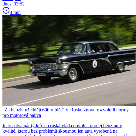
dnes, 03:52
4 min
„Za benzin už chtějí 600 rublů.“ V Rusku znovu rozvolnili normy
pro motorová paliva
Je to sotva pár týdnů, co ruská vláda povolila prodej benzinu v
kvalitě, kterou bez problémů skousnou jen auta vyrobená na