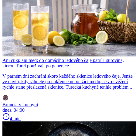
Ani cukr, ani med: do domácího ledového čaje patří 1 surovina,
kterou Turci používají po generace
V parném dni zachrání skoro každého sklenice ledového čaje. Jenže
ve chvíli, kdy sáhnete po cukřence nebo lžíci medu, se z osvěžení
rychle stane přeslazená sklenice. Turecká kuchyně tenhle problém...
Bruneta v kuchyni
dnes, 04:00
4 min