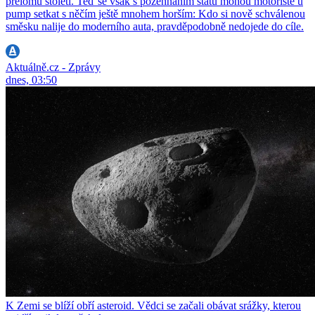
přelomu století. Teď se však s požehnáním státu mohou motoristé u
pump setkat s něčím ještě mnohem horším: Kdo si nově schválenou
směsku nalije do moderního auta, pravděpodobně nedojede do cíle.
Aktuálně.cz - Zprávy
dnes, 03:50
K Zemi se blíží obří asteroid. Vědci se začali obávat srážky, kterou