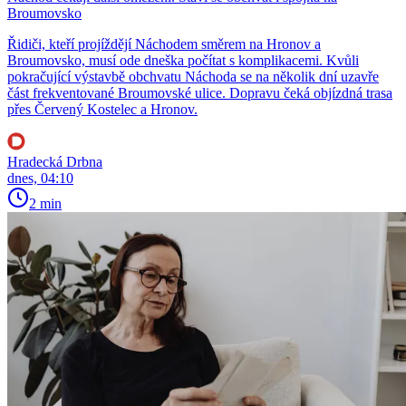
Broumovsko
Řidiči, kteří projíždějí Náchodem směrem na Hronov a
Broumovsko, musí ode dneška počítat s komplikacemi. Kvůli
pokračující výstavbě obchvatu Náchoda se na několik dní uzavře
část frekventované Broumovské ulice. Dopravu čeká objízdná trasa
přes Červený Kostelec a Hronov.
Hradecká Drbna
dnes, 04:10
2 min