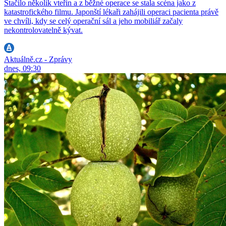
Stačilo několik vteřin a z běžné operace se stala scéna jako z
katastrofického filmu. Japonští lékaři zahájili operaci pacienta právě
ve chvíli, kdy se celý operační sál a jeho mobiliář začaly
nekontrolovatelně kývat.
Aktuálně.cz - Zprávy
dnes, 09:30