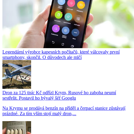
Legendární výrobce kapesních počítačů, které válcovaly první
smartphony, skončil. O důvodech ale mlčí
Dron za 125 tisíc Kč odřízl Krym, Rusové ho zaboha neumí
sestřelit. Postavil ho bývalý šéf Googlu
Na Krymu se prodává benzín na příděl a čerpací stanice zůstávají
prázdné. Za tím vším stojí malý dron,...