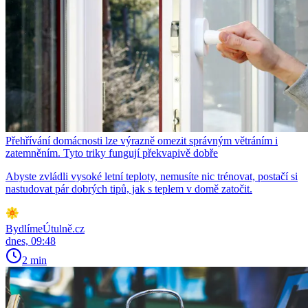
Přehřívání domácnosti lze výrazně omezit správným větráním i
zatemněním. Tyto triky fungují překvapivě dobře
Abyste zvládli vysoké letní teploty, nemusíte nic trénovat, postačí si
nastudovat pár dobrých tipů, jak s teplem v domě zatočit.
BydlímeÚtulně.cz
dnes, 09:48
2 min