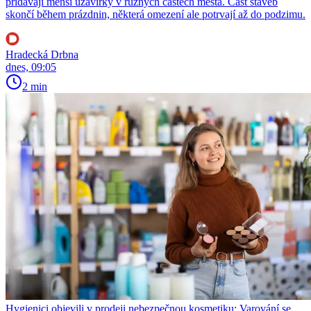
přidávají menší uzavírky v různých částech města. Část staveb
skončí během prázdnin, některá omezení ale potrvají až do podzimu.
Hradecká Drbna
dnes, 09:05
2 min
Hygienici objevili v prodeji nebezpečnou kosmetiku: Varování se