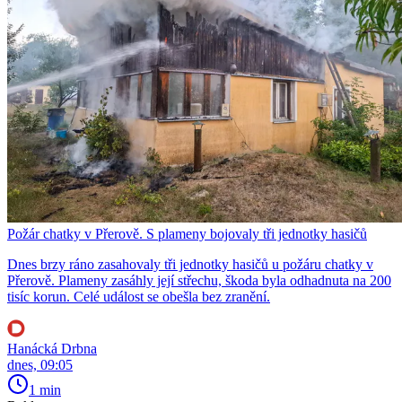
Požár chatky v Přerově. S plameny bojovaly tři jednotky hasičů
Dnes brzy ráno zasahovaly tři jednotky hasičů u požáru chatky v
Přerově. Plameny zasáhly její střechu, škoda byla odhadnuta na 200
tisíc korun. Celé událost se obešla bez zranění.
Hanácká Drbna
dnes, 09:05
1 min