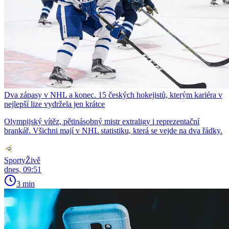
Dva zápasy v NHL a konec. 15 českých hokejistů, kterým kariéra v
nejlepší lize vydržela jen krátce
Olympijský vítěz, pětinásobný mistr extraligy i reprezentační
brankář. Všichni mají v NHL statistiku, která se vejde na dva řádky.
SportyŽivě
dnes, 09:51
3 min