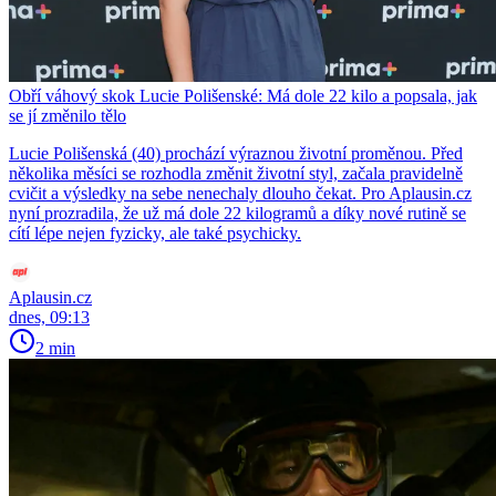
Obří váhový skok Lucie Polišenské: Má dole 22 kilo a popsala, jak
se jí změnilo tělo
Lucie Polišenská (40) prochází výraznou životní proměnou. Před
několika měsíci se rozhodla změnit životní styl, začala pravidelně
cvičit a výsledky na sebe nenechaly dlouho čekat. Pro Aplausin.cz
nyní prozradila, že už má dole 22 kilogramů a díky nové rutině se
cítí lépe nejen fyzicky, ale také psychicky.
Aplausin.cz
dnes, 09:13
2 min