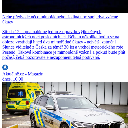
Nebe předvede něco mimořádného. Jediná noc spojí dva vzácné
úkazy
Středa 12. srpna nabídne jednu z opravdu výjimečných
astronomických nocí posledních let. Během několika hodin se na
obloze vystřídají hned dva mimořádné úkazy - největší zatmění
Slunce viditelné z Česka za téměř 30 let a vrchol meteorického roje
Perseid. Taková kombinace je mimořádně vzácná a pokud bude přát
počasí, čeká pozorovatele nezapomenutelná podívaná.
Aktuálně.cz - Magazín
dnes, 10:00