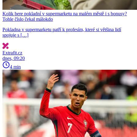
Kolik bere pokladní v supermarketu na malém městě i s bonusy?
Tohle číslo čekal málokdo
Pokladna v supermarketu patří k profesím, které si většina lidí
spojuje s […]
Extrafit.cz
dnes, 09:20
4 min