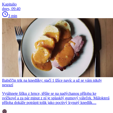
Kapitalio
dnes, 09:40
3 min
Babiččin trik na knedlíky: stačí 1 lžíce navíc a už se vám nikdy
nesrazí
Vytáhnete šišku z hrnce, těšíte se na nadýchanou přílohu ke
svíčkové a za pár minut z ní je splasklý gumový váleček. Málokterá
příloha dokáže potrápit tolik jako poctivý kynutý knedlík....