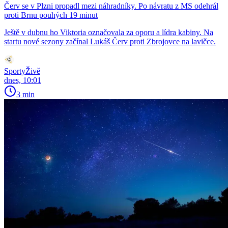
Červ se v Plzni propadl mezi náhradníky. Po návratu z MS odehrál
proti Brnu pouhých 19 minut
Ještě v dubnu ho Viktoria označovala za oporu a lídra kabiny. Na
startu nové sezony začínal Lukáš Červ proti Zbrojovce na lavičce.
SportyŽivě
dnes, 10:01
3 min