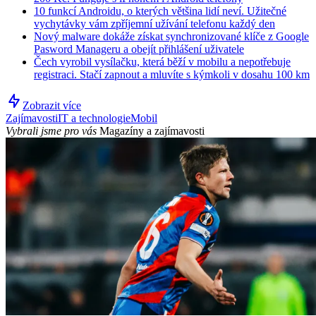
10 funkcí Androidu, o kterých většina lidí neví. Užitečné
vychytávky vám zpříjemní užívání telefonu každý den
Nový malware dokáže získat synchronizované klíče z Google
Pasword Manageru a obejít přihlášení uživatele
Čech vyrobil vysílačku, která běží v mobilu a nepotřebuje
registraci. Stačí zapnout a mluvíte s kýmkoli v dosahu 100 km
Zobrazit více
Zajímavosti
IT a technologie
Mobil
Vybrali jsme pro vás
Magazíny a zajímavosti