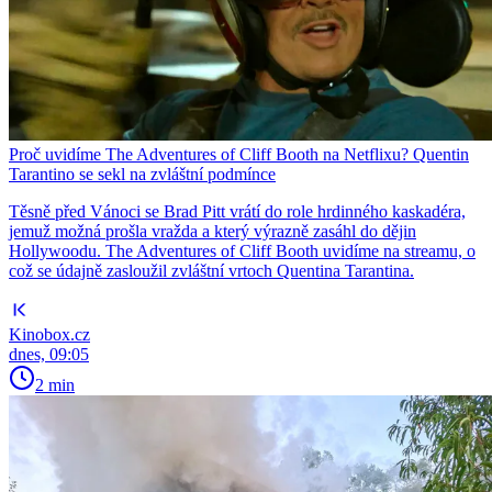
Proč uvidíme The Adventures of Cliff Booth na Netflixu? Quentin
Tarantino se sekl na zvláštní podmínce
Těsně před Vánoci se Brad Pitt vrátí do role hrdinného kaskadéra,
jemuž možná prošla vražda a který výrazně zasáhl do dějin
Hollywoodu. The Adventures of Cliff Booth uvidíme na streamu, o
což se údajně zasloužil zvláštní vrtoch Quentina Tarantina.
Kinobox.cz
dnes, 09:05
2 min