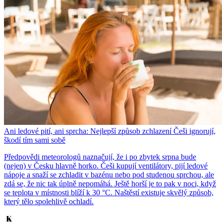
Ani ledové pití, ani sprcha: Nejlepší způsob zchlazení Češi ignorují,
škodí tím sami sobě
Předpovědi meteorologů naznačují, že i po zbytek srpna bude
(nejen) v Česku hlavně horko. Češi kupují ventilátory, pijí ledové
nápoje a snaží se zchladit v bazénu nebo pod studenou sprchou, ale
zdá se, že nic tak úplně nepomáhá. Ještě horší je to pak v noci, když
se teplota v místnosti blíží k 30 °C. Naštěstí existuje skvělý způsob,
který tělo spolehlivě ochladí.