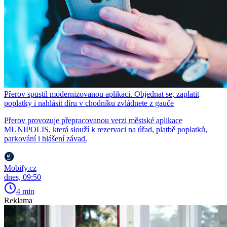
Přerov spustil modernizovanou aplikaci. Objednat se, zaplatit
poplatky i nahlásit díru v chodníku zvládnete z gauče
Přerov provozuje přepracovanou verzi městské aplikace
MUNIPOLIS, která slouží k rezervaci na úřad, platbě poplatků,
parkování i hlášení závad.
Mobify.cz
dnes, 09:50
4 min
Reklama