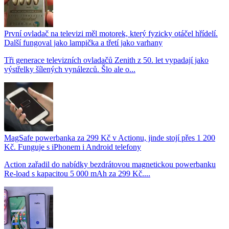
První ovladač na televizi měl motorek, který fyzicky otáčel hřídelí.
Další fungoval jako lampička a třetí jako varhany
Tři generace televizních ovladačů Zenith z 50. let vypadají jako
výstřelky šílených vynálezců. Šlo ale o...
MagSafe powerbanka za 299 Kč v Actionu, jinde stojí přes 1 200
Kč. Funguje s iPhonem i Android telefony
Action zařadil do nabídky bezdrátovou magnetickou powerbanku
Re-load s kapacitou 5 000 mAh za 299 Kč....