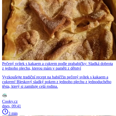
Pečený svítek s kakaem a cukrem podle prababičky: Sladká dobrota
z jednoho plechu, kterou mám v paměti z dětství
Vyzkoušejte tradiční recept na babiččin pečený svítek s kakaem a
cukrem! Bleskový sladký pokrm z jednoho plechu z jednoduchého
těsta, který si zamiluje celá rodina.
Cooky.cz
dnes, 09:41
3 min