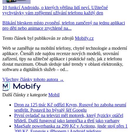
10 funkcí Androidu, o kterých většina lidí neví. Užitečné
vychytávky vám zpříjemní užívání telefonu každý den
Blikání bleskem místo zvonění, telefon zamčený na jednu aplikaci
pro děti nebo animace zrychlené na...
Tento článek byl publikován ze zdrojů
Mobify.cz
Web se zaměřuje na mobilní telefony, chytré technologie a moderní
aplikace. Čtenáři zde najdou recenze nových modelů, srovnání
zařízení, tipy na užitečné aplikace i praktické rady, jak z telefonu
dostat maximum. Obsah sleduje také trendy v oblasti elektroniky,
softwaru a digitálních služeb – od...
Všechny články tohoto autora →
Další články z kategorie
Mobil
Dron za 125 tisíc Kč odřízl Krym, Rusové ho zaboha neumí
sestřelit. Postavil ho bývalý šéf Googlu
První ovladač na televizi měl motorek, který fyzicky otáčel
hřídelí. Další fungoval jako lampička a třetí jako varhany
MagSafe powerbanka za 299 Kč v Actionu, jinde stojí přes 1
200 Kč. Funguje s iPhonem i Android telefony