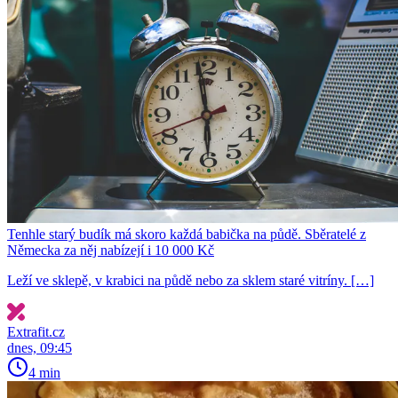
Tenhle starý budík má skoro každá babička na půdě. Sběratelé z
Německa za něj nabízejí i 10 000 Kč
Leží ve sklepě, v krabici na půdě nebo za sklem staré vitríny. […]
Extrafit.cz
dnes, 09:45
4 min