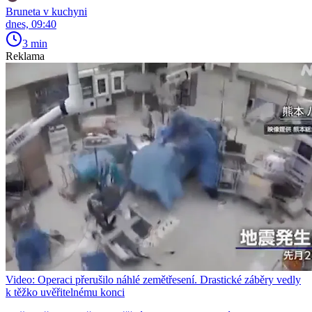
Bruneta v kuchyni
dnes, 09:40
3 min
Reklama
Video: Operaci přerušilo náhlé zemětřesení. Drastické záběry vedly
k těžko uvěřitelnému konci