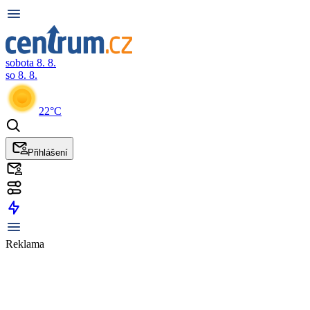
sobota 8. 8.
so 8. 8.
22°C
Přihlášení
Reklama