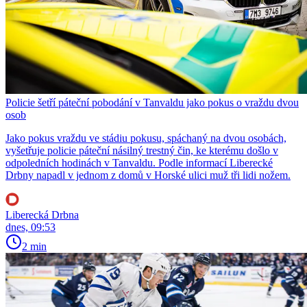
Policie šetří páteční pobodání v Tanvaldu jako pokus o vraždu dvou
osob
Jako pokus vraždu ve stádiu pokusu, spáchaný na dvou osobách,
vyšetřuje policie páteční násilný trestný čin, ke kterému došlo v
odpoledních hodinách v Tanvaldu. Podle informací Liberecké
Drbny napadl v jednom z domů v Horské ulici muž tři lidi nožem.
Liberecká Drbna
dnes, 09:53
2 min