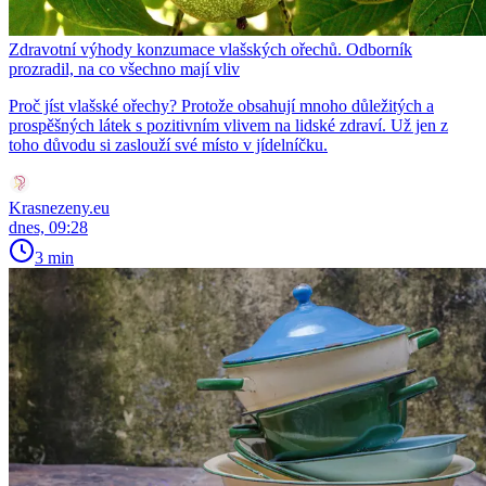
Zdravotní výhody konzumace vlašských ořechů. Odborník
prozradil, na co všechno mají vliv
Proč jíst vlašské ořechy? Protože obsahují mnoho důležitých a
prospěšných látek s pozitivním vlivem na lidské zdraví. Už jen z
toho důvodu si zaslouží své místo v jídelníčku.
Krasnezeny.eu
dnes, 09:28
3 min