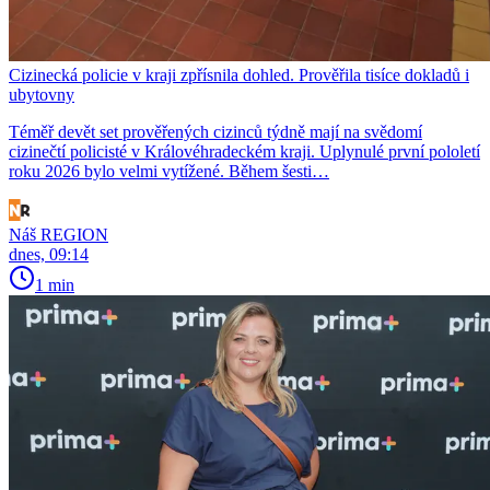
Cizinecká policie v kraji zpřísnila dohled. Prověřila tisíce dokladů i
ubytovny
Téměř devět set prověřených cizinců týdně mají na svědomí
cizinečtí policisté v Královéhradeckém kraji. Uplynulé první pololetí
roku 2026 bylo velmi vytížené. Během šesti…
Náš REGION
dnes, 09:14
1 min