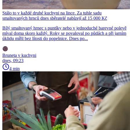
Stálo to v každé druhé kuchyni na lince. Za tuhle sadu
smaltovaných hrnců dnes sběratelé nabízejí až 15 000 Kč
Bílý smaltovaný hrnec s puntíky nebo v jednoduché barevné polevě
míval doma skoro každý. Roky se povaloval po půdách a při jarním
úklidu mířil bez lítosti do popelnice. Dnes po...
Bruneta v kuchyni
dnes, 09:23
4 min