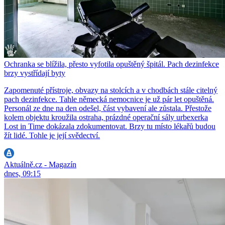
Ochranka se blížila, přesto vyfotila opuštěný špitál. Pach dezinfekce
brzy vystřídají byty
Zapomenuté přístroje, obvazy na stolcích a v chodbách stále citelný
pach dezinfekce. Tahle německá nemocnice je už pár let opuštěná.
Personál ze dne na den odešel, část vybavení ale zůstala. Přestože
kolem objektu kroužila ostraha, prázdné operační sály urbexerka
Lost in Time dokázala zdokumentovat. Brzy tu místo lékařů budou
žít lidé. Tohle je její svědectví.
Aktuálně.cz - Magazín
dnes, 09:15