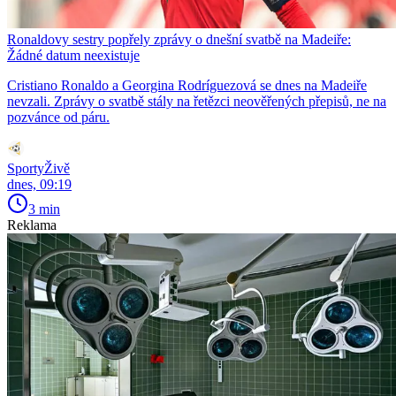
Ronaldovy sestry popřely zprávy o dnešní svatbě na Madeiře:
Žádné datum neexistuje
Cristiano Ronaldo a Georgina Rodríguezová se dnes na Madeiře
nevzali. Zprávy o svatbě stály na řetězci neověřených přepisů, ne na
pozvánce od páru.
SportyŽivě
dnes, 09:19
3 min
Reklama