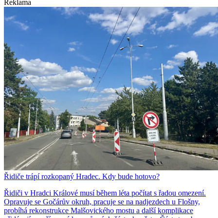
Reklama
Řidiče trápí rozkopaný Hradec. Kdy bude hotovo?
Řidiči v Hradci Králové musí během léta počítat s řadou omezení.
Opravuje se Gočárův okruh, pracuje se na nadjezdech u Flošny,
probíhá rekonstrukce Malšovického mostu a další komplikace