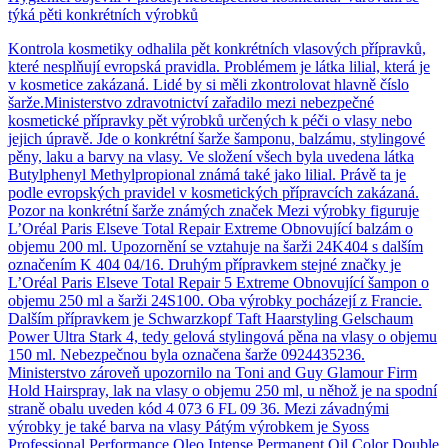
týká pěti konkrétních výrobků
Kontrola kosmetiky odhalila pět konkrétních vlasových přípravků,
které nesplňují evropská pravidla. Problémem je látka lilial, která je
v kosmetice zakázaná. Lidé by si měli zkontrolovat hlavně číslo
šarže.Ministerstvo zdravotnictví zařadilo mezi nebezpečné
kosmetické přípravky pět výrobků určených k péči o vlasy nebo
jejich úpravě. Jde o konkrétní šarže šamponu, balzámu, stylingové
pěny, laku a barvy na vlasy. Ve složení všech byla uvedena látka
Butylphenyl Methylpropional známá také jako lilial. Právě ta je
podle evropských pravidel v kosmetických přípravcích zakázaná.
Pozor na konkrétní šarže známých značek Mezi výrobky figuruje
L’Oréal Paris Elseve Total Repair Extreme Obnovující balzám o
objemu 200 ml. Upozornění se vztahuje na šarži 24K404 s dalším
označením K 404 04/16. Druhým přípravkem stejné značky je
L’Oréal Paris Elseve Total Repair 5 Extreme Obnovující šampon o
objemu 250 ml a šarži 24S100. Oba výrobky pocházejí z Francie.
Dalším přípravkem je Schwarzkopf Taft Haarstyling Gelschaum
Power Ultra Stark 4, tedy gelová stylingová pěna na vlasy o objemu
150 ml. Nebezpečnou byla označena šarže 0924435236.
Ministerstvo zároveň upozornilo na Toni and Guy Glamour Firm
Hold Hairspray, lak na vlasy o objemu 250 ml, u něhož je na spodní
straně obalu uveden kód 4 073 6 FL 09 36. Mezi závadnými
výrobky je také barva na vlasy Pátým výrobkem je Syoss
Professional Performance Oleo Intense Permanent Oil Color Double