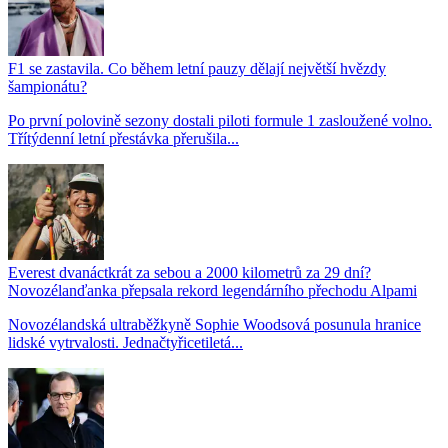
F1 se zastavila. Co během letní pauzy dělají největší hvězdy
šampionátu?
Po první polovině sezony dostali piloti formule 1 zasloužené volno.
Třítýdenní letní přestávka přerušila...
Everest dvanáctkrát za sebou a 2000 kilometrů za 29 dní?
Novozélanďanka přepsala rekord legendárního přechodu Alpami
Novozélandská ultraběžkyně Sophie Woodsová posunula hranice
lidské vytrvalosti. Jednačtyřicetiletá...