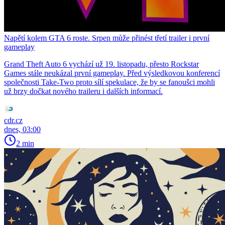
Napětí kolem GTA 6 roste. Srpen může přinést třetí trailer i první
gameplay
Grand Theft Auto 6 vychází už 19. listopadu, přesto Rockstar
Games stále neukázal první gameplay. Před výsledkovou konferencí
společnosti Take-Two proto sílí spekulace, že by se fanoušci mohli
už brzy dočkat nového traileru i dalších informací.
cdr.cz
dnes, 03:00
2 min