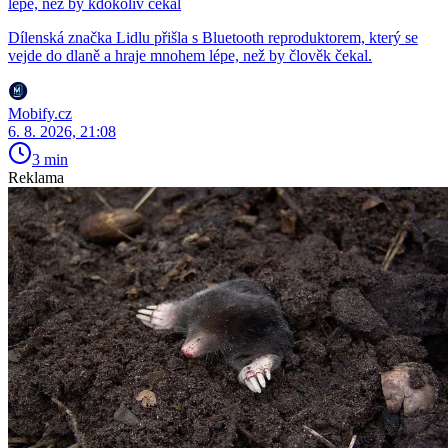
lépe, než by kdokoliv čekal
Dílenská značka Lidlu přišla s Bluetooth reproduktorem, který se
vejde do dlaně a hraje mnohem lépe, než by člověk čekal.
Mobify.cz
6. 8. 2026, 21:08
3 min
Reklama