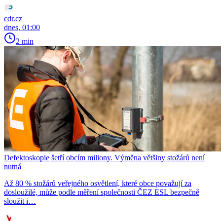
cdr.cz
dnes, 01:00
2 min
Defektoskopie šetří obcím miliony. Výměna většiny stožárů není
nutná
Až 80 % stožárů veřejného osvětlení, které obce považují za
dosloužilé, může podle měření společnosti ČEZ ESL bezpečně
sloužit i…