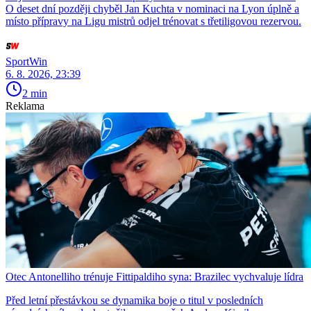
O deset dní později chyběl Jan Kuchta v nominaci na Lyon úplně a
místo přípravy na Ligu mistrů odjel trénovat s třetiligovou rezervou.
SportWin
6. 8. 2026, 23:39
2 min
Reklama
Otec Antonelliho trénuje Fittipaldiho syna: Brazilec vychvaluje lídra
Před letní přestávkou se dynamika boje o titul v posledních