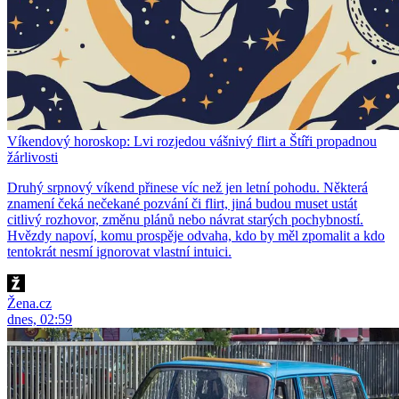
Víkendový horoskop: Lvi rozjedou vášnivý flirt a Štíři propadnou
žárlivosti
Druhý srpnový víkend přinese víc než jen letní pohodu. Některá
znamení čeká nečekané pozvání či flirt, jiná budou muset ustát
citlivý rozhovor, změnu plánů nebo návrat starých pochybností.
Hvězdy napoví, komu prospěje odvaha, kdo by měl zpomalit a kdo
tentokrát nesmí ignorovat vlastní intuici.
Žena.cz
dnes, 02:59