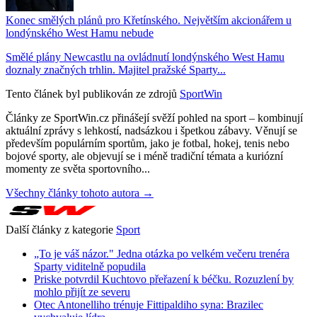
Konec smělých plánů pro Křetínského. Největším akcionářem u
londýnského West Hamu nebude
Smělé plány Newcastlu na ovládnutí londýnského West Hamu
doznaly značných trhlin. Majitel pražské Sparty...
Tento článek byl publikován ze zdrojů
SportWin
Články ze SportWin.cz přinášejí svěží pohled na sport – kombinují
aktuální zprávy s lehkostí, nadsázkou i špetkou zábavy. Věnují se
především populárním sportům, jako je fotbal, hokej, tenis nebo
bojové sporty, ale objevují se i méně tradiční témata a kuriózní
momenty ze světa sportovního...
Všechny články tohoto autora →
Další články z kategorie
Sport
„To je váš názor." Jedna otázka po velkém večeru trenéra
Sparty viditelně popudila
Priske potvrdil Kuchtovo přeřazení k béčku. Rozuzlení by
mohlo přijít ze severu
Otec Antonelliho trénuje Fittipaldiho syna: Brazilec