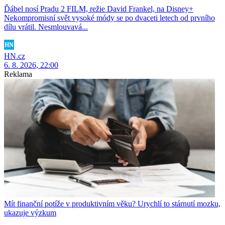
Ďábel nosí Pradu 2 FILM, režie David Frankel, na Disney+
Nekompromisní svět vysoké módy se po dvaceti letech od prvního
dílu vrátil. Nesmlouvavá...
HN.cz
6. 8. 2026, 22:00
Reklama
Mít finanční potíže v produktivním věku? Urychlí to stárnutí mozku,
ukazuje výzkum