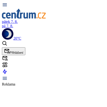
pátek 7. 8.
pá 7. 8.
20°C
Přihlášení
Reklama