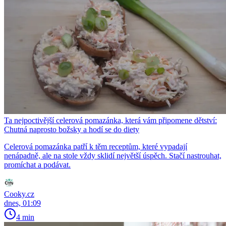
Ta nejpoctivější celerová pomazánka, která vám připomene dětství:
Chutná naprosto božsky a hodí se do diety
Celerová pomazánka patří k těm receptům, které vypadají
nenápadně, ale na stole vždy sklidí největší úspěch. Stačí nastrouhat,
promíchat a podávat.
Cooky.cz
dnes, 01:09
4 min