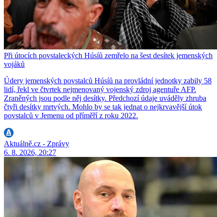
Při útocích povstaleckých Húsíů zemřelo na šest desítek jemenských
vojáků
Údery jemenských povstalců Húsíů na provládní jednotky zabily 58
lidí, řekl ve čtvrtek nejmenovaný vojenský zdroj agentuře AFP.
Zraněných jsou podle něj desítky. Předchozí údaje uváděly zhruba
čtyři desítky mrtvých. Mohlo by se tak jednat o nejkrvavější útok
povstalců v Jemenu od příměří z roku 2022.
Aktuálně.cz - Zprávy
6. 8. 2026, 20:27