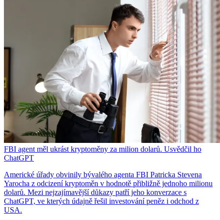
FBI agent měl ukrást kryptoměny za milion dolarů. Usvědčil ho
ChatGPT
Americké úřady obvinily bývalého agenta FBI Patricka Stevena
Yarocha z odcizení kryptoměn v hodnotě přibližně jednoho milionu
dolarů. Mezi nejzajímavější důkazy patří jeho konverzace s
ChatGPT, ve kterých údajně řešil investování peněz i odchod z
USA.