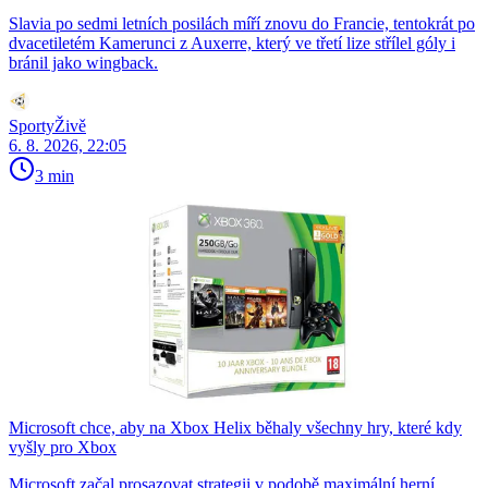
Slavia po sedmi letních posilách míří znovu do Francie, tentokrát po
dvacetiletém Kamerunci z Auxerre, který ve třetí lize střílel góly i
bránil jako wingback.
SportyŽivě
6. 8. 2026, 22:05
3 min
Microsoft chce, aby na Xbox Helix běhaly všechny hry, které kdy
vyšly pro Xbox
Microsoft začal prosazovat strategii v podobě maximální herní