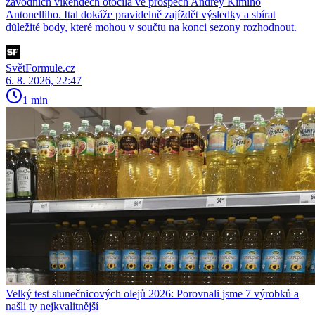
závodních víkendech otočila ve prospěch Andrey Kimiho
Antonelliho. Ital dokáže pravidelně zajíždět výsledky a sbírat
důležité body, které mohou v součtu na konci sezony rozhodnout.
SvětFormule.cz
6. 8. 2026, 22:47
1 min
Velký test slunečnicových olejů 2026: Porovnali jsme 7 výrobků a
našli ty nejkvalitnější