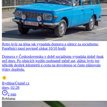
Retro kvíz na téma jak vypadala doprava a silnice za socialismu:
Pamětníci musí povinně získat 10/10 bodů
Doprava v Československu v době socialismu vypadala úplně jinak
než dnes. Po silnicích jezdilo podstatně méně aut, dálnic bylo jen
několik desítek kilometrů a cesta na dovolenou se často plánovala
týdny dopředu.
BydlímeÚtulně.cz
dnes, 02:28
2 min
Reklama