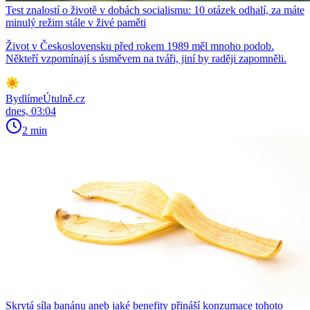
Test znalostí o životě v dobách socialismu: 10 otázek odhalí, za máte
minulý režim stále v živé paměti
Život v Československu před rokem 1989 měl mnoho podob.
Někteří vzpomínají s úsměvem na tváři, jiní by raději zapomněli.
BydlímeÚtulně.cz
dnes, 03:04
2 min
Skrytá síla banánu aneb jaké benefity přináší konzumace tohoto