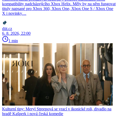
kompatibility nadcházejícího Xbox Helix. Měly by na něm fungovat
tituly napsané pro Xbox 360, Xbox One, Xbox One S / Xbox One
X i novinky…
diit.cz
6. 8. 2026, 22:00
1 min
Kulturní tipy: Meryl Streepová se vrací v ikonické roli, divadlo na
hradě Kašperk i nová česká komedie