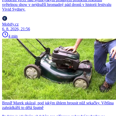
světelnou show v nejdražší hromadný pád dronů v historii festivalu
Vivid Sydney.
Mobify.cz
6. 8. 2026, 21:56
4 min
Brusíř Marek ukázal, pod jakým úhlem brousit nůž sekačky. Většina
zahrádkářů to dělá špatně