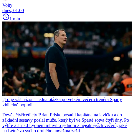
Volty
dnes, 01:00
1 min
„To je váš názor." Jedna otázka po velkém večeru trenéra Sparty
viditelně popudila
Devětačtyřicetiletý Brian Priske posadil kapitána na lavičku a do
základní sestavy poslal muže, který byl ve Spartě sotva čtyři dny. Po
výhře 2:1 nad Lyonem mluvil o jednom z nejsilnějších večerů, jaké
na Letné za svého druhého angažmá zažil.