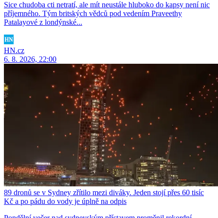
Sice chudoba cti netratí, ale mít neustále hluboko do kapsy není nic
příjemného. Tým britských vědců pod vedením Praveethy
Patalayové z londýnské...
HN.cz
6. 8. 2026, 22:00
89 dronů se v Sydney zřítilo mezi diváky. Jeden stojí přes 60 tisíc
Kč a po pádu do vody je úplně na odpis
Pondělní večer nad sydneyským přístavem proměnil rekordní