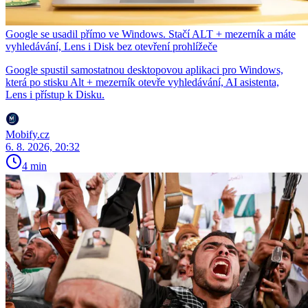
Google se usadil přímo ve Windows. Stačí ALT + mezerník a máte
vyhledávání, Lens i Disk bez otevření prohlížeče
Google spustil samostatnou desktopovou aplikaci pro Windows,
která po stisku Alt + mezerník otevře vyhledávání, AI asistenta,
Lens i přístup k Disku.
Mobify.cz
6. 8. 2026, 20:32
4 min