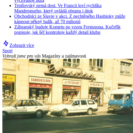
vychvaluje lídra
Trpišovský nemá dost. Ve Francii loví rychlíka
Mandengueho, který ovládá obranu i útok
Obchodníci ze Slavie v akci. Z nechtěného Hashioky může
kápnout pěkný balík, až 70 milionů
Zábranský buduje Kometu po vzoru Fergusona. Kučeřík
popisuje, jak šéf kontroluje každý detail klubu
Zobrazit více
Sport
Vybrali jsme pro vás
Magazíny a zajímavosti