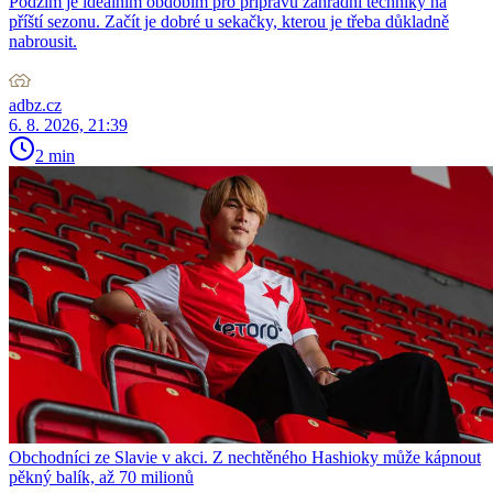
Podzim je ideálním obdobím pro přípravu zahradní techniky na
příští sezonu. Začít je dobré u sekačky, kterou je třeba důkladně
nabrousit.
adbz.cz
6. 8. 2026, 21:39
2 min
Obchodníci ze Slavie v akci. Z nechtěného Hashioky může kápnout
pěkný balík, až 70 milionů