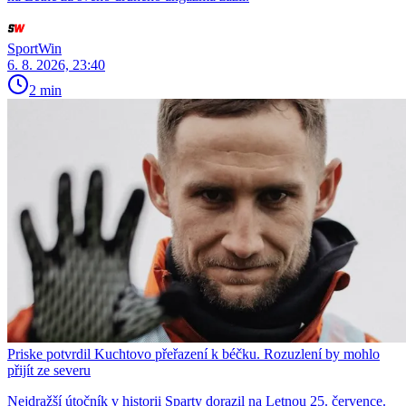
SportWin
6. 8. 2026, 23:40
2 min
Priske potvrdil Kuchtovo přeřazení k béčku. Rozuzlení by mohlo
přijít ze severu
Nejdražší útočník v historii Sparty dorazil na Letnou 25. července.