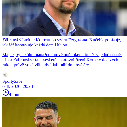
Zábranský buduje Kometu po vzoru Fergusona. Kučeřík popisuje,
jak šéf kontroluje každý detail klubu
Majitel, generální manažer a nově opět hlavní trenér v jedné osobě.
Libor Zábranský stáhl veškeré sportovní řízení Komety do svých
rukou právě ve chvíli, kdy klub míří do nové éry.
SportyŽivě
6. 8. 2026, 20:23
4 min