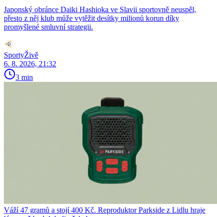
Japonský obránce Daiki Hashioka ve Slavii sportovně neuspěl,
přesto z něj klub může vytěžit desítky milionů korun díky
promyšlené smluvní strategii.
SportyŽivě
6. 8. 2026, 21:32
3 min
Váží 47 gramů a stojí 400 Kč. Reproduktor Parkside z Lidlu hraje