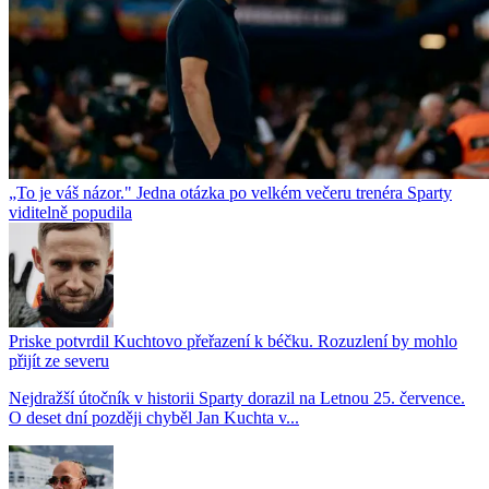
„To je váš názor." Jedna otázka po velkém večeru trenéra Sparty
viditelně popudila
Priske potvrdil Kuchtovo přeřazení k béčku. Rozuzlení by mohlo
přijít ze severu
Nejdražší útočník v historii Sparty dorazil na Letnou 25. července.
O deset dní později chyběl Jan Kuchta v...