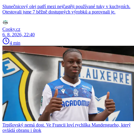
Slunečnicový olej patří mezi nejčastěji používané tuky v kuchyních.
Otestovali jsme 7 běžně dostupných výrobků a porovnali je.
Cooky.cz
6. 8. 2026, 22:40
4 min
Trpišovský nemá dost. Ve Francii loví rychlíka Mandengueho, který
ovládá obranu i útok