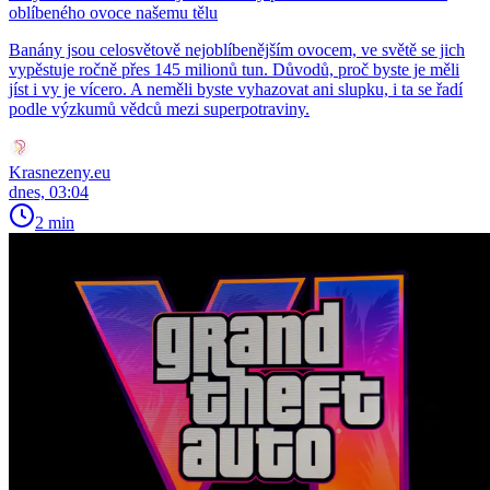
oblíbeného ovoce našemu tělu
Banány jsou celosvětově nejoblíbenějším ovocem, ve světě se jich
vypěstuje ročně přes 145 milionů tun. Důvodů, proč byste je měli
jíst i vy je vícero. A neměli byste vyhazovat ani slupku, i ta se řadí
podle výzkumů vědců mezi superpotraviny.
Krasnezeny.eu
dnes, 03:04
2 min