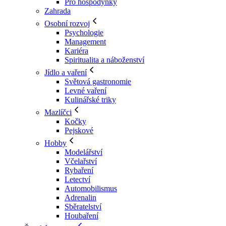
Pro hospodyňky
Zahrada
Osobní rozvoj
Psychologie
Management
Kariéra
Spiritualita a náboženství
Jídlo a vaření
Světová gastronomie
Levné vaření
Kulinářské triky
Mazlíčci
Kočky
Pejskové
Hobby
Modelářství
Včelařství
Rybaření
Letectví
Automobilismus
Adrenalin
Sběratelství
Houbaření