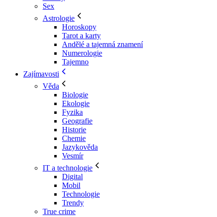
Sex
Astrologie
Horoskopy
Tarot a karty
Andělé a tajemná znamení
Numerologie
Tajemno
Zajímavosti
Věda
Biologie
Ekologie
Fyzika
Geografie
Historie
Chemie
Jazykověda
Vesmír
IT a technologie
Digital
Mobil
Technologie
Trendy
True crime