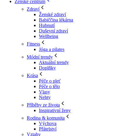
Ženské centrum
Zdraví
Ženské zdraví
Babiččina lékárna
Hubnutí
Duševní zdraví
Wellbeing
Fitness
Jóga a pilates
Módní trendy
Aktuální trendy
Doplňky
Krása
Péče o pleť
Péče o tělo
Vlasy
Nehty
Příběhy ze života
Inspirativní ženy
Rodina & komunita
Výchova
Přátelství
Vztahy