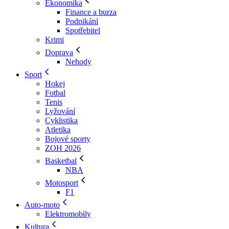
Ekonomika
Finance a burza
Podnikání
Spotřebitel
Krimi
Doprava
Nehody
Sport
Hokej
Fotbal
Tenis
Lyžování
Cyklistika
Atletika
Bojové sporty
ZOH 2026
Basketbal
NBA
Motosport
F1
Auto-moto
Elektromobily
Kultura