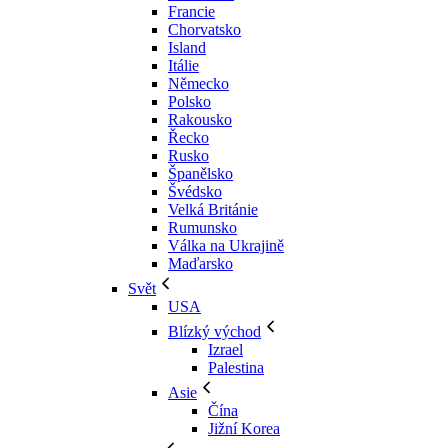
Francie
Chorvatsko
Island
Itálie
Německo
Polsko
Rakousko
Řecko
Rusko
Španělsko
Švédsko
Velká Británie
Rumunsko
Válka na Ukrajině
Maďarsko
Svět
USA
Blízký východ
Izrael
Palestina
Asie
Čína
Jižní Korea