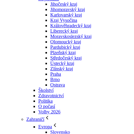
Jihočeský kraj
Jihomoravský kraj
Karlovarský kraj
Kraj Vysočina
Králověhradecký kraj
Liberecký kraj
Moravskoslezský kraj
Olomoucký kraj
Pardubický kraj
Plzeňský kraj
Středočeský kraj
Ústecký kraj
Zlínský kraj
Praha
Brno
Ostrava
Školství
Zdravotnictví
Politika
O počasí
Volby 2026
Zahraničí
Evropa
Slovensko