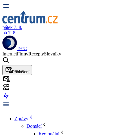
pátek 7. 8.
pá 7. 8.
19°C
Internet
Firmy
Recepty
Slovníky
Přihlášení
Zprávy
Domácí
Regionální