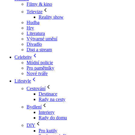
Filmy & kino
Televize
Reality show
Hudba
Hry
Literatura
Výtvarné umění
Divadlo
Digi a stream
Celebrity
Módní policie
Pro pamětníky
Nové tváře
Lifestyle
Cestování
Destinace
Rady na cesty
Bydlení
Interiery
Rady do domu
DIY
Pro kutily