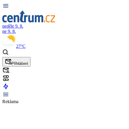
neděle 9. 8.
ne 9. 8.
27°C
Přihlášení
Reklama