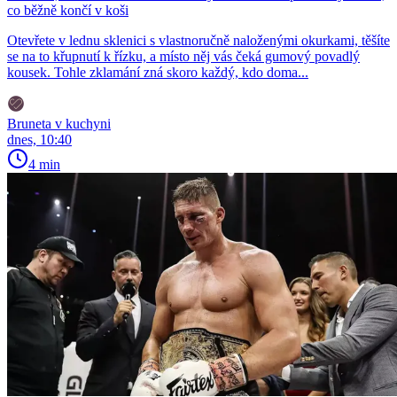
co běžně končí v koši
Otevřete v lednu sklenici s vlastnoručně naloženými okurkami, těšíte
se na to křupnutí k řízku, a místo něj vás čeká gumový povadlý
kousek. Tohle zklamání zná skoro každý, kdo doma...
Bruneta v kuchyni
dnes, 10:40
4 min