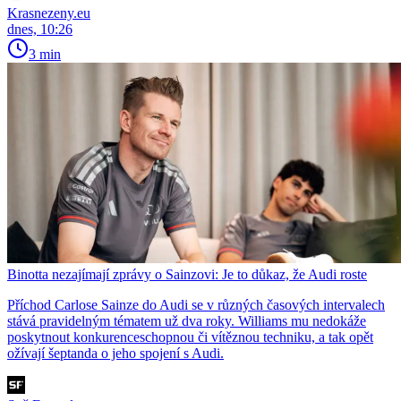
Krasnezeny.eu
dnes, 10:26
3 min
Binotta nezajímají zprávy o Sainzovi: Je to důkaz, že Audi roste
Příchod Carlose Sainze do Audi se v různých časových intervalech
stává pravidelným tématem už dva roky. Williams mu nedokáže
poskytnout konkurenceschopnou či vítěznou techniku, a tak opět
ožívají šeptanda o jeho spojení s Audi.