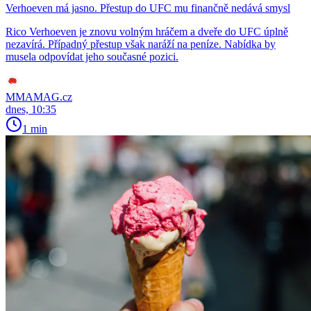
Verhoeven má jasno. Přestup do UFC mu finančně nedává smysl
Rico Verhoeven je znovu volným hráčem a dveře do UFC úplně
nezavírá. Případný přestup však naráží na peníze. Nabídka by
musela odpovídat jeho současné pozici.
MMAMAG.cz
dnes, 10:35
1 min