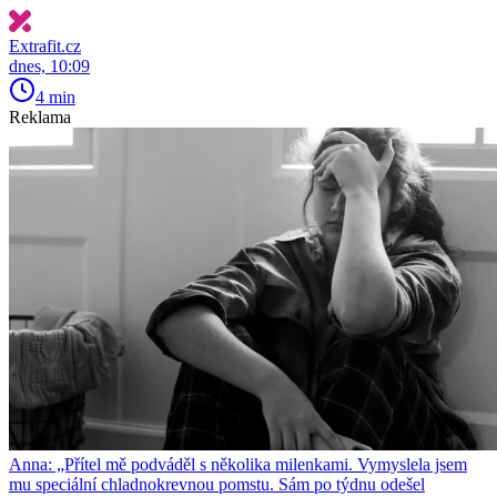
Extrafit.cz
dnes, 10:09
4 min
Reklama
Anna: „Přítel mě podváděl s několika milenkami. Vymyslela jsem
mu speciální chladnokrevnou pomstu. Sám po týdnu odešel