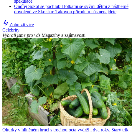
spekulace
Ondřej Sokol se pochlubil fotkami se svými dětmi z nádherné
dovolené ve Skotsku: Takovou přírodu u nás nenajdete
Zobrazit více
Celebrity
Vybrali jsme pro vás
Magazíny a zajímavosti
Okurky v hliněném hrnci s trochou octa vydrží i dva roky. Starý trik,