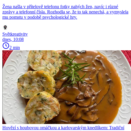
Žena našla v přítelově telefonu fotky nahých žen, navíc i různé
zprávy a telefonní čísla. Rozhodla se, že to tak nenechá, a vymyslela
mu pomstu v podobě psychologické hry.
Světkreativity
dnes, 10:08
2 min
Hovězí s houbovou omáčkou a karlovarským knedlíkem: Tradiční