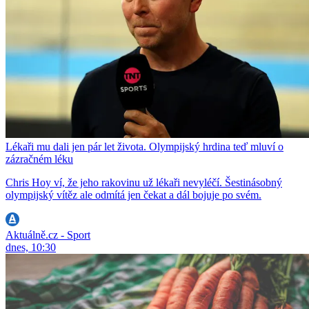
Lékaři mu dali jen pár let života. Olympijský hrdina teď mluví o
zázračném léku
Chris Hoy ví, že jeho rakovinu už lékaři nevyléčí. Šestinásobný
olympijský vítěz ale odmítá jen čekat a dál bojuje po svém.
Aktuálně.cz - Sport
dnes, 10:30