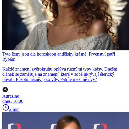
Tyto ženy jsou dle horoskopu andělsky krásné: Prvenství patří
Rybám
Každé znamení zvěrokruhu oplývá různými typy krásy. Dnešní
článek se zaměřuje na znamení, která v sobě ukrývají éterický
půvab. Působí něžně, jako víly. Patříte mezi ně i vy?
Aurazine
dnes, 10:06
2 min