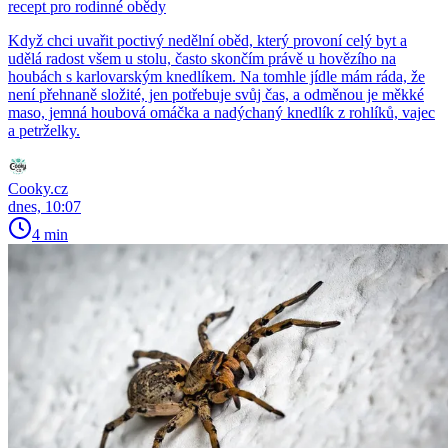
recept pro rodinné obědy
Když chci uvařit poctivý nedělní oběd, který provoní celý byt a
udělá radost všem u stolu, často skončím právě u hovězího na
houbách s karlovarským knedlíkem. Na tomhle jídle mám ráda, že
není přehnaně složité, jen potřebuje svůj čas, a odměnou je měkké
maso, jemná houbová omáčka a nadýchaný knedlík z rohlíků, vajec
a petrželky.
Cooky.cz
dnes, 10:07
4 min