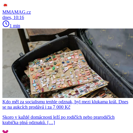
MMAMAG.cz
dnes, 10:16
1 min
Kdo měl za socialismu tenhle odznak, byl mezi klukama král. Dnes
se na aukcích prodává i za 7 000 Kč
Skoro v každé domácnosti leží po rodičích nebo prarodičích
krabička plná odznaků. […]