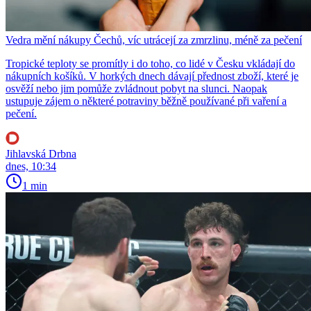
Vedra mění nákupy Čechů, víc utrácejí za zmrzlinu, méně za pečení
Tropické teploty se promítly i do toho, co lidé v Česku vkládají do
nákupních košíků. V horkých dnech dávají přednost zboží, které je
osvěží nebo jim pomůže zvládnout pobyt na slunci. Naopak
ustupuje zájem o některé potraviny běžně používané při vaření a
pečení.
Jihlavská Drbna
dnes, 10:34
1 min