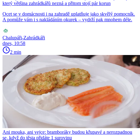
který většina zahrádkářů nezná a přitom stojí pár korun
Ocet se v domácnosti i na zahradě uplatňuje jako skvělý pomocník.
A pomůže vám i s nakládáním okurek – vydrží pak mnohem déle.
Chalupáři-Zahrádkáři
dnes, 10:58
2 min
Ani mouka, ani vejce: bramboráky budou křupavé a nerozpadnou
se, když do těsta přidáte 1 surovinu