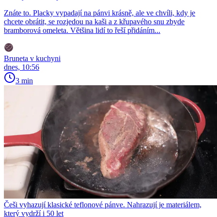
Znáte to. Placky vypadají na pánvi krásně, ale ve chvíli, kdy je
chcete obrátit, se rozjedou na kaši a z křupavého snu zbyde
bramborová omeleta. Většina lidí to řeší přidáním...
Bruneta v kuchyni
dnes, 10:56
3 min
Češi vyhazují klasické teflonové pánve. Nahrazují je materiálem,
který vydrží i 50 let