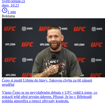
SvětFormule.cz
dnes, 10:23
1 min
Reklama
Čepo si pustil Urbinu do hlavy. Takovou chybu za 60 zápasů
neudělal
Vlasto Čepo se po nevydařeném debutu v UFC vrátil k tomu, co
pokazil ještě před prvním úderem. Přiznal, že ho v Bělehradě
pohltila atmosféra a emoce převzaly kontrolu.