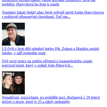
problém, Hanychová ho žene k soudu
Youtuber Jakub Steklý alias Stejk veřejně spojil Agátu Hanychovou
s pohlavně přenosnými chorobami. Teď mu...
Už čtyři z šesti dětí odmítají jméno Pitt. Zahara a Maddox podali
žalobu, v září rozhodne soud
Dvě nové petice na změnu příjmení u losangeleského soudu
potvrzují trend, který v rodině Jolie-Pittových...
Nenalíčená, rozcuchaná, po probdělé noci. Bočanová v 59 letech
pečuje o dceru, které je 25 a nikdy nedospěje