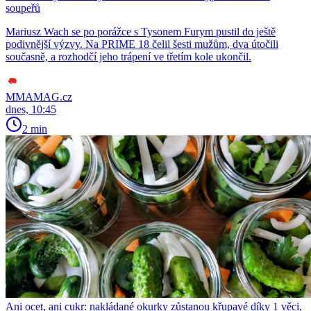
soupeřů
Mariusz Wach se po porážce s Tysonem Furym pustil do ještě
podivnější výzvy. Na PRIME 18 čelil šesti mužům, dva útočili
současně, a rozhodčí jeho trápení ve třetím kole ukončil.
MMAMAG.cz
dnes, 10:45
2 min
Ani ocet, ani cukr: nakládané okurky zůstanou křupavé díky 1 věci,