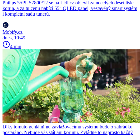
Philips 55PUS7800/12 se na Lidl.cz objevil za necelých deset tisíc
korun, a za tu cenu nabízí 55″ QLED panel, vestavěný smart systém
i kompletní sadu tunerů.
Mobify.cz
dnes, 10:49
4 min
Díky tomuto geniálnímu zavlažovacímu systému bude o zahrádku
postaráno. Nebude vás stát ani korunu. Zvládne to naprosto každý