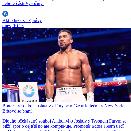
nebo v části Vysočiny.
Aktuálně.cz - Zprávy
dnes, 10:13
Boxerský souboj Joshua vs. Fury se může uskutečnit v New Yorku.
Britové se brání
Dlouho očekávaný souboj Anthonyho Joshuy s Tysonem Furym se
blíží, spor o dějiště ho ale komplikuje. Promotér Eddie Hearn tlačí