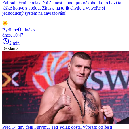
Zahradničení je relaxační činnost – ano, pro někoho, koho baví tahat
těžké konve s vodou. Zkuste na to jít chytře a vytvořte si
jednoduchý systém na zavlažování.
BydlímeÚtulně.cz
dnes, 10:47
2 min
Reklama
Před 14 dny čelil Furymu. Teď Polák dostal výprask od šesti