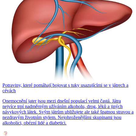
Potraviny, které pomáhají bojovat s tuky usazujícími se v játrech a
cévách
Onemocnění jater jsou mezi dnešní populací velmi častá. Játra
nejvíce trpí nadměrným užíváním alkoholu, drog, léků a jiných
návykových látek. Svým játrům ubližujete ale také špatnou stravou a
nezdravým životním stylem. Nejohroženějšími skupinami jsou
alkoholici, obézní lidé a diabetici.