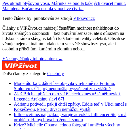
Pes ukradl plyšovou vosu. Márinka se budila každých dvacet minut.
Mahulena Bočanová usnula v noci ve čtvrt...
Tento článek byl publikován ze zdrojů
VIPživot.cz
Články z VIPŽivot.cz nabízejí čtenářům možnost nahlédnout do
života známých osobností – bez bulvární senzace, ale s důrazem na
lidskou stránku slávy, vztahů i každodenní reality celebrit. Obsah se
věnuje nejen aktuálním událostem ve světě showbyznysu, ale i
osobním příběhům, kariérním zlomům nebo...
Všechny články tohoto autora →
Další články z kategorie
Celebrity
Moderátorka Událostí se objevila v reklamě na Fortunu.
Smlouvu s ČT prý neporušila, vysvětlení zní zvláštně
Aleš Brichta přišel o oko v 16 letech, dnes už téměř nevidí.
Legenda Arakainu slaví 67!
Adrianu podvedl, pak ji chtěl zpátky. Eddie teď v Ulici randí s
Kokešovou, kterou diváci nemůžou vystát
Influenceři neznají zákon, varuje advokát. Influencer Stejk má
problém, Hanychová ho žene k soudu
Krize? Michelle Obama jednou fotografií umlčela všechny