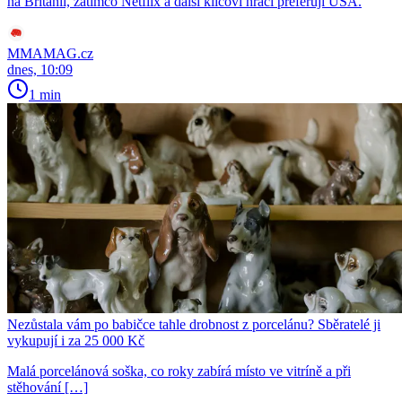
na Británii, zatímco Netflix a další klíčoví hráči preferují USA.
MMAMAG.cz
dnes, 10:09
1 min
Nezůstala vám po babičce tahle drobnost z porcelánu? Sběratelé ji
vykupují i za 25 000 Kč
Malá porcelánová soška, co roky zabírá místo ve vitríně a při
stěhování […]