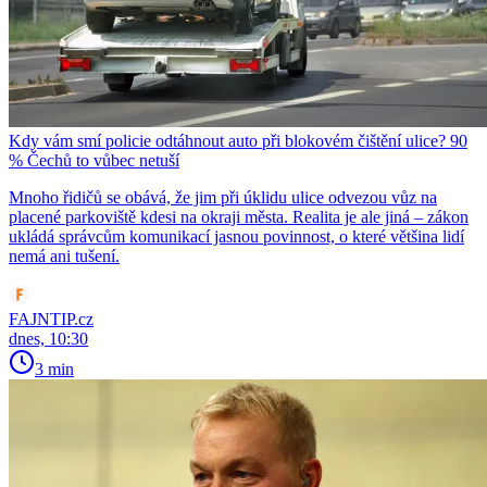
Kdy vám smí policie odtáhnout auto při blokovém čištění ulice? 90
% Čechů to vůbec netuší
Mnoho řidičů se obává, že jim při úklidu ulice odvezou vůz na
placené parkoviště kdesi na okraji města. Realita je ale jiná – zákon
ukládá správcům komunikací jasnou povinnost, o které většina lidí
nemá ani tušení.
FAJNTIP.cz
dnes, 10:30
3 min