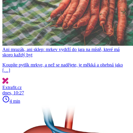
Ani mrazák, ani sklep: mrkev vydrží do jara na místě, které má
skoro každý byt
Koupíte pytlík mrkve, a než se nadějete, je měkká a ohebná jako
[…]
Extrafit.cz
dnes, 10:27
4 min