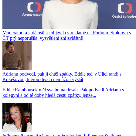
Moderátorka Událostí se objevila v reklamě na Fortunu. Smlouvu s
ČT prý neporušila, vysvětlení zní zvláštně
Adrianu podvedl, pak ji chtěl zpátky. Eddie teď v Ulici randí s
Kokešovou, kterou diváci nemůžou vystát
Eddie Rambousek měl svatbu na dosah. Pak podvedl Adrianu s
kolegyní a od té doby hledá cestu zpátky, jenže...
Influenceři neznají zákon, varuje advokát. Influencer Stejk má