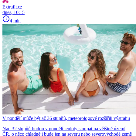
Extrafit.cz
dnes, 10:15
4 min
V pondělí může být až 36 stupňů, meteorologové rozšířili výstrahu
Nad 32 stupňů budou v pondělí teploty stoupat na většině území
ČR, o něco chladněji bude jen na severu nebo severovýchodě země