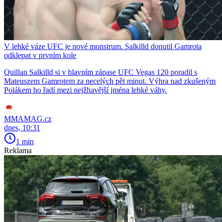
V lehké váze UFC je nové monstrum. Salkilld donutil Gamrota
odklepat v prvním kole
Quillan Salkilld si v hlavním zápase UFC Vegas 120 poradil s
Mateuszem Gamrotem za necelých pět minut. Výhra nad zkušeným
Polákem ho řadí mezi nejžhavější jména lehké váhy.
MMAMAG.cz
dnes, 10:31
1 min
Reklama