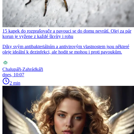
15 kapek do rozprašovače a pavouci se do domu nevrátí. Olej za pár
korun je vyžene z každé škvíry i rohu
Díky svým antibakteriálním a antivirovým vlastnostem jsou některé
oleje ideální k dezinfekci, ale hodit se mohou i proti pavoukům.
Chalupáři-Zahrádkáři
dnes, 10:07
2 min