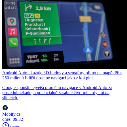
Android Auto ukazuje 3D budovy a semafory přímo na mapě. Přes
250 milionů řidičů dostane navigaci jako z kokpitu
Google spouští největší proměnu navigace v Android Auto za
poslední dekádu, a potenciálně zasáhne čtvrt miliardy aut na
silnicích.
Mobify.cz
dnes, 09:32