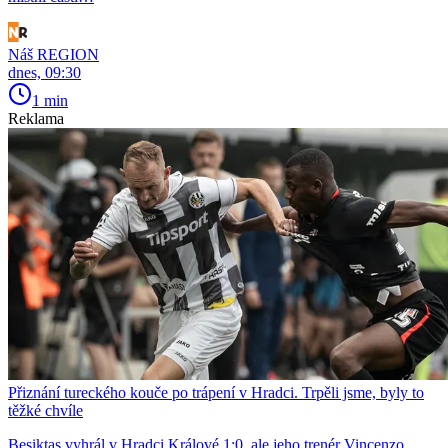
Náš REGION
dnes, 09:30
1 min
Reklama
Přiznání tureckého kouče po trápení v Hradci. Trpěli jsme, byly to
těžké chvíle
Beşiktaş vyhrál v Hradci Králové 1:0, ale jeho trenér Vincenzo