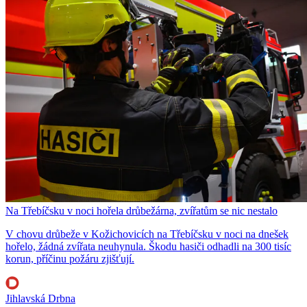
Na Třebíčsku v noci hořela drůbežárna, zvířatům se nic nestalo
V chovu drůbeže v Kožichovicích na Třebíčsku v noci na dnešek
hořelo, žádná zvířata neuhynula. Škodu hasiči odhadli na 300 tisíc
korun, příčinu požáru zjišťují.
Jihlavská Drbna