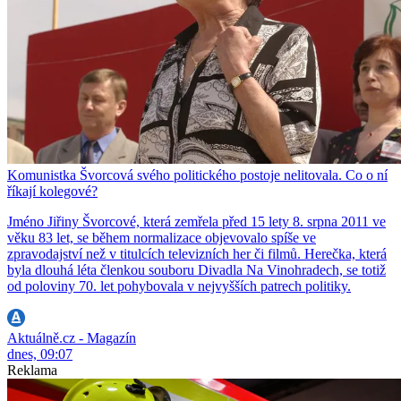
Komunistka Švorcová svého politického postoje nelitovala. Co o ní
říkají kolegové?
Jméno Jiřiny Švorcové, která zemřela před 15 lety 8. srpna 2011 ve
věku 83 let, se během normalizace objevovalo spíše ve
zpravodajství než v titulcích televizních her či filmů. Herečka, která
byla dlouhá léta členkou souboru Divadla Na Vinohradech, se totiž
od poloviny 70. let pohybovala v nejvyšších patrech politiky.
Aktuálně.cz - Magazín
dnes, 09:07
Reklama