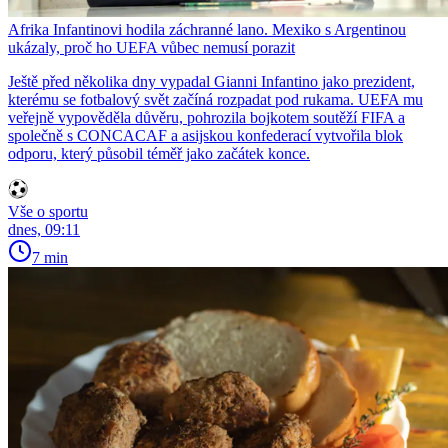
Afrika Infantinovi hodila záchranné lano. Mexiko s Argentinou
ukázaly, proč ho UEFA vůbec nemusí porazit
Ještě před několika dny vypadal Gianni Infantino jako prezident,
kterému se fotbalový svět začíná rozpadat pod rukama. UEFA mu
veřejně vypověděla důvěru, pohrozila bojkotem soutěží FIFA a
společně s CONCACAF a asijskou konfederací vytvořila blok
odporu, který působil téměř jako začátek konce.
Vše o sportu
dnes, 09:11
7 min