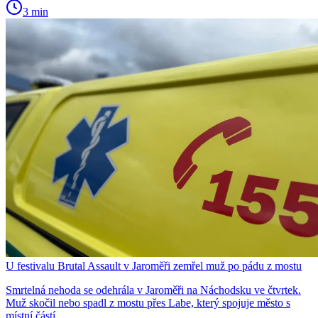
3 min
U festivalu Brutal Assault v Jaroměři zemřel muž po pádu z mostu
Smrtelná nehoda se odehrála v Jaroměři na Náchodsku ve čtvrtek.
Muž skočil nebo spadl z mostu přes Labe, který spojuje město s
místní částí…