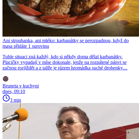
Ani strouhanka, ani mléko: karbanátky se nerozpadnou, když do
masa přidáte 1 surovinu
Tuhle situaci zná každý, kdo si někdy doma dělal karbanátky.
Placičky vypadají v míse dokonale, jenže na rozpálené pánvi se
začnou rozjíždět a z talíře je rázem hromádka suché drobenky....
Bruneta v kuchyni
dnes, 09:10
3 min