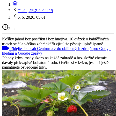
Chalupáři-Zahrádkáři
6. 6. 2026, 05:01
2 min
Košíky jahod bez postřiku i bez hnojiva. 10 otázek o babiččiných
tricích stačí a většina zahrádkářů zjistí, že pěstuje úplně špatně
Přidejte si obsah Centrum.cz do oblíbených zdrojů pro Google
hledání a Google zprávy
Jahody kdysi rostly skoro na každé zahradě a bez složité chemie
dávaly překvapivě bohatou úrodu. Ověřte si v kvízu, jestli si ještě
pamatujete osvědčené triky.