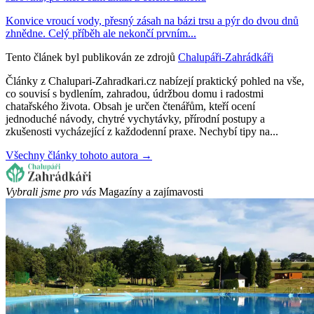
Konvice vroucí vody, přesný zásah na bázi trsu a pýr do dvou dnů
zhnědne. Celý příběh ale nekončí prvním...
Tento článek byl publikován ze zdrojů
Chalupáři-Zahrádkáři
Články z Chalupari-Zahradkari.cz nabízejí praktický pohled na vše,
co souvisí s bydlením, zahradou, údržbou domu i radostmi
chatařského života. Obsah je určen čtenářům, kteří ocení
jednoduché návody, chytré vychytávky, přírodní postupy a
zkušenosti vycházející z každodenní praxe. Nechybí tipy na...
Všechny články tohoto autora →
Vybrali jsme pro vás
Magazíny a zajímavosti