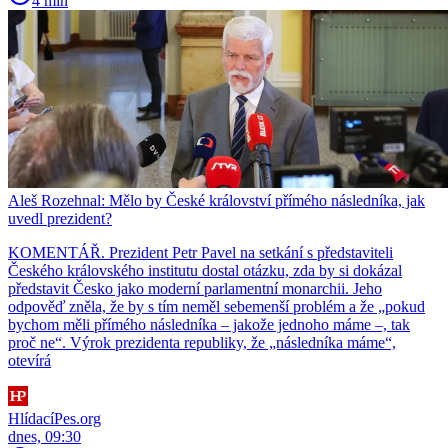
4 min
Aleš Rozehnal: Mělo by České království přímého následníka, jak
uvedl prezident?
KOMENTÁŘ. Prezident Petr Pavel na setkání s představiteli
Českého královského institutu dostal otázku, zda by si dokázal
představit Česko jako moderní parlamentní monarchii. Jeho
odpověď zněla, že by s tím neměl sebemenší problém a že „pokud
bychom měli přímého následníka – jakože jednoho máme –, tak
proč ne“. Výrok prezidenta republiky, že „následníka máme“,
otevírá
HlídacíPes.org
dnes, 09:30