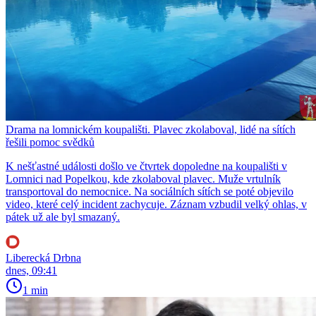
Drama na lomnickém koupališti. Plavec zkolaboval, lidé na sítích
řešili pomoc svědků
K nešťastné události došlo ve čtvrtek dopoledne na koupališti v
Lomnici nad Popelkou, kde zkolaboval plavec. Muže vrtulník
transportoval do nemocnice. Na sociálních sítích se poté objevilo
video, které celý incident zachycuje. Záznam vzbudil velký ohlas, v
pátek už ale byl smazaný.
Liberecká Drbna
dnes, 09:41
1 min