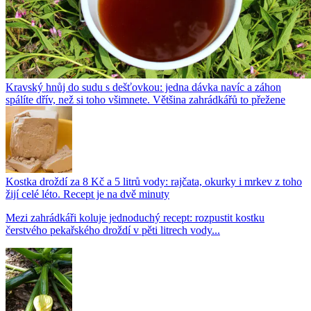
Kravský hnůj do sudu s dešťovkou: jedna dávka navíc a záhon
spálíte dřív, než si toho všimnete. Většina zahrádkářů to přežene
Kostka droždí za 8 Kč a 5 litrů vody: rajčata, okurky i mrkev z toho
žijí celé léto. Recept je na dvě minuty
Mezi zahrádkáři koluje jednoduchý recept: rozpustit kostku
čerstvého pekařského droždí v pěti litrech vody...