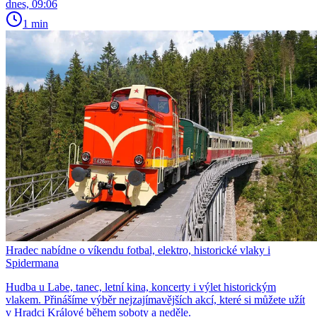
dnes, 09:06
1 min
Hradec nabídne o víkendu fotbal, elektro, historické vlaky i
Spidermana
Hudba u Labe, tanec, letní kina, koncerty i výlet historickým
vlakem. Přinášíme výběr nejzajímavějších akcí, které si můžete užít
v Hradci Králové během soboty a neděle.