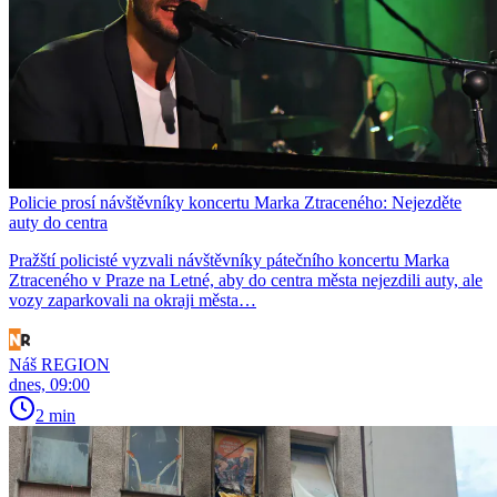
Policie prosí návštěvníky koncertu Marka Ztraceného: Nejezděte
auty do centra
Pražští policisté vyzvali návštěvníky pátečního koncertu Marka
Ztraceného v Praze na Letné, aby do centra města nejezdili auty, ale
vozy zaparkovali na okraji města…
Náš REGION
dnes, 09:00
2 min