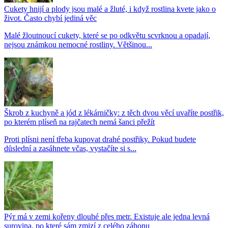
Cukety hnijí a plody jsou malé a žluté, i když rostlina kvete jako o
život. Často chybí jediná věc
Malé žloutnoucí cukety, které se po odkvětu scvrknou a opadají,
nejsou známkou nemocné rostliny. Většinou...
Škrob z kuchyně a jód z lékárničky: z těch dvou věcí uvaříte postřik,
po kterém plíseň na rajčatech nemá šanci přežít
Proti plísni není třeba kupovat drahé postřiky. Pokud budete
důslední a zasáhnete včas, vystačíte si s...
Pýr má v zemi kořeny dlouhé přes metr. Existuje ale jedna levná
surovina, po které sám zmizí z celého záhonu