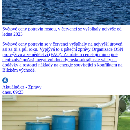
Světové ceny potravin rostou, v červenci se vyšplhaly nejvýše od
ledna 2023
Světové ceny potravin se v červenci vyšplhaly na nejvyšší úroveň
asi za tři a půl roku. Vyplývá to z páteční zprávy Organizace OSN
pro výživu a zemědělství (FAO). Za růstem cen stojí mimo jiné
nepříznivé počasí, negativní dopady rusko-ukrajinské války na
dodávky a rostoucí náklady na energie související s konfliktem na
Blízkém východě.
Aktuálně.cz - Zprávy
dnes, 09:23