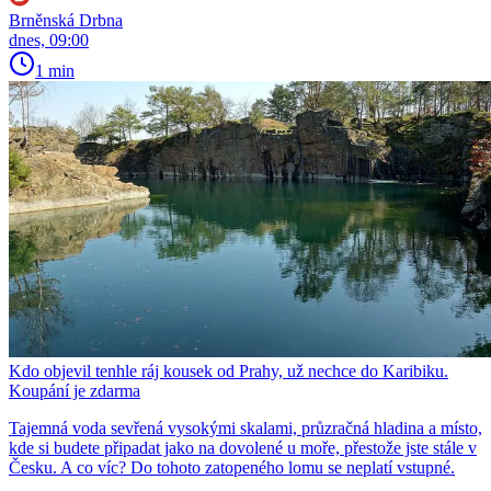
Brněnská Drbna
dnes, 09:00
1 min
Kdo objevil tenhle ráj kousek od Prahy, už nechce do Karibiku.
Koupání je zdarma
Tajemná voda sevřená vysokými skalami, průzračná hladina a místo,
kde si budete připadat jako na dovolené u moře, přestože jste stále v
Česku. A co víc? Do tohoto zatopeného lomu se neplatí vstupné.