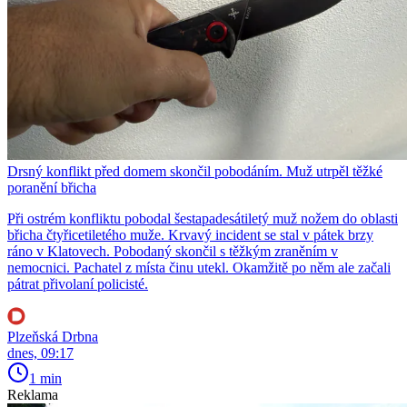
Drsný konflikt před domem skončil pobodáním. Muž utrpěl těžké
poranění břicha
Při ostrém konfliktu pobodal šestapadesátiletý muž nožem do oblasti
břicha čtyřicetiletého muže. Krvavý incident se stal v pátek brzy
ráno v Klatovech. Pobodaný skončil s těžkým zraněním v
nemocnici. Pachatel z místa činu utekl. Okamžitě po něm ale začali
pátrat přivolaní policisté.
Plzeňská Drbna
dnes, 09:17
1 min
Reklama