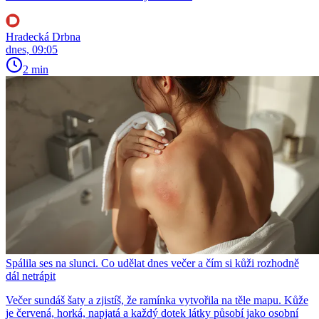
Hradecká Drbna
dnes, 09:05
2 min
Spálila ses na slunci. Co udělat dnes večer a čím si kůži rozhodně
dál netrápit
Večer sundáš šaty a zjistíš, že ramínka vytvořila na těle mapu. Kůže
je červená, horká, napjatá a každý dotek látky působí jako osobní