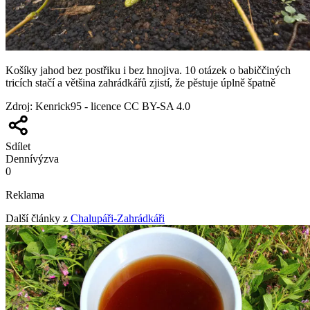
Košíky jahod bez postřiku i bez hnojiva. 10 otázek o babiččiných
tricích stačí a většina zahrádkářů zjistí, že pěstuje úplně špatně
Zdroj
:
Kenrick95 - licence CC BY-SA 4.0
Sdílet
Denní
výzva
0
Reklama
Další články z
Chalupáři-Zahrádkáři