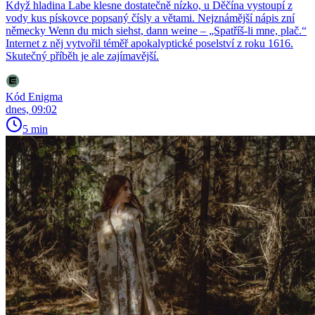
Když hladina Labe klesne dostatečně nízko, u Děčína vystoupí z
vody kus pískovce popsaný čísly a větami. Nejznámější nápis zní
německy Wenn du mich siehst, dann weine – „Spatříš-li mne, plač.“
Internet z něj vytvořil téměř apokalyptické poselství z roku 1616.
Skutečný příběh je ale zajímavější.
Kód Enigma
dnes, 09:02
5 min