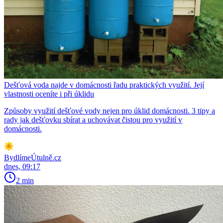
Dešťová voda najde v domácnosti řadu praktických využití. Její
vlastnosti oceníte i při úklidu
Způsoby využití dešťové vody nejen pro úklid domácnosti. 3 tipy a
rady jak dešťovku sbírat a uchovávat čistou pro využití v
domácnosti.
BydlímeÚtulně.cz
dnes, 09:17
2 min