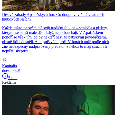
Děsivé záhady Apalačských hor: Co doopravdy číhá v tamních
hlubokých lesích?
Každé místo na světě má svůj tradiční folklór – strašidla a příšery,
kterými se straší malé děti, když neposlouchají. V Apalačském
pohoří se však tím, co by někteří nazvali babskými povídačkami,
přísně řídí i dospělí. A nejspíš vědí proč. V horách totiž podle nich
žije nebezpečný nadpřirozený predátor, z něhož tu mají strach i ti
největší skeptici.
Kapitalio
dnes, 09:01
5 min
Reklama