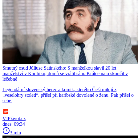
Smutný osud Júliuse Satinského: S manželkou slavil 20 let
manželství v Karibiku, domů se vrátil sám. Krátce nato skončil v
léčebně
Legendární slovenský herec a komik, kterého Češi milují z
„veselohry století“, přišel při karibské dovolené o ženu. Pak přišel o
sebe.
VIPživot.cz
dnes, 09:34
3 min