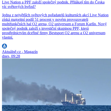
Live Nation a PPF založí společný podnik. Přilákají tím do Česka
víc světových hvězd?
Jedna z největších světových pořadatelů kulturních akcí Live Nation
získá majoritní podíl 51 procent v novém provozovateli
multifunkčních hal O2 arena, O2 universum a Forum Karlín. Nový
společný podnik založí s investiční skupinou PPF, která
prostřednictvím dceřiné firmy Bestsport O2 arenu a O2 universum
vlastní.
Aktuálně.cz - Magazín
dnes, 09:28