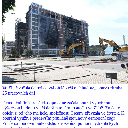
Ve Zlíně začala demolice vyhořelé výškové budovy, potrvá zhruba
25 pracovních dní
Demoliční firma v pátek dopoledne začala bourat vyhořelou
výškovou budovu v někdejším továrním areálu ve Zlíně. Zničený
objekt si od jeho majitele, společnosti Cream, převzala ve čtvrtek. K
bourání využívá především přibližně stotunový demoliční bagr.
Zničenou budovu bude odshora rozebírat pomocí hydraulických