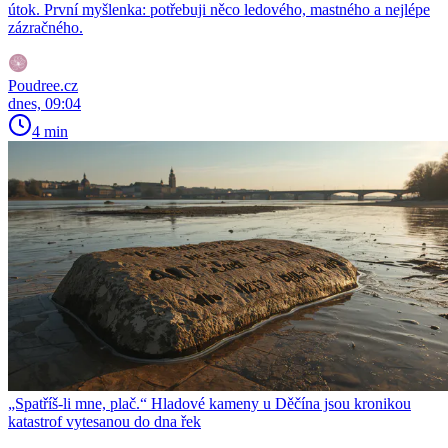
útok. První myšlenka: potřebuji něco ledového, mastného a nejlépe
zázračného.
Poudree.cz
dnes, 09:04
4 min
„Spatříš-li mne, plač.“ Hladové kameny u Děčína jsou kronikou
katastrof vytesanou do dna řek