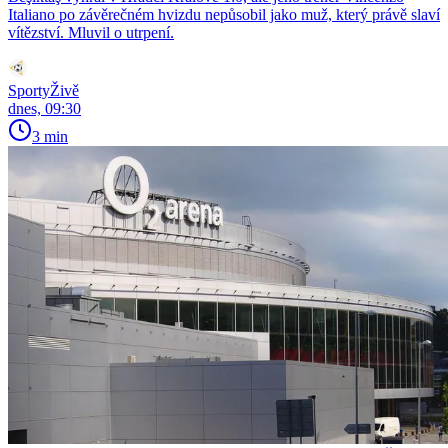
Italiano po závěrečném hvizdu nepůsobil jako muž, který právě slaví
vítězství. Mluvil o utrpení.
SportyŽivě
dnes, 09:30
3 min