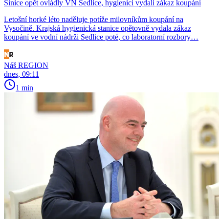
Sinice opět ovládly VN Sedlice, hygienici vydali zákaz koupání
Letošní horké léto naděluje potíže milovníkům koupání na
Vysočině. Krajská hygienická stanice opětovně vydala zákaz
koupání ve vodní nádrži Sedlice poté, co laboratorní rozbory…
Náš REGION
dnes, 09:11
1 min