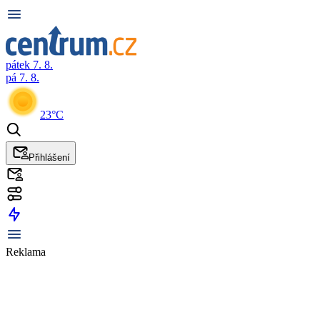
pátek 7. 8.
pá 7. 8.
23°C
Přihlášení
Reklama