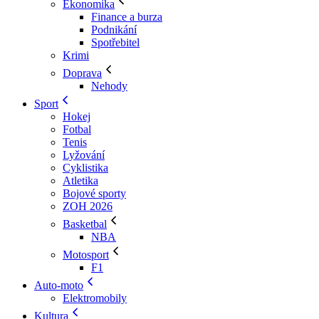
Ekonomika
Finance a burza
Podnikání
Spotřebitel
Krimi
Doprava
Nehody
Sport
Hokej
Fotbal
Tenis
Lyžování
Cyklistika
Atletika
Bojové sporty
ZOH 2026
Basketbal
NBA
Motosport
F1
Auto-moto
Elektromobily
Kultura