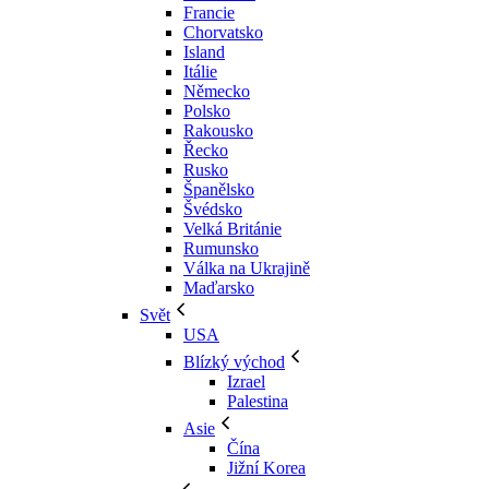
Francie
Chorvatsko
Island
Itálie
Německo
Polsko
Rakousko
Řecko
Rusko
Španělsko
Švédsko
Velká Británie
Rumunsko
Válka na Ukrajině
Maďarsko
Svět
USA
Blízký východ
Izrael
Palestina
Asie
Čína
Jižní Korea