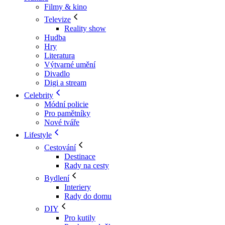
Filmy & kino
Televize
Reality show
Hudba
Hry
Literatura
Výtvarné umění
Divadlo
Digi a stream
Celebrity
Módní policie
Pro pamětníky
Nové tváře
Lifestyle
Cestování
Destinace
Rady na cesty
Bydlení
Interiery
Rady do domu
DIY
Pro kutily