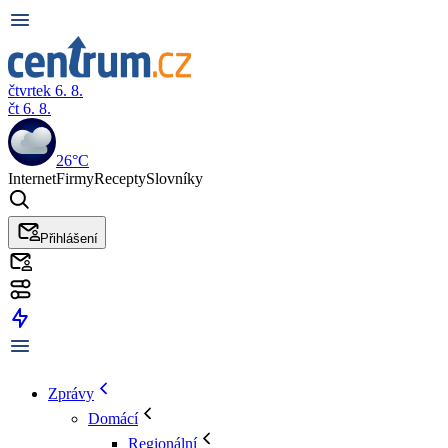
čtvrtek 6. 8.
čt 6. 8.
26°C
Internet
Firmy
Recepty
Slovníky
Přihlášení
Zprávy
Domácí
Regionální