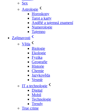
Sex
Astrologie
Horoskopy
Tarot a karty
Andělé a tajemná znamení
Numerologie
Tajemno
Zajímavosti
Věda
Biologie
Ekologie
Fyzika
Geografie
Historie
Chemie
Jazykověda
Vesmír
IT a technologie
Digital
Mobil
Technologie
Trendy
True crime