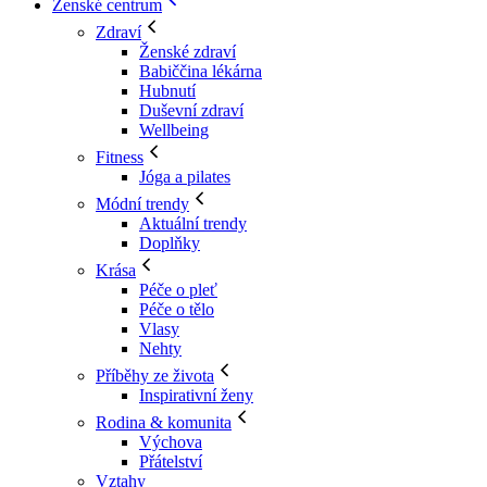
Ženské centrum
Zdraví
Ženské zdraví
Babiččina lékárna
Hubnutí
Duševní zdraví
Wellbeing
Fitness
Jóga a pilates
Módní trendy
Aktuální trendy
Doplňky
Krása
Péče o pleť
Péče o tělo
Vlasy
Nehty
Příběhy ze života
Inspirativní ženy
Rodina & komunita
Výchova
Přátelství
Vztahy