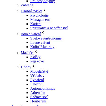
Pro hospodyňky
Zahrada
Osobní rozvoj
Psychologie
Management
Kariéra
Spiritualita a náboženství
Jídlo a vaření
Světová gastronomie
Levné vaření
Kulinářské triky
Mazlíčci
Kočky
Pejskové
Hobby
Modelářství
Včelařství
Rybaření
Letectví
Automobilismus
Adrenalin
Sběratelství
Houbaření