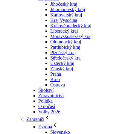
Jihočeský kraj
Jihomoravský kraj
Karlovarský kraj
Kraj Vysočina
Králověhradecký kraj
Liberecký kraj
Moravskoslezský kraj
Olomoucký kraj
Pardubický kraj
Plzeňský kraj
Středočeský kraj
Ústecký kraj
Zlínský kraj
Praha
Brno
Ostrava
Školství
Zdravotnictví
Politika
O počasí
Volby 2026
Zahraničí
Evropa
Slovensko