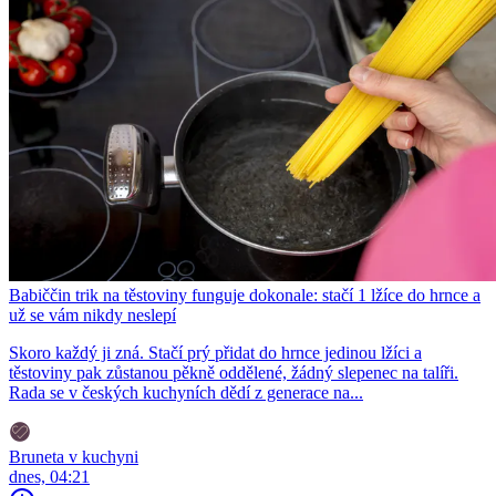
Babiččin trik na těstoviny funguje dokonale: stačí 1 lžíce do hrnce a
už se vám nikdy neslepí
Skoro každý ji zná. Stačí prý přidat do hrnce jedinou lžíci a
těstoviny pak zůstanou pěkně oddělené, žádný slepenec na talíři.
Rada se v českých kuchyních dědí z generace na...
Bruneta v kuchyni
dnes, 04:21