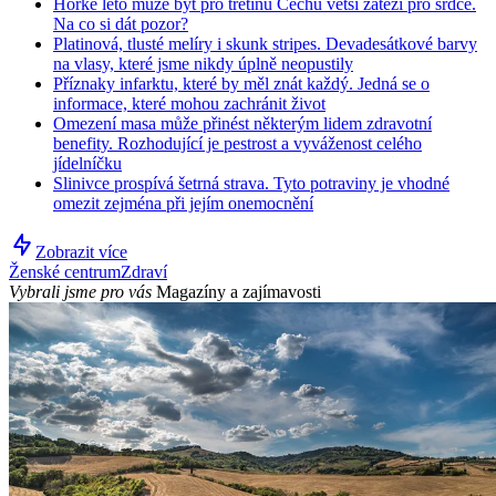
Horké léto může být pro třetinu Čechů větší zátěží pro srdce.
Na co si dát pozor?
Platinová, tlusté melíry i skunk stripes. Devadesátkové barvy
na vlasy, které jsme nikdy úplně neopustily
Příznaky infarktu, které by měl znát každý. Jedná se o
informace, které mohou zachránit život
Omezení masa může přinést některým lidem zdravotní
benefity. Rozhodující je pestrost a vyváženost celého
jídelníčku
Slinivce prospívá šetrná strava. Tyto potraviny je vhodné
omezit zejména při jejím onemocnění
Zobrazit více
Ženské centrum
Zdraví
Vybrali jsme pro vás
Magazíny a zajímavosti