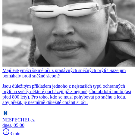
Mají Eskymáci šikmé oči z pradávných sněžných brýlí? Saze jim
pomáhaly proti sněžné slepotě
Jsou důležitým příkladem jednoho z nejstarších typů ochranných
brýlí na světě, některé pocházejí již z nejranějšího období Inuitů (asi
před 800 lety). Pro toho, kdo se musí pohybovat po sněhu a ledu,
aby přežil, je nesmírně důležité chránit si oči.
NESPECHEJ.cz
dnes, 05:00
3 min