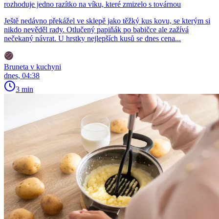
rozhoduje jedno razítko na víku, které zmizelo s továrnou
Ještě nedávno překážel ve sklepě jako těžký kus kovu, se kterým si
nikdo nevěděl rady. Otlučený papiňák po babičce ale zažívá
nečekaný návrat. U hrstky nejlepších kusů se dnes cena...
Bruneta v kuchyni
dnes, 04:38
3 min