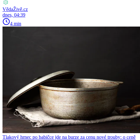
VědaŽivě.cz
dnes, 04:39
4 min
Tlakový hrnec po babičce jde na burze za cenu nové trouby: o ceně