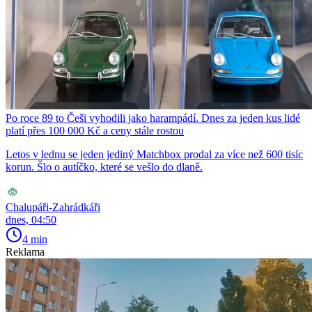
Po roce 89 to Češi vyhodili jako harampádí. Dnes za jeden kus lidé
platí přes 100 000 Kč a ceny stále rostou
Letos v lednu se jeden jediný Matchbox prodal za více než 600 tisíc
korun. Šlo o autíčko, které se vešlo do dlaně.
Chalupáři-Zahrádkáři
dnes, 04:50
4 min
Reklama