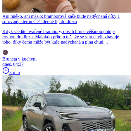
Ani mléko, ani máslo: bramborová kaše bude nadýchaná díky 1
surovině, kterou Češi denně lijí do dřezu
Když scedíte uvařené brambory, obsah hrnce většinou putuje
rovnou do dřezu. Málokdo přitom tuší, že se v tu chvíli zbavuje
toho, díky čemu může být kaše nadýchaná a plná chuti....
Bruneta v kuchyni
dnes, 04:37
3 min