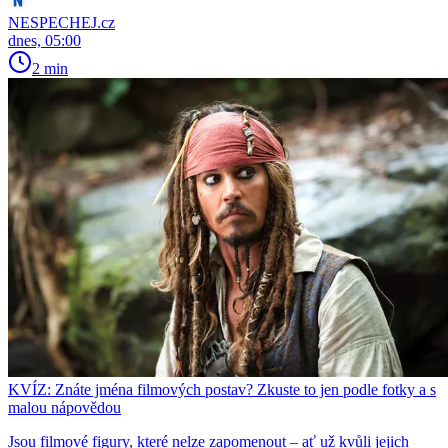
NESPECHEJ.cz
dnes, 05:00
2 min
KVÍZ: Znáte jména filmových postav? Zkuste to jen podle fotky a s
malou nápovědou
Jsou filmové figury, které nelze zapomenout – ať už kvůli jejich