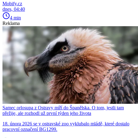
Mobify.cz
dnes, 04:40
4 min
Reklama
Samec orlosupa z Ostravy míří do Španělska. O tom, jestli tam
přežije, ale rozhodl už první týden jeho života
18. února 2026 se v ostravské zoo vyklubalo mládě, které dostalo
pracovní označení BG1299.