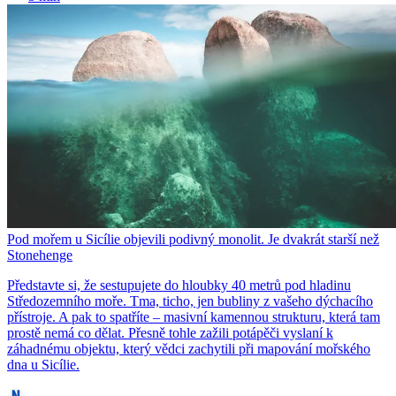
Pod mořem u Sicílie objevili podivný monolit. Je dvakrát starší než
Stonehenge
Představte si, že sestupujete do hloubky 40 metrů pod hladinu
Středozemního moře. Tma, ticho, jen bubliny z vašeho dýchacího
přístroje. A pak to spatříte – masivní kamennou strukturu, která tam
prostě nemá co dělat. Přesně tohle zažili potápěči vyslaní k
záhadnému objektu, který vědci zachytili při mapování mořského
dna u Sicílie.