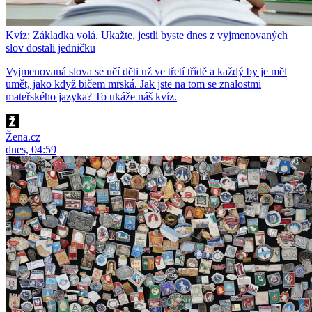
Kvíz: Základka volá. Ukažte, jestli byste dnes z vyjmenovaných
slov dostali jedničku
Vyjmenovaná slova se učí děti už ve třetí třídě a každý by je měl
umět, jako když bičem mrská. Jak jste na tom se znalostmi
mateřského jazyka? To ukáže náš kvíz.
Žena.cz
dnes, 04:59