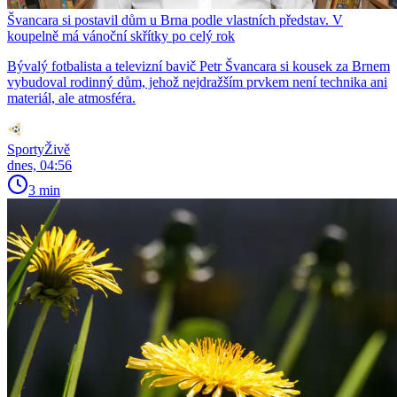
Švancara si postavil dům u Brna podle vlastních představ. V
koupelně má vánoční skřítky po celý rok
Bývalý fotbalista a televizní bavič Petr Švancara si kousek za Brnem
vybudoval rodinný dům, jehož nejdražším prvkem není technika ani
materiál, ale atmosféra.
SportyŽivě
dnes, 04:56
3 min