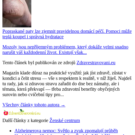
Popraskané paty lze zjemnit pravidelnou domácí péčí. Pomoci může
teplá koupel i správná hydratace
Mozoly jsou nepříjemným problémem, který dokáže velmi snadno
narušit váš každodenní život. Existují však...
Tento článek byl publikován ze zdrojů
Zdravestravovani.eu
Magazín klade důraz na praktické využití: jak jíst zdravě, zůstat v
kondici a čelit stresu — vše s respektem k realitě, v níž žiješ. Najdeš
tu rady, jak si zdravou stravu zařadit do dne bez námahy, ale i
témata, která překvapí — třeba zdravotní benefity obyčejných
surovin nebo cvičební tipy pro...
Všechny články tohoto autora →
Další články z kategorie
Ženské centrum
Alzheimerova nemoc: Světlo a zvuk zpomalují průběh