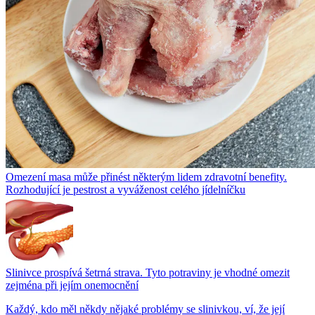
Omezení masa může přinést některým lidem zdravotní benefity.
Rozhodující je pestrost a vyváženost celého jídelníčku
Slinivce prospívá šetrná strava. Tyto potraviny je vhodné omezit
zejména při jejím onemocnění
Každý, kdo měl někdy nějaké problémy se slinivkou, ví, že její