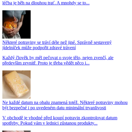
léčba je běh na dlouhou trať. A mnohdy se to...
Některé potraviny se tráví déle než jiné. Správně sestavený
jídelníček může podpořit zdravé trávení
Každý člověk by měl pečovat o svoje tělo, nejen zvenčí, ale
především zevnitř. Proto je třeba vědět něco i...
Ne každé datum na obalu znamená totéž. Některé potraviny mohou
být bezpečné i po uvedeném datu minimální trvanlivosti
V obchodě je vhodné před koupí potravin zkontrolovat datum
spotřeby. Pokud vám v lednici zůstanou produkty...