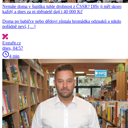
Nemáte doma v šuplíku tuhle drobnost z ČSSR? Dřív ji měl skoro
každý a dnes za ni sběratelé dají i 40 000 Kč
Doma po babičce nebo dědovi zůstala hromádka odznaků a nikdo
pořádně neví, […]
Extrafit.cz
dnes, 04:57
4 min