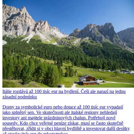
Itálie rozdává až 100 tisíc eur na bydlení. Češi ale narazí na jednu
zásadní podmínku
Domy za symbolické euro nebo dotace až 100 tisíc eur vypadají
jako splněný sen. Ve skutečnosti ale italské regiony nehledají
investory ani majitele prázdninových chalup. Potřebují nové
sousedy. Kdo chce veřejné peníze získat, musí se často skutečně
přestěhovat, zřídit si v obci hlavní bydliště a investovat další desítky
až stovky tisíc eur do rekonstrukce.