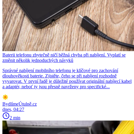
Baterii telefonu zbytečně ničí běžná chyba při nabíjení. Vyplatí se
změnit několik jednoduchých návyků
Správné nabíjení mobilního telefonu je klíčové pro zachování
dlouhověkosti baterie. Zjistěte, čeho se při nabíjení rozhodně
vyvarovat. V první řadě je důležité používat originální nabíjecí kabel
a adaptér, neboť ty jsou přesně navrženy pro specifické...
BydlímeÚtulně.cz
dnes, 04:27
2 min