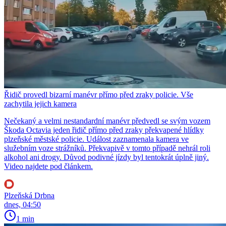
Řidič provedl bizarní manévr přímo před zraky policie. Vše
zachytila jejich kamera
Nečekaný a velmi nestandardní manévr předvedl se svým vozem
Škoda Octavia jeden řidič přímo před zraky překvapené hlídky
plzeňské městské policie. Událost zaznamenala kamera ve
služebním voze strážníků. Překvapivě v tomto případě nehrál roli
alkohol ani drogy. Důvod podivné jízdy byl tentokrát úplně jiný.
Video najdete pod článkem.
Plzeňská Drbna
dnes, 04:50
1 min