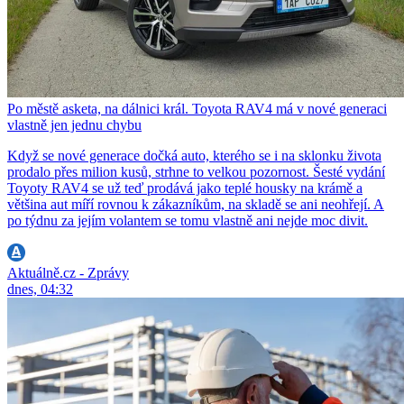
Po městě asketa, na dálnici král. Toyota RAV4 má v nové generaci
vlastně jen jednu chybu
Když se nové generace dočká auto, kterého se i na sklonku života
prodalo přes milion kusů, strhne to velkou pozornost. Šesté vydání
Toyoty RAV4 se už teď prodává jako teplé housky na krámě a
většina aut míří rovnou k zákazníkům, na skladě se ani neohřejí. A
po týdnu za jejím volantem se tomu vlastně ani nejde moc divit.
Aktuálně.cz - Zprávy
dnes, 04:32