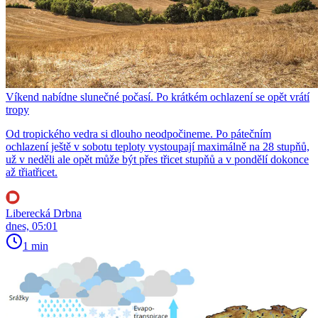
Víkend nabídne slunečné počasí. Po krátkém ochlazení se opět vrátí
tropy
Od tropického vedra si dlouho neodpočineme. Po pátečním
ochlazení ještě v sobotu teploty vystoupají maximálně na 28 stupňů,
už v neděli ale opět může být přes třicet stupňů a v pondělí dokonce
až třiatřicet.
Liberecká Drbna
dnes, 05:01
1 min