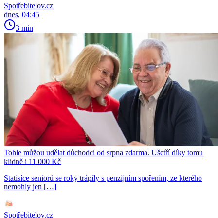
Spotřebitelov.cz
dnes, 04:45
3 min
Tohle můžou udělat důchodci od srpna zdarma. Ušetří díky tomu
klidně i 11 000 Kč
Statisíce seniorů se roky trápily s penzijním spořením, ze kterého
nemohly jen […]
Spotřebitelov.cz