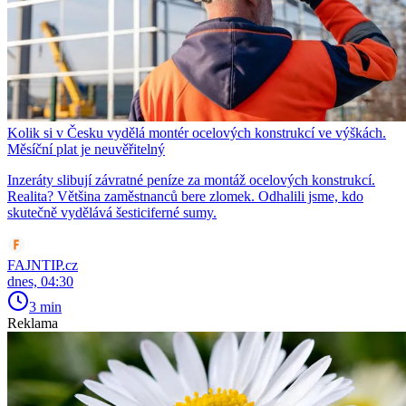
Kolik si v Česku vydělá montér ocelových konstrukcí ve výškách.
Měsíční plat je neuvěřitelný
Inzeráty slibují závratné peníze za montáž ocelových konstrukcí.
Realita? Většina zaměstnanců bere zlomek. Odhalili jsme, kdo
skutečně vydělává šesticiferné sumy.
FAJNTIP.cz
dnes, 04:30
3 min
Reklama