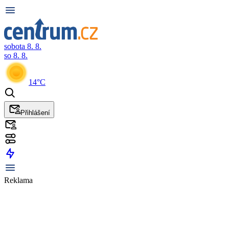
sobota 8. 8.
so 8. 8.
14°C
Přihlášení
Reklama