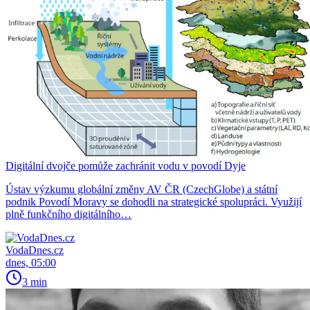
Digitální dvojče pomůže zachránit vodu v povodí Dyje
Ústav výzkumu globální změny AV ČR (CzechGlobe) a státní
podnik Povodí Moravy se dohodli na strategické spolupráci. Využijí
plně funkčního digitálního…
VodaDnes.cz
dnes, 05:00
3 min