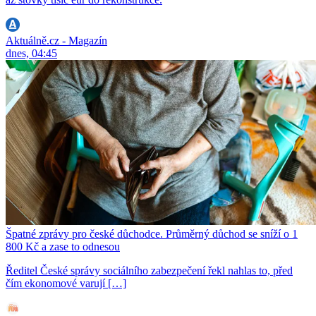
Aktuálně.cz - Magazín
dnes, 04:45
Špatné zprávy pro české důchodce. Průměrný důchod se sníží o 1
800 Kč a zase to odnesou
Ředitel České správy sociálního zabezpečení řekl nahlas to, před
čím ekonomové varují […]