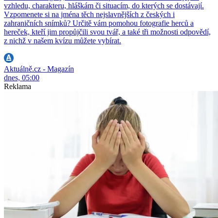
vzhledu, charakteru, hláškám či situacím, do kterých se dostávají.
Vzpomenete si na jména těch nejslavnějších z českých i
zahraničních snímků? Určitě vám pomohou fotografie herců a
hereček, kteří jim propůjčili svou tvář, a také tři možnosti odpovědí,
z nichž v našem kvízu můžete vybírat.
Aktuálně.cz - Magazín
dnes, 05:00
Reklama