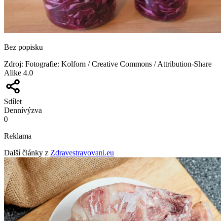
Bez popisku
Zdroj
:
Fotografie: Kolforn / Creative Commons / Attribution-Share
Alike 4.0
Sdílet
Denní
výzva
0
Reklama
Další články z
Zdravestravovani.eu