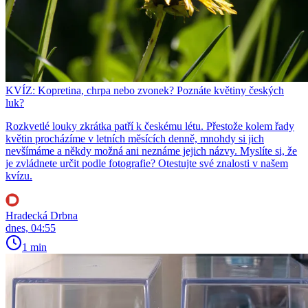
KVÍZ: Kopretina, chrpa nebo zvonek? Poznáte květiny českých
luk?
Rozkvetlé louky zkrátka patří k českému létu. Přestože kolem řady
květin procházíme v letních měsících denně, mnohdy si jich
nevšímáme a někdy možná ani neznáme jejich názvy. Myslíte si, že
je zvládnete určit podle fotografie? Otestujte své znalosti v našem
kvízu.
Hradecká Drbna
dnes, 04:55
1 min