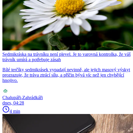
Sedmikráska na trávníku není plevel. Je to varovná kontrolka, že váš
trávník umírá a potřebuje zásah
Bílé terčíky sedmikrásek vypadají nevinně, ale jejich masový výskyt
prozrazuje, že tráva ztrácí sílu, a příčin bývá víc než jen chybějící
hnojivo.
Chalupáři-Zahrádkáři
dnes, 04:28
4 min