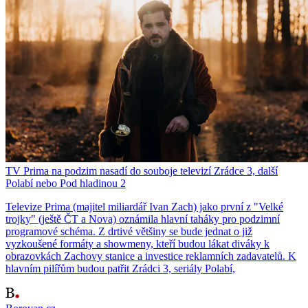
TV Prima na podzim nasadí do souboje televizí Zrádce 3, další
Polabí nebo Pod hladinou 2
Televize Prima (majitel miliardář Ivan Zach) jako první z "Velké
trojky" (ještě ČT a Nova) oznámila hlavní taháky pro podzimní
programové schéma. Z drtivé většiny se bude jednat o již
vyzkoušené formáty a showmeny, kteří budou lákat diváky k
obrazovkách Zachovy stanice a investice reklamních zadavatelů. K
hlavním pilířům budou patřit Zrádci 3, seriály Polabí,