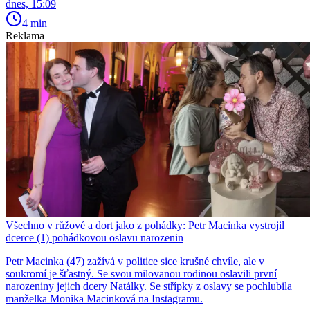
dnes, 15:09
4 min
Reklama
Všechno v růžové a dort jako z pohádky: Petr Macinka vystrojil
dcerce (1) pohádkovou oslavu narozenin
Petr Macinka (47) zažívá v politice sice krušné chvíle, ale v
soukromí je šťastný. Se svou milovanou rodinou oslavili první
narozeniny jejich dcery Natálky. Se střípky z oslavy se pochlubila
manželka Monika Macinková na Instagramu.