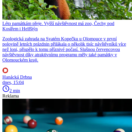
Léto památkám přeje. Vyšší návštěvnost má zoo, Čechy pod
Kosířem i Helfštýn
Zoologická zahrada na Svatém Kopečku u Olomouce v první
polovině letních prázdnin přilákala o několik tisíc návštěvníků více
než loni, přispělo k tomu příznivé počasí. Slušnou červencovou
návštěvnost díky atraktivnímu programu měly také památky v
Olomouckém kraji.
Hanácká Drbna
dnes, 15:04
2 min
Reklama