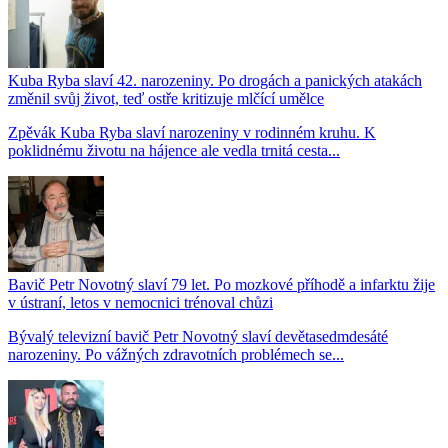
Kuba Ryba slaví 42. narozeniny. Po drogách a panických atakách
změnil svůj život, teď ostře kritizuje mlčící umělce
Zpěvák Kuba Ryba slaví narozeniny v rodinném kruhu. K
poklidnému životu na hájence ale vedla trnitá cesta...
Bavič Petr Novotný slaví 79 let. Po mozkové příhodě a infarktu žije
v ústraní, letos v nemocnici trénoval chůzi
Bývalý televizní bavič Petr Novotný slaví devětasedmdesáté
narozeniny. Po vážných zdravotních problémech se...