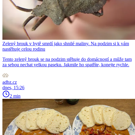
Zelený brouk v bytě smrdí jako shnilé maliny. Na podzim si k vám
nastěhuje celou rodinu
Tento zelený brouk se na podzim stěhuje do domácností a může tam
za sebou nechat velkou paseku. Jakmile ho spatříte, konejte rychle.
adbz.cz
dnes, 15:26
2 min