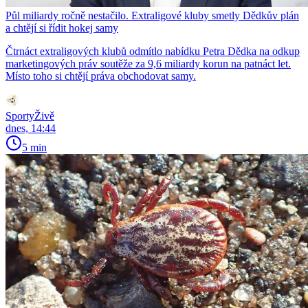
Půl miliardy ročně nestačilo. Extraligové kluby smetly Dědkův plán
a chtějí si řídit hokej samy
Čtrnáct extraligových klubů odmítlo nabídku Petra Dědka na odkup
marketingových práv soutěže za 9,6 miliardy korun na patnáct let.
Místo toho si chtějí práva obchodovat samy.
SportyŽivě
dnes, 14:44
5 min