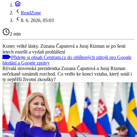
ReadZone
8. 6. 2026, 05:03
2 min
Konec velké lásky. Zuzana Čaputová a Juraj Rizman se po šesti
letech rozešli a vydali prohlášení
Přidejte si obsah Centrum.cz do oblíbených zdrojů pro Google
hledání a Google zprávy
Bývalá slovenská prezidentka Zuzana Čaputová a Juraj Rizman
nečekaně oznámili rozchod. Co vedlo ke konci vztahu, který ustál i
ty nejtěžší životní zkoušky?