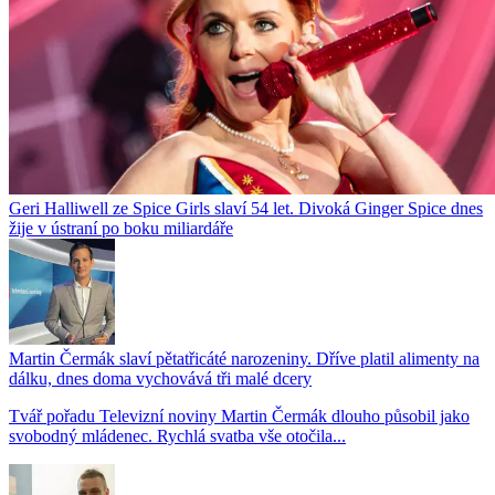
Geri Halliwell ze Spice Girls slaví 54 let. Divoká Ginger Spice dnes
žije v ústraní po boku miliardáře
Martin Čermák slaví pětatřicáté narozeniny. Dříve platil alimenty na
dálku, dnes doma vychovává tři malé dcery
Tvář pořadu Televizní noviny Martin Čermák dlouho působil jako
svobodný mládenec. Rychlá svatba vše otočila...