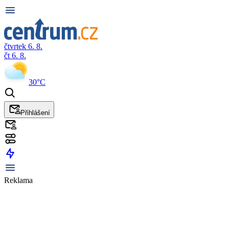
čtvrtek 6. 8.
čt 6. 8.
30°C
Přihlášení
Reklama