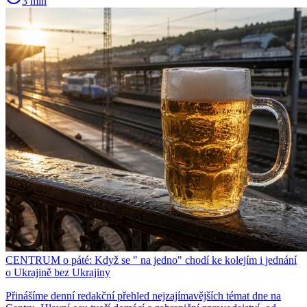
3 min
CENTRUM o páté: Když se " na jedno" chodí ke kolejím i jednání
o Ukrajině bez Ukrajiny
Přinášíme denní redakční přehled nejzajímavějších témat dne na