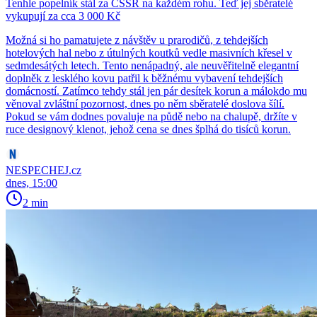
Tenhle popelník stál za ČSSR na každém rohu. Teď jej sběratelé
vykupují za cca 3 000 Kč
Možná si ho pamatujete z návštěv u prarodičů, z tehdejších
hotelových hal nebo z útulných koutků vedle masivních křesel v
sedmdesátých letech. Tento nenápadný, ale neuvěřitelně elegantní
doplněk z lesklého kovu patřil k běžnému vybavení tehdejších
domácností. Zatímco tehdy stál jen pár desítek korun a málokdo mu
věnoval zvláštní pozornost, dnes po něm sběratelé doslova šílí.
Pokud se vám dodnes povaluje na půdě nebo na chalupě, držíte v
ruce designový klenot, jehož cena se dnes šplhá do tisíců korun.
NESPECHEJ.cz
dnes, 15:00
2 min