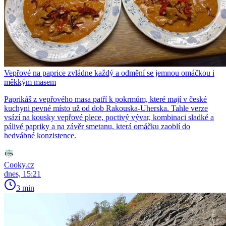
Vepřové na paprice zvládne každý a odmění se jemnou omáčkou i
měkkým masem
Paprikáš z vepřového masa patří k pokrmům, které mají v české
kuchyni pevné místo už od dob Rakouska-Uherska. Tahle verze
vsází na kousky vepřové plece, poctivý vývar, kombinaci sladké a
pálivé papriky a na závěr smetanu, která omáčku zaoblí do
hedvábné konzistence.
Cooky.cz
dnes, 15:21
3 min