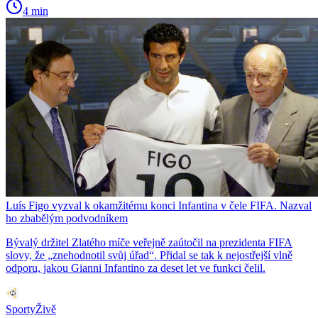
4 min
Luís Figo vyzval k okamžitému konci Infantina v čele FIFA. Nazval
ho zbabělým podvodníkem
Bývalý držitel Zlatého míče veřejně zaútočil na prezidenta FIFA
slovy, že „znehodnotil svůj úřad“. Přidal se tak k nejostřejší vlně
odporu, jakou Gianni Infantino za deset let ve funkci čelil.
SportyŽivě