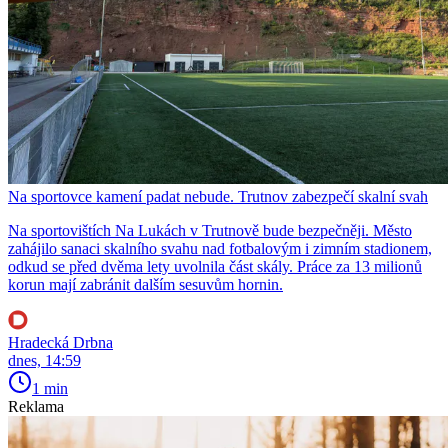
Na sportovce kamení padat nebude. Trutnov zabezpečí skalní svah
Na sportovištích Na Lukách v Trutnově bude bezpečněji. Město
zahájilo sanaci skalního svahu nad fotbalovým i zimním stadionem,
odkud se před dvěma lety uvolnila část skály. Práce za 13 milionů
korun mají zabránit dalším sesuvům hornin.
Hradecká Drbna
dnes, 14:59
1 min
Reklama