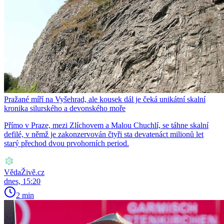
Pražané míří na Vyšehrad, ale kousek dál je čeká unikátní skalní
kronika silurského a devonského moře
Přímo v Praze, mezi Zlíchovem a Malou Chuchlí, se táhne skalní
defilé, v němž je zakonzervován čtyři sta devatenáct milionů let
starý přechod dvou prvohorních period.
VědaŽivě.cz
dnes, 15:20
2 min