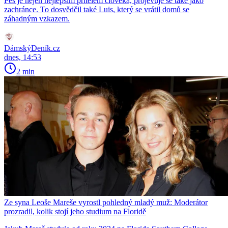
Pes je nejen nejlepším přítelem člověka, projevuje se také jako
zachránce. To dosvědčil také Luis, který se vrátil domů se
záhadným vzkazem.
DámskýDeník.cz
dnes, 14:53
2 min
Ze syna Leoše Mareše vyrostl pohledný mladý muž: Moderátor
prozradil, kolik stojí jeho studium na Floridě