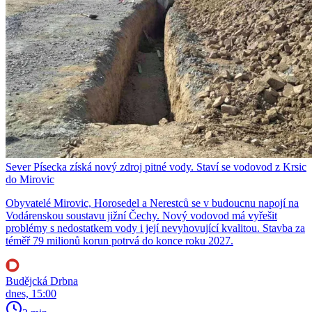
Sever Písecka získá nový zdroj pitné vody. Staví se vodovod z Krsic
do Mirovic
Obyvatelé Mirovic, Horosedel a Nerestců se v budoucnu napojí na
Vodárenskou soustavu jižní Čechy. Nový vodovod má vyřešit
problémy s nedostatkem vody i její nevyhovující kvalitou. Stavba za
téměř 79 milionů korun potrvá do konce roku 2027.
Budějcká Drbna
dnes, 15:00