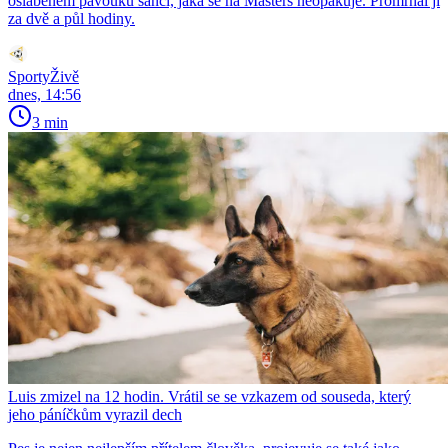
oslabeném pavouku šanci, jaká se na Masters neopakuje. Promrhal ji
za dvě a půl hodiny.
SportyŽivě
dnes, 14:56
3 min
Luis zmizel na 12 hodin. Vrátil se se vzkazem od souseda, který
jeho páníčkům vyrazil dech