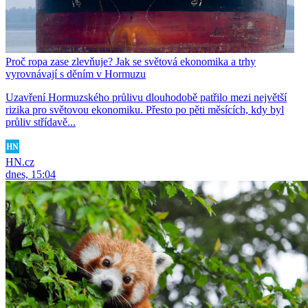
Proč ropa zase zlevňuje? Jak se světová ekonomika a trhy
vyrovnávají s děním v Hormuzu
Uzavření Hormuzského průlivu dlouhodobě patřilo mezi největší
rizika pro světovou ekonomiku. Přesto po pěti měsících, kdy byl
průliv střídavě...
HN.cz
dnes, 15:04