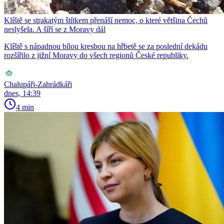
Klíště se strakatým štítkem přenáší nemoc, o které většina Čechů
neslyšela. A šíří se z Moravy dál
Klíště s nápadnou bílou kresbou na hřbetě se za poslední dekádu
rozšířilo z jižní Moravy do všech regionů České republiky.
Chalupáři-Zahrádkáři
dnes, 14:39
4 min