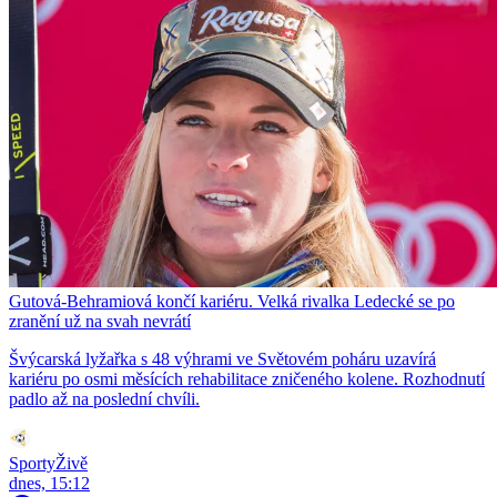
Gutová-Behramiová končí kariéru. Velká rivalka Ledecké se po
zranění už na svah nevrátí
Švýcarská lyžařka s 48 výhrami ve Světovém poháru uzavírá
kariéru po osmi měsících rehabilitace zničeného kolene. Rozhodnutí
padlo až na poslední chvíli.
SportyŽivě
dnes, 15:12