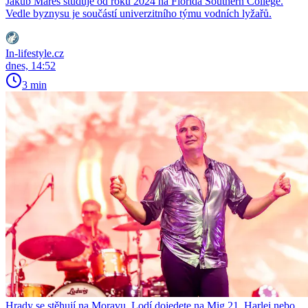
Jakub Mareš studuje od roku 2024 na Florida Southern College.
Vedle byznysu je součástí univerzitního týmu vodních lyžařů.
In-lifestyle.cz
dnes, 14:52
3 min
Hrady se stěhují na Moravu. Lodí dojedete na Mig 21, Harlej nebo