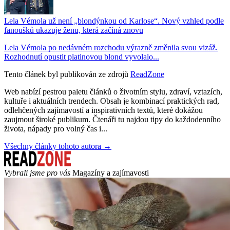
Lela Vémola už není „blondýnkou od Karlose“. Nový vzhled podle
fanoušků ukazuje ženu, která začíná znovu
Lela Vémola po nedávném rozchodu výrazně změnila svou vizáž.
Rozhodnutí opustit platinovou blond vyvolalo...
Tento článek byl publikován ze zdrojů
ReadZone
Web nabízí pestrou paletu článků o životním stylu, zdraví, vztazích,
kultuře i aktuálních trendech. Obsah je kombinací praktických rad,
odlehčených zajímavostí a inspirativních textů, které dokážou
zaujmout široké publikum. Čtenáři tu najdou tipy do každodenního
života, nápady pro volný čas i...
Všechny články tohoto autora →
Vybrali jsme pro vás
Magazíny a zajímavosti