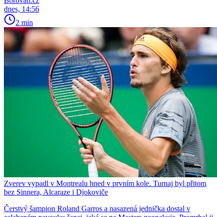
Borovan.cz
dnes, 14:56
2 min
Zverev vypadl v Montrealu hned v prvním kole. Turnaj byl přitom
bez Sinnera, Alcaraze i Djokoviče
Čerstvý šampion Roland Garros a nasazená jednička dostal v