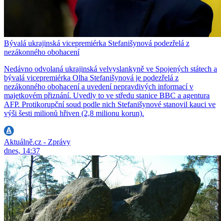
Bývalá ukrajinská vicepremiérka Stefanišynová podezřelá z
nezákonného obohacení
Nedávno odvolaná ukrajinská velvyslankyně ve Spojených státech a
bývalá vicepremiérka Olha Stefanišynová je podezřelá z
nezákonného obohacení a uvedení nepravdivých informací v
majetkovém přiznání. Uvedly to ve středu stanice BBC a agentura
AFP. Protikorupční soud podle nich Stefanišynové stanovil kauci ve
výši šesti milionů hřiven (2,8 milionu korun).
Aktuálně.cz - Zprávy
dnes, 14:37