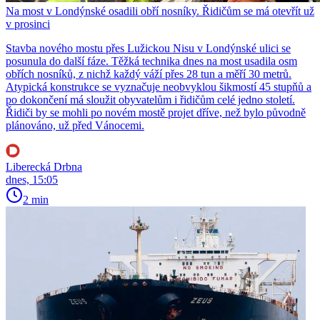
Na most v Londýnské osadili obří nosníky. Řidičům se má otevřít už
v prosinci
Stavba nového mostu přes Lužickou Nisu v Londýnské ulici se
posunula do další fáze. Těžká technika dnes na most usadila osm
obřích nosníků, z nichž každý váží přes 28 tun a měří 30 metrů.
Atypická konstrukce se vyznačuje neobvyklou šikmostí 45 stupňů a
po dokončení má sloužit obyvatelům i řidičům celé jedno století.
Řidiči by se mohli po novém mostě projet dříve, než bylo původně
plánováno, už před Vánocemi.
Liberecká Drbna
dnes, 15:05
2 min