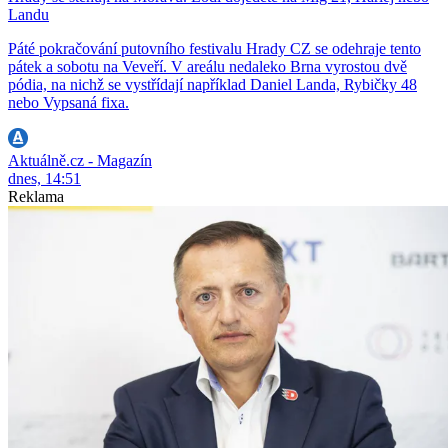
Landu
Páté pokračování putovního festivalu Hrady CZ se odehraje tento
pátek a sobotu na Veveří. V areálu nedaleko Brna vyrostou dvě
pódia, na nichž se vystřídají například Daniel Landa, Rybičky 48
nebo Vypsaná fixa.
Aktuálně.cz - Magazín
dnes, 14:51
Reklama