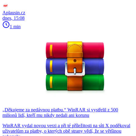
Aplausin.cz
dnes, 15:08
1 min
„Děkujeme za nedávnou platbu.“ WinRAR si vystřelil z 500
milionů lidí, kteří mu nikdy nedali ani korunu
WinRAR vydal novou verzi a při té příležitosti na síti X poděkoval
uživatelům za platby, o kterých obě strany vědí, že se většinou