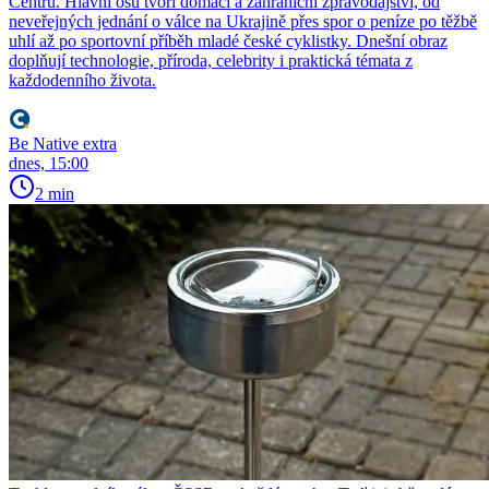
Centru. Hlavní osu tvoří domácí a zahraniční zpravodajství, od
neveřejných jednání o válce na Ukrajině přes spor o peníze po těžbě
uhlí až po sportovní příběh mladé české cyklistky. Dnešní obraz
doplňují technologie, příroda, celebrity i praktická témata z
každodenního života.
Be Native extra
dnes, 15:00
2 min