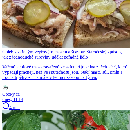
Chléb s vařeným vepřovým masem a šťávou: Staročeský způsob,
jak z jednoduché suroviny udělat pořádné jídlo
Vařené vepřové maso zavařené ve sklenici je jedna z těch věcí, které
vypadají pracněji, než ve skutečnosti jsou. Stačí maso, sůl, kmín a
trocha trpělivosti - a máte v lednici zásobu na týden.
Cooky.cz
dnes, 11:13
4 min