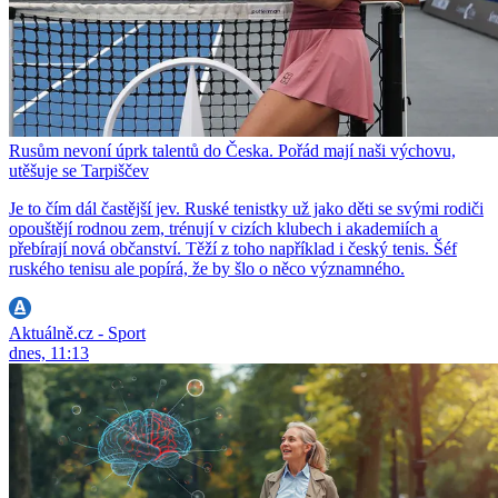
Rusům nevoní úprk talentů do Česka. Pořád mají naši výchovu,
utěšuje se Tarpiščev
Je to čím dál častější jev. Ruské tenistky už jako děti se svými rodiči
opouštějí rodnou zem, trénují v cizích klubech i akademiích a
přebírají nová občanství. Těží z toho například i český tenis. Šéf
ruského tenisu ale popírá, že by šlo o něco významného.
Aktuálně.cz - Sport
dnes, 11:13