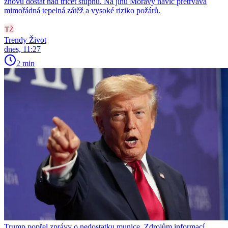
znovu dostat nad třicet stupňů. Na jihu Moravy navíc přetrvává
mimořádná tepelná zátěž a vysoké riziko požárů.
Trendy Život
dnes, 11:27
2 min
Trump popřel zprávy o nedostatku munice. Zdrojům informací