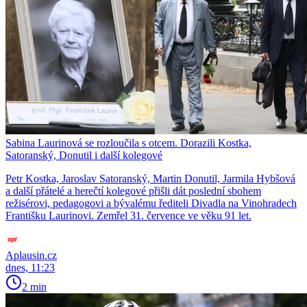
Sabina Laurinová se rozloučila s otcem. Dorazili Kostka,
Satoranský, Donutil i další kolegové
Petr Kostka, Jaroslav Satoranský, Martin Donutil, Jarmila Hybšová
a další přátelé a herečtí kolegové přišli dát poslední sbohem
režisérovi, pedagogovi a bývalému řediteli Divadla na Vinohradech
Františku Laurinovi. Zemřel 31. července ve věku 91 let.
Aplausin.cz
dnes, 11:23
2 min