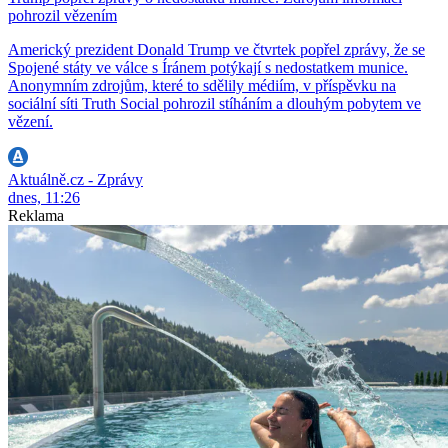
pohrozil vězením
Americký prezident Donald Trump ve čtvrtek popřel zprávy, že se
Spojené státy ve válce s Íránem potýkají s nedostatkem munice.
Anonymním zdrojům, které to sdělily médiím, v příspěvku na
sociální síti Truth Social pohrozil stíháním a dlouhým pobytem ve
vězení.
Aktuálně.cz - Zprávy
dnes, 11:26
Reklama