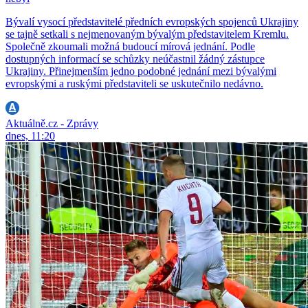
Bývalí vysocí představitelé předních evropských spojenců Ukrajiny
se tajně setkali s nejmenovaným bývalým představitelem Kremlu.
Společně zkoumali možná budoucí mírová jednání. Podle
dostupných informací se schůzky neúčastnil žádný zástupce
Ukrajiny. Přinejmenším jedno podobné jednání mezi bývalými
evropskými a ruskými představiteli se uskutečnilo nedávno.
Aktuálně.cz - Zprávy
dnes, 11:20