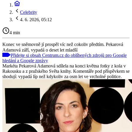
Celebrity
4. 6. 2026, 05:12
4 min
Konec ve sněmovně jí prospěl víc než cokoliv předtím. Pekarová
Adamová září, vypadá o deset let mladší
Přidejte si obsah Centrum.cz do oblíbených zdrojů pro Google
hledání a Google zprávy
Markéta Pekarová Adamová sdílela na konci května fotky z kola v
Rakousku a z pražského Světa knihy. Komentáře pod příspěvkem se
shodují: vypadá líp než kdykoliv za osm let ve vrcholné politice.