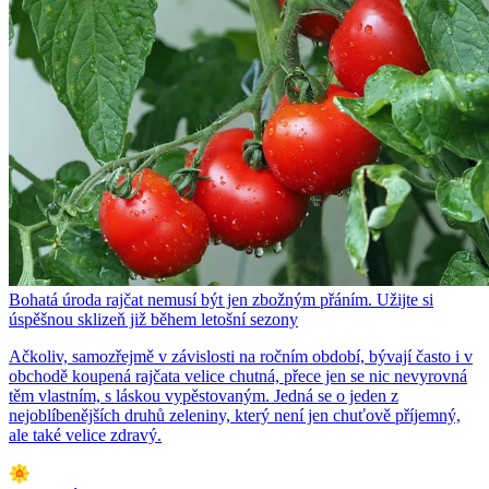
Bohatá úroda rajčat nemusí být jen zbožným přáním. Užijte si
úspěšnou sklizeň již během letošní sezony
Ačkoliv, samozřejmě v závislosti na ročním období, bývají často i v
obchodě koupená rajčata velice chutná, přece jen se nic nevyrovná
těm vlastním, s láskou vypěstovaným. Jedná se o jeden z
nejoblíbenějších druhů zeleniny, který není jen chuťově příjemný,
ale také velice zdravý.