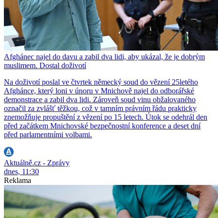
Afghánec najel do davu a zabil dva lidi, aby ukázal, že je dobrým
muslimem. Dostal doživotí
Na doživotí poslal ve čtvrtek německý soud do vězení 25letého
Afghánce, který loni v únoru v Mnichově najel do odborářské
demonstrace a zabil dva lidi. Zároveň soud vinu obžalovaného
označil za zvlášť těžkou, což v tamním právním řádu prakticky
znemožňuje propuštění z vězení po 15 letech. Útok se odehrál den
před začátkem Mnichovské bezpečnostní konference a deset dní
před parlamentními volbami.
Aktuálně.cz - Zprávy
dnes, 11:30
Reklama