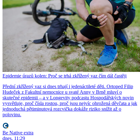
Epidemie úrazů kolen: Proč se trhá zkřížený vaz čím dál častěji
Přední zkřížený vaz si dnes trhají i jedenáctileté děti. Ortoped Filip
Hudeček z Fakultní nemocnice u svaté Anny v Brně mluví o
skutečné epidemii – a v Longevity podcastu Hospodářských novin
vysvětluje, proč čísla rostou, proč jsou nejvíc ohrožená děvčata a jak
jednoduchá pětiminutová rozcvička dokáže riziko snížit až o
polovinu.
Be Native extra
dnes, 11:29