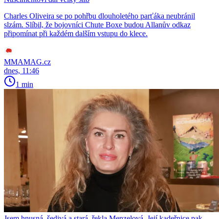
Charles Oliveira se po pohřbu dlouholetého parťáka neubránil
slzám. Slíbil, že bojovníci Chute Boxe budou Allanův odkaz
připomínat při každém dalším vstupu do klece.
MMAMAG.cz
dnes, 11:46
1 min
Jsem hnusná, šedivá a stará, řekla Menzelová. Její kadeřnice pak