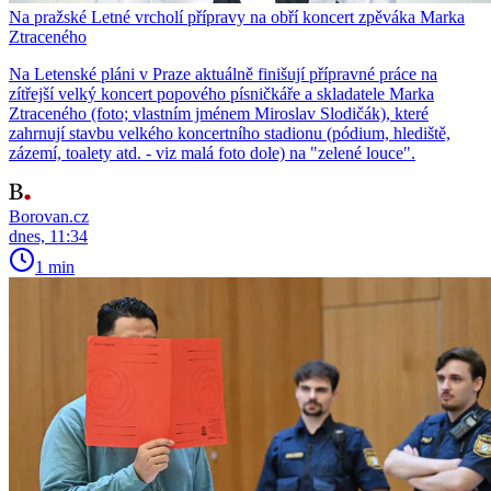
Na pražské Letné vrcholí přípravy na obří koncert zpěváka Marka
Ztraceného
Na Letenské pláni v Praze aktuálně finišují přípravné práce na
zítřejší velký koncert popového písničkáře a skladatele Marka
Ztraceného (foto; vlastním jménem Miroslav Slodičák), které
zahrnují stavbu velkého koncertního stadionu (pódium, hlediště,
zázemí, toalety atd. - viz malá foto dole) na "zelené louce".
Borovan.cz
dnes, 11:34
1 min