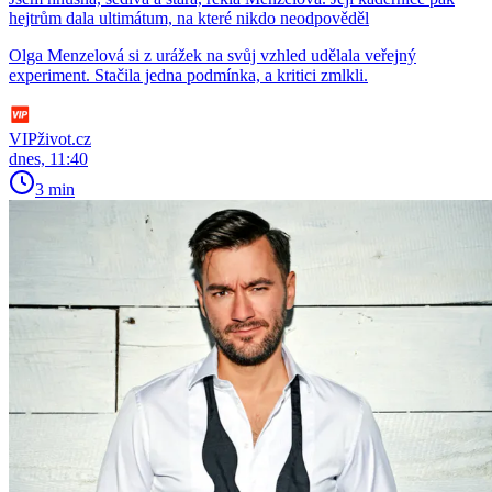
hejtrům dala ultimátum, na které nikdo neodpověděl
Olga Menzelová si z urážek na svůj vzhled udělala veřejný
experiment. Stačila jedna podmínka, a kritici zmlkli.
VIPživot.cz
dnes, 11:40
3 min