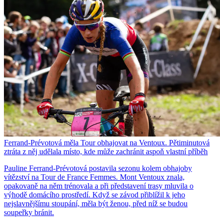
Ferrand-Prévotová měla Tour obhajovat na Ventoux. Pětiminutová
ztráta z něj udělala místo, kde může zachránit aspoň vlastní příběh
Pauline Ferrand-Prévotová postavila sezonu kolem obhajoby
vítězství na Tour de France Femmes. Mont Ventoux znala,
opakovaně na něm trénovala a při představení trasy mluvila o
výhodě domácího prostředí. Když se závod přiblížil k jeho
nejslavnějšímu stoupání, měla být ženou, před níž se budou
soupeřky bránit.