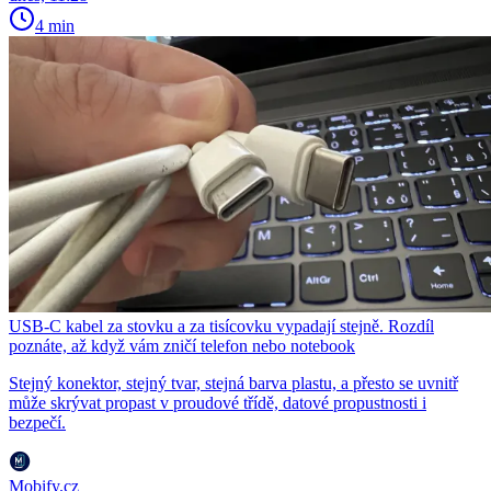
4 min
USB-C kabel za stovku a za tisícovku vypadají stejně. Rozdíl
poznáte, až když vám zničí telefon nebo notebook
Stejný konektor, stejný tvar, stejná barva plastu, a přesto se uvnitř
může skrývat propast v proudové třídě, datové propustnosti i
bezpečí.
Mobify.cz