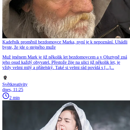
Kadeřník proměnil bezdomovce Marka, nyní je k nepoznání. Uhádli
byste, že jde o stejného muže
Muž jménem Mark je již několik let bezdomovcem a v Olsztyně zná
jeho osud každý obyvatel. Přestože žije na ulici již několik let, je
vždy velmi milý a přátelský. Také si velmi rád povídá s [...]...
Světkreativity
dnes, 11:25
2 min