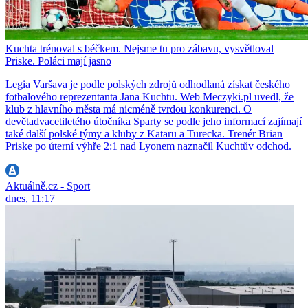
Kuchta trénoval s béčkem. Nejsme tu pro zábavu, vysvětloval
Priske. Poláci mají jasno
Legia Varšava je podle polských zdrojů odhodlaná získat českého
fotbalového reprezentanta Jana Kuchtu. Web Meczyki.pl uvedl, že
klub z hlavního města má nicméně tvrdou konkurenci. O
devětadvacetiletého útočníka Sparty se podle jeho informací zajímají
také další polské týmy a kluby z Kataru a Turecka. Trenér Brian
Priske po úterní výhře 2:1 nad Lyonem naznačil Kuchtův odchod.
Aktuálně.cz - Sport
dnes, 11:17