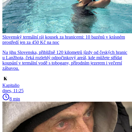
Slovenský termální ráj kousek za hranicemi: 10 bazénů v krásném
prostředí jen za 450 Kč na noc
Na jihu Slovenska, přibližně 120 kilometrů jízdy od českých hranic
u Lanžhota, čeká rozlehlý odpočinkový areál, kde můžete střídat
koupání v termální vodě s tobogany, přírodním jezerem i večerní
zábavou.
Kapitalio
dnes, 11:25
8 min