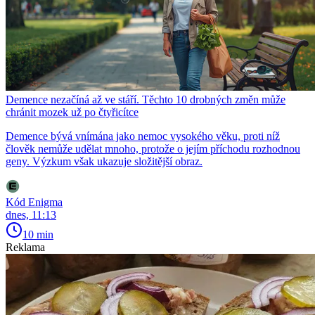
Demence nezačíná až ve stáří. Těchto 10 drobných změn může
chránit mozek už po čtyřicítce
Demence bývá vnímána jako nemoc vysokého věku, proti níž
člověk nemůže udělat mnoho, protože o jejím příchodu rozhodnou
geny. Výzkum však ukazuje složitější obraz.
Kód Enigma
dnes, 11:13
10 min
Reklama