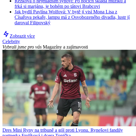
Rezková o nejmladším synovi: Po nocích skládá muziku a
frká si marjánu, je bohém po tátovi Brabcovi
Jak bydlí Pavlína Wolfová: V bytě jí visí Mona Lisa z
Císařova pekaře, lampu má z Osvobozeného divadla, lustr jí
daroval Filipovský
Zobrazit více
Celebrity
Vybrali jsme pro vás
Magazíny a zajímavosti
Dres Mini Ryny na tribuně a gól proti Lyonu. Rynešovi fandily
partnerka Frolíková i dcera Tonička