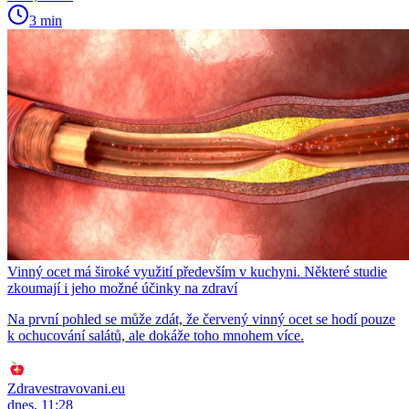
3 min
Vinný ocet má široké využití především v kuchyni. Některé studie
zkoumají i jeho možné účinky na zdraví
Na první pohled se může zdát, že červený vinný ocet se hodí pouze
k ochucování salátů, ale dokáže toho mnohem více.
Zdravestravovani.eu
dnes, 11:28