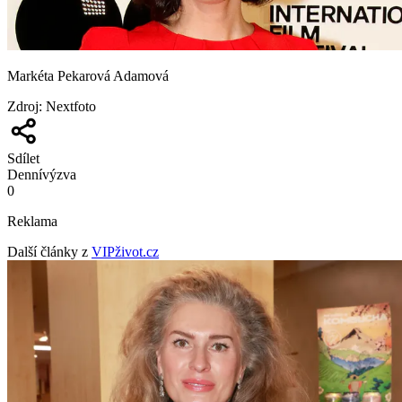
Markéta Pekarová Adamová
Zdroj
:
Nextfoto
Sdílet
Denní
výzva
0
Reklama
Další články z
VIPživot.cz