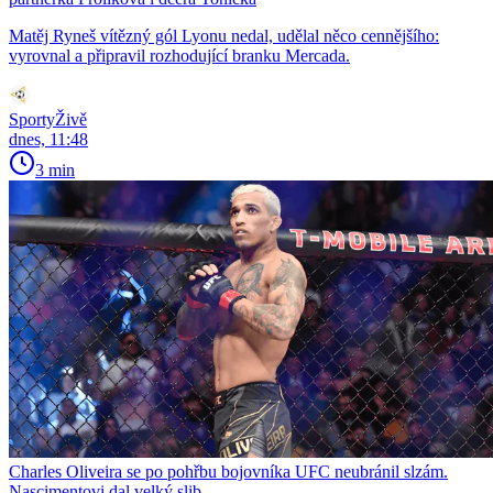
Matěj Ryneš vítězný gól Lyonu nedal, udělal něco cennějšího:
vyrovnal a připravil rozhodující branku Mercada.
SportyŽivě
dnes, 11:48
3 min
Charles Oliveira se po pohřbu bojovníka UFC neubránil slzám.
Nascimentovi dal velký slib