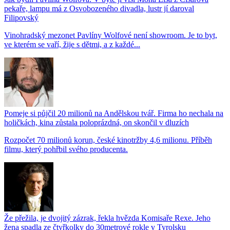
pekaře, lampu má z Osvobozeného divadla, lustr jí daroval
Filipovský
Vinohradský mezonet Pavlíny Wolfové není showroom. Je to byt,
ve kterém se vaří, žije s dětmi, a z každé...
Pomeje si půjčil 20 milionů na Andělskou tvář. Firma ho nechala na
holičkách, kina zůstala poloprázdná, on skončil v dluzích
Rozpočet 70 milionů korun, české kinotržby 4,6 milionu. Příběh
filmu, který pohřbil svého producenta.
Že přežila, je dvojitý zázrak, řekla hvězda Komisaře Rexe. Jeho
žena spadla ze čtyřkolky do 30metrové rokle v Tyrolsku