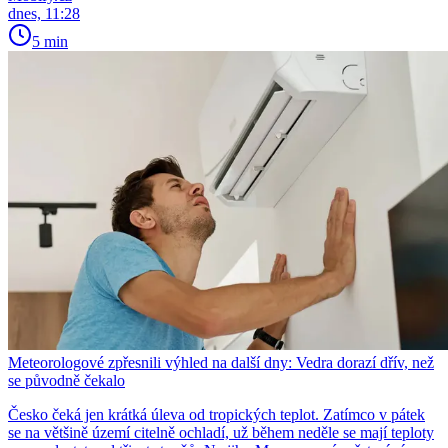
dnes, 11:28
5 min
Meteorologové zpřesnili výhled na další dny: Vedra dorazí dřív, než
se původně čekalo
Česko čeká jen krátká úleva od tropických teplot. Zatímco v pátek
se na většině území citelně ochladí, už během neděle se mají teploty