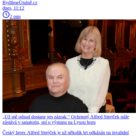
BydlímeÚtulně.cz
dnes, 11:12
2 min
„Už mě odsud dostane jen zázrak.“ Ochrnutý Alfred Strejček stále
zůstává v sanatoriu, sní o výstupu na Lysou horu
Český herec Alfred Strejček je už několik let odkázán na invalidní