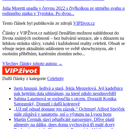
Julia Moretti spadla v červnu 2022 s čtyřkolkou ze strmého svahu u
rodinného statku v Tyrolsku. Po dvou...
Tento článek byl publikován ze zdrojů
VIPživot.cz
Články z VIPŽivot.cz nabízejí čtenářům možnost nahlédnout do
života známých osobností – bez bulvární senzace, ale s důrazem na
lidskou stránku slávy, vztahů i každodenní reality celebrit. Obsah se
věnuje nejen aktuálním událostem ve světě showbyznysu, ale i
osobním příběhům, kariérním zlomům nebo...
Všechny články tohoto autora →
Další články z kategorie
Celebrity
Jsem hnusná, šedivá a stará, řekla Menzelová. Její kadeřnice
pak hejtrům dala ultimátum, na které nikdo neodpověděl
Sabina Laurinová se rozloučila s otcem. Dorazili Kostka,
Satoranský, Donutil i další kolegové
„Už mě odsud dostane jen zázrak.“ Ochrnutý Alfred Strejček
stále zůstává v sanatoriu, sní o výstupu na Lysou horu
Martin Čermák slaví pětatřicáté narozeniny. Dříve platil
alimenty na dálku, dnes doma vychovává tři malé dcery