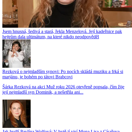
Jsem hnusná, šedivá a stará, řekla Menzelová. Její kadeřnice pak
hejtrům dala ultimátum, na které nikdo neodpověděl
Rezková o nejmladším synovi: Po nocích skládá muziku a frká si
marjánu, je bohém po tátovi Brabcovi
Šárka Rezková na akci Muž roku 2026 otevřeně popsala, čím žije
její nejmladší syn Dominik, a nešetřila ani...
Jak bydlí Pavlína Wolfová: V bytě jí visí Mona Lisa z Císařova