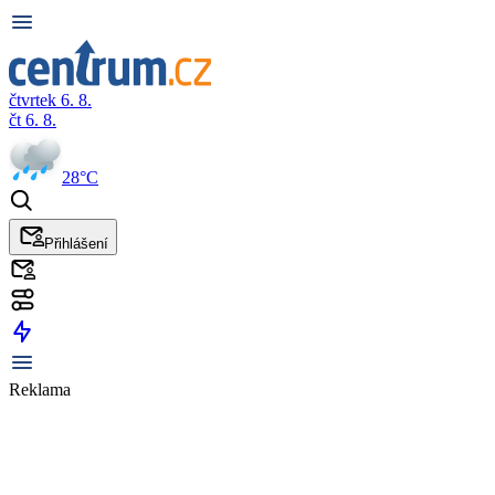
čtvrtek 6. 8.
čt 6. 8.
28°C
Přihlášení
Reklama