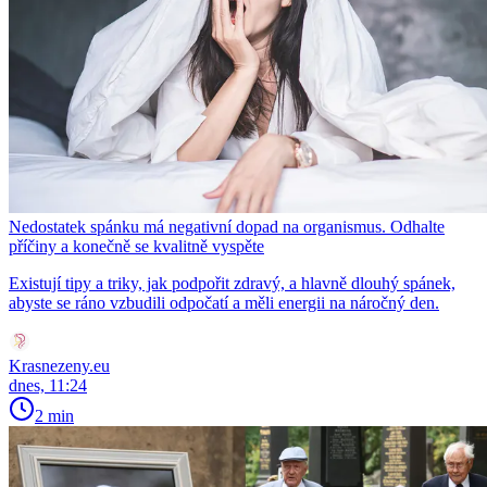
Nedostatek spánku má negativní dopad na organismus. Odhalte
příčiny a konečně se kvalitně vyspěte
Existují tipy a triky, jak podpořit zdravý, a hlavně dlouhý spánek,
abyste se ráno vzbudili odpočatí a měli energii na náročný den.
Krasnezeny.eu
dnes, 11:24
2 min