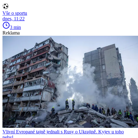
Vše o sportu
dnes, 11:22
3 min
Reklama
Vlivní Evropané tajně jednali s Rusy o Ukrajině. Kyjev u toho
nebyl