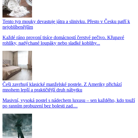
Tento typ mouky devastuje játra a slinivku. Přesto v Česku patří k
nejoblíbenějším
Každé ráno provoní tisíce domácností čerstvé pečivo. Křupavé
rohlíky, nadýchané loupáky nebo sladké koblihy...
Češi zavrhují klasické manželské postele. Z Ameriky přichází
mnohem lepší a praktičtější druh nábytku
Masivní, vysoká postel s nádechem luxusu – sen každého, kdo touží
po ranním probuzení bez bolesti zad....