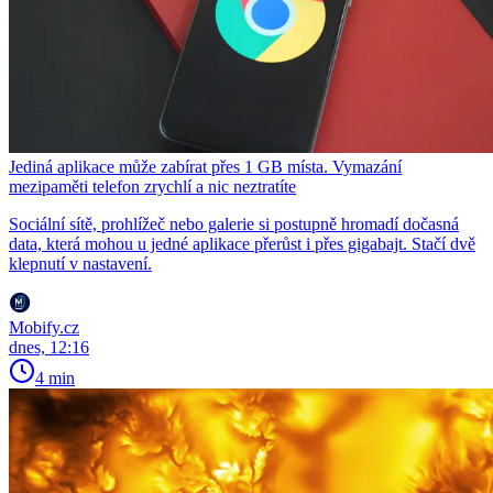
Jediná aplikace může zabírat přes 1 GB místa. Vymazání
mezipaměti telefon zrychlí a nic neztratíte
Sociální sítě, prohlížeč nebo galerie si postupně hromadí dočasná
data, která mohou u jedné aplikace přerůst i přes gigabajt. Stačí dvě
klepnutí v nastavení.
Mobify.cz
dnes, 12:16
4 min