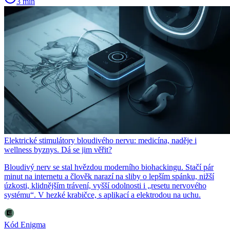
3 min
Elektrické stimulátory bloudivého nervu: medicína, naděje i
wellness byznys. Dá se jim věřit?
Bloudivý nerv se stal hvězdou moderního biohackingu. Stačí pár
minut na internetu a člověk narazí na sliby o lepším spánku, nižší
úzkosti, klidnějším trávení, vyšší odolnosti i „resetu nervového
systému“. V hezké krabičce, s aplikací a elektrodou na uchu.
Kód Enigma