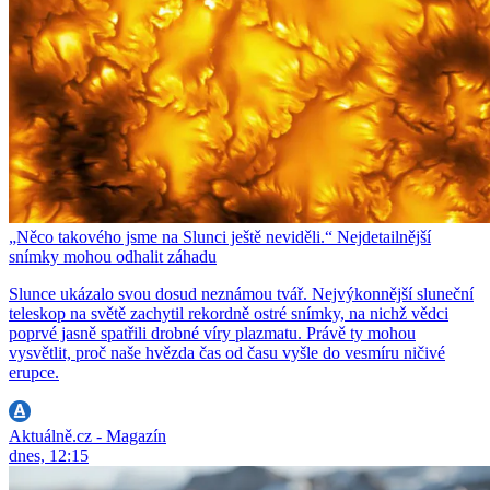
„Něco takového jsme na Slunci ještě neviděli.“ Nejdetailnější
snímky mohou odhalit záhadu
Slunce ukázalo svou dosud neznámou tvář. Nejvýkonnější sluneční
teleskop na světě zachytil rekordně ostré snímky, na nichž vědci
poprvé jasně spatřili drobné víry plazmatu. Právě ty mohou
vysvětlit, proč naše hvězda čas od času vyšle do vesmíru ničivé
erupce.
Aktuálně.cz - Magazín
dnes, 12:15