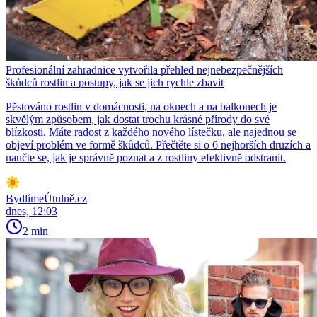
Profesionální zahradnice vytvořila přehled nejnebezpečnějších
škůdců rostlin a postupy, jak se jich rychle zbavit
Pěstováno rostlin v domácnosti, na oknech a na balkonech je
skvělým způsobem, jak dostat trochu krásné přírody do své
blízkosti. Máte radost z každého nového lístečku, ale najednou se
objeví problém ve formě škůdců. Přečtěte si o 6 nejhorších druzích a
naučte se, jak je správně poznat a z rostliny efektivně odstranit.
BydlímeÚtulně.cz
dnes, 12:03
2 min