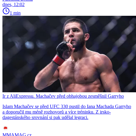
dnes, 12:02
1 min
Ir z AliExpressu. Machačev před obhajobou zesměšnil Garryho
Islam Machačev se před UFC 330 pustil do Iana Machada Garryho
a doporučil mu méně rozhovorů a více tréninku. Z irsko-
dagestánského srovnání si pak udělal legraci.
MMAMAG.cz