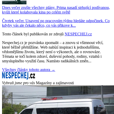
Dnes večer zrušte všechny plány. Prima nasadí strhující podívanou,
kvůli které kolabovala kina po celém světě
Čtvrtek večer. Unavení po pracovním týdnu hledáte odpočinek. Co
kdyby vás ale čekalo něco, co vás přikove k...
Tento článek byl publikován ze zdrojů
NESPECHEJ.cz
Nespechej.cz je pozvánka zpomalit – a znovu si všimnout věcí,
které běžně přehlížíme. Web nabízí inspiraci k jednoduššímu,
vědomějšímu životu, který není o výkonech, ale o rovnováze.
Témata se točí kolem zdraví, duševní pohody, rodiny, vztahů i
smysluplného využití času. Namísto radikálních změn...
Všechny články tohoto autora →
Vybrali jsme pro vás
Magazíny a zajímavosti