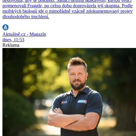
nedovolila, aby se potopilo. Samici delfína skákavého, kterou vědci
pojmenovali Fraggle, po celou dobu doprovázela její skupina. Podle
mořských biologů jde o mimořádně vzácně zdokumentovaný projev
dlouhodobého truchlení.
Aktuálně.cz - Magazín
dnes, 11:53
Reklama