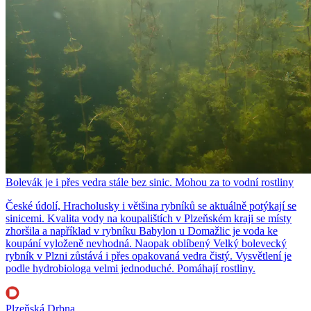
Bolevák je i přes vedra stále bez sinic. Mohou za to vodní rostliny
České údolí, Hracholusky i většina rybníků se aktuálně potýkají se
sinicemi. Kvalita vody na koupalištích v Plzeňském kraji se místy
zhoršila a například v rybníku Babylon u Domažlic je voda ke
koupání vyloženě nevhodná. Naopak oblíbený Velký bolevecký
rybník v Plzni zůstává i přes opakovaná vedra čistý. Vysvětlení je
podle hydrobiologa velmi jednoduché. Pomáhají rostliny.
Plzeňská Drbna