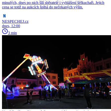
minulých, dnes po nich šílí sběratelé i vyhlášení šéfkuchaři. Jejich
cena se totiž na aukcích šplhá do nečekaných výšin.
NESPECHEJ.cz
dnes, 12:00
3 min