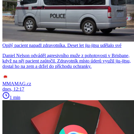
Opilý pacient napadl zdravotníka. Deset let jiu-jitsu udělalo své
Daniel Nelson odváděl agresivního muže z pohotovosti v Brisbane,
když na něj pacient zaútočil. Zdravotník místo úderů využil jiu-jitsu,
dostal ho na zem a držel do příchodu ochranky.
MMAMAG.cz
dnes, 12:17
1 min