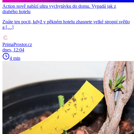
Action nově nabízí ultra vychytávku do domu. Vypadá jak z
drahého hotelu
Znáte ten pocit, když v pěkném hotelu zhasnete velké stropní světlo
a […]
PrimaProstor.cz
dnes, 12:04
4 min