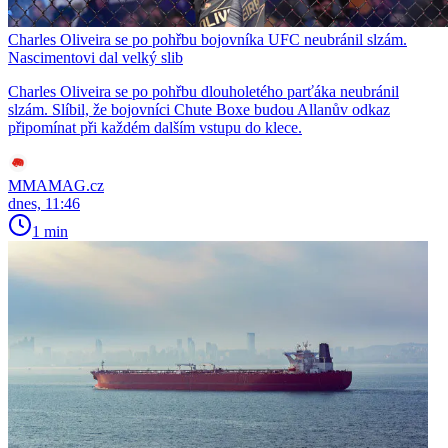
Charles Oliveira se po pohřbu bojovníka UFC neubránil slzám.
Nascimentovi dal velký slib
Charles Oliveira se po pohřbu dlouholetého parťáka neubránil
slzám. Slíbil, že bojovníci Chute Boxe budou Allanův odkaz
připomínat při každém dalším vstupu do klece.
MMAMAG.cz
dnes, 11:46
1 min