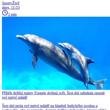
SportyŽivě
dnes, 11:53
3 min
Příběh delfíní mámy Fraggle dojímá svět. Šest dní odmítala opustit
své mrtvé mládě
Šest dní nesla své mrtvé mládě na hladině Indického oceánu a