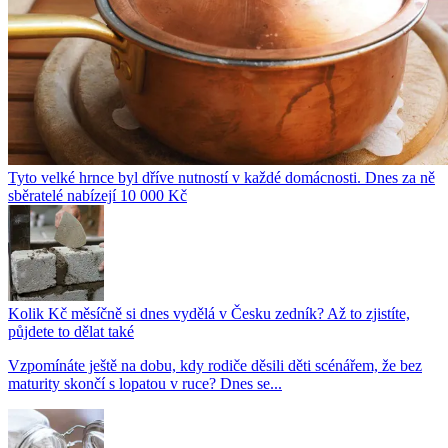
Tyto velké hrnce byl dříve nutností v každé domácnosti. Dnes za ně
sběratelé nabízejí 10 000 Kč
Kolik Kč měsíčně si dnes vydělá v Česku zedník? Až to zjistíte,
půjdete to dělat také
Vzpomínáte ještě na dobu, kdy rodiče děsili děti scénářem, že bez
maturity skončí s lopatou v ruce? Dnes se...