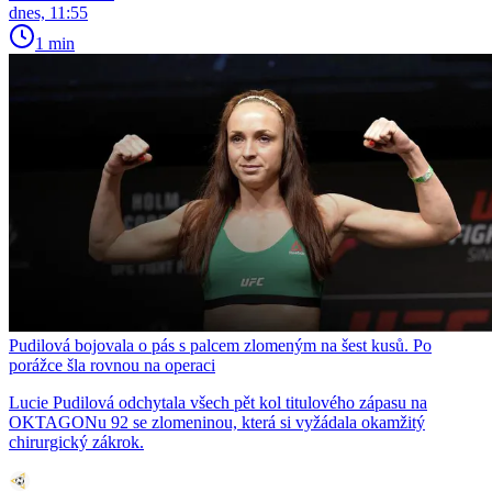
dnes, 11:55
1 min
Pudilová bojovala o pás s palcem zlomeným na šest kusů. Po
porážce šla rovnou na operaci
Lucie Pudilová odchytala všech pět kol titulového zápasu na
OKTAGONu 92 se zlomeninou, která si vyžádala okamžitý
chirurgický zákrok.