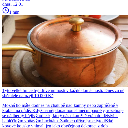
dnes, 12:01
1 min
Tyto velké hrnce byl dříve nutností v každé domácnosti. Dnes za ně
sběratelé nabízejí 10 000 Kč
Možná ho máte dodnes na chalupě nad kamny nebo zaprášené v
krabici na půdě. Když na něj dopadnou sluneční paprsky, rozehraje
se nádherný hřejivý odlesk, který nás okamžitě vrátí do dětství k
babiččiným voňavým buchtám. Zatímco dříve jsme tyto těžké
kovové kousky vnímali jen jako obyčejnou dekoraci z dob