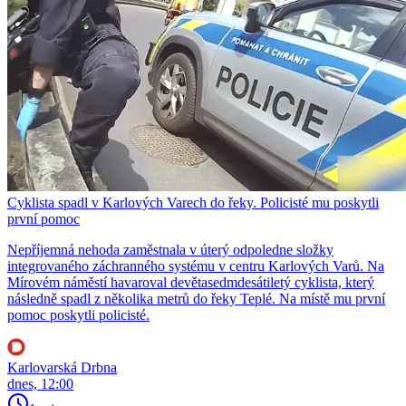
Cyklista spadl v Karlových Varech do řeky. Policisté mu poskytli
první pomoc
Nepříjemná nehoda zaměstnala v úterý odpoledne složky
integrovaného záchranného systému v centru Karlových Varů. Na
Mírovém náměstí havaroval devětasedmdesátiletý cyklista, který
následně spadl z několika metrů do řeky Teplé. Na místě mu první
pomoc poskytli policisté.
Karlovarská Drbna
dnes, 12:00