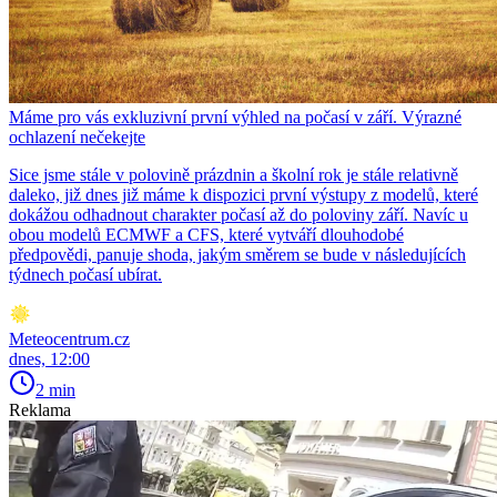
Máme pro vás exkluzivní první výhled na počasí v září. Výrazné
ochlazení nečekejte
Sice jsme stále v polovině prázdnin a školní rok je stále relativně
daleko, již dnes již máme k dispozici první výstupy z modelů, které
dokážou odhadnout charakter počasí až do poloviny září. Navíc u
obou modelů ECMWF a CFS, které vytváří dlouhodobé
předpovědi, panuje shoda, jakým směrem se bude v následujících
týdnech počasí ubírat.
Meteocentrum.cz
dnes, 12:00
2 min
Reklama