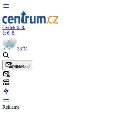
čtvrtek 6. 8.
čt 6. 8.
28°C
Přihlášení
Reklama