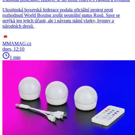
Ukrajinská boxerská federace podala oficiální protest proti
rozhodnutí World Boxing zrušit neutrální status Rusů. Spor se
netýká jen jejich účasti, ale i návratu státní vlajky, hymny a
národních dresů.
MMAMAG.cz
dnes, 12:10
1 min