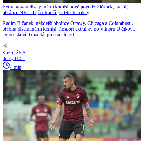
Extraligovou disciplinární komisi nově povede Bičánek, bývalý
obránce NHL. Ujčík končí po letech kritiky
Radim Bičánek, někdejší obránce Ottawy, Chicaga a Columbusu,
přebírá disciplinární komisi Tipsport extraligy po Viktoru Ujčíkovi,
jemuž skončil mandát po osmi letech.
SportyŽivě
dnes, 11:51
4 min