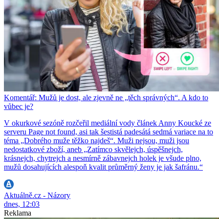
Komentář: Mužů je dost, ale zjevně ne „těch správných“. A kdo to
vůbec je?
V okurkové sezóně rozčeřil mediální vody článek Anny Koucké ze
serveru Page not found, asi tak šestistá padesátá sedmá variace na to
téma „Dobrého muže těžko najdeš“. Muži nejsou, muži jsou
nedostatkové zboží, aneb „Zatímco skvělejch, úspěšnejch,
krásnejch, chytrejch a nesmírně zábavnejch holek je všude plno,
mužů dosahujících alespoň kvalit průměrný ženy je jak šafránu.“
Aktuálně.cz - Názory
dnes, 12:03
Reklama