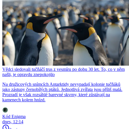
Vědci sledovali tučňáčí trus z vesmíru po dobu 30 let. To, co v něm
našli, je opravdu znepokojilo
Na družicových snímcích Antarktidy nevypadají kolonie tučňáků
jako zástupy černobílých ptáků. Jednotlivá zvířata jsou příliš malá.
Prozradí je však rozsáhlé barevné skvrny, které zůstávají na
kamenech kolem hnízd.
Kód Enigma
dnes, 12:14