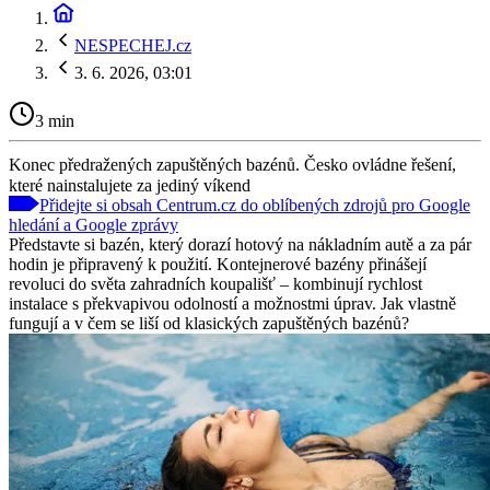
NESPECHEJ.cz
3. 6. 2026, 03:01
3 min
Konec předražených zapuštěných bazénů. Česko ovládne řešení,
které nainstalujete za jediný víkend
Přidejte si obsah Centrum.cz do oblíbených zdrojů pro Google
hledání a Google zprávy
Představte si bazén, který dorazí hotový na nákladním autě a za pár
hodin je připravený k použití. Kontejnerové bazény přinášejí
revoluci do světa zahradních koupališť – kombinují rychlost
instalace s překvapivou odolností a možnostmi úprav. Jak vlastně
fungují a v čem se liší od klasických zapuštěných bazénů?