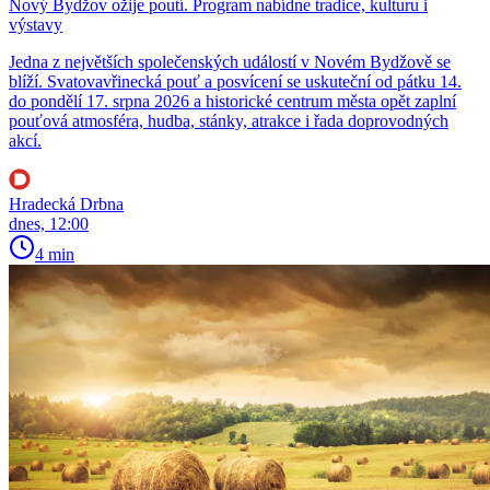
Nový Bydžov ožije poutí. Program nabídne tradice, kulturu i
výstavy
Jedna z největších společenských událostí v Novém Bydžově se
blíží. Svatovavřinecká pouť a posvícení se uskuteční od pátku 14.
do pondělí 17. srpna 2026 a historické centrum města opět zaplní
pouťová atmosféra, hudba, stánky, atrakce i řada doprovodných
akcí.
Hradecká Drbna
dnes, 12:00
4 min