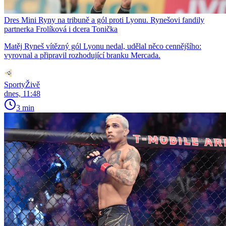
Dres Mini Ryny na tribuně a gól proti Lyonu. Rynešovi fandily
partnerka Frolíková i dcera Tonička
Matěj Ryneš vítězný gól Lyonu nedal, udělal něco cennějšího:
vyrovnal a připravil rozhodující branku Mercada.
SportyŽivě
dnes, 11:48
3 min