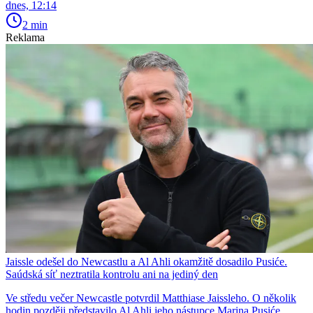
dnes, 12:14
2 min
Reklama
Jaissle odešel do Newcastlu a Al Ahli okamžitě dosadilo Pusiće.
Saúdská síť neztratila kontrolu ani na jediný den
Ve středu večer Newcastle potvrdil Matthiase Jaissleho. O několik
hodin později představilo Al Ahli jeho nástupce Marina Pusiće,