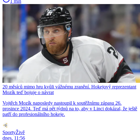
1 min
20 měsíců mimo hru kvůli vážnému zranění. Hokejový reprezentant
Mozík teď bojuje o návrat
Vojtěch Mozík naposledy nastoupil k soutěžnímu zápasu 26.
prosince 2024. Teď má pět týdnů na to, aby v Linci dokázal, že ještě
patří do profesionálního hokeje.
SportyŽivě
dnes, 11:56