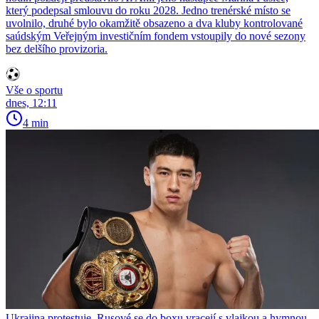
který podepsal smlouvu do roku 2028. Jedno trenérské místo se
uvolnilo, druhé bylo okamžitě obsazeno a dva kluby kontrolované
saúdským Veřejným investičním fondem vstoupily do nové sezony
bez delšího provizoria.
Vše o sportu
dnes, 12:11
4 min
Ukrajina protestuje. Rusové se do boxu vracejí s vlajkou a hymnou