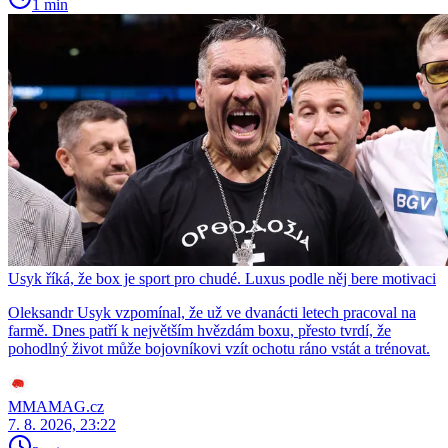
1 min
Usyk říká, že box je sport pro chudé. Luxus podle něj bere motivaci
Oleksandr Usyk vzpomínal, že už ve dvanácti letech pracoval na
farmě. Dnes patří k největším hvězdám boxu, přesto tvrdí, že
pohodlný život může bojovníkovi vzít ochotu ráno vstát a trénovat.
MMAMAG.cz
7. 8. 2026, 23:22