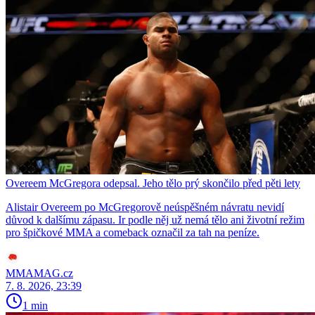
Overeem McGregora odepsal. Jeho tělo prý skončilo před pěti lety
Alistair Overeem po McGregorově neúspěšném návratu nevidí
důvod k dalšímu zápasu. Ir podle něj už nemá tělo ani životní režim
pro špičkové MMA a comeback označil za tah na peníze.
MMAMAG.cz
7. 8. 2026, 23:39
1 min