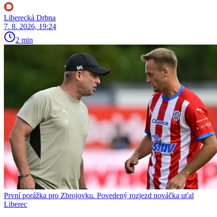
Liberecká Drbna
7. 8. 2026, 19:24
2 min
První porážka pro Zbrojovku. Povedený rozjezd nováčka uťal
Liberec