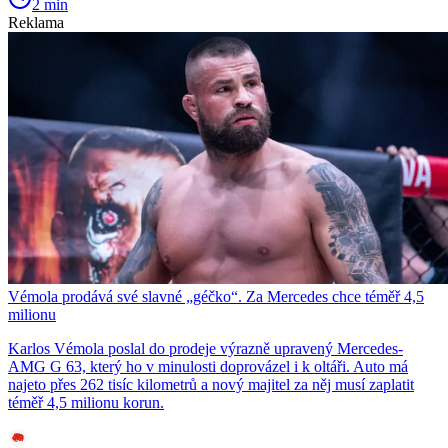
2 min
Reklama
Vémola prodává své slavné „géčko“. Za Mercedes chce téměř 4,5
milionu
Karlos Vémola poslal do prodeje výrazně upravený Mercedes-
AMG G 63, který ho v minulosti doprovázel i k oltáři. Auto má
najeto přes 262 tisíc kilometrů a nový majitel za něj musí zaplatit
téměř 4,5 milionu korun.