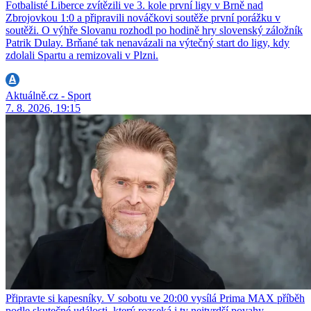
Fotbalisté Liberce zvítězili ve 3. kole první ligy v Brně nad
Zbrojovkou 1:0 a připravili nováčkovi soutěže první porážku v
soutěži. O výhře Slovanu rozhodl po hodině hry slovenský záložník
Patrik Dulay. Brňané tak nenavázali na výtečný start do ligy, kdy
zdolali Spartu a remizovali v Plzni.
Aktuálně.cz - Sport
7. 8. 2026, 19:15
Připravte si kapesníky. V sobotu ve 20:00 vysílá Prima MAX příběh
podle skutečné události, který rozseká i ty nejtvrdší povahy