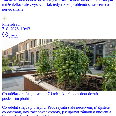
může riziko dále zvyšovat. Jak tedy riziko problémů se srdcem co
nejvíc snížit?
Plné zdraví
7. 8. 2026, 19:43
5 min
Co udělat s rajčaty v srpnu: 7 kroků, které pomohou dozrát
posledním plodům
Co udělat s rajčaty v srpnu: Proč rajčata stále nečervenají? Zjistěte,
co odstranit, kdy zaštipovat vrcholy, jak upravit zálivku a hnojení a