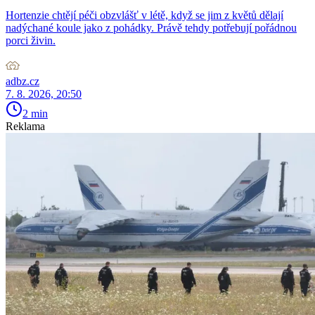
Hortenzie chtějí péči obzvlášť v létě, když se jim z květů dělají
nadýchané koule jako z pohádky. Právě tehdy potřebují pořádnou
porci živin.
adbz.cz
7. 8. 2026, 20:50
2 min
Reklama