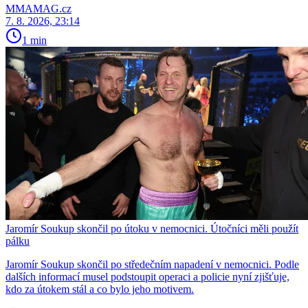
MMAMAG.cz
7. 8. 2026, 23:14
1 min
Jaromír Soukup skončil po útoku v nemocnici. Útočníci měli použít
pálku
Jaromír Soukup skončil po středečním napadení v nemocnici. Podle
dalších informací musel podstoupit operaci a policie nyní zjišťuje,
kdo za útokem stál a co bylo jeho motivem.