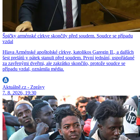
Špičky arménské církve skončily před soudem. Soudce se případu
vzdal
Hlava Arménské apoštolské církve, katolikos Garegin II., a dalších
šest prelátů v pátek stanuli před soudem. První jednání, uspořádané
za zavřenými dveřmi, ale zakrátko skončilo, protože soudce se
případu vzdal, oznámila média.
Aktuálně.cz - Zprávy
7. 8. 2026, 19:30