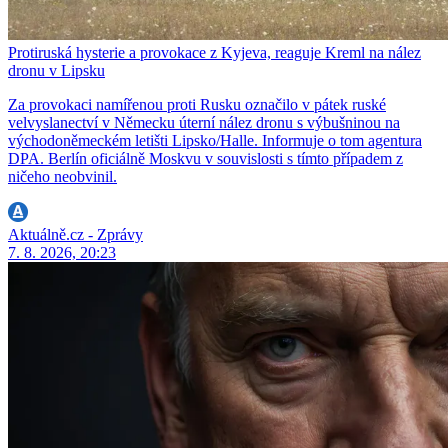
Protiruská hysterie a provokace z Kyjeva, reaguje Kreml na nález
dronu v Lipsku
Za provokaci namířenou proti Rusku označilo v pátek ruské
velvyslanectví v Německu úterní nález dronu s výbušninou na
východoněmeckém letišti Lipsko/Halle. Informuje o tom agentura
DPA. Berlín oficiálně Moskvu v souvislosti s tímto případem z
ničeho neobvinil.
Aktuálně.cz - Zprávy
7. 8. 2026, 20:23