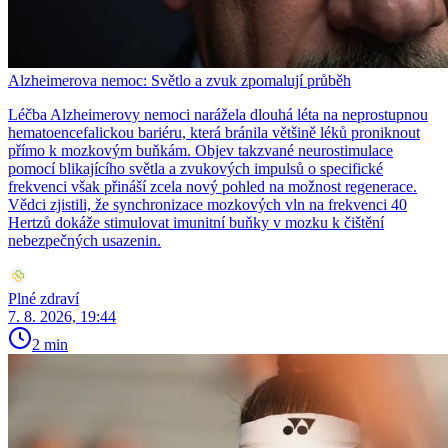
Alzheimerova nemoc: Světlo a zvuk zpomalují průběh
Léčba Alzheimerovy nemoci narážela dlouhá léta na neprostupnou
hematoencefalickou bariéru, která bránila většině léků proniknout
přímo k mozkovým buňkám. Objev takzvané neurostimulace
pomocí blikajícího světla a zvukových impulsů o specifické
frekvenci však přináší zcela nový pohled na možnost regenerace.
Vědci zjistili, že synchronizace mozkových vln na frekvenci 40
Hertzů dokáže stimulovat imunitní buňky v mozku k čištění
nebezpečných usazenin.
Plné zdraví
7. 8. 2026, 19:44
2 min