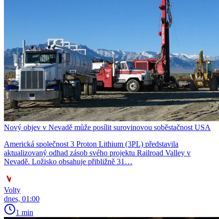
Nový objev v Nevadě může posílit surovinovou soběstačnost USA
Americká společnost 3 Proton Lithium (3PL) představila
aktualizovaný odhad zásob svého projektu Railroad Valley v
Nevadě. Ložisko obsahuje přibližně 31…
Volty
dnes, 01:00
1 min