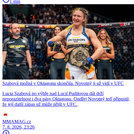
1 min
Szabová možná v Oktagonu skončila. Novotný ji už vidí v UFC
Lucia Szabová po výhře nad Lucií Pudilovou dál drží
neporazitelnost i dva pásy Oktagonu. Ondřej Novotný teď připustil,
že její další zápas už může přijít v UFC.
MMAMAG.cz
7. 8. 2026, 23:26