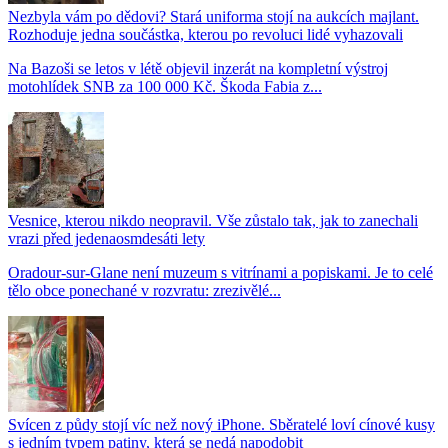
Nezbyla vám po dědovi? Stará uniforma stojí na aukcích majlant.
Rozhoduje jedna součástka, kterou po revoluci lidé vyhazovali
Na Bazoši se letos v létě objevil inzerát na kompletní výstroj
motohlídek SNB za 100 000 Kč. Škoda Fabia z...
Vesnice, kterou nikdo neopravil. Vše zůstalo tak, jak to zanechali
vrazi před jedenaosmdesáti lety
Oradour-sur-Glane není muzeum s vitrínami a popiskami. Je to celé
tělo obce ponechané v rozvratu: zrezivělé...
Svícen z půdy stojí víc než nový iPhone. Sběratelé loví cínové kusy
s jedním typem patiny, která se nedá napodobit