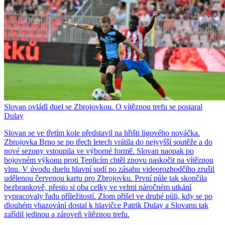
Slovan ovládl duel se Zbrojovkou. O vítěznou trefu se postaral
Dulay
Slovan se ve třetím kole představil na hřišti ligového nováčka.
Zbrojovka Brno se po třech letech vrátila do nejvyšší soutěže a do
nové sezony vstoupila ve výborné formě. Slovan naopak po
bojovném výkonu proti Teplicím chtěl znovu naskočit na vítěznou
vlnu. V úvodu duelu hlavní sudí po zásahu videorozhodčího zrušil
udělenou červenou kartu pro Zbrojovku. První půle tak skončila
bezbrankově, přesto si oba celky ve velmi náročném utkání
vypracovaly řadu příležitostí. Zlom přišel ve druhé půli, kdy se po
dlouhém vhazování dostal k hlavičce Patrik Dulay a Slovanu tak
zařídil jedinou a zároveň vítěznou trefu.