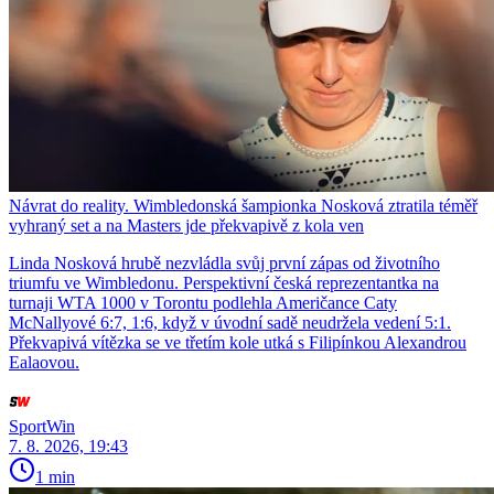
Návrat do reality. Wimbledonská šampionka Nosková ztratila téměř
vyhraný set a na Masters jde překvapivě z kola ven
Linda Nosková hrubě nezvládla svůj první zápas od životního
triumfu ve Wimbledonu. Perspektivní česká reprezentantka na
turnaji WTA 1000 v Torontu podlehla Američance Caty
McNallyové 6:7, 1:6, když v úvodní sadě neudržela vedení 5:1.
Překvapivá vítězka se ve třetím kole utká s Filipínkou Alexandrou
Ealaovou.
SportWin
7. 8. 2026, 19:43
1 min