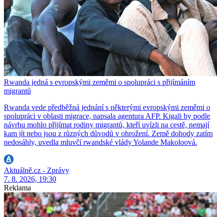
Rwanda jedná s evropskými zeměmi o spolupráci s přijímáním
migrantů
Rwanda vede předběžná jednání s některými evropskými zeměmi o
spolupráci v oblasti migrace, napsala agentura AFP. Kigali by podle
návrhu mohlo přijímat rodiny migrantů, kteří uvízli na cestě, nemají
kam jít nebo jsou z různých důvodů v ohrožení. Země dohody zatím
nedosáhly, uvedla mluvčí rwandské vlády Yolande Makoloová.
Aktuálně.cz - Zprávy
7. 8. 2026, 19:30
Reklama