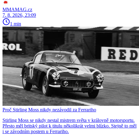
MMAMAG.cz
7. 8. 2026, 23:09
1 min
Proč Stirling Moss nikdy nezávodil za Ferrariho
Stirling Moss se nikdy nestal mistrem světa v královně motorsportu.
Přesto měl britský pilot k titulu několikrát velmi blízko. Stejně to měl
i se závodním postem u Ferrariho.