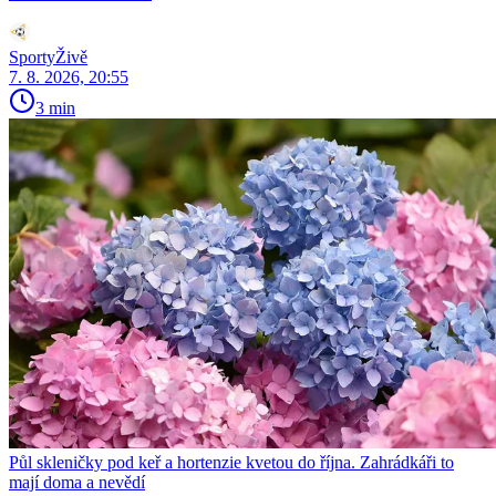
SportyŽivě
7. 8. 2026, 20:55
3 min
Půl skleničky pod keř a hortenzie kvetou do října. Zahrádkáři to
mají doma a nevědí