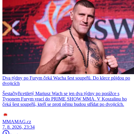
Dva týdny po Furym čeká Wacha šest soupeřů. Do klece půjdou po
dvojicích
Šestačtyřicetiletý Mariusz Wach se jen dva týdny po porážce s
Tysonem Furym vrací do PRIME SHOW MMA. V Koszalinu ho
čeká šest soupeřů, kteří se proti němu budou střídat po dvojicích.
MMAMAG.cz
7. 8. 2026, 23:34