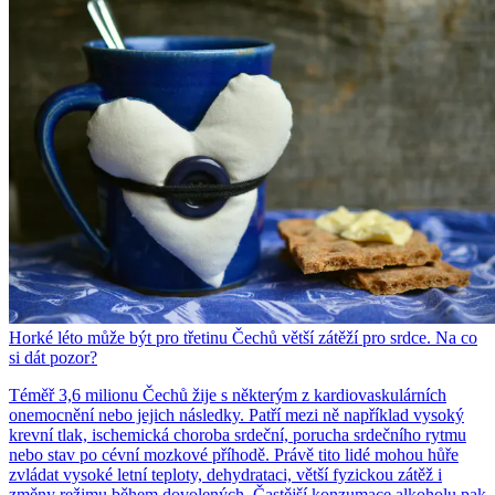
Horké léto může být pro třetinu Čechů větší zátěží pro srdce. Na co
si dát pozor?
Téměř 3,6 milionu Čechů žije s některým z kardiovaskulárních
onemocnění nebo jejich následky. Patří mezi ně například vysoký
krevní tlak, ischemická choroba srdeční, porucha srdečního rytmu
nebo stav po cévní mozkové příhodě. Právě tito lidé mohou hůře
zvládat vysoké letní teploty, dehydrataci, větší fyzickou zátěž i
změny režimu během dovolených. Častější konzumace alkoholu pak