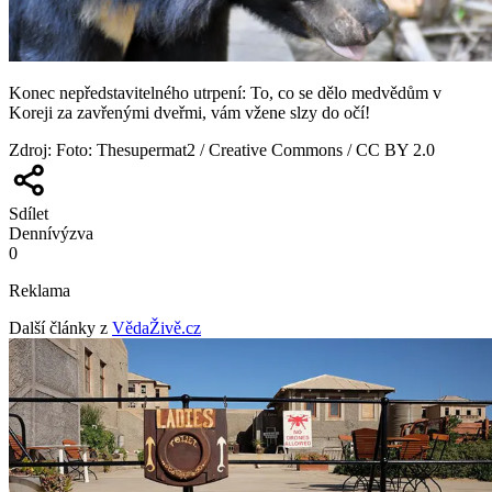
Konec nepředstavitelného utrpení: To, co se dělo medvědům v
Koreji za zavřenými dveřmi, vám vžene slzy do očí!
Zdroj
:
Foto: Thesupermat2 / Creative Commons / CC BY 2.0
Sdílet
Denní
výzva
0
Reklama
Další články z
VědaŽivě.cz