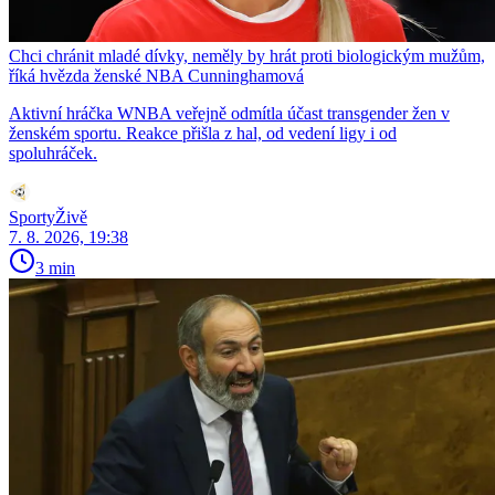
Chci chránit mladé dívky, neměly by hrát proti biologickým mužům,
říká hvězda ženské NBA Cunninghamová
Aktivní hráčka WNBA veřejně odmítla účast transgender žen v
ženském sportu. Reakce přišla z hal, od vedení ligy i od
spoluhráček.
SportyŽivě
7. 8. 2026, 19:38
3 min