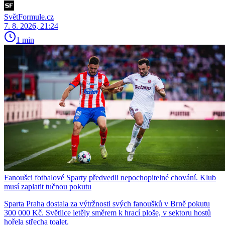
SvětFormule.cz
7. 8. 2026, 21:24
1 min
Fanoušci fotbalové Sparty předvedli nepochopitelné chování. Klub
musí zaplatit tučnou pokutu
Sparta Praha dostala za výtržnosti svých fanoušků v Brně pokutu
300 000 Kč. Světlice letěly směrem k hrací ploše, v sektoru hostů
hořela střecha toalet.