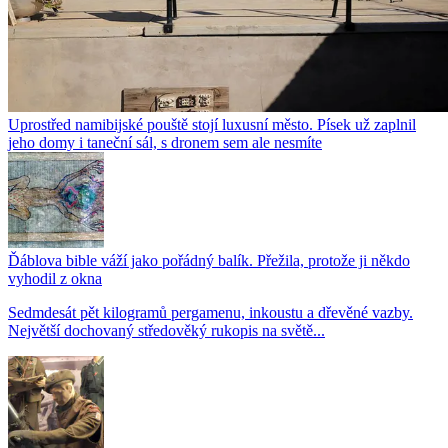
Uprostřed namibijské pouště stojí luxusní město. Písek už zaplnil
jeho domy i taneční sál, s dronem sem ale nesmíte
Ďáblova bible váží jako pořádný balík. Přežila, protože ji někdo
vyhodil z okna
Sedmdesát pět kilogramů pergamenu, inkoustu a dřevěné vazby.
Největší dochovaný středověký rukopis na světě...