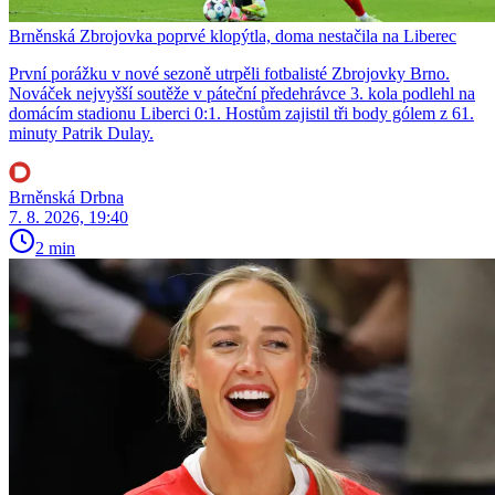
Brněnská Zbrojovka poprvé klopýtla, doma nestačila na Liberec
První porážku v nové sezoně utrpěli fotbalisté Zbrojovky Brno.
Nováček nejvyšší soutěže v páteční předehrávce 3. kola podlehl na
domácím stadionu Liberci 0:1. Hostům zajistil tři body gólem z 61.
minuty Patrik Dulay.
Brněnská Drbna
7. 8. 2026, 19:40
2 min