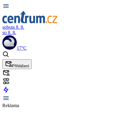
sobota 8. 8.
so 8. 8.
17°C
Přihlášení
Reklama