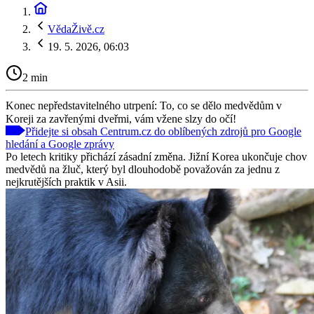
VědaŽivě.cz
19. 5. 2026, 06:03
2 min
Konec nepředstavitelného utrpení: To, co se dělo medvědům v
Koreji za zavřenými dveřmi, vám vžene slzy do očí!
Přidejte si obsah Centrum.cz do oblíbených zdrojů pro Google
hledání a Google zprávy
Po letech kritiky přichází zásadní změna. Jižní Korea ukončuje chov
medvědů na žluč, který byl dlouhodobě považován za jednu z
nejkrutějších praktik v Asii.