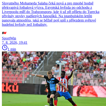
Slovutného Mohameda Salaha čeká nová a pro mnohé hodně
překvapivá fotbalová výzva. Egyptská hvězda po odchodu z
Liverpoolu míří do Trabzonsporu, kde ji už při příletu do Turecka
přivítaly stovky nadšených fanoušků. Na istanbulském letišti
panovala atmosféra, jaká se běžně pojí spíš s příjezdem světové
hudební hvězdy než fotbalisty.
SportWin
7. 8. 2026, 19:41
1 min