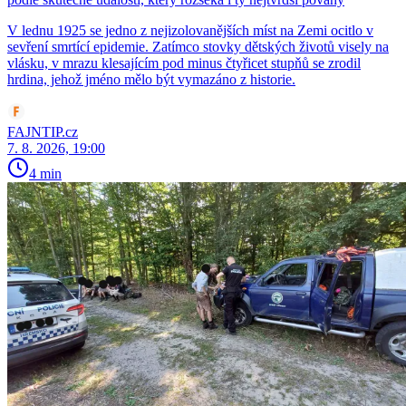
V lednu 1925 se jedno z nejizolovanějších míst na Zemi ocitlo v
sevření smrtící epidemie. Zatímco stovky dětských životů visely na
vlásku, v mrazu klesajícím pod minus čtyřicet stupňů se zrodil
hrdina, jehož jméno mělo být vymazáno z historie.
FAJNTIP.cz
7. 8. 2026, 19:00
4 min