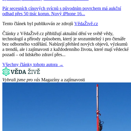
Pár secesních cínových svícnů s původním povrchem má aukční
odhad přes 50 tisíc korun. Nový iPhone 16...
Tento článek byl publikován ze zdrojů
VědaŽivě.cz
Články z VědaŽivě.cz přibližují aktuální dění ve světě vědy,
technologií a přírody způsobem, který je srozumitelný i pro čtenáře
bez odborného vzdělání. Nabízejí přehled nových objevů, výzkumů
a trendů, ale i zajímavosti z každodenního života, které mají vědecké
pozadí – od lidského zdraví přes...
Všechny články tohoto autora →
Vybrali jsme pro vás
Magazíny a zajímavosti