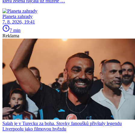
která zelená rajčata už můžete …
Planeta zahrady
7. 8. 2026, 19:41
7 min
Reklama
Salah je v Turecku za boha. Stovky fanoušků přivítaly legendu
Liverpoolu jako filmovou hvězdu