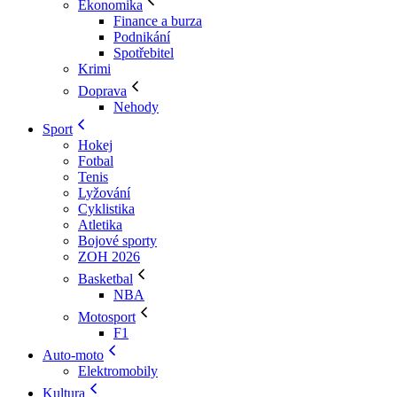
Ekonomika
Finance a burza
Podnikání
Spotřebitel
Krimi
Doprava
Nehody
Sport
Hokej
Fotbal
Tenis
Lyžování
Cyklistika
Atletika
Bojové sporty
ZOH 2026
Basketbal
NBA
Motosport
F1
Auto-moto
Elektromobily
Kultura