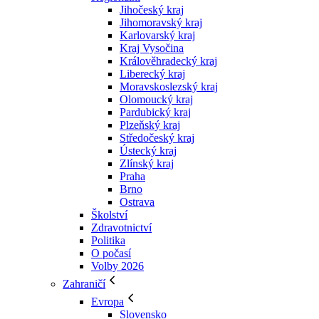
Jihočeský kraj
Jihomoravský kraj
Karlovarský kraj
Kraj Vysočina
Králověhradecký kraj
Liberecký kraj
Moravskoslezský kraj
Olomoucký kraj
Pardubický kraj
Plzeňský kraj
Středočeský kraj
Ústecký kraj
Zlínský kraj
Praha
Brno
Ostrava
Školství
Zdravotnictví
Politika
O počasí
Volby 2026
Zahraničí
Evropa
Slovensko