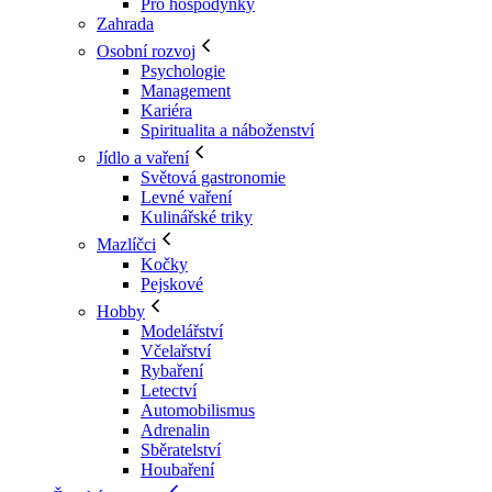
Pro hospodyňky
Zahrada
Osobní rozvoj
Psychologie
Management
Kariéra
Spiritualita a náboženství
Jídlo a vaření
Světová gastronomie
Levné vaření
Kulinářské triky
Mazlíčci
Kočky
Pejskové
Hobby
Modelářství
Včelařství
Rybaření
Letectví
Automobilismus
Adrenalin
Sběratelství
Houbaření