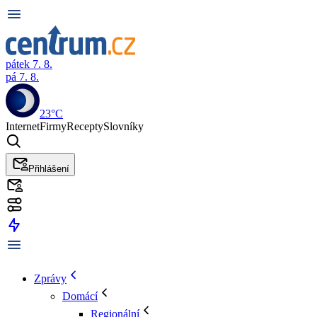
pátek 7. 8.
pá 7. 8.
23°C
Internet
Firmy
Recepty
Slovníky
Přihlášení
Zprávy
Domácí
Regionální