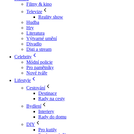
Filmy & kino
Televize
Reality show
Hudba
Hry
Literatura
Výtvarné umění
Divadlo
Digi a stream
Celebrity
Módní policie
Pro pamětníky
Nové tváře
Lifestyle
Cestování
Destinace
Rady na cesty
Bydlení
Interiery
Rady do domu
DIY
Pro kutily