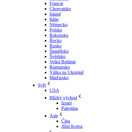
Francie
Chorvatsko
Island
Itálie
Německo
Polsko
Rakousko
Řecko
Rusko
Španělsko
Švédsko
Velká Británie
Rumunsko
Válka na Ukrajině
Maďarsko
Svět
USA
Blízký východ
Izrael
Palestina
Asie
Čína
Jižní Korea