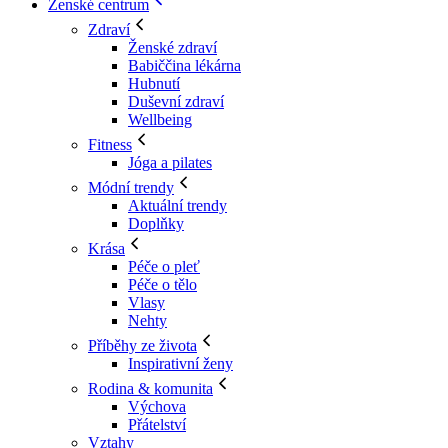
Ženské centrum
Zdraví
Ženské zdraví
Babiččina lékárna
Hubnutí
Duševní zdraví
Wellbeing
Fitness
Jóga a pilates
Módní trendy
Aktuální trendy
Doplňky
Krása
Péče o pleť
Péče o tělo
Vlasy
Nehty
Příběhy ze života
Inspirativní ženy
Rodina & komunita
Výchova
Přátelství
Vztahy