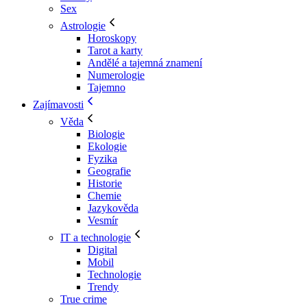
Sex
Astrologie
Horoskopy
Tarot a karty
Andělé a tajemná znamení
Numerologie
Tajemno
Zajímavosti
Věda
Biologie
Ekologie
Fyzika
Geografie
Historie
Chemie
Jazykověda
Vesmír
IT a technologie
Digital
Mobil
Technologie
Trendy
True crime