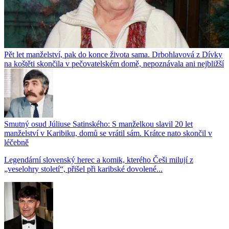
Pět let manželství, pak do konce života sama. Drbohlavová z Dívky
na koštěti skončila v pečovatelském domě, nepoznávala ani nejbližší
Smutný osud Júliuse Satinského: S manželkou slavil 20 let
manželství v Karibiku, domů se vrátil sám. Krátce nato skončil v
léčebně
Legendární slovenský herec a komik, kterého Češi milují z
„veselohry století“, přišel při karibské dovolené...