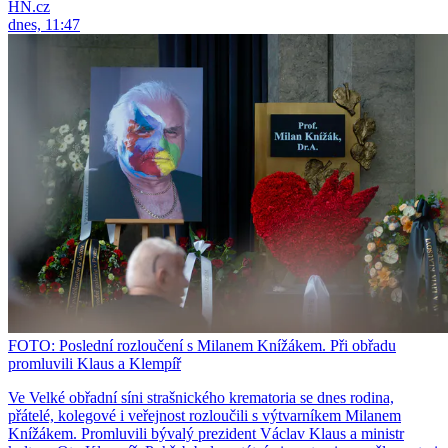
HN.cz
dnes, 11:47
FOTO: Poslední rozloučení s Milanem Knížákem. Při obřadu
promluvili Klaus a Klempíř
Ve Velké obřadní síni strašnického krematoria se dnes rodina,
přátelé, kolegové i veřejnost rozloučili s výtvarníkem Milanem
Knížákem. Promluvili bývalý prezident Václav Klaus a ministr