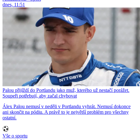
dnes, 11:51
Palou přijíždí do Portlandu jako muž, kterého už nestačí porážet.
Soupeři potřebují, aby začal chybovat
Álex Palou nemusí v neděli v Portlandu vyhrát. Nemusí dokonce
ani skončit na pódiu. A právě to je největší problém pro všechny
ostatní.
Vše o sportu