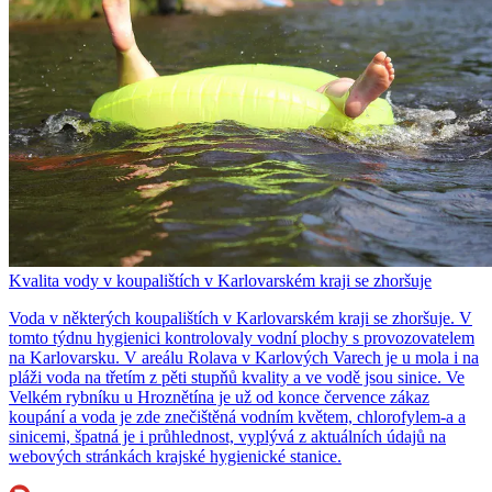
Kvalita vody v koupalištích v Karlovarském kraji se zhoršuje
Voda v některých koupalištích v Karlovarském kraji se zhoršuje. V
tomto týdnu hygienici kontrolovaly vodní plochy s provozovatelem
na Karlovarsku. V areálu Rolava v Karlových Varech je u mola i na
pláži voda na třetím z pěti stupňů kvality a ve vodě jsou sinice. Ve
Velkém rybníku u Hroznětína je už od konce července zákaz
koupání a voda je zde znečištěná vodním květem, chlorofylem-a a
sinicemi, špatná je i průhlednost, vyplývá z aktuálních údajů na
webových stránkách krajské hygienické stanice.