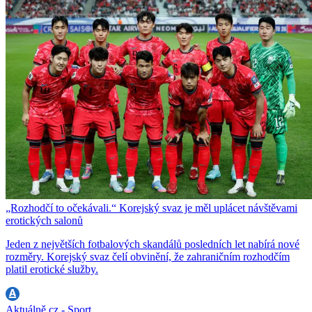
„Rozhodčí to očekávali.“ Korejský svaz je měl uplácet návštěvami
erotických salonů
Jeden z největších fotbalových skandálů posledních let nabírá nové
rozměry. Korejský svaz čelí obvinění, že zahraničním rozhodčím
platil erotické služby.
Aktuálně.cz - Sport