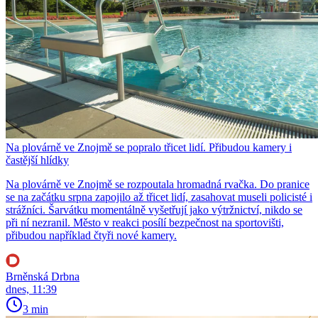
Na plovárně ve Znojmě se popralo třicet lidí. Přibudou kamery i
častější hlídky
Na plovárně ve Znojmě se rozpoutala hromadná rvačka. Do pranice
se na začátku srpna zapojilo až třicet lidí, zasahovat museli policisté i
strážníci. Šarvátku momentálně vyšetřují jako výtržnictví, nikdo se
při ní nezranil. Město v reakci posílí bezpečnost na sportovišti,
přibudou například čtyři nové kamery.
Brněnská Drbna
dnes, 11:39
3 min