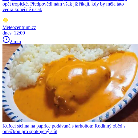
opět tropické. Předpovědi nám však již říkají, kdy by měla tato
vedra konečně ustat.
Meteocentrum.cz
dnes, 12:00
2 min
Kuřecí stehna na paprice podávaná s tarhoňou: Rodinný oběd s
omáčkou pro spokojený stůl