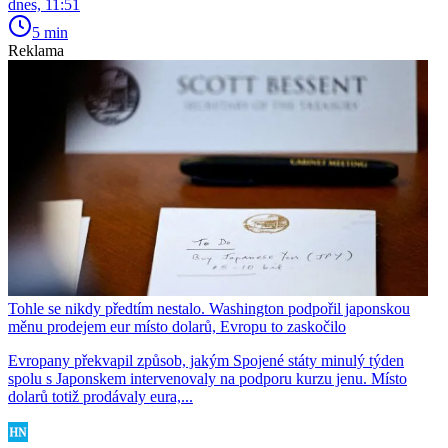
dnes, 11:51
5 min
Reklama
Tohle se nikdy předtím nestalo. Washington podpořil japonskou
měnu prodejem eur místo dolarů, Evropu to zaskočilo
Evropany překvapil způsob, jakým Spojené státy minulý týden
spolu s Japonskem intervenovaly na podporu kurzu jenu. Místo
dolarů totiž prodávaly eura,...