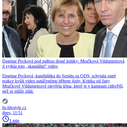
Dagmar Pecková pod palbou drsné kritiky: Mračková Vildumetzová
jí vytkla toto „skandální“ video
Dagmar Pecková, kandidátka do Senátu za ODS, schytala ostré
reakce kvůli videu natáčenému během jízdy. Kritika od Jany
Mračkové Vildumetzové otevřela téma, které je v kampani citlivější,
než se může zdát.
In-lifestyle.cz
dnes, 11:51
3 min