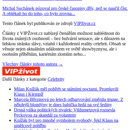
Michal Suchánek pózoval pro české časopisy dřív, než se naučil číst.
A oblékali ho do toho, co bylo zrovna...
Tento článek byl publikován ze zdrojů
VIPživot.cz
Články z VIPŽivot.cz nabízejí čtenářům možnost nahlédnout do
života známých osobností – bez bulvární senzace, ale s důrazem na
lidskou stránku slávy, vztahů i každodenní reality celebrit. Obsah se
věnuje nejen aktuálním událostem ve světě showbyznysu, ale i
osobním příběhům, kariérním zlomům nebo...
Všechny články tohoto autora →
Další články z kategorie
Celebrity
Milan Knížák měl pohřeb se státními poctami. Promluvili
Klaus i Klempíř
Marcela Březinová po letech odbarvování změnila image. Z
někdejší blondýny je dnes babička hrdá na své šediny
Drsná válka politických rivalek: Vildumetzová roznesla
Peckovou za skandál za volantem
Knížák byl pro mnohé symbolem svobody, řekl Klaus na
umělcově pohřbu