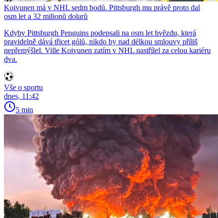
Koivunen má v NHL sedm bodů. Pittsburgh mu právě proto dal
osm let a 32 milionů dolarů
Kdyby Pittsburgh Penguins podepsali na osm let hvězdu, která
pravidelně dává třicet gólů, nikdo by nad délkou smlouvy příliš
nepřemýšlel. Ville Koivunen zatím v NHL nastřílel za celou kariéru
dva.
Vše o sportu
dnes, 11:42
5 min