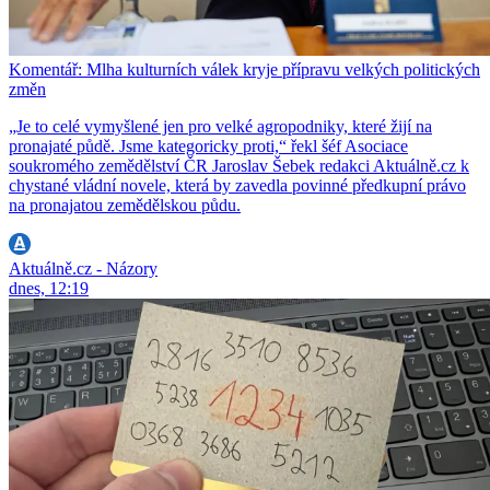
Komentář: Mlha kulturních válek kryje přípravu velkých politických
změn
„Je to celé vymyšlené jen pro velké agropodniky, které žijí na
pronajaté půdě. Jsme kategoricky proti,“ řekl šéf Asociace
soukromého zemědělství ČR Jaroslav Šebek redakci Aktuálně.cz k
chystané vládní novele, která by zavedla povinné předkupní právo
na pronajatou zemědělskou půdu.
Aktuálně.cz - Názory
dnes, 12:19