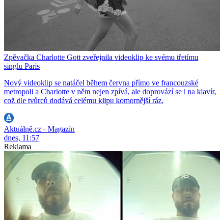
Zpěvačka Charlotte Gott zveřejnila videoklip ke svému třetímu
singlu Paris
Nový videoklip se natáčel během června přímo ve francouzské
metropoli a Charlotte v něm nejen zpívá, ale doprovází se i na klavír,
což dle tvůrců dodává celému klipu komornější ráz.
Aktuálně.cz - Magazín
dnes, 11:57
Reklama