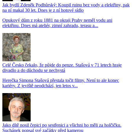
Jak bydlí Zdeněk Podhůrský: Koupil ruinu bez vody a elektřiny, pak
na ní makal 30 let. Dnes je z ní hotové sídlo
Opukový dům z roku 1881 na okraji Prahy neměl vodu ani
elektřinu. Dnes má ateliér, zimní zahradu, terasu a...
Celé Česko čekalo, že půjde do penze. Stašová v 71 letech hraje
divadlo a do důchodu se nechystá
Herečka Simona Stašová přestala točit filmy. Není to ale konec
kariéry. Z jeviště neodchází, jen letos v...
Jako dítě nosil čepici po sestřenici a všichni ho měli za holčičku.
Suchánek popsal své začátky před kamerou