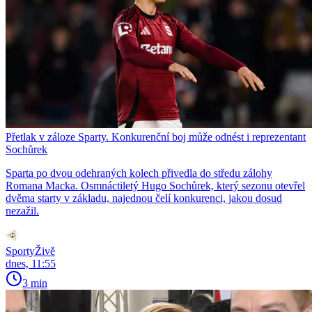
Přetlak v záloze Sparty. Konkurenční boj může odnést i reprezentant
Sochůrek
Sparta po dvou odehraných kolech přivedla do středu zálohy
Romana Macka. Osmnáctiletý Hugo Sochůrek, který sezonu otevřel
dvěma starty v základu, najednou čelí konkurenci, jakou dosud
nezažil.
SportyŽivě
dnes, 11:55
3 min