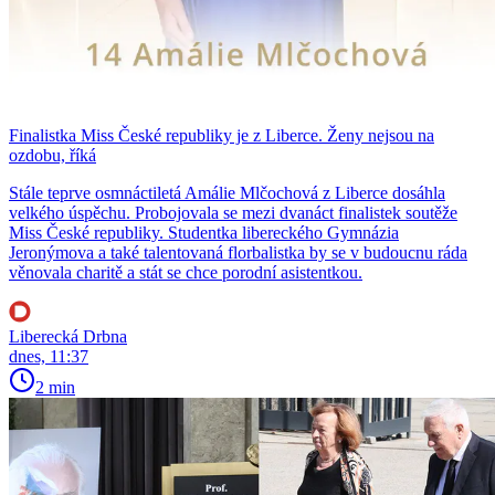
Finalistka Miss České republiky je z Liberce. Ženy nejsou na
ozdobu, říká
Stále teprve osmnáctiletá Amálie Mlčochová z Liberce dosáhla
velkého úspěchu. Probojovala se mezi dvanáct finalistek soutěže
Miss České republiky. Studentka libereckého Gymnázia
Jeronýmova a také talentovaná florbalistka by se v budoucnu ráda
věnovala charitě a stát se chce porodní asistentkou.
Liberecká Drbna
dnes, 11:37
2 min