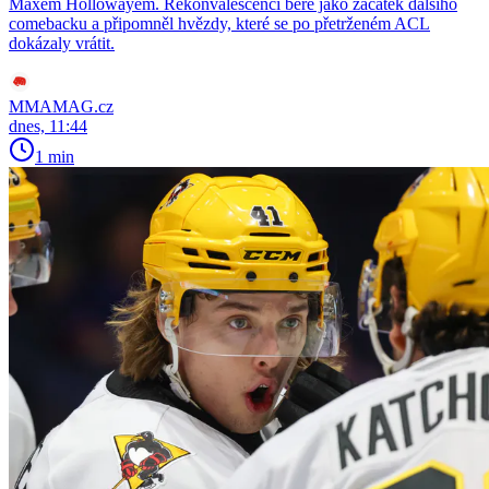
Maxem Hollowayem. Rekonvalescenci bere jako začátek dalšího
comebacku a připomněl hvězdy, které se po přetrženém ACL
dokázaly vrátit.
MMAMAG.cz
dnes, 11:44
1 min