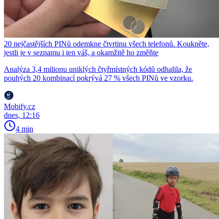
20 nejčastějších PINů odemkne čtvrtinu všech telefonů. Koukněte,
jestli je v seznamu i ten váš, a okamžitě ho změňte
Analýza 3,4 milionu uniklých čtyřmístných kódů odhalila, že
pouhých 20 kombinací pokrývá 27 % všech PINů ve vzorku.
Mobify.cz
dnes, 12:16
4 min