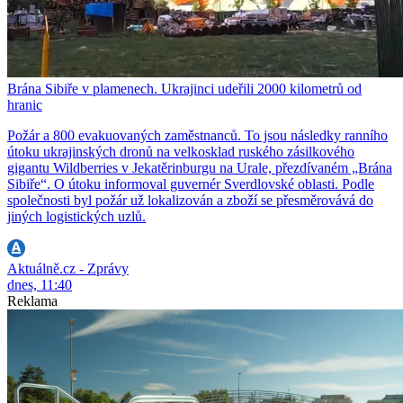
Brána Sibiře v plamenech. Ukrajinci udeřili 2000 kilometrů od
hranic
Požár a 800 evakuovaných zaměstnanců. To jsou následky ranního
útoku ukrajinských dronů na velkosklad ruského zásilkového
gigantu Wildberries v Jekatěrinburgu na Urale, přezdívaném „Brána
Sibiře“. O útoku informoval guvernér Sverdlovské oblasti. Podle
společnosti byl požár už lokalizován a zboží se přesměrovává do
jiných logistických uzlů.
Aktuálně.cz - Zprávy
dnes, 11:40
Reklama