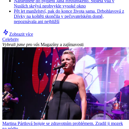
Nahlédněte do bydlení Jana Hrušínského. Stoletá vila v
Nuslích skrývá neobvykle vysoké okno
Pět let manželství, pak do konce života sama. Drbohlavová z
Dívky na koštěti skončila v pečovatelském domě,
nepoznávala ani nejbližší
Zobrazit více
Celebrity
Vybrali jsme pro vás
Magazíny a zajímavosti
Martina Pártlová bojuje se zdravotním problémem. Zradil ji mozek
na pódiu