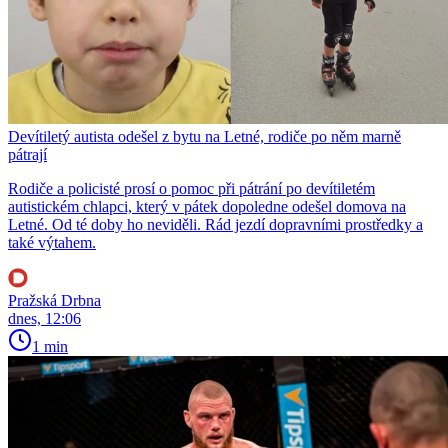
Devítiletý autista odešel z bytu na Letné, rodiče po něm marně
pátrají
Rodiče a policisté prosí o pomoc při pátrání po devítiletém
autistickém chlapci, který v pátek dopoledne odešel domova na
Letné. Od té doby ho neviděli. Rád jezdí dopravními prostředky a
také výtahem.
Pražská Drbna
dnes, 12:06
1 min