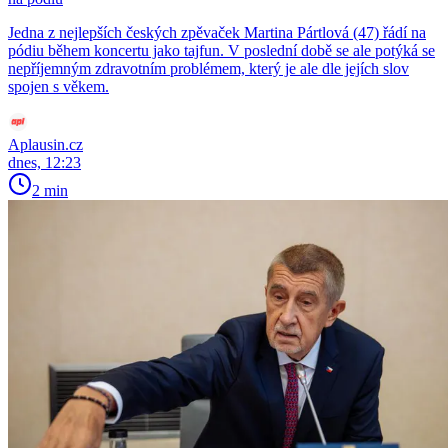
Jedna z nejlepších českých zpěvaček Martina Pártlová (47) řádí na
pódiu během koncertu jako tajfun. V poslední době se ale potýká se
nepříjemným zdravotním problémem, který je ale dle jejích slov
spojen s věkem.
Aplausin.cz
dnes, 12:23
2 min