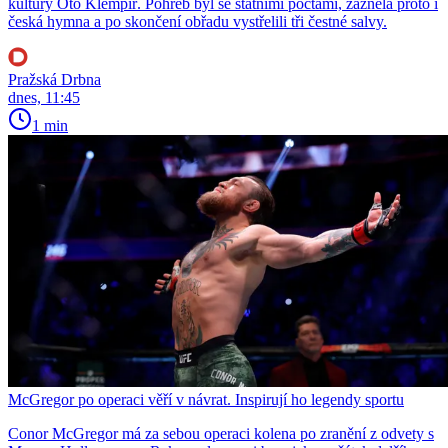
kultury Oto Klempíř. Pohřeb byl se státními poctami, zazněla proto i
česká hymna a po skončení obřadu vystřelili tři čestné salvy.
Pražská Drbna
dnes, 11:45
1 min
McGregor po operaci věří v návrat. Inspirují ho legendy sportu
Conor McGregor má za sebou operaci kolena po zranění z odvety s