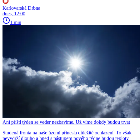
Karlovarská Drbna
dnes, 12:00
1 min
Ani příští týden se veder nezbavíme. Už víme dokdy budou trvat
Studená fronta na naše území přinesla důležité ochlazení. To však
nevydrží dlouho a hned s nástupem nového týdne budou teploty