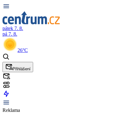
pátek 7. 8.
pá 7. 8.
26°C
Přihlášení
Reklama