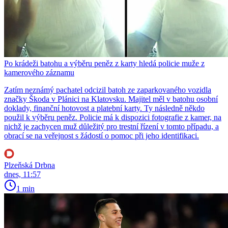
Po krádeži batohu a výběru peněz z karty hledá policie muže z
kamerového záznamu
Zatím neznámý pachatel odcizil batoh ze zaparkovaného vozidla
značky Škoda v Plánici na Klatovsku. Majitel měl v batohu osobní
doklady, finanční hotovost a platební karty. Ty následně někdo
použil k výběru peněz. Policie má k dispozici fotografie z kamer, na
nichž je zachycen muž důležitý pro trestní řízení v tomto případu, a
obrací se na veřejnost s žádostí o pomoc při jeho identifikaci.
Plzeňská Drbna
dnes, 11:57
1 min