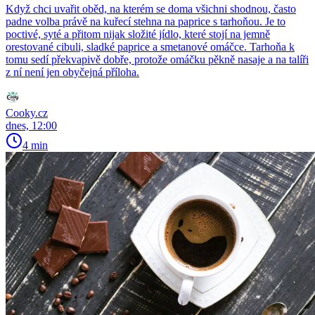
Když chci uvařit oběd, na kterém se doma všichni shodnou, často
padne volba právě na kuřecí stehna na paprice s tarhoňou. Je to
poctivé, syté a přitom nijak složité jídlo, které stojí na jemně
orestované cibuli, sladké paprice a smetanové omáčce. Tarhoňa k
tomu sedí překvapivě dobře, protože omáčku pěkně nasaje a na talíři
z ní není jen obyčejná příloha.
Cooky.cz
dnes, 12:00
4 min