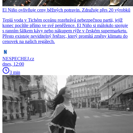
El Niño ovlivňuje ceny běžných potravin. Zdražuje přes 20 výrobků
Teplá voda v Tichém oceánu rozehrává nebezpečnou partii, jejíž
konec pocítíte přímo ve své peněžence. El Niño si málokdo spojuje
s ranním šálkem kávy nebo nákupem rýže v českém supermarketu.
Přesto existuje neviditelný řetězec, který promítá změny klimatu do
cenovek na našich regálech.
NESPECHEJ.cz
dnes, 12:00
3 min