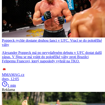
Poppeck rychle dostane druhou šanci v UFC. Vrací se do polotěžké
váhy
Alexander Poppeck má po nevydařeném debutu v UFC dostat další
zápas. V říjnu se má vrátit do polotěžké váhy proti Brazilci
Felipemu Francovi, který naposledy vyhrál na TKO.
MMAMAG.cz
dnes, 12:05
1 min
Reklama