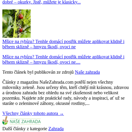
dobré – okurky. Jistě, můžete je klasicky...
Mšice na rybízu? Tenhle domácí postřik můžete aplikovat klidně i
během sklizně – hmyzu škodí, ovoci ne
Mšice na rybízu? Tenhle domácí postřik můžete aplikovat klidně i
během sklizně – hmyzu škodí, ovoci ne....
Tento článek byl publikován ze zdrojů
Naše zahrada
Články z magazínu NašeZahrada.com potěší nejen všechny
milovníky zeleně. Jsou určeny těm, kteří chtějí mít krásnou, zdravou
a úrodnou zahradu bez ohledu na své zkušenosti nebo velikost
pozemku. Najdete zde praktické rady, návody a inspiraci, ať už se
staráte o zeleninové záhony, okrasné rostliny,...
Všechny články tohoto autora →
Další články z kategorie
Zahrada