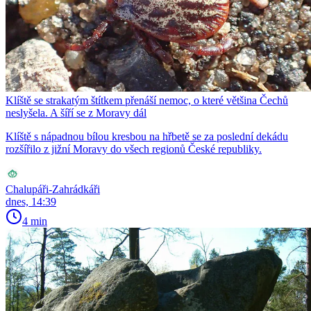
Klíště se strakatým štítkem přenáší nemoc, o které většina Čechů
neslyšela. A šíří se z Moravy dál
Klíště s nápadnou bílou kresbou na hřbetě se za poslední dekádu
rozšířilo z jižní Moravy do všech regionů České republiky.
Chalupáři-Zahrádkáři
dnes, 14:39
4 min