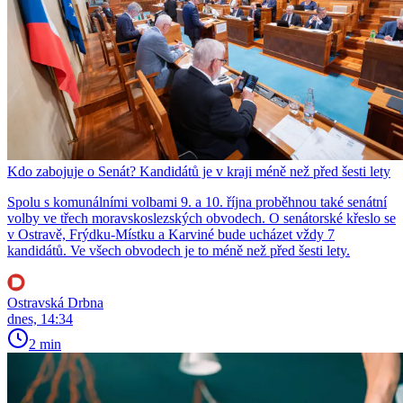
Kdo zabojuje o Senát? Kandidátů je v kraji méně než před šesti lety
Spolu s komunálními volbami 9. a 10. října proběhnou také senátní
volby ve třech moravskoslezských obvodech. O senátorské křeslo se
v Ostravě, Frýdku-Místku a Karviné bude ucházet vždy 7
kandidátů. Ve všech obvodech je to méně než před šesti lety.
Ostravská Drbna
dnes, 14:34
2 min