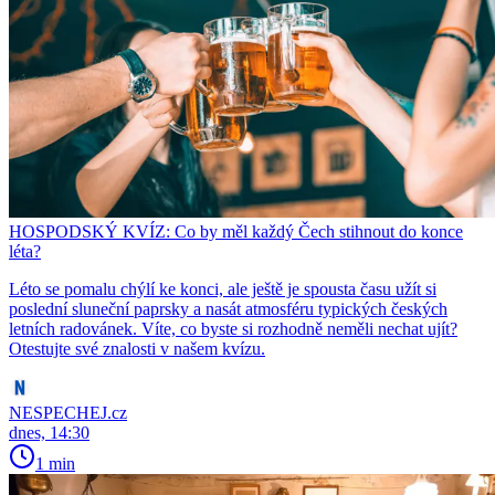
HOSPODSKÝ KVÍZ: Co by měl každý Čech stihnout do konce
léta?
Léto se pomalu chýlí ke konci, ale ještě je spousta času užít si
poslední sluneční paprsky a nasát atmosféru typických českých
letních radovánek. Víte, co byste si rozhodně neměli nechat ujít?
Otestujte své znalosti v našem kvízu.
NESPECHEJ.cz
dnes, 14:30
1 min