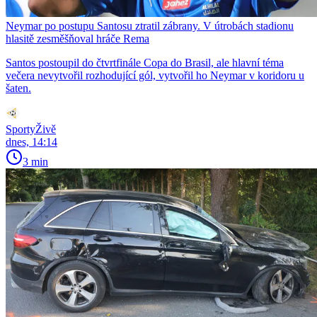
Neymar po postupu Santosu ztratil zábrany. V útrobách stadionu
hlasitě zesměšňoval hráče Rema
Santos postoupil do čtvrtfinále Copa do Brasil, ale hlavní téma
večera nevytvořil rozhodující gól, vytvořil ho Neymar v koridoru u
šaten.
SportyŽivě
dnes, 14:14
3 min