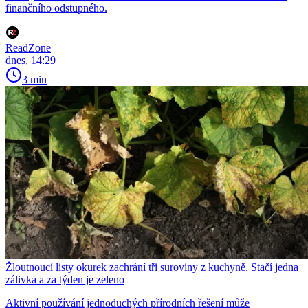
finančního odstupného.
ReadZone
dnes, 14:29
3 min
Žloutnoucí listy okurek zachrání tři suroviny z kuchyně. Stačí jedna
zálivka a za týden je zeleno
Aktivní používání jednoduchých přírodních řešení může