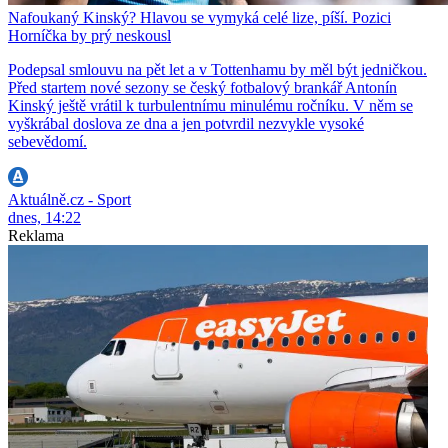
Nafoukaný Kinský? Hlavou se vymyká celé lize, píší. Pozici
Horníčka by prý neskousl
Podepsal smlouvu na pět let a v Tottenhamu by měl být jedničkou.
Před startem nové sezony se český fotbalový brankář Antonín
Kinský ještě vrátil k turbulentnímu minulému ročníku. V něm se
vyškrábal doslova ze dna a jen potvrdil nezvykle vysoké
sebevědomí.
Aktuálně.cz - Sport
dnes, 14:22
Reklama