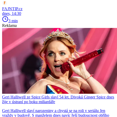
FAJNTIP.cz
dnes, 14:30
3 min
Reklama
Geri Halliwell ze Spice Girls slaví 54 let. Divoká Ginger Spice dnes
žije v ústraní po boku miliardáře
Geri Halliwell slaví narozeniny a chystá se na roli v seriálu Jen
vraždy v budově. S manželem dnes navíc řeší budoucnost obřího