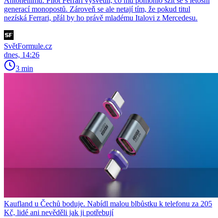
Antonellimu. Pilot Ferrari vysvětlil, co mu pomohlo sžít se s letošní
generací monopostů. Zároveň se ale netají tím, že pokud titul
nezíská Ferrari, přál by ho právě mladému Italovi z Mercedesu.
SvětFormule.cz
dnes, 14:26
3 min
Kaufland u Čechů boduje. Nabídl malou blbůstku k telefonu za 205
Kč, lidé ani nevěděli jak ji potřebují