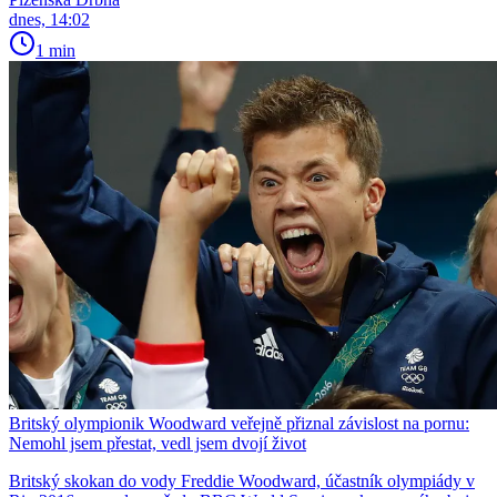
dnes, 14:02
1 min
Britský olympionik Woodward veřejně přiznal závislost na pornu:
Nemohl jsem přestat, vedl jsem dvojí život
Britský skokan do vody Freddie Woodward, účastník olympiády v