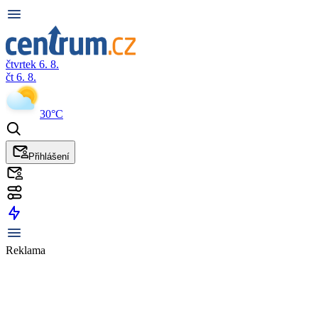
čtvrtek 6. 8.
čt 6. 8.
30°C
Přihlášení
Reklama