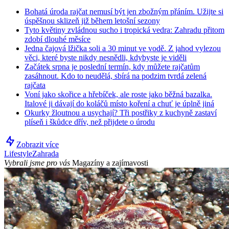
Bohatá úroda rajčat nemusí být jen zbožným přáním. Užijte si
úspěšnou sklizeň již během letošní sezony
Tyto květiny zvládnou sucho i tropická vedra: Zahradu přitom
zdobí dlouhé měsíce
Jedna čajová lžička soli a 30 minut ve vodě. Z jahod vylezou
věci, které byste nikdy nesnědli, kdybyste je viděli
Začátek srpna je poslední termín, kdy můžete rajčatům
zasáhnout. Kdo to neudělá, sbírá na podzim tvrdá zelená
rajčata
Voní jako skořice a hřebíček, ale roste jako běžná bazalka.
Italové ji dávají do koláčů místo koření a chuť je úplně jiná
Okurky žloutnou a usychají? Tři postřiky z kuchyně zastaví
plíseň i škůdce dřív, než přijdete o úrodu
Zobrazit více
Lifestyle
Zahrada
Vybrali jsme pro vás
Magazíny a zajímavosti