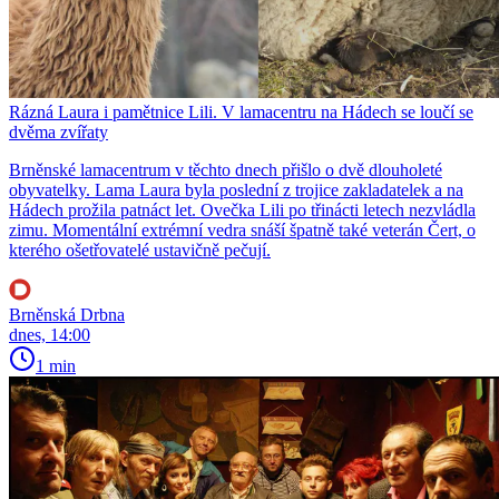
Rázná Laura i pamětnice Lili. V lamacentru na Hádech se loučí se
dvěma zvířaty
Brněnské lamacentrum v těchto dnech přišlo o dvě dlouholeté
obyvatelky. Lama Laura byla poslední z trojice zakladatelek a na
Hádech prožila patnáct let. Ovečka Lili po třinácti letech nezvládla
zimu. Momentální extrémní vedra snáší špatně také veterán Čert, o
kterého ošetřovatelé ustavičně pečují.
Brněnská Drbna
dnes, 14:00
1 min