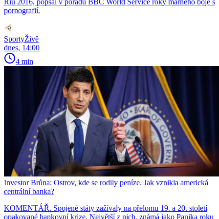
Riu 2016, popsal v pořadu BBC World Service roky marného boje s
pornografií.
SportyŽivě
dnes, 14:00
4 min
Investor Brůna: Ostrov, kde se rodily peníze. Jak vznikla americká
centrální banka?
KOMENTÁŘ. Spojené státy zažívaly na přelomu 19. a 20. století
opakované bankovní krize. Největší z nich, známá jako Panika roku