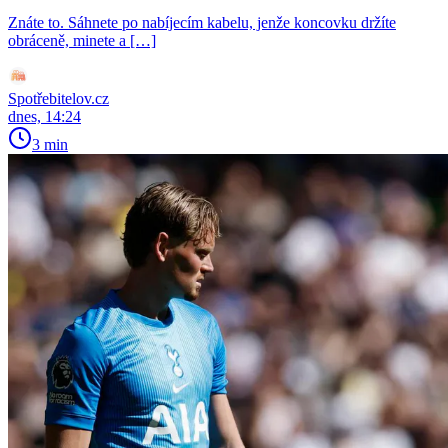
Znáte to. Sáhnete po nabíjecím kabelu, jenže koncovku držíte
obráceně, minete a […]
Spotřebitelov.cz
dnes, 14:24
3 min