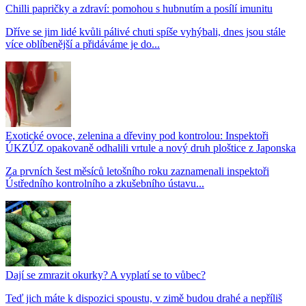
Chilli papričky a zdraví: pomohou s hubnutím a posílí imunitu
Dříve se jim lidé kvůli pálivé chuti spíše vyhýbali, dnes jsou stále
více oblíbenější a přidáváme je do...
Exotické ovoce, zelenina a dřeviny pod kontrolou: Inspektoři
ÚKZÚZ opakovaně odhalili vrtule a nový druh ploštice z Japonska
Za prvních šest měsíců letošního roku zaznamenali inspektoři
Ústředního kontrolního a zkušebního ústavu...
Dají se zmrazit okurky? A vyplatí se to vůbec?
Teď jich máte k dispozici spoustu, v zimě budou drahé a nepříliš