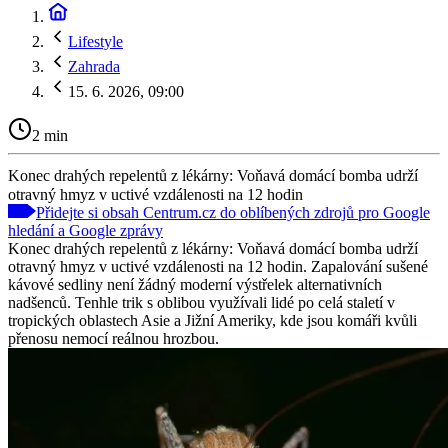
Lifestyle
Zahrada
15. 6. 2026, 09:00
2 min
Konec drahých repelentů z lékárny: Voňavá domácí bomba udrží
otravný hmyz v uctivé vzdálenosti na 12 hodin
Přidejte si obsah Centrum.cz do oblíbených zdrojů pro Google
hledání a Google zprávy
Konec drahých repelentů z lékárny: Voňavá domácí bomba udrží
otravný hmyz v uctivé vzdálenosti na 12 hodin. Zapalování sušené
kávové sedliny není žádný moderní výstřelek alternativních
nadšenců. Tenhle trik s oblibou využívali lidé po celá staletí v
tropických oblastech Asie a Jižní Ameriky, kde jsou komáři kvůli
přenosu nemocí reálnou hrozbou.