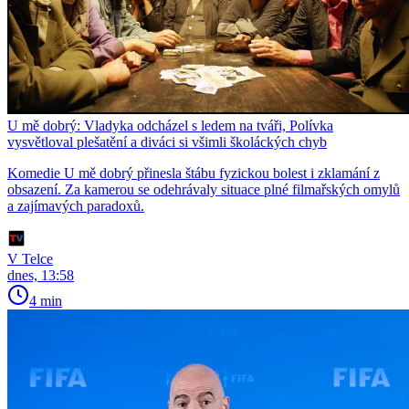
U mě dobrý: Vladyka odcházel s ledem na tváři, Polívka
vysvětloval plešatění a diváci si všimli školáckých chyb
Komedie U mě dobrý přinesla štábu fyzickou bolest i zklamání z
obsazení. Za kamerou se odehrávaly situace plné filmařských omylů
a zajímavých paradoxů.
V Telce
dnes, 13:58
4 min