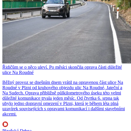
Řidičům se o něco uleví. Po měsíci skončila oprava části důležité
ulice Na Roudné
Běžný provoz se dnešním dnem vrátil na opravenou část ulice Na
Roudné v Plzni od kruhového objezdu ulic Na Roudné, Jateční a
Na Sudech. Oprava přibližně půlkilometrového úseku této velmi
důležité komunikace trvala jeden měsíc. Od čtvrtka 6. srpna tak
ubylo jedno dopravní omezení v Plzni, která je během léta plná
uzavírek souvisejících s opravami komunikací i dalšími stavebními
akcemi.
Plzeňská Drbna