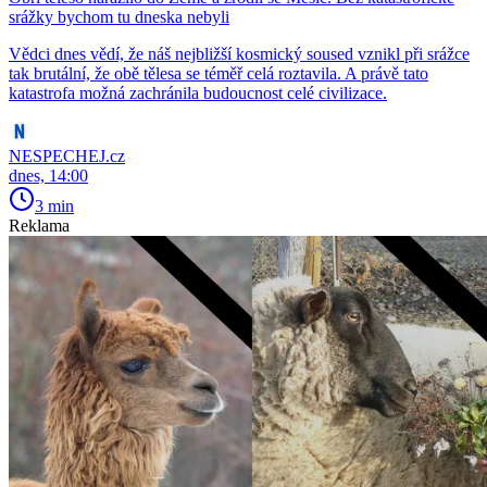
srážky bychom tu dneska nebyli
Vědci dnes vědí, že náš nejbližší kosmický soused vznikl při srážce
tak brutální, že obě tělesa se téměř celá roztavila. A právě tato
katastrofa možná zachránila budoucnost celé civilizace.
NESPECHEJ.cz
dnes, 14:00
3 min
Reklama