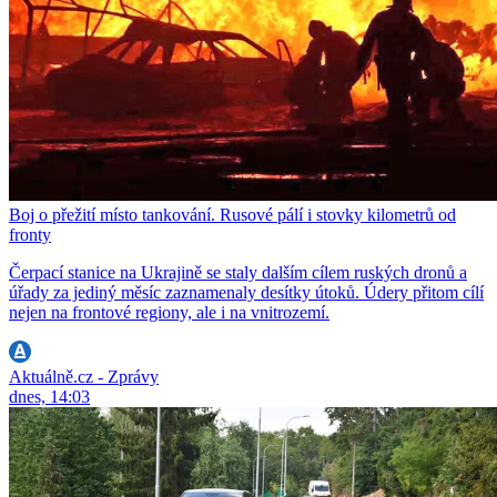
Boj o přežití místo tankování. Rusové pálí i stovky kilometrů od
fronty
Čerpací stanice na Ukrajině se staly dalším cílem ruských dronů a
úřady za jediný měsíc zaznamenaly desítky útoků. Údery přitom cílí
nejen na frontové regiony, ale i na vnitrozemí.
Aktuálně.cz - Zprávy
dnes, 14:03