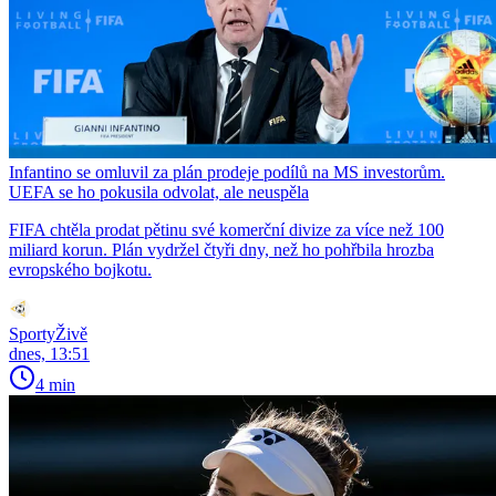
Infantino se omluvil za plán prodeje podílů na MS investorům.
UEFA se ho pokusila odvolat, ale neuspěla
FIFA chtěla prodat pětinu své komerční divize za více než 100
miliard korun. Plán vydržel čtyři dny, než ho pohřbila hrozba
evropského bojkotu.
SportyŽivě
dnes, 13:51
4 min