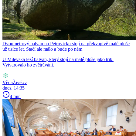
Dvoumetrový balvan na Petrovicku stojí na překvapivě malé ploše
už tisíce let. Stačí ale málo a bude po něm
U Milevska leží balvan, který stojí na malé ploše jako trik.
Vytvarovalo ho zvětrávání.
VědaŽivě.cz
dnes, 14:35
4 min