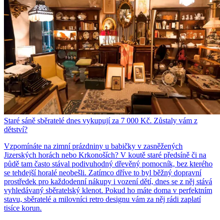
Staré sáně sběratelé dnes vykupují za 7 000 Kč. Zůstaly vám z
dětství?
Vzpomínáte na zimní prázdniny u babičky v zasněžených
Jizerských horách nebo Krkonoších? V koutě staré předsíně či na
půdě tam často stával podivuhodný dřevěný pomocník, bez kterého
se tehdejší horalé neobešli. Zatímco dříve to byl běžný dopravní
prostředek pro každodenní nákupy i vození dětí, dnes se z něj stává
vyhledávaný sběratelský klenot. Pokud ho máte doma v perfektním
stavu, sběratelé a milovníci retro designu vám za něj rádi zaplatí
tisíce korun.