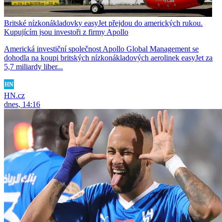
Britské nízkonákladovky easyJet přejdou do amerických rukou.
Kupujícím jsou investoři z firmy Apollo
Americká investiční společnost Apollo Global Management se
dohodla na koupi britských nízkonákladových aerolinek easyJet za
5,7 miliardy liber...
HN.cz
dnes, 14:16