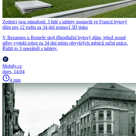
Zedníci jsou minulostí: 3 lidé s tablety postavili ve Francii bytový
dům pro 12 rodin za 34 dní pomocí 3D tisku
V Bezannes u Remeše stojí třípodlažní bytový dům, jehož nosné
stěny vytiskl robot za 34 dní místo obvyklých měsíců ruční práce.
Řídili to 3 operátoři s tablety.
Mobify.cz
dnes, 14:04
4 min