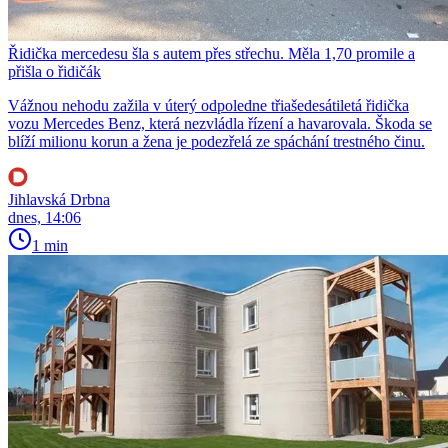
Řidička mercedesu šla s autem přes střechu. Měla 1,70 promile a
přišla o řidičák
Vážnou nehodu zažila v úterý odpoledne třiašedesátiletá řidička
vozu Mercedes Benz, která nezvládla řízení a havarovala. Škoda se
blíží milionu korun a žena je podezřelá ze spáchání trestného činu.
Jihlavská Drbna
dnes, 14:06
1 min