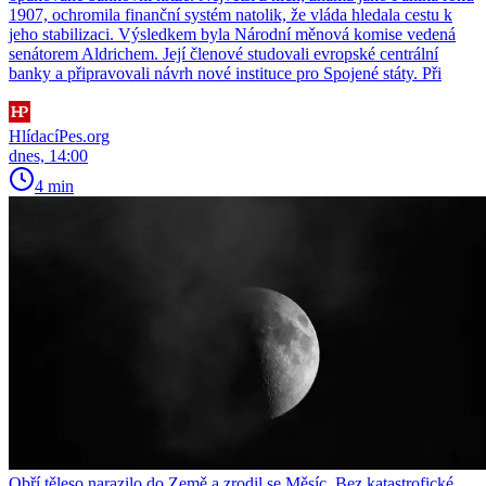
1907, ochromila finanční systém natolik, že vláda hledala cestu k
jeho stabilizaci. Výsledkem byla Národní měnová komise vedená
senátorem Aldrichem. Její členové studovali evropské centrální
banky a připravovali návrh nové instituce pro Spojené státy. Při
HlídacíPes.org
dnes, 14:00
4 min
Obří těleso narazilo do Země a zrodil se Měsíc. Bez katastrofické