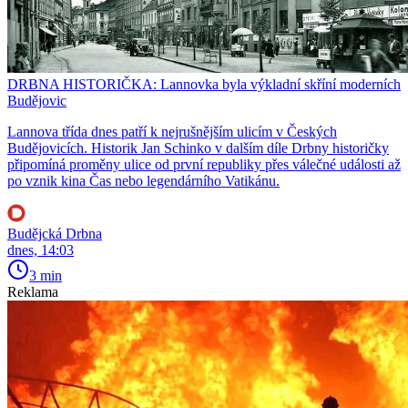
DRBNA HISTORIČKA: Lannovka byla výkladní skříní moderních
Budějovic
Lannova třída dnes patří k nejrušnějším ulicím v Českých
Budějovicích. Historik Jan Schinko v dalším díle Drbny historičky
připomíná proměny ulice od první republiky přes válečné události až
po vznik kina Čas nebo legendárního Vatikánu.
Budějcká Drbna
dnes, 14:03
3 min
Reklama