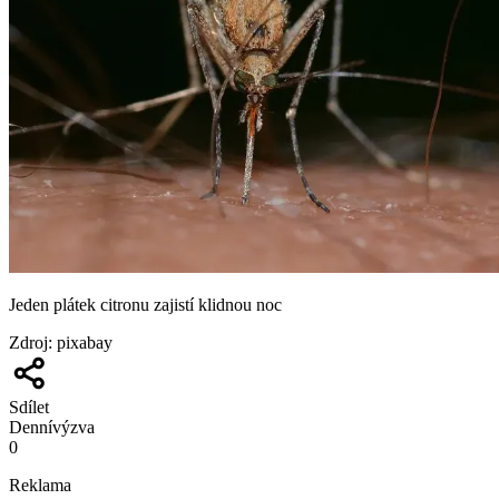
Jeden plátek citronu zajistí klidnou noc
Zdroj
:
pixabay
Sdílet
Denní
výzva
0
Reklama