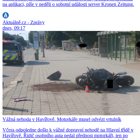
na aplikaci, píše v neděli o sobotní události server Kronen Zeitung.
Aktuálně.cz - Zprávy
dnes, 09:17
Vážná nehoda v Havířově. Motorkáře musel odvézt vrtulník
Včera odpoledne došlo k vážné dopravní nehodě na Hlavní třídě v
Havířově. Řidič osobního auta nedal přednost motorkáři, ten po