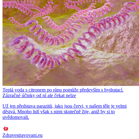
Teplá voda s citronem po ránu pomůže především s hydratací.
Zázračné účinky od ní ale čekat nelze
Už jen představa parazitů, jako jsou červi, v našem těle je velmi
děsivá. Mnoho lidí však s nimi skutečně žije, aniž by si to
uvědomovali.
Zdravestravovani.eu