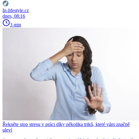
In-lifestyle.cz
dnes, 08:16
3 min
Řekněte stop stresu v práci díky několika triků, které vám značně
uleví