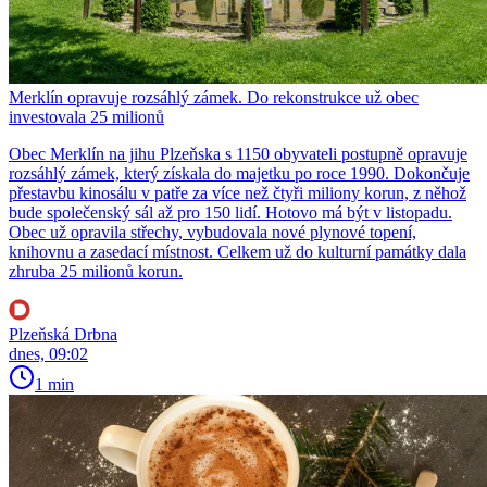
Merklín opravuje rozsáhlý zámek. Do rekonstrukce už obec
investovala 25 milionů
Obec Merklín na jihu Plzeňska s 1150 obyvateli postupně opravuje
rozsáhlý zámek, který získala do majetku po roce 1990. Dokončuje
přestavbu kinosálu v patře za více než čtyři miliony korun, z něhož
bude společenský sál až pro 150 lidí. Hotovo má být v listopadu.
Obec už opravila střechy, vybudovala nové plynové topení,
knihovnu a zasedací místnost. Celkem už do kulturní památky dala
zhruba 25 milionů korun.
Plzeňská Drbna
dnes, 09:02
1 min