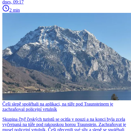
dnes, 09:17
2 min
Češi slepě spoléhali na aplikaci, na túře pod Traunsteinem je
zachraňoval policejní vrtulník
Skupina čtyř českých turistů se ocitla v nouzi a na konci byla zcela
vyčerpaná na túře pod rakouskou horou Traunstein. Zachraňovat je
musel policejní vrtulník. Češi přecenili své síly a slepě se spoléhali