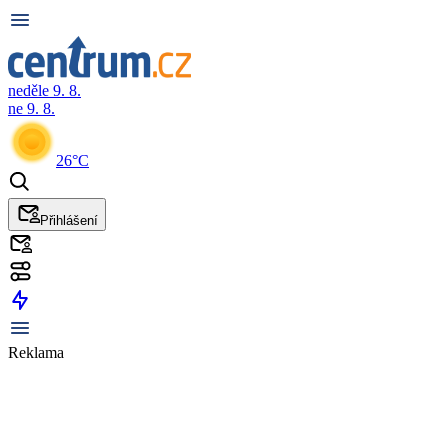
neděle 9. 8.
ne 9. 8.
26°C
Přihlášení
Reklama