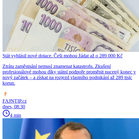
Stát vyhlásil nové dotace. Češi mohou žádat až o 289 000 Kč
Ztráta zaměstnání nemusí znamenat katastrofu. Zkušení
profesionálové mohou díky státní podpoře proměnit nucený konec v
nový začátek – a získat na rozjezd vlastního podnikání až 289 tisíc
korun.
FAJNTIP.cz
dnes, 08:30
4 min