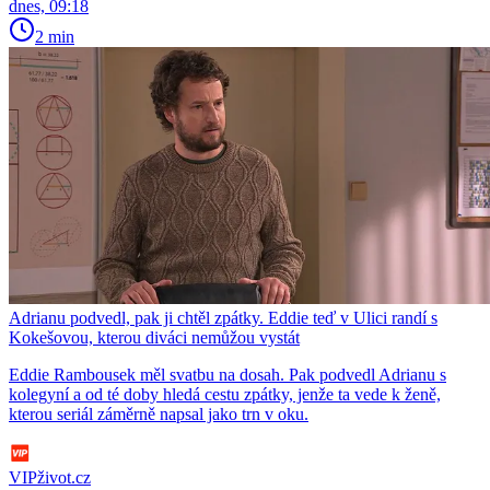
dnes, 09:18
2 min
Adrianu podvedl, pak ji chtěl zpátky. Eddie teď v Ulici randí s
Kokešovou, kterou diváci nemůžou vystát
Eddie Rambousek měl svatbu na dosah. Pak podvedl Adrianu s
kolegyní a od té doby hledá cestu zpátky, jenže ta vede k ženě,
kterou seriál záměrně napsal jako trn v oku.
VIPživot.cz