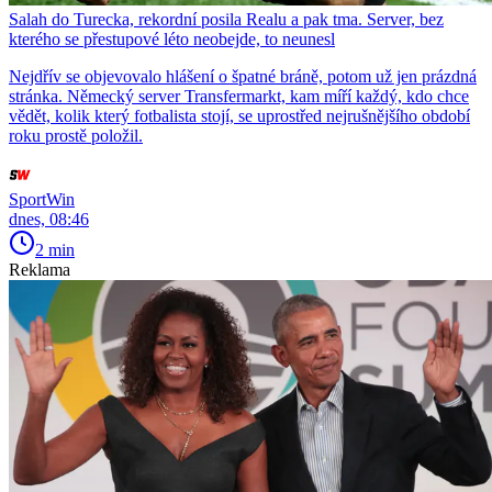
Salah do Turecka, rekordní posila Realu a pak tma. Server, bez
kterého se přestupové léto neobejde, to neunesl
Nejdřív se objevovalo hlášení o špatné bráně, potom už jen prázdná
stránka. Německý server Transfermarkt, kam míří každý, kdo chce
vědět, kolik který fotbalista stojí, se uprostřed nejrušnějšího období
roku prostě položil.
SportWin
dnes, 08:46
2 min
Reklama