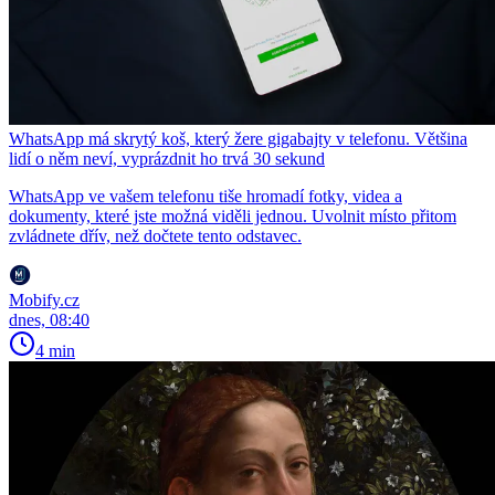
WhatsApp má skrytý koš, který žere gigabajty v telefonu. Většina
lidí o něm neví, vyprázdnit ho trvá 30 sekund
WhatsApp ve vašem telefonu tiše hromadí fotky, videa a
dokumenty, které jste možná viděli jednou. Uvolnit místo přitom
zvládnete dřív, než dočtete tento odstavec.
Mobify.cz
dnes, 08:40
4 min