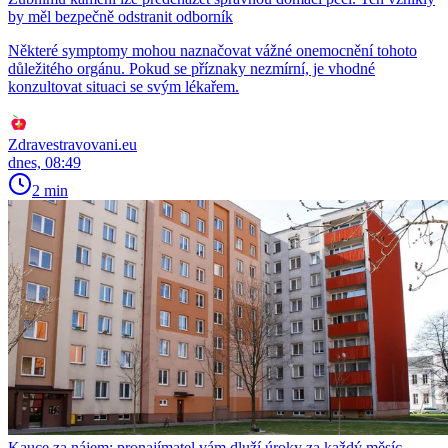
by měl bezpečně odstranit odborník
Některé symptomy mohou naznačovat vážné onemocnění tohoto
důležitého orgánu. Pokud se příznaky nezmírní, je vhodné
konzultovat situaci se svým lékařem.
Zdravestravovani.eu
dnes, 08:49
2 min
Kauce za nájem: pronajímatel vám dluží úroky za každý měsíc.