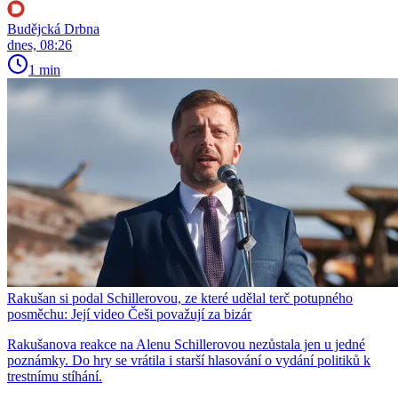
Budějcká Drbna
dnes, 08:26
1 min
Rakušan si podal Schillerovou, ze které udělal terč potupného
posměchu: Její video Češi považují za bizár
Rakušanova reakce na Alenu Schillerovou nezůstala jen u jedné
poznámky. Do hry se vrátila i starší hlasování o vydání politiků k
trestnímu stíhání.