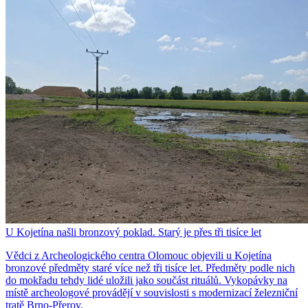
U Kojetína našli bronzový poklad. Starý je přes tři tisíce let
Vědci z Archeologického centra Olomouc objevili u Kojetína
bronzové předměty staré více než tři tisíce let. Předměty podle nich
do mokřadu tehdy lidé uložili jako součást rituálů. Vykopávky na
místě archeologové provádějí v souvislosti s modernizací železniční
tratě Brno-Přerov.