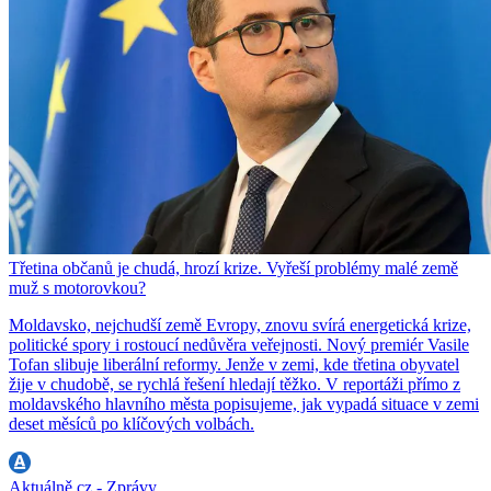
Třetina občanů je chudá, hrozí krize. Vyřeší problémy malé země
muž s motorovkou?
Moldavsko, nejchudší země Evropy, znovu svírá energetická krize,
politické spory i rostoucí nedůvěra veřejnosti. Nový premiér Vasile
Tofan slibuje liberální reformy. Jenže v zemi, kde třetina obyvatel
žije v chudobě, se rychlá řešení hledají těžko. V reportáži přímo z
moldavského hlavního města popisujeme, jak vypadá situace v zemi
deset měsíců po klíčových volbách.
Aktuálně.cz - Zprávy