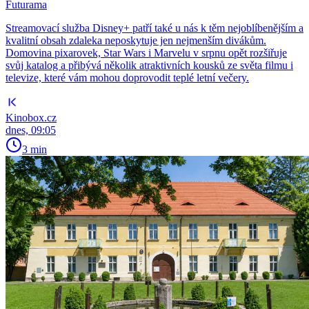
Futurama
Streamovací služba Disney+ patří také u nás k těm nejoblíbenějším a
kvalitní obsah zdaleka neposkytuje jen nejmenším divákům.
Domovina pixarovek, Star Wars i Marvelu v srpnu opět rozšiřuje
svůj katalog a přibývá několik atraktivních kousků ze světa filmu i
televize, které vám mohou doprovodit teplé letní večery.
Kinobox.cz
dnes, 09:05
3 min