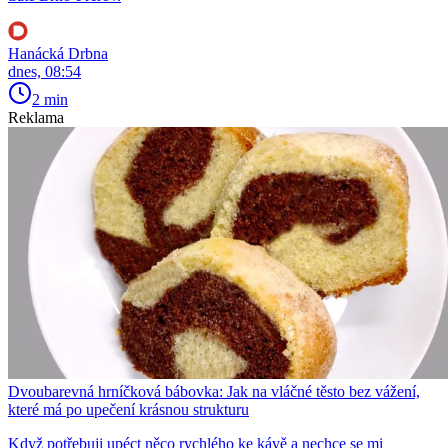
Hanácká Drbna
dnes, 08:54
2 min
Reklama
Dvoubarevná hrníčková bábovka: Jak na vláčné těsto bez vážení,
které má po upečení krásnou strukturu
Když potřebuji upéct něco rychlého ke kávě a nechce se mi