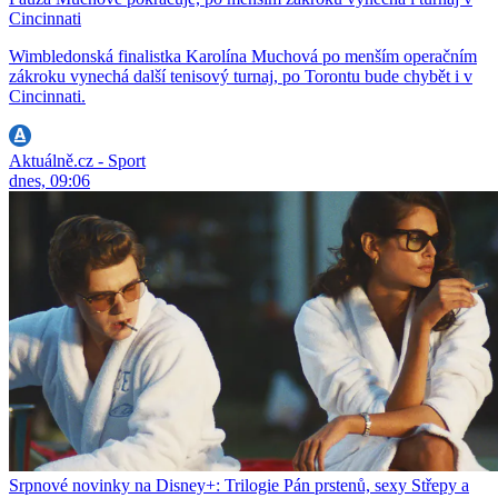
Cincinnati
Wimbledonská finalistka Karolína Muchová po menším operačním
zákroku vynechá další tenisový turnaj, po Torontu bude chybět i v
Cincinnati.
Aktuálně.cz - Sport
dnes, 09:06
Srpnové novinky na Disney+: Trilogie Pán prstenů, sexy Střepy a