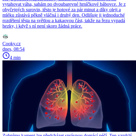
vytahovat váha, sahám po dvoubarevné hrníčkové bábovce. Je z
obyčejných surovin, těsto je hotové za pár minut a díky oleji a
mléku zůstává pěkně vláčná i druhý den. Odlišuje ji jednoduché
rozdělení těsta na světlou a kakaovou část, takže na řezu vypadá
hezky, i když s ní není skoro žádná práce.
Cooky.cz
dnes, 08:54
4 min
Zubnímu kameni lze předcházet správnou domácí péčí. Ten vzniklý