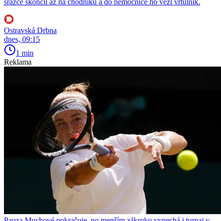
srážce skončil až na chodníku a do nemocnice ho vezl vrtulník.
Ostravská Drbna
dnes, 09:15
1 min
Reklama
Pauza Muchové pokračuje, po menším zákroku vynechá i turnaj v