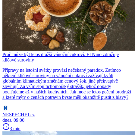
Proč může být letos dražší vánoční cukroví. El Niño zdražuje
klíčové suroviny
Přípravy na letošní svátky provází nečekaný paradox. Zatímco
některé klíčové suroviny na vánoční cukroví zažívají kvůli
globálním klimatickým změnám cenový šok, jiné překvapivě
zlevňují. Za vším stojí tichomořský strašák, jehož dopady
pociťujeme až v našich kuchyních. Jak moc se letos pečení prodraží
a které mýty o cenách potravin byste měli okamžitě pustit z hlavy?
NESPECHEJ.cz
dnes, 09:00
3 min