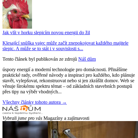
Jak vlít v horku slepicím novou energii do žil
Klesající snůška vajec může začít znepokojovat každého majitele
slepic. A může se to stát i v souvislosti s...
Tento článek byl publikován ze zdrojů
Náš dům
úspory energií a moderní technologie pro domácnosti. Přinášíme
praktické rady, ověřené návody a inspiraci pro každého, kdo plánuje
stavět, vylepšovat, rekonstruovat nebo si jen zkrášlit domov. Web se
věnuje širokému spektru témat – od základních stavebních postupů
přes tipy na výběr vhodných...
Všechny články tohoto autora →
Vybrali jsme pro vás
Magazíny a zajímavosti