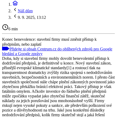
Náš dům
9. 9. 2025, 13:12
6 min
Konec benevolence: stavební firmy musí změnit přístup k
předpisům, nebo zaplatí
Přidejte si obsah Centrum.cz do oblíbených zdrojů pro Google
hledání a Google zprávy
Doba, kdy si stavební firmy mohly dovolit benevolentní přístup k
dodržování předpisů, je definitivně u konce. Nový stavební zákon,
přísnější evropské klimatické standardy[1] a rostoucí tlak na
transparentnost dramaticky zvýšily rizika spojená s nedodržováním
stavebních, bezpečnostních a environmentálních norem. I přesto část
stavebních společností stále chápe plnění zákonných povinností jako
zbytečnou překážku bránící efektivní práci. Takový přístup je však
fatálním omylem. Ačkoliv investice do řádného plnění předpisů
může zpočátku vypadat jako zbytečná finanční zátěž, skutečné
náklady za jejich porušování jsou mnohonásobně vyšší. Firmy
riskují nejen vysoké pokuty a sankce, ale především poškození své
pozice a důvěryhodnosti na trhu. Jaké jsou konkrétní důsledky
nedodržování předpisů, kolik firmy skutečně stojí a jaká řešení