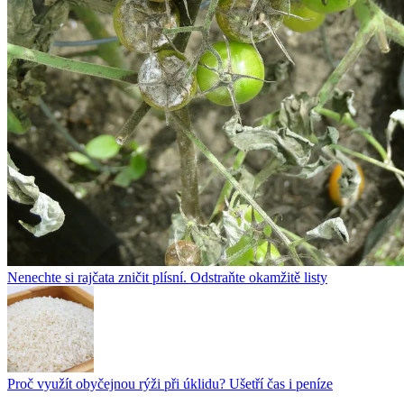
Nenechte si rajčata zničit plísní. Odstraňte okamžitě listy
Proč využít obyčejnou rýži při úklidu? Ušetří čas i peníze