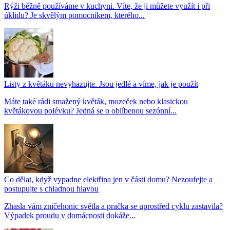
Rýži běžně používáme v kuchyni. Víte, že ji můžete využít i při
úklidu? Je skvělým pomocníkem, kterého...
Listy z květáku nevyhazujte. Jsou jedlé a víme, jak je použít
Máte také rádi smažený květák, mozeček nebo klasickou
květákovou polévku? Jedná se o oblíbenou sezónní...
Co dělat, když vypadne elektřina jen v části domu? Nezoufejte a
postupujte s chladnou hlavou
Zhasla vám zničehonic světla a pračka se uprostřed cyklu zastavila?
Výpadek proudu v domácnosti dokáže...