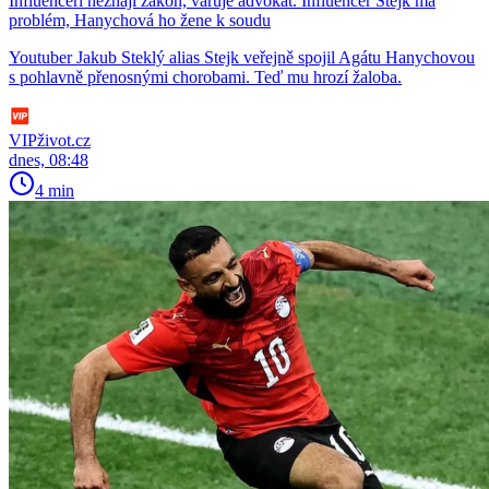
Influenceři neznají zákon, varuje advokát. Influencer Stejk má
problém, Hanychová ho žene k soudu
Youtuber Jakub Steklý alias Stejk veřejně spojil Agátu Hanychovou
s pohlavně přenosnými chorobami. Teď mu hrozí žaloba.
VIPživot.cz
dnes, 08:48
4 min