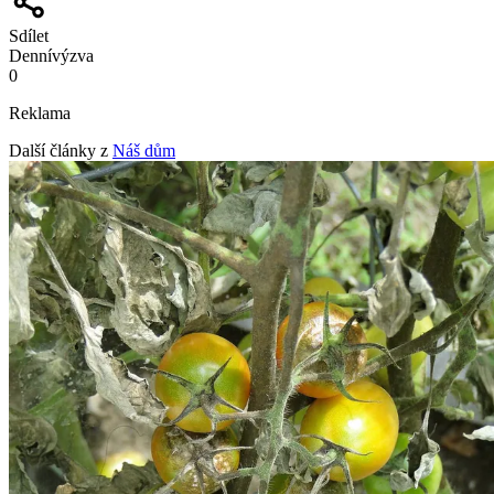
Sdílet
Denní
výzva
0
Reklama
Další články z
Náš dům