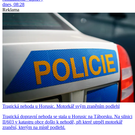
dnes, 08:28
Reklama
Tragická nehoda u Horusic. Motorkář svým zraněním podlehl
Tragická dopravní nehoda se stala u Horusic na Táborsku. Na silnici
II/603 v katastru obce došlo k nehodě, při které utrpěl motorkář
zranění, kterým na místě podlehl.