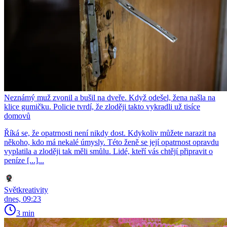
Neznámý muž zvonil a bušil na dveře. Když odešel, žena našla na
klice gumičku. Policie tvrdí, že zloději takto vykradli už tisíce
domovů
Říká se, že opatrnosti není nikdy dost. Kdykoliv můžete narazit na
někoho, kdo má nekalé úmysly. Této ženě se její opatrnost opravdu
vyplatila a zloději tak měli smůlu. Lidé, kteří vás chtějí připravit o
peníze [...]...
Světkreativity
dnes, 09:23
3 min