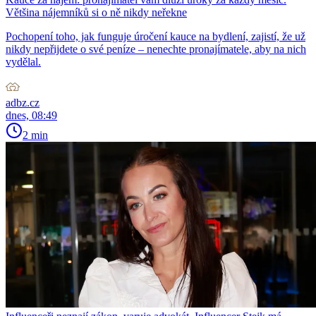
Většina nájemníků si o ně nikdy neřekne
Pochopení toho, jak funguje úročení kauce na bydlení, zajistí, že už
nikdy nepřijdete o své peníze – nenechte pronajímatele, aby na nich
vydělal.
adbz.cz
dnes, 08:49
2 min