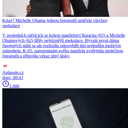
Krize? Michelle Obama jednou fotografií umlčela všechny
spekulace
V posledních měsících se kolem manželství Baracka (65) a Michelle
Obamových (62) šířily nejrůznější spekulace. Bývalá první dáma
Spojených států se ale rozhodla odpovědět tím nejlepším možným
způsobem. K 65. narozeninám svého manžela zveřejnila společnou
fotografii a připojila vzkaz plný lásky.
Aplausin.cz
dnes, 08:43
1 min