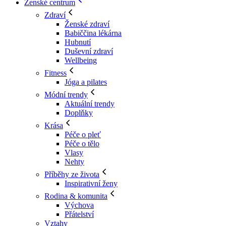
Ženské centrum
Zdraví
Ženské zdraví
Babiččina lékárna
Hubnutí
Duševní zdraví
Wellbeing
Fitness
Jóga a pilates
Módní trendy
Aktuální trendy
Doplňky
Krása
Péče o pleť
Péče o tělo
Vlasy
Nehty
Příběhy ze života
Inspirativní ženy
Rodina & komunita
Výchova
Přátelství
Vztahy