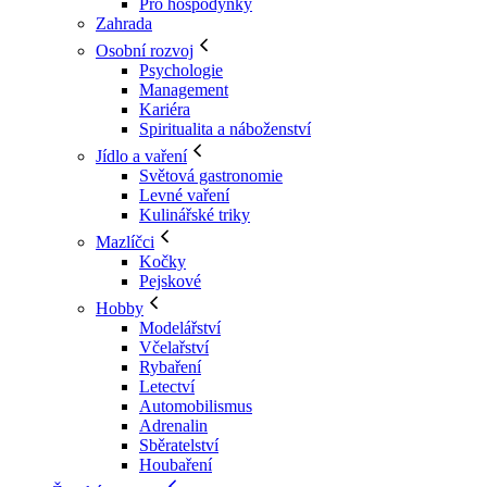
Pro hospodyňky
Zahrada
Osobní rozvoj
Psychologie
Management
Kariéra
Spiritualita a náboženství
Jídlo a vaření
Světová gastronomie
Levné vaření
Kulinářské triky
Mazlíčci
Kočky
Pejskové
Hobby
Modelářství
Včelařství
Rybaření
Letectví
Automobilismus
Adrenalin
Sběratelství
Houbaření