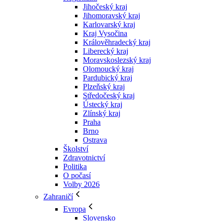
Jihočeský kraj
Jihomoravský kraj
Karlovarský kraj
Kraj Vysočina
Králověhradecký kraj
Liberecký kraj
Moravskoslezský kraj
Olomoucký kraj
Pardubický kraj
Plzeňský kraj
Středočeský kraj
Ústecký kraj
Zlínský kraj
Praha
Brno
Ostrava
Školství
Zdravotnictví
Politika
O počasí
Volby 2026
Zahraničí
Evropa
Slovensko