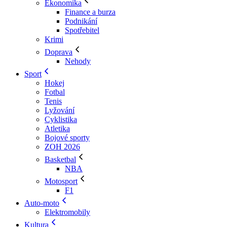
Ekonomika
Finance a burza
Podnikání
Spotřebitel
Krimi
Doprava
Nehody
Sport
Hokej
Fotbal
Tenis
Lyžování
Cyklistika
Atletika
Bojové sporty
ZOH 2026
Basketbal
NBA
Motosport
F1
Auto-moto
Elektromobily
Kultura