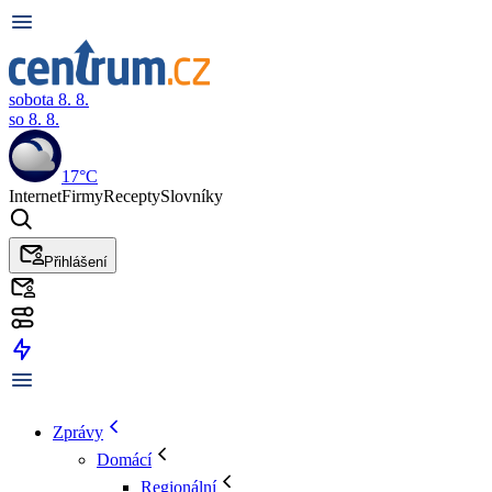
sobota 8. 8.
so 8. 8.
17°C
Internet
Firmy
Recepty
Slovníky
Přihlášení
Zprávy
Domácí
Regionální