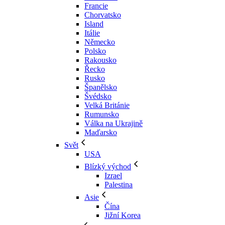
Francie
Chorvatsko
Island
Itálie
Německo
Polsko
Rakousko
Řecko
Rusko
Španělsko
Švédsko
Velká Británie
Rumunsko
Válka na Ukrajině
Maďarsko
Svět
USA
Blízký východ
Izrael
Palestina
Asie
Čína
Jižní Korea