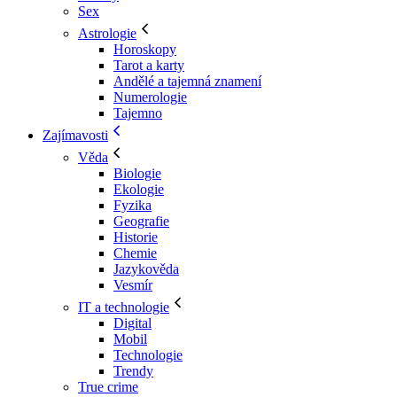
Sex
Astrologie
Horoskopy
Tarot a karty
Andělé a tajemná znamení
Numerologie
Tajemno
Zajímavosti
Věda
Biologie
Ekologie
Fyzika
Geografie
Historie
Chemie
Jazykověda
Vesmír
IT a technologie
Digital
Mobil
Technologie
Trendy
True crime