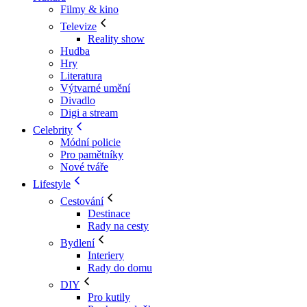
Filmy & kino
Televize
Reality show
Hudba
Hry
Literatura
Výtvarné umění
Divadlo
Digi a stream
Celebrity
Módní policie
Pro pamětníky
Nové tváře
Lifestyle
Cestování
Destinace
Rady na cesty
Bydlení
Interiery
Rady do domu
DIY
Pro kutily