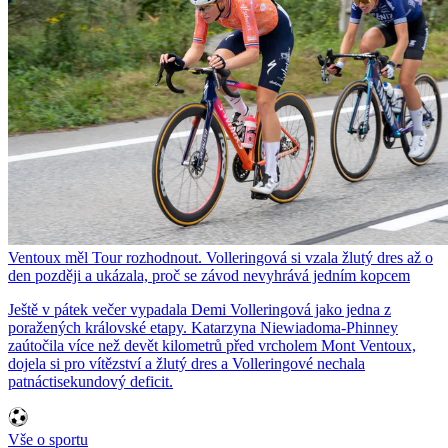
Ventoux měl Tour rozhodnout. Volleringová si vzala žlutý dres až o
den později a ukázala, proč se závod nevyhrává jedním kopcem
Ještě v pátek večer vypadala Demi Volleringová jako jedna z
poražených královské etapy. Katarzyna Niewiadoma-Phinney
zaútočila více než devět kilometrů před vrcholem Mont Ventoux,
dojela si pro vítězství a žlutý dres a Volleringové nechala
patnáctisekundový deficit.
Vše o sportu