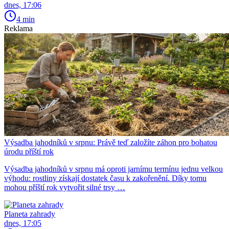
dnes, 17:06
4 min
Reklama
Výsadba jahodníků v srpnu: Právě teď založíte záhon pro bohatou
úrodu příští rok
Výsadba jahodníků v srpnu má oproti jarnímu termínu jednu velkou
výhodu: rostliny získají dostatek času k zakořenění. Díky tomu
mohou příští rok vytvořit silné trsy …
Planeta zahrady
dnes, 17:05