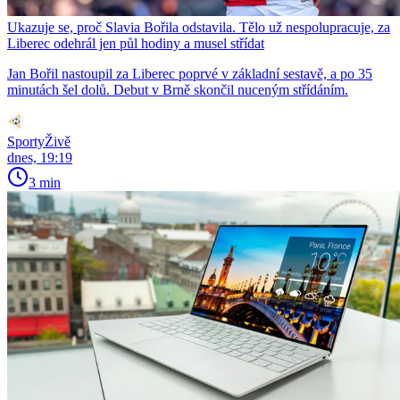
Ukazuje se, proč Slavia Bořila odstavila. Tělo už nespolupracuje, za
Liberec odehrál jen půl hodiny a musel střídat
Jan Bořil nastoupil za Liberec poprvé v základní sestavě, a po 35
minutách šel dolů. Debut v Brně skončil nuceným střídáním.
SportyŽivě
dnes, 19:19
3 min