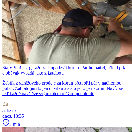
Starý žebřík z garáže za stopadesát korun. Pár ho natřel, přidal prkna
a obývák vypadá jako z katalogu
Žebřík z garážového prodeje za korun přetvořil pár v nádhernou
polici. Zabralo jim to jen chvilku a stálo je to pár korun. Navíc se
teď každé návštěvě svým dílem můžou pochlubit.
adbz.cz
dnes, 18:35
2 min