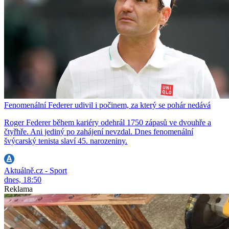
Fenomenální Federer udivil i počinem, za který se pohár nedává
Roger Federer během kariéry odehrál 1750 zápasů ve dvouhře a
čtyřhře. Ani jediný po zahájení nevzdal. Dnes fenomenální
švýcarský tenista slaví 45. narozeniny.
Aktuálně.cz - Sport
dnes, 18:50
Reklama