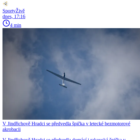
SportyŽivě
dnes, 17:16
4 min
V Jindřichově Hradci se předvedla špička v letecké bezmotorové
akrobacii
V Jindřichově Hradci se předvedla domácí i rakouská špička v