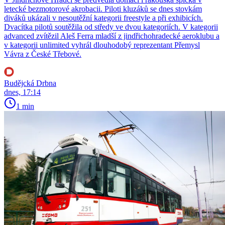
letecké bezmotorové akrobacii. Piloti kluzáků se dnes stovkám
diváků ukázali v nesoutěžní kategorii freestyle a při exhibicích.
Dvacítka pilotů soutěžila od středy ve dvou kategoriích. V kategorii
advanced zvítězil Aleš Ferra mladší z jindřichohradecké aeroklubu a
v kategorii unlimited vyhrál dlouhodobý reprezentant Přemysl
Vávra z České Třebové.
Budějcká Drbna
dnes, 17:14
1 min