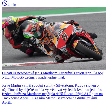
4 min
Ducati už neprohrává jen s Martínem. Prohrává s celou Aprilií a boj
o titul MotoGP začíná vypadat úplně jinak
Jorge Martín vyhrál sobotní sprint v Silverstonu. Kdyby šlo jen o
něj, Ducati by si ještě mohla vysvětlovat výsledek kvalitou jednoho
jezdce. Jenže za Martínem nepřijela další Ducati. Přijel Ai Ogura na
Trackhouse Aprilii. A za ním Marco Bezzecchi na druhé tovární
Aprilii.