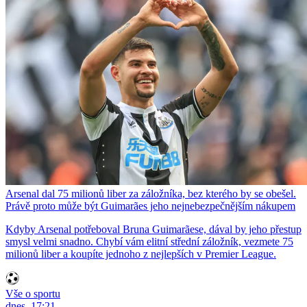
Arsenal dal 75 milionů liber za záložníka, bez kterého by se obešel.
Právě proto může být Guimarães jeho nejnebezpečnějším nákupem
Kdyby Arsenal potřeboval Bruna Guimarãese, dával by jeho přestup
smysl velmi snadno. Chybí vám elitní střední záložník, vezmete 75
milionů liber a koupíte jednoho z nejlepších v Premier League.
Vše o sportu
dnes, 17:21