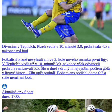
Divočina v Teplicích. Plzeň vedla v 10. minutě 3:0, prohrávala 4:5 a
nakonec má bod
Fotbalisté Plzně nevyhráli ani ve 3. kole nového ročníku první ligy.
V Teplicích vedli už v 10. minutě 3:0, nakonec však odvraceli
prohru a remizovali 5:5. Šlo o duel s druhým nejvyšším počtem gólů
v ligové historii. Zlín opět prohrál, Bohemians podlehl doma 0:2 a
stále nemá ani bod.
Aktuálně.cz - Sport
dnes, 17:06