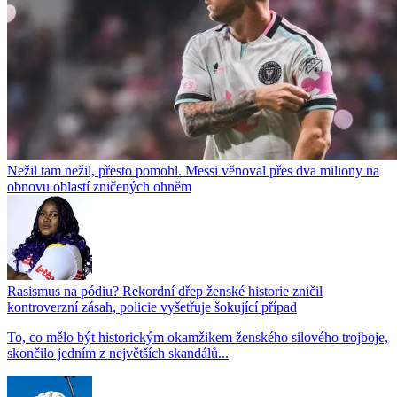
Nežil tam nežil, přesto pomohl. Messi věnoval přes dva miliony na
obnovu oblastí zničených ohněm
Rasismus na pódiu? Rekordní dřep ženské historie zničil
kontroverzní zásah, policie vyšetřuje šokující případ
To, co mělo být historickým okamžikem ženského silového trojboje,
skončilo jedním z největších skandálů...