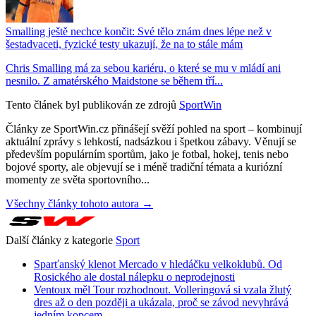
Smalling ještě nechce končit: Své tělo znám dnes lépe než v
šestadvaceti, fyzické testy ukazují, že na to stále mám
Chris Smalling má za sebou kariéru, o které se mu v mládí ani
nesnilo. Z amatérského Maidstone se během tří...
Tento článek byl publikován ze zdrojů
SportWin
Články ze SportWin.cz přinášejí svěží pohled na sport – kombinují
aktuální zprávy s lehkostí, nadsázkou i špetkou zábavy. Věnují se
především populárním sportům, jako je fotbal, hokej, tenis nebo
bojové sporty, ale objevují se i méně tradiční témata a kuriózní
momenty ze světa sportovního...
Všechny články tohoto autora →
Další články z kategorie
Sport
Sparťanský klenot Mercado v hledáčku velkoklubů. Od
Rosického ale dostal nálepku o neprodejnosti
Ventoux měl Tour rozhodnout. Volleringová si vzala žlutý
dres až o den později a ukázala, proč se závod nevyhrává
jedním kopcem