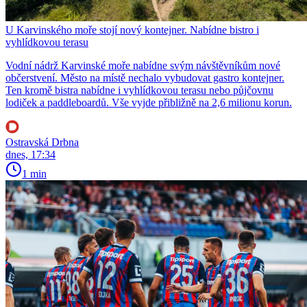
U Karvinského moře stojí nový kontejner. Nabídne bistro i
vyhlídkovou terasu
Vodní nádrž Karvinské moře nabídne svým návštěvníkům nové
občerstvení. Město na místě nechalo vybudovat gastro kontejner.
Ten kromě bistra nabídne i vyhlídkovou terasu nebo půjčovnu
lodiček a paddleboardů. Vše vyjde přibližně na 2,6 milionu korun.
Ostravská Drbna
dnes, 17:34
1 min