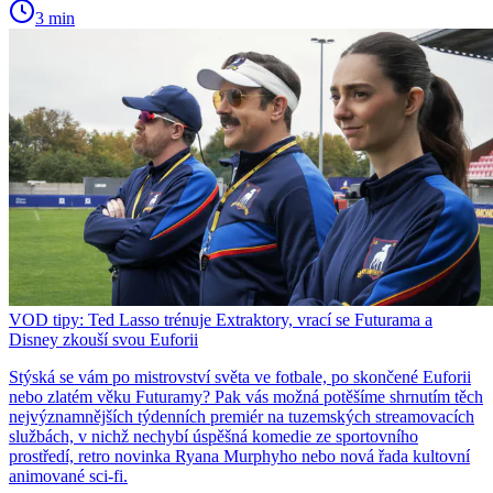
3 min
VOD tipy: Ted Lasso trénuje Extraktory, vrací se Futurama a
Disney zkouší svou Euforii
Stýská se vám po mistrovství světa ve fotbale, po skončené Euforii
nebo zlatém věku Futuramy? Pak vás možná potěšíme shrnutím těch
nejvýznamnějších týdenních premiér na tuzemských streamovacích
službách, v nichž nechybí úspěšná komedie ze sportovního
prostředí, retro novinka Ryana Murphyho nebo nová řada kultovní
animované sci-fi.