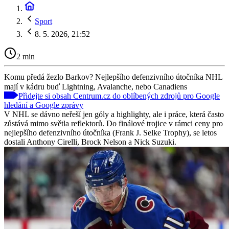
Sport
8. 5. 2026, 21:52
2 min
Komu předá žezlo Barkov? Nejlepšího defenzivního útočníka NHL
mají v kádru buď Lightning, Avalanche, nebo Canadiens
Přidejte si obsah Centrum.cz do oblíbených zdrojů pro Google
hledání a Google zprávy
V NHL se dávno neřeší jen góly a highlighty, ale i práce, která často
zůstává mimo světla reflektorů. Do finálové trojice v rámci ceny pro
nejlepšího defenzivního útočníka (Frank J. Selke Trophy), se letos
dostali Anthony Cirelli, Brock Nelson a Nick Suzuki.