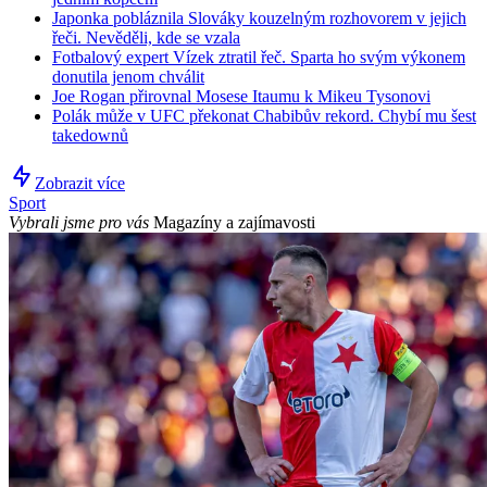
Japonka pobláznila Slováky kouzelným rozhovorem v jejich
řeči. Nevěděli, kde se vzala
Fotbalový expert Vízek ztratil řeč. Sparta ho svým výkonem
donutila jenom chválit
Joe Rogan přirovnal Mosese Itaumu k Mikeu Tysonovi
Polák může v UFC překonat Chabibův rekord. Chybí mu šest
takedownů
Zobrazit více
Sport
Vybrali jsme pro vás
Magazíny a zajímavosti