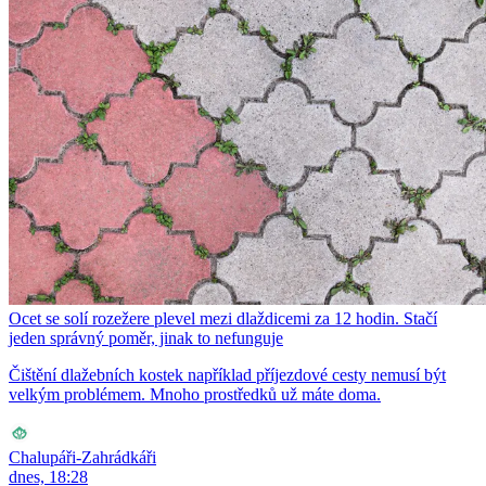
Ocet se solí rozežere plevel mezi dlaždicemi za 12 hodin. Stačí
jeden správný poměr, jinak to nefunguje
Čištění dlažebních kostek například příjezdové cesty nemusí být
velkým problémem. Mnoho prostředků už máte doma.
Chalupáři-Zahrádkáři
dnes, 18:28