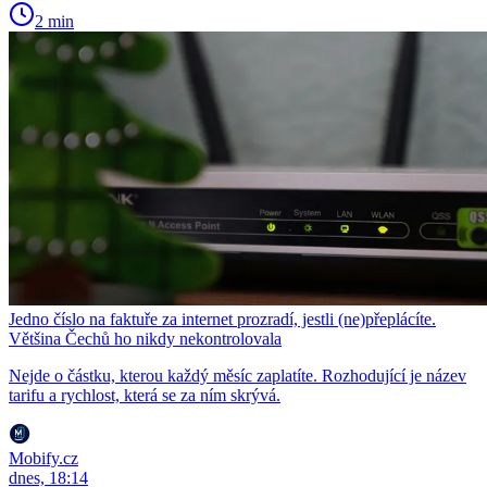
2 min
Jedno číslo na faktuře za internet prozradí, jestli (ne)přeplácíte.
Většina Čechů ho nikdy nekontrolovala
Nejde o částku, kterou každý měsíc zaplatíte. Rozhodující je název
tarifu a rychlost, která se za ním skrývá.
Mobify.cz
dnes, 18:14