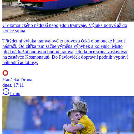
U olomouckého nádraží nepojedou tramvaje. Výluka potrvá až do
konce srpna
Třítýdenní výluka tramvajového provozu čeká olomoucké hlavní
nádraží. Od zítřka tam začne výměna výhybek a kolejnic. Místo
před nádražní budovou budou tramvaje do konce srpna zastavovat
na zastávce Kosmonautů. Do Pavloviček dopravní podnik vypraví
náhradní autobusy.
Hanácká Drbna
dnes, 17:11
1 min