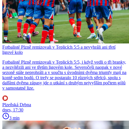
Fotbalisté Plzně remizovali v Teplicích 5:5 a nevyhráli ani třetí
ligové kolo
Fotbalisté Plzně remizovali v Teplicích 5:5, i když vedli o tři branky,
a nezvítězili ani ve třetím ligovém kole. Severočeši naopak v nové
sezoně stále neprohráli a v součtu s úvodními dvěma triumfy mají na
kontě sedm bodů. O trefy se postaralo 10 různých střelců, spolu s
dalšími dvěma zápasy jde o utkání s druhým nejvyšším počtem gólů
v samostatné lize.
Plzeňská Drbna
dnes, 17:30
3 min