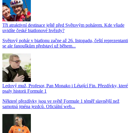
Tři atraktivní destinace ještě před Světovým pohárem. Kde všude
uvidíte české biatlonové hvězdy?
Světový pohár v biatlonu začne až 26. listopadu, čeští reprezentanti
se ale fanouškům představí už během...
Ledový muž, Profesor, Pan Monako i Létající Fin. Přezdívky, které
psaly historii Formule 1
Některé přezdívky jsou ve světě Formule 1 téměř slavnější než
samotná jména jezdců. Oficiální web...