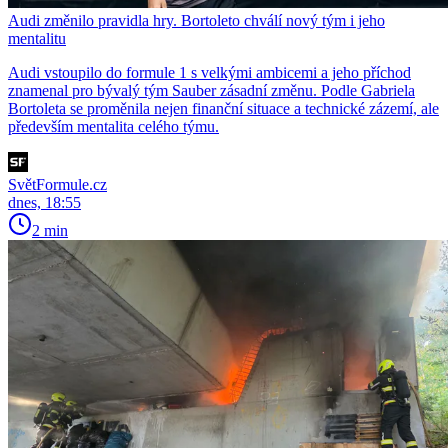
Audi změnilo pravidla hry. Bortoleto chválí nový tým i jeho
mentalitu
Audi vstoupilo do formule 1 s velkými ambicemi a jeho příchod
znamenal pro bývalý tým Sauber zásadní změnu. Podle Gabriela
Bortoleta se proměnila nejen finanční situace a technické zázemí, ale
především mentalita celého týmu.
SvětFormule.cz
dnes, 18:55
2 min