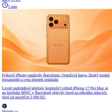
5 min
Fejkové iPhony zaplavily Barcelonu. Oranžová barva, široký modul
fotoaparátů a cena zlomek originálu
Levné androidové telefony kopírující vzhled iPhonu 17 Pro Max se
na letošním MWC v Barceloně objevily hned na několika stáncích.
Stojí od necelých 5 000 Kč.
Mobify.cz