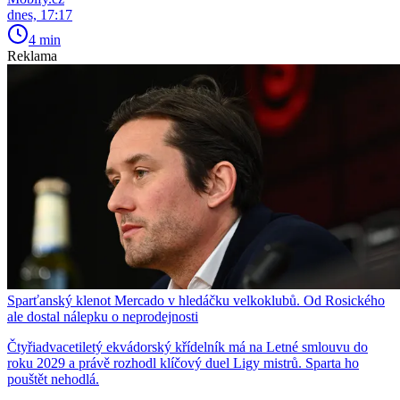
dnes, 17:17
4 min
Reklama
Sparťanský klenot Mercado v hledáčku velkoklubů. Od Rosického
ale dostal nálepku o neprodejnosti
Čtyřiadvacetiletý ekvádorský křídelník má na Letné smlouvu do
roku 2029 a právě rozhodl klíčový duel Ligy mistrů. Sparta ho
pouštět nehodlá.