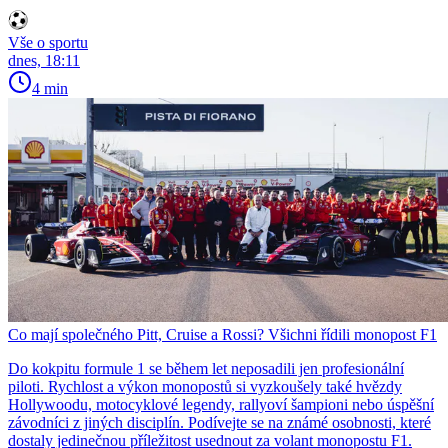
Vše o sportu
dnes, 18:11
4 min
Co mají společného Pitt, Cruise a Rossi? Všichni řídili monopost F1
Do kokpitu formule 1 se během let neposadili jen profesionální
piloti. Rychlost a výkon monopostů si vyzkoušely také hvězdy
Hollywoodu, motocyklové legendy, rallyoví šampioni nebo úspěšní
závodníci z jiných disciplín. Podívejte se na známé osobnosti, které
dostaly jedinečnou příležitost usednout za volant monopostu F1.