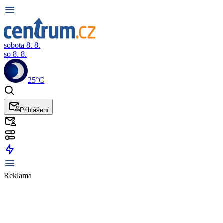
sobota 8. 8.
so 8. 8.
25°C
Přihlášení
Reklama