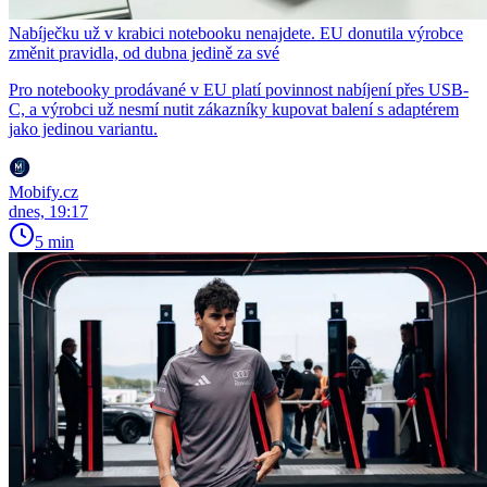
Nabíječku už v krabici notebooku nenajdete. EU donutila výrobce
změnit pravidla, od dubna jedině za své
Pro notebooky prodávané v EU platí povinnost nabíjení přes USB-
C, a výrobci už nesmí nutit zákazníky kupovat balení s adaptérem
jako jedinou variantu.
Mobify.cz
dnes, 19:17
5 min