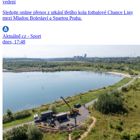
vedení
Sledujte online přenos z utkání třetího kola fotbalové Chance Ligy
mezi Mladou Boleslaví a Spartou Praha.
Aktuálně.cz - Sport
dnes, 17:48