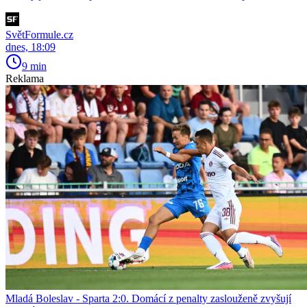
SvětFormule.cz
dnes, 18:09
9 min
Reklama
Mladá Boleslav - Sparta 2:0. Domácí z penalty zaslouženě zvyšují