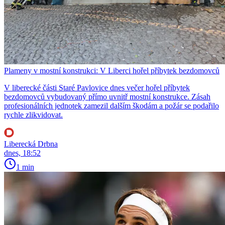
Plameny v mostní konstrukci: V Liberci hořel příbytek bezdomovců
V liberecké části Staré Pavlovice dnes večer hořel příbytek
bezdomovců vybudovaný přímo uvnitř mostní konstrukce. Zásah
profesionálních jednotek zamezil dalším škodám a požár se podařilo
rychle zlikvidovat.
Liberecká Drbna
dnes, 18:52
1 min