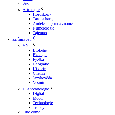
Sex
Astrologie
Horoskopy
Tarot a karty
Andělé a tajemná znamení
Numerologie
Tajemno
Zajímavosti
Věda
Biologie
Ekologie
Fyzika
Geografie
Historie
Chemie
Jazykověda
Vesmír
IT a technologie
Digital
Mobil
Technologie
Trendy
True crime