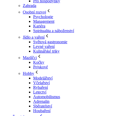
Pro hospodyňky
Zahrada
Osobní rozvoj
Psychologie
Management
Kariéra
Spiritualita a náboženství
Jídlo a vaření
Světová gastronomie
Levné vaření
Kulinářské triky
Mazlíčci
Kočky
Pejskové
Hobby
Modelářství
Včelařství
Rybaření
Letectví
Automobilismus
Adrenalin
Sběratelství
Houbaření