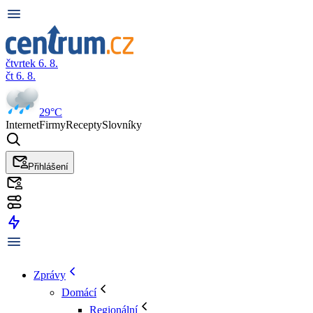
čtvrtek 6. 8.
čt 6. 8.
29°C
Internet
Firmy
Recepty
Slovníky
Přihlášení
Zprávy
Domácí
Regionální