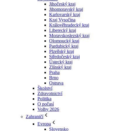
Jihočeský kraj
Jihomoravský kraj
Karlovarský kraj
Kraj Vysočina
Králověhradecký kraj
Liberecký kraj
Moravskoslezský kraj
Olomoucký kraj
Pardubický kraj
Plzeňský kraj
Středočeský kraj
Ústecký kraj
Zlínský kraj
Praha
Brno
Ostrava
Školství
Zdravotnictví
Politika
O počasí
Volby 2026
Zahraničí
Evropa
Slovensko