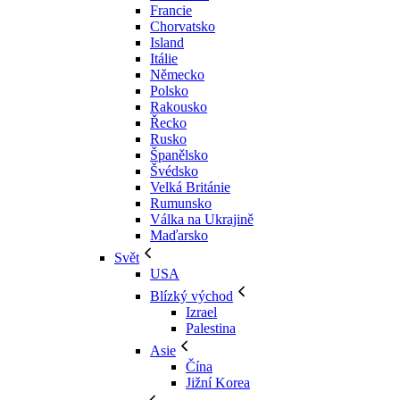
Francie
Chorvatsko
Island
Itálie
Německo
Polsko
Rakousko
Řecko
Rusko
Španělsko
Švédsko
Velká Británie
Rumunsko
Válka na Ukrajině
Maďarsko
Svět
USA
Blízký východ
Izrael
Palestina
Asie
Čína
Jižní Korea