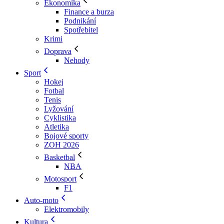
Ekonomika
Finance a burza
Podnikání
Spotřebitel
Krimi
Doprava
Nehody
Sport
Hokej
Fotbal
Tenis
Lyžování
Cyklistika
Atletika
Bojové sporty
ZOH 2026
Basketbal
NBA
Motosport
F1
Auto-moto
Elektromobily
Kultura