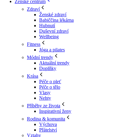
Ženské centrum
Zdraví
Ženské zdraví
Babiččina lékárna
Hubnutí
Duševní zdraví
Wellbeing
Fitness
Jóga a pilates
Módní trendy
Aktuální trendy
Doplňky
Krása
Péče o pleť
Péče o tělo
Vlasy
Nehty
Příběhy ze života
Inspirativní ženy
Rodina & komunita
Výchova
Přátelství
Vztahy