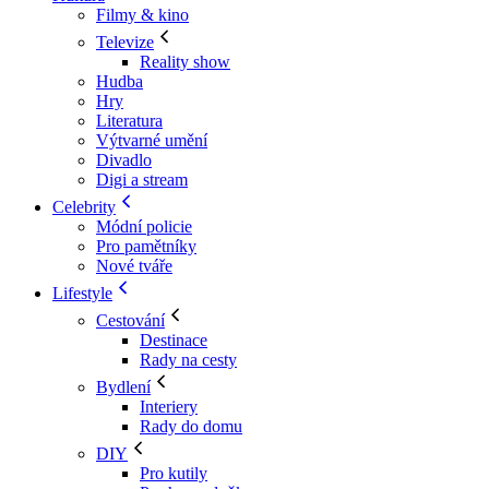
Filmy & kino
Televize
Reality show
Hudba
Hry
Literatura
Výtvarné umění
Divadlo
Digi a stream
Celebrity
Módní policie
Pro pamětníky
Nové tváře
Lifestyle
Cestování
Destinace
Rady na cesty
Bydlení
Interiery
Rady do domu
DIY
Pro kutily