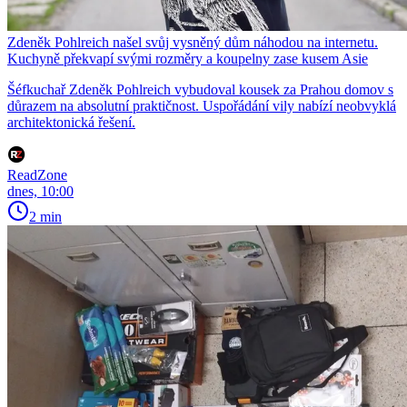
Zdeněk Pohlreich našel svůj vysněný dům náhodou na internetu.
Kuchyně překvapí svými rozměry a koupelny zase kusem Asie
Šéfkuchař Zdeněk Pohlreich vybudoval kousek za Prahou domov s
důrazem na absolutní praktičnost. Uspořádání vily nabízí neobvyklá
architektonická řešení.
ReadZone
dnes, 10:00
2 min