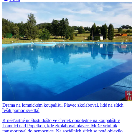
Drama na lomnickém koupališti. Plavec zkolaboval, lidé na sítích
řešili pomoc svědků
K nešťastné události došlo ve čtvrtek dopoledne na koupališti v
Lomnici nad Popelkou, kde zkolaboval plavec. Muže vrtulník
transportoval do nemocnice. Na sociálních sítích se poté objevilo