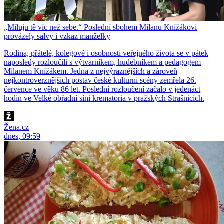
„Miluju tě víc než sebe.“ Poslední sbohem Milanu Knížákovi
provázely salvy i vzkaz manželky
Rodina, přátelé, kolegové i osobnosti veřejného života se v pátek
naposledy rozloučili s výtvarníkem, hudebníkem a pedagogem
Milanem Knížákem. Jedna z nejvýraznějších a zároveň
nejkontroverznějších postav české kulturní scény zemřela 26.
července ve věku 86 let. Poslední rozloučení začalo v jedenáct
hodin ve Velké obřadní síni krematoria v pražských Strašnicích.
Žena.cz
dnes, 09:59