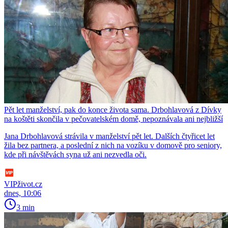
Pět let manželství, pak do konce života sama. Drbohlavová z Dívky
na koštěti skončila v pečovatelském domě, nepoznávala ani nejbližší
Jana Drbohlavová strávila v manželství pět let. Dalších čtyřicet let
žila bez partnera, a poslední z nich na vozíku v domově pro seniory,
kde při návštěvách syna už ani nezvedla oči.
VIPživot.cz
dnes, 10:06
3 min