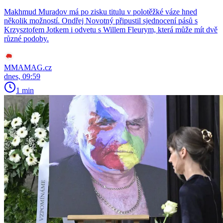
Makhmud Muradov má po zisku titulu v polotěžké váze hned
několik možností. Ondřej Novotný připustil sjednocení pásů s
Krzysztofem Jotkem i odvetu s Willem Fleurym, která může mít dvě
různé podoby.
MMAMAG.cz
dnes, 09:59
1 min