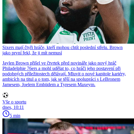
Sixers mají čtyři hráče, kteří mohou chtít poslední střelu. Brown
jako první řekl, že ji mít nemusí
Jaylen Brown přišel ve čtvrtek před novináře jako nový hráč
Philadelphie 76ers a mohl udělat to, co hráči jeho postavení při
podobných příležitostech dělávají. Mluvit o nové kapitole kariéry,
ambicích na titul a o tom, jak se těší na spolupráci s LeBronem
Jamesem, Joelem Embiidem a Tyresem Maxeym.
Vše o sportu
dnes, 10:11
5 min