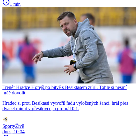
1 min
Trenér Hradce Horejš po bitvě s Besiktasem zuřil. Tohle si nesmí
hráč dovolit
Hradec si proti Besiktasi vytvořil řadu vyložených šancí, hrál přes
dvacet minut v přesilovce, a prohrál 0:1.
SportyŽivě
dnes, 10:04