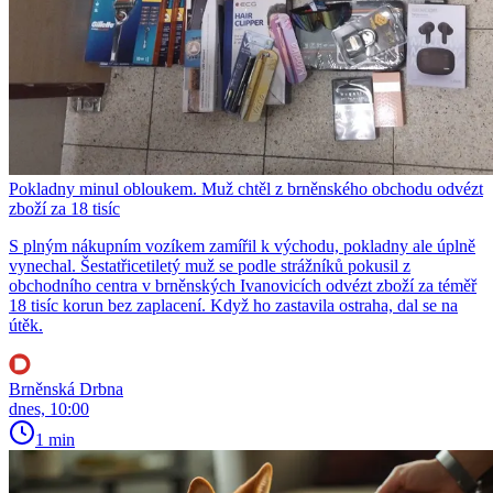
Pokladny minul obloukem. Muž chtěl z brněnského obchodu odvézt
zboží za 18 tisíc
S plným nákupním vozíkem zamířil k východu, pokladny ale úplně
vynechal. Šestatřicetiletý muž se podle strážníků pokusil z
obchodního centra v brněnských Ivanovicích odvézt zboží za téměř
18 tisíc korun bez zaplacení. Když ho zastavila ostraha, dal se na
útěk.
Brněnská Drbna
dnes, 10:00
1 min