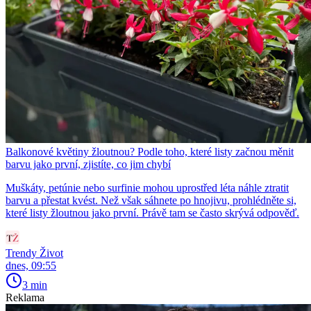
Balkonové květiny žloutnou? Podle toho, které listy začnou měnit
barvu jako první, zjistíte, co jim chybí
Muškáty, petúnie nebo surfinie mohou uprostřed léta náhle ztratit
barvu a přestat kvést. Než však sáhnete po hnojivu, prohlédněte si,
které listy žloutnou jako první. Právě tam se často skrývá odpověď.
Trendy Život
dnes, 09:55
3 min
Reklama