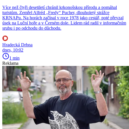
Více než čtyři desetiletí chránil krkonošskou přírodu a pomáhal
turistům. Zemřel Alfréd „Fredy“ Pucher, dlouholetý strážce
KRNAPu. Na horách začínal v roce 1978 jako cestář, poté převzal
úsek na Luční hoře a v Černém dole. Lidem rád radil v informačním
srubu i po odchodu do důchodu.
Hradecká Drbna
dnes, 10:02
1 min
Reklama