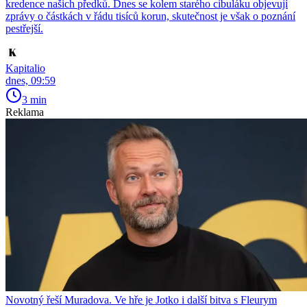
kredence našich předků. Dnes se kolem starého cibuláku objevují
zprávy o částkách v řádu tisíců korun, skutečnost je však o poznání
pestřejší.
Kapitalio
dnes, 09:59
3 min
Reklama
Novotný řeší Muradova. Ve hře je Jotko i další bitva s Fleurym