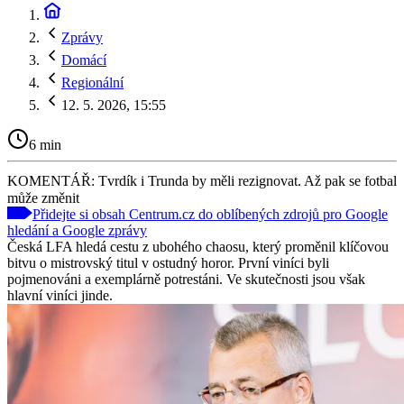
Zprávy
Domácí
Regionální
12. 5. 2026, 15:55
6 min
KOMENTÁŘ: Tvrdík i Trunda by měli rezignovat. Až pak se fotbal
může změnit
Přidejte si obsah Centrum.cz do oblíbených zdrojů pro Google
hledání a Google zprávy
Česká LFA hledá cestu z ubohého chaosu, který proměnil klíčovou
bitvu o mistrovský titul v ostudný horor. První viníci byli
pojmenováni a exemplárně potrestáni. Ve skutečnosti jsou však
hlavní viníci jinde.