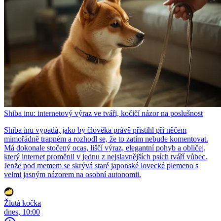
Shiba inu: internetový výraz ve tváři, kočičí názor na poslušnost
Shiba inu vypadá, jako by člověka právě přistihl při něčem
mimořádně trapném a rozhodl se, že to zatím nebude komentovat.
Má dokonale stočený ocas, liščí výraz, elegantní pohyb a obličej,
který internet proměnil v jednu z nejslavnějších psích tváří vůbec.
Jenže pod memem se skrývá staré japonské lovecké plemeno s
velmi jasným názorem na osobní autonomii.
Žlutá kočka
dnes, 10:00