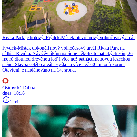
Rivka Park je hotový. Frýdek-Místek otevře nový volnočasový areál
Frýdek-Místek dokončil nový volnočasový areál Rivka Park na
sídlišti Riviéra. Návštěvníkům nabídne několik tematických zón, 26
metrů dlouhou dřevěnou loď i více než patnáctimetrovou lezeckou
stěnu. Stavba celého areálu vyšla na více než 60 milionů korun.
Otevření je naplánováno na 14. srpna.
Ostravská Drbna
dnes, 10:16
1 min