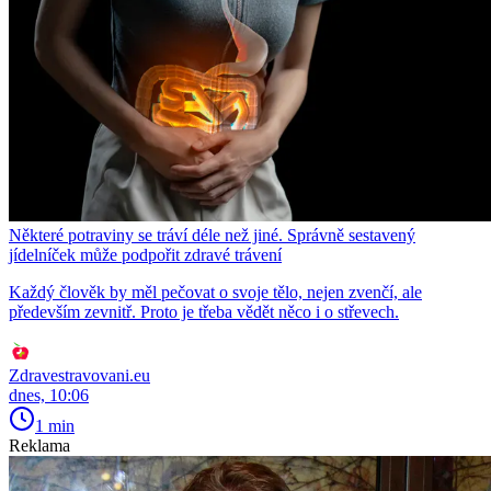
Některé potraviny se tráví déle než jiné. Správně sestavený
jídelníček může podpořit zdravé trávení
Každý člověk by měl pečovat o svoje tělo, nejen zvenčí, ale
především zevnitř. Proto je třeba vědět něco i o střevech.
Zdravestravovani.eu
dnes, 10:06
1 min
Reklama