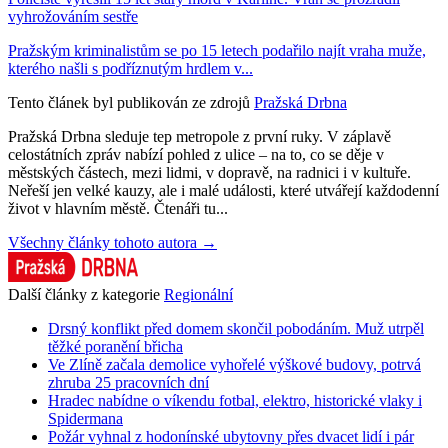
vyhrožováním sestře
Pražským kriminalistům se po 15 letech podařilo najít vraha muže,
kterého našli s podříznutým hrdlem v...
Tento článek byl publikován ze zdrojů
Pražská Drbna
Pražská Drbna sleduje tep metropole z první ruky. V záplavě
celostátních zpráv nabízí pohled z ulice – na to, co se děje v
městských částech, mezi lidmi, v dopravě, na radnici i v kultuře.
Neřeší jen velké kauzy, ale i malé události, které utvářejí každodenní
život v hlavním městě. Čtenáři tu...
Všechny články tohoto autora →
Další články z kategorie
Regionální
Drsný konflikt před domem skončil pobodáním. Muž utrpěl
těžké poranění břicha
Ve Zlíně začala demolice vyhořelé výškové budovy, potrvá
zhruba 25 pracovních dní
Hradec nabídne o víkendu fotbal, elektro, historické vlaky i
Spidermana
Požár vyhnal z hodonínské ubytovny přes dvacet lidí i pár