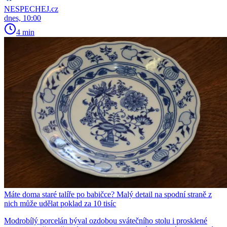
NESPECHEJ.cz
dnes, 10:00
4 min
Máte doma staré talíře po babičce? Malý detail na spodní straně z
nich může udělat poklad za 10 tisíc
Modrobílý porcelán býval ozdobou svátečního stolu i prosklené