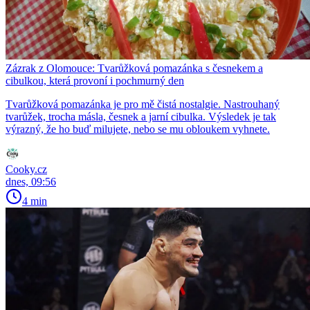
Zázrak z Olomouce: Tvarůžková pomazánka s česnekem a
cibulkou, která provoní i pochmurný den
Tvarůžková pomazánka je pro mě čistá nostalgie. Nastrouhaný
tvarůžek, trocha másla, česnek a jarní cibulka. Výsledek je tak
výrazný, že ho buď milujete, nebo se mu obloukem vyhnete.
Cooky.cz
dnes, 09:56
4 min