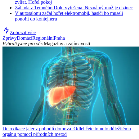
zvířat. Hořel pokoj
Záhada z Temného Dolu vyřešena. Neznámý muž je cizinec
V autosalonu začal hořet elektromobil, hasiči ho museli
ponořit do kontejneru
Zobrazit více
Zprávy
Domácí
Regionální
Praha
Vybrali jsme pro vás
Magazíny a zajímavosti
Detoxikace jater z pohodlí domova. Odlehčete tomuto důležitému
orgánu pomocí přírodních metod