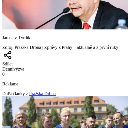
Jaroslav Tvrdík
Zdroj
:
Pražská Drbna | Zprávy z Prahy – aktuálně a z první ruky
Sdílet
Denní
výzva
0
Reklama
Další články z
Pražská Drbna