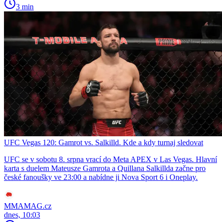
3 min
UFC Vegas 120: Gamrot vs. Salkilld. Kde a kdy turnaj sledovat
UFC se v sobotu 8. srpna vrací do Meta APEX v Las Vegas. Hlavní
karta s duelem Mateusze Gamrota a Quillana Salkillda začne pro
české fanoušky ve 23:00 a nabídne ji Nova Sport 6 i Oneplay.
MMAMAG.cz
dnes, 10:03