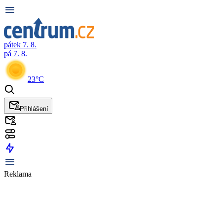
pátek 7. 8.
pá 7. 8.
23°C
Přihlášení
Reklama