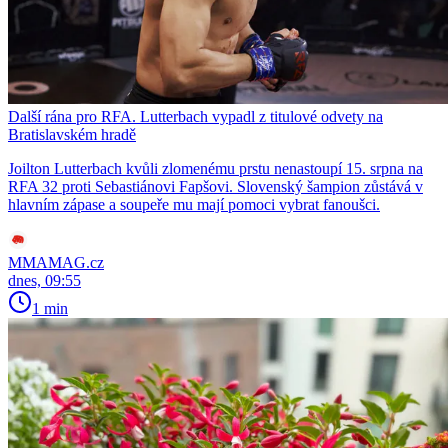
Další rána pro RFA. Lutterbach vypadl z titulové odvety na
Bratislavském hradě
Joilton Lutterbach kvůli zlomenému prstu nenastoupí 15. srpna na
RFA 32 proti Sebastiánovi Fapšovi. Slovenský šampion zůstává v
hlavním zápase a soupeře mu mají pomoci vybrat fanoušci.
MMAMAG.cz
dnes, 09:55
1 min