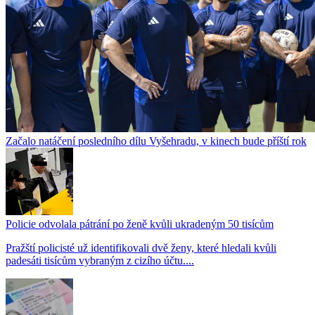
Začalo natáčení posledního dílu Vyšehradu, v kinech bude příští rok
Policie odvolala pátrání po ženě kvůli ukradeným 50 tisícům
Pražští policisté už identifikovali dvě ženy, které hledali kvůli
padesáti tisícům vybraným z cizího účtu....