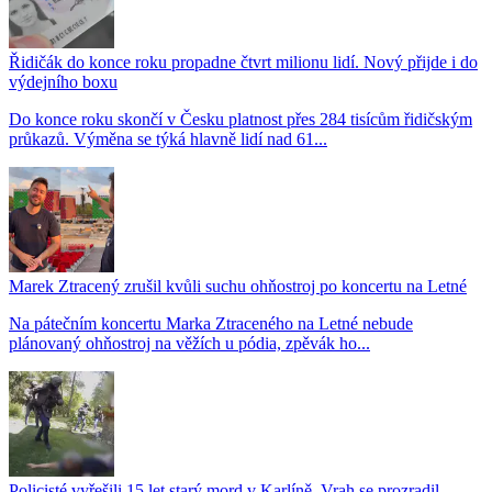
Řidičák do konce roku propadne čtvrt milionu lidí. Nový přijde i do
výdejního boxu
Do konce roku skončí v Česku platnost přes 284 tisícům řidičským
průkazů. Výměna se týká hlavně lidí nad 61...
Marek Ztracený zrušil kvůli suchu ohňostroj po koncertu na Letné
Na pátečním koncertu Marka Ztraceného na Letné nebude
plánovaný ohňostroj na věžích u pódia, zpěvák ho...
Policisté vyřešili 15 let starý mord v Karlíně. Vrah se prozradil