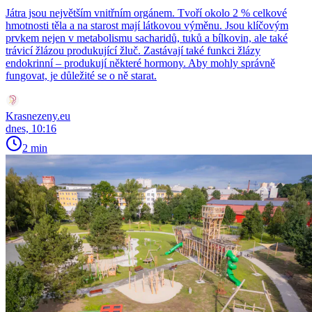
Játra jsou největším vnitřním orgánem. Tvoří okolo 2 % celkové
hmotnosti těla a na starost mají látkovou výměnu. Jsou klíčovým
prvkem nejen v metabolismu sacharidů, tuků a bílkovin, ale také
trávicí žlázou produkující žluč. Zastávají také funkci žlázy
endokrinní – produkují některé hormony. Aby mohly správně
fungovat, je důležité se o ně starat.
Krasnezeny.eu
dnes, 10:16
2 min