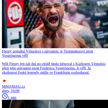
Fleury pomáhá Vémolovi s návratem. Ir Terminátorovi proti
Vosgrönemu věří
Will Fleury jen pár dní po ztrátě titulu trénoval s Karlosem Vémolou
před jeho návratem proti Fredericu Vosgrönemu. Ir věří, že
zkušenost české legendy může ve Frankfurtu rozhodnout.
MMAMAG.cz
dnes, 10:09
1 min