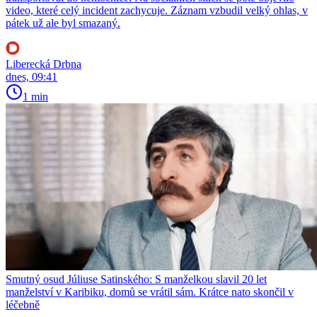
video, které celý incident zachycuje. Záznam vzbudil velký ohlas, v
pátek už ale byl smazaný.
Liberecká Drbna
dnes, 09:41
1 min
Smutný osud Júliuse Satinského: S manželkou slavil 20 let
manželství v Karibiku, domů se vrátil sám. Krátce nato skončil v
léčebně