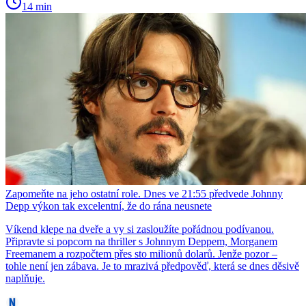
14 min
Zapomeňte na jeho ostatní role. Dnes ve 21:55 předvede Johnny
Depp výkon tak excelentní, že do rána neusnete
Víkend klepe na dveře a vy si zasloužíte pořádnou podívanou.
Připravte si popcorn na thriller s Johnnym Deppem, Morganem
Freemanem a rozpočtem přes sto milionů dolarů. Jenže pozor –
tohle není jen zábava. Je to mrazivá předpověď, která se dnes děsivě
naplňuje.