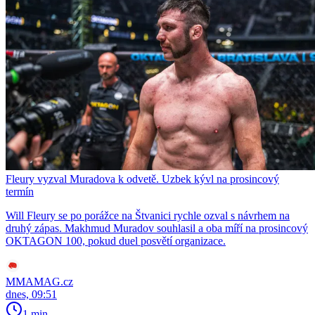
Fleury vyzval Muradova k odvetě. Uzbek kývl na prosincový
termín
Will Fleury se po porážce na Štvanici rychle ozval s návrhem na
druhý zápas. Makhmud Muradov souhlasil a oba míří na prosincový
OKTAGON 100, pokud duel posvětí organizace.
MMAMAG.cz
dnes, 09:51
1 min