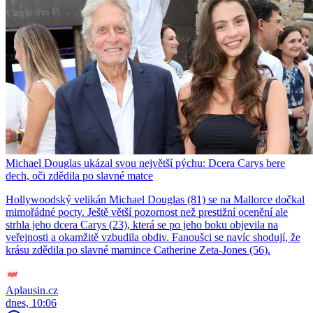
Michael Douglas ukázal svou největší pýchu: Dcera Carys bere
dech, oči zdědila po slavné matce
Hollywoodský velikán Michael Douglas (81) se na Mallorce dočkal
mimořádné pocty. Ještě větší pozornost než prestižní ocenění ale
strhla jeho dcera Carys (23), která se po jeho boku objevila na
veřejnosti a okamžitě vzbudila obdiv. Fanoušci se navíc shodují, že
krásu zdědila po slavné mamince Catherine Zeta-Jones (56).
Aplausin.cz
dnes, 10:06