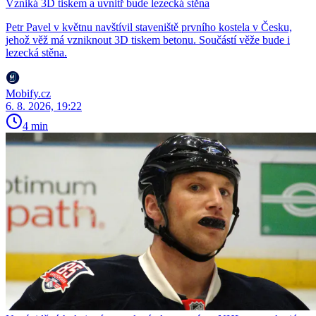
Vzniká 3D tiskem a uvnitř bude lezecká stěna
Petr Pavel v květnu navštívil staveniště prvního kostela v Česku,
jehož věž má vzniknout 3D tiskem betonu. Součástí věže bude i
lezecká stěna.
Mobify.cz
6. 8. 2026, 19:22
4 min