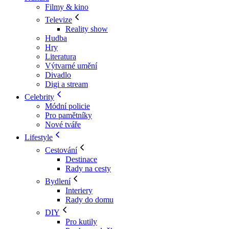
Filmy & kino
Televize
Reality show
Hudba
Hry
Literatura
Výtvarné umění
Divadlo
Digi a stream
Celebrity
Módní policie
Pro pamětníky
Nové tváře
Lifestyle
Cestování
Destinace
Rady na cesty
Bydlení
Interiery
Rady do domu
DIY
Pro kutily