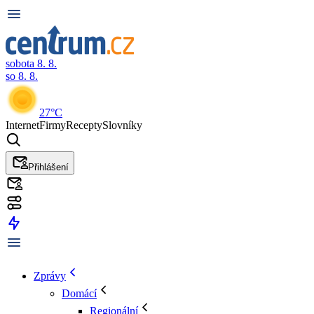
sobota 8. 8.
so 8. 8.
27°C
Internet
Firmy
Recepty
Slovníky
Přihlášení
Zprávy
Domácí
Regionální