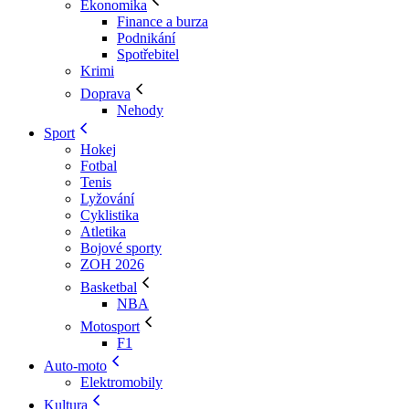
Ekonomika
Finance a burza
Podnikání
Spotřebitel
Krimi
Doprava
Nehody
Sport
Hokej
Fotbal
Tenis
Lyžování
Cyklistika
Atletika
Bojové sporty
ZOH 2026
Basketbal
NBA
Motosport
F1
Auto-moto
Elektromobily
Kultura