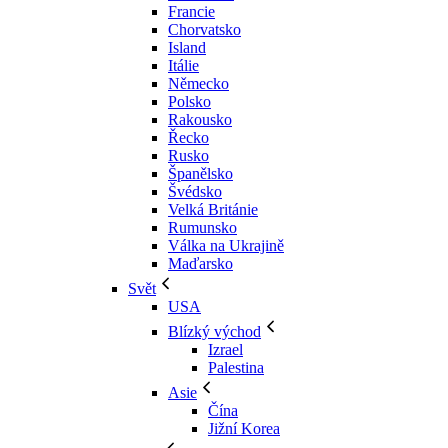
Francie
Chorvatsko
Island
Itálie
Německo
Polsko
Rakousko
Řecko
Rusko
Španělsko
Švédsko
Velká Británie
Rumunsko
Válka na Ukrajině
Maďarsko
Svět
USA
Blízký východ
Izrael
Palestina
Asie
Čína
Jižní Korea