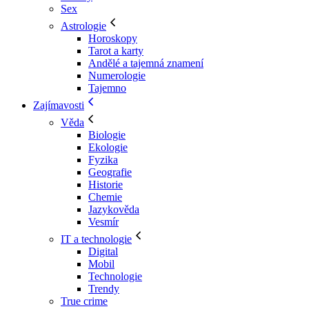
Sex
Astrologie
Horoskopy
Tarot a karty
Andělé a tajemná znamení
Numerologie
Tajemno
Zajímavosti
Věda
Biologie
Ekologie
Fyzika
Geografie
Historie
Chemie
Jazykověda
Vesmír
IT a technologie
Digital
Mobil
Technologie
Trendy
True crime