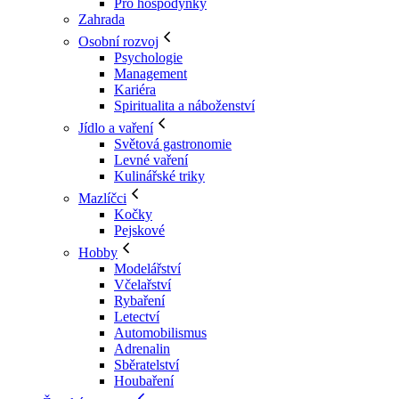
Pro hospodyňky
Zahrada
Osobní rozvoj
Psychologie
Management
Kariéra
Spiritualita a náboženství
Jídlo a vaření
Světová gastronomie
Levné vaření
Kulinářské triky
Mazlíčci
Kočky
Pejskové
Hobby
Modelářství
Včelařství
Rybaření
Letectví
Automobilismus
Adrenalin
Sběratelství
Houbaření