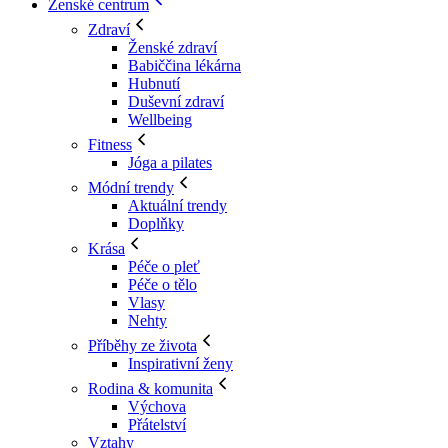
Ženské centrum
Zdraví
Ženské zdraví
Babiččina lékárna
Hubnutí
Duševní zdraví
Wellbeing
Fitness
Jóga a pilates
Módní trendy
Aktuální trendy
Doplňky
Krása
Péče o pleť
Péče o tělo
Vlasy
Nehty
Příběhy ze života
Inspirativní ženy
Rodina & komunita
Výchova
Přátelství
Vztahy