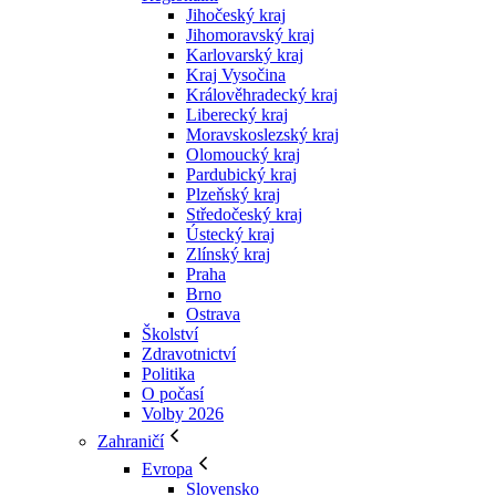
Jihočeský kraj
Jihomoravský kraj
Karlovarský kraj
Kraj Vysočina
Králověhradecký kraj
Liberecký kraj
Moravskoslezský kraj
Olomoucký kraj
Pardubický kraj
Plzeňský kraj
Středočeský kraj
Ústecký kraj
Zlínský kraj
Praha
Brno
Ostrava
Školství
Zdravotnictví
Politika
O počasí
Volby 2026
Zahraničí
Evropa
Slovensko