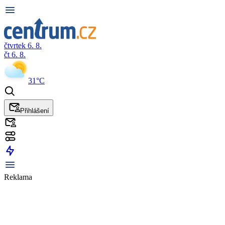
čtvrtek 6. 8.
čt 6. 8.
31°C
Přihlášení
Reklama