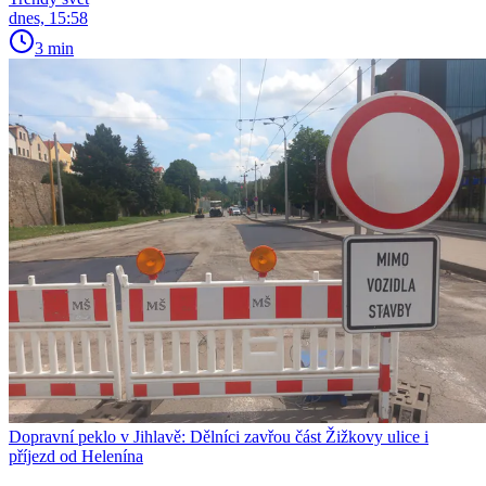
dnes, 15:58
3 min
Dopravní peklo v Jihlavě: Dělníci zavřou část Žižkovy ulice i
příjezd od Helenína