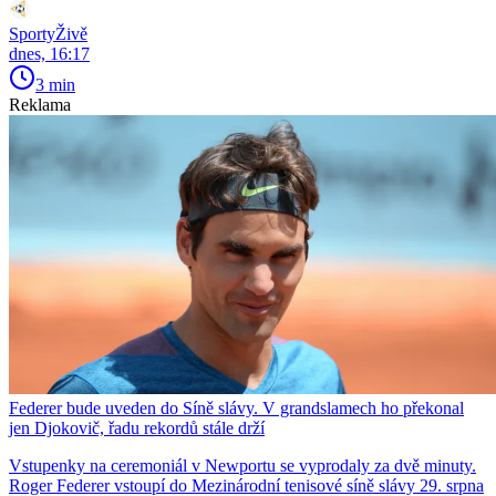
SportyŽivě
dnes, 16:17
3 min
Reklama
Federer bude uveden do Síně slávy. V grandslamech ho překonal
jen Djokovič, řadu rekordů stále drží
Vstupenky na ceremoniál v Newportu se vyprodaly za dvě minuty.
Roger Federer vstoupí do Mezinárodní tenisové síně slávy 29. srpna