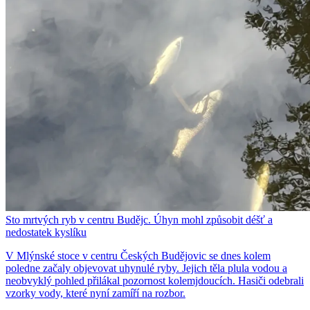
Sto mrtvých ryb v centru Budějc. Úhyn mohl způsobit déšť a
nedostatek kyslíku
V Mlýnské stoce v centru Českých Budějovic se dnes kolem
poledne začaly objevovat uhynulé ryby. Jejich těla plula vodou a
neobvyklý pohled přilákal pozornost kolemjdoucích. Hasiči odebrali
vzorky vody, které nyní zamíří na rozbor.