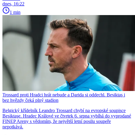
dnes, 16:22
1 min
Trossard proti Hradci hrát nebude a Darida si oddechl. Beşiktaş i
bez hvězdy čeká plný stadion
Belgický křídelník Leandro Trossard chybí na evropské soupisce
Beşiktaşe. Hradec Králové ve čtvrtek 6. srpna vybíhá do vyprodané
FINEP Areny s vědomím, že největší letní posilu soupeře
nepotkává.