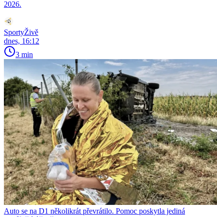
2026.
SportyŽivě
dnes, 16:12
3 min
Auto se na D1 několikrát převrátilo. Pomoc poskytla jediná