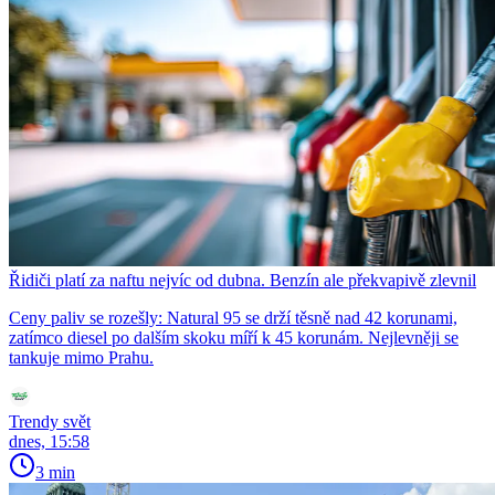
Řidiči platí za naftu nejvíc od dubna. Benzín ale překvapivě zlevnil
Ceny paliv se rozešly: Natural 95 se drží těsně nad 42 korunami,
zatímco diesel po dalším skoku míří k 45 korunám. Nejlevněji se
tankuje mimo Prahu.
Trendy svět
dnes, 15:58
3 min