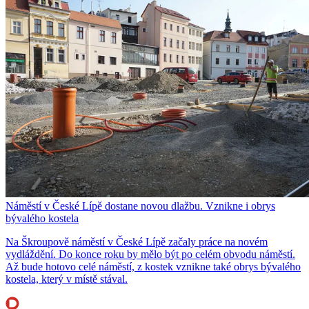
Náměstí v České Lípě dostane novou dlažbu. Vznikne i obrys
bývalého kostela
Na Škroupově náměstí v České Lípě začaly práce na novém
vydláždění. Do konce roku by mělo být po celém obvodu náměstí.
Až bude hotovo celé náměstí, z kostek vznikne také obrys bývalého
kostela, který v místě stával.