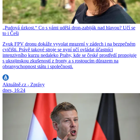
„Pudová úzkost.“ Co s vámi udělá dron-zabiják nad hlavou? Učí se
to i Češi
Zvuk FPV dronu dokáže vyvolat mrazení v zádech i na bezpečném
cvičišti. Právě takové stroje se nyní učí ovládat účastníci
intenzivního kurzu nedaleko Prahy, kde se české prostředí propojuje
s ukrajinskou zkušeností z fronty a s rostoucím důrazem na
obranyschopnost státu i společnosti.
Aktuálně.cz - Zprávy
dnes, 16:24