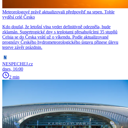
Meteorologové právě aktualizovali předpověď na srpen. Tohle
vyděsí celé Česko
Kdo doufal, že letošní vlna veder definitivně odezněla, bude
zklamán. Supertropické dny s teplotami přesahujícími 35 stupňů
Celsia se do Česka vrátí už o víkendu. Podle aktualizované
prognózy Českého hydrometeorologického ústavu přinese úlevu
teprve závěr prázdnin.
NESPECHEJ.cz
dnes, 16:00
2 min