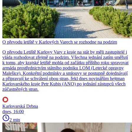
O převodu letiště v Karlových Varech se rozhodne na podzim
O převodu Letiště Karlovy Vary z kraje na stát by měli zastupitelé i
vláda rozhodovat zřejmě na podzim. Všechna jednání zatím směřují
k tomu, aby krajské letiště mohla od začátku příštího roku spravovat
armáda prostřednictvím státního podniku LOM (Letecké opravny
Malešice). Konkrétní podmínky a smlouvy se postupně dojednávají
a připravují ke schválení obou stran, řekl dnes novinářům hejtman
Karlovarského kraje Petr Kubis (ANO) po jednání zástupců všech
zúčastněných stran.
Karlovarská Drbna
dnes, 16:00
2 min