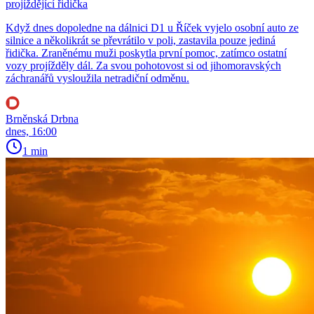
projíždějící řidička
Když dnes dopoledne na dálnici D1 u Říček vyjelo osobní auto ze
silnice a několikrát se převrátilo v poli, zastavila pouze jediná
řidička. Zraněnému muži poskytla první pomoc, zatímco ostatní
vozy projížděly dál. Za svou pohotovost si od jihomoravských
záchranářů vysloužila netradiční odměnu.
Brněnská Drbna
dnes, 16:00
1 min