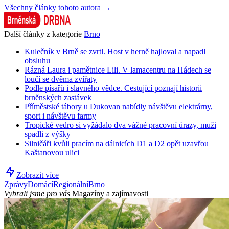
Všechny články tohoto autora →
Další články z kategorie
Brno
Kulečník v Brně se zvrtl. Host v herně hajloval a napadl
obsluhu
Rázná Laura i pamětnice Lili. V lamacentru na Hádech se
loučí se dvěma zvířaty
Podle písařů i slavného vědce. Cestující poznají historii
brněnských zastávek
Příměstské tábory u Dukovan nabídly návštěvu elektrárny,
sport i návštěvu farmy
Tropické vedro si vyžádalo dva vážné pracovní úrazy, muži
spadli z výšky
Silničáři kvůli pracím na dálnicích D1 a D2 opět uzavřou
Kaštanovou ulici
Zobrazit více
Zprávy
Domácí
Regionální
Brno
Vybrali jsme pro vás
Magazíny a zajímavosti