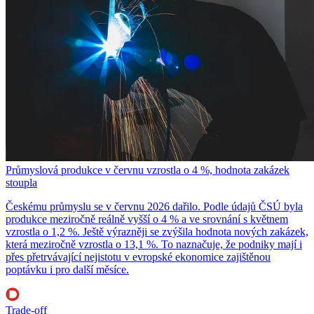
Průmyslová produkce v červnu vzrostla o 4 %, hodnota zakázek
stoupla
Českému průmyslu se v červnu 2026 dařilo. Podle údajů ČSÚ byla
produkce meziročně reálně vyšší o 4 % a ve srovnání s květnem
vzrostla o 1,2 %. Ještě výrazněji se zvýšila hodnota nových zakázek,
která meziročně vzrostla o 13,1 %. To naznačuje, že podniky mají i
přes přetrvávající nejistotu v evropské ekonomice zajištěnou
poptávku i pro další měsíce.
Trade-off