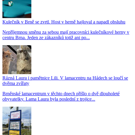
Kulečník v Brně se zvrtl. Host v herně hajloval a napadl obsluhu
Nepříjemnou směnu za sebou mají pracovníci kulečníkové herny v
centru Brna. Jeden ze zákazníků totiž ani po...
Rázná Laura i pamětnice Lili. V lamacentru na Hádech se loučí se
dvěma zvířaty
Brněnské lamacentrum v těchto dnech přišlo o dvě dlouholeté
obyvatelky. Lama Laura byla poslední z trojice...