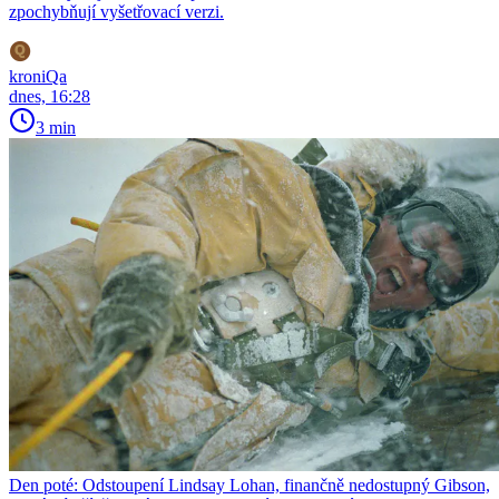
zpochybňují vyšetřovací verzi.
kroniQa
dnes, 16:28
3 min
Den poté: Odstoupení Lindsay Lohan, finančně nedostupný Gibson,