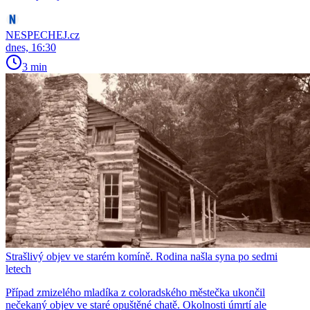
NESPECHEJ.cz
dnes, 16:30
3 min
Strašlivý objev ve starém komíně. Rodina našla syna po sedmi
letech
Případ zmizelého mladíka z coloradského městečka ukončil
nečekaný objev ve staré opuštěné chatě. Okolnosti úmrtí ale