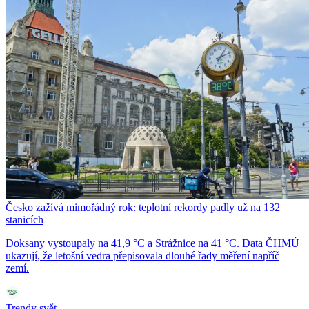
Česko zažívá mimořádný rok: teplotní rekordy padly už na 132
stanicích
Doksany vystoupaly na 41,9 °C a Strážnice na 41 °C. Data ČHMÚ
ukazují, že letošní vedra přepisovala dlouhé řady měření napříč
zemí.
Trendy svět