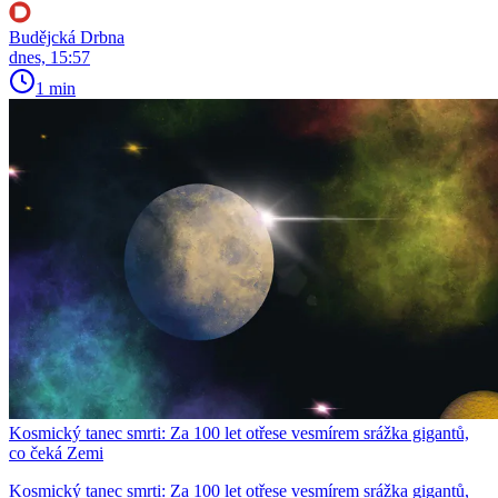
Budějcká Drbna
dnes, 15:57
1 min
Kosmický tanec smrti: Za 100 let otřese vesmírem srážka gigantů,
co čeká Zemi
Kosmický tanec smrti: Za 100 let otřese vesmírem srážka gigantů,