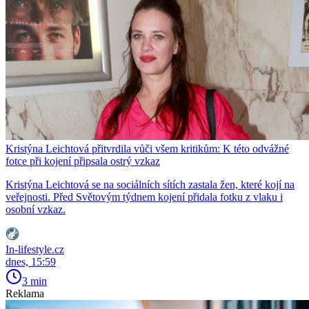
Kristýna Leichtová přitvrdila vůči všem kritikům: K této odvážné
fotce při kojení připsala ostrý vzkaz
Kristýna Leichtová se na sociálních sítích zastala žen, které kojí na
veřejnosti. Před Světovým týdnem kojení přidala fotku z vlaku i
osobní vzkaz.
In-lifestyle.cz
dnes, 15:59
3 min
Reklama