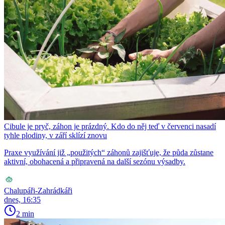
Cibule je pryč, záhon je prázdný. Kdo do něj teď v červenci nasadí
tyhle plodiny, v září sklízí znovu
Praxe využívání již „použitých“ záhonů zajišťuje, že půda zůstane
aktivní, obohacená a připravená na další sezónu výsadby.
Chalupáři-Zahrádkáři
dnes, 16:35
2 min