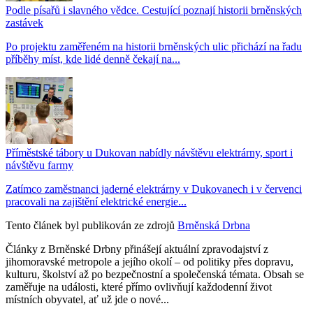
Podle písařů i slavného vědce. Cestující poznají historii brněnských
zastávek
Po projektu zaměřeném na historii brněnských ulic přichází na řadu
příběhy míst, kde lidé denně čekají na...
Příměstské tábory u Dukovan nabídly návštěvu elektrárny, sport i
návštěvu farmy
Zatímco zaměstnanci jaderné elektrárny v Dukovanech i v červenci
pracovali na zajištění elektrické energie...
Tento článek byl publikován ze zdrojů
Brněnská Drbna
Články z Brněnské Drbny přinášejí aktuální zpravodajství z
jihomoravské metropole a jejího okolí – od politiky přes dopravu,
kulturu, školství až po bezpečnostní a společenská témata. Obsah se
zaměřuje na události, které přímo ovlivňují každodenní život
místních obyvatel, ať už jde o nové...