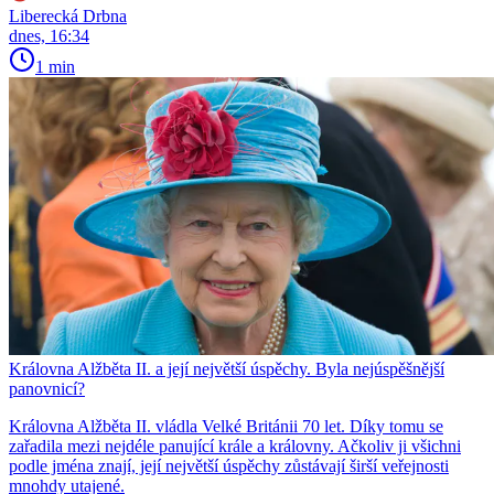
Liberecká Drbna
dnes, 16:34
1 min
Královna Alžběta II. a její největší úspěchy. Byla nejúspěšnější
panovnicí?
Královna Alžběta II. vládla Velké Británii 70 let. Díky tomu se
zařadila mezi nejdéle panující krále a královny. Ačkoliv ji všichni
podle jména znají, její největší úspěchy zůstávají širší veřejnosti
mnohdy utajené.