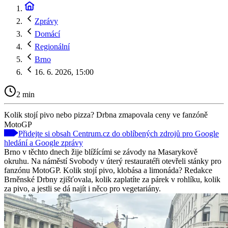
Zprávy
Domácí
Regionální
Brno
16. 6. 2026, 15:00
2 min
Kolik stojí pivo nebo pizza? Drbna zmapovala ceny ve fanzóně
MotoGP
Přidejte si obsah Centrum.cz do oblíbených zdrojů pro Google
hledání a Google zprávy
Brno v těchto dnech žije blížícími se závody na Masarykově
okruhu. Na náměstí Svobody v úterý restauratéři otevřeli stánky pro
fanzónu MotoGP. Kolik stojí pivo, klobása a limonáda? Redakce
Brněnské Drbny zjišťovala, kolik zaplatíte za párek v rohlíku, kolik
za pivo, a jestli se dá najít i něco pro vegetariány.