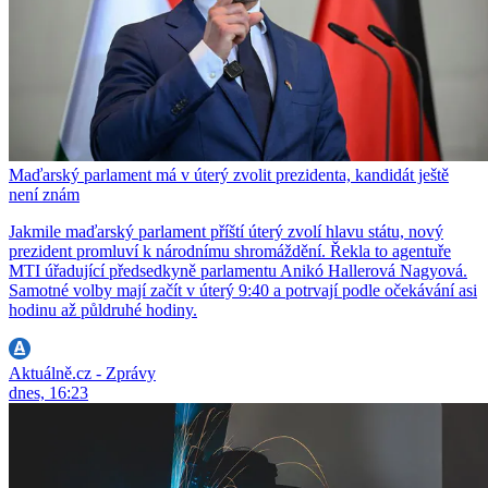
Maďarský parlament má v úterý zvolit prezidenta, kandidát ještě
není znám
Jakmile maďarský parlament příští úterý zvolí hlavu státu, nový
prezident promluví k národnímu shromáždění. Řekla to agentuře
MTI úřadující předsedkyně parlamentu Anikó Hallerová Nagyová.
Samotné volby mají začít v úterý 9:40 a potrvají podle očekávání asi
hodinu až půldruhé hodiny.
Aktuálně.cz - Zprávy
dnes, 16:23