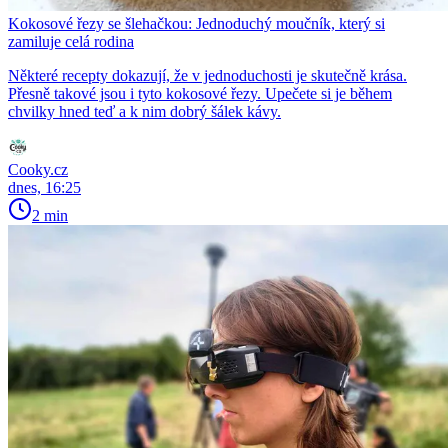
Kokosové řezy se šlehačkou: Jednoduchý moučník, který si
zamiluje celá rodina
Některé recepty dokazují, že v jednoduchosti je skutečně krása.
Přesně takové jsou i tyto kokosové řezy. Upečete si je během
chvilky hned teď a k nim dobrý šálek kávy.
Cooky.cz
dnes, 16:25
2 min