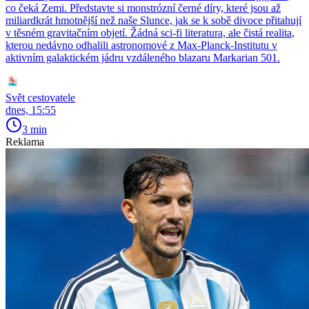
co čeká Zemi. Představte si monstrózní černé díry, které jsou až
miliardkrát hmotnější než naše Slunce, jak se k sobě divoce přitahují
v těsném gravitačním objetí. Žádná sci-fi literatura, ale čistá realita,
kterou nedávno odhalili astronomové z Max-Planck-Institutu v
aktivním galaktickém jádru vzdáleného blazaru Markarian 501.
Svět cestovatele
dnes, 15:55
3 min
Reklama