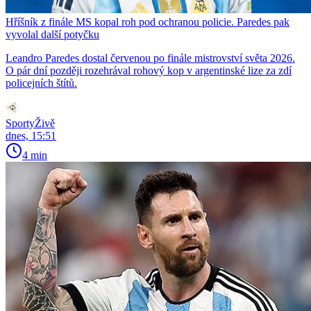
Hříšník z finále MS kopal roh pod ochranou policie. Paredes pak
vyvolal další potyčku
Leandro Paredes dostal červenou po finále mistrovství světa 2026.
O pár dní později rozehrával rohový kop v argentinské lize za zdí
policejních štítů.
SportyŽivě
dnes, 15:51
4 min