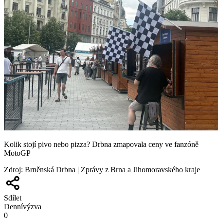
Kolik stojí pivo nebo pizza? Drbna zmapovala ceny ve fanzóně
MotoGP
Zdroj
:
Brněnská Drbna | Zprávy z Brna a Jihomoravského kraje
Sdílet
Denní
výzva
0