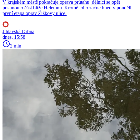
V krajském městě pokračuje oprava průtahu, dělníci se opět
posunou o část blíže Helenínu. Kromě toho začne hned v pondělí
první etapa oprav Žižkovy ulice.
Jihlavská Drbna
dnes, 15:58
2 min