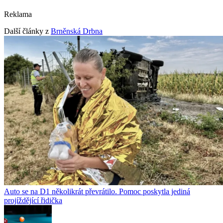
Reklama
Další články z
Brněnská Drbna
Auto se na D1 několikrát převrátilo. Pomoc poskytla jediná
projíždějící řidička