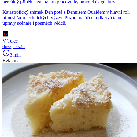
nereálný příběh a zákaz pro pracovníky americké agentury
Katastrofický snímek Den poté s Dennisem Quaidem v hlavní roli
přinesl řadu technických výzev. Pozadí natáčení odkrývá tajné
úpravy scénáře i posměch vědců.
V Telce
dnes, 16:28
3 min
Reklama