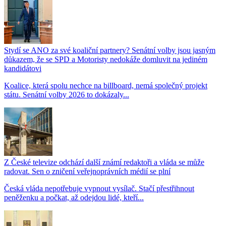
Stydí se ANO za své koaliční partnery? Senátní volby jsou jasným
důkazem, že se SPD a Motoristy nedokáže domluvit na jediném
kandidátovi
Koalice, která spolu nechce na billboard, nemá společný projekt
státu. Senátní volby 2026 to dokázaly...
Z České televize odchází další známí redaktoři a vláda se může
radovat. Sen o zničení veřejnoprávních médií se plní
Česká vláda nepotřebuje vypnout vysílač. Stačí přestřihnout
peněženku a počkat, až odejdou lidé, kteří...