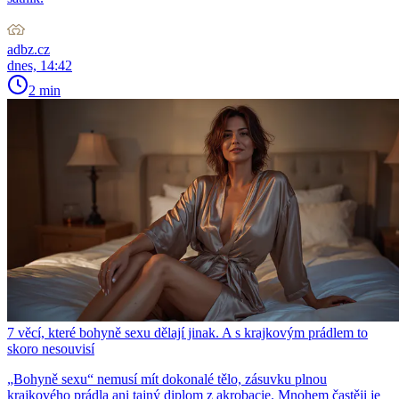
adbz.cz
dnes, 14:42
2 min
7 věcí, které bohyně sexu dělají jinak. A s krajkovým prádlem to
skoro nesouvisí
„Bohyně sexu“ nemusí mít dokonalé tělo, zásuvku plnou
krajkového prádla ani tajný diplom z akrobacie. Mnohem častěji je