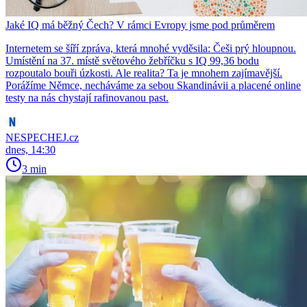
Jaké IQ má běžný Čech? V rámci Evropy jsme pod průměrem
Internetem se šíří zpráva, která mnohé vyděsila: Češi prý hloupnou.
Umístění na 37. místě světového žebříčku s IQ 99,36 bodu
rozpoutalo bouři úzkosti. Ale realita? Ta je mnohem zajímavější.
Porážíme Němce, necháváme za sebou Skandinávii a placené online
testy na nás chystají rafinovanou past.
NESPECHEJ.cz
dnes, 14:30
3 min