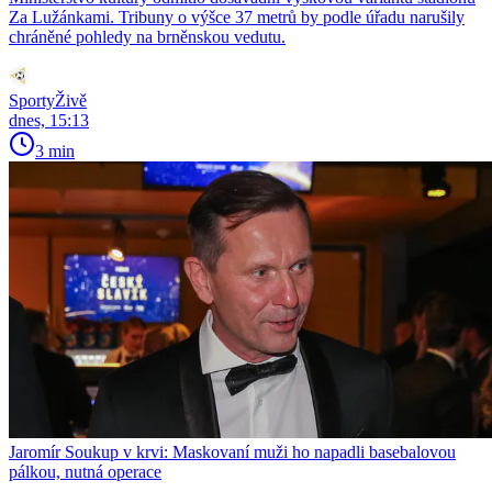
Za Lužánkami. Tribuny o výšce 37 metrů by podle úřadu narušily
chráněné pohledy na brněnskou vedutu.
SportyŽivě
dnes, 15:13
3 min
Jaromír Soukup v krvi: Maskovaní muži ho napadli basebalovou
pálkou, nutná operace