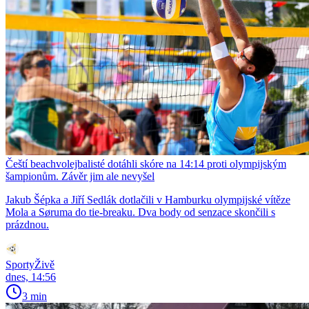
Čeští beachvolejbalisté dotáhli skóre na 14:14 proti olympijským
šampionům. Závěr jim ale nevyšel
Jakub Šépka a Jiří Sedlák dotlačili v Hamburku olympijské vítěze
Mola a Søruma do tie-breaku. Dva body od senzace skončili s
prázdnou.
SportyŽivě
dnes, 14:56
3 min