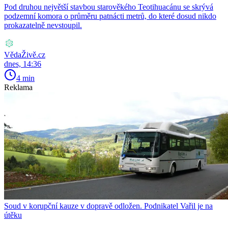
Pod druhou největší stavbou starověkého Teotihuacánu se skrývá
podzemní komora o průměru patnácti metrů, do které dosud nikdo
prokazatelně nevstoupil.
VědaŽivě.cz
dnes, 14:36
4 min
Reklama
Soud v korupční kauze v dopravě odložen. Podnikatel Vařil je na
útěku