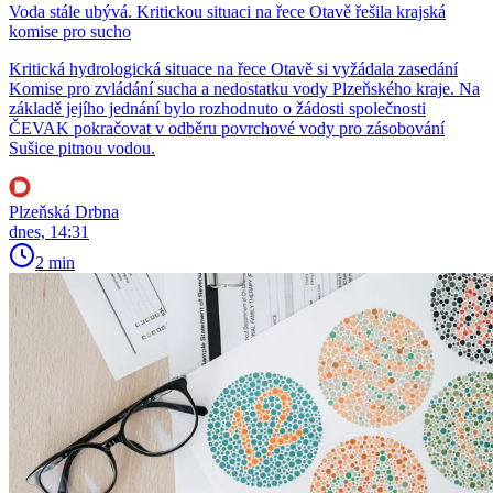
Voda stále ubývá. Kritickou situaci na řece Otavě řešila krajská
komise pro sucho
Kritická hydrologická situace na řece Otavě si vyžádala zasedání
Komise pro zvládání sucha a nedostatku vody Plzeňského kraje. Na
základě jejího jednání bylo rozhodnuto o žádosti společnosti
ČEVAK pokračovat v odběru povrchové vody pro zásobování
Sušice pitnou vodou.
Plzeňská Drbna
dnes, 14:31
2 min