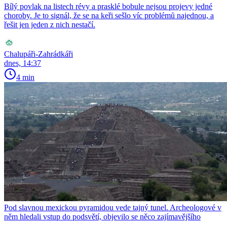
Bílý povlak na listech révy a prasklé bobule nejsou projevy jedné
choroby. Je to signál, že se na keři sešlo víc problémů najednou, a
řešit jen jeden z nich nestačí.
Chalupáři-Zahrádkáři
dnes, 14:37
4 min
Pod slavnou mexickou pyramidou vede tajný tunel. Archeologové v
něm hledali vstup do podsvětí, objevilo se něco zajímavějšího