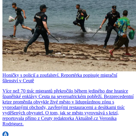
Honičky s policií a zoufalství. Reportérka popisuje migrační
šílenství v Ceutě
Více než 70 tisíc migrantů překročilo během jediného dne hranice
španělské enklávy Ceuta na severoafrickém pobřeží. Bezprecedentní
krize proměnila obvykle živé město v liduprázdnou zónu s
vyprodanými obchody, zavřenými restauracemi a desítkami tisíc
vyděšených obyvatel. O tom, jak se město vyrovnává s krizí,
reportovala přímo z Ceuty redaktorka Aktuálně.cz Veronika
Rodriguez.