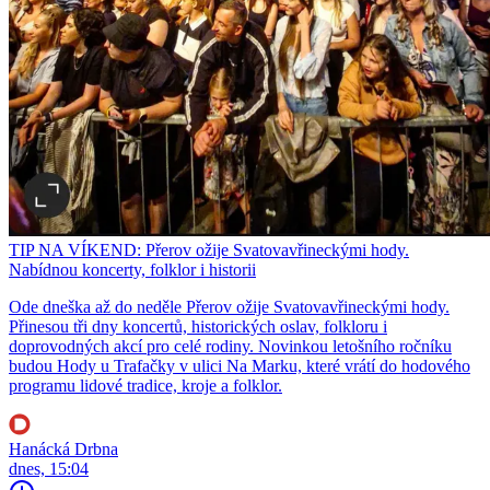
TIP NA VÍKEND: Přerov ožije Svatovavřineckými hody.
Nabídnou koncerty, folklor i historii
Ode dneška až do neděle Přerov ožije Svatovavřineckými hody.
Přinesou tři dny koncertů, historických oslav, folkloru i
doprovodných akcí pro celé rodiny. Novinkou letošního ročníku
budou Hody u Trafačky v ulici Na Marku, které vrátí do hodového
programu lidové tradice, kroje a folklor.
Hanácká Drbna
dnes, 15:04