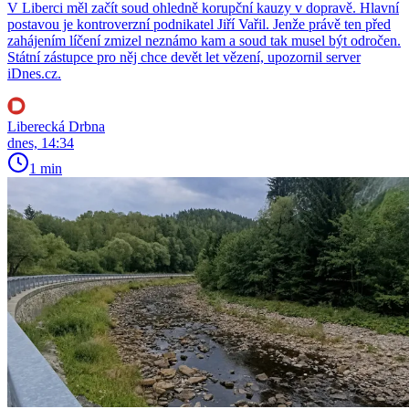
V Liberci měl začít soud ohledně korupční kauzy v dopravě. Hlavní
postavou je kontroverzní podnikatel Jiří Vařil. Jenže právě ten před
zahájením líčení zmizel neznámo kam a soud tak musel být odročen.
Státní zástupce pro něj chce devět let vězení, upozornil server
iDnes.cz.
Liberecká Drbna
dnes, 14:34
1 min