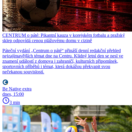
CENTRUM o páté: Pikantní kauza v korejském fotbalu a pražský
sklep odpovídá cenou plážovému domu v cizině
Páteční vydání „Centrum o páté“ přináší denní redakční přehled
nejzajímavějších témat dne na Centru. Klidný letní den se nesl ve
znamení událostí z domova i zahraničí, kulturních připomínek,
sportovních příběhů i témat, která dokážou překvapit svou
nečekanou souvislostí.
Be Native extra
dnes, 15:00
3 min