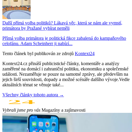
Další přímá volba politiků? Lákavá věc, která se nám ale vymstí,
primátora by Pražané vybírat neměli
Přímá volba primátora je politická fikce zabalená do kampaňového
celofánu. Adam Scheinherr ji nabízí...
Tento článek byl publikován ze zdrojů
Kontext24
Kontext24.cz přináší publicistické články, komentáře a analýzy
zaměřené na domácí i zahraniční politiku, ekonomiku a společenské
události. Nezaměřuje se pouze na samotné zprávy, ale především na
jejich širší souvislosti, dopady a možné scénáře dalšího vývoje.Vedle
aktuálních témat se věnuje také...
Všechny články tohoto autora →
Vybrali jsme pro vás
Magazíny a zajímavosti