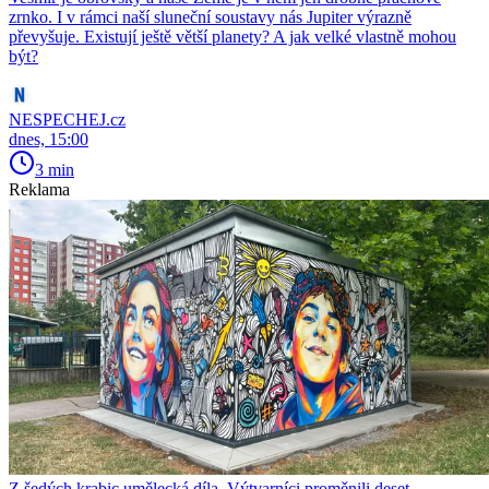
zrnko. I v rámci naší sluneční soustavy nás Jupiter výrazně
převyšuje. Existují ještě větší planety? A jak velké vlastně mohou
být?
NESPECHEJ.cz
dnes, 15:00
3 min
Reklama
Z šedých krabic umělecká díla. Výtvarníci proměnili deset