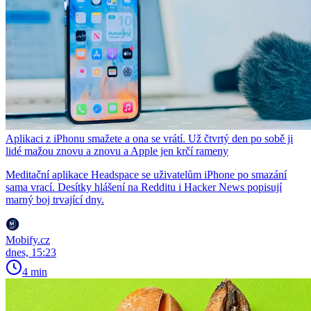
Aplikaci z iPhonu smažete a ona se vrátí. Už čtvrtý den po sobě ji
lidé mažou znovu a znovu a Apple jen krčí rameny
Meditační aplikace Headspace se uživatelům iPhone po smazání
sama vrací. Desítky hlášení na Redditu i Hacker News popisují
marný boj trvající dny.
Mobify.cz
dnes, 15:23
4 min