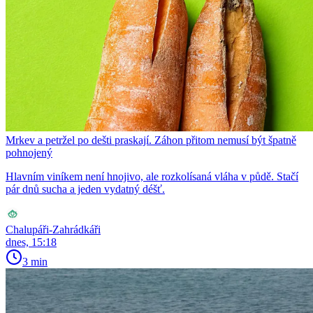
Mrkev a petržel po dešti praskají. Záhon přitom nemusí být špatně
pohnojený
Hlavním viníkem není hnojivo, ale rozkolísaná vláha v půdě. Stačí
pár dnů sucha a jeden vydatný déšť.
Chalupáři-Zahrádkáři
dnes, 15:18
3 min