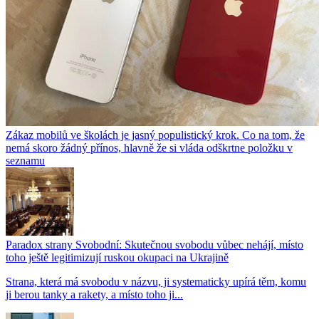
Zákaz mobilů ve školách je jasný populistický krok. Co na tom, že
nemá skoro žádný přínos, hlavně že si vláda odškrtne položku v
seznamu
Paradox strany Svobodní: Skutečnou svobodu vůbec nehájí, místo
toho ještě legitimizují ruskou okupaci na Ukrajině
Strana, která má svobodu v názvu, ji systematicky upírá těm, komu
ji berou tanky a rakety, a místo toho ji...