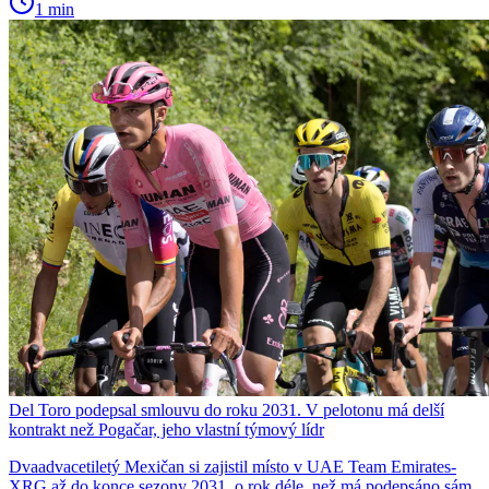
1 min
Del Toro podepsal smlouvu do roku 2031. V pelotonu má delší
kontrakt než Pogačar, jeho vlastní týmový lídr
Dvaadvacetiletý Mexičan si zajistil místo v UAE Team Emirates-
XRG až do konce sezony 2031, o rok déle, než má podepsáno sám