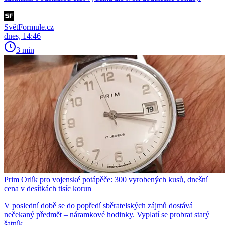
SvětFormule.cz
dnes, 14:46
3 min
Prim Orlík pro vojenské potápěče: 300 vyrobených kusů, dnešní
cena v desítkách tisíc korun
V poslední době se do popředí sběratelských zájmů dostává
nečekaný předmět – náramkové hodinky. Vyplatí se probrat starý
šatník.