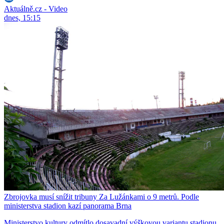
Aktuálně.cz - Video
dnes, 15:15
Zbrojovka musí snížit tribuny Za Lužánkami o 9 metrů. Podle
ministerstva stadion kazí panorama Brna
Ministerstvo kultury odmítlo dosavadní výškovou variantu stadionu