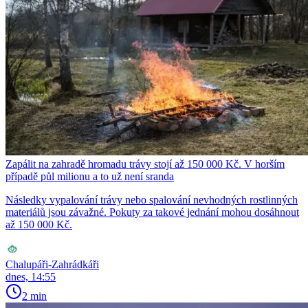
Zapálit na zahradě hromadu trávy stojí až 150 000 Kč. V horším
případě půl milionu a to už není sranda
Následky vypalování trávy nebo spalování nevhodných rostlinných
materiálů jsou závažné. Pokuty za takové jednání mohou dosáhnout
až 150 000 Kč.
Chalupáři-Zahrádkáři
dnes, 14:55
2 min