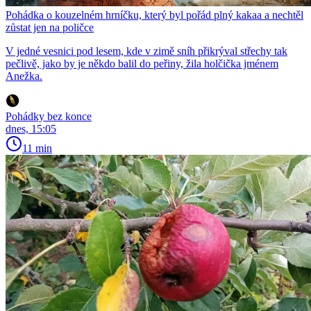
Pohádka o kouzelném hrníčku, který byl pořád plný kakaa a nechtěl
zůstat jen na poličce
V jedné vesnici pod lesem, kde v zimě sníh přikrýval střechy tak
pečlivě, jako by je někdo balil do peřiny, žila holčička jménem
Anežka.
Pohádky bez konce
dnes, 15:05
11 min