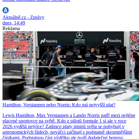
Aktuálně.cz - Zprávy
dnes, 14:49
Reklama
Hamilton, Verstappen nebo Norris: Kdo má nejvyšší plat?
Lewis Hamilton, Max Verstappen a Lando Norris patří mezi nejlépe
placené sportovce na světě. Kdo z pilotů formule 1 si ale v roce
2026 vydělá nejvíce? Zatímco platy mistrů světa se pohybují v
astronomických řádech, nováčci začínají s podstatně skromnějšími
částkami. Podstatnou část výdělku ale tvoří dodatečné bonusy.