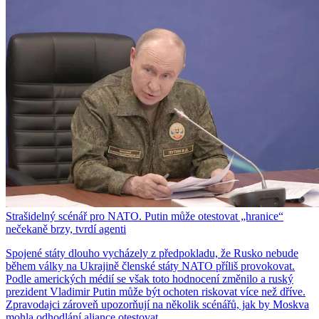
Strašidelný scénář pro NATO. Putin může otestovat „hranice“
nečekaně brzy, tvrdí agenti
Spojené státy dlouho vycházely z předpokladu, že Rusko nebude
během války na Ukrajině členské státy NATO příliš provokovat.
Podle amerických médií se však toto hodnocení změnilo a ruský
prezident Vladimir Putin může být ochoten riskovat více než dříve.
Zpravodajci zároveň upozorňují na několik scénářů, jak by Moskva
mohla odhodlání aliance otestovat.