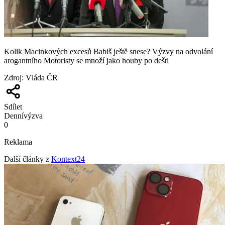
Kolik Macinkových excesů Babiš ještě snese? Výzvy na odvolání
arogantního Motoristy se množí jako houby po dešti
Zdroj
:
Vláda ČR
Sdílet
Denní
výzva
0
Reklama
Další články z
Kontext24