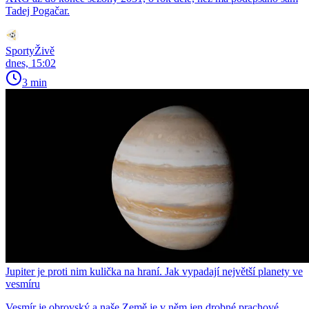
Tadej Pogačar.
SportyŽivě
dnes, 15:02
3 min
Jupiter je proti nim kulička na hraní. Jak vypadají největší planety ve
vesmíru
Vesmír je obrovský a naše Země je v něm jen drobné prachové