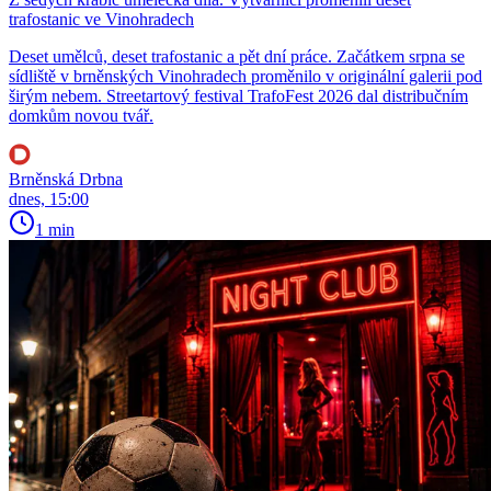
trafostanic ve Vinohradech
Deset umělců, deset trafostanic a pět dní práce. Začátkem srpna se
sídliště v brněnských Vinohradech proměnilo v originální galerii pod
širým nebem. Streetartový festival TrafoFest 2026 dal distribučním
domkům novou tvář.
Brněnská Drbna
dnes, 15:00
1 min