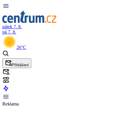
pátek 7. 8.
pá 7. 8.
26°C
Přihlášení
Reklama