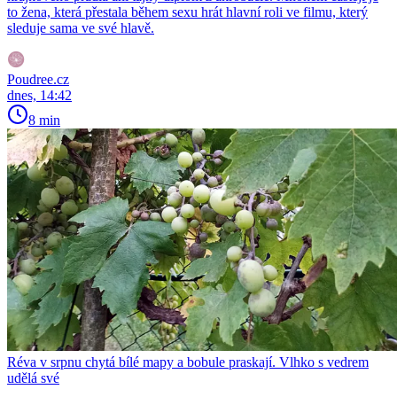
to žena, která přestala během sexu hrát hlavní roli ve filmu, který
sleduje sama ve své hlavě.
Poudree.cz
dnes, 14:42
8 min
Réva v srpnu chytá bílé mapy a bobule praskají. Vlhko s vedrem
udělá své