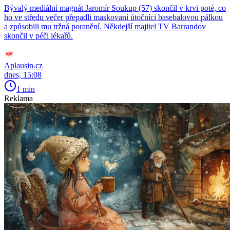
Bývalý mediální magnát Jaromír Soukup (57) skončil v krvi poté, co
ho ve středu večer přepadli maskovaní útočníci basebalovou pálkou
a způsobili mu tržná poranění. Někdejší majitel TV Barrandov
skončil v péči lékařů.
Aplausin.cz
dnes, 15:08
1 min
Reklama